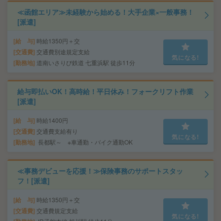
≪函館エリア≫未経験から始める！大手企業×一般事務！
[派遣]
給 与
時給1350円＋交
交通費
交通費別途規定支給
気になる!
勤務地
道南いさりび鉄道 七重浜駅 徒歩11分
給与即払いOK！高時給！平日休み！フォークリフト作業
[派遣]
給 与
時給1400円
交通費
交通費支給有り
気になる!
勤務地
長都駅～ ※車通勤・バイク通勤OK
≪事務デビューを応援！≫保険事務のサポートスタッ
フ！[派遣]
給 与
時給1350円＋交
交通費
交通費規定支給
気になる!