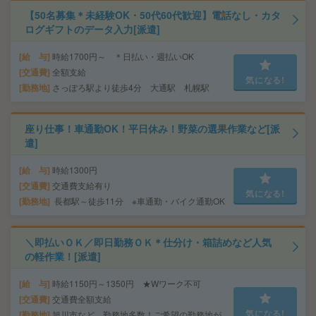
【50名募集＊未経験OK・50代60代歓迎】電話なし・カタ
ログギフトのデータ入力[派遣]
給 与
時給1700円～ ＊日払い・週払いOK
交通費
全額支給
気になる!
勤務地
さっぽろ駅より徒歩4分 大通駅 札幌駅
座り仕事！車通勤OK！平日休み！野菜の選果作業など[派
遣]
給 与
時給1300円
交通費
交通費支給有り
気になる!
勤務地
長都駅～徒歩11分 ※車通勤・バイク通勤OK
＼即払いＯＫ／即日勤務ＯＫ＊仕分け・箱詰めなど人気
の軽作業！[派遣]
給 与
時給1150円～1350円 ★Wワーク不可
交通費
交通費全額支給
気になる!
勤務地
旭川市など…勤務地多数！ご希望の勤務地が