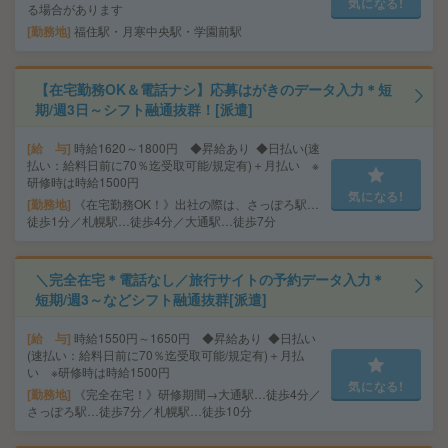
気になる!
る場合があります
勤務地
福住駅・月寒中央駅・学園前駅
【在宅勤務OK＆電話ナシ】応募はがきのデータ入力＊短
期/週3日～シフト融通抜群！[派遣]
給 与
時給1620～1800円 ◆昇給あり ◆日払い(速
払い：給料日前に70％迄受取可能/規定有)＋月払い ※
研修時は時給1500円
気になる!
勤務地
《在宅勤務OK！》出社の際は、さっぽろ駅…
徒歩1分／札幌駅…徒歩4分／大通駅…徒歩7分
＼完全在宅＊電話なし／旅行サイトの予約データ入力＊
短期/週3～などシフト融通抜群[派遣]
給 与
時給1550円～1650円 ◆昇給あり ◆日払い
(速払い：給料日前に70％迄受取可能/規定有)＋月払
い ※研修時は時給1500円
気になる!
勤務地
《完全在宅！》研修期間→大通駅…徒歩4分／
さっぽろ駅…徒歩7分／札幌駅…徒歩10分