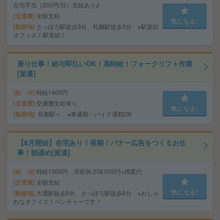
在宅手当（200円/日）支給あり♪
交通費
全額支給
気になる!
勤務地
さっぽろ駅徒歩3分、札幌駅徒歩3分 ※駅直結
オフィス！駅直結！
座り仕事！給与即払いOK！高時給！フォークリフト作業
[派遣]
給 与
時給1400円
交通費
交通費支給有り
気になる!
勤務地
長都駅～ ※車通勤・バイク通勤OK
【8月開始】在宅あり！長期！バナー広告をつくるお仕
事！朝遅め[派遣]
給 与
時給1300円 月収例 208,000円+残業代
交通費
全額支給
気になる!
勤務地
大通駅徒歩5分、さっぽろ駅徒歩8分 ※おしゃ
れなオフィス！ベンチャーです！