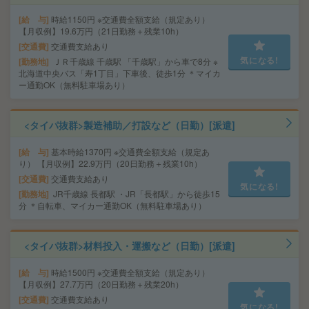
給 与
時給1150円 ※交通費全額支給（規定あり）
【月収例】19.6万円（21日勤務＋残業10h）
交通費
交通費支給あり
気になる!
勤務地
ＪＲ千歳線 千歳駅 「千歳駅」から車で8分 ※
北海道中央バス「寿1丁目」下車後、徒歩1分 ＊マイカ
ー通勤OK（無料駐車場あり）
<タイパ抜群>製造補助／打設など（日勤）[派遣]
給 与
基本時給1370円 ※交通費全額支給（規定あ
り） 【月収例】22.9万円（20日勤務＋残業10h）
交通費
交通費支給あり
気になる!
勤務地
JR千歳線 長都駅 ・JR「長都駅」から徒歩15
分 ＊自転車、マイカー通勤OK（無料駐車場あり）
<タイパ抜群>材料投入・運搬など（日勤）[派遣]
給 与
時給1500円 ※交通費全額支給（規定あり）
【月収例】27.7万円（20日勤務＋残業20h）
交通費
交通費支給あり
気になる!