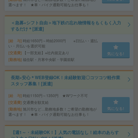
選べます！ ★車・バイク通勤可能なお仕事も！
＜急募×シフト自由＞地下鉄の忘れ物情報をもくもく入力
するだけ＊[派遣]
給 与
時給1650円～時給2000円 ※日払い・週払
い・月払いを選択可能
交通費
【一部支給】※社内規定あり
気になる!
勤務地
福住駅・月寒中央駅・学園前駅
長期×安心＊WEB登録OK！未経験歓迎〇コツコツ軽作業
スタッフ募集！[派遣]
給 与
時給1150円～1350円 ★Wワーク不可
交通費
交通費全額支給
気になる!
勤務地
旭川市など…勤務地多数！ご希望の勤務地が
選べます！ ★車・バイク通勤可能なお仕事も！
【週1～・未経験OK！】人気の電話なし！絵本のあらす