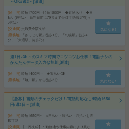
～OK#週2～[派遣]
給 与
時給1700円～時給1800円 ◆昇給あり ◆日
払い(速払い：給料日前に70％まで受取可能/規定有)＋
月払い
交通費
交通費全額支給
気になる!
勤務地
「さっぽろ駅」徒歩1分、「札幌駅」徒歩4
分、「大通駅」徒歩7分
週1日×3h～のスキマ時間でコツコツお仕事！電話ナシの
かんたんデータ入力@旭川[派遣]
給 与
時給1400円～ ★週払いOK
勤務地
「旭川駅」から徒歩5分
気になる!
【急募】書類のチェックだけ！/電話対応なし/時給1650
円/週2日～[派遣]
給 与
時給1650円~ ※日払い・週払い・月払いを選
択可能
交通費
【一部支給】＊勤務地や仕事内容により異な