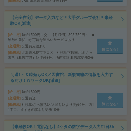
勤務地
JR函館本線 旭川駅 徒歩11分
【完全在宅】データ入力など＊大手グループ会社＊未経
験OK[派遣]
給 与
時給1500円＋交 【月収例】303,750円～ ■
給与の前払いが可能な速払いサービスあり
交通費
交通費支給あり
気になる!
勤務地
北海道札幌市中央区 札幌地下鉄南北線 さっ
ぽろ（札幌市営）駅徒歩3分、函館本線 札幌駅徒歩3分
＼週1～＆時短もOK／図書館、新規書籍の情報を入力す
るだけ！WワークOK[派遣]
給 与
時給1800円
交通費
交通費込
気になる!
勤務地
札幌駅/さっぽろ駅/大通り駅より徒歩5分、西1
1丁目、すすきの駅より徒歩10分
【未経験OK！電話なし】4ケタの数字データ入力#1日3h