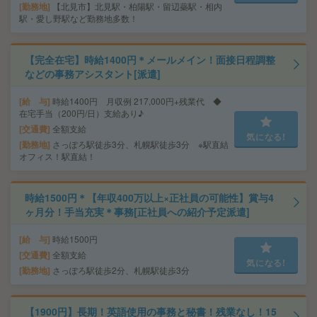
勤務地
【北見市】北見駅・柏陽駅・留辺蘂駅・相内
駅・愛し野駅など勤務地多数！
【完全在宅】時給1400円＊メールメイン！面接日程調整
などの事務アシスタント[派遣]
給 与
時給1400円 月収例 217,000円+残業代 ◆
在宅手当（200円/日）支給あり♪
交通費
全額支給
気になる!
勤務地
さっぽろ駅徒歩3分、札幌駅徒歩3分 ※駅直結
オフィス！駅直結！
時給1500円＊【年収400万以上×正社員の可能性】賞与4
ヶ月分！手当充実＊事務[正社員への紹介予定派遣]
給 与
時給1500円
交通費
全額支給
気になる!
勤務地
さっぽろ駅徒歩2分、札幌駅徒歩3分
【1900円】長期！英語使用の事務と秘書！残業なし！15