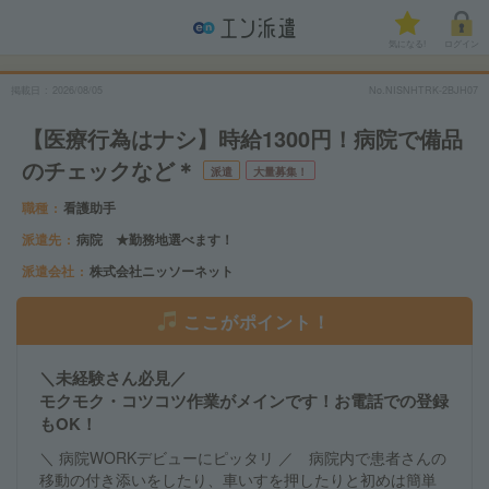
気になる!
ログイン
掲載日
2026/08/05
No.NISNHTRK-2BJH07
【医療行為はナシ】時給1300円！病院で備品
のチェックなど＊
派遣
大量募集！
職種
看護助手
派遣先
病院 ★勤務地選べます！
派遣会社
株式会社ニッソーネット
ここがポイント！
＼未経験さん必見／
モクモク・コツコツ作業がメインです！お電話での登録
もOK！
＼ 病院WORKデビューにピッタリ ／ 病院内で患者さんの
移動の付き添いをしたり、車いすを押したりと初めは簡単