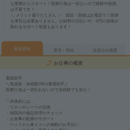
な業務からスタート！医療行為は一切ないので経験や知識
は不要です！
＼ メリット盛りだくさん ／ 面談・登録はお電話で！面倒
な来社は必要ありません。お給料の日払いや、0円の資格が
取れるサポート制度もあります！
募集情報
選考・登録
派遣会社概要
お仕事の概要
看護助手
＼無資格・未経験OKの看護助手／
医療行為は一切行わないので未経験でも安心！
▽具体的には…
・リネンやシーツの交換
・病院内の備品管理やチェック
・お食事の配膳やサポート
・ベッドから車イスへの移動のお手伝い