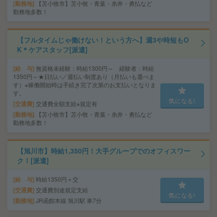
勤務地
【苫小牧市】苫小牧・青葉・糸井・勇払など
勤務地多数！
【フルタイムじゃ働けない！という方へ】週3や時短もO
K＊ケアスタッフ[派遣]
給 与
無資格未経験：時給1300円～ 経験者：時給
1350円～★日払い／週払い制度あり（月払いも選べま
す）※稼働開始時は手続き完了次第のお支払いとなりま
す。
気になる!
交通費
交通費全額支給※規定有
勤務地
【苫小牧市】苫小牧・青葉・糸井・勇払など
勤務地多数！
【旭川市】時給1,350円！大手グループでのオフィスワー
ク！[派遣]
給 与
時給1350円＋交
交通費
交通費別途規定支給
気になる!
勤務地
JR函館本線 旭川駅 車7分