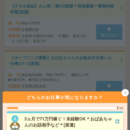
【チカホ直結】大人気！週4日勤務＊時短勤務＊事務的軽
作業[派遣]
給 与
時給1300円
交通費
交通費支給
気になる!
勤務地
北海道 札幌市中央区 「大通駅」 徒歩 4分,
「さっぽろ駅」 徒歩 5分
【オープニング募集】おばあちゃんのお散歩付き添いも
仕事の1つ[派遣]
給 与
無資格未経験：時給1300円～ ■週払いOK
■扶養内OK ■日収1万400円以上
交通費
交通費全額支給
気になる!
勤務地
【札幌市白石区】東札幌駅・白石(札幌市営)
どちらのお仕事が気になりますか？
駅・白石(函館本線)駅・南郷１８丁目駅・菊水駅など勤
務地多数！
1
/10
3ヵ月で71万円稼ぐ！未経験OK＊おばあちゃ
≪直接雇用の可能性あり≫大手メーカー×安定勤務！一般
んのお話相手など＊[派遣]
事務！[派遣]