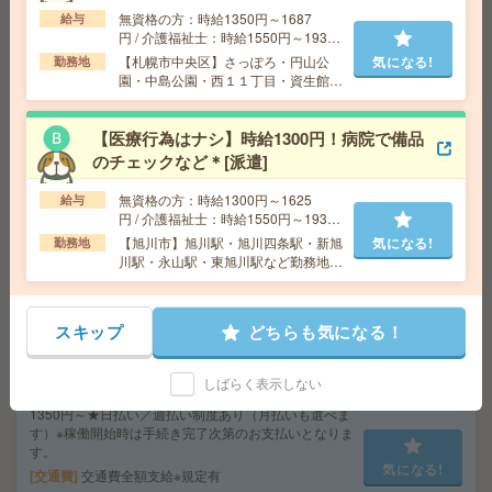
無資格の方：時給1350円～1687
給与
給 与
時給1400円＋交
円 / 介護福祉士：時給1550円～1937
交通費
交通費別途規定支給
円 / 初任者以上：時給1450円～1812
気になる!
【札幌市中央区】さっぽろ・円山公
気になる!
勤務地
勤務地
JR千歳線 苫小牧駅 徒歩8分
円
園・中島公園・西１１丁目・資生館小
学校前など勤務地多数！
【50代～60代活躍】経験を活かす落着いた職場*補助金支
【医療行為はナシ】時給1300円！病院で備品
援＊事務[派遣]
のチェックなど＊[派遣]
無資格の方：時給1300円～1625
給 与
時給1300円＋交
給与
円 / 介護福祉士：時給1550円～1937
交通費
交通費支給有
円 / 初任者以上：時給1450円～1812
【旭川市】旭川駅・旭川四条駅・新旭
気になる!
勤務地
気になる!
勤務地
札幌市営南北線 さっぽろ駅 徒歩10分/札幌市
円
川駅・永山駅・東旭川駅など勤務地多
営東西線 西11丁目駅 徒歩11分
数！
スキップ
どちらも気になる！
【8月～OK！週3日～】ホテルライクな高齢者マンション
で生活サポート＊時短OK[派遣]
しばらく表示しない
給 与
無資格未経験：時給1300円～ 経験者：時給
1350円～★日払い／週払い制度あり（月払いも選べま
す）※稼働開始時は手続き完了次第のお支払いとなりま
す。
気になる!
交通費
交通費全額支給※規定有