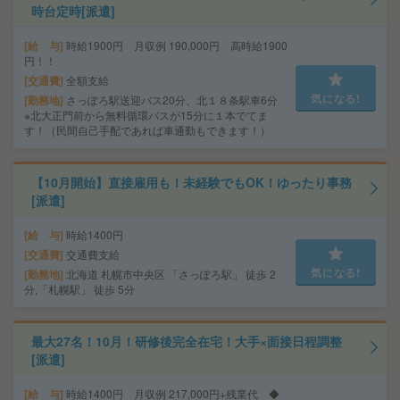
時台定時[派遣]
給 与
時給1900円 月収例 190,000円 高時給1900
円！！
交通費
全額支給
気になる!
勤務地
さっぽろ駅送迎バス20分、北１８条駅車6分
※北大正門前から無料循環バスが15分に１本でてま
す！（民間自己手配であれば車通勤もできます！）
【10月開始】直接雇用も！未経験でもOK！ゆったり事務
[派遣]
給 与
時給1400円
交通費
交通費支給
気になる!
勤務地
北海道 札幌市中央区 「さっぽろ駅」 徒歩 2
分,「札幌駅」 徒歩 5分
最大27名！10月！研修後完全在宅！大手×面接日程調整
[派遣]
給 与
時給1400円 月収例 217,000円+残業代 ◆