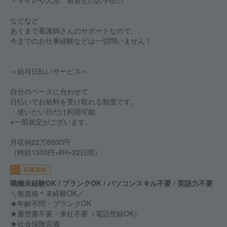
・トイレや入浴、着替えのお手伝い
などなど
あくまで看護師さんのサポートなので、
今までのお仕事経験などは一切問いません！
～給与日払いサービス～
自分のペースに合わせて
日払いでお給料を受け取れる制度です。
・使いたい日だけ利用可能
※一部規定がございます。
月収例22万8800円
（時給1300円×8H×22日間）
応募資格
職種未経験OK / ブランクOK / パソコンスキル不要 / 英語力不要
＼無資格＊未経験OK／
★年齢不問・ブランクOK
★履歴書不要・来社不要（電話登録OK）
★社会保険完備