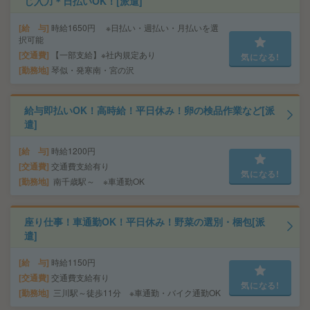
じ入力＊日払いOK！[派遣]
給 与
時給1650円 ※日払い・週払い・月払いを選
択可能
交通費
【一部支給】※社内規定あり
気になる!
勤務地
琴似・発寒南・宮の沢
給与即払いOK！高時給！平日休み！卵の検品作業など[派
遣]
給 与
時給1200円
交通費
交通費支給有り
気になる!
勤務地
南千歳駅～ ※車通勤OK
座り仕事！車通勤OK！平日休み！野菜の選別・梱包[派
遣]
給 与
時給1150円
交通費
交通費支給有り
気になる!
勤務地
三川駅～徒歩11分 ※車通勤・バイク通勤OK