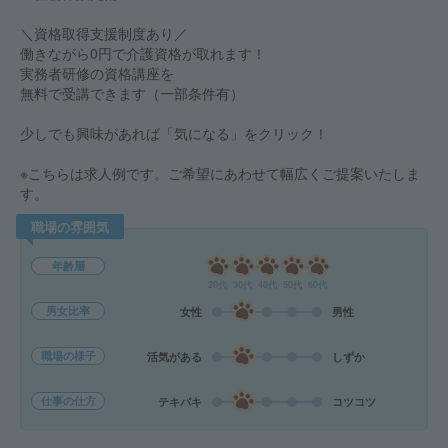
＼資格取得支援制度あり／
働きながら0円で介護資格が取れます！
実務者研修の資格講座を
無料で受講できます（一部条件有）
少しでも興味があれば「気になる」をクリック！
※こちらは求人例です。ご希望にあわせて幅広くご提案いたしま
す。
職場の雰囲気
年齢層
20代
30代
40代
50代
60代
男女比率
女性
男性
職場の様子
活気がある
しずか
仕事の仕方
テキパキ
コツコツ