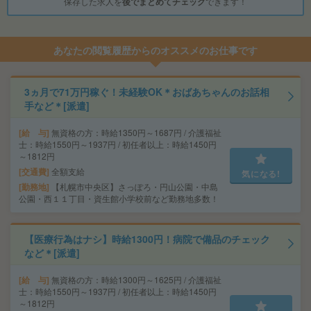
保存した求人を
後でまとめてチェック
できます！
あなたの閲覧履歴からのオススメのお仕事です
3ヵ月で71万円稼ぐ！未経験OK＊おばあちゃんのお話相
手など＊[派遣]
給 与
無資格の方：時給1350円～1687円 / 介護福祉
士：時給1550円～1937円 / 初任者以上：時給1450円
～1812円
交通費
全額支給
気になる!
勤務地
【札幌市中央区】さっぽろ・円山公園・中島
公園・西１１丁目・資生館小学校前など勤務地多数！
【医療行為はナシ】時給1300円！病院で備品のチェック
など＊[派遣]
給 与
無資格の方：時給1300円～1625円 / 介護福祉
士：時給1550円～1937円 / 初任者以上：時給1450円
～1812円