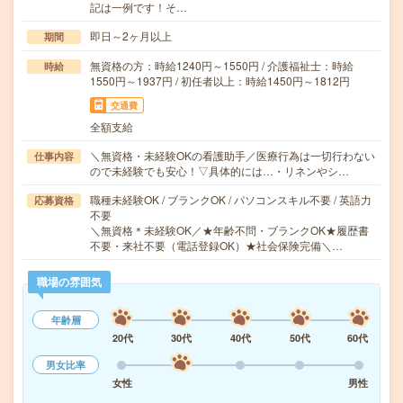
記は一例です！そ…
即日～2ヶ月以上
期間
無資格の方：時給1240円～1550円 / 介護福祉士：時給
時給
1550円～1937円 / 初任者以上：時給1450円～1812円
交通費
全額支給
＼無資格・未経験OKの看護助手／医療行為は一切行わない
仕事内容
ので未経験でも安心！▽具体的には…・リネンやシ…
職種未経験OK / ブランクOK / パソコンスキル不要 / 英語力
応募資格
不要
＼無資格＊未経験OK／★年齢不問・ブランクOK★履歴書
不要・来社不要（電話登録OK）★社会保険完備＼…
職場の雰囲気
年齢層
20代
30代
40代
50代
60代
男女比率
女性
男性