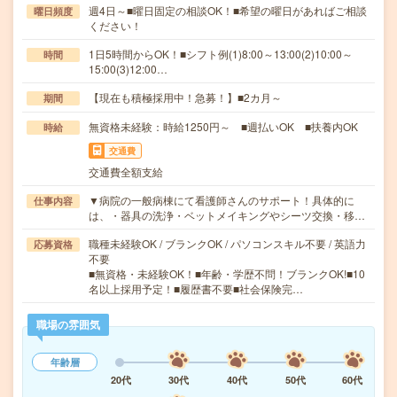
週4日～■曜日固定の相談OK！■希望の曜日があればご相談
曜日頻度
ください！
1日5時間からOK！■シフト例(1)8:00～13:00(2)10:00～
時間
15:00(3)12:00…
【現在も積極採用中！急募！】■2カ月～
期間
無資格未経験：時給1250円～ ■週払いOK ■扶養内OK
時給
交通費
交通費全額支給
▼病院の一般病棟にて看護師さんのサポート！具体的に
仕事内容
は、・器具の洗浄・ベットメイキングやシーツ交換・移…
職種未経験OK / ブランクOK / パソコンスキル不要 / 英語力
応募資格
不要
■無資格・未経験OK！■年齢・学歴不問！ブランクOK!■10
名以上採用予定！■履歴書不要■社会保険完…
職場の雰囲気
年齢層
20代
30代
40代
50代
60代