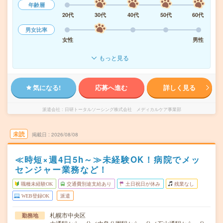
年齢層
20代
30代
40代
50代
60代
男女比率
女性
男性
もっと見る
気になる!
応募へ進む
詳しく見る
派遣会社
日研トータルソーシング株式会社 メディカルケア事業部
未読
掲載日
2026/08/08
≪時短×週4日5h～≫未経験OK！病院でメッ
センジャー業務など！
職種未経験OK
交通費別途支給あり
土日祝日が休み
残業なし
WEB登録OK
派遣
札幌市中央区
勤務地