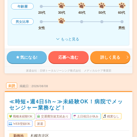
年齢層
20代
30代
40代
50代
60代
男女比率
女性
男性
もっと見る
気になる!
応募へ進む
詳しく見る
派遣会社
日研トータルソーシング株式会社 メディカルケア事業部
未読
掲載日
2026/08/08
≪時短×週4日5h～≫未経験OK！病院でメッ
センジャー業務など！
職種未経験OK
交通費別途支給あり
土日祝日が休み
残業なし
WEB登録OK
派遣
札幌市北区
勤務地