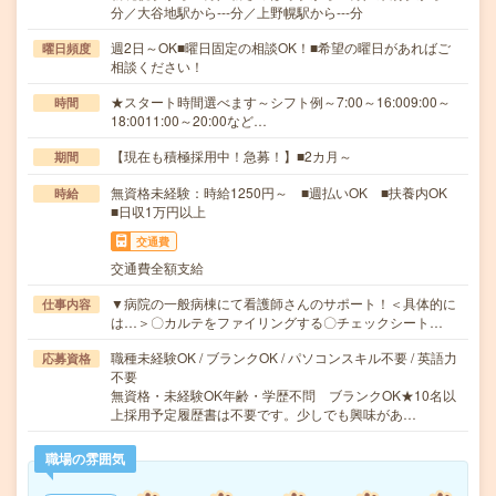
分／大谷地駅から---分／上野幌駅から---分
週2日～OK■曜日固定の相談OK！■希望の曜日があればご
曜日頻度
相談ください！
★スタート時間選べます～シフト例～7:00～16:009:00～
時間
18:0011:00～20:00など…
【現在も積極採用中！急募！】■2カ月～
期間
無資格未経験：時給1250円～ ■週払いOK ■扶養内OK
時給
■日収1万円以上
交通費
交通費全額支給
▼病院の一般病棟にて看護師さんのサポート！＜具体的に
仕事内容
は…＞〇カルテをファイリングする〇チェックシート…
職種未経験OK / ブランクOK / パソコンスキル不要 / 英語力
応募資格
不要
無資格・未経験OK年齢・学歴不問 ブランクOK★10名以
上採用予定履歴書は不要です。少しでも興味があ…
職場の雰囲気