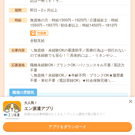
記は一例です！そ…
即日～2ヶ月以上
期間
無資格の方：時給1300円～1625円 / 介護福祉士：時給
時給
1550円～1937円 / 初任者以上：時給1450円～1812円
交通費
全額支給
＼無資格・未経験OKの看護助手／医療行為は一切行わない
仕事内容
ので未経験でも安心！▽具体的には…・リネンやシ…
職種未経験OK / ブランクOK / パソコンスキル不要 / 英語力
応募資格
不要
＼無資格＊未経験OK／★年齢不問・ブランクOK★履歴書
不要・来社不要（電話登録OK）★社会保険完備＼…
職場の雰囲気
大人気！
年齢層
エン派遣アプリ
20代
30代
40代
50代
60代
派遣のお仕事情報がたくさん！プッシュ通知で受け取ろう！
男女比率
女性
アプリをダウンロード
男性