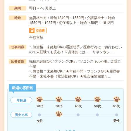
即日～2ヶ月以上
期間
無資格の方：時給1240円～1550円 / 介護福祉士：時給
時給
1550円～1937円 / 初任者以上：時給1450円～1812円
交通費
全額支給
＼無資格・未経験OKの看護助手／医療行為は一切行わない
仕事内容
ので未経験でも安心！▽具体的には…・リネンやシ…
職種未経験OK / ブランクOK / パソコンスキル不要 / 英語力
応募資格
不要
＼無資格＊未経験OK／★年齢不問・ブランクOK★履歴書
不要・来社不要（電話登録OK）★社会保険完備＼…
職場の雰囲気
年齢層
20代
30代
40代
50代
60代
男女比率
女性
男性