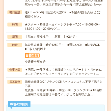
駅から---分／東区役所前駅から---分／環状通東駅から---分
週2日～OK■曜日固定の相談OK！■希望の曜日があればご
曜日頻度
相談ください！
★スタート時間選べます～シフト例～7:00～16:009:00～
時間
18:0011:00～20:00など…
【現在も積極採用中！急募！】■2カ月～
期間
無資格未経験：時給1250円～ ■週払いOK ■扶養内OK
時給
■日収1万円以上
交通費
交通費全額支給
▼病院の一般病棟にて看護師さんのサポート！＜具体的に
仕事内容
は…＞〇カルテをファイリングする〇チェックシート…
職種未経験OK / ブランクOK / パソコンスキル不要 / 英語力
応募資格
不要
無資格・未経験OK年齢・学歴不問 ブランクOK★10名以
上採用予定履歴書は不要です。少しでも興味があ…
職場の雰囲気