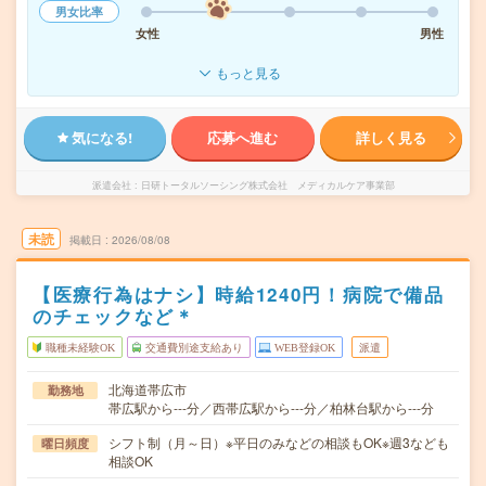
男女比率
女性
男性
もっと見る
気になる!
応募へ進む
詳しく見る
派遣会社
日研トータルソーシング株式会社 メディカルケア事業部
未読
掲載日
2026/08/08
【医療行為はナシ】時給1240円！病院で備品
のチェックなど＊
職種未経験OK
交通費別途支給あり
WEB登録OK
派遣
北海道帯広市
勤務地
帯広駅から---分／西帯広駅から---分／柏林台駅から---分
シフト制（月～日）※平日のみなどの相談もOK※週3なども
曜日頻度
相談OK