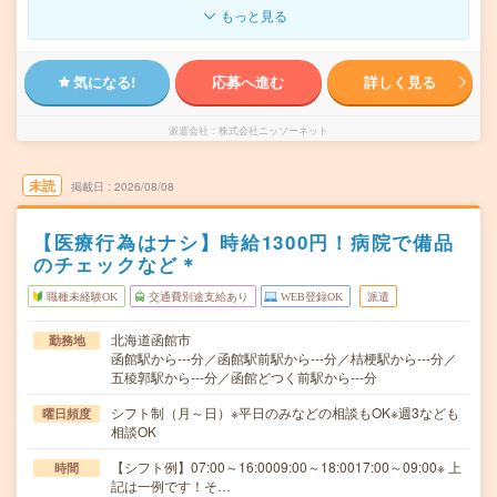
もっと見る
気になる!
応募へ進む
詳しく見る
派遣会社
株式会社ニッソーネット
未読
掲載日
2026/08/08
【医療行為はナシ】時給1300円！病院で備品
のチェックなど＊
職種未経験OK
交通費別途支給あり
WEB登録OK
派遣
北海道函館市
勤務地
函館駅から---分／函館駅前駅から---分／桔梗駅から---分／
五稜郭駅から---分／函館どつく前駅から---分
シフト制（月～日）※平日のみなどの相談もOK※週3なども
曜日頻度
相談OK
【シフト例】07:00～16:0009:00～18:0017:00～09:00※ 上
時間
記は一例です！そ…