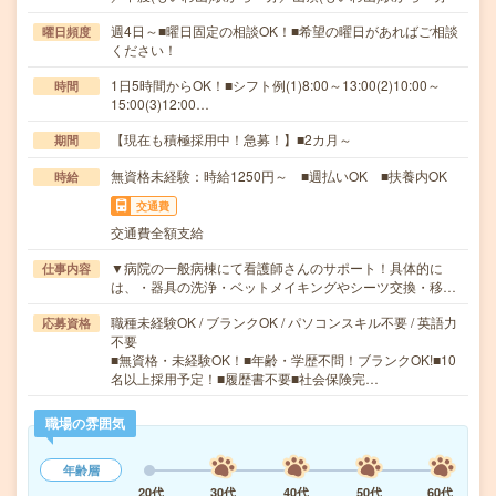
週4日～■曜日固定の相談OK！■希望の曜日があればご相談
曜日頻度
ください！
1日5時間からOK！■シフト例(1)8:00～13:00(2)10:00～
時間
15:00(3)12:00…
【現在も積極採用中！急募！】■2カ月～
期間
無資格未経験：時給1250円～ ■週払いOK ■扶養内OK
時給
交通費
交通費全額支給
▼病院の一般病棟にて看護師さんのサポート！具体的に
仕事内容
は、・器具の洗浄・ベットメイキングやシーツ交換・移…
職種未経験OK / ブランクOK / パソコンスキル不要 / 英語力
応募資格
不要
■無資格・未経験OK！■年齢・学歴不問！ブランクOK!■10
名以上採用予定！■履歴書不要■社会保険完…
職場の雰囲気
年齢層
20代
30代
40代
50代
60代