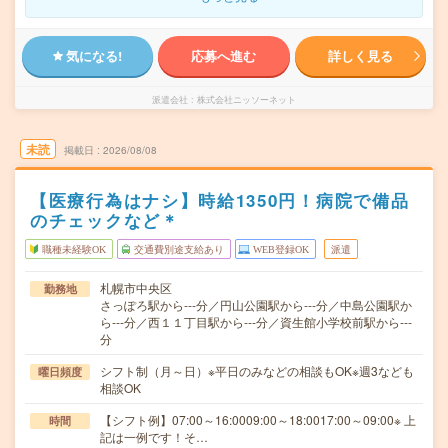
気になる!
応募へ進む
詳しく見る
派遣会社
株式会社ニッソーネット
未読
掲載日
2026/08/08
【医療行為はナシ】時給1350円！病院で備品
のチェックなど＊
職種未経験OK
交通費別途支給あり
WEB登録OK
派遣
札幌市中央区
勤務地
さっぽろ駅から---分／円山公園駅から---分／中島公園駅か
ら---分／西１１丁目駅から---分／資生館小学校前駅から---
分
シフト制（月～日）※平日のみなどの相談もOK※週3なども
曜日頻度
相談OK
【シフト例】07:00～16:0009:00～18:0017:00～09:00※ 上
時間
記は一例です！そ…