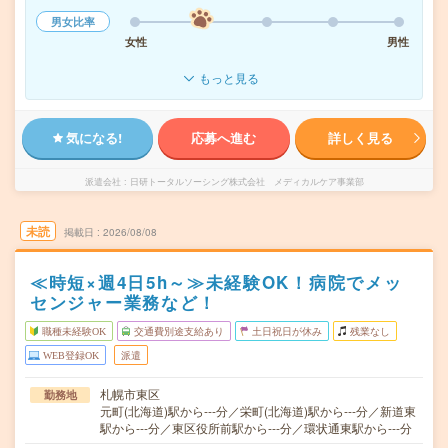
男女比率
女性
男性
もっと見る
気になる!
応募へ進む
詳しく見る
派遣会社
日研トータルソーシング株式会社 メディカルケア事業部
未読
掲載日
2026/08/08
≪時短×週4日5h～≫未経験OK！病院でメッ
センジャー業務など！
職種未経験OK
交通費別途支給あり
土日祝日が休み
残業なし
WEB登録OK
派遣
札幌市東区
勤務地
元町(北海道)駅から---分／栄町(北海道)駅から---分／新道東
駅から---分／東区役所前駅から---分／環状通東駅から---分