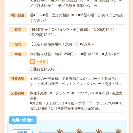
大通駅から---分／中島公園駅から---分／石山通駅から---分
／行啓通駅から---分／西線６条駅から---分
週4日～■曜日固定の相談OK！■希望の曜日があればご相談
曜日頻度
ください！
1日5時間からOK！■シフト例(1)8:00～13:00(2)10:00～
時間
15:00(3)12:00…
【現在も積極採用中！急募！】■2カ月～
期間
無資格未経験：時給1250円～ ■週払いOK ■扶養内OK
時給
交通費
交通費全額支給
▼病院の一般病棟にて看護師さんのサポート！具体的に
仕事内容
は、・器具の洗浄・ベットメイキングやシーツ交換・移…
職種未経験OK / ブランクOK / パソコンスキル不要 / 英語力
応募資格
不要
■無資格・未経験OK！■年齢・学歴不問！ブランクOK!■10
名以上採用予定！■履歴書不要■社会保険完…
職場の雰囲気
年齢層