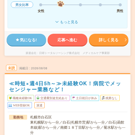
男女比率
女性
男性
もっと見る
気になる!
応募へ進む
詳しく見る
派遣会社
日研トータルソーシング株式会社 メディカルケア事業部
未読
掲載日
2026/08/08
≪時短×週4日5h～≫未経験OK！病院でメッ
センジャー業務など！
職種未経験OK
交通費別途支給あり
土日祝日が休み
残業なし
WEB登録OK
派遣
札幌市白石区
勤務地
東札幌駅から---分／白石(札幌市営)駅から---分／白石(函館
本線)駅から---分／南郷１８丁目駅から---分／菊水駅から---
分