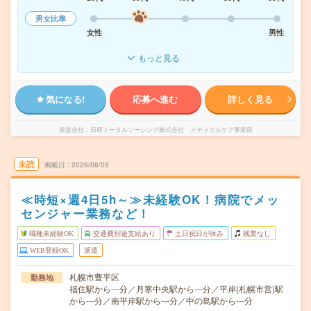
男女比率
女性
男性
もっと見る
気になる!
応募へ進む
詳しく見る
派遣会社
日研トータルソーシング株式会社 メディカルケア事業部
未読
掲載日
2026/08/08
≪時短×週4日5h～≫未経験OK！病院でメッ
センジャー業務など！
職種未経験OK
交通費別途支給あり
土日祝日が休み
残業なし
WEB登録OK
派遣
札幌市豊平区
勤務地
福住駅から---分／月寒中央駅から---分／平岸(札幌市営)駅
から---分／南平岸駅から---分／中の島駅から---分