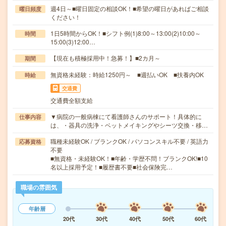
週4日～■曜日固定の相談OK！■希望の曜日があればご相談
曜日頻度
ください！
1日5時間からOK！■シフト例(1)8:00～13:00(2)10:00～
時間
15:00(3)12:00…
【現在も積極採用中！急募！】■2カ月～
期間
無資格未経験：時給1250円～ ■週払いOK ■扶養内OK
時給
交通費
交通費全額支給
▼病院の一般病棟にて看護師さんのサポート！具体的に
仕事内容
は、・器具の洗浄・ベットメイキングやシーツ交換・移…
職種未経験OK / ブランクOK / パソコンスキル不要 / 英語力
応募資格
不要
■無資格・未経験OK！■年齢・学歴不問！ブランクOK!■10
名以上採用予定！■履歴書不要■社会保険完…
職場の雰囲気
年齢層
20代
30代
40代
50代
60代