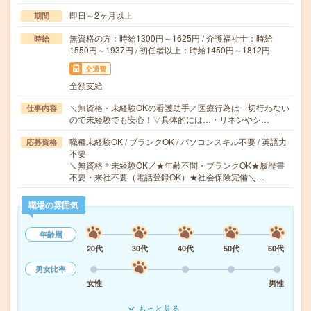
即日～2ヶ月以上
期間
無資格の方：時給1300円～1625円 / 介護福祉士：時給
時給
1550円～1937円 / 初任者以上：時給1450円～1812円
交通費
全額支給
＼無資格・未経験OKの看護助手／医療行為は一切行わない
仕事内容
ので未経験でも安心！▽具体的には…・リネンやシ…
職種未経験OK / ブランクOK / パソコンスキル不要 / 英語力
応募資格
不要
＼無資格＊未経験OK／★年齢不問・ブランクOK★履歴書
不要・来社不要（電話登録OK）★社会保険完備＼…
職場の雰囲気
年齢層
20代
30代
40代
50代
60代
男女比率
女性
男性
もっと見る