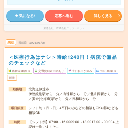
気になる!
応募へ進む
詳しく見る
派遣会社
株式会社ニッソーネット
未読
掲載日
2026/08/08
＜医療行為はナシ＞時給1240円！病院で備品
のチェックなど
職種未経験OK
交通費別途支給あり
土日祝日が休み
WEB登録OK
派遣
北海道伊達市
勤務地
伊達紋別駅から---分／有珠駅から---分／北舟岡駅から---分
／黄金(北海道)駅から---分／長和駅から---分
シフト制（月～日）※平日のみなどの相談もOK※週3なども
曜日頻度
相談OK
【シフト例】07:00～16:0009:00～18:0017:00～09:00※ 上
時間
記は一例です！そ…