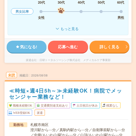
20代
30代
40代
50代
60代
男女比率
女性
男性
もっと見る
気になる!
応募へ進む
詳しく見る
派遣会社
日研トータルソーシング株式会社 メディカルケア事業部
未読
掲載日
2026/08/08
≪時短×週4日5h～≫未経験OK！病院でメッ
センジャー業務など！
職種未経験OK
交通費別途支給あり
土日祝日が休み
残業なし
WEB登録OK
派遣
札幌市南区
勤務地
澄川駅から---分／真駒内駅から---分／自衛隊前駅から---分
／中腹(もいわ山)駅から---分／山頂(もいわ山)駅から---分