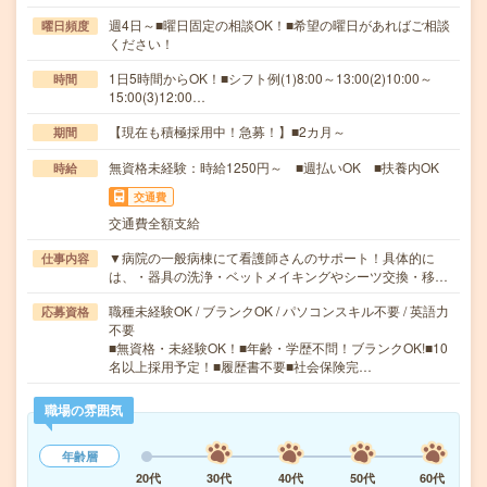
週4日～■曜日固定の相談OK！■希望の曜日があればご相談
曜日頻度
ください！
1日5時間からOK！■シフト例(1)8:00～13:00(2)10:00～
時間
15:00(3)12:00…
【現在も積極採用中！急募！】■2カ月～
期間
無資格未経験：時給1250円～ ■週払いOK ■扶養内OK
時給
交通費
交通費全額支給
▼病院の一般病棟にて看護師さんのサポート！具体的に
仕事内容
は、・器具の洗浄・ベットメイキングやシーツ交換・移…
職種未経験OK / ブランクOK / パソコンスキル不要 / 英語力
応募資格
不要
■無資格・未経験OK！■年齢・学歴不問！ブランクOK!■10
名以上採用予定！■履歴書不要■社会保険完…
職場の雰囲気
年齢層
20代
30代
40代
50代
60代