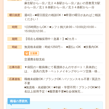
麻生駅から---分／北２４条駅から---分／あいの里教育大駅
から---分／北１８条駅から---分／北３４条駅から---分
週4日～■曜日固定の相談OK！■希望の曜日があればご相談
曜日頻度
ください！
1日5時間からOK！■シフト例(1)8:00～13:00(2)10:00～
時間
15:00(3)12:00…
【現在も積極採用中！急募！】■2カ月～
期間
無資格未経験：時給1250円～ ■週払いOK ■扶養内OK
時給
交通費
交通費全額支給
▼病院の一般病棟にて看護師さんのサポート！具体的に
仕事内容
は、・器具の洗浄・ベットメイキングやシーツ交換・移…
職種未経験OK / ブランクOK / パソコンスキル不要 / 英語力
応募資格
不要
■無資格・未経験OK！■年齢・学歴不問！ブランクOK!■10
名以上採用予定！■履歴書不要■社会保険完…
職場の雰囲気