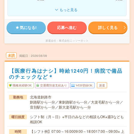
もっと見る
気になる!
応募へ進む
詳しく見る
派遣会社
株式会社ニッソーネット
未読
掲載日
2026/08/08
【医療行為はナシ】時給1240円！病院で備品
のチェックなど＊
職種未経験OK
交通費別途支給あり
WEB登録OK
派遣
北海道釧路市
勤務地
釧路駅から---分／東釧路駅から---分／大楽毛駅から---分／
音別駅から---分／新大楽毛駅から---分
シフト制（月～日）※平日のみなどの相談もOK※週3なども
曜日頻度
相談OK
【シフト例】07:00～16:0009:00～18:0017:00～09:00※ 上
時間