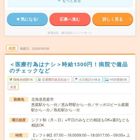
もっと見る
気になる!
応募へ進む
詳しく見る
派遣会社
株式会社ニッソーネット
未読
掲載日
2026/08/08
＜医療行為はナシ＞時給1300円！病院で備品
のチェックなど
職種未経験OK
交通費別途支給あり
土日祝日が休み
WEB登録OK
派遣
北海道恵庭市
勤務地
恵庭駅から---分／恵み野駅から---分／サッポロビール庭園
駅から---分／島松駅から---分
シフト制（月～日）※平日のみなどの相談もOK※週3なども
曜日頻度
相談OK
【シフト例】07:00～16:0009:00～18:0017:00～09:00※ 上
時間