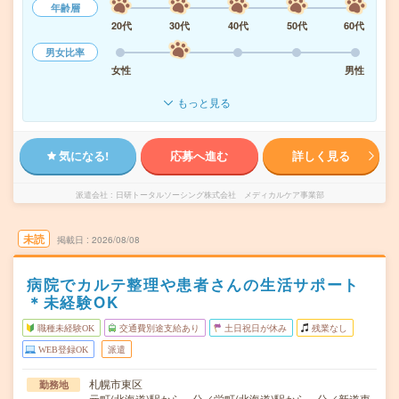
年齢層
20代
30代
40代
50代
60代
男女比率
女性
男性
もっと見る
気になる!
応募へ進む
詳しく見る
派遣会社
日研トータルソーシング株式会社 メディカルケア事業部
未読
掲載日
2026/08/08
病院でカルテ整理や患者さんの生活サポート
＊未経験OK
職種未経験OK
交通費別途支給あり
土日祝日が休み
残業なし
WEB登録OK
派遣
札幌市東区
勤務地
元町(北海道)駅から---分／栄町(北海道)駅から---分／新道東