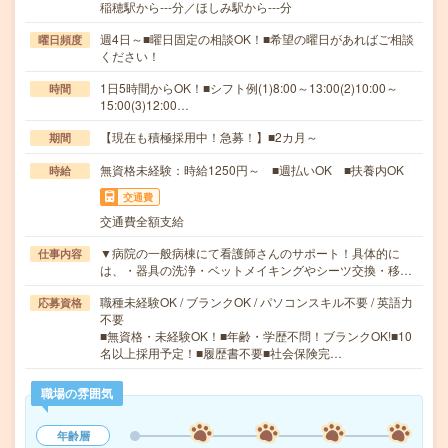
稲穂駅から---分／ほしみ駅から---分
週4日～■曜日固定の相談OK！■希望の曜日があればご相談
曜日頻度
ください！
1日5時間からOK！■シフト例(1)8:00～13:00(2)10:00～
時間
15:00(3)12:00…
【現在も積極採用中！急募！】■2カ月～
期間
無資格未経験：時給1250円～ ■週払いOK ■扶養内OK
時給
交通費
交通費全額支給
▼病院の一般病棟にて看護師さんのサポート！具体的に
仕事内容
は、・器具の洗浄・ベットメイキングやシーツ交換・移…
職種未経験OK / ブランクOK / パソコンスキル不要 / 英語力
応募資格
不要
■無資格・未経験OK！■年齢・学歴不問！ブランクOK!■10
名以上採用予定！■履歴書不要■社会保険完…
職場の雰囲気
年齢層