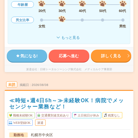
年齢層
20代
30代
40代
50代
60代
男女比率
女性
男性
もっと見る
気になる!
応募へ進む
詳しく見る
派遣会社
日研トータルソーシング株式会社 メディカルケア事業部
未読
掲載日
2026/08/08
≪時短×週4日5h～≫未経験OK！病院でメッ
センジャー業務など！
職種未経験OK
交通費別途支給あり
土日祝日が休み
残業なし
WEB登録OK
派遣
札幌市中央区
勤務地