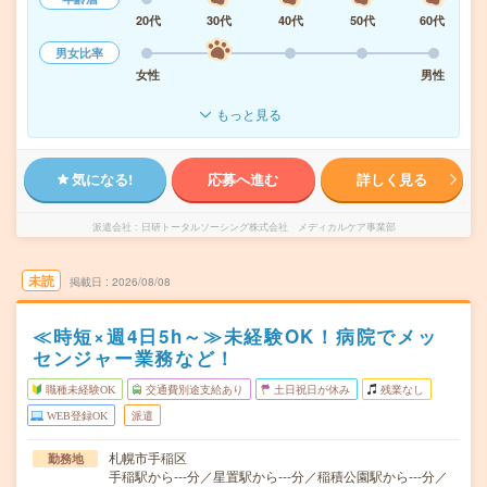
20代
30代
40代
50代
60代
男女比率
女性
男性
もっと見る
気になる!
応募へ進む
詳しく見る
派遣会社
日研トータルソーシング株式会社 メディカルケア事業部
未読
掲載日
2026/08/08
≪時短×週4日5h～≫未経験OK！病院でメッ
センジャー業務など！
職種未経験OK
交通費別途支給あり
土日祝日が休み
残業なし
WEB登録OK
派遣
札幌市手稲区
勤務地
手稲駅から---分／星置駅から---分／稲積公園駅から---分／