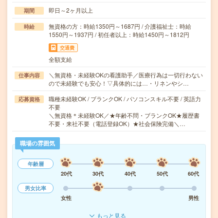
即日～2ヶ月以上
期間
無資格の方：時給1350円～1687円 / 介護福祉士：時給
時給
1550円～1937円 / 初任者以上：時給1450円～1812円
交通費
全額支給
＼無資格・未経験OKの看護助手／医療行為は一切行わない
仕事内容
ので未経験でも安心！▽具体的には…・リネンやシ…
職種未経験OK / ブランクOK / パソコンスキル不要 / 英語力
応募資格
不要
＼無資格＊未経験OK／★年齢不問・ブランクOK★履歴書
不要・来社不要（電話登録OK）★社会保険完備＼…
職場の雰囲気
年齢層
20代
30代
40代
50代
60代
男女比率
女性
男性
もっと見る