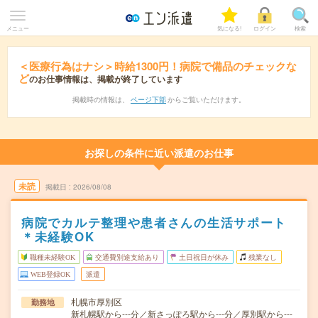
メニュー
気になる!
ログイン
検索
＜医療行為はナシ＞時給1300円！病院で備品のチェックな
ど
のお仕事情報は、掲載が終了しています
掲載時の情報は、
ページ下部
からご覧いただけます。
お探しの条件に近い派遣のお仕事
未読
掲載日
2026/08/08
病院でカルテ整理や患者さんの生活サポート
＊未経験OK
職種未経験OK
交通費別途支給あり
土日祝日が休み
残業なし
WEB登録OK
派遣
札幌市厚別区
勤務地
新札幌駅から---分／新さっぽろ駅から---分／厚別駅から---