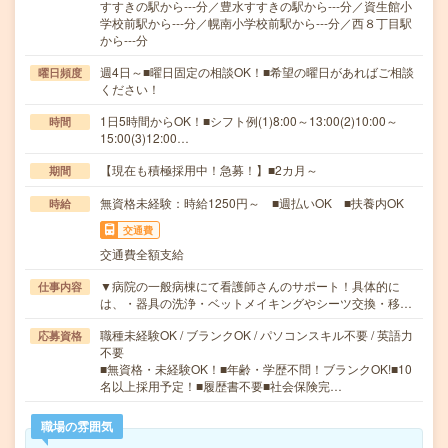
すすきの駅から---分／豊水すすきの駅から---分／資生館小
学校前駅から---分／幌南小学校前駅から---分／西８丁目駅
から---分
週4日～■曜日固定の相談OK！■希望の曜日があればご相談
曜日頻度
ください！
1日5時間からOK！■シフト例(1)8:00～13:00(2)10:00～
時間
15:00(3)12:00…
【現在も積極採用中！急募！】■2カ月～
期間
無資格未経験：時給1250円～ ■週払いOK ■扶養内OK
時給
交通費
交通費全額支給
▼病院の一般病棟にて看護師さんのサポート！具体的に
仕事内容
は、・器具の洗浄・ベットメイキングやシーツ交換・移…
職種未経験OK / ブランクOK / パソコンスキル不要 / 英語力
応募資格
不要
■無資格・未経験OK！■年齢・学歴不問！ブランクOK!■10
名以上採用予定！■履歴書不要■社会保険完…
職場の雰囲気