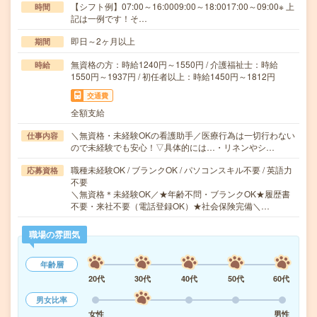
【シフト例】07:00～16:0009:00～18:0017:00～09:00※ 上
時間
記は一例です！そ…
即日～2ヶ月以上
期間
無資格の方：時給1240円～1550円 / 介護福祉士：時給
時給
1550円～1937円 / 初任者以上：時給1450円～1812円
交通費
全額支給
＼無資格・未経験OKの看護助手／医療行為は一切行わない
仕事内容
ので未経験でも安心！▽具体的には…・リネンやシ…
職種未経験OK / ブランクOK / パソコンスキル不要 / 英語力
応募資格
不要
＼無資格＊未経験OK／★年齢不問・ブランクOK★履歴書
不要・来社不要（電話登録OK）★社会保険完備＼…
職場の雰囲気
年齢層
20代
30代
40代
50代
60代
男女比率
女性
男性