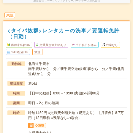
派遣会社
パーソルファクトリーパートナーズ株式会社
未読
<タイパ抜群>レンタカーの洗車／要運転免許
（日勤）
職種未経験OK
交通費別途支給あり
土日祝日が休み
残業なし
WEB登録OK
派遣
北海道千歳市
勤務地
南千歳駅から---分／新千歳空港(鉄道)駅から---分／千歳(北海
道)駅から---分
週5日
曜日頻度
【日中の勤務】8:00～13:00 [実働]5時間00分
時間
即日～2ヶ月の短期
期間
時給1450円 ※交通費全額支給（規定あり） 【月収例】8.7万
時給
円（12日勤務 ※残業なしの場合）
交通費
交通費支給あり