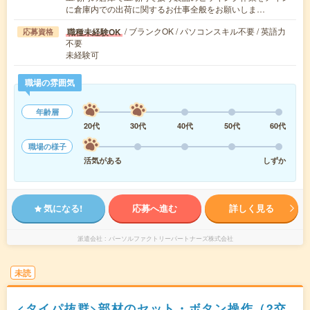
に倉庫内での出荷に関するお仕事全般をお願いしま…
/ ブランクOK / パソコンスキル不要 / 英語力
職種未経験OK
応募資格
不要
未経験可
職場の雰囲気
年齢層
20代
30代
40代
50代
60代
職場の様子
活気がある
しずか
気になる!
応募へ進む
詳しく見る
派遣会社
パーソルファクトリーパートナーズ株式会社
未読
<タイパ抜群>部材のセット・ボタン操作（2交