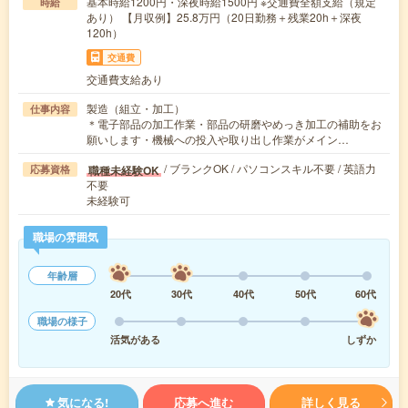
基本時給1200円・深夜時給1500円 ※交通費全額支給（規定
時給
あり） 【月収例】25.8万円（20日勤務＋残業20h＋深夜
120h）
交通費
交通費支給あり
製造（組立・加工）
仕事内容
＊電子部品の加工作業・部品の研磨やめっき加工の補助をお
願いします・機械への投入や取り出し作業がメイン…
/ ブランクOK / パソコンスキル不要 / 英語力
職種未経験OK
応募資格
不要
未経験可
職場の雰囲気
年齢層
20代
30代
40代
50代
60代
職場の様子
活気がある
しずか
気になる!
応募へ進む
詳しく見る