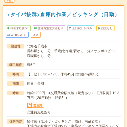
<タイパ抜群>倉庫内作業／ピッキング（日勤）
職種未経験OK
交通費別途支給あり
土日祝日が休み
残業なし
WEB登録OK
派遣
北海道千歳市
勤務地
長都駅から---分／千歳(北海道)駅から---分／サッポロビール
庭園駅から---分
週5日
曜日頻度
【日勤】8:30～17:00 休憩45分 [実働]7時間45分
時間
即日～長期
期間
時給1200円 ※交通費全額支給（規定あり） 【月収例】19.3
時給
万円（20日勤務＋残業5h）
交通費
交通費支給あり
軽作業（仕分け・ピッキング・検品、商品管理）
仕事内容
工場内の倉庫で工場内で扱う製品のピッキング作業をメイン