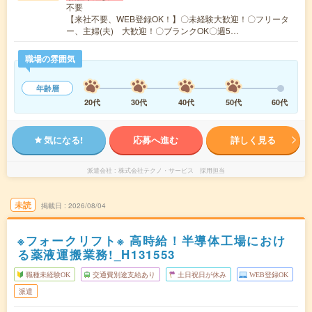
不要
【来社不要、WEB登録OK！】〇未経験大歓迎！〇フリータ
ー、主婦(夫) 大歓迎！〇ブランクOK〇週5…
職場の雰囲気
年齢層
20代
30代
40代
50代
60代
気になる!
応募へ進む
詳しく見る
派遣会社
株式会社テクノ・サービス 採用担当
未読
掲載日
2026/08/04
※フォークリフト※ 高時給！半導体工場におけ
る薬液運搬業務!_H131553
職種未経験OK
交通費別途支給あり
土日祝日が休み
WEB登録OK
派遣