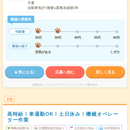
不要
自動車免許1種要※業務未経験OK
職場の雰囲気
年齢層
20代
30代
40代
50代
60代
職場の様子
活気がある
しずか
気になる!
応募へ進む
詳しく見る
派遣会社
パーソルファクトリーパートナーズ株式会社
未読
高時給！車通勤OK！土日休み！機械オペレー
ター作業
職種未経験OK
交通費別途支給あり
土日祝日が休み
WEB登録OK