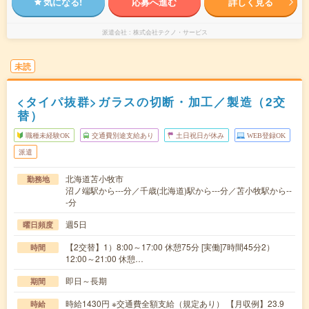
気になる!
応募へ進む
詳しく見る
派遣会社
株式会社テクノ・サービス
未読
<タイパ抜群>ガラスの切断・加工／製造（2交
替）
職種未経験OK
交通費別途支給あり
土日祝日が休み
WEB登録OK
派遣
北海道苫小牧市
勤務地
沼ノ端駅から---分／千歳(北海道)駅から---分／苫小牧駅から--
-分
週5日
曜日頻度
【2交替】1）8:00～17:00 休憩75分 [実働]7時間45分2）
時間
12:00～21:00 休憩…
即日～長期
期間
時給1430円 ※交通費全額支給（規定あり） 【月収例】23.9
時給