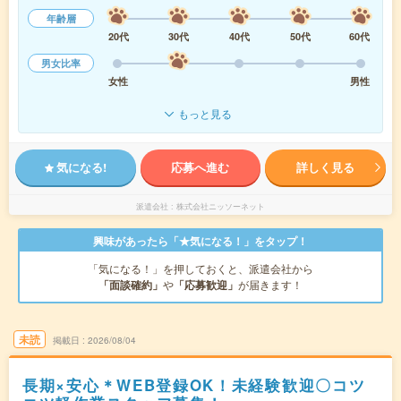
年齢層
20代
30代
40代
50代
60代
男女比率
女性
男性
もっと見る
気になる!
応募へ進む
詳しく見る
派遣会社
株式会社ニッソーネット
興味があったら「★気になる！」をタップ！
「気になる！」を押しておくと、派遣会社から
「面談確約」
や
「応募歓迎」
が届きます！
未読
掲載日
2026/08/04
長期×安心＊WEB登録OK！未経験歓迎〇コツ