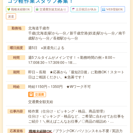
コツ軽作業スタッフ募集！
職種未経験OK
交通費別途支給あり
土日祝日が休み
WEB登録OK
派遣
北海道千歳市
勤務地
千歳(北海道)駅から---分／新千歳空港(鉄道)駅から---分／南千
歳駅から---分／長都駅から---分
週5日 ※派遣先による
曜日頻度
週5フルタイムがメインです！＜勤務時間の例＞8:00～
時間
17:008:30～17:309:00～18:…
即日～長期 ★応募から「最短2日後」に勤務OK！スタート
期間
日はご相談ください。★急募です！
時給1150円～1350円 ★Wワーク不可
時給
交通費
交通費全額支給
軽作業（仕分け・ピッキング・検品、商品管理）
仕事内容
仕分け・ピッキング・検品など、ご希望に合わせてお仕事を
ご紹介！＼例えばこんなお仕事／〇商品の箱詰め・…
/ ブランクOK / パソコンスキル不要 / 英語力
職種未経験OK
応募資格