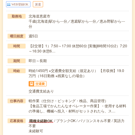
WEB登録OK
派遣
北海道恵庭市
勤務地
千歳(北海道)駅から---分／恵庭駅から---分／恵み野駅から---
分
週5日
曜日頻度
【2交替】1）7:50～17:00 休憩60分 [実働]8時間10分2）7:20
時間
～16:30 休憩6…
即日～長期
期間
時給1450円 ※交通費全額支給（規定あり） 【月収例】19.0
時給
万円（16日勤務 ※残業なしの場合）
交通費
交通費支給あり
軽作業（仕分け・ピッキング・検品、商品管理）
仕事内容
【食品工場でかんたんなオペレーター作業】・使用する材料
の準備し、機械へ投入・材料がセットされたら、ス…
/ ブランクOK / パソコンスキル不要 / 英語力
職種未経験OK
応募資格
不要
未経験可