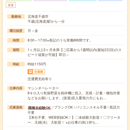
派遣
北海道千歳市
勤務地
千歳(北海道)駅から---分
月～金
曜日頻度
8:00～17:00※表記のうち実働8時間です。
時間
1ヶ月以上3ヶ月未満【ご応募から1週間以内(最短2日目)のス
期間
ピード就業が可能】即日～
時給1150円
時給
交通費
交通費支給有り
マシンオペレーター
仕事内容
8キロ入り乾燥野菜を粉砕機に投入、充填・計量・梱包作業
などをお願いします。(派遣)収入重視の方にもお…
/ ブランクOK / パソコンスキル不要 / 英語力
職種未経験OK
応募資格
不要
【来社不要、WEB登録OK！】〇未経験大歓迎！〇フリータ
ー、主婦(夫) 大歓迎！ ※お仕事の掛け持ち…