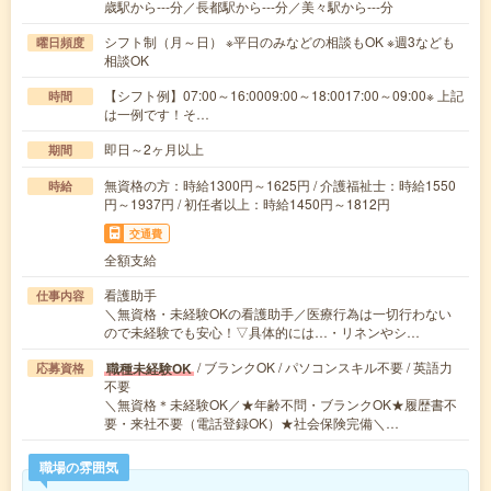
歳駅から---分／長都駅から---分／美々駅から---分
シフト制（月～日） ※平日のみなどの相談もOK ※週3なども
曜日頻度
相談OK
【シフト例】07:00～16:0009:00～18:0017:00～09:00※ 上記
時間
は一例です！そ…
即日～2ヶ月以上
期間
無資格の方：時給1300円～1625円 / 介護福祉士：時給1550
時給
円～1937円 / 初任者以上：時給1450円～1812円
交通費
全額支給
看護助手
仕事内容
＼無資格・未経験OKの看護助手／医療行為は一切行わない
ので未経験でも安心！▽具体的には…・リネンやシ…
/ ブランクOK / パソコンスキル不要 / 英語力
職種未経験OK
応募資格
不要
＼無資格＊未経験OK／★年齢不問・ブランクOK★履歴書不
要・来社不要（電話登録OK）★社会保険完備＼…
職場の雰囲気