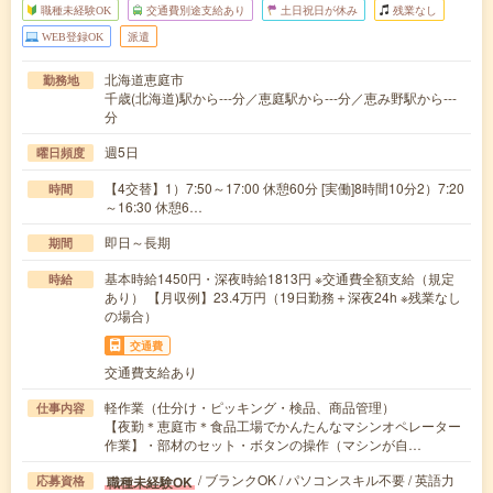
職種未経験OK
交通費別途支給あり
土日祝日が休み
残業なし
WEB登録OK
派遣
北海道恵庭市
勤務地
千歳(北海道)駅から---分／恵庭駅から---分／恵み野駅から---
分
週5日
曜日頻度
【4交替】1）7:50～17:00 休憩60分 [実働]8時間10分2）7:20
時間
～16:30 休憩6…
即日～長期
期間
基本時給1450円・深夜時給1813円 ※交通費全額支給（規定
時給
あり） 【月収例】23.4万円（19日勤務＋深夜24h ※残業なし
の場合）
交通費
交通費支給あり
軽作業（仕分け・ピッキング・検品、商品管理）
仕事内容
【夜勤＊恵庭市＊食品工場でかんたんなマシンオペレーター
作業】・部材のセット・ボタンの操作（マシンが自…
/ ブランクOK / パソコンスキル不要 / 英語力
職種未経験OK
応募資格