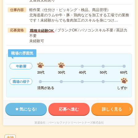
軽作業（仕分け・ピッキング・検品、商品管理）
仕事内容
北海道産のラムや牛・豚・鶏肉などを加工する工場での業務
です！未経験からでも食肉加工のスキルを身につけ…
/ ブランクOK / パソコンスキル不要 / 英語力
職種未経験OK
応募資格
不要
未経験可
職場の雰囲気
年齢層
20代
30代
40代
50代
60代
職場の様子
活気がある
しずか
気になる!
応募へ進む
詳しく見る
派遣会社
パーソルファクトリーパートナーズ株式会社
未読