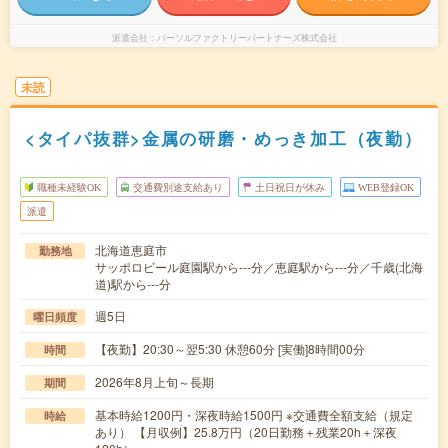
派遣会社
パーソルファクトリーパートナーズ株式会社
未読
<タイパ抜群>金属の研磨・めっき加工（夜勤）
職種未経験OK
交通費別途支給あり
土日祝日が休み
WEB登録OK
派遣
北海道恵庭市
勤務地
サッポロビール庭園駅から---分／恵庭駅から---分／千歳(北海
道)駅から---分
週5日
曜日頻度
【夜勤】20:30～翌5:30 休憩60分 [実働]8時間00分
時間
2026年8月上旬～長期
期間
基本時給1200円・深夜時給1500円 ※交通費全額支給（規定
時給
あり） 【月収例】25.8万円（20日勤務＋残業20h＋深夜