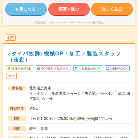
気になる!
応募へ進む
詳しく見る
派遣会社
パーソルファクトリーパートナーズ株式会社
未読
<タイパ抜群>機械OP・加工／製造スタッフ
（夜勤）
職種未経験OK
交通費別途支給あり
土日祝日が休み
WEB登録OK
派遣
北海道恵庭市
勤務地
サッポロビール庭園駅から---分／恵庭駅から---分／千歳(北海
道)駅から---分
週5日
曜日頻度
【夜勤】20:30～翌5:30 休憩60分 [実働]8時間00分
時間
即日～長期
期間