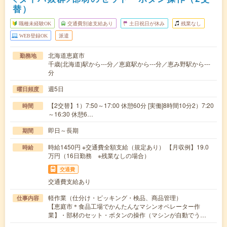
替）
職種未経験OK
交通費別途支給あり
土日祝日が休み
残業なし
WEB登録OK
派遣
北海道恵庭市
勤務地
千歳(北海道)駅から---分／恵庭駅から---分／恵み野駅から---
分
週5日
曜日頻度
【2交替】1）7:50～17:00 休憩60分 [実働]8時間10分2）7:20
時間
～16:30 休憩6…
即日～長期
期間
時給1450円 ※交通費全額支給（規定あり） 【月収例】19.0
時給
万円（16日勤務 ※残業なしの場合）
交通費
交通費支給あり
軽作業（仕分け・ピッキング・検品、商品管理）
仕事内容
【恵庭市＊食品工場でかんたんなマシンオペレーター作
業】・部材のセット・ボタンの操作（マシンが自動でう…