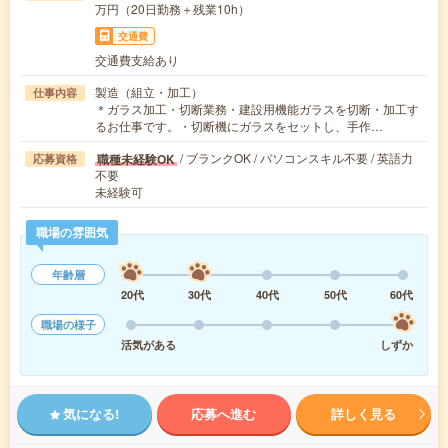
万円（20日勤務＋残業10h）
交通費
交通費支給あり
製造（組立・加工）
仕事内容
＊ガラス加工・切断業務・建設用機能ガラスを切断・加工す
るお仕事です。・切断機にガラスをセットし、手作…
/ ブランクOK / パソコンスキル不要 / 英語力
職種未経験OK
応募資格
不要
未経験可
職場の雰囲気
年齢層
20代
30代
40代
50代
60代
職場の様子
活気がある
しずか
気になる!
応募へ進む
詳しく見る