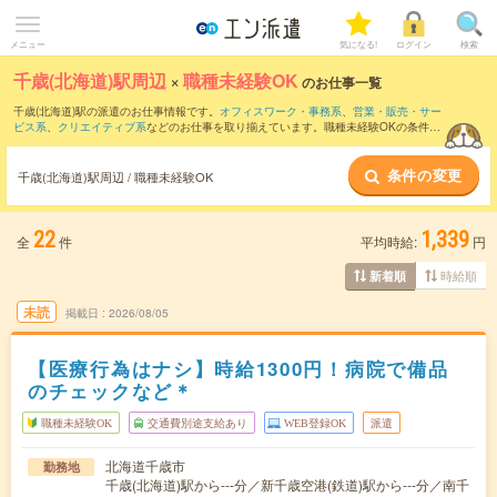
メニュー
気になる!
ログイン
検索
千歳(北海道)駅周辺
×
職種未経験OK
のお仕事一覧
千歳(北海道)駅の派遣のお仕事情報です。
オフィスワーク・事務系
、
営業・販売・サー
ビス系
、
クリエイティブ系
などのお仕事を取り揃えています。職種未経験OKの条件の
他に、
交通費別途支給あり
、
友だちと一緒の応募OK
、
週4日勤務
などのこだわり条件
も取り揃えています。
条件の変更
千歳(北海道)駅周辺 / 職種未経験OK
22
1,339
全
件
平均時給:
円
時給順
新着順
未読
掲載日
2026/08/05
【医療行為はナシ】時給1300円！病院で備品
のチェックなど＊
職種未経験OK
交通費別途支給あり
WEB登録OK
派遣
北海道千歳市
勤務地
千歳(北海道)駅から---分／新千歳空港(鉄道)駅から---分／南千