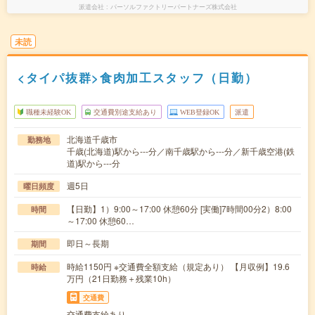
派遣会社
パーソルファクトリーパートナーズ株式会社
未読
<タイパ抜群>食肉加工スタッフ（日勤）
職種未経験OK
交通費別途支給あり
WEB登録OK
派遣
北海道千歳市
勤務地
千歳(北海道)駅から---分／南千歳駅から---分／新千歳空港(鉄
道)駅から---分
週5日
曜日頻度
【日勤】1）9:00～17:00 休憩60分 [実働]7時間00分2）8:00
時間
～17:00 休憩60…
即日～長期
期間
時給1150円 ※交通費全額支給（規定あり） 【月収例】19.6
時給
万円（21日勤務＋残業10h）
交通費
交通費支給あり