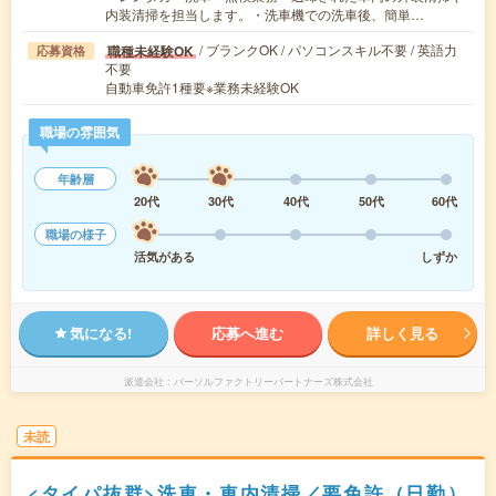
内装清掃を担当します。・洗車機での洗車後、簡単…
/ ブランクOK / パソコンスキル不要 / 英語力
職種未経験OK
応募資格
不要
自動車免許1種要※業務未経験OK
職場の雰囲気
年齢層
20代
30代
40代
50代
60代
職場の様子
活気がある
しずか
気になる!
応募へ進む
詳しく見る
派遣会社
パーソルファクトリーパートナーズ株式会社
未読
<タイパ抜群>洗車・車内清掃／要免許（日勤）