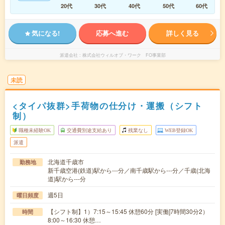
20代
30代
40代
50代
60代
気になる!
応募へ進む
詳しく見る
派遣会社
株式会社ウィルオブ・ワーク FO事業部
未読
<タイパ抜群>手荷物の仕分け・運搬（シフト
制）
職種未経験OK
交通費別途支給あり
残業なし
WEB登録OK
派遣
北海道千歳市
勤務地
新千歳空港(鉄道)駅から---分／南千歳駅から---分／千歳(北海
道)駅から---分
週5日
曜日頻度
【シフト制】1）7:15～15:45 休憩60分 [実働]7時間30分2）
時間
8:00～16:30 休憩…