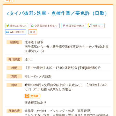
<タイパ抜群>洗車・点検作業／要免許（日勤）
職種未経験OK
交通費別途支給あり
土日祝日が休み
残業なし
WEB登録OK
派遣
北海道千歳市
勤務地
南千歳駅から---分／新千歳空港(鉄道)駅から---分／千歳(北海
道)駅から---分
週5日
曜日頻度
【日中の勤務】8:00～17:00 休憩60分 [実働]8時間00分
時間
即日～2ヶ月の短期
期間
時給1450円 ※交通費全額支給（規定あり） 【月収例】23.2
時給
万円（20日勤務 ※残業なしの場合）
交通費
交通費支給あり
軽作業（仕分け・ピッキング・検品、商品管理）
仕事内容
＊レンタカー洗車・点検業務・返却された車両の外装清掃や