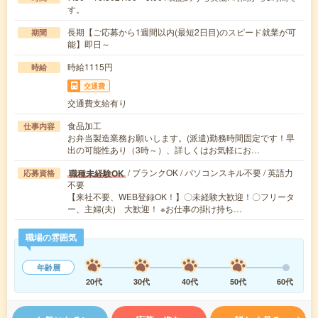
す。
長期【ご応募から1週間以内(最短2日目)のスピード就業が可
期間
能】即日～
時給1115円
時給
交通費
交通費支給有り
食品加工
仕事内容
お弁当製造業務お願いします。(派遣)勤務時間固定です！早
出の可能性あり（3時～）、詳しくはお気軽にお…
/ ブランクOK / パソコンスキル不要 / 英語力
職種未経験OK
応募資格
不要
【来社不要、WEB登録OK！】〇未経験大歓迎！〇フリータ
ー、主婦(夫) 大歓迎！ ※お仕事の掛け持ち…
職場の雰囲気
年齢層
20代
30代
40代
50代
60代