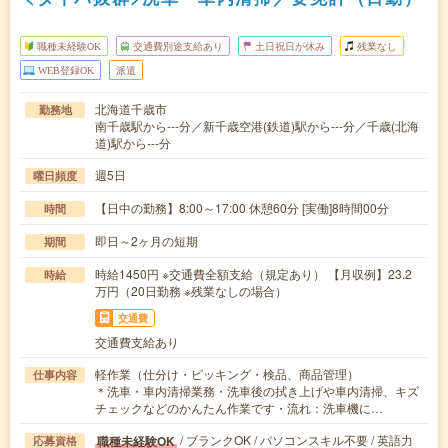
職種未経験OK
交通費別途支給あり
土日祝日が休み
残業なし
WEB登録OK
派遣
北海道千歳市
勤務地
南千歳駅から---分／新千歳空港(鉄道)駅から---分／千歳(北海
道)駅から---分
週5日
曜日頻度
【日中の勤務】8:00～17:00 休憩60分 [実働]8時間00分
時間
即日～2ヶ月の短期
期間
時給1450円 ※交通費全額支給（規定あり） 【月収例】23.2
時給
万円（20日勤務 ※残業なしの場合）
交通費
交通費支給あり
軽作業（仕分け・ピッキング・検品、商品管理）
仕事内容
＊洗車・車内清掃業務・洗車後の拭き上げや車内清掃、キズ
チェックなどのかんたん作業です・流れ：洗車機に…
/ ブランクOK / パソコンスキル不要 / 英語力
職種未経験OK
応募資格