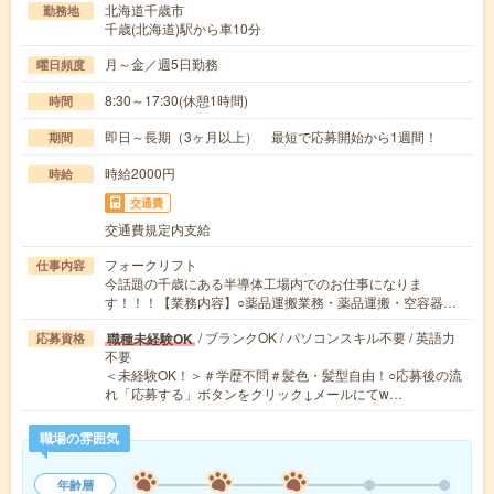
北海道千歳市
勤務地
千歳(北海道)駅から車10分
月～金／週5日勤務
曜日頻度
8:30～17:30(休憩1時間)
時間
即日～長期（3ヶ月以上） 最短で応募開始から1週間！
期間
時給2000円
時給
交通費
交通費規定内支給
フォークリフト
仕事内容
今話題の千歳にある半導体工場内でのお仕事になりま
す！！！【業務内容】○薬品運搬業務・薬品運搬・空容器…
/ ブランクOK / パソコンスキル不要 / 英語力
職種未経験OK
応募資格
不要
＜未経験OK！＞＃学歴不問＃髪色・髪型自由！○応募後の流
れ「応募する」ボタンをクリック↓メールにてw…
職場の雰囲気
年齢層