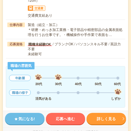
120h）
交通費
交通費支給あり
製造（組立・加工）
仕事内容
＊研磨・めっき加工業務・電子部品や精密部品の金属表面処
理を行うお仕事です。・機械操作や手作業で表面を…
/ ブランクOK / パソコンスキル不要 / 英語力
職種未経験OK
応募資格
不要
未経験可
職場の雰囲気
年齢層
20代
30代
40代
50代
60代
職場の様子
活気がある
しずか
気になる!
応募へ進む
詳しく見る