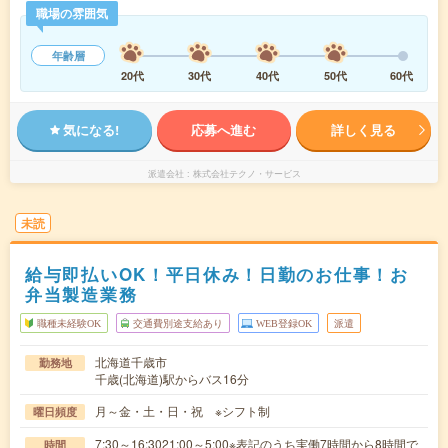
職場の雰囲気
年齢層
20代
30代
40代
50代
60代
気になる!
応募へ進む
詳しく見る
派遣会社
株式会社テクノ・サービス
未読
給与即払いOK！平日休み！日勤のお仕事！お
弁当製造業務
職種未経験OK
交通費別途支給あり
WEB登録OK
派遣
北海道千歳市
勤務地
千歳(北海道)駅からバス16分
月～金・土・日・祝 ※シフト制
曜日頻度
7:30～16:3021:00～5:00※表記のうち実働7時間から8時間で
時間