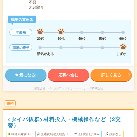
不要
未経験可
職場の雰囲気
年齢層
20代
30代
40代
50代
60代
職場の様子
活気がある
しずか
気になる!
応募へ進む
詳しく見る
派遣会社
パーソルファクトリーパートナーズ株式会社
未読
<タイパ抜群>材料投入・機械操作など（2交
替）
職種未経験OK
交通費別途支給あり
土日祝日が休み
残業なし