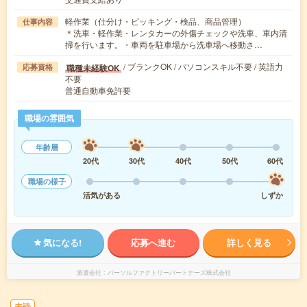
軽作業（仕分け・ピッキング・検品、商品管理）
仕事内容
＊洗車・軽作業・レンタカーの外傷チェックや洗車、車内清
掃を行います。・車両を駐車場から洗車場へ移動さ…
/ ブランクOK / パソコンスキル不要 / 英語力
職種未経験OK
応募資格
不要
普通自動車免許要
職場の雰囲気
年齢層
20代
30代
40代
50代
60代
職場の様子
活気がある
しずか
気になる!
応募へ進む
詳しく見る
派遣会社
パーソルファクトリーパートナーズ株式会社
未読