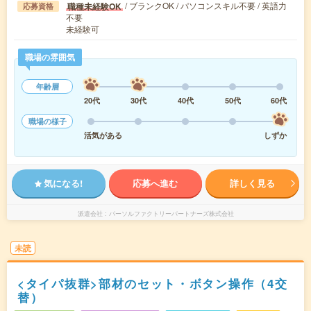
/ ブランクOK / パソコンスキル不要 / 英語力
職種未経験OK
応募資格
不要
未経験可
職場の雰囲気
年齢層
20代
30代
40代
50代
60代
職場の様子
活気がある
しずか
気になる!
応募へ進む
詳しく見る
派遣会社
パーソルファクトリーパートナーズ株式会社
未読
<タイパ抜群>部材のセット・ボタン操作（4交
替）