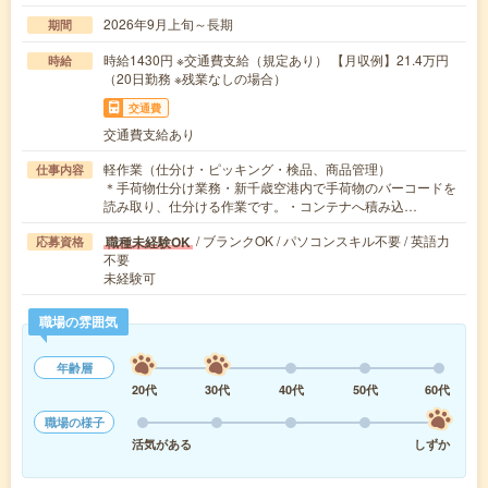
2026年9月上旬～長期
期間
時給1430円 ※交通費支給（規定あり） 【月収例】21.4万円
時給
（20日勤務 ※残業なしの場合）
交通費
交通費支給あり
軽作業（仕分け・ピッキング・検品、商品管理）
仕事内容
＊手荷物仕分け業務・新千歳空港内で手荷物のバーコードを
読み取り、仕分ける作業です。・コンテナへ積み込…
/ ブランクOK / パソコンスキル不要 / 英語力
職種未経験OK
応募資格
不要
未経験可
職場の雰囲気
年齢層
20代
30代
40代
50代
60代
職場の様子
活気がある
しずか