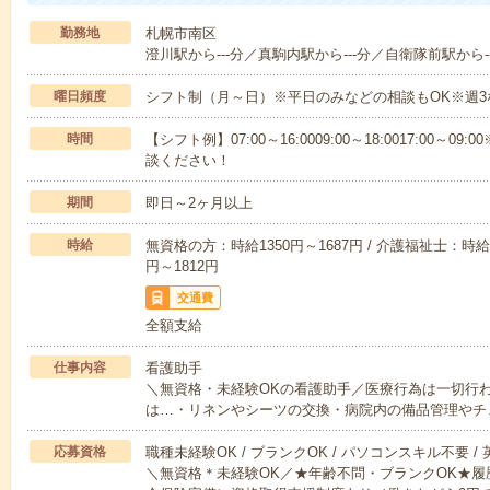
勤務地
札幌市南区
澄川駅から---分／真駒内駅から---分／自衛隊前駅から--
曜日頻度
シフト制（月～日）※平日のみなどの相談もOK※週3
時間
【シフト例】07:00～16:0009:00～18:0017:00
談ください！
期間
即日～2ヶ月以上
時給
無資格の方：時給1350円～1687円 / 介護福祉士：時給1
円～1812円
交通費
全額支給
仕事内容
看護助手
＼無資格・未経験OKの看護助手／医療行為は一切行
は…・リネンやシーツの交換・病院内の備品管理やチ
応募資格
職種未経験OK / ブランクOK / パソコンスキル不要 /
＼無資格＊未経験OK／★年齢不問・ブランクOK★履