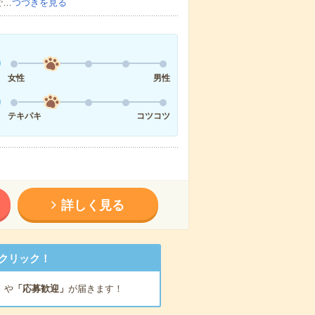
で…
つづきを見る
女性
男性
テキパキ
コツコツ
詳しく見る
クリック！
」
や
「応募歓迎」
が届きます！