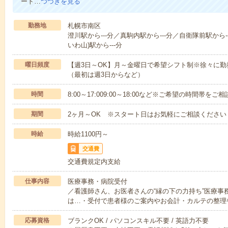
ート…
つづきを見る
勤務地
札幌市南区
澄川駅から---分／真駒内駅から---分／自衛隊前駅から--
いわ山)駅から---分
曜日頻度
【週3日～OK】月～金曜日で希望シフト制※徐々に
（最初は週3日からなど）
時間
8:00～17:009:00～18:00など※ご希望の時間帯を
期間
2ヶ月～OK ※スタート日はお気軽にご相談ください
時給
時給1100円～
交通費
交通費規定内支給
仕事内容
医療事務・病院受付
／看護師さん、お医者さんの“縁の下の力持ち”医療事
は…・受付で患者様のご案内やお会計・カルテの整理
応募資格
ブランクOK / パソコンスキル不要 / 英語力不要