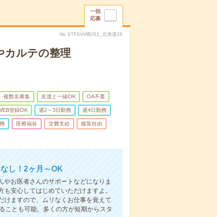
一括
応募
No.STFSVH医IS1_北海道28
やカルテの整理
複数名募集
友達と一緒OK
OA不要
WEB登録OK
週2～3日勤務
週4日勤務
務
医療福祉
交費支給
服装自由
なし！2ヶ月～OK
んやお医者さんのサポートなどになりま
方も安心してはじめていただけますよ。
だけますので、ムリなくお仕事を覚えて
めることも可能。多くの方が短期からスタ