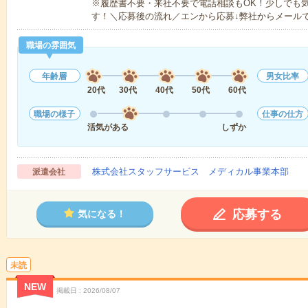
※履歴書不要・来社不要で電話相談もOK！少しでも
す！＼応募後の流れ／エンから応募↓弊社からメール
職場の雰囲気
年齢層
男女比率
20代
30代
40代
50代
60代
職場の様子
仕事の仕方
活気がある
しずか
株式会社スタッフサービス メディカル事業本部
派遣会社
応募する
気になる！
未読
NEW
掲載日
2026/08/07