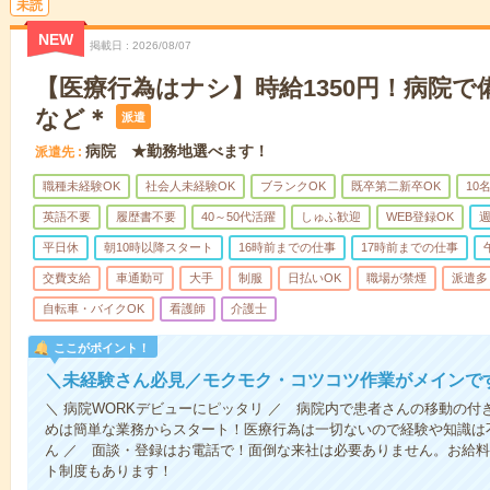
未読
NEW
掲載日
2026/08/07
【医療行為はナシ】時給1350円！病院
など＊
派遣
病院 ★勤務地選べます！
派遣先
職種未経験OK
社会人未経験OK
ブランクOK
既卒第二新卒OK
10
英語不要
履歴書不要
40～50代活躍
しゅふ歓迎
WEB登録OK
週
平日休
朝10時以降スタート
16時前までの仕事
17時前までの仕事
交費支給
車通勤可
大手
制服
日払いOK
職場が禁煙
派遣多
自転車・バイクOK
看護師
介護士
ここがポイント！
＼未経験さん必見／モクモク・コツコツ作業がメインで
＼ 病院WORKデビューにピッタリ ／ 病院内で患者さんの移動の
めは簡単な業務からスタート！医療行為は一切ないので経験や知識は
ん ／ 面談・登録はお電話で！面倒な来社は必要ありません。お給料
ト制度もあります！