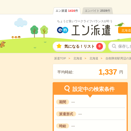
エン派遣
1416
件
エンバイト
2539
件
ちょうど良いワークライフバランスが叶う
北海道
気になる！リスト
0
保存し
派遣TOP
北海道
北海道
自衛隊前駅周辺の
,
1
3
3
7
平均時給:
円
設定中の検索条件
期間
---
派遣形式
---
時給
---