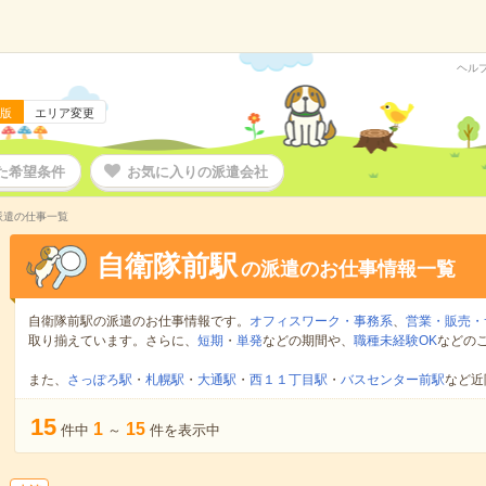
ヘル
版
エリア変更
た希望条件
お気に入りの派遣会社
派遣の仕事一覧
自衛隊前駅
の派遣のお仕事情報一覧
自衛隊前駅の派遣のお仕事情報です。
オフィスワーク・事務系
、
営業・販売・
取り揃えています。さらに、
短期
・
単発
などの期間や、
職種未経験OK
などの
また、
さっぽろ駅
・
札幌駅
・
大通駅
・
西１１丁目駅
・
バスセンター前駅
など近
15
1
15
件中
～
件を表示中