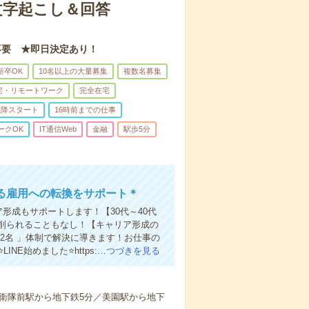
で文字起こし＆回答
不要 ★即日決定あり！
新卒OK
10名以上の大量募集
複数名募集
宅・リモートワーク
完全在宅
以降スタート
16時前までの仕事
ークOK
IT通信Web
金融
駅歩5分
る雇用への転換をサポート＊
形成もサポートします！【30代～40代
削られることもなし！【キャリア形成の
2名 」体制で解決に導きます！お仕事の
E始めました⭐https:…
つづきを見る
衛隊前駅から地下鉄5分／美園駅から地下