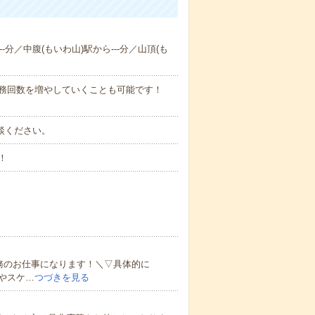
-分／中腹(もいわ山)駅から---分／山頂(も
勤務回数を増やしていくことも可能です！
ご相談ください。
！
務のお仕事になります！＼▽具体的に
やスケ…
つづきを見る