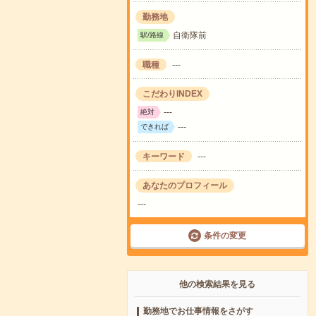
勤務地
自衛隊前
駅/路線
職種
---
こだわりINDEX
---
絶対
---
できれば
キーワード
---
あなたのプロフィール
---
条件の変更
他の検索結果を見る
勤務地でお仕事情報をさがす