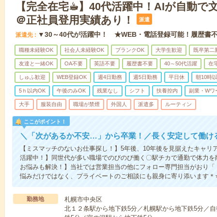
【完全在宅☕︎】40代活躍中！AIが自動
＠正社員登用実績あり！
派遣
▼30～40代が活躍中！ ★WEB・電話登録可能！履歴書
派遣先
職種未経験OK
社会人未経験OK
ブランクOK
大学生歓迎
既卒第二
友達と一緒OK
OA不要
英語不要
履歴書不要
40～50代活躍
在
しゅふ歓迎
WEB登録OK
週4日勤務
週5日勤務
平日休
朝10時
5ｈ以内OK
午後のみOK
残業なし
シフト
扶養控内
副業・Wワ
大手
服装自由
職場が禁煙
外国人
派遣多
ルーティン
ここがポイント！
＼「次があるか不安…」から卒業！／長く安定して働け
【ミスマッチのないお仕事探し！】5年後、10年後を見据えたキャリア
活躍中！】同世代が多い職場でのびのび働く〇駅チカで通勤で体力を
お悩みも解決！】当社では営業担当の他にフォロー専門担当がおり「 
悩みだけではなく、プライベートのご相談にも親身に寄り添います＊⭐LIN
勤務地
札幌市中央区
北１２条駅から地下鉄5分／札幌駅から地下鉄5分／自