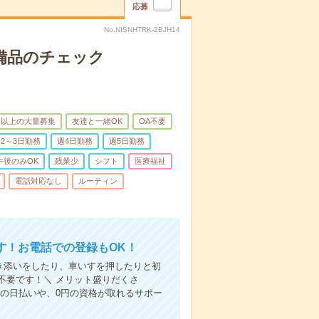
応募
No.NISNHTRK-2BJH14
で備品のチェック
名以上の大量募集
友達と一緒OK
OA不要
2～3日勤務
週4日勤務
週5日勤務
午後のみOK
残業少
シフト
医療福祉
電話対応なし
ルーティン
す！お電話での登録もOK！
付き添いをしたり、車いすを押したりと初
不要です！＼ メリット盛りだくさ
の日払いや、0円の資格が取れるサポー