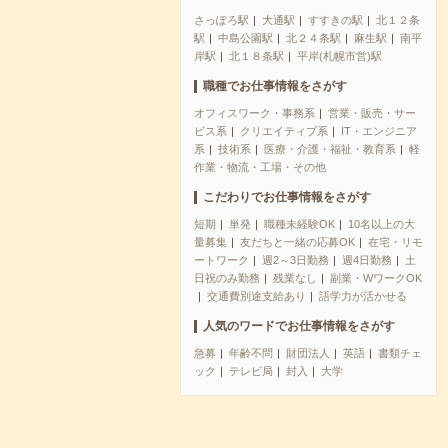
さっぽろ駅
大通駅
すすきの駅
北１２条
駅
中島公園駅
北２４条駅
麻生駅
南平
岸駅
北１８条駅
平岸(札幌市営)駅
職種でお仕事情報をさがす
オフィスワーク・事務系
営業・販売・サー
ビス系
クリエイティブ系
IT・エンジニア
系
技術系
医療・介護・福祉・教育系
軽
作業・物流・工場・その他
こだわりでお仕事情報をさがす
短期
単発
職種未経験OK
10名以上の大
量募集
友だちと一緒の応募OK
在宅・リモ
ートワーク
週2～3日勤務
週4日勤務
土
日祝のみ勤務
残業なし
副業・WワークOK
交通費別途支給あり
語学力が活かせる
人気のワードでお仕事情報をさがす
急募
年齢不問
財団法人
英語
書類チェ
ック
テレビ局
封入
大学