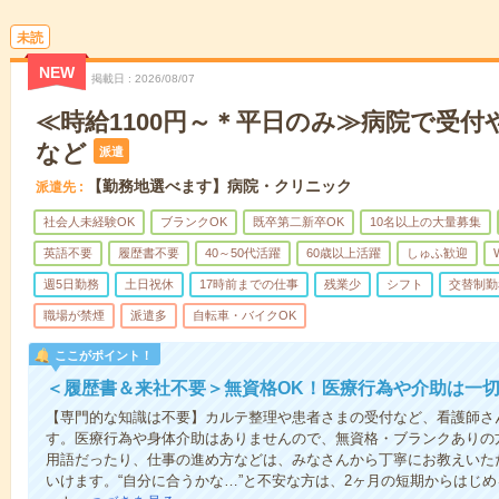
未読
NEW
掲載日
2026/08/07
≪時給1100円～＊平日のみ≫病院で受付
など
派遣
【勤務地選べます】病院・クリニック
派遣先
社会人未経験OK
ブランクOK
既卒第二新卒OK
10名以上の大量募集
英語不要
履歴書不要
40～50代活躍
60歳以上活躍
しゅふ歓迎
週5日勤務
土日祝休
17時前までの仕事
残業少
シフト
交替制勤
職場が禁煙
派遣多
自転車・バイクOK
ここがポイント！
＜履歴書＆来社不要＞無資格OK！医療行為や介助は一切
【専門的な知識は不要】カルテ整理や患者さまの受付など、看護師さ
す。医療行為や身体介助はありませんので、無資格・ブランクありの
用語だったり、仕事の進め方などは、みなさんから丁寧にお教えいた
いけます。“自分に合うかな…”と不安な方は、2ヶ月の短期からはじ