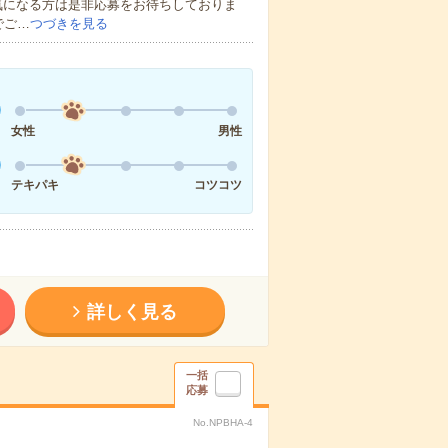
気になる方は是非応募をお待ちしておりま
でご…
つづきを見る
女性
男性
テキパキ
コツコツ
詳しく見る
一括
応募
No.NPBHA-4