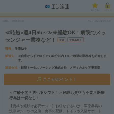
気になる!
ログイン
掲載日
2026/08/02
No.NTSMCSP06_KJT
≪時短×週4日5h～≫未経験OK！病院でメッ
センジャー業務など！
派遣
大量募集！
職種
看護助手
派遣先
≪自宅からドアtoドアで30分以内！≫ご希望の勤務地を紹介しま
す。
派遣会社
日研トータルソーシング株式会社 メディカルケア事業部
ここがポイント！
＜年齢不問＊選べるシフト！＞経験も資格も不要＊医療
行為は一切なし！
【資格や経験は必要ナシ！】お任せするのは、医療器具の
洗浄やシーツの交換、食事の配膳、トイレや入浴サポート