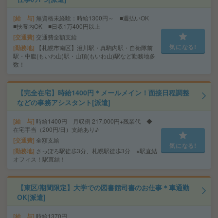
給 与
無資格未経験：時給1300円～ ■週払いOK
■扶養内OK ■日収1万400円以上
交通費
交通費全額支給
気になる!
勤務地
【札幌市南区】澄川駅・真駒内駅・自衛隊前
駅・中腹(もいわ山)駅・山頂(もいわ山)駅など勤務地多
数！
【完全在宅】時給1400円＊メールメイン！面接日程調整
などの事務アシスタント[派遣]
給 与
時給1400円 月収例 217,000円+残業代 ◆
在宅手当（200円/日）支給あり♪
交通費
全額支給
気になる!
勤務地
さっぽろ駅徒歩3分、札幌駅徒歩3分 ※駅直結
オフィス！駅直結！
【東区/期間限定】大学での図書館司書のお仕事＊車通勤
OK[派遣]
給 与
時給1370円