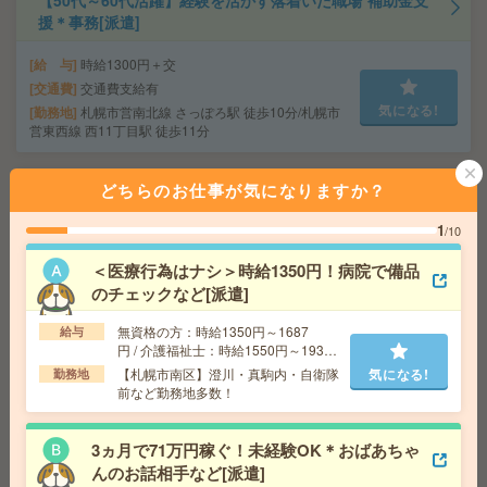
【50代～60代活躍】経験を活かす落着いた職場*補助金支
援＊事務[派遣]
給 与
時給1300円＋交
交通費
交通費支給有
気になる!
勤務地
札幌市営南北線 さっぽろ駅 徒歩10分/札幌市
営東西線 西11丁目駅 徒歩11分
どちらのお仕事が気になりますか？
【未経験OK！電話なし】4ケタの数字データ入力#1日3h
～OK#週2～[派遣]
1
/10
給 与
時給1700円～時給1800円 ◆昇給あり ◆日
＜医療行為はナシ＞時給1350円！病院で備品
払い(速払い：給料日前に70％まで受取可能/規定有)＋
のチェックなど[派遣]
月払い
交通費
交通費全額支給
気になる!
無資格の方：時給1350円～1687
給与
勤務地
「さっぽろ駅」徒歩1分、「札幌駅」徒歩4
円 / 介護福祉士：時給1550円～1937
分、「大通駅」徒歩7分
円 / 初任者以上：時給1450円～1812
【札幌市南区】澄川・真駒内・自衛隊
気になる!
勤務地
円
前など勤務地多数！
＼週1～＆時短もOK／図書館、新規書籍の情報を入力す
るだけ！WワークOK[派遣]
3ヵ月で71万円稼ぐ！未経験OK＊おばあちゃ
んのお話相手など[派遣]