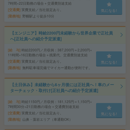
7時間×22日勤務の場合＋交通費別途支給
交通費
実費支給／当社規定あり。
気になる!
勤務地
野幌駅より徒歩10分
【エンジニア】時給2200円未経験から世界企業で正社員
へ[正社員への紹介予定派遣]
給 与
時給2200円／月収例：387,200円＝2,200円×
11時間×16日勤務の場合＋残業代、交通費別途支給
交通費
実費支給／当社規定あり。
気になる!
勤務地
無料駐車場完備でマイカー通勤が便利です。
【土日休み】未経験から6ヶ月後には正社員へ！車のメー
ターチェック・取付け[正社員への紹介予定派遣]
給 与
時給1150円／月収例：181,125円＝1,150円×
7時間30分×21日勤務の場合＋交通費別途支給
交通費
実費支給／当社規定あり。
気になる!
勤務地
山鼻・藻岩エリア（車通勤OK）