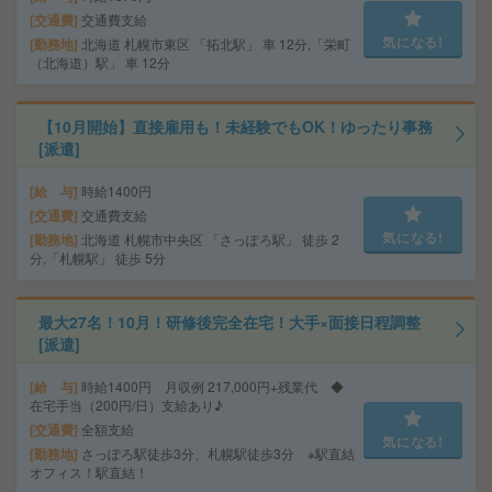
交通費
交通費支給
気になる!
勤務地
北海道 札幌市東区 「拓北駅」 車 12分,「栄町
（北海道）駅」 車 12分
【10月開始】直接雇用も！未経験でもOK！ゆったり事務
[派遣]
給 与
時給1400円
交通費
交通費支給
気になる!
勤務地
北海道 札幌市中央区 「さっぽろ駅」 徒歩 2
分,「札幌駅」 徒歩 5分
最大27名！10月！研修後完全在宅！大手×面接日程調整
[派遣]
給 与
時給1400円 月収例 217,000円+残業代 ◆
在宅手当（200円/日）支給あり♪
交通費
全額支給
気になる!
勤務地
さっぽろ駅徒歩3分、札幌駅徒歩3分 ※駅直結
オフィス！駅直結！