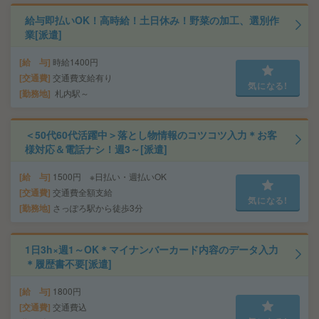
給与即払いOK！高時給！土日休み！野菜の加工、選別作
業[派遣]
給 与
時給1400円
交通費
交通費支給有り
気になる!
勤務地
札内駅～
＜50代60代活躍中＞落とし物情報のコツコツ入力＊お客
様対応＆電話ナシ！週3～[派遣]
給 与
1500円 ※日払い・週払いOK
交通費
交通費全額支給
気になる!
勤務地
さっぽろ駅から徒歩3分
1日3h×週1～OK＊マイナンバーカード内容のデータ入力
＊履歴書不要[派遣]
給 与
1800円
交通費
交通費込