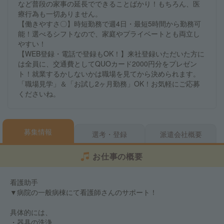
など普段の家事の延長でできることばかり！もちろん、医
療行為も一切ありません。
【働きやすさ〇】時短勤務で週4日・最短5時間から勤務可
能！選べるシフトなので、家庭やプライベートとも両立し
やすい！
【WEB登録・電話で登録もOK！】来社登録いただいた方に
は全員に、交通費としてQUOカード2000円分をプレゼン
ト！就業するかしないかは職場を見てから決められます。
「職場見学」＆「お試し2ヶ月勤務」OK！お気軽にご応募
くださいね。
募集情報
選考・登録
派遣会社概要
お仕事の概要
看護助手
▼病院の一般病棟にて看護師さんのサポート！
具体的には、
・器具の洗浄