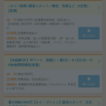
<タイパ抜群>製造スタッフ／梱包・充填など（3交替）
[派遣]
給 与
時給1370円 ※交通費全額支給（規定あり）
【月収例】29.6万円（24日勤務＋残業30h＋深夜37.5
h）
交通費
交通費支給あり
気になる!
勤務地
JR札沼線 あいの里教育大駅 ・JR「あいの
里教育大駅」から車12分 ＊自転車、バイク、マイカー
通勤OK（無料駐車場あり）
【未経験OK】Wワーク・副業に！週3日～＆1日3.5h～O
K給食調理補助[派遣]
給 与
時給1250円
交通費
実費支給／当社規定あり。
気になる!
勤務地
車通勤OK&交通費支給／ラルズマート 手宮店
から車で10分。
最大時給1650円【ルイ・ヴィトン】販売スタッフ 大丸