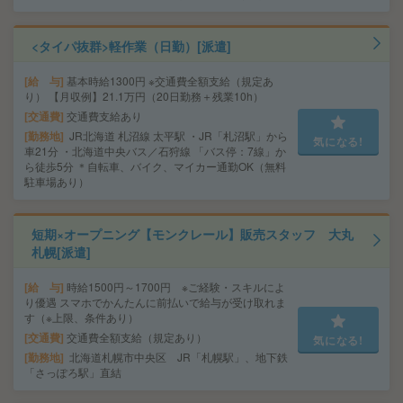
<タイパ抜群>軽作業（日勤）[派遣]
給 与
基本時給1300円 ※交通費全額支給（規定あ
り） 【月収例】21.1万円（20日勤務＋残業10h）
交通費
交通費支給あり
勤務地
JR北海道 札沼線 太平駅 ・JR「札沼駅」から
気になる!
車21分 ・北海道中央バス／石狩線 「バス停：7線」か
ら徒歩5分 ＊自転車、バイク、マイカー通勤OK（無料
駐車場あり）
短期×オープニング【モンクレール】販売スタッフ 大丸
札幌[派遣]
給 与
時給1500円～1700円 ※ご経験・スキルによ
り優遇 スマホでかんたんに前払いで給与が受け取れま
す（※上限、条件あり）
交通費
交通費全額支給（規定あり）
気になる!
勤務地
北海道札幌市中央区 JR「札幌駅」、地下鉄
「さっぽろ駅」直結