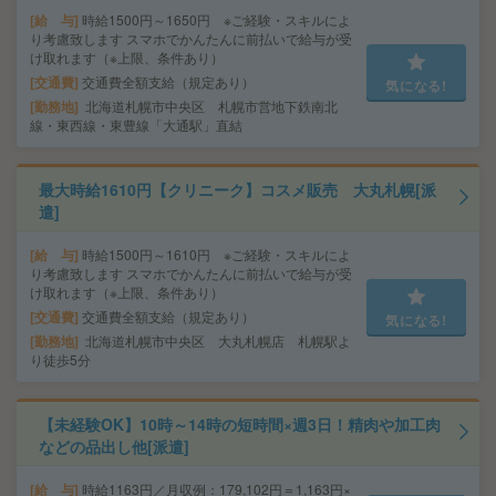
給 与
時給1500円～1650円 ※ご経験・スキルによ
り考慮致します スマホでかんたんに前払いで給与が受
け取れます（※上限、条件あり）
交通費
交通費全額支給（規定あり）
気になる!
勤務地
北海道札幌市中央区 札幌市営地下鉄南北
線・東西線・東豊線「大通駅」直結
最大時給1610円【クリニーク】コスメ販売 大丸札幌[派
遣]
給 与
時給1500円～1610円 ※ご経験・スキルによ
り考慮致します スマホでかんたんに前払いで給与が受
け取れます（※上限、条件あり）
交通費
交通費全額支給（規定あり）
気になる!
勤務地
北海道札幌市中央区 大丸札幌店 札幌駅よ
り徒歩5分
【未経験OK】10時～14時の短時間×週3日！精肉や加工肉
などの品出し他[派遣]
給 与
時給1163円／月収例：179,102円＝1,163円×