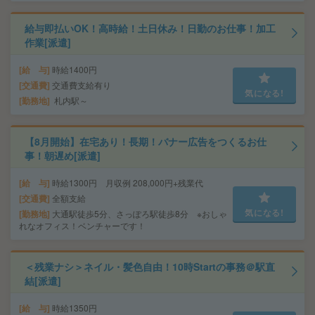
給与即払いOK！高時給！土日休み！日勤のお仕事！加工
作業[派遣]
給 与
時給1400円
交通費
交通費支給有り
気になる!
勤務地
札内駅～
【8月開始】在宅あり！長期！バナー広告をつくるお仕
事！朝遅め[派遣]
給 与
時給1300円 月収例 208,000円+残業代
交通費
全額支給
気になる!
勤務地
大通駅徒歩5分、さっぽろ駅徒歩8分 ※おしゃ
れなオフィス！ベンチャーです！
＜残業ナシ＞ネイル・髪色自由！10時Startの事務＠駅直
結[派遣]
給 与
時給1350円