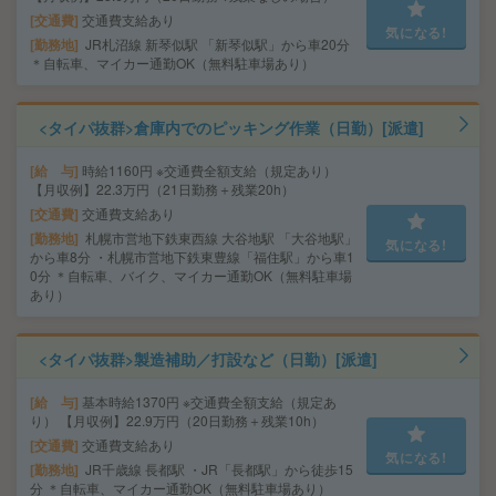
交通費
交通費支給あり
気になる!
勤務地
JR札沼線 新琴似駅 「新琴似駅」から車20分
＊自転車、マイカー通勤OK（無料駐車場あり）
<タイパ抜群>倉庫内でのピッキング作業（日勤）[派遣]
給 与
時給1160円 ※交通費全額支給（規定あり）
【月収例】22.3万円（21日勤務＋残業20h）
交通費
交通費支給あり
勤務地
札幌市営地下鉄東西線 大谷地駅 「大谷地駅」
気になる!
から車8分 ・札幌市営地下鉄東豊線「福住駅」から車1
0分 ＊自転車、バイク、マイカー通勤OK（無料駐車場
あり）
<タイパ抜群>製造補助／打設など（日勤）[派遣]
給 与
基本時給1370円 ※交通費全額支給（規定あ
り） 【月収例】22.9万円（20日勤務＋残業10h）
交通費
交通費支給あり
気になる!
勤務地
JR千歳線 長都駅 ・JR「長都駅」から徒歩15
分 ＊自転車、マイカー通勤OK（無料駐車場あり）