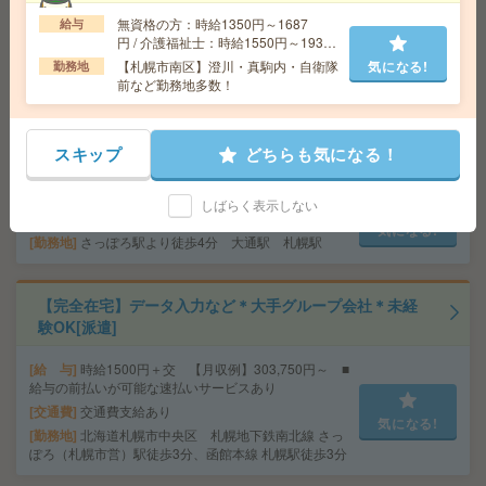
給 与
時給1800円
無資格の方：時給1350円～1687
給与
交通費
交通費込
円 / 介護福祉士：時給1550円～1937
気になる!
勤務地
札幌駅/さっぽろ駅/大通り駅より徒歩5分、西1
円 / 初任者以上：時給1450円～1812
【札幌市南区】澄川・真駒内・自衛隊
気になる!
勤務地
1丁目、すすきの駅より徒歩10分
円
前など勤務地多数！
【50名募集＊未経験OK・50代60代歓迎】電話なし・カタ
ログギフトのデータ入力[派遣]
スキップ
どちらも気になる！
給 与
時給1700円～ ＊日払い・週払いOK
しばらく表示しない
交通費
全額支給
気になる!
勤務地
さっぽろ駅より徒歩4分 大通駅 札幌駅
【完全在宅】データ入力など＊大手グループ会社＊未経
験OK[派遣]
給 与
時給1500円＋交 【月収例】303,750円～ ■
給与の前払いが可能な速払いサービスあり
交通費
交通費支給あり
気になる!
勤務地
北海道札幌市中央区 札幌地下鉄南北線 さっ
ぽろ（札幌市営）駅徒歩3分、函館本線 札幌駅徒歩3分