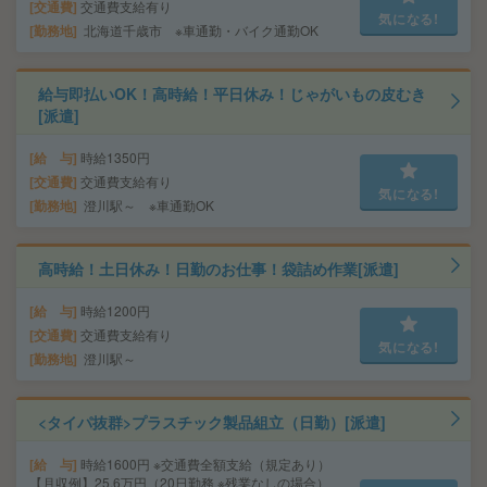
交通費
交通費支給有り
気になる!
勤務地
北海道千歳市 ※車通勤・バイク通勤OK
給与即払いOK！高時給！平日休み！じゃがいもの皮むき
[派遣]
給 与
時給1350円
交通費
交通費支給有り
気になる!
勤務地
澄川駅～ ※車通勤OK
高時給！土日休み！日勤のお仕事！袋詰め作業[派遣]
給 与
時給1200円
交通費
交通費支給有り
気になる!
勤務地
澄川駅～
<タイパ抜群>プラスチック製品組立（日勤）[派遣]
給 与
時給1600円 ※交通費全額支給（規定あり）
【月収例】25.6万円（20日勤務 ※残業なしの場合）