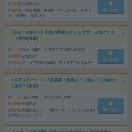
交通費
交通費支給
気になる!
勤務地
北海道 札幌市中央区 「さっぽろ駅」 徒歩 3
分,「大通駅」 徒歩 3分
【時給1400円！】札幌の医療を支える大学！人気のサポ
ート事務[派遣]
給 与
時給1400円 月収例 217,000円+残業代
交通費
全額支給
気になる!
勤務地
西１８丁目駅徒歩3分、西１５丁目駅徒歩3分
＜即日スタート！＞3名募集！髪色ネイル自由！助成金の
ご案内！[派遣]
給 与
時給1400円 月収例 224,000円
交通費
全額支給
気になる!
勤務地
大通駅徒歩3分 ※最寄り駅・チカホから徒歩3
分の駅チカオフィス！