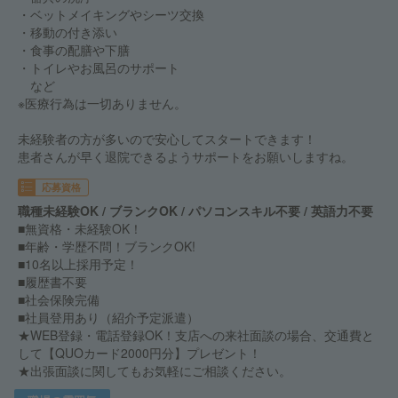
・ベットメイキングやシーツ交換
・移動の付き添い
・食事の配膳や下膳
・トイレやお風呂のサポート
など
※医療行為は一切ありません。
未経験者の方が多いので安心してスタートできます！
患者さんが早く退院できるようサポートをお願いしますね。
応募資格
職種未経験OK / ブランクOK / パソコンスキル不要 / 英語力不要
■無資格・未経験OK！
■年齢・学歴不問！ブランクOK!
■10名以上採用予定！
■履歴書不要
■社会保険完備
■社員登用あり（紹介予定派遣）
★WEB登録・電話登録OK！支店への来社面談の場合、交通費と
して【QUOカード2000円分】プレゼント！
★出張面談に関してもお気軽にご相談ください。