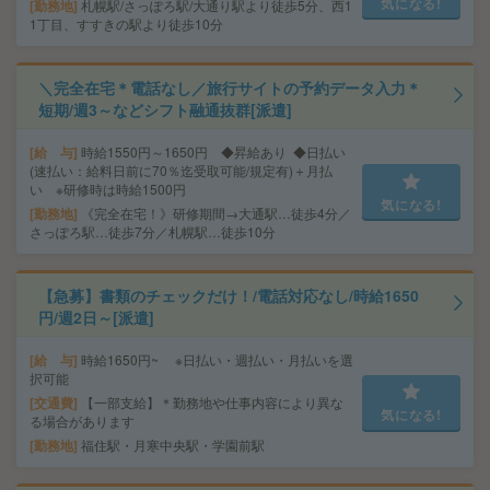
気になる!
勤務地
札幌駅/さっぽろ駅/大通り駅より徒歩5分、西1
1丁目、すすきの駅より徒歩10分
＼完全在宅＊電話なし／旅行サイトの予約データ入力＊
短期/週3～などシフト融通抜群[派遣]
給 与
時給1550円～1650円 ◆昇給あり ◆日払い
(速払い：給料日前に70％迄受取可能/規定有)＋月払
い ※研修時は時給1500円
気になる!
勤務地
《完全在宅！》研修期間→大通駅…徒歩4分／
さっぽろ駅…徒歩7分／札幌駅…徒歩10分
【急募】書類のチェックだけ！/電話対応なし/時給1650
円/週2日～[派遣]
給 与
時給1650円~ ※日払い・週払い・月払いを選
択可能
交通費
【一部支給】＊勤務地や仕事内容により異な
気になる!
る場合があります
勤務地
福住駅・月寒中央駅・学園前駅