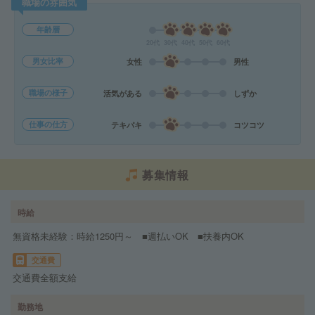
職場の雰囲気
年齢層
20代
30代
40代
50代
60代
男女比率
女性
男性
職場の様子
活気がある
しずか
仕事の仕方
テキパキ
コツコツ
募集情報
時給
無資格未経験：時給1250円～ ■週払いOK ■扶養内OK
交通費
交通費全額支給
勤務地