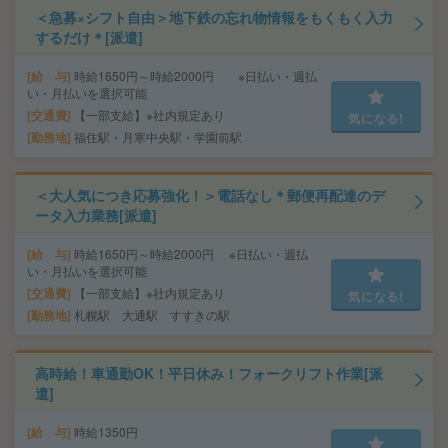
＜急募×シフト自由＞地下鉄の忘れ物情報をもくもく入力
するだけ＊[派遣]
給 与
時給1650円～時給2000円 ※日払い・週払
い・月払いを選択可能
交通費
【一部支給】※社内規定あり
気になる!
勤務地
福住駅・月寒中央駅・学園前駅
＜大人気につき応募強化！＞電話なし＊郵便再配達のデ
ータ入力業務[派遣]
給 与
時給1650円～時給2000円 ※日払い・週払
い・月払いを選択可能
交通費
【一部支給】※社内規定あり
気になる!
勤務地
札幌駅 大通駅 すすきの駅
高時給！車通勤OK！平日休み！フォークリフト作業[派
遣]
給 与
時給1350円