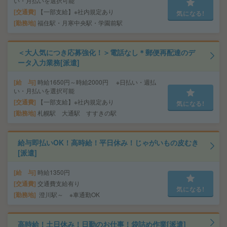
い・月払いを選択可能
交通費
【一部支給】※社内規定あり
気になる!
勤務地
福住駅・月寒中央駅・学園前駅
＜大人気につき応募強化！＞電話なし＊郵便再配達のデ
ータ入力業務[派遣]
給 与
時給1650円～時給2000円 ※日払い・週払
い・月払いを選択可能
交通費
【一部支給】※社内規定あり
気になる!
勤務地
札幌駅 大通駅 すすきの駅
給与即払いOK！高時給！平日休み！じゃがいもの皮むき
[派遣]
給 与
時給1350円
交通費
交通費支給有り
気になる!
勤務地
澄川駅～ ※車通勤OK
高時給！土日休み！日勤のお仕事！袋詰め作業[派遣]