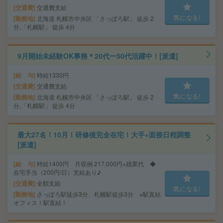
交通費
交通費支給
気になる!
勤務地
北海道 札幌市中央区 「さっぽろ駅」 徒歩 2
分,「札幌駅」 徒歩 4分
9月開始未経験OK事務＊20代ー50代活躍中！[派遣]
給 与
時給1330円
交通費
交通費支給
気になる!
勤務地
北海道 札幌市中央区 「さっぽろ駅」 徒歩 2
分,「札幌駅」 徒歩 4分
最大27名！10月！研修後完全在宅！大手×面接日程調整
[派遣]
給 与
時給1400円 月収例 217,000円+残業代 ◆
在宅手当（200円/日）支給あり♪
交通費
全額支給
気になる!
勤務地
さっぽろ駅徒歩3分、札幌駅徒歩3分 ※駅直結
オフィス！駅直結！