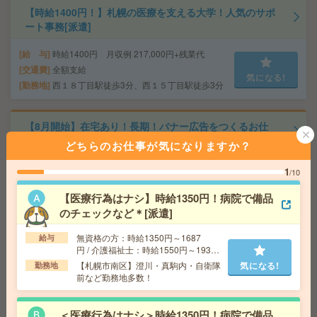
【時給1400円！】札幌の医療を支える大学！人気のサポ
ート事務[派遣]
給 与
時給1400円 月収例 217,000円+残業代
交通費
全額支給
気になる!
勤務地
西１８丁目駅徒歩3分、西１５丁目駅徒歩3分
【8月開始】在宅あり！長期！バナー広告をつくるお仕
事！朝遅め[派遣]
どちらのお仕事が気になりますか？
給 与
時給1300円 月収例 208,000円+残業代
1
/10
交通費
全額支給
【医療行為はナシ】時給1350円！病院で備品
気になる!
勤務地
大通駅徒歩5分、さっぽろ駅徒歩8分 ※おしゃ
れなオフィス！ベンチャーです！
のチェックなど＊[派遣]
無資格の方：時給1350円～1687
給与
円 / 介護福祉士：時給1550円～1937
【50代～60代活躍】経験を活かす落着いた職場*補助金支
円 / 初任者以上：時給1450円～1812
【札幌市南区】澄川・真駒内・自衛隊
気になる!
援＊事務[派遣]
勤務地
円
前など勤務地多数！
給 与
時給1300円＋交
交通費
交通費支給有
＜医療行為はナシ＞時給1350円！病院で備品