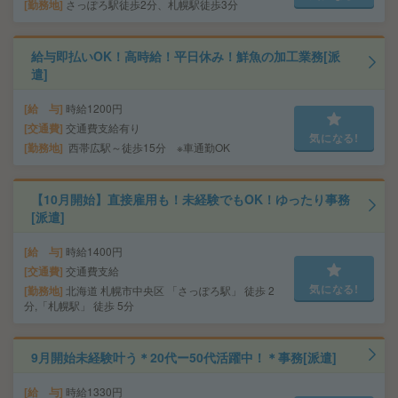
勤務地
さっぽろ駅徒歩2分、札幌駅徒歩3分
給与即払いOK！高時給！平日休み！鮮魚の加工業務[派
遣]
給 与
時給1200円
交通費
交通費支給有り
気になる!
勤務地
西帯広駅～徒歩15分 ※車通勤OK
【10月開始】直接雇用も！未経験でもOK！ゆったり事務
[派遣]
給 与
時給1400円
交通費
交通費支給
気になる!
勤務地
北海道 札幌市中央区 「さっぽろ駅」 徒歩 2
分,「札幌駅」 徒歩 5分
9月開始未経験叶う＊20代ー50代活躍中！＊事務[派遣]
給 与
時給1330円