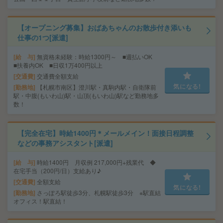
【オープニング募集】おばあちゃんのお散歩付き添いも
仕事の1つ[派遣]
給 与
無資格未経験：時給1300円～ ■週払いOK
■扶養内OK ■日収1万400円以上
交通費
交通費全額支給
気になる!
勤務地
【札幌市南区】澄川駅・真駒内駅・自衛隊前
駅・中腹(もいわ山)駅・山頂(もいわ山)駅など勤務地多
数！
【完全在宅】時給1400円＊メールメイン！面接日程調整
などの事務アシスタント[派遣]
給 与
時給1400円 月収例 217,000円+残業代 ◆
在宅手当（200円/日）支給あり♪
交通費
全額支給
気になる!
勤務地
さっぽろ駅徒歩3分、札幌駅徒歩3分 ※駅直結
オフィス！駅直結！