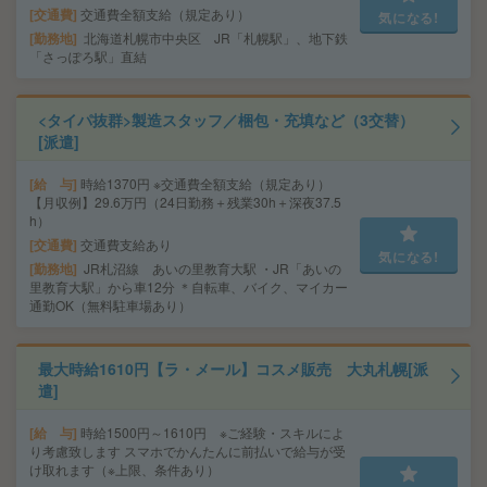
交通費
交通費全額支給（規定あり）
気になる!
勤務地
北海道札幌市中央区 JR「札幌駅」、地下鉄
「さっぽろ駅」直結
<タイパ抜群>製造スタッフ／梱包・充填など（3交替）
[派遣]
給 与
時給1370円 ※交通費全額支給（規定あり）
【月収例】29.6万円（24日勤務＋残業30h＋深夜37.5
h）
交通費
交通費支給あり
気になる!
勤務地
JR札沼線 あいの里教育大駅 ・JR「あいの
里教育大駅」から車12分 ＊自転車、バイク、マイカー
通勤OK（無料駐車場あり）
最大時給1610円【ラ・メール】コスメ販売 大丸札幌[派
遣]
給 与
時給1500円～1610円 ※ご経験・スキルによ
り考慮致します スマホでかんたんに前払いで給与が受
け取れます（※上限、条件あり）