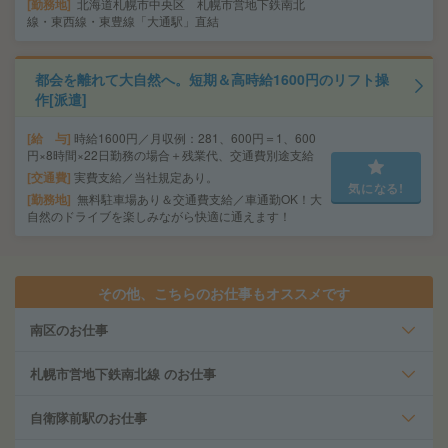
勤務地
北海道札幌市中央区 札幌市営地下鉄南北
線・東西線・東豊線「大通駅」直結
都会を離れて大自然へ。短期＆高時給1600円のリフト操
作[派遣]
給 与
時給1600円／月収例：281、600円＝1、600
円×8時間×22日勤務の場合＋残業代、交通費別途支給
交通費
実費支給／当社規定あり。
気になる!
勤務地
無料駐車場あり＆交通費支給／車通勤OK！大
自然のドライブを楽しみながら快適に通えます！
その他、こちらのお仕事もオススメです
南区のお仕事
札幌市営地下鉄南北線 のお仕事
自衛隊前駅のお仕事