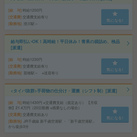
給 与
時給1200円
交通費
交通費支給有り
気になる!
勤務地
澄川駅～
給与即払いOK！高時給！平日休み！青果の袋詰め、検品
[派遣]
給 与
時給1230円
交通費
交通費支給有り
気になる!
勤務地
苗穂駅～ ※送迎有り
<タイパ抜群>手荷物の仕分け・運搬（シフト制）[派遣]
給 与
時給1430円 ※交通費支給（規定あり） 【月収
例】21.4万円（20日勤務 ※残業なしの場合）
交通費
交通費支給あり
気になる!
勤務地
JR千歳線 新千歳空港駅 ・「新千歳空港駅」
から徒歩3分