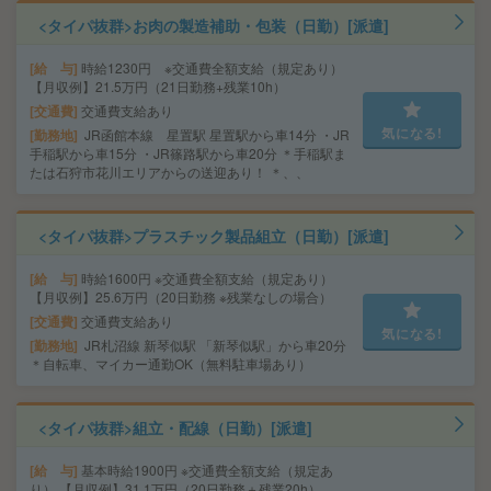
<タイパ抜群>お肉の製造補助・包装（日勤）[派遣]
給 与
時給1230円 ※交通費全額支給（規定あり）
【月収例】21.5万円（21日勤務+残業10h）
交通費
交通費支給あり
気になる!
勤務地
JR函館本線 星置駅 星置駅から車14分 ・JR
手稲駅から車15分 ・JR篠路駅から車20分 ＊手稲駅ま
たは石狩市花川エリアからの送迎あり！ ＊、、
<タイパ抜群>プラスチック製品組立（日勤）[派遣]
給 与
時給1600円 ※交通費全額支給（規定あり）
【月収例】25.6万円（20日勤務 ※残業なしの場合）
交通費
交通費支給あり
気になる!
勤務地
JR札沼線 新琴似駅 「新琴似駅」から車20分
＊自転車、マイカー通勤OK（無料駐車場あり）
<タイパ抜群>組立・配線（日勤）[派遣]
給 与
基本時給1900円 ※交通費全額支給（規定あ
り） 【月収例】31.1万円（20日勤務＋残業20h）