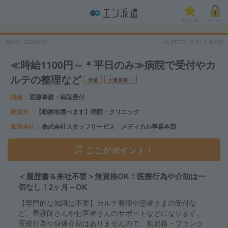
気になる!
ログイン
掲載日
2026/07/21
No.STFSVH医IS1_北海道28
≪時給1100円～＊平日のみ≫病院で受付やカ
ルテの整理など
派遣
大量募集！
職種
医療事務・病院受付
派遣先
【勤務地選べます】病院・クリニック
派遣会社
株式会社スタッフサービス メディカル事業本部
ここがポイント！
＜履歴書＆来社不要＞無資格OK！医療行為や介助は一
切なし！2ヶ月～OK
【専門的な知識は不要】カルテ整理や患者さまの受付な
ど、看護師さんやお医者さんのサポートなどになります。
医療行為や身体介助はありませんので、無資格・ブランク