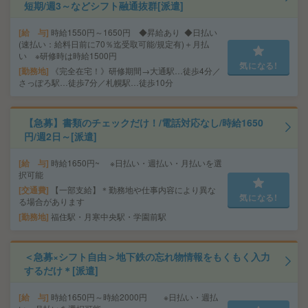
短期/週3～などシフト融通抜群[派遣]
給 与
時給1550円～1650円 ◆昇給あり ◆日払い
(速払い：給料日前に70％迄受取可能/規定有)＋月払
い ※研修時は時給1500円
気になる!
勤務地
《完全在宅！》研修期間→大通駅…徒歩4分／
さっぽろ駅…徒歩7分／札幌駅…徒歩10分
【急募】書類のチェックだけ！/電話対応なし/時給1650
円/週2日～[派遣]
給 与
時給1650円~ ※日払い・週払い・月払いを選
択可能
交通費
【一部支給】＊勤務地や仕事内容により異な
気になる!
る場合があります
勤務地
福住駅・月寒中央駅・学園前駅
＜急募×シフト自由＞地下鉄の忘れ物情報をもくもく入力
するだけ＊[派遣]
給 与
時給1650円～時給2000円 ※日払い・週払