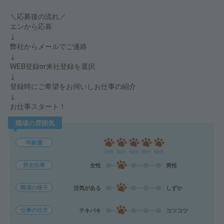
＼応募後の流れ／
エンから応募
↓
弊社からメールでご連絡
↓
WEB登録or来社登録を選択
↓
登録時にご希望をお伺いしお仕事の紹介
↓
お仕事スタート！
職場の雰囲気
年齢層
20代
30代
40代
50代
60代
男女比率
女性
男性
職場の様子
活気がある
しずか
仕事の仕方
テキパキ
コツコツ