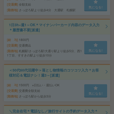
交通費
全額支給
気になる!
勤務地
さっぽろ駅より徒歩4分 大通駅 札幌駅
1日3h×週1～OK＊マイナンバーカード内容のデータ入力
＊履歴書不要[派遣]
給 与
1800円
交通費
交通費込
気になる!
勤務地
札幌駅/さっぽろ駅/大通り駅より徒歩5分、西1
1丁目、すすきの駅より徒歩10分
＜50代60代活躍中＞落とし物情報のコツコツ入力＊お客
様対応＆電話ナシ！週3～[派遣]
給 与
1500円 ※日払い・週払いOK
交通費
交通費全額支給
気になる!
勤務地
さっぽろ駅から徒歩3分
＼完全在宅＊電話なし／旅行サイトの予約データ入力＊