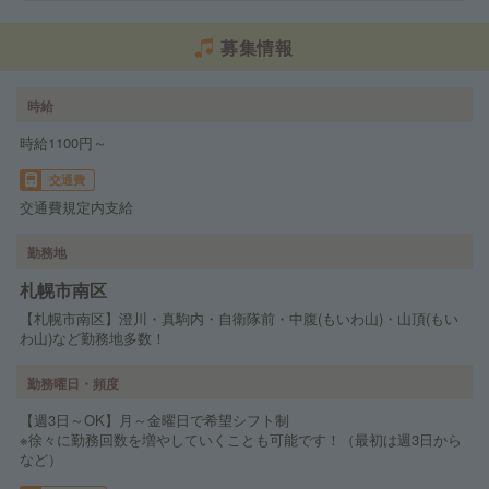
募集情報
時給
時給1100円～
交通費
交通費規定内支給
勤務地
札幌市南区
【札幌市南区】澄川・真駒内・自衛隊前・中腹(もいわ山)・山頂(もい
わ山)など勤務地多数！
勤務曜日・頻度
【週3日～OK】月～金曜日で希望シフト制
※徐々に勤務回数を増やしていくことも可能です！（最初は週3日から
など）