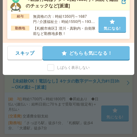
気になる!
勤務地
札幌市営南北線 さっぽろ駅 徒歩10分/札幌市
のチェックなど[派遣]
営東西線 西11丁目駅 徒歩11分
無資格の方：時給1350円～1687
給与
円 / 介護福祉士：時給1550円～1937
＼週1～＆時短もOK／図書館、新規書籍の情報を入力す
円 / 初任者以上：時給1450円～1812
【札幌市南区】澄川・真駒内・自衛隊
気になる!
勤務地
円
るだけ！WワークOK[派遣]
前など勤務地多数！
給 与
時給1800円
交通費
交通費込
スキップ
どちらも気になる！
気になる!
勤務地
札幌駅/さっぽろ駅/大通り駅より徒歩5分、西1
1丁目、すすきの駅より徒歩10分
しばらく表示しない
【未経験OK！電話なし】4ケタの数字データ入力#1日3h
～OK#週2～[派遣]
給 与
時給1700円～時給1800円 ◆昇給あり ◆日
払い(速払い：給料日前に70％まで受取可能/規定有)＋
月払い
交通費
交通費全額支給
気になる!
勤務地
「さっぽろ駅」徒歩1分、「札幌駅」徒歩4
分、「大通駅」徒歩7分