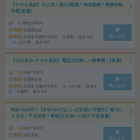
【チカホ直結】大人気！週4日勤務＊時短勤務＊事務的軽
作業[派遣]
給 与
時給1300円
交通費
交通費支給
気になる!
勤務地
北海道 札幌市中央区 「大通駅」 徒歩 4分,
「さっぽろ駅」 徒歩 5分
【土日休み×チカホ直結】電話ほぼ無し一般事務！[派遣]
給 与
時給1300円
交通費
交通費支給
気になる!
勤務地
北海道 札幌市中央区 「さっぽろ駅」 徒歩 2
分,「札幌駅」 徒歩 6分
時給1500円＊【年収400万以上×正社員の可能性】賞与4
ヶ月分！手当充実＊事務[正社員への紹介予定派遣]
給 与
時給1500円
交通費
全額支給
気になる!