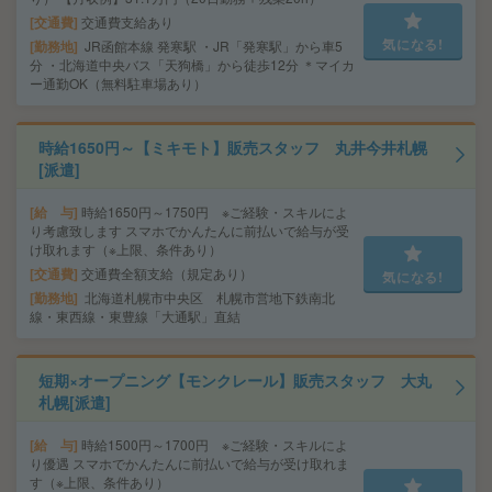
交通費
交通費支給あり
気になる!
勤務地
JR函館本線 発寒駅 ・JR「発寒駅」から車5
分 ・北海道中央バス「天狗橋」から徒歩12分 ＊マイカ
ー通勤OK（無料駐車場あり）
時給1650円～【ミキモト】販売スタッフ 丸井今井札幌
[派遣]
給 与
時給1650円～1750円 ※ご経験・スキルによ
り考慮致します スマホでかんたんに前払いで給与が受
け取れます（※上限、条件あり）
交通費
交通費全額支給（規定あり）
気になる!
勤務地
北海道札幌市中央区 札幌市営地下鉄南北
線・東西線・東豊線「大通駅」直結
短期×オープニング【モンクレール】販売スタッフ 大丸
札幌[派遣]
給 与
時給1500円～1700円 ※ご経験・スキルによ
り優遇 スマホでかんたんに前払いで給与が受け取れま
す（※上限、条件あり）