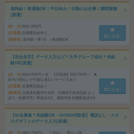
高時給！車通勤OK！平日休み！日勤のお仕事！調理業務
[派遣]
給 与
時給1250円
交通費
交通費支給有り
気になる!
勤務地
新得駅～車7分 ※車通勤OK
【完全在宅】データ入力など＊大手グループ会社＊未経
験OK[派遣]
給 与
時給1500円＋交 【月収例】303,750円～ ■
給与の前払いが可能な速払いサービスあり
交通費
交通費支給あり
気になる!
勤務地
北海道札幌市中央区 札幌地下鉄南北線 さっ
ぽろ（札幌市営）駅徒歩3分、函館本線 札幌駅徒歩3分
【50名募集＊未経験OK・50代60代歓迎】電話なし・カタ
ログギフトのデータ入力[派遣]
給 与
時給1700円～ ＊日払い・週払いOK