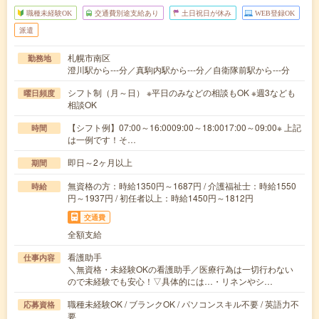
職種未経験OK
交通費別途支給あり
土日祝日が休み
WEB登録OK
派遣
札幌市南区
勤務地
澄川駅から---分／真駒内駅から---分／自衛隊前駅から---分
シフト制（月～日） ※平日のみなどの相談もOK ※週3なども
曜日頻度
相談OK
【シフト例】07:00～16:0009:00～18:0017:00～09:00※ 上記
時間
は一例です！そ…
即日～2ヶ月以上
期間
無資格の方：時給1350円～1687円 / 介護福祉士：時給1550
時給
円～1937円 / 初任者以上：時給1450円～1812円
交通費
全額支給
看護助手
仕事内容
＼無資格・未経験OKの看護助手／医療行為は一切行わない
ので未経験でも安心！▽具体的には…・リネンやシ…
職種未経験OK / ブランクOK / パソコンスキル不要 / 英語力不
応募資格
要