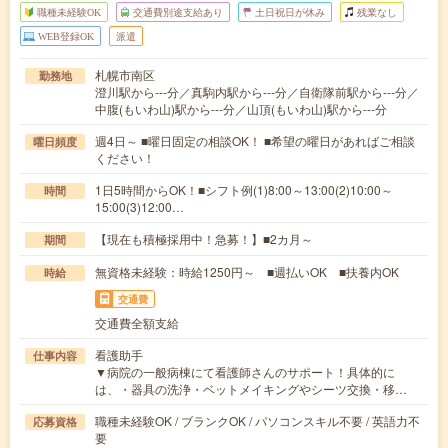
職種未経験OK
交通費別途支給あり
土日祝日が休み
残業なし
WEB登録OK
派遣
札幌市南区
勤務地
澄川駅から---分／真駒内駅から---分／自衛隊前駅から---分／
中腹(もいわ山)駅から---分／山頂(もいわ山)駅から---分
週4日～ ■曜日固定の相談OK！ ■希望の曜日があればご相談
曜日頻度
ください！
1日5時間からOK！■シフト例(1)8:00～13:00(2)10:00～
時間
15:00(3)12:00…
【現在も積極採用中！急募！】■2カ月～
期間
無資格未経験：時給1250円～ ■週払いOK ■扶養内OK
時給
交通費
交通費全額支給
看護助手
仕事内容
▼病院の一般病棟にて看護師さんのサポート！具体的に
は、・器具の洗浄・ベットメイキングやシーツ交換・移…
職種未経験OK / ブランクOK / パソコンスキル不要 / 英語力不
応募資格
要