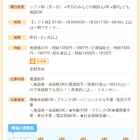
シフト制（月～日） ※平日のみなどの相談もOK ※週3なども
曜日頻度
相談OK
【シフト例】07:00～16:0009:00～18:0017:00～09:00※ 上記
時間
は一例です！そ…
即日～2ヶ月以上
期間
無資格の方：時給1350円～1687円 / 介護福祉士：時給1550
時給
円～1937円 / 初任者以上：時給1450円～1812円
交通費
全額支給
看護助手
仕事内容
＼無資格・未経験OKの看護助手／医療行為は一切行わない
ので未経験でも安心！▽具体的には…・リネンやシ…
職種未経験OK / ブランクOK / パソコンスキル不要 / 英語力不
応募資格
要
＼無資格＊未経験OK／★年齢不問・ブランクOK★履歴書不
要・来社不要（電話登録OK）★社会保険完備＼…
職場の雰囲気