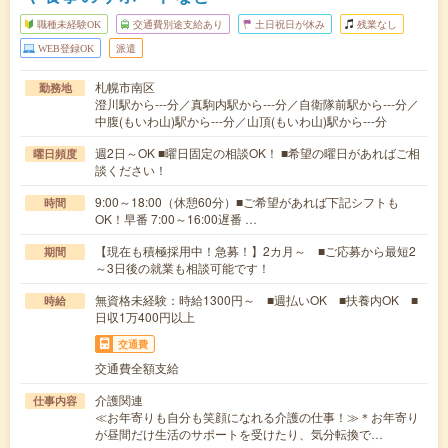
職種未経験OK
交通費別途支給あり
土日祝日が休み
残業なし
WEB登録OK
派遣
札幌市南区
勤務地
澄川駅から---分／真駒内駅から---分／自衛隊前駅から---分／
中腹(もいわ山)駅から---分／山頂(もいわ山)駅から---分
週2日～OK ■曜日固定の相談OK！ ■希望の曜日があればご相
曜日頻度
談ください！
9:00～18:00（休憩60分）■ご希望があれば下記シフトも
時間
OK！早番 7:00～16:00遅番 …
【現在も積極採用中！急募！】2カ月～ ■ご応募から最短2
期間
～3日後の就業も相談可能です！
無資格未経験：時給1300円～ ■週払いOK ■扶養内OK ■
時給
日収1万400円以上
交通費
交通費全額支給
介護関連
仕事内容
≪お年寄りも自分も笑顔になれる介護の仕事！≫＊お年寄り
が昼間だけ生活のサポートを受けたり、気分転換で…