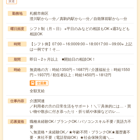
派遣
札幌市南区
勤務地
澄川駅から---分／真駒内駅から---分／自衛隊前駅から---分
シフト制（月～日） ※平日のみなどの相談もOK ※週3なども
曜日頻度
相談OK
【シフト例】07:00～16:0009:00～18:0017:00～09:00※ 上記
時間
は一例です！そ…
即日～2ヶ月以上 ■開始日の相談OK！
期間
無資格の方：時給1350円～1687円 / 介護福祉士：時給1550
時給
円～1937円 / 初任者以上：時給1450円～1812円
交通費
全額支給
介護関連
仕事内容
／利用者の方の日常生活をサポート！＼▽具体的には…・買
い物や散歩に付き添ったり・折り紙や体操などのレ…
職種未経験OK / ブランクOK / パソコンスキル不要 / 英語力不
応募資格
要
＼無資格＊未経験OK／★年齢不問・ブランクOK★履歴書不
要・来社不要（電話登録OK）★社会保険完備＼…