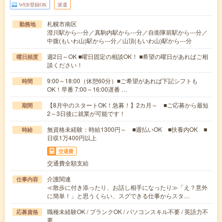
WEB登録OK
派遣
札幌市南区
勤務地
澄川駅から---分／真駒内駅から---分／自衛隊前駅から---分／
中腹(もいわ山)駅から---分／山頂(もいわ山)駅から---分
週2日～OK ■曜日固定の相談OK！ ■希望の曜日があればご相
曜日頻度
談ください！
9:00～18:00（休憩60分）■ご希望があれば下記シフトも
時間
OK！早番 7:00～16:00遅番 …
【8月中のスタートOK！急募！】2カ月～ ■ご応募から最短
期間
2～3日後に就業が可能です！
無資格未経験：時給1300円～ ■週払いOK ■扶養内OK ■
時給
日収1万400円以上
交通費
交通費全額支給
介護関連
仕事内容
≪散歩に付き添ったり、お話し相手になったり≫「え？意外
に簡単！」と思うくらい、スグできる仕事からスタ…
職種未経験OK / ブランクOK / パソコンスキル不要 / 英語力不
応募資格
要