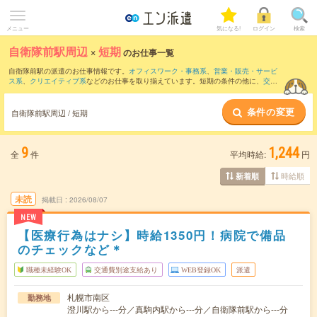
メニュー
気になる!
ログイン
検索
自衛隊前駅周辺
×
短期
のお仕事一覧
自衛隊前駅の派遣のお仕事情報です。
オフィスワーク・事務系
、
営業・販売・サービ
ス系
、
クリエイティブ系
などのお仕事を取り揃えています。短期の条件の他に、
交通
費別途支給あり
、
職種未経験OK
、
友だちと一緒の応募OK
などでもお探し頂けます。
条件の変更
自衛隊前駅周辺 / 短期
9
1,244
全
件
平均時給:
円
時給順
新着順
未読
掲載日
2026/08/07
NEW
【医療行為はナシ】時給1350円！病院で備品
のチェックなど＊
職種未経験OK
交通費別途支給あり
WEB登録OK
派遣
札幌市南区
勤務地
澄川駅から---分／真駒内駅から---分／自衛隊前駅から---分