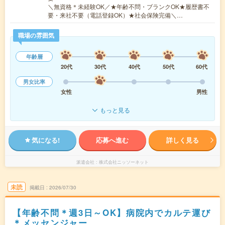
＼無資格＊未経験OK／★年齢不問・ブランクOK★履歴書不
要・来社不要（電話登録OK）★社会保険完備＼…
職場の雰囲気
年齢層
20代
30代
40代
50代
60代
男女比率
女性
男性
もっと見る
気になる!
応募へ進む
詳しく見る
派遣会社
株式会社ニッソーネット
未読
掲載日
2026/07/30
【年齢不問＊週3日～OK】病院内でカルテ運び
＊メッセンジャー