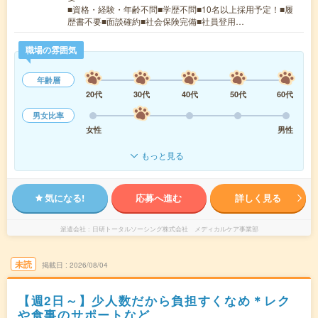
■資格・経験・年齢不問■学歴不問■10名以上採用予定！■履
歴書不要■面談確約■社会保険完備■社員登用…
職場の雰囲気
年齢層
20代
30代
40代
50代
60代
男女比率
女性
男性
もっと見る
気になる!
応募へ進む
詳しく見る
派遣会社
日研トータルソーシング株式会社 メディカルケア事業部
未読
掲載日
2026/08/04
【週2日～】少人数だから負担すくなめ＊レク
や食事のサポートなど