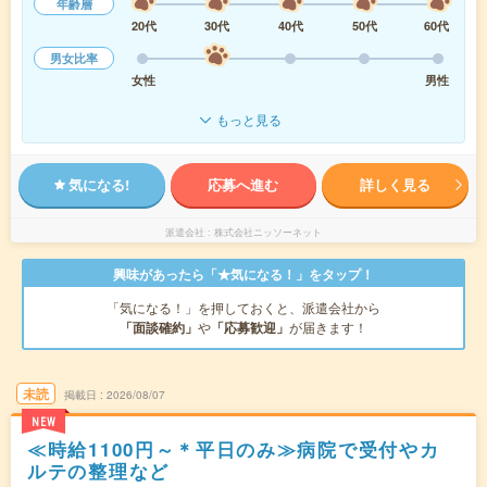
年齢層
20代
30代
40代
50代
60代
男女比率
女性
男性
もっと見る
気になる!
応募へ進む
詳しく見る
派遣会社
株式会社ニッソーネット
興味があったら「★気になる！」をタップ！
「気になる！」を押しておくと、派遣会社から
「面談確約」
や
「応募歓迎」
が届きます！
未読
掲載日
2026/08/07
NEW
≪時給1100円～＊平日のみ≫病院で受付やカ
ルテの整理など