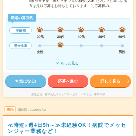
※履歴書不要・来社不要で電話相談もOK！少しでも気になる
方は是非応募をお待ちしております！＼応募後の…
職場の雰囲気
年齢層
20代
30代
40代
50代
60代
男女比率
女性
男性
もっと見る
気になる!
応募へ進む
詳しく見る
派遣会社
株式会社スタッフサービス メディカル事業本部
未読
掲載日
2026/08/02
≪時短×週4日5h～≫未経験OK！病院でメッセ
ンジャー業務など！