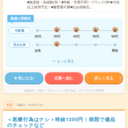
■無資格・未経験OK！■年齢・学歴不問！ブランクOK!■10名
以上採用予定！■履歴書不要■社会保険完…
職場の雰囲気
年齢層
20代
30代
40代
50代
60代
男女比率
女性
男性
もっと見る
気になる!
応募へ進む
詳しく見る
派遣会社
日研トータルソーシング株式会社 メディカルケア事業部
未読
掲載日
2026/07/31
＜医療行為はナシ＞時給1350円！病院で備品
のチェックなど