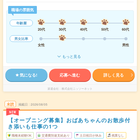
職場の雰囲気
年齢層
20代
30代
40代
50代
60代
男女比率
女性
男性
もっと見る
気になる!
応募へ進む
詳しく見る
派遣会社
株式会社ニッソーネット
未読
掲載日
2026/08/05
NEW
【オープニング募集】おばあちゃんのお散歩付
き添いも仕事の1つ
職種未経験OK
交通費別途支給あり
土日祝日が休み
残業なし