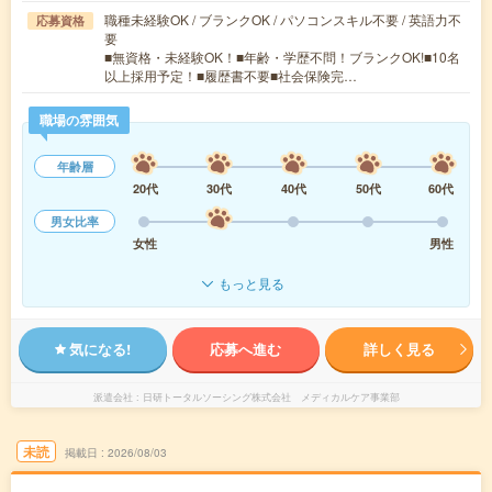
職種未経験OK / ブランクOK / パソコンスキル不要 / 英語力不
応募資格
要
■無資格・未経験OK！■年齢・学歴不問！ブランクOK!■10名
以上採用予定！■履歴書不要■社会保険完…
職場の雰囲気
年齢層
20代
30代
40代
50代
60代
男女比率
女性
男性
もっと見る
気になる!
応募へ進む
詳しく見る
派遣会社
日研トータルソーシング株式会社 メディカルケア事業部
未読
掲載日
2026/08/03