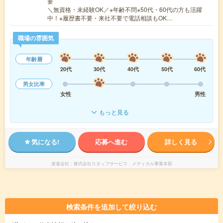
要
＼無資格・未経験OK／※年齢不問※50代・60代の方も活躍
中！※履歴書不要・来社不要で電話相談もOK…
職場の雰囲気
年齢層
20代
30代
40代
50代
60代
男女比率
女性
男性
もっと見る
気になる!
応募へ進む
詳しく見る
派遣会社
株式会社スタッフサービス メディカル事業本部
検索条件を追加して絞り込む