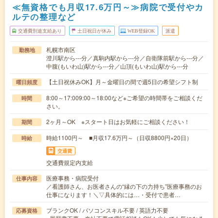
≪無資格でも月収17.6万円～≫病院で受付やカ
ルテの整理など
交通費別途支給あり
土日祝日が休み
WEB登録OK
派遣
札幌市南区
勤務地
澄川駅から---分／真駒内駅から---分／自衛隊前駅から---分／
中腹(もいわ山)駅から---分／山頂(もいわ山)駅から---分
【土日祝休みOK】月～金曜日の間で週5日の希望シフト制
曜日頻度
8:00～17:009:00～18:00など※ご希望の時間帯をご相談くだ
時間
さい。
2ヶ月～OK ※スタート日はお気軽にご相談ください！
期間
時給1100円～ ■月収17.6万円～（日収8800円×20日）
時給
交通費
交通費規定内支給
医療事務・病院受付
仕事内容
／看護師さん、お医者さんの“縁の下の力持ち”医療事務のお
仕事になります！＼▽具体的には…・受付で患者…
ブランクOK / パソコンスキル不要 / 英語力不要
応募資格