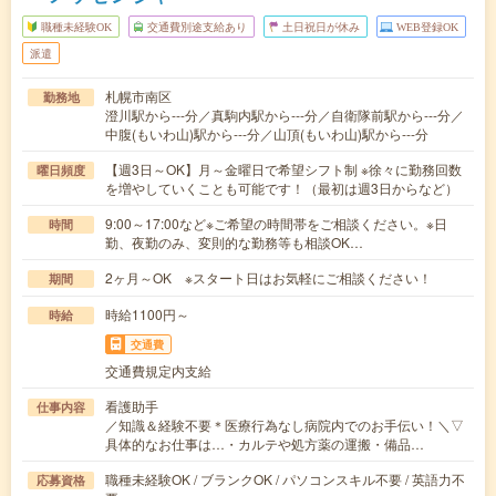
職種未経験OK
交通費別途支給あり
土日祝日が休み
WEB登録OK
派遣
札幌市南区
勤務地
澄川駅から---分／真駒内駅から---分／自衛隊前駅から---分／
中腹(もいわ山)駅から---分／山頂(もいわ山)駅から---分
【週3日～OK】月～金曜日で希望シフト制 ※徐々に勤務回数
曜日頻度
を増やしていくことも可能です！（最初は週3日からなど）
9:00～17:00など※ご希望の時間帯をご相談ください。※日
時間
勤、夜勤のみ、変則的な勤務等も相談OK…
2ヶ月～OK ※スタート日はお気軽にご相談ください！
期間
時給1100円～
時給
交通費
交通費規定内支給
看護助手
仕事内容
／知識＆経験不要＊医療行為なし病院内でのお手伝い！＼▽
具体的なお仕事は…・カルテや処方薬の運搬・備品…
職種未経験OK / ブランクOK / パソコンスキル不要 / 英語力不
応募資格