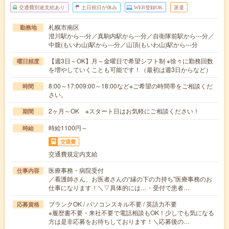
交通費別途支給あり
土日祝日が休み
WEB登録OK
派遣
札幌市南区
勤務地
澄川駅から---分／真駒内駅から---分／自衛隊前駅から---分／
中腹(もいわ山)駅から---分／山頂(もいわ山)駅から---分
【週3日～OK】月～金曜日で希望シフト制 ※徐々に勤務回数
曜日頻度
を増やしていくことも可能です！（最初は週3日からなど）
8:00～17:009:00～18:00など※ご希望の時間帯をご相談くだ
時間
さい。
2ヶ月～OK ※スタート日はお気軽にご相談ください！
期間
時給1100円～
時給
交通費
交通費規定内支給
医療事務・病院受付
仕事内容
／看護師さん、お医者さんの“縁の下の力持ち”医療事務のお
仕事になります！＼▽具体的には…・受付で患者…
ブランクOK / パソコンスキル不要 / 英語力不要
応募資格
※履歴書不要・来社不要で電話相談もOK！少しでも気になる
方は是非応募をお待ちしております！＼応募後の…