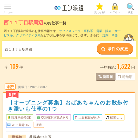
メニュー
気になる!
ログイン
検索
西１１丁目駅周辺
のお仕事一覧
西１１丁目駅の派遣のお仕事情報です。
オフィスワーク・事務系
、
営業・販売・サー
ビス系
、
クリエイティブ系
などのお仕事を取り揃えています。さらに、
短期
・
単発
な
どの期間や、
職種未経験OK
などのこだわり条件で絞り込んでいただけます。
条件の変更
また、
さっぽろ駅
・
札幌駅
・
大通駅
・
バスセンター前駅
・
すすきの駅
など近隣駅のお
西１１丁目駅周辺
仕事もご確認いただけます。
109
1,522
全
件
平均時給:
円
時給順
新着順
未読
掲載日
2026/08/07
NEW
【オープニング募集】おばあちゃんのお散歩付
き添いも仕事の1つ
職種未経験OK
交通費別途支給あり
土日祝日が休み
残業なし
WEB登録OK
派遣
札幌市中央区
勤務地