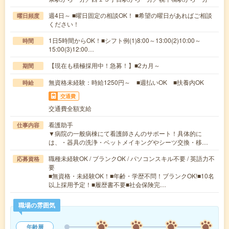
週4日～ ■曜日固定の相談OK！ ■希望の曜日があればご相談
曜日頻度
ください！
1日5時間からOK！■シフト例(1)8:00～13:00(2)10:00～
時間
15:00(3)12:00…
【現在も積極採用中！急募！】■2カ月～
期間
無資格未経験：時給1250円～ ■週払いOK ■扶養内OK
時給
交通費
交通費全額支給
看護助手
仕事内容
▼病院の一般病棟にて看護師さんのサポート！具体的に
は、・器具の洗浄・ベットメイキングやシーツ交換・移…
職種未経験OK / ブランクOK / パソコンスキル不要 / 英語力不
応募資格
要
■無資格・未経験OK！■年齢・学歴不問！ブランクOK!■10名
以上採用予定！■履歴書不要■社会保険完…
職場の雰囲気
年齢層