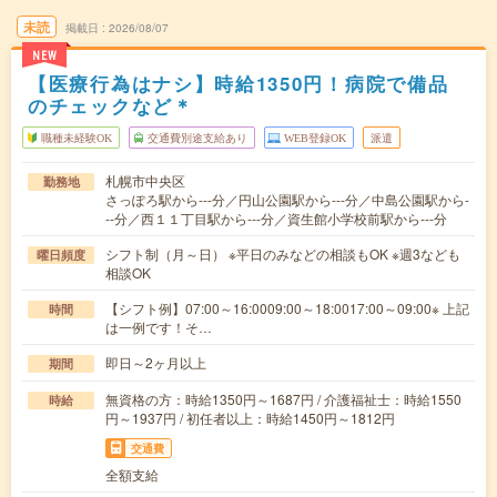
未読
掲載日
2026/08/07
NEW
【医療行為はナシ】時給1350円！病院で備品
のチェックなど＊
職種未経験OK
交通費別途支給あり
WEB登録OK
派遣
札幌市中央区
勤務地
さっぽろ駅から---分／円山公園駅から---分／中島公園駅から-
--分／西１１丁目駅から---分／資生館小学校前駅から---分
シフト制（月～日） ※平日のみなどの相談もOK ※週3なども
曜日頻度
相談OK
【シフト例】07:00～16:0009:00～18:0017:00～09:00※ 上記
時間
は一例です！そ…
即日～2ヶ月以上
期間
無資格の方：時給1350円～1687円 / 介護福祉士：時給1550
時給
円～1937円 / 初任者以上：時給1450円～1812円
交通費
全額支給