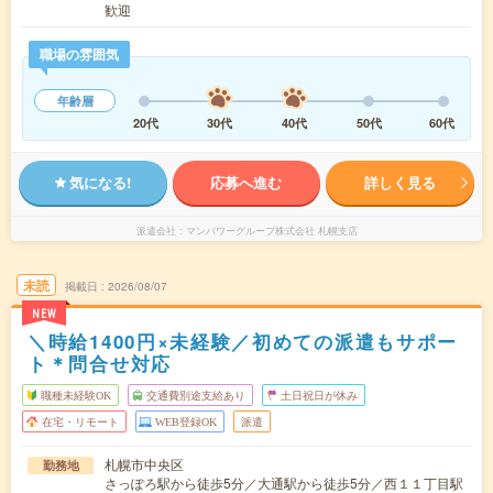
歓迎
職場の雰囲気
年齢層
20代
30代
40代
50代
60代
気になる!
応募へ進む
詳しく見る
派遣会社
マンパワーグループ株式会社 札幌支店
未読
掲載日
2026/08/07
NEW
＼時給1400円×未経験／初めての派遣もサポー
ト＊問合せ対応
職種未経験OK
交通費別途支給あり
土日祝日が休み
在宅・リモート
WEB登録OK
派遣
札幌市中央区
勤務地
さっぽろ駅から徒歩5分／大通駅から徒歩5分／西１１丁目駅