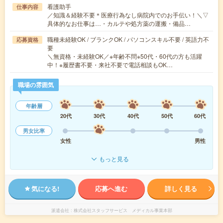
看護助手
仕事内容
／知識＆経験不要＊医療行為なし病院内でのお手伝い！＼▽
具体的なお仕事は…・カルテや処方薬の運搬・備品…
職種未経験OK / ブランクOK / パソコンスキル不要 / 英語力不
応募資格
要
＼無資格・未経験OK／※年齢不問※50代・60代の方も活躍
中！※履歴書不要・来社不要で電話相談もOK…
職場の雰囲気
年齢層
20代
30代
40代
50代
60代
男女比率
女性
男性
もっと見る
気になる!
応募へ進む
詳しく見る
派遣会社
株式会社スタッフサービス メディカル事業本部