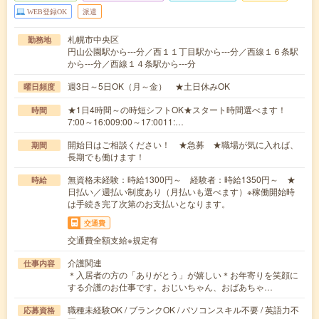
WEB登録OK
派遣
札幌市中央区
勤務地
円山公園駅から---分／西１１丁目駅から---分／西線１６条駅
から---分／西線１４条駅から---分
週3日～5日OK（月～金） ★土日休みOK
曜日頻度
★1日4時間～の時短シフトOK★スタート時間選べます！
時間
7:00～16:009:00～17:0011:…
開始日はご相談ください！ ★急募 ★職場が気に入れば、
期間
長期でも働けます！
無資格未経験：時給1300円～ 経験者：時給1350円～ ★
時給
日払い／週払い制度あり（月払いも選べます）※稼働開始時
は手続き完了次第のお支払いとなります。
交通費
交通費全額支給※規定有
介護関連
仕事内容
＊入居者の方の「ありがとう」が嬉しい＊お年寄りを笑顔に
する介護のお仕事です。おじいちゃん、おばあちゃ…
職種未経験OK / ブランクOK / パソコンスキル不要 / 英語力不
応募資格