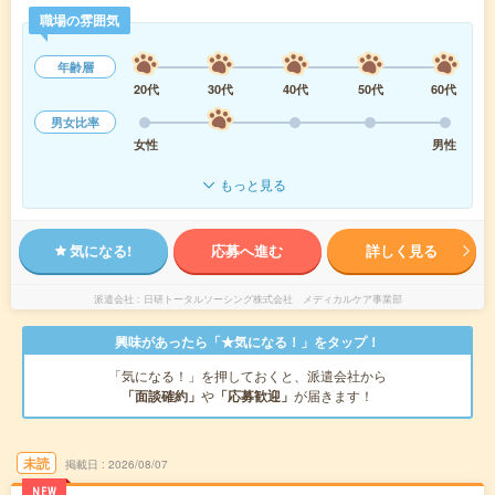
職場の雰囲気
年齢層
20代
30代
40代
50代
60代
男女比率
女性
男性
もっと見る
気になる!
応募へ進む
詳しく見る
派遣会社
日研トータルソーシング株式会社 メディカルケア事業部
興味があったら「★気になる！」をタップ！
「気になる！」を押しておくと、派遣会社から
「面談確約」
や
「応募歓迎」
が届きます！
未読
掲載日
2026/08/07
NEW