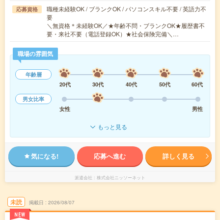
職種未経験OK / ブランクOK / パソコンスキル不要 / 英語力不
応募資格
要
＼無資格＊未経験OK／★年齢不問・ブランクOK★履歴書不
要・来社不要（電話登録OK）★社会保険完備＼…
職場の雰囲気
年齢層
20代
30代
40代
50代
60代
男女比率
女性
男性
もっと見る
気になる!
応募へ進む
詳しく見る
派遣会社
株式会社ニッソーネット
未読
掲載日
2026/08/07
NEW