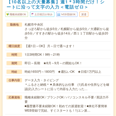
【10名以上の大量募集】週1＊3時間だけ！シ
ートに沿って文字の入力＜電話ゼロ＞
職種未経験OK
土日祝日が休み
WEB登録OK
派遣
札幌市中央区
勤務地
さっぽろ駅から徒歩5分／札幌駅から徒歩5分／大通駅から徒
歩5分／すすきの駅から徒歩14分／西１１丁目駅から徒歩20
分
【週1日～OK】 月～日で選べます！
曜日頻度
1日3時間OK！9時～21時
時間
即日～長期 ★8月～9月～の開始もOK！
期間
時給1650円～1800円 ★週払いOK ★日収1万円以上
時給
データ入力・タイピング
仕事内容
＊ふるさと納税＊▼具体的なお仕事 (1)氏名や住所などを確
認(2)入力シートに沿って内容を入力たった…
職種未経験OK / ブランクOK / パソコンスキル不要 / 英語力不
応募資格
要
■履歴書不要未経験OK！初めての派遣歓迎！■来社不要簡単
WEB登録で完結、すぐスタートも！1)エン派…