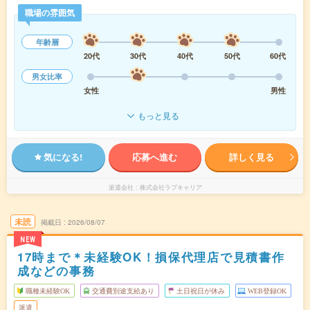
職場の雰囲気
年齢層
20代
30代
40代
50代
60代
男女比率
女性
男性
もっと見る
気になる!
応募へ進む
詳しく見る
派遣会社
株式会社ラブキャリア
未読
掲載日
2026/08/07
NEW
17時まで＊未経験OK！損保代理店で見積書作
成などの事務
職種未経験OK
交通費別途支給あり
土日祝日が休み
WEB登録OK
派遣