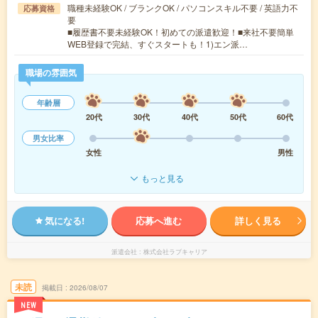
職種未経験OK / ブランクOK / パソコンスキル不要 / 英語力不
応募資格
要
■履歴書不要未経験OK！初めての派遣歓迎！■来社不要簡単
WEB登録で完結、すぐスタートも！1)エン派…
職場の雰囲気
年齢層
20代
30代
40代
50代
60代
男女比率
女性
男性
もっと見る
気になる!
応募へ進む
詳しく見る
派遣会社
株式会社ラブキャリア
未読
掲載日
2026/08/07
NEW