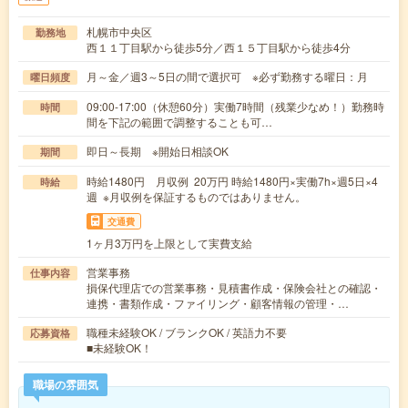
札幌市中央区
勤務地
西１１丁目駅から徒歩5分／西１５丁目駅から徒歩4分
月～金／週3～5日の間で選択可 ※必ず勤務する曜日：月
曜日頻度
09:00-17:00（休憩60分）実働7時間（残業少なめ！）勤務時
時間
間を下記の範囲で調整することも可…
即日～長期 ※開始日相談OK
期間
時給1480円 月収例 20万円 時給1480円×実働7h×週5日×4
時給
週 ※月収例を保証するものではありません。
交通費
1ヶ月3万円を上限として実費支給
営業事務
仕事内容
損保代理店での営業事務・見積書作成・保険会社との確認・
連携・書類作成・ファイリング・顧客情報の管理・…
職種未経験OK / ブランクOK / 英語力不要
応募資格
■未経験OK！
職場の雰囲気