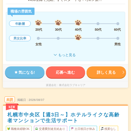
職場の雰囲気
年齢層
20代
30代
40代
50代
60代
男女比率
女性
男性
もっと見る
気になる!
応募へ進む
詳しく見る
派遣会社
株式会社ラブキャリア
未読
掲載日
2026/08/07
NEW
札幌市中央区【週3日～】ホテルライクな高齢
者マンションで生活サポート
職種未経験OK
交通費別途支給あり
土日祝日が休み
残業なし