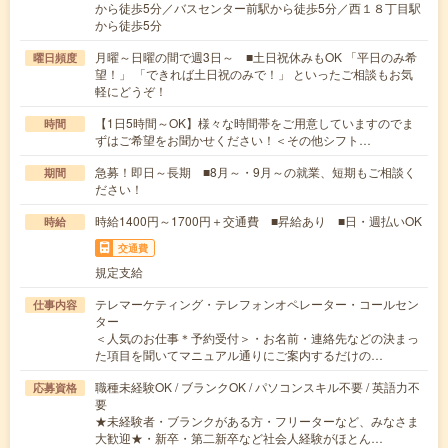
から徒歩5分／バスセンター前駅から徒歩5分／西１８丁目駅
から徒歩5分
月曜～日曜の間で週3日～ ■土日祝休みもOK 「平日のみ希
曜日頻度
望！」 「できれば土日祝のみで！」 といったご相談もお気
軽にどうぞ！
【1日5時間～OK】様々な時間帯をご用意していますのでま
時間
ずはご希望をお聞かせください！＜その他シフト…
急募！即日～長期 ■8月～・9月～の就業、短期もご相談く
期間
ださい！
時給1400円～1700円＋交通費 ■昇給あり ■日・週払いOK
時給
交通費
規定支給
テレマーケティング・テレフォンオペレーター・コールセン
仕事内容
ター
＜人気のお仕事＊予約受付＞・お名前・連絡先などの決まっ
た項目を聞いてマニュアル通りにご案内するだけの…
職種未経験OK / ブランクOK / パソコンスキル不要 / 英語力不
応募資格
要
★未経験者・ブランクがある方・フリーターなど、みなさま
大歓迎★・新卒・第二新卒など社会人経験がほとん…