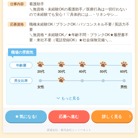
看護助手
仕事内容
＼無資格・未経験OKの看護助手／医療行為は一切行わない
ので未経験でも安心！▽具体的には…・リネンやシ…
職種未経験OK / ブランクOK / パソコンスキル不要 / 英語力不
応募資格
要
＼無資格＊未経験OK／★年齢不問・ブランクOK★履歴書不
要・来社不要（電話登録OK）★社会保険完備＼…
職場の雰囲気
年齢層
20代
30代
40代
50代
60代
男女比率
女性
男性
もっと見る
気になる!
応募へ進む
詳しく見る
派遣会社
株式会社ニッソーネット