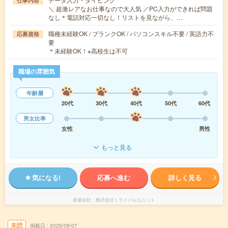
仕事内容
＼ 超激レアなお仕事なので大人気 ／PC入力ができれば問題
なし＊電話対応一切なし！リストを見ながら、…
職種未経験OK / ブランクOK / パソコンスキル不要 / 英語力不
応募資格
要
＊未経験OK！※高校生は不可
職場の雰囲気
年齢層
20代
30代
40代
50代
60代
男女比率
女性
男性
もっと見る
気になる!
応募へ進む
詳しく見る
派遣会社
株式会社トライバルユニット
未読
掲載日
2026/08/07