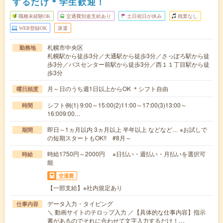
するだけ＊学生歓迎！
職種未経験OK
交通費別途支給あり
土日祝日が休み
残業なし
WEB登録OK
派遣
札幌市中央区
勤務地
札幌駅から徒歩3分／大通駅から徒歩3分／さっぽろ駅から徒
歩3分／バスセンター前駅から徒歩3分／西１１丁目駅から徒
歩3分
月～日のうち週1日以上からOK ＊シフト自由
曜日頻度
シフト例(1) 9:00～15:00(2)11:00～17:00(3)13:00～
時間
16:009:00…
即日～1ヵ月以内 3ヵ月以上 半年以上 などなど… ※お試しで
期間
の短期スタートもOK!! #8月～
時給1750円～2000円 ※日払い・週払い・月払いを選択可
時給
能
交通費
【一部支給】※社内規定あり
データ入力・タイピング
仕事内容
＼ 動画サイトのテロップ入力 ／【具体的な仕事内容】指示
書があるのでそれに合わせて文字入力するだけ！…