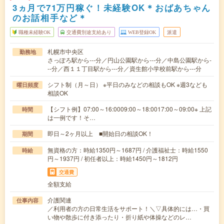
3ヵ月で71万円稼ぐ！未経験OK＊おばあちゃん
のお話相手など＊
職種未経験OK
交通費別途支給あり
WEB登録OK
派遣
札幌市中央区
勤務地
さっぽろ駅から---分／円山公園駅から---分／中島公園駅から-
--分／西１１丁目駅から---分／資生館小学校前駅から---分
シフト制（月～日） ※平日のみなどの相談もOK ※週3なども
曜日頻度
相談OK
【シフト例】07:00～16:0009:00～18:0017:00～09:00※ 上記
時間
は一例です！そ…
即日～2ヶ月以上 ■開始日の相談OK！
期間
無資格の方：時給1350円～1687円 / 介護福祉士：時給1550
時給
円～1937円 / 初任者以上：時給1450円～1812円
交通費
全額支給
介護関連
仕事内容
／利用者の方の日常生活をサポート！＼▽具体的には…・買
い物や散歩に付き添ったり・折り紙や体操などのレ…