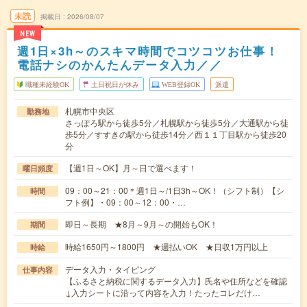
未読
掲載日
2026/08/07
NEW
週1日×3h～のスキマ時間でコツコツお仕事！
電話ナシのかんたんデータ入力／／
職種未経験OK
土日祝日が休み
WEB登録OK
派遣
札幌市中央区
勤務地
さっぽろ駅から徒歩5分／札幌駅から徒歩5分／大通駅から徒
歩5分／すすきの駅から徒歩14分／西１１丁目駅から徒歩20
分
【週1日～OK】月～日で選べます！
曜日頻度
09：00～21：00＊週1日～/1日3h～OK！（シフト制）【シ
時間
フト例】・09：00～12：00・…
即日～長期 ★8月～9月～の開始もOK！
期間
時給1650円～1800円 ★週払いOK ★日収1万円以上
時給
データ入力・タイピング
仕事内容
【ふるさと納税に関するデータ入力】氏名や住所などを確認
↓入力シートに沿って内容を入力！たったコレだけ…