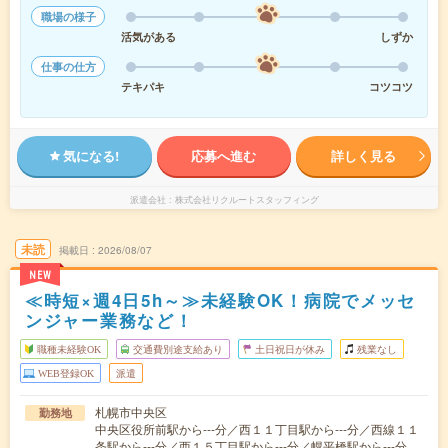
職場の様子
活気がある
しずか
仕事の仕方
テキパキ
コツコツ
気になる!
応募へ進む
詳しく見る
派遣会社
株式会社リクルートスタッフィング
未読
掲載日
2026/08/07
NEW
≪時短×週4日5h～≫未経験OK！病院でメッセ
ンジャー業務など！
職種未経験OK
交通費別途支給あり
土日祝日が休み
残業なし
WEB登録OK
派遣
札幌市中央区
勤務地
中央区役所前駅から---分／西１１丁目駅から---分／西線１１
条駅から---分／西１５丁目駅から---分／幌平橋駅から---分