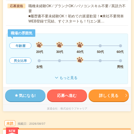
職種未経験OK / ブランクOK / パソコンスキル不要 / 英語力不
応募資格
要
■履歴書不要未経験OK！初めての派遣歓迎！■来社不要簡単
WEB登録で完結、すぐスタートも！1)エン派…
職場の雰囲気
年齢層
20代
30代
40代
50代
60代
男女比率
女性
男性
もっと見る
気になる!
応募へ進む
詳しく見る
派遣会社
株式会社ラブキャリア
未読
掲載日
2026/08/07
NEW