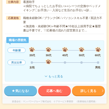
看護助手
仕事内容
≪病院でちょっとしたお手伝い≫○シーツの交換やベッドメ
イキング〇お手洗い・入浴など生活のお手伝い○診…
職種未経験OK / ブランクOK / パソコンスキル不要 / 英語力不
応募資格
要
≪無資格・未経験OK≫年齢不問★10名以上採用予定★履歴
書は不要です。▽応募後の流れ1)翌営業日まで…
職場の雰囲気
年齢層
20代
30代
40代
50代
60代
男女比率
女性
男性
もっと見る
気になる!
応募へ進む
詳しく見る
派遣会社
マンパワーグループ株式会社 ケアサービス事業部 （医療福祉介護関連）