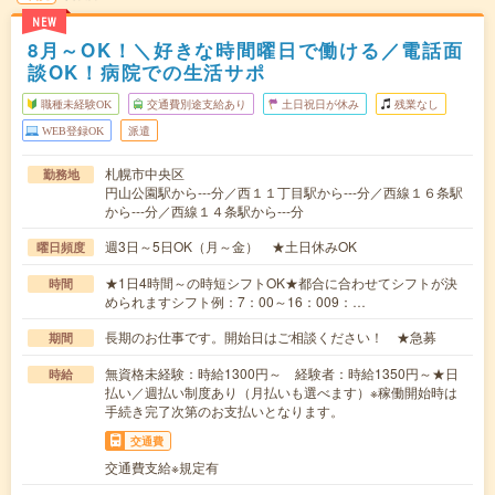
NEW
8月～OK！＼好きな時間曜日で働ける／電話面
談OK！病院での生活サポ
職種未経験OK
交通費別途支給あり
土日祝日が休み
残業なし
WEB登録OK
派遣
札幌市中央区
勤務地
円山公園駅から---分／西１１丁目駅から---分／西線１６条駅
から---分／西線１４条駅から---分
週3日～5日OK（月～金） ★土日休みOK
曜日頻度
★1日4時間～の時短シフトOK★都合に合わせてシフトが決
時間
められますシフト例：7：00～16：009：…
長期のお仕事です。開始日はご相談ください！ ★急募
期間
無資格未経験：時給1300円～ 経験者：時給1350円～★日
時給
払い／週払い制度あり（月払いも選べます）※稼働開始時は
手続き完了次第のお支払いとなります。
交通費
交通費支給※規定有