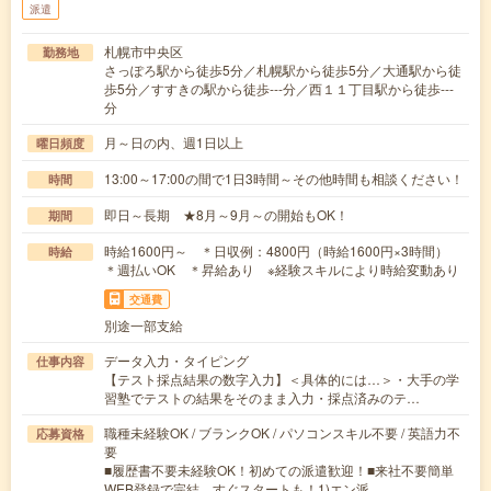
派遣
札幌市中央区
勤務地
さっぽろ駅から徒歩5分／札幌駅から徒歩5分／大通駅から徒
歩5分／すすきの駅から徒歩---分／西１１丁目駅から徒歩---
分
月～日の内、週1日以上
曜日頻度
13:00～17:00の間で1日3時間～その他時間も相談ください！
時間
即日～長期 ★8月～9月～の開始もOK！
期間
時給1600円～ ＊日収例：4800円（時給1600円×3時間）
時給
＊週払いOK ＊昇給あり ※経験スキルにより時給変動あり
交通費
別途一部支給
データ入力・タイピング
仕事内容
【テスト採点結果の数字入力】＜具体的には…＞・大手の学
習塾でテストの結果をそのまま入力・採点済みのテ…
職種未経験OK / ブランクOK / パソコンスキル不要 / 英語力不
応募資格
要
■履歴書不要未経験OK！初めての派遣歓迎！■来社不要簡単
WEB登録で完結、すぐスタートも！1)エン派…