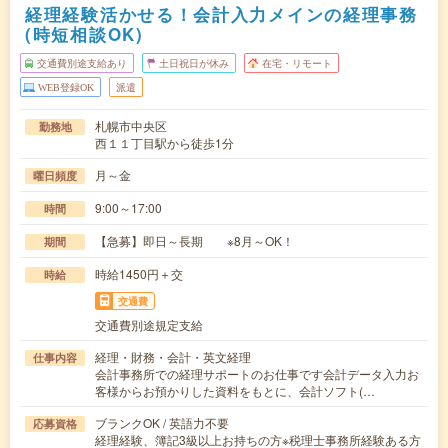
経理経験活かせる！会計入力メインの経理事務
(時短相談OK)
交通費別途支給あり
土日祝日が休み
在宅・リモート
WEB登録OK
派遣
札幌市中央区
勤務地
西１１丁目駅から徒歩1分
月～金
曜日頻度
9:00～17:00
時間
【急募】即日～長期 ※8月～OK！
期間
時給1450円＋交
時給
交通費
交通費別途規定支給
経理・財務・会計・英文経理
仕事内容
会計事務所での経理サポートのお仕事です会計データ入力お
客様からお預かりした資料をもとに、会計ソフト(…
ブランクOK / 英語力不要
応募資格
経理経験、簿記3級以上お持ちの方※税理士事務所経験ある方