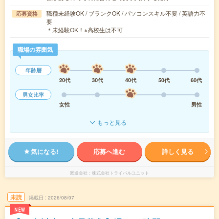
職種未経験OK / ブランクOK / パソコンスキル不要 / 英語力不
応募資格
要
＊未経験OK！※高校生は不可
職場の雰囲気
年齢層
20代
30代
40代
50代
60代
男女比率
女性
男性
もっと見る
気になる!
応募へ進む
詳しく見る
派遣会社
株式会社トライバルユニット
未読
掲載日
2026/08/07
NEW