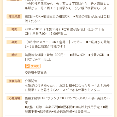
中央区役所前駅から---分／西１１丁目駅から---分／西線１１
条駅から---分／西１５丁目駅から---分／幌平橋駅から---分
週2日～OK ■曜日固定の相談OK！ ■希望の曜日があればご相
曜日頻度
談ください！
9:00～18:00（休憩60分）■ご希望があれば下記シフトも
時間
OK！早番 7:00～16:00遅番 …
【8月中のスタートOK！急募！】2カ月～ ■ご応募から最短
期間
2～3日後に就業が可能です！
無資格未経験：時給1300円～ ■週払いOK ■扶養内OK ■
時給
日収1万400円以上
交通費
交通費全額支給
介護関連
仕事内容
≪散歩に付き添ったり、お話し相手になったり≫「え？意外
に簡単！」と思うくらい、スグできる仕事からスタ…
職種未経験OK / ブランクOK / パソコンスキル不要 / 英語力不
応募資格
要
■資格・経験・年齢不問■学歴不問■10名以上採用予定！■履
歴書不要■面談確約■社会保険完備■社員登用…