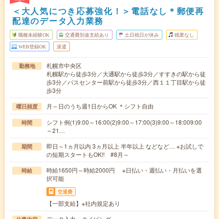
＜大人気につき応募強化！＞電話なし＊郵便再
配達のデータ入力業務
職種未経験OK
交通費別途支給あり
土日祝日が休み
残業なし
WEB登録OK
派遣
札幌市中央区
勤務地
札幌駅から徒歩3分／大通駅から徒歩3分／すすきの駅から徒
歩3分／バスセンター前駅から徒歩3分／西１１丁目駅から徒
歩3分
月～日のうち週1日からOK ＊シフト自由
曜日頻度
シフト例(1)9:00～16:00(2)9:00～17:00(3)9:00～18:009:00
時間
～21…
即日～1ヵ月以内 3ヵ月以上 半年以上 などなど… ※お試しで
期間
の短期スタートもOK!! #8月～
時給1650円～時給2000円 ※日払い・週払い・月払いを選
時給
択可能
交通費
【一部支給】※社内規定あり
データ入力・タイピング