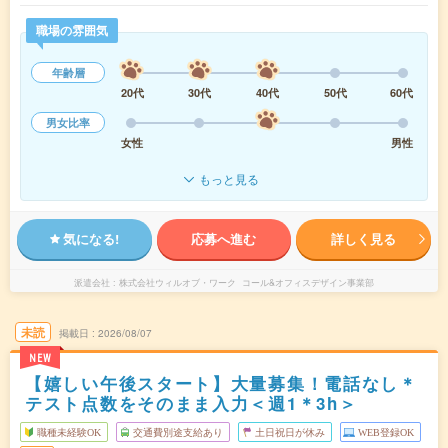
職場の雰囲気
年齢層
20代
30代
40代
50代
60代
男女比率
女性
男性
もっと見る
気になる!
応募へ進む
詳しく見る
派遣会社
株式会社ウィルオブ・ワーク コール&オフィスデザイン事業部
未読
掲載日
2026/08/07
NEW
【嬉しい午後スタート】大量募集！電話なし＊
テスト点数をそのまま入力＜週1＊3h＞
職種未経験OK
交通費別途支給あり
土日祝日が休み
WEB登録OK