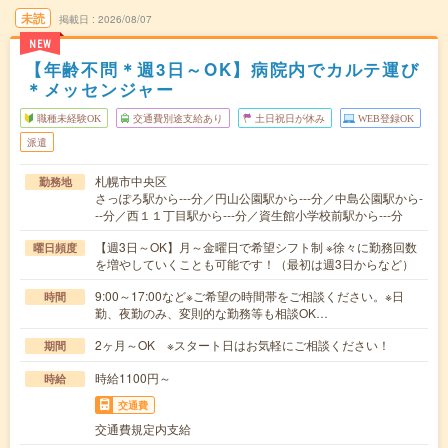
未読
掲載日
2026/08/07
NEW
【年齢不問＊週3日～OK】病院内でカルテ運び
＊メッセンジャー
職種未経験OK
交通費別途支給あり
土日祝日が休み
WEB登録OK
派遣
札幌市中央区
勤務地
さっぽろ駅から---分／円山公園駅から---分／中島公園駅から-
--分／西１１丁目駅から---分／資生館小学校前駅から---分
【週3日～OK】月～金曜日で希望シフト制 ※徐々に勤務回数
曜日頻度
を増やしていくことも可能です！（最初は週3日からなど）
9:00～17:00など※ご希望の時間帯をご相談ください。※日
時間
勤、夜勤のみ、変則的な勤務等も相談OK…
2ヶ月～OK ※スタート日はお気軽にご相談ください！
期間
時給1100円～
時給
交通費
交通費規定内支給