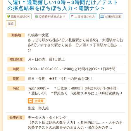
＼週1＊通勤嬉しい10時～3時間だけ／テスト
の採点結果をぽちぽち入力＜電話ナシ＞
職種未経験OK
交通費別途支給あり
土日祝日が休み
WEB登録OK
派遣
札幌市中央区
勤務地
さっぽろ駅から徒歩5分／札幌駅から徒歩5分／大通駅から徒
歩5分／すすきの駅から徒歩---分／西１１丁目駅から徒歩---
分
月～日の内、週1日以上
曜日頻度
10:00～13:00※9:00～12:00など時間相談OK＊1日3時間
時間
即日～長期 ★8月～9月～の開始もOK！
期間
時給1600円～ ＊日収例：4800円（時給1600円×3時間）
時給
＊週払いOK ＊昇給あり ※経験スキルにより時給変動あり
交通費
別途一部支給
データ入力・タイピング
仕事内容
【テスト採点結果の数字入力】＜具体的には…＞・大手の学
習塾でテストの結果をそのまま入力・採点済みのテ…