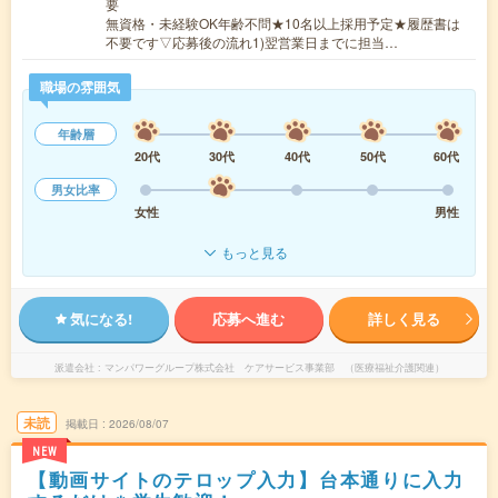
要
無資格・未経験OK年齢不問★10名以上採用予定★履歴書は
不要です▽応募後の流れ1)翌営業日までに担当…
職場の雰囲気
年齢層
20代
30代
40代
50代
60代
男女比率
女性
男性
もっと見る
気になる!
応募へ進む
詳しく見る
派遣会社
マンパワーグループ株式会社 ケアサービス事業部 （医療福祉介護関連）
未読
掲載日
2026/08/07
NEW
【動画サイトのテロップ入力】台本通りに入力