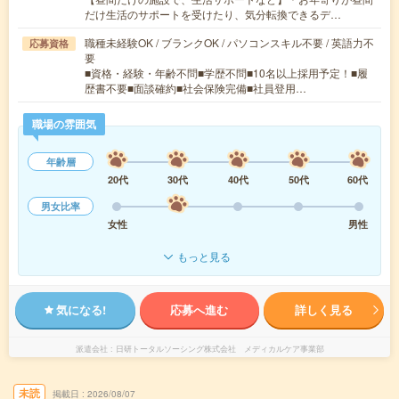
だけ生活のサポートを受けたり、気分転換できるデ…
職種未経験OK / ブランクOK / パソコンスキル不要 / 英語力不
応募資格
要
■資格・経験・年齢不問■学歴不問■10名以上採用予定！■履
歴書不要■面談確約■社会保険完備■社員登用…
職場の雰囲気
年齢層
20代
30代
40代
50代
60代
男女比率
女性
男性
もっと見る
気になる!
応募へ進む
詳しく見る
派遣会社
日研トータルソーシング株式会社 メディカルケア事業部
未読
掲載日
2026/08/07