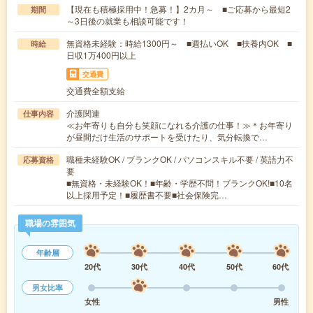
【現在も積極採用中！急募！】2カ月～ ■ご応募から最短2
期間
～3日後の就業も相談可能です！
無資格未経験：時給1300円～ ■週払いOK ■扶養内OK ■
時給
日収1万400円以上
交通費
交通費全額支給
介護関連
仕事内容
≪お年寄りも自分も笑顔になれる介護の仕事！≫＊お年寄り
が昼間だけ生活のサポートを受けたり、気分転換で…
職種未経験OK / ブランクOK / パソコンスキル不要 / 英語力不
応募資格
要
■無資格・未経験OK！■年齢・学歴不問！ブランクOK!■10名
以上採用予定！■履歴書不要■社会保険完…
職場の雰囲気
年齢層
20代
30代
40代
50代
60代
男女比率
女性
男性