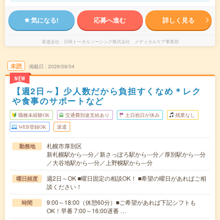
気になる!
応募へ進む
詳しく見る
派遣会社
日研トータルソーシング株式会社 メディカルケア事業部
未読
掲載日
2026/08/04
NEW
【週2日～】少人数だから負担すくなめ＊レク
や食事のサポートなど
職種未経験OK
交通費別途支給あり
土日祝日が休み
残業なし
WEB登録OK
派遣
札幌市厚別区
勤務地
新札幌駅から---分／新さっぽろ駅から---分／厚別駅から---分
／大谷地駅から---分／上野幌駅から---分
週2日～OK ■曜日固定の相談OK！ ■希望の曜日があればご相
曜日頻度
談ください！
9:00～18:00（休憩60分）■ご希望があれば下記シフトも
時間
OK！早番 7:00～16:00遅番 …