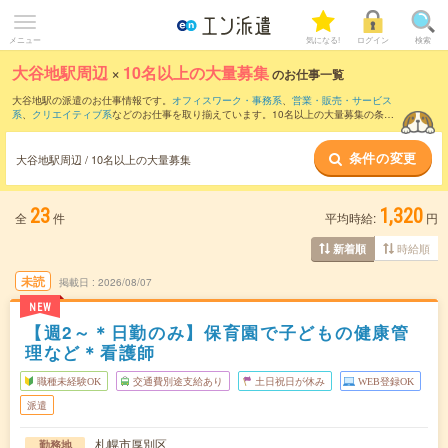
メニュー
気になる!
ログイン
検索
大谷地駅周辺
×
10名以上の大量募集
のお仕事一覧
大谷地駅の派遣のお仕事情報です。
オフィスワーク・事務系
、
営業・販売・サービス
系
、
クリエイティブ系
などのお仕事を取り揃えています。10名以上の大量募集の条件
の他に、
交通費別途支給あり
、
職種未経験OK
、
友だちと一緒の応募OK
などのこだわ
り条件も取り揃えています。
条件の変更
大谷地駅周辺 / 10名以上の大量募集
23
1,320
全
件
平均時給:
円
時給順
新着順
未読
掲載日
2026/08/07
NEW
【週2～＊日勤のみ】保育園で子どもの健康管
理など＊看護師
職種未経験OK
交通費別途支給あり
土日祝日が休み
WEB登録OK
派遣
札幌市厚別区
勤務地