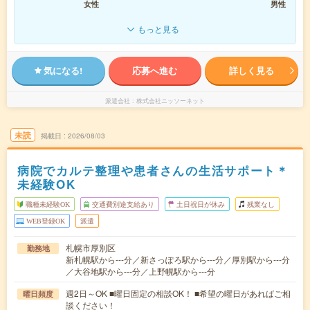
女性
男性
もっと見る
気になる!
応募へ進む
詳しく見る
派遣会社
株式会社ニッソーネット
未読
掲載日
2026/08/03
病院でカルテ整理や患者さんの生活サポート＊
未経験OK
職種未経験OK
交通費別途支給あり
土日祝日が休み
残業なし
WEB登録OK
派遣
札幌市厚別区
勤務地
新札幌駅から---分／新さっぽろ駅から---分／厚別駅から---分
／大谷地駅から---分／上野幌駅から---分
週2日～OK ■曜日固定の相談OK！ ■希望の曜日があればご相
曜日頻度
談ください！