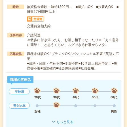
無資格未経験：時給1300円～ ■週払いOK ■扶養内OK ■
時給
日収1万400円以上
交通費
交通費全額支給
介護関連
仕事内容
≪散歩に付き添ったり、お話し相手になったり≫「え？意外
に簡単！」と思うくらい、スグできる仕事からスタ…
職種未経験OK / ブランクOK / パソコンスキル不要 / 英語力不
応募資格
要
■資格・経験・年齢不問■学歴不問■10名以上採用予定！■履
歴書不要■面談確約■社会保険完備■社員登用…
職場の雰囲気
年齢層
20代
30代
40代
50代
60代
男女比率
女性
男性
もっと見る