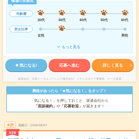
職場の雰囲気
年齢層
20代
30代
40代
50代
60代
男女比率
女性
男性
もっと見る
気になる!
応募へ進む
詳しく見る
派遣会社
日研トータルソーシング株式会社 メディカルケア事業部 ナース派遣
興味があったら「★気になる！」をタップ！
「気になる！」を押しておくと、派遣会社から
「面談確約」
や
「応募歓迎」
が届きます！
未読
掲載日
2026/08/07
NEW