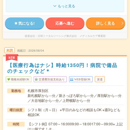
もっと見る
気になる!
応募へ進む
詳しく見る
派遣会社
日研トータルソーシング株式会社 メディカルケア事業部
未読
掲載日
2026/08/04
NEW
【医療行為はナシ】時給1350円！病院で備品
のチェックなど＊
職種未経験OK
交通費別途支給あり
WEB登録OK
派遣
札幌市厚別区
勤務地
新札幌駅から---分／新さっぽろ駅から---分／厚別駅から---分
／大谷地駅から---分／上野幌駅から---分
シフト制（月～日） ※平日のみなどの相談もOK ※週3なども
曜日頻度
相談OK
【シフト例】07:00～16:0009:00～18:0017:00～09:00※ 上記
時間
は一例です！そ…