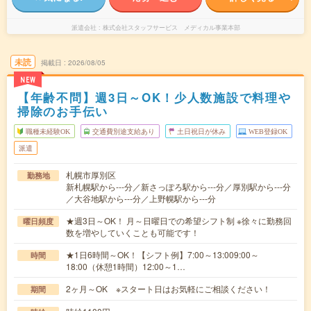
派遣会社
株式会社スタッフサービス メディカル事業本部
未読
掲載日
2026/08/05
NEW
【年齢不問】週3日～OK！少人数施設で料理や
掃除のお手伝い
職種未経験OK
交通費別途支給あり
土日祝日が休み
WEB登録OK
派遣
札幌市厚別区
勤務地
新札幌駅から---分／新さっぽろ駅から---分／厚別駅から---分
／大谷地駅から---分／上野幌駅から---分
★週3日～OK！ 月～日曜日での希望シフト制 ※徐々に勤務回
曜日頻度
数を増やしていくことも可能です！
★1日6時間～OK！【シフト例】7:00～13:009:00～
時間
18:00（休憩1時間）12:00～1…
2ヶ月～OK ※スタート日はお気軽にご相談ください！
期間