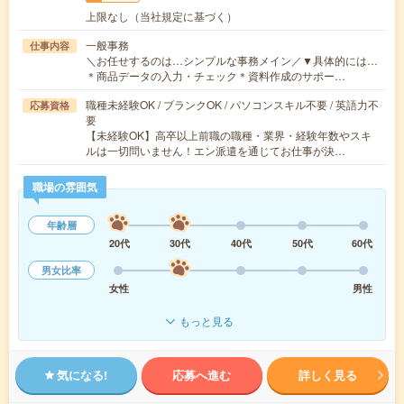
上限なし（当社規定に基づく）
一般事務
仕事内容
＼お任せするのは…シンプルな事務メイン／▼具体的には…
＊商品データの入力・チェック＊資料作成のサポー…
職種未経験OK / ブランクOK / パソコンスキル不要 / 英語力不
応募資格
要
【未経験OK】高卒以上前職の職種・業界・経験年数やスキ
ルは一切問いません！エン派遣を通じてお仕事が決…
職場の雰囲気
年齢層
20代
30代
40代
50代
60代
男女比率
女性
男性
もっと見る
気になる!
応募へ進む
詳しく見る