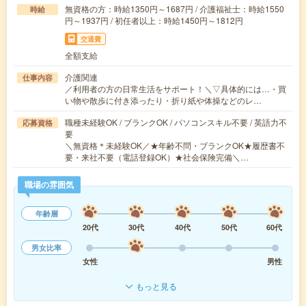
無資格の方：時給1350円～1687円 / 介護福祉士：時給1550
時給
円～1937円 / 初任者以上：時給1450円～1812円
交通費
全額支給
介護関連
仕事内容
／利用者の方の日常生活をサポート！＼▽具体的には…・買
い物や散歩に付き添ったり・折り紙や体操などのレ…
職種未経験OK / ブランクOK / パソコンスキル不要 / 英語力不
応募資格
要
＼無資格＊未経験OK／★年齢不問・ブランクOK★履歴書不
要・来社不要（電話登録OK）★社会保険完備＼…
職場の雰囲気
年齢層
20代
30代
40代
50代
60代
男女比率
女性
男性
もっと見る