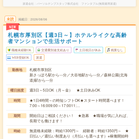
派遣会社
パーソルテンプスタッフ株式会社 ファンタブル(無期雇用派遣)
未読
掲載日
2026/08/06
NEW
札幌市厚別区【週3日～】ホテルライクな高齢
者マンションで生活サポート
職種未経験OK
交通費別途支給あり
土日祝日が休み
残業なし
WEB登録OK
派遣
札幌市厚別区
勤務地
新さっぽろ駅から---分／大谷地駅から---分／森林公園(北海
道)駅から---分
週3日～5日OK（月～金） ★土日休みOK
曜日頻度
★1日4時間～の時短シフトOK★スタート時間選べます！
時間
7:00～16:009:00～17:0011:…
開始日はご相談ください！ ★急募 ★職場が気に入れば、
期間
長期でも働けます！
無資格未経験：時給1300円～ 経験者：時給1350円～ ★
時給
日払い／週払い制度あり（月払いも選べます）※稼働開始時