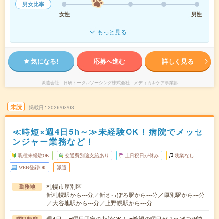
男女比率
女性
男性
もっと見る
気になる!
応募へ進む
詳しく見る
派遣会社
日研トータルソーシング株式会社 メディカルケア事業部
未読
掲載日
2026/08/03
≪時短×週4日5h～≫未経験OK！病院でメッセ
ンジャー業務など！
職種未経験OK
交通費別途支給あり
土日祝日が休み
残業なし
WEB登録OK
派遣
札幌市厚別区
勤務地
新札幌駅から---分／新さっぽろ駅から---分／厚別駅から---分
／大谷地駅から---分／上野幌駅から---分
週4日～ ■曜日固定の相談OK！ ■希望の曜日があればご相談
曜日頻度