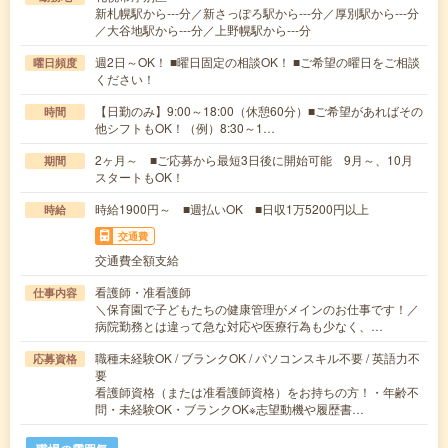
新札幌駅から---分／新さっぽろ駅から---分／厚別駅から---分
／大谷地駅から---分／上野幌駅から---分
週2日～OK！ ■曜日固定の相談OK！ ■ご希望の曜日をご相談
曜日頻度
ください！
【日勤のみ】9:00～18:00（休憩60分）■ご希望があればその
時間
他シフトもOK！（例）8:30～1…
2ヶ月～ ■ご応募から最短3日後に開始可能 9月～、10月
期間
スタートもOK！
時給1900円～ ■週払いOK ■日収1万5200円以上
時給
交通費
交通費全額支給
看護師・准看護師
仕事内容
＼保育園で子どもたちの健康管理がメインのお仕事です！／
病院勤務とは違って急な対応や医療行為も少なく、…
職種未経験OK / ブランクOK / パソコンスキル不要 / 英語力不
応募資格
要
看護師資格（または准看護師資格）をお持ちの方！・年齢不
問・未経験OK・ブランクOK※志望動機や履歴書…