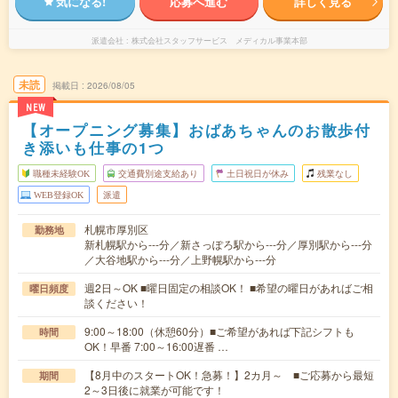
気になる!
応募へ進む
詳しく見る
派遣会社
株式会社スタッフサービス メディカル事業本部
未読
掲載日
2026/08/05
NEW
【オープニング募集】おばあちゃんのお散歩付
き添いも仕事の1つ
職種未経験OK
交通費別途支給あり
土日祝日が休み
残業なし
WEB登録OK
派遣
札幌市厚別区
勤務地
新札幌駅から---分／新さっぽろ駅から---分／厚別駅から---分
／大谷地駅から---分／上野幌駅から---分
週2日～OK ■曜日固定の相談OK！ ■希望の曜日があればご相
曜日頻度
談ください！
9:00～18:00（休憩60分）■ご希望があれば下記シフトも
時間
OK！早番 7:00～16:00遅番 …
【8月中のスタートOK！急募！】2カ月～ ■ご応募から最短
期間
2～3日後に就業が可能です！