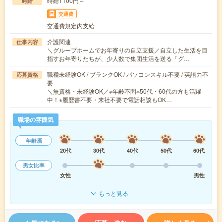
時給1100円～
時給
交通費
交通費規定内支給
介護関連
仕事内容
＼グループホームでお年寄りの自立支援／自立した生活を目
指すお年寄りたちが、少人数で集団生活を送る「グ…
職種未経験OK / ブランクOK / パソコンスキル不要 / 英語力不
応募資格
要
＼無資格・未経験OK／※年齢不問※50代・60代の方も活躍
中！※履歴書不要・来社不要で電話相談もOK…
職場の雰囲気
年齢層
20代
30代
40代
50代
60代
男女比率
女性
男性
もっと見る