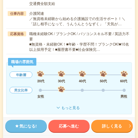
交通費全額支給
介護関連
仕事内容
／無資格未経験から始める介護施設での生活サポート！＼
「話し相手になって、うんうんとうなずく」「天気が…
職種未経験OK / ブランクOK / パソコンスキル不要 / 英語力不
応募資格
要
■無資格・未経験OK！■年齢・学歴不問！ブランクOK!■10名
以上採用予定！■履歴書不要■社会保険完…
職場の雰囲気
年齢層
20代
30代
40代
50代
60代
男女比率
女性
男性
もっと見る
気になる!
応募へ進む
詳しく見る