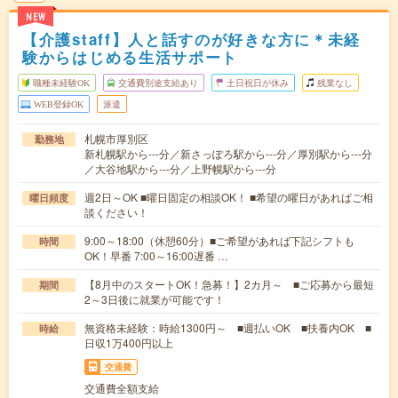
NEW
【介護staff】人と話すのが好きな方に＊未経
験からはじめる生活サポート
職種未経験OK
交通費別途支給あり
土日祝日が休み
残業なし
WEB登録OK
派遣
札幌市厚別区
勤務地
新札幌駅から---分／新さっぽろ駅から---分／厚別駅から---分
／大谷地駅から---分／上野幌駅から---分
週2日～OK ■曜日固定の相談OK！ ■希望の曜日があればご相
曜日頻度
談ください！
9:00～18:00（休憩60分）■ご希望があれば下記シフトも
時間
OK！早番 7:00～16:00遅番 …
【8月中のスタートOK！急募！】2カ月～ ■ご応募から最短
期間
2～3日後に就業が可能です！
無資格未経験：時給1300円～ ■週払いOK ■扶養内OK ■
時給
日収1万400円以上
交通費
交通費全額支給