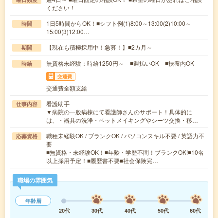
ください！
1日5時間からOK！■シフト例(1)8:00～13:00(2)10:00～
時間
15:00(3)12:00…
【現在も積極採用中！急募！】■2カ月～
期間
無資格未経験：時給1250円～ ■週払いOK ■扶養内OK
時給
交通費
交通費全額支給
看護助手
仕事内容
▼病院の一般病棟にて看護師さんのサポート！具体的に
は、・器具の洗浄・ベットメイキングやシーツ交換・移…
職種未経験OK / ブランクOK / パソコンスキル不要 / 英語力不
応募資格
要
■無資格・未経験OK！■年齢・学歴不問！ブランクOK!■10名
以上採用予定！■履歴書不要■社会保険完…
職場の雰囲気
年齢層
20代
30代
40代
50代
60代