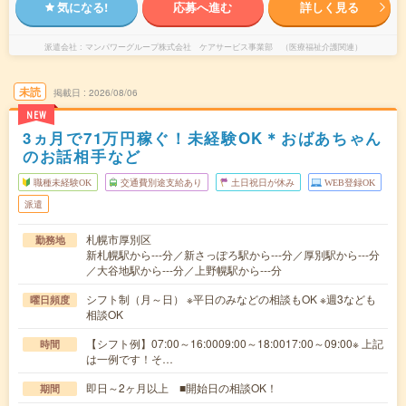
気になる!
応募へ進む
詳しく見る
派遣会社
マンパワーグループ株式会社 ケアサービス事業部 （医療福祉介護関連）
未読
掲載日
2026/08/06
NEW
3ヵ月で71万円稼ぐ！未経験OK＊おばあちゃん
のお話相手など
職種未経験OK
交通費別途支給あり
土日祝日が休み
WEB登録OK
派遣
札幌市厚別区
勤務地
新札幌駅から---分／新さっぽろ駅から---分／厚別駅から---分
／大谷地駅から---分／上野幌駅から---分
シフト制（月～日） ※平日のみなどの相談もOK ※週3なども
曜日頻度
相談OK
【シフト例】07:00～16:0009:00～18:0017:00～09:00※ 上記
時間
は一例です！そ…
即日～2ヶ月以上 ■開始日の相談OK！
期間