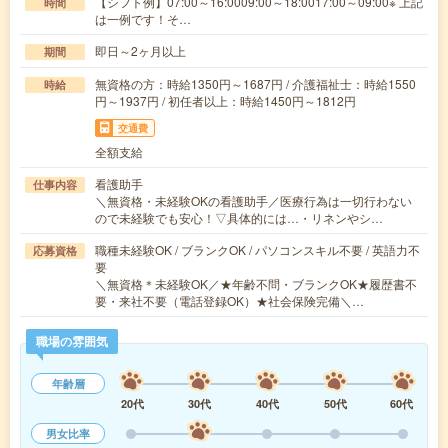
【シフト例】07:00～16:0009:00～18:0017:00～09:00※ 上記
時間
は一例です！そ…
即日～2ヶ月以上
期間
無資格の方：時給1350円～1687円 / 介護福祉士：時給1550
時給
円～1937円 / 初任者以上：時給1450円～1812円
交通費
全額支給
看護助手
仕事内容
＼無資格・未経験OKの看護助手／医療行為は一切行わない
ので未経験でも安心！▽具体的には…・リネンやシ…
職種未経験OK / ブランクOK / パソコンスキル不要 / 英語力不
応募資格
要
＼無資格＊未経験OK／★年齢不問・ブランクOK★履歴書不
要・来社不要（電話登録OK）★社会保険完備＼…
職場の雰囲気
年齢層
20代
30代
40代
50代
60代
男女比率