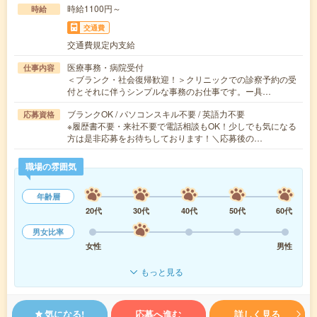
時給1100円～
時給
交通費
交通費規定内支給
医療事務・病院受付
仕事内容
＜ブランク・社会復帰歓迎！＞クリニックでの診察予約の受
付とそれに伴うシンプルな事務のお仕事です。ー具…
ブランクOK / パソコンスキル不要 / 英語力不要
応募資格
※履歴書不要・来社不要で電話相談もOK！少しでも気になる
方は是非応募をお待ちしております！＼応募後の…
職場の雰囲気
年齢層
20代
30代
40代
50代
60代
男女比率
女性
男性
もっと見る
気になる!
応募へ進む
詳しく見る