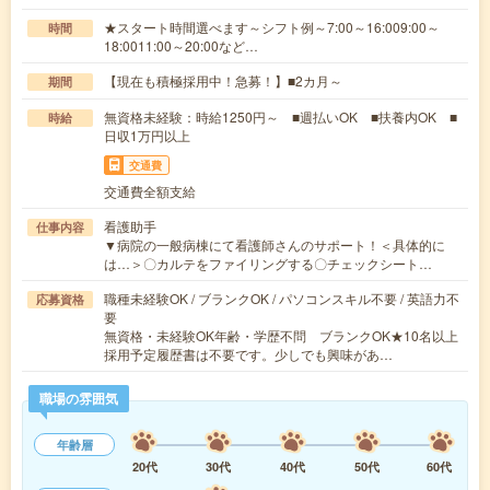
★スタート時間選べます～シフト例～7:00～16:009:00～
時間
18:0011:00～20:00など…
【現在も積極採用中！急募！】■2カ月～
期間
無資格未経験：時給1250円～ ■週払いOK ■扶養内OK ■
時給
日収1万円以上
交通費
交通費全額支給
看護助手
仕事内容
▼病院の一般病棟にて看護師さんのサポート！＜具体的に
は…＞〇カルテをファイリングする〇チェックシート…
職種未経験OK / ブランクOK / パソコンスキル不要 / 英語力不
応募資格
要
無資格・未経験OK年齢・学歴不問 ブランクOK★10名以上
採用予定履歴書は不要です。少しでも興味があ…
職場の雰囲気
年齢層
20代
30代
40代
50代
60代