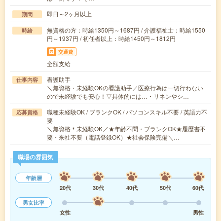
即日～2ヶ月以上
期間
無資格の方：時給1350円～1687円 / 介護福祉士：時給1550
時給
円～1937円 / 初任者以上：時給1450円～1812円
交通費
全額支給
看護助手
仕事内容
＼無資格・未経験OKの看護助手／医療行為は一切行わない
ので未経験でも安心！▽具体的には…・リネンやシ…
職種未経験OK / ブランクOK / パソコンスキル不要 / 英語力不
応募資格
要
＼無資格＊未経験OK／★年齢不問・ブランクOK★履歴書不
要・来社不要（電話登録OK）★社会保険完備＼…
職場の雰囲気
年齢層
20代
30代
40代
50代
60代
男女比率
女性
男性