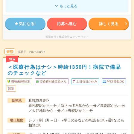
もっと見る
気になる!
応募へ進む
詳しく見る
派遣会社
株式会社ニッソーネット
未読
掲載日
2026/08/04
NEW
＜医療行為はナシ＞時給1350円！病院で備品
のチェックなど
職種未経験OK
交通費別途支給あり
土日祝日が休み
WEB登録OK
派遣
札幌市厚別区
勤務地
新札幌駅から---分／新さっぽろ駅から---分／厚別駅から---分
／大谷地駅から---分／上野幌駅から---分
シフト制（月～日） ※平日のみなどの相談もOK ※週3なども
曜日頻度
相談OK