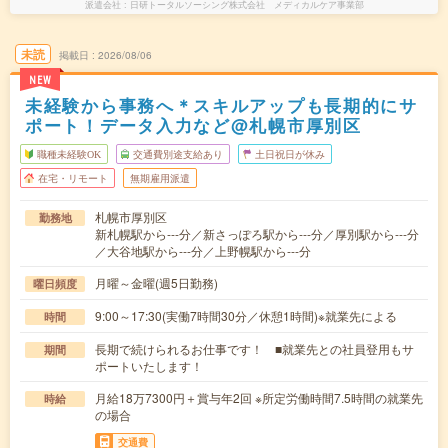
派遣会社
日研トータルソーシング株式会社 メディカルケア事業部
未読
掲載日
2026/08/06
NEW
未経験から事務へ＊スキルアップも長期的にサ
ポート！データ入力など@札幌市厚別区
職種未経験OK
交通費別途支給あり
土日祝日が休み
在宅・リモート
無期雇用派遣
札幌市厚別区
勤務地
新札幌駅から---分／新さっぽろ駅から---分／厚別駅から---分
／大谷地駅から---分／上野幌駅から---分
月曜～金曜(週5日勤務)
曜日頻度
9:00～17:30(実働7時間30分／休憩1時間)※就業先による
時間
長期で続けられるお仕事です！ ■就業先との社員登用もサ
期間
ポートいたします！
月給18万7300円＋賞与年2回 ※所定労働時間7.5時間の就業先
時給
の場合
交通費