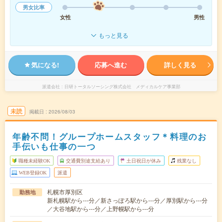
男女比率
女性
男性
もっと見る
気になる!
応募へ進む
詳しく見る
派遣会社
日研トータルソーシング株式会社 メディカルケア事業部
未読
掲載日
2026/08/03
年齢不問！グループホームスタッフ＊料理のお
手伝いも仕事の一つ
職種未経験OK
交通費別途支給あり
土日祝日が休み
残業なし
WEB登録OK
派遣
札幌市厚別区
勤務地
新札幌駅から---分／新さっぽろ駅から---分／厚別駅から---分
／大谷地駅から---分／上野幌駅から---分