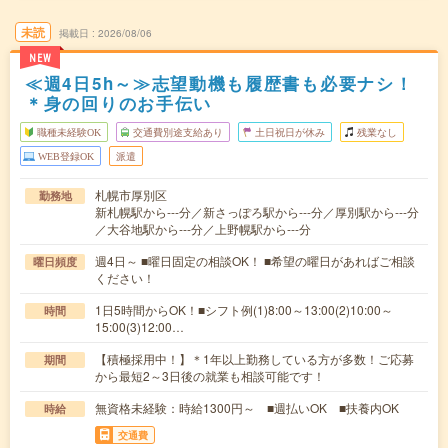
未読
掲載日
2026/08/06
NEW
≪週4日5h～≫志望動機も履歴書も必要ナシ！
＊身の回りのお手伝い
職種未経験OK
交通費別途支給あり
土日祝日が休み
残業なし
WEB登録OK
派遣
札幌市厚別区
勤務地
新札幌駅から---分／新さっぽろ駅から---分／厚別駅から---分
／大谷地駅から---分／上野幌駅から---分
週4日～ ■曜日固定の相談OK！ ■希望の曜日があればご相談
曜日頻度
ください！
1日5時間からOK！■シフト例(1)8:00～13:00(2)10:00～
時間
15:00(3)12:00…
【積極採用中！】＊1年以上勤務している方が多数！ご応募
期間
から最短2～3日後の就業も相談可能です！
無資格未経験：時給1300円～ ■週払いOK ■扶養内OK
時給
交通費