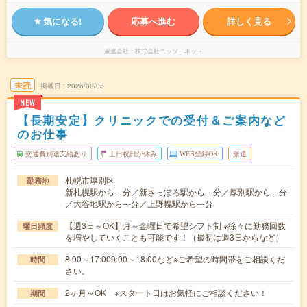
気になる!
応募へ進む
詳しく見る
派遣会社
株式会社ニッソーネット
未読
掲載日
2026/08/05
NEW
【長期安定】クリニックでの受付＆ご案内など
のお仕事
交通費別途支給あり
土日祝日が休み
WEB登録OK
派遣
札幌市厚別区
勤務地
新札幌駅から---分／新さっぽろ駅から---分／厚別駅から---分
／大谷地駅から---分／上野幌駅から---分
【週3日～OK】月～金曜日で希望シフト制 ※徐々に勤務回数
曜日頻度
を増やしていくことも可能です！（最初は週3日からなど）
8:00～17:009:00～18:00など※ご希望の時間帯をご相談くだ
時間
さい。
2ヶ月～OK ※スタート日はお気軽にご相談ください！
期間