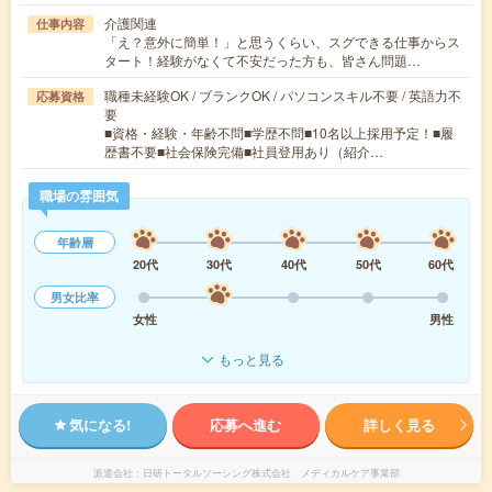
介護関連
仕事内容
「え？意外に簡単！」と思うくらい、スグできる仕事からス
タート！経験がなくて不安だった方も、皆さん問題…
職種未経験OK / ブランクOK / パソコンスキル不要 / 英語力不
応募資格
要
■資格・経験・年齢不問■学歴不問■10名以上採用予定！■履
歴書不要■社会保険完備■社員登用あり（紹介…
職場の雰囲気
年齢層
20代
30代
40代
50代
60代
男女比率
女性
男性
もっと見る
気になる!
応募へ進む
詳しく見る
派遣会社
日研トータルソーシング株式会社 メディカルケア事業部