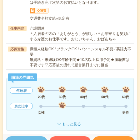
は手続き完了次第のお支払いとなります。
交通費
交通費全額支給※規定有
介護関連
仕事内容
＊入居者の方の「ありがとう」が嬉しい＊お年寄りを笑顔に
する介護のお仕事です。おじいちゃん、おばあちゃ…
職種未経験OK / ブランクOK / パソコンスキル不要 / 英語力不
応募資格
要
無資格・未経験OK年齢不問★10名以上採用予定★履歴書は
不要です▽応募後の流れ1)翌営業日までに担当…
職場の雰囲気
年齢層
20代
30代
40代
50代
60代
男女比率
女性
男性
もっと見る