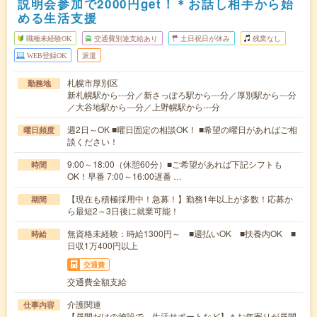
説明会参加で2000円get！＊お話し相手から始
める生活支援
職種未経験OK
交通費別途支給あり
土日祝日が休み
残業なし
WEB登録OK
派遣
札幌市厚別区
勤務地
新札幌駅から---分／新さっぽろ駅から---分／厚別駅から---分
／大谷地駅から---分／上野幌駅から---分
週2日～OK ■曜日固定の相談OK！ ■希望の曜日があればご相
曜日頻度
談ください！
9:00～18:00（休憩60分）■ご希望があれば下記シフトも
時間
OK！早番 7:00～16:00遅番 …
【現在も積極採用中！急募！】勤務1年以上が多数！応募か
期間
ら最短2～3日後に就業可能！
無資格未経験：時給1300円～ ■週払いOK ■扶養内OK ■
時給
日収1万400円以上
交通費
交通費全額支給
介護関連
仕事内容
【昼間だけの施設で、生活サポートなど】＊お年寄りが昼間