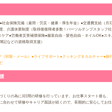
）●社会保険完備（雇用・労災・健康・厚生年金）●交通費支給（月3
度、介護休業制度（取得後復帰者多数！パーソルテンプスタッフ社
スケア●労働者災害補償保険●服装自由・髪色自由・ネイルOK●スキ
や簿記などの資格取得支援）
グ（対面・メール）●ライフサポート●クッキング＆カルチャー●旅
ど
援
づくりの為に3日間の研修を行っています。お仕事スタート後も、
に合わせて研修やキャリア面談が続くので、長期的に安心してお仕