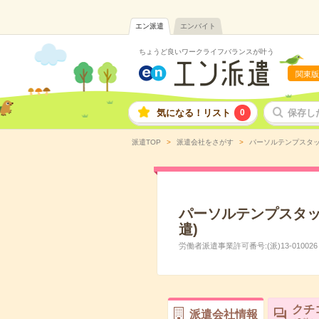
エン派遣
エンバイト
ちょうど良いワークライフバランスが叶う
関東版
気になる！リスト
0
保存し
派遣TOP
派遣会社をさがす
パーソルテンプスタッ
パーソルテンプスタッ
遣)
労働者派遣事業許可番号:(派)13-010026
クチ
派遣会社情報