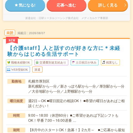
気になる!
応募へ進む
詳しく見る
派遣会社
日研トータルソーシング株式会社 メディカルケア事業部
未読
掲載日
2026/08/07
NEW
【介護staff】人と話すのが好きな方に＊未経
験からはじめる生活サポート
職種未経験OK
交通費別途支給あり
土日祝日が休み
残業なし
WEB登録OK
派遣
札幌市厚別区
勤務地
新札幌駅から---分／新さっぽろ駅から---分／厚別駅から---分
／大谷地駅から---分／上野幌駅から---分
週2日～OK ■曜日固定の相談OK！ ■希望の曜日があればご相
曜日頻度
談ください！
9:00～18:00（休憩60分）■ご希望があれば下記シフトも
時間
OK！早番 7:00～16:00遅番 …
【8月中のスタートOK！急募！】2カ月～ ■ご応募から最短
期間