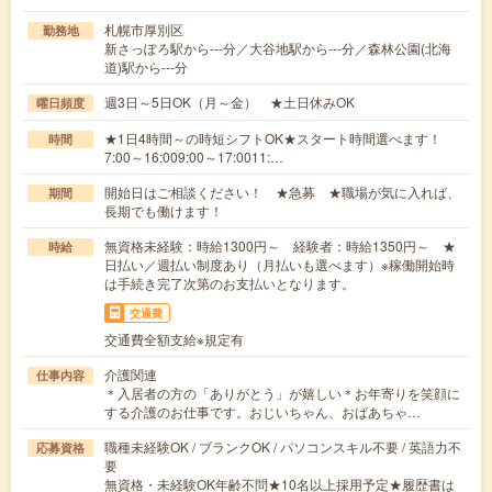
札幌市厚別区
勤務地
新さっぽろ駅から---分／大谷地駅から---分／森林公園(北海
道)駅から---分
週3日～5日OK（月～金） ★土日休みOK
曜日頻度
★1日4時間～の時短シフトOK★スタート時間選べます！
時間
7:00～16:009:00～17:0011:…
開始日はご相談ください！ ★急募 ★職場が気に入れば、
期間
長期でも働けます！
無資格未経験：時給1300円～ 経験者：時給1350円～ ★
時給
日払い／週払い制度あり（月払いも選べます）※稼働開始時
は手続き完了次第のお支払いとなります。
交通費
交通費全額支給※規定有
介護関連
仕事内容
＊入居者の方の「ありがとう」が嬉しい＊お年寄りを笑顔に
する介護のお仕事です。おじいちゃん、おばあちゃ…
職種未経験OK / ブランクOK / パソコンスキル不要 / 英語力不
応募資格
要
無資格・未経験OK年齢不問★10名以上採用予定★履歴書は