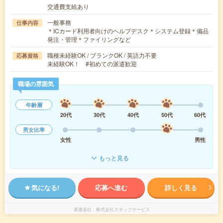
交通費支給あり
一般事務
仕事内容
＊ICカード利用者向けのヘルプデスク＊システム登録＊備品
発注・管理＊ファイリングなど
職種未経験OK / ブランクOK / 英語力不要
応募資格
未経験OK！ #初めての派遣歓迎
職場の雰囲気
年齢層
20代
30代
40代
50代
60代
男女比率
女性
男性
もっと見る
気になる!
応募へ進む
詳しく見る
派遣会社
株式会社スタッフサービス