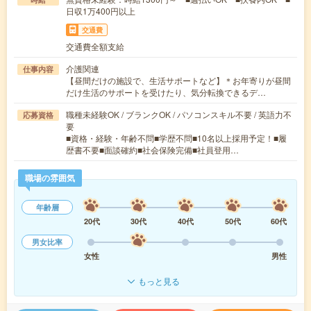
日収1万400円以上
交通費
交通費全額支給
介護関連
仕事内容
【昼間だけの施設で、生活サポートなど】＊お年寄りが昼間
だけ生活のサポートを受けたり、気分転換できるデ…
職種未経験OK / ブランクOK / パソコンスキル不要 / 英語力不
応募資格
要
■資格・経験・年齢不問■学歴不問■10名以上採用予定！■履
歴書不要■面談確約■社会保険完備■社員登用…
職場の雰囲気
年齢層
20代
30代
40代
50代
60代
男女比率
女性
男性
もっと見る