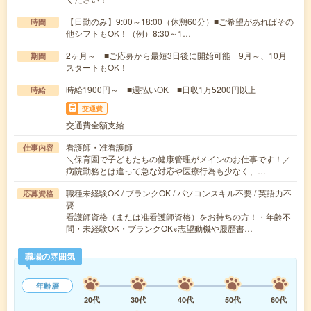
【日勤のみ】9:00～18:00（休憩60分）■ご希望があればその
時間
他シフトもOK！（例）8:30～1…
2ヶ月～ ■ご応募から最短3日後に開始可能 9月～、10月
期間
スタートもOK！
時給1900円～ ■週払いOK ■日収1万5200円以上
時給
交通費
交通費全額支給
看護師・准看護師
仕事内容
＼保育園で子どもたちの健康管理がメインのお仕事です！／
病院勤務とは違って急な対応や医療行為も少なく、…
職種未経験OK / ブランクOK / パソコンスキル不要 / 英語力不
応募資格
要
看護師資格（または准看護師資格）をお持ちの方！・年齢不
問・未経験OK・ブランクOK※志望動機や履歴書…
職場の雰囲気
年齢層
20代
30代
40代
50代
60代