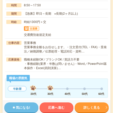
8:50～17:50
時間
【急募】即日～長期 ※長期(2ヶ月以上)
期間
時給1300円＋交
時給
交通費
交通費別途規定支給
営業事務
仕事内容
営業事務全般をお任せします。・注文受付(TEL・FAX)・受発
注／納期調整／伝票処理・電話対応・資料…
職種未経験OK / ブランクOK / 英語力不要
応募資格
・事務経験(業界・年数は問いません)・Word／PowerPoint基
本操作・Excel(四則演算)…
職場の雰囲気
年齢層
20代
30代
40代
50代
60代
気になる!
応募へ進む
詳しく見る