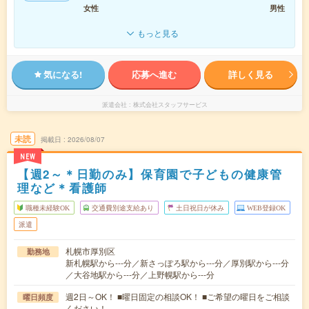
女性
男性
もっと見る
気になる!
応募へ進む
詳しく見る
派遣会社
株式会社スタッフサービス
未読
掲載日
2026/08/07
NEW
【週2～＊日勤のみ】保育園で子どもの健康管
理など＊看護師
職種未経験OK
交通費別途支給あり
土日祝日が休み
WEB登録OK
派遣
札幌市厚別区
勤務地
新札幌駅から---分／新さっぽろ駅から---分／厚別駅から---分
／大谷地駅から---分／上野幌駅から---分
週2日～OK！ ■曜日固定の相談OK！ ■ご希望の曜日をご相談
曜日頻度
ください！