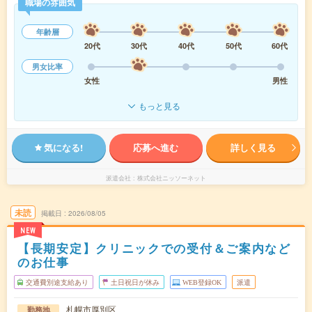
職場の雰囲気
年齢層
20代
30代
40代
50代
60代
男女比率
女性
男性
もっと見る
気になる!
応募へ進む
詳しく見る
派遣会社
株式会社ニッソーネット
未読
掲載日
2026/08/05
NEW
【長期安定】クリニックでの受付＆ご案内など
のお仕事
交通費別途支給あり
土日祝日が休み
WEB登録OK
派遣
札幌市厚別区
勤務地