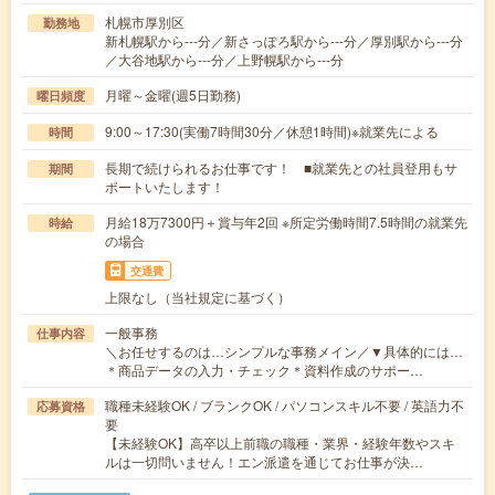
札幌市厚別区
勤務地
新札幌駅から---分／新さっぽろ駅から---分／厚別駅から---分
／大谷地駅から---分／上野幌駅から---分
月曜～金曜(週5日勤務)
曜日頻度
9:00～17:30(実働7時間30分／休憩1時間)※就業先による
時間
長期で続けられるお仕事です！ ■就業先との社員登用もサ
期間
ポートいたします！
月給18万7300円＋賞与年2回 ※所定労働時間7.5時間の就業先
時給
の場合
交通費
上限なし（当社規定に基づく）
一般事務
仕事内容
＼お任せするのは…シンプルな事務メイン／▼具体的には…
＊商品データの入力・チェック＊資料作成のサポー…
職種未経験OK / ブランクOK / パソコンスキル不要 / 英語力不
応募資格
要
【未経験OK】高卒以上前職の職種・業界・経験年数やスキ
ルは一切問いません！エン派遣を通じてお仕事が決…