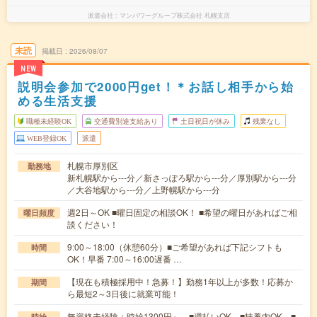
派遣会社
マンパワーグループ株式会社 札幌支店
未読
掲載日
2026/08/07
NEW
説明会参加で2000円get！＊お話し相手から始
める生活支援
職種未経験OK
交通費別途支給あり
土日祝日が休み
残業なし
WEB登録OK
派遣
札幌市厚別区
勤務地
新札幌駅から---分／新さっぽろ駅から---分／厚別駅から---分
／大谷地駅から---分／上野幌駅から---分
週2日～OK ■曜日固定の相談OK！ ■希望の曜日があればご相
曜日頻度
談ください！
9:00～18:00（休憩60分）■ご希望があれば下記シフトも
時間
OK！早番 7:00～16:00遅番 …
【現在も積極採用中！急募！】勤務1年以上が多数！応募か
期間
ら最短2～3日後に就業可能！
無資格未経験：時給1300円～ ■週払いOK ■扶養内OK ■
時給