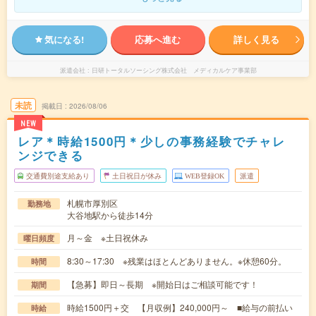
気になる!
応募へ進む
詳しく見る
派遣会社
日研トータルソーシング株式会社 メディカルケア事業部
未読
掲載日
2026/08/06
NEW
レア＊時給1500円＊少しの事務経験でチャレ
ンジできる
交通費別途支給あり
土日祝日が休み
WEB登録OK
派遣
札幌市厚別区
勤務地
大谷地駅から徒歩14分
月～金 ※土日祝休み
曜日頻度
8:30～17:30 ※残業はほとんどありません。※休憩60分。
時間
【急募】即日～長期 ※開始日はご相談可能です！
期間
時給1500円＋交 【月収例】240,000円～ ■給与の前払い
時給