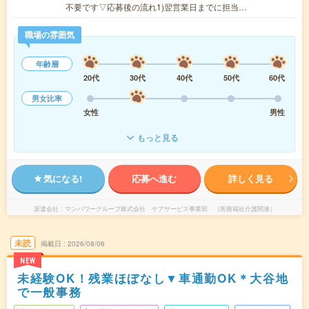
不要です▽応募後の流れ1)翌営業日までに担当…
職場の雰囲気
年齢層
20代
30代
40代
50代
60代
男女比率
女性
男性
もっと見る
気になる!
応募へ進む
詳しく見る
派遣会社
マンパワーグループ株式会社 ケアサービス事業部 （医療福祉介護関連）
未読
掲載日
2026/08/06
NEW
未経験OK！残業ほぼなし▼車通勤OK＊大谷地
で一般事務