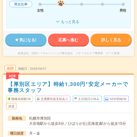
男女比率
女性
男性
もっと見る
気になる!
応募へ進む
詳しく見る
派遣会社
日研トータルソーシング株式会社 メディカルケア事業部 ナース派遣
未読
掲載日
2026/08/07
NEW
【厚別区エリア】時給1,300円*安定メーカーで
事務スタッフ
職種未経験OK
交通費別途支給あり
土日祝日が休み
WEB登録OK
派遣
札幌市厚別区
勤務地
大谷地駅から徒歩3分／ひばりが丘(北海道)駅から徒歩15分
月～金
曜日頻度