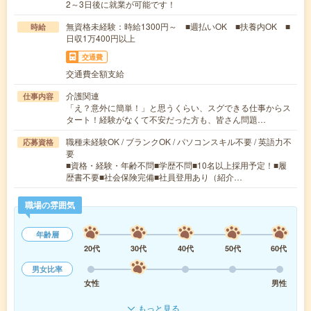
2～3日後に就業が可能です！
無資格未経験：時給1300円～ ■週払いOK ■扶養内OK ■
時給
日収1万400円以上
交通費
交通費全額支給
介護関連
仕事内容
「え？意外に簡単！」と思うくらい、スグできる仕事からス
タート！経験がなくて不安だった方も、皆さん問題…
職種未経験OK / ブランクOK / パソコンスキル不要 / 英語力不
応募資格
要
■資格・経験・年齢不問■学歴不問■10名以上採用予定！■履
歴書不要■社会保険完備■社員登用あり（紹介…
職場の雰囲気
年齢層
20代
30代
40代
50代
60代
男女比率
女性
男性
もっと見る