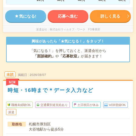
気になる!
応募へ進む
詳しく見る
派遣会社
株式会社ウィルオブ・ワーク FO事業部
興味があったら「★気になる！」をタップ！
「気になる！」を押しておくと、派遣会社から
「面談確約」
や
「応募歓迎」
が届きます！
未読
掲載日
2026/08/07
NEW
時短・16時まで＊データ入力など
職種未経験OK
交通費別途支給あり
土日祝日が休み
WEB登録OK
派遣
札幌市厚別区
勤務地
大谷地駅から徒歩5分