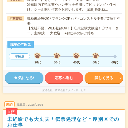
冷蔵庫内で指示書やハンディを使用してピッキング・仕分
け、シール貼り作業をお願いします。(派遣)長期勤…
職種未経験OK / ブランクOK / パソコンスキル不要 / 英語力不
応募資格
要
【来社不要、WEB登録OK！】〇未経験大歓迎！〇フリータ
ー、主婦(夫) 大歓迎！ ※お仕事の掛け持ち…
職場の雰囲気
年齢層
20代
30代
40代
50代
60代
気になる!
応募へ進む
詳しく見る
派遣会社
株式会社テクノ・サービス
未読
掲載日
2026/08/06
NEW
未経験でも大丈夫＊伝票処理など＊厚別区での
お仕事