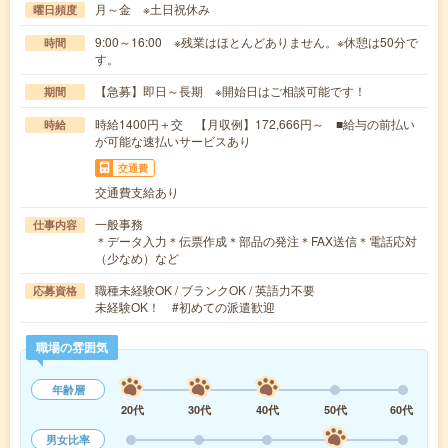
月～金 ※土日祝休み
曜日頻度
9:00～16:00 ※残業はほとんどありません。※休憩は50分で
時間
す。
【急募】即日～長期 ※開始日はご相談可能です！
期間
時給1400円＋交 【月収例】172,666円～ ■給与の前払い
時給
が可能な速払いサービスあり
交通費
交通費支給あり
一般事務
仕事内容
＊データ入力＊伝票作成＊部品の発注＊FAX送信＊電話応対
（少なめ）など
職種未経験OK / ブランクOK / 英語力不要
応募資格
未経験OK！ #初めての派遣歓迎
職場の雰囲気
年齢層
20代
30代
40代
50代
60代
男女比率