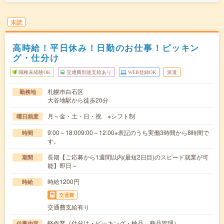
未読
高時給！平日休み！日勤のお仕事！ピッキン
グ・仕分け
職種未経験OK
交通費別途支給あり
WEB登録OK
派遣
札幌市白石区
勤務地
大谷地駅から徒歩20分
月～金・土・日・祝 ※シフト制
曜日頻度
9:00～18:009:00～12:00※表記のうち実働3時間から8時間で
時間
す。
長期【ご応募から1週間以内(最短2日目)のスピード就業が可
期間
能】即日～
時給1200円
時給
交通費
交通費支給有り
軽作業（仕分け・ピッキング・検品、商品管理）
仕事内容