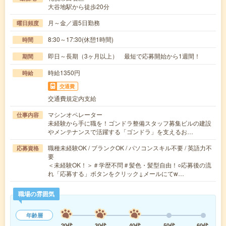
大谷地駅から徒歩20分
月～金／週5日勤務
曜日頻度
8:30～17:30(休憩1時間)
時間
即日～長期（3ヶ月以上） 最短で応募開始から1週間！
期間
時給1350円
時給
交通費
交通費規定内支給
マシンオペレーター
仕事内容
未経験から手に職を！ゴンドラ整備スタッフ募集ビルの建設
やメンテナンスで活躍する「ゴンドラ」を支えるお…
職種未経験OK / ブランクOK / パソコンスキル不要 / 英語力不
応募資格
要
＜未経験OK！＞＃学歴不問＃髪色・髪型自由！○応募後の流
れ「応募する」ボタンをクリック↓メールにてw…
職場の雰囲気
年齢層
20代
30代
40代
50代
60代