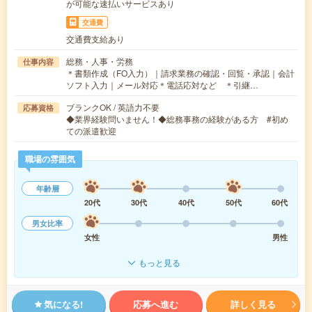
が可能な速払いサービスあり
交通費
交通費支給あり
総務・人事・労務
仕事内容
＊書類作成（FO入力）｜請求業務の確認・回覧・承認｜会計
ソフト入力｜メール対応＊電話応対など ＊引継…
ブランクOK / 英語力不要
応募資格
◆業界経験問いません！◆総務事務の経験がある方 #初め
ての派遣歓迎
職場の雰囲気
年齢層
20代
30代
40代
50代
60代
男女比率
女性
男性
もっと見る
気になる!
応募へ進む
詳しく見る