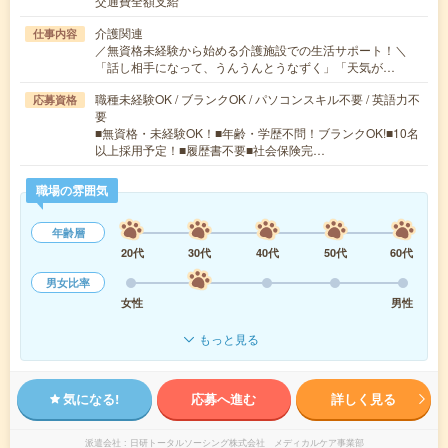
交通費全額支給
介護関連
仕事内容
／無資格未経験から始める介護施設での生活サポート！＼
「話し相手になって、うんうんとうなずく」「天気が…
職種未経験OK / ブランクOK / パソコンスキル不要 / 英語力不
応募資格
要
■無資格・未経験OK！■年齢・学歴不問！ブランクOK!■10名
以上採用予定！■履歴書不要■社会保険完…
職場の雰囲気
年齢層
20代
30代
40代
50代
60代
男女比率
女性
男性
もっと見る
気になる!
応募へ進む
詳しく見る
派遣会社
日研トータルソーシング株式会社 メディカルケア事業部