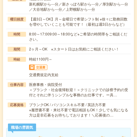
新札幌駅から---分／新さっぽろ駅から---分／厚別駅から---分
／大谷地駅から---分／上野幌駅から---分
【週3日～OK】月～金曜日で希望シフト制 ※徐々に勤務回数
曜日頻度
を増やしていくことも可能です！（最初は週3日からなど）
8:00～17:009:00～18:00など※ご希望の時間帯をご相談くだ
時間
さい。
2ヶ月～OK ※スタート日はお気軽にご相談ください！
期間
時給1100円～
時給
交通費
交通費規定内支給
医療事務・病院受付
仕事内容
＜ブランク・社会復帰歓迎！＞クリニックでの診察予約の受
付とそれに伴うシンプルな事務のお仕事です。ー具…
ブランクOK / パソコンスキル不要 / 英語力不要
応募資格
※履歴書不要・来社不要で電話相談もOK！少しでも気になる
方は是非応募をお待ちしております！＼応募後の…
職場の雰囲気