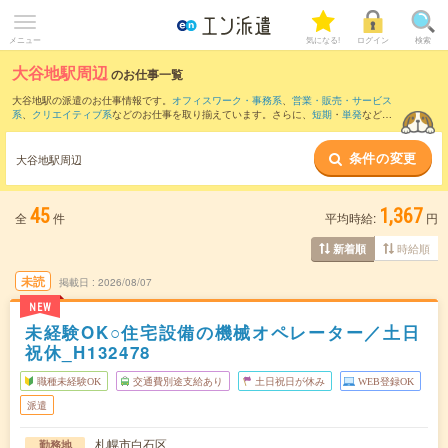
メニュー
気になる!
ログイン
検索
大谷地駅周辺
のお仕事一覧
大谷地駅の派遣のお仕事情報です。
オフィスワーク・事務系
、
営業・販売・サービス
系
、
クリエイティブ系
などのお仕事を取り揃えています。さらに、
短期
・
単発
などの
期間や、
職種未経験OK
などのこだわり条件で絞り込んでいただけます。
条件の変更
また、
大通駅
・
バスセンター前駅
・
すすきの駅
・
菊水駅
・
西４丁目駅
など近隣駅のお
大谷地駅周辺
仕事もご確認いただけます。
45
1,367
全
件
平均時給:
円
時給順
新着順
未読
掲載日
2026/08/07
NEW
未経験OK○住宅設備の機械オペレーター／土日
祝休_H132478
職種未経験OK
交通費別途支給あり
土日祝日が休み
WEB登録OK
派遣
札幌市白石区
勤務地