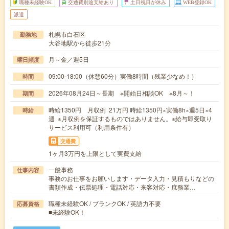
職種未経験OK
交通費別途支給あり
土日祝日が休み
WEB登録OK
派遣
札幌市白石区
勤務地
大谷地駅から徒歩21分
月～金／週5日
曜日頻度
09:00-18:00（休憩60分）実働8時間（残業少なめ！）
時間
2026年08月24日～長期 ※開始日相談OK ※8月～！
期間
時給1350円 月収例 21万円 時給1350円×実働8h×週5日×4
時給
週 ※月収例を保証するものではありません。※給与即受取り
サービス利用可（利用条件有）
交通費
1ヶ月3万円を上限として実費支給
一般事務
仕事内容
事務のお仕事をお願いします・データ入力・見積もりなどの
書類作成・伝票処理・電話対応・来客対応・庶務業…
職種未経験OK / ブランクOK / 英語力不要
応募資格
■未経験OK！