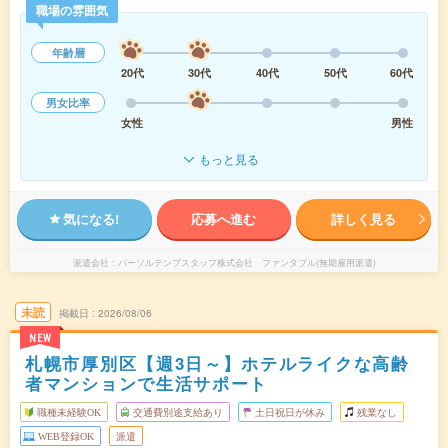
職場の雰囲気
年齢層
20代
30代
40代
50代
60代
男女比率
女性
男性
もっと見る
気になる!
応募へ進む
詳しく見る
派遣会社
パーソルテンプスタッフ株式会社 ファンタブル(無期雇用派遣)
未読
掲載日
2026/08/06
NEW
札幌市厚別区【週3日～】ホテルライクな高齢
者マンションで生活サポート
職種未経験OK
交通費別途支給あり
土日祝日が休み
残業なし
WEB登録OK
派遣