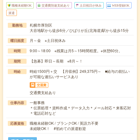
職種未経験OK
交通費別途支給あり
土日祝日が休み
WEB登録OK
派遣
札幌市厚別区
勤務地
大谷地駅から徒歩6分／ひばりが丘(北海道)駅から徒歩15分
月～金 ※土日祝休み
曜日頻度
9:00～18:00 ※残業は月5～15時間程度。※休憩60分。
時間
【急募】即日～長期 ※8月～！
期間
時給1500円＋交 【月収例】249,375円～ ■給与の前払い
時給
が可能な速払いサービスあり
交通費
交通費支給あり
一般事務
仕事内容
＊伝票処理＊資料作成＊データ入力＊メール対応＊来客応対
＊電話応対など
職種未経験OK / ブランクOK / 英語力不要
応募資格
未経験OK！ #初めての派遣歓迎