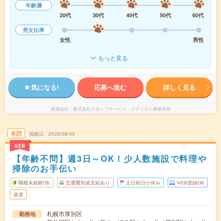
年齢層
20代
30代
40代
50代
60代
男女比率
女性
男性
もっと見る
気になる!
応募へ進む
詳しく見る
派遣会社
株式会社スタッフサービス メディカル事業本部
未読
掲載日
2026/08/05
NEW
【年齢不問】週3日～OK！少人数施設で料理や
掃除のお手伝い
職種未経験OK
交通費別途支給あり
土日祝日が休み
WEB登録OK
派遣
札幌市厚別区
勤務地