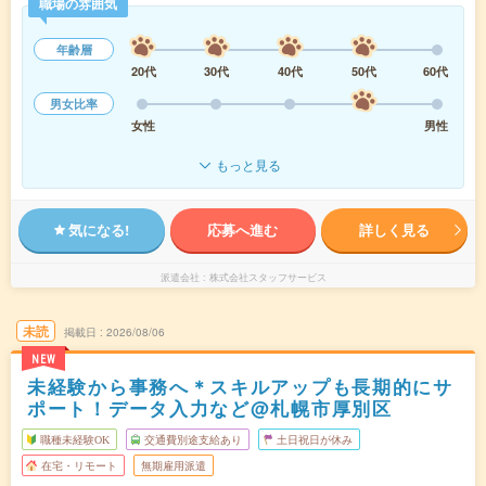
職場の雰囲気
年齢層
20代
30代
40代
50代
60代
男女比率
女性
男性
もっと見る
気になる!
応募へ進む
詳しく見る
派遣会社
株式会社スタッフサービス
未読
掲載日
2026/08/06
NEW
未経験から事務へ＊スキルアップも長期的にサ
ポート！データ入力など@札幌市厚別区
職種未経験OK
交通費別途支給あり
土日祝日が休み
在宅・リモート
無期雇用派遣