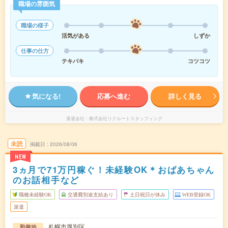
職場の雰囲気
職場の様子
活気がある
しずか
仕事の仕方
テキパキ
コツコツ
気になる!
応募へ進む
詳しく見る
派遣会社
株式会社リクルートスタッフィング
未読
掲載日
2026/08/06
NEW
3ヵ月で71万円稼ぐ！未経験OK＊おばあちゃん
のお話相手など
職種未経験OK
交通費別途支給あり
土日祝日が休み
WEB登録OK
派遣
札幌市厚別区
勤務地