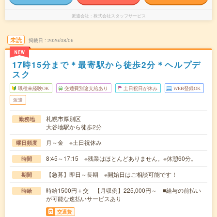
派遣会社
株式会社スタッフサービス
未読
掲載日
2026/08/06
NEW
17時15分まで＊最寄駅から徒歩2分＊ヘルプデ
スク
職種未経験OK
交通費別途支給あり
土日祝日が休み
WEB登録OK
派遣
札幌市厚別区
勤務地
大谷地駅から徒歩2分
月～金 ※土日祝休み
曜日頻度
8:45～17:15 ※残業はほとんどありません。※休憩60分。
時間
【急募】即日～長期 ※開始日はご相談可能です！
期間
時給1500円＋交 【月収例】225,000円～ ■給与の前払い
時給
が可能な速払いサービスあり
交通費