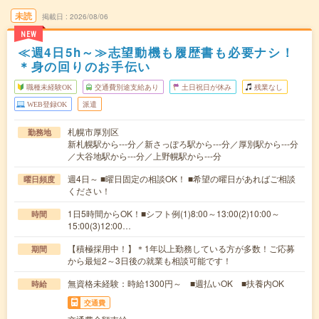
未読
掲載日
2026/08/06
NEW
≪週4日5h～≫志望動機も履歴書も必要ナシ！
＊身の回りのお手伝い
職種未経験OK
交通費別途支給あり
土日祝日が休み
残業なし
WEB登録OK
派遣
札幌市厚別区
勤務地
新札幌駅から---分／新さっぽろ駅から---分／厚別駅から---分
／大谷地駅から---分／上野幌駅から---分
週4日～ ■曜日固定の相談OK！ ■希望の曜日があればご相談
曜日頻度
ください！
1日5時間からOK！■シフト例(1)8:00～13:00(2)10:00～
時間
15:00(3)12:00…
【積極採用中！】＊1年以上勤務している方が多数！ご応募
期間
から最短2～3日後の就業も相談可能です！
無資格未経験：時給1300円～ ■週払いOK ■扶養内OK
時給
交通費