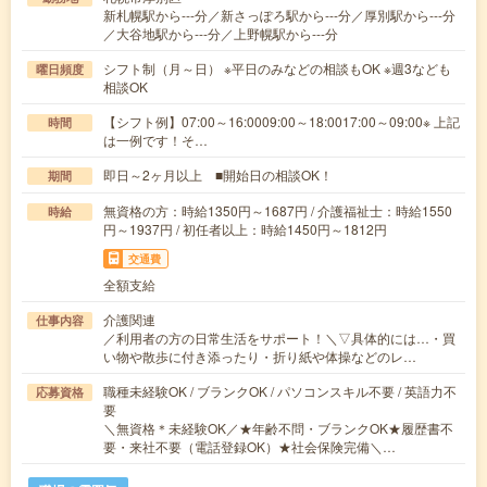
新札幌駅から---分／新さっぽろ駅から---分／厚別駅から---分
／大谷地駅から---分／上野幌駅から---分
シフト制（月～日） ※平日のみなどの相談もOK ※週3なども
曜日頻度
相談OK
【シフト例】07:00～16:0009:00～18:0017:00～09:00※ 上記
時間
は一例です！そ…
即日～2ヶ月以上 ■開始日の相談OK！
期間
無資格の方：時給1350円～1687円 / 介護福祉士：時給1550
時給
円～1937円 / 初任者以上：時給1450円～1812円
交通費
全額支給
介護関連
仕事内容
／利用者の方の日常生活をサポート！＼▽具体的には…・買
い物や散歩に付き添ったり・折り紙や体操などのレ…
職種未経験OK / ブランクOK / パソコンスキル不要 / 英語力不
応募資格
要
＼無資格＊未経験OK／★年齢不問・ブランクOK★履歴書不
要・来社不要（電話登録OK）★社会保険完備＼…