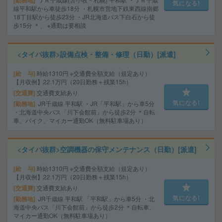
勤務地
気になる!
線平和駅から車徒歩18分 ・札幌市営地下鉄東西線南郷
18丁目駅から徒歩23分 ・JR北海道バス下白石から徒
歩15分 ＊、 ※通勤は要相談
<タイパ抜群>設備点検・整備・修理（日勤）[派遣]
給 与
時給1310円 ※交通費全額支給（規定あり）
【月収例】22.1万円（20日勤務＋残業15h）
交通費
交通費支給あり
気になる!
勤務地
JR千歳線 平和駅 ・JR「平和駅」から車5分
・北海道中央バス「川下会館前」から徒歩2分 ＊自転
車、バイク、マイカー通勤OK（無料駐車場あり）
<タイパ抜群>空調機器の保守メンテナンス（日勤）[派遣]
給 与
時給1310円 ※交通費全額支給（規定あり）
【月収例】22.1万円（20日勤務＋残業15h）
交通費
交通費支給あり
気になる!
勤務地
JR千歳線 平和駅 「平和駅」から車5分 ・北
海道中央バス「川下会館前」から徒歩2分 ＊自転車、
マイカー通勤OK（無料駐車場あり）