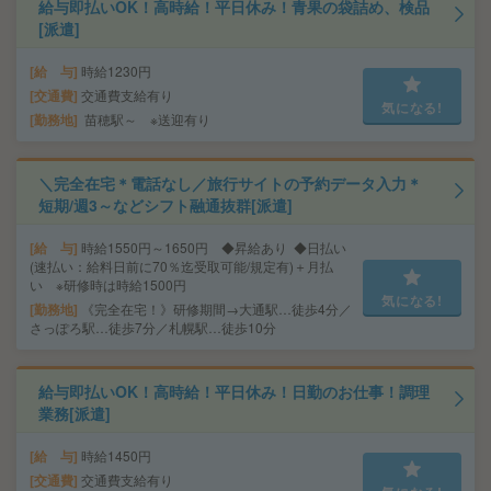
給与即払いOK！高時給！平日休み！青果の袋詰め、検品
[派遣]
給 与
時給1230円
交通費
交通費支給有り
気になる!
勤務地
苗穂駅～ ※送迎有り
＼完全在宅＊電話なし／旅行サイトの予約データ入力＊
短期/週3～などシフト融通抜群[派遣]
給 与
時給1550円～1650円 ◆昇給あり ◆日払い
(速払い：給料日前に70％迄受取可能/規定有)＋月払
い ※研修時は時給1500円
気になる!
勤務地
《完全在宅！》研修期間→大通駅…徒歩4分／
さっぽろ駅…徒歩7分／札幌駅…徒歩10分
給与即払いOK！高時給！平日休み！日勤のお仕事！調理
業務[派遣]
給 与
時給1450円
交通費
交通費支給有り