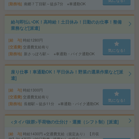
気になる!
勤務地
南郷７丁目駅～徒歩7分 ※車通勤OK
給与即払いOK！高時給！土日休み！日勤のお仕事！整備
業務など[派遣]
給 与
時給1280円
交通費
交通費支給有り
気になる!
勤務地
新さっぽろ駅～ ※車通勤・バイク通勤OK
座り仕事！車通勤OK！平日休み！野菜の選果作業など[派
遣]
給 与
時給1300円
交通費
交通費支給有り
気になる!
勤務地
長都駅～徒歩11分 ※車通勤・バイク通勤OK
<タイパ抜群>手荷物の仕分け・運搬（シフト制）[派遣]
給 与
時給1430円 ※交通費支給（規定あり） 【月収
例】21.4万円（20日勤務 ※残業なしの場合）