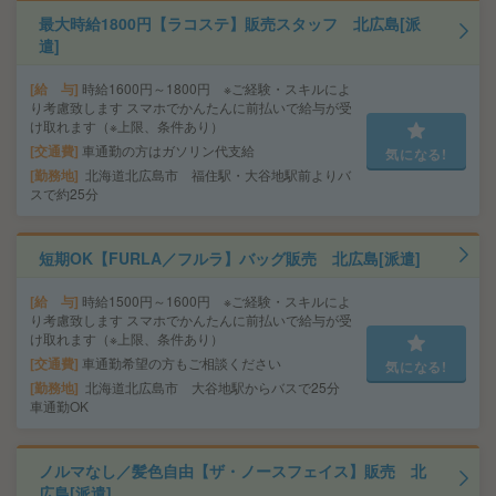
最大時給1800円【ラコステ】販売スタッフ 北広島[派
遣]
給 与
時給1600円～1800円 ※ご経験・スキルによ
り考慮致します スマホでかんたんに前払いで給与が受
け取れます（※上限、条件あり）
交通費
車通勤の方はガソリン代支給
気になる!
勤務地
北海道北広島市 福住駅・大谷地駅前よりバ
スで約25分
短期OK【FURLA／フルラ】バッグ販売 北広島[派遣]
給 与
時給1500円～1600円 ※ご経験・スキルによ
り考慮致します スマホでかんたんに前払いで給与が受
け取れます（※上限、条件あり）
交通費
車通勤希望の方もご相談ください
気になる!
勤務地
北海道北広島市 大谷地駅からバスで25分
車通勤OK
ノルマなし／髪色自由【ザ・ノースフェイス】販売 北
広島[派遣]