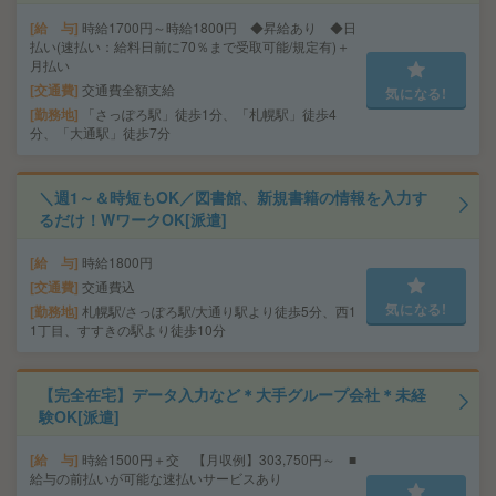
給 与
時給1700円～時給1800円 ◆昇給あり ◆日
払い(速払い：給料日前に70％まで受取可能/規定有)＋
月払い
交通費
交通費全額支給
気になる!
勤務地
「さっぽろ駅」徒歩1分、「札幌駅」徒歩4
分、「大通駅」徒歩7分
＼週1～＆時短もOK／図書館、新規書籍の情報を入力す
るだけ！WワークOK[派遣]
給 与
時給1800円
交通費
交通費込
気になる!
勤務地
札幌駅/さっぽろ駅/大通り駅より徒歩5分、西1
1丁目、すすきの駅より徒歩10分
【完全在宅】データ入力など＊大手グループ会社＊未経
験OK[派遣]
給 与
時給1500円＋交 【月収例】303,750円～ ■
給与の前払いが可能な速払いサービスあり