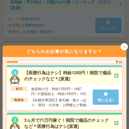
高時給！平日休み！日勤のお仕事！ピッキング・仕分け
[派遣]
給 与
時給1200円
交通費
交通費支給有り
気になる!
勤務地
大谷地駅～徒歩20分
時給1500円＊【年収400万以上×正社員の可能性】賞与4
どちらのお仕事が気になりますか？
ヶ月分！手当充実＊事務[正社員への紹介予定派遣]
1
/10
給 与
時給1500円
交通費
全額支給
【医療行為はナシ】時給1350円！病院で備品
気になる!
勤務地
さっぽろ駅徒歩2分、札幌駅徒歩3分
のチェックなど＊[派遣]
無資格の方：時給1350円～1687
給与
円 / 介護福祉士：時給1550円～1937
最大27名！10月！研修後完全在宅！大手×面接日程調整
円 / 初任者以上：時給1450円～1812
[派遣]
【札幌市厚別区】新札幌・新さっぽ
気になる!
勤務地
円
ろ・厚別・大谷地・上野幌など勤務地
多数！
給 与
時給1400円 月収例 217,000円+残業代 ◆
在宅手当（200円/日）支給あり♪
3ヵ月で71万円稼ぐ！病院で備品のチェック
交通費
全額支給
など＊医療行為はナシ[派遣]
気になる!
さっぽろ駅徒歩3分、札幌駅徒歩3分 ※駅直結