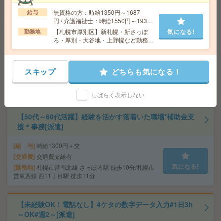
勤務地
オフィス！駅直結！
無資格の方：時給1350円～1687
給与
円 / 介護福祉士：時給1550円～1937
円 / 初任者以上：時給1450円～1812
【札幌市厚別区】新札幌・新さっぽ
気になる!
勤務地
【急募】即日×高時給1400円！チームワーク良い職場！事
円
ろ・厚別・大谷地・上野幌など勤務地
務アシ[派遣]
多数！
給 与
時給1400円 月収例 219,240円
スキップ
どちらも気になる！
交通費
全額支給
気になる!
勤務地
菊水駅徒歩3分
しばらく表示しない
【50代～60代活躍】経験を活かす落着いた職場*補助金支
援＊事務[派遣]
給 与
時給1300円＋交
交通費
交通費支給有
気になる!
勤務地
札幌市営南北線 さっぽろ駅 徒歩10分/札幌市
営東西線 西11丁目駅 徒歩11分
【未経験OK！電話なし】4ケタの数字データ入力#1日3h
～OK#週2～[派遣]