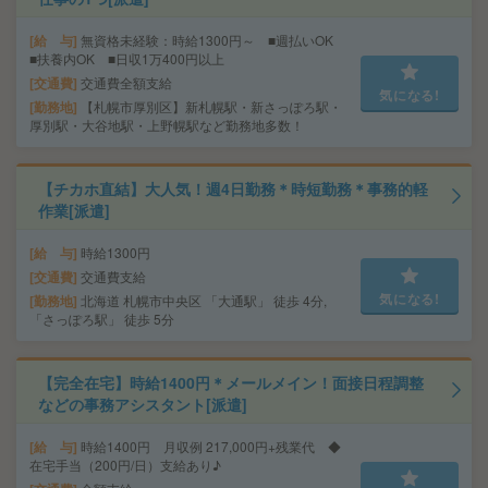
給 与
無資格未経験：時給1300円～ ■週払いOK
■扶養内OK ■日収1万400円以上
交通費
交通費全額支給
気になる!
勤務地
【札幌市厚別区】新札幌駅・新さっぽろ駅・
厚別駅・大谷地駅・上野幌駅など勤務地多数！
【チカホ直結】大人気！週4日勤務＊時短勤務＊事務的軽
作業[派遣]
給 与
時給1300円
交通費
交通費支給
気になる!
勤務地
北海道 札幌市中央区 「大通駅」 徒歩 4分,
「さっぽろ駅」 徒歩 5分
【完全在宅】時給1400円＊メールメイン！面接日程調整
などの事務アシスタント[派遣]
給 与
時給1400円 月収例 217,000円+残業代 ◆
在宅手当（200円/日）支給あり♪