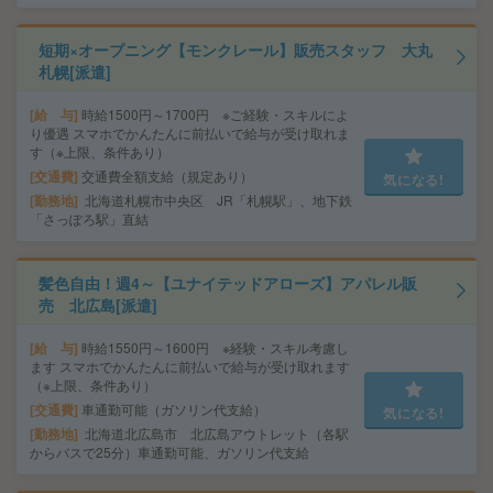
短期×オープニング【モンクレール】販売スタッフ 大丸
札幌[派遣]
給 与
時給1500円～1700円 ※ご経験・スキルによ
り優遇 スマホでかんたんに前払いで給与が受け取れま
す（※上限、条件あり）
交通費
交通費全額支給（規定あり）
気になる!
勤務地
北海道札幌市中央区 JR「札幌駅」、地下鉄
「さっぽろ駅」直結
髪色自由！週4～【ユナイテッドアローズ】アパレル販
売 北広島[派遣]
給 与
時給1550円～1600円 ※経験・スキル考慮し
ます スマホでかんたんに前払いで給与が受け取れます
（※上限、条件あり）
交通費
車通勤可能（ガソリン代支給）
気になる!
勤務地
北海道北広島市 北広島アウトレット（各駅
からバスで25分）車通勤可能、ガソリン代支給