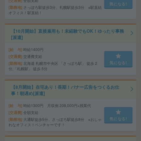
交通費
全額支給
気になる!
勤務地
さっぽろ駅徒歩3分、札幌駅徒歩3分 ※駅直結
オフィス！駅直結！
【10月開始】直接雇用も！未経験でもOK！ゆったり事務
[派遣]
給 与
時給1400円
交通費
交通費支給
気になる!
勤務地
北海道 札幌市中央区 「さっぽろ駅」 徒歩 2
分,「札幌駅」 徒歩 5分
【8月開始】在宅あり！長期！バナー広告をつくるお仕
事！朝遅め[派遣]
給 与
時給1300円 月収例 208,000円+残業代
交通費
全額支給
気になる!
勤務地
大通駅徒歩5分、さっぽろ駅徒歩8分 ※おしゃ
れなオフィス！ベンチャーです！