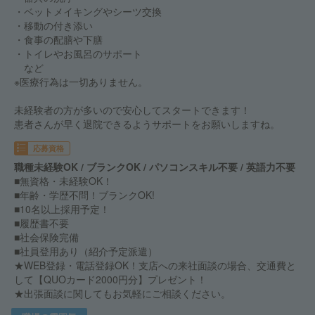
・ベットメイキングやシーツ交換
・移動の付き添い
・食事の配膳や下膳
・トイレやお風呂のサポート
など
※医療行為は一切ありません。
未経験者の方が多いので安心してスタートできます！
患者さんが早く退院できるようサポートをお願いしますね。
応募資格
職種未経験OK / ブランクOK / パソコンスキル不要 / 英語力不要
■無資格・未経験OK！
■年齢・学歴不問！ブランクOK!
■10名以上採用予定！
■履歴書不要
■社会保険完備
■社員登用あり（紹介予定派遣）
★WEB登録・電話登録OK！支店への来社面談の場合、交通費と
して【QUOカード2000円分】プレゼント！
★出張面談に関してもお気軽にご相談ください。