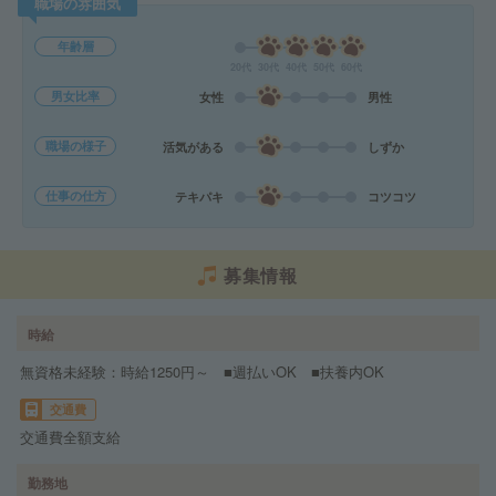
職場の雰囲気
年齢層
20代
30代
40代
50代
60代
男女比率
女性
男性
職場の様子
活気がある
しずか
仕事の仕方
テキパキ
コツコツ
募集情報
時給
無資格未経験：時給1250円～ ■週払いOK ■扶養内OK
交通費
交通費全額支給
勤務地