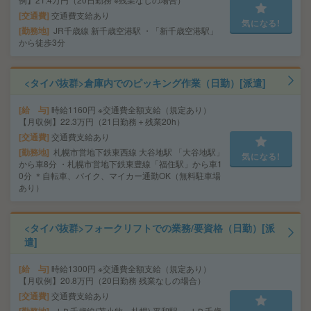
交通費
交通費支給あり
気になる!
勤務地
JR千歳線 新千歳空港駅 ・「新千歳空港駅」
から徒歩3分
<タイパ抜群>倉庫内でのピッキング作業（日勤）[派遣]
給 与
時給1160円 ※交通費全額支給（規定あり）
【月収例】22.3万円（21日勤務＋残業20h）
交通費
交通費支給あり
勤務地
札幌市営地下鉄東西線 大谷地駅 「大谷地駅」
気になる!
から車8分 ・札幌市営地下鉄東豊線「福住駅」から車1
0分 ＊自転車、バイク、マイカー通勤OK（無料駐車場
あり）
<タイパ抜群>フォークリフトでの業務/要資格（日勤）[派
遣]
給 与
時給1300円 ※交通費全額支給（規定あり）
【月収例】20.8万円（20日勤務 残業なしの場合）
交通費
交通費支給あり
ＪＲ千歳線(苫小牧－札幌) 平和駅 ・ＪＲ千歳