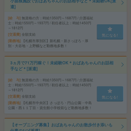
小規模施設でおばあちゃんのお話相手など＊未経験OK[派
遣]
給 与
無資格の方：時給1350円～1687円 / 介護福祉
士：時給1550円～1937円 / 初任者以上：時給1450円
～1812円
交通費
全額支給
気になる!
勤務地
【札幌市厚別区】新札幌・新さっぽろ・厚
別・大谷地・上野幌など勤務地多数！
3ヵ月で71万円稼ぐ！未経験OK＊おばあちゃんのお話相
手など＊[派遣]
給 与
無資格の方：時給1350円～1687円 / 介護福祉
士：時給1550円～1937円 / 初任者以上：時給1450円
～1812円
交通費
全額支給
気になる!
勤務地
【札幌市中央区】さっぽろ・円山公園・中島
公園・西１１丁目・資生館小学校前など勤務地多数！
【オープニング募集】おばあちゃんのお散歩付き添いも
仕事の1つ[派遣]