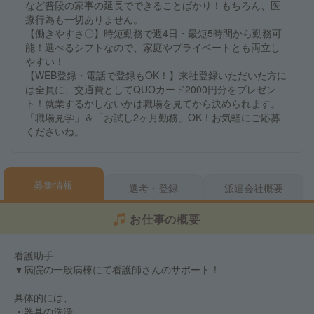
など普段の家事の延長でできることばかり！もちろん、医
療行為も一切ありません。
【働きやすさ〇】時短勤務で週4日・最短5時間から勤務可
能！選べるシフトなので、家庭やプライベートとも両立し
やすい！
【WEB登録・電話で登録もOK！】来社登録いただいた方に
は全員に、交通費としてQUOカード2000円分をプレゼン
ト！就業するかしないかは職場を見てから決められます。
「職場見学」＆「お試し2ヶ月勤務」OK！お気軽にご応募
くださいね。
募集情報
選考・登録
派遣会社概要
お仕事の概要
看護助手
▼病院の一般病棟にて看護師さんのサポート！
具体的には、
・器具の洗浄