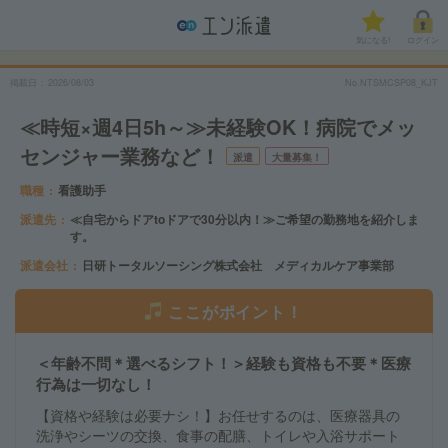
気になる!
ログイン
掲載日
2026/08/03
No.NTSMCSP08_KJT
≪時短×週4日5h～≫未経験OK！病院でメッ
センジャー業務など！
派遣
大量募集！
職種
看護助手
派遣先
≪自宅からドアtoドアで30分以内！≫ご希望の勤務地を紹介しま
す。
派遣会社
日研トータルソーシング株式会社 メディカルケア事業部
ここがポイント！
＜年齢不問＊選べるシフト！＞経験も資格も不要＊医療
行為は一切なし！
【資格や経験は必要ナシ！】お任せするのは、医療器具の
洗浄やシーツの交換、食事の配膳、トイレや入浴サポート