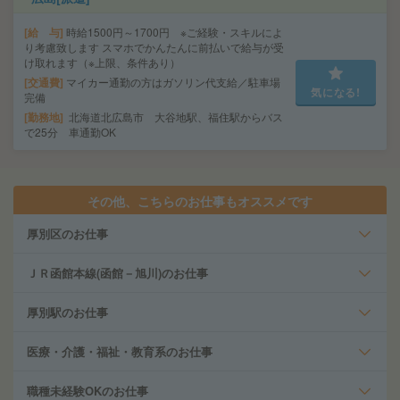
給 与
時給1500円～1700円 ※ご経験・スキルによ
り考慮致します スマホでかんたんに前払いで給与が受
け取れます（※上限、条件あり）
交通費
マイカー通勤の方はガソリン代支給／駐車場
気になる!
完備
勤務地
北海道北広島市 大谷地駅、福住駅からバス
で25分 車通勤OK
その他、こちらのお仕事もオススメです
厚別区のお仕事
ＪＲ函館本線(函館－旭川)のお仕事
厚別駅のお仕事
医療・介護・福祉・教育系のお仕事
職種未経験OKのお仕事