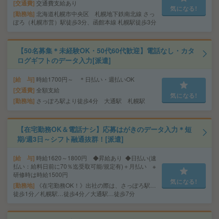
交通費
交通費支給あり
気になる!
勤務地
北海道札幌市中央区 札幌地下鉄南北線 さっ
ぽろ（札幌市営）駅徒歩3分、函館本線 札幌駅徒歩3分
【50名募集＊未経験OK・50代60代歓迎】電話なし・カタ
ログギフトのデータ入力[派遣]
給 与
時給1700円～ ＊日払い・週払いOK
交通費
全額支給
気になる!
勤務地
さっぽろ駅より徒歩4分 大通駅 札幌駅
【在宅勤務OK＆電話ナシ】応募はがきのデータ入力＊短
期/週3日～シフト融通抜群！[派遣]
給 与
時給1620～1800円 ◆昇給あり ◆日払い(速
払い：給料日前に70％迄受取可能/規定有)＋月払い ※
研修時は時給1500円
気になる!
勤務地
《在宅勤務OK！》出社の際は、さっぽろ駅…
徒歩1分／札幌駅…徒歩4分／大通駅…徒歩7分