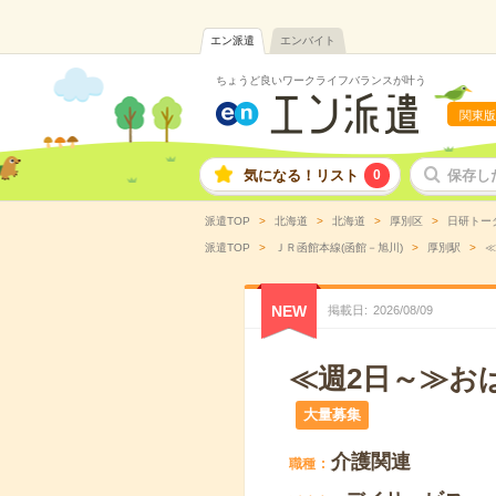
エン派遣
エンバイト
ちょうど良いワークライフバランスが叶う
関東版
気になる！リスト
0
保存し
派遣TOP
北海道
北海道
厚別区
日研トー
派遣TOP
ＪＲ函館本線(函館－旭川)
厚別駅
≪
NEW
掲載日
2026
/
08
/
09
≪週2日～≫お
大量募集
介護関連
職種