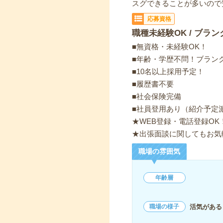
スグできることが多いので
応募資格
職種未経験OK / ブラン
■無資格・未経験OK！
■年齢・学歴不問！ブランク
■10名以上採用予定！
■履歴書不要
■社会保険完備
■社員登用あり（紹介予定
★WEB登録・電話登録OK
★出張面談に関してもお気
職場の雰囲気
年齢層
活気がある
職場の様子