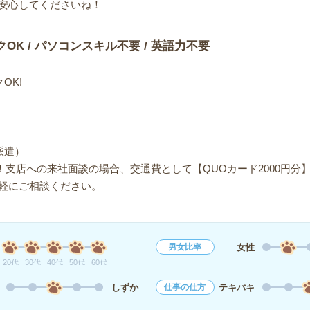
安心してくださいね！
クOK / パソコンスキル不要 / 英語力不要
OK!
派遣）
！支店への来社面談の場合、交通費として【QUOカード2000円分
軽にご相談ください。
女性
男女比率
20代
30代
40代
50代
60代
しずか
テキパキ
仕事の仕方