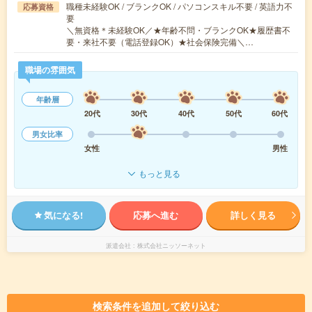
職種未経験OK / ブランクOK / パソコンスキル不要 / 英語力不
応募資格
要
＼無資格＊未経験OK／★年齢不問・ブランクOK★履歴書不
要・来社不要（電話登録OK）★社会保険完備＼…
職場の雰囲気
年齢層
20代
30代
40代
50代
60代
男女比率
女性
男性
もっと見る
気になる!
応募へ進む
詳しく見る
派遣会社
株式会社ニッソーネット
検索条件を追加して絞り込む