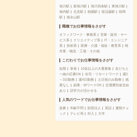
旭川駅
新旭川駅
旭川四条駅
東旭川駅
相内駅
北見駅
柏陽駅
留辺蘂駅
桜岡
駅
南永山駅
職種でお仕事情報をさがす
オフィスワーク・事務系
営業・販売・サー
ビス系
クリエイティブ系
IT・エンジニア
系
技術系
医療・介護・福祉・教育系
軽
作業・物流・工場・その他
こだわりでお仕事情報をさがす
短期
単発
10名以上の大量募集
友だちと
一緒の応募OK
在宅・リモートワーク
週2
～3日勤務
週4日勤務
土日祝のみ勤務
残
業なし
副業・WワークOK
交通費別途支給
あり
語学力が活かせる
人気のワードでお仕事情報をさがす
急募
年齢不問
財団法人
英語
書類チェ
ック
テレビ局
封入
大学