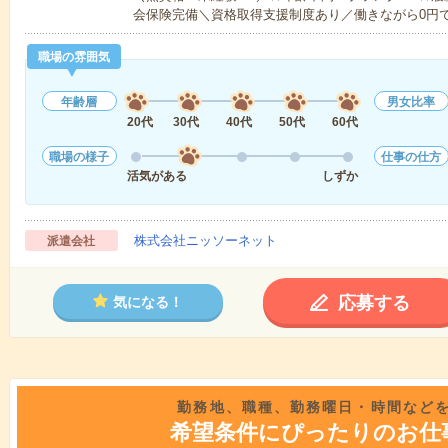
会保険完備＼資格取得支援制度あり／働きながら0円
職場の雰囲気
年齢層
男女比率
20代
30代
40代
50代
60代
職場の様子
仕事の仕方
活気がある
しずか
株式会社ニッソーネット
派遣会社
応募する
気になる！
勤務地、職種、勤務曜日・時間など
希望条件にぴったりのお仕