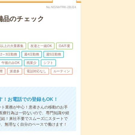
No.NISNHTRK-2BJ24
で備品のチェック
名以上の大量募集
友達と一緒OK
OA不要
2～3日勤務
週4日勤務
週5日勤務
午後のみOK
残業少
シフト
煙
派遣多
電話対応なし
ルーティン
す！お電話での登録もOK！
ート業務が中心！患者さんの移動のお手
医療行為は一切ないので、専門知識や経
完結！来社不要でスムーズにスタートで
で、無理なく自分のペースで働けます！