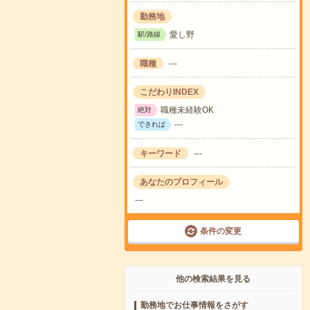
勤務地
愛し野
駅/路線
職種
---
こだわりINDEX
職種未経験OK
絶対
---
できれば
キーワード
---
あなたのプロフィール
---
条件の変更
他の検索結果を見る
勤務地でお仕事情報をさがす