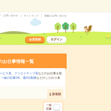
プ・お問い合わせ
サイトマップ
掲載のお問い合わせ
会員登録
ログイン
のお仕事情報一覧
ービス系
、
クリエイティブ系
などのお仕事を取
一緒の応募OK
、
週4日勤務
などのこだわり条
新着順
一括
応募