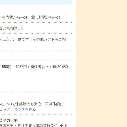
／相内駅から---分／愛し野駅から---分
なども相談OK
～09:00※ 上記は一例です！その他シフトもご相
550円～1937円 / 初任者以上：時給1450
わないので未経験でも安心！▽具体的に
ェック…
つづきを見る
 英語力不要
歴書不要・来社不要（電話登録OK）★社