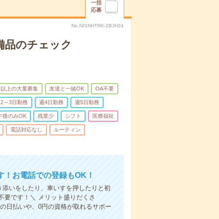
一括
応募
No.NISNHTRK-2BJH24
で備品のチェック
名以上の大量募集
友達と一緒OK
OA不要
2～3日勤務
週4日勤務
週5日勤務
午後のみOK
残業少
シフト
医療福祉
電話対応なし
ルーティン
す！お電話での登録もOK！
付き添いをしたり、車いすを押したりと初
不要です！＼ メリット盛りだくさ
の日払いや、0円の資格が取れるサポー