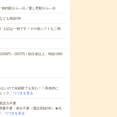
／相内駅から---分／愛し野駅から---分
なども相談OK
～09:00※ 上記は一例です！その他シフトもご相
550円～1937円 / 初任者以上：時給1450
わないので未経験でも安心！▽具体的に
ェック…
つづきを見る
 英語力不要
歴書不要・来社不要（電話登録OK）★社
で…
つづきを見る