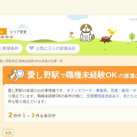
ヘル
版
エリア変更
た希望条件
お気に入りの派遣会社
愛し野駅周辺 職種未経験OKの派遣の仕事一覧
愛し野駅
職種未経験OK
で
の派遣
愛し野駅の派遣のお仕事情報です。
オフィスワーク・事務系
、
営業・販売・サ
り揃えています。職種未経験OKの条件の他に、
交通費別途支給あり
、
友だちと
件も取り揃えています。
2
1
2
件中
～
件を表示中
未読