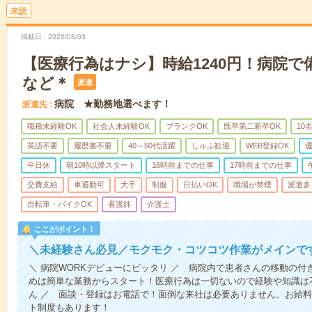
未読
掲載日
2026/08/03
【医療行為はナシ】時給1240円！病院
など＊
派遣
病院 ★勤務地選べます！
派遣先
職種未経験OK
社会人未経験OK
ブランクOK
既卒第二新卒OK
10
英語不要
履歴書不要
40～50代活躍
しゅふ歓迎
WEB登録OK
週
平日休
朝10時以降スタート
16時前までの仕事
17時前までの仕事
交費支給
車通勤可
大手
制服
日払いOK
職場が禁煙
派遣多
自転車・バイクOK
看護師
介護士
ここがポイント！
＼未経験さん必見／モクモク・コツコツ作業がメインで
＼ 病院WORKデビューにピッタリ ／ 病院内で患者さんの移動の
めは簡単な業務からスタート！医療行為は一切ないので経験や知識は
ん ／ 面談・登録はお電話で！面倒な来社は必要ありません。お給料
ト制度もあります！