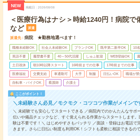
NEW
掲載日
2026/08/08
＜医療行為はナシ＞時給1240円！病院
など
派遣
病院 ★勤務地選べます！
派遣先
職種未経験OK
社会人未経験OK
ブランクOK
既卒第二新卒OK
10
英語不要
履歴書不要
40～50代活躍
しゅふ歓迎
WEB登録OK
週
土日祝休
朝10時以降スタート
16時前までの仕事
17時前までの仕事
医療福祉
交費支給
車通勤可
大手
制服
日払いOK
職場が禁
自転車・バイクOK
看護師
介護士
ここがポイント！
＼未経験さん必見／モクモク・コツコツ作業がメインで
＼ 未経験でも安心してスタートできる ／病院内でのかんたんなサポ
伝いや備品チェックなど、すぐ覚えられる作業からスタートします。
験は不要です！＼ はじめやすさもバッチリ ／面談・登録はお電話で
きます。さらに日払い制度も利用OK！シフトも柔軟に相談できるの