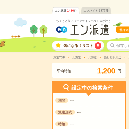
エン派遣
1416
件
エンバイト
2477
件
ちょうど良いワークライフバランスが叶う
北海道
気になる！リスト
0
保存し
派遣TOP
北海道
北海道
愛し野駅周辺
,
1
2
0
0
平均時給:
円
設定中の検索条件
期間
---
派遣形式
---
時給
---