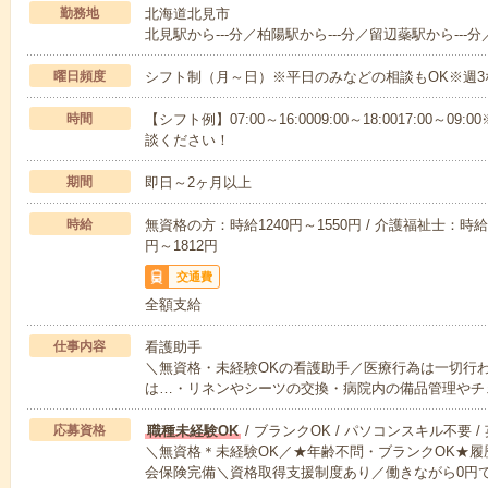
勤務地
北海道北見市
北見駅から---分／柏陽駅から---分／留辺蘂駅から---分
曜日頻度
シフト制（月～日）※平日のみなどの相談もOK※週3
時間
【シフト例】07:00～16:0009:00～18:0017:00
談ください！
期間
即日～2ヶ月以上
時給
無資格の方：時給1240円～1550円 / 介護福祉士：時給1
円～1812円
交通費
全額支給
仕事内容
看護助手
＼無資格・未経験OKの看護助手／医療行為は一切行
は…・リネンやシーツの交換・病院内の備品管理やチ
応募資格
職種未経験OK
/ ブランクOK / パソコンスキル不要 /
＼無資格＊未経験OK／★年齢不問・ブランクOK★履
会保険完備＼資格取得支援制度あり／働きながら0円