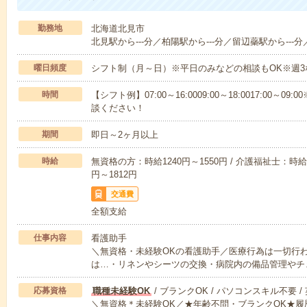
勤務地
北海道北見市
北見駅から---分／柏陽駅から---分／留辺蘂駅から---分
曜日頻度
シフト制（月～日）※平日のみなどの相談もOK※週3
時間
【シフト例】07:00～16:0009:00～18:0017:00
談ください！
期間
即日～2ヶ月以上
時給
無資格の方：時給1240円～1550円 / 介護福祉士：時給1
円～1812円
交通費
全額支給
仕事内容
看護助手
＼無資格・未経験OKの看護助手／医療行為は一切行
は…・リネンやシーツの交換・病院内の備品管理やチ
応募資格
職種未経験OK
/ ブランクOK / パソコンスキル不要 /
＼無資格＊未経験OK／★年齢不問・ブランクOK★履