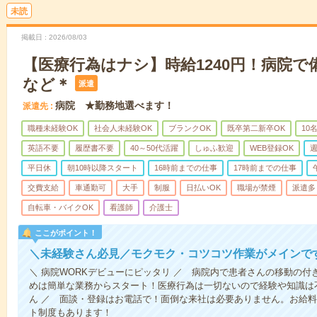
未読
掲載日
2026/08/03
【医療行為はナシ】時給1240円！病院
など＊
派遣
病院 ★勤務地選べます！
派遣先
職種未経験OK
社会人未経験OK
ブランクOK
既卒第二新卒OK
10
英語不要
履歴書不要
40～50代活躍
しゅふ歓迎
WEB登録OK
週
平日休
朝10時以降スタート
16時前までの仕事
17時前までの仕事
交費支給
車通勤可
大手
制服
日払いOK
職場が禁煙
派遣多
自転車・バイクOK
看護師
介護士
ここがポイント！
＼未経験さん必見／モクモク・コツコツ作業がメインで
＼ 病院WORKデビューにピッタリ ／ 病院内で患者さんの移動の
めは簡単な業務からスタート！医療行為は一切ないので経験や知識は
ん ／ 面談・登録はお電話で！面倒な来社は必要ありません。お給料
ト制度もあります！