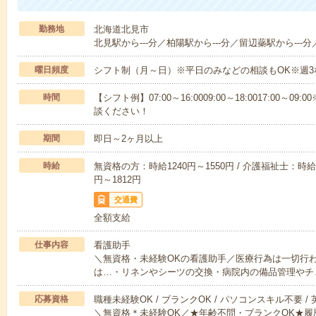
勤務地
北海道北見市
北見駅から---分／柏陽駅から---分／留辺蘂駅から---分
曜日頻度
シフト制（月～日）※平日のみなどの相談もOK※週3
時間
【シフト例】07:00～16:0009:00～18:0017:00
談ください！
期間
即日～2ヶ月以上
時給
無資格の方：時給1240円～1550円 / 介護福祉士：時給1
円～1812円
交通費
全額支給
仕事内容
看護助手
＼無資格・未経験OKの看護助手／医療行為は一切行
は…・リネンやシーツの交換・病院内の備品管理やチ
応募資格
職種未経験OK / ブランクOK / パソコンスキル不要 /
＼無資格＊未経験OK／★年齢不問・ブランクOK★履