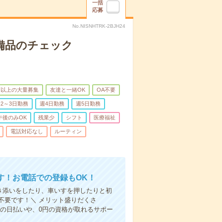
一括
応募
No.NISNHTRK-2BJH24
で備品のチェック
名以上の大量募集
友達と一緒OK
OA不要
2～3日勤務
週4日勤務
週5日勤務
午後のみOK
残業少
シフト
医療福祉
電話対応なし
ルーティン
す！お電話での登録もOK！
付き添いをしたり、車いすを押したりと初
不要です！＼ メリット盛りだくさ
の日払いや、0円の資格が取れるサポー