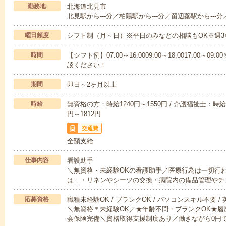
勤務地
北海道北見市
北見駅から---分／柏陽駅から---分／留辺蘂駅から---分
曜日頻度
シフト制（月～日）※平日のみなどの相談もOK※週3
時間
【シフト例】07:00～16:0009:00～18:0017:00
談ください！
期間
即日～2ヶ月以上
時給
無資格の方：時給1240円～1550円 / 介護福祉士：時給1
円～1812円
交通費
全額支給
仕事内容
看護助手
＼無資格・未経験OKの看護助手／医療行為は一切行
は…・リネンやシーツの交換・病院内の備品管理やチ
応募資格
職種未経験OK / ブランクOK / パソコンスキル不要 /
＼無資格＊未経験OK／★年齢不問・ブランクOK★履
会保険完備＼資格取得支援制度あり／働きながら0円