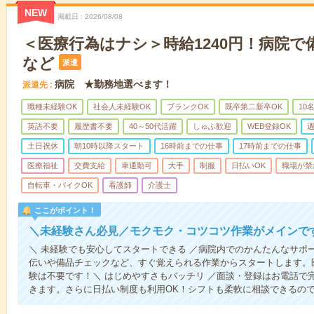
NEW
掲載日
2026/08/08
＜医療行為はナシ＞時給1240円！病院
など
派遣
病院 ★勤務地選べます！
派遣先
職種未経験OK
社会人未経験OK
ブランクOK
既卒第二新卒OK
10
英語不要
履歴書不要
40～50代活躍
しゅふ歓迎
WEB登録OK
週
土日祝休
朝10時以降スタート
16時前までの仕事
17時前までの仕事
医療福祉
交費支給
車通勤可
大手
制服
日払いOK
職場が禁
自転車・バイクOK
看護師
介護士
ここがポイント！
＼未経験さん必見／モクモク・コツコツ作業がメインで
＼ 未経験でも安心してスタートできる ／病院内でのかんたんなサポ
伝いや備品チェックなど、すぐ覚えられる作業からスタートします。
験は不要です！＼ はじめやすさもバッチリ ／面談・登録はお電話で
きます。さらに日払い制度も利用OK！シフトも柔軟に相談できるの