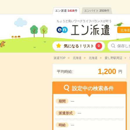
エン派遣
1416
件
エンバイト
2539
件
ちょうど良いワークライフバランスが叶う
北海道
気になる！リスト
0
保存し
派遣TOP
北海道
北海道
愛し野駅周辺
,
1
2
0
0
平均時給:
円
設定中の検索条件
期間
---
派遣形式
---
時給
---