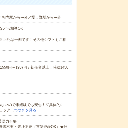
／相内駅から---分／愛し野駅から---分
なども相談OK
～09:00※ 上記は一例です！その他シフトもご相
550円～1937円 / 初任者以上：時給1450
わないので未経験でも安心！▽具体的に
ェック…
つづきを見る
 英語力不要
歴書不要・来社不要（電話登録OK）★社