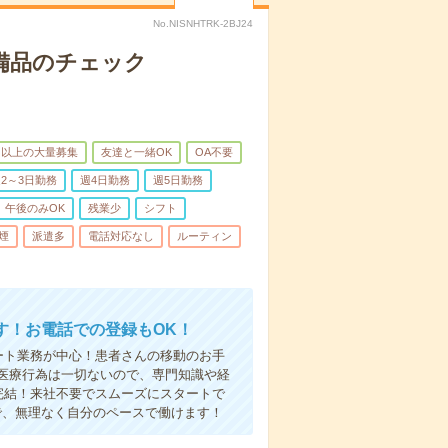
No.NISNHTRK-2BJ24
で備品のチェック
名以上の大量募集
友達と一緒OK
OA不要
2～3日勤務
週4日勤務
週5日勤務
午後のみOK
残業少
シフト
煙
派遣多
電話対応なし
ルーティン
す！お電話での登録もOK！
ート業務が中心！患者さんの移動のお手
医療行為は一切ないので、専門知識や経
完結！来社不要でスムーズにスタートで
で、無理なく自分のペースで働けます！