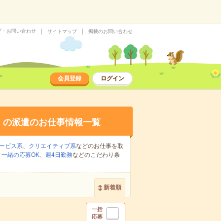
プ・お問い合わせ
サイトマップ
掲載のお問い合わせ
会員登録
ログイン
り
の派遣のお仕事情報一覧
ービス系
、
クリエイティブ系
などのお仕事を取
一緒の応募OK
、
週4日勤務
などのこだわり条
新着順
一括
応募