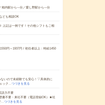
／相内駅から---分／愛し野駅から---分
なども相談OK
～09:00※ 上記は一例です！その他シフトもご相
550円～1937円 / 初任者以上：時給1450
わないので未経験でも安心！▽具体的に
ェック…
つづきを見る
 英語力不要
歴書不要・来社不要（電話登録OK）★社
で…
つづきを見る