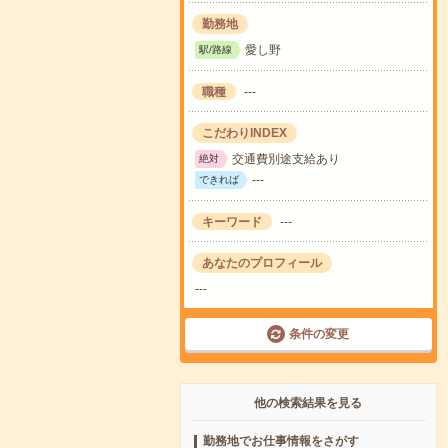
勤務地
愛し野
駅/路線
職種
---
こだわりINDEX
交通費別途支給あり
絶対
---
できれば
キーワード
---
あなたのプロフィール
---
条件の変更
他の検索結果を見る
勤務地でお仕事情報をさがす