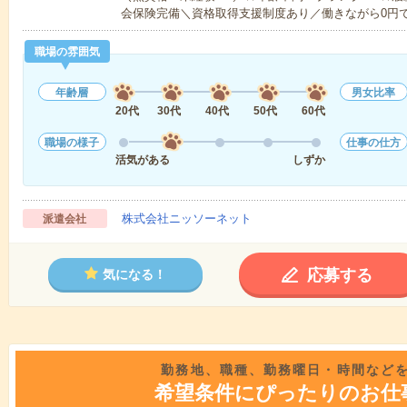
会保険完備＼資格取得支援制度あり／働きながら0円
職場の雰囲気
年齢層
男女比率
20代
30代
40代
50代
60代
職場の様子
仕事の仕方
活気がある
しずか
株式会社ニッソーネット
派遣会社
応募する
気になる！
勤務地、職種、勤務曜日・時間など
希望条件にぴったりのお仕