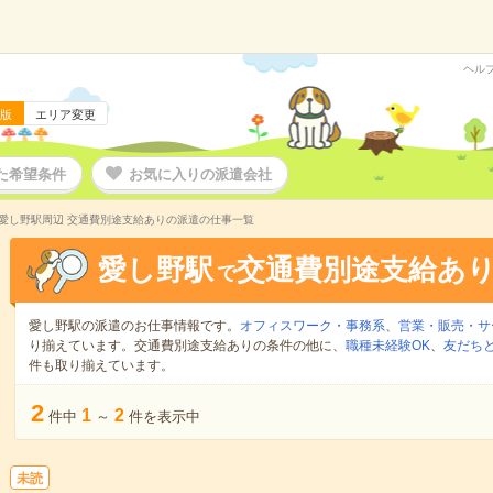
ヘル
版
エリア変更
た希望条件
お気に入りの派遣会社
愛し野駅周辺 交通費別途支給ありの派遣の仕事一覧
愛し野駅
交通費別途支給あ
で
愛し野駅の派遣のお仕事情報です。
オフィスワーク・事務系
、
営業・販売・サ
り揃えています。交通費別途支給ありの条件の他に、
職種未経験OK
、
友だちと
件も取り揃えています。
2
1
2
件中
～
件を表示中
未読