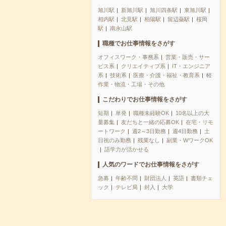
旭川駅
新旭川駅
旭川四条駅
東旭川駅
相内駅
北見駅
柏陽駅
留辺蘂駅
桜岡
駅
南永山駅
職種でお仕事情報をさがす
オフィスワーク・事務系
営業・販売・サー
ビス系
クリエイティブ系
IT・エンジニア
系
技術系
医療・介護・福祉・教育系
軽
作業・物流・工場・その他
こだわりでお仕事情報をさがす
短期
単発
職種未経験OK
10名以上の大
量募集
友だちと一緒の応募OK
在宅・リモ
ートワーク
週2～3日勤務
週4日勤務
土
日祝のみ勤務
残業なし
副業・WワークOK
語学力が活かせる
人気のワードでお仕事情報をさがす
急募
年齢不問
財団法人
英語
書類チェ
ック
テレビ局
封入
大学