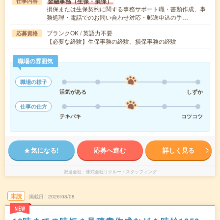
金融事務（生保・損保）
仕事内容
損保または生保契約に関する事務サポート職・書類作成、事
務処理・電話でのお問い合わせ対応・郵送申込の手…
ブランクOK / 英語力不要
応募資格
【必要な経験】生保事務の経験、損保事務の経験
職場の雰囲気
職場の様子
活気がある
しずか
仕事の仕方
テキパキ
コツコツ
気になる!
応募へ進む
詳しく見る
派遣会社
株式会社リクルートスタッフィング
未読
掲載日
2026/08/08
NEW