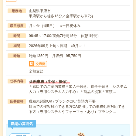
山梨県甲府市
勤務地
甲府駅から徒歩15分／金手駅から車7分
月～金（週5日） ※土日祝休み
曜日頻度
08:45～17:00(実働7時間15分 休憩1時間)
時間
2026年09月上旬～長期 ※9月～！
期間
時給1350円 月収例 195,750円
時給
交通費
全額支給
金融事務（生保・損保）
仕事内容
＊窓口でのご案内業務＊加入手続き、保全手続き システム
入力（専用システム入力中心）＊商品の提案＊書類…
職種未経験OK / ブランクOK / 英語力不要
応募資格
対面での接客対応できる方OA使用しての事務処理対応でき
る方（専用システムやフォーマットあり）ブランク…
職場の雰囲気