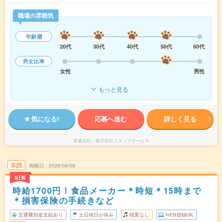
職場の雰囲気
年齢層
20代
30代
40代
50代
60代
男女比率
女性
男性
もっと見る
気になる!
応募へ進む
詳しく見る
派遣会社
株式会社スタッフサービス
未読
掲載日
2026/08/08
NEW
時給1700円！食品メーカー＊時短＊15時まで
＊損害保険の手続きなど
交通費別途支給あり
土日祝日が休み
残業なし
WEB登録OK