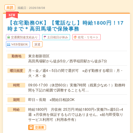
未読
掲載日
2026/08/08
NEW
【在宅勤務OK】【電話なし】時給1800円！17
時まで＊高田馬場で保険事務
交通費別途支給あり
土日祝日が休み
在宅・リモート
WEB登録OK
派遣
東京都新宿区
勤務地
高田馬場駅から徒歩5分／西早稲田駅から徒歩7分
月～金／週4～5日の間で選択可 ※必ず勤務する曜日：月・
曜日頻度
火・木・金
09:00-17:00（休憩60分）実働7時間（残業少なめ！）勤務時
時間
間を下記の範囲で調整することも可…
即日～長期 ※開始日相談OK
期間
時給1800円 月収例 25万円 時給1800円×実働7h×週5日×4
時給
週 ※月収例を保証するものではありません。※給与即受取り
サービス利用可（利用条件有）
交通費