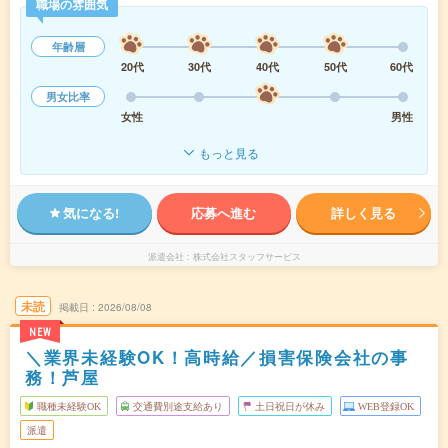
職場の雰囲気
年齢層
20代
30代
40代
50代
60代
男女比率
女性
男性
もっと見る
気になる!
応募へ進む
詳しく見る
派遣会社
株式会社スタッフサービス
未読
掲載日
2026/08/08
NEW
＼業界未経験OK！高時給／損害保険会社の事
務！芦屋
職種未経験OK
交通費別途支給あり
土日祝日が休み
WEB登録OK
派遣