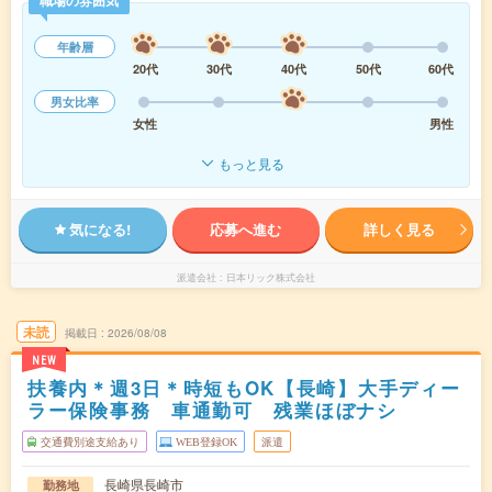
年齢層
20代
30代
40代
50代
60代
男女比率
女性
男性
もっと見る
気になる!
応募へ進む
詳しく見る
派遣会社
日本リック株式会社
未読
掲載日
2026/08/08
NEW
扶養内＊週3日＊時短もOK【長崎】大手ディー
ラー保険事務 車通勤可 残業ほぼナシ
交通費別途支給あり
WEB登録OK
派遣
長崎県長崎市
勤務地