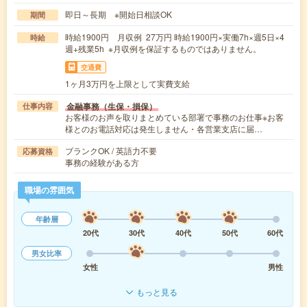
即日～長期 ※開始日相談OK
期間
時給1900円 月収例 27万円 時給1900円×実働7h×週5日×4
時給
週+残業5h ※月収例を保証するものではありません。
交通費
1ヶ月3万円を上限として実費支給
金融事務（生保・損保）
仕事内容
お客様のお声を取りまとめている部署で事務のお仕事※お客
様とのお電話対応は発生しません・各営業支店に届…
ブランクOK / 英語力不要
応募資格
事務の経験がある方
職場の雰囲気
年齢層
20代
30代
40代
50代
60代
男女比率
女性
男性
もっと見る