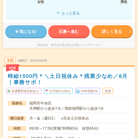
女性
男性
もっと見る
気になる!
応募へ進む
詳しく見る
派遣会社
株式会社東京海上日動キャリアサービス
未読
掲載日
2026/08/08
NEW
時給1500円＊＼土日祝休み＊残業少なめ／8月
｜事務サポ！
交通費別途支給あり
土日祝日が休み
WEB登録OK
派遣
福岡市中央区
勤務地
天神駅から徒歩1分／西鉄福岡駅から徒歩1分
月～金（週5日） ※完全土日祝休み
曜日頻度
09:00～17:30(実働7時間45分 休憩45分)
時間