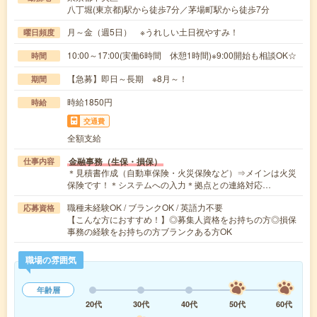
八丁堀(東京都)駅から徒歩7分／茅場町駅から徒歩7分
月～金（週5日） ※うれしい土日祝やすみ！
曜日頻度
10:00～17:00(実働6時間 休憩1時間)※9:00開始も相談OK☆
時間
【急募】即日～長期 ※8月～！
期間
時給1850円
時給
交通費
全額支給
金融事務（生保・損保）
仕事内容
＊見積書作成（自動車保険・火災保険など）⇒メインは火災
保険です！＊システムへの入力＊拠点との連絡対応…
職種未経験OK / ブランクOK / 英語力不要
応募資格
【こんな方におすすめ！】◎募集人資格をお持ちの方◎損保
事務の経験をお持ちの方ブランクある方OK
職場の雰囲気
年齢層
20代
30代
40代
50代
60代