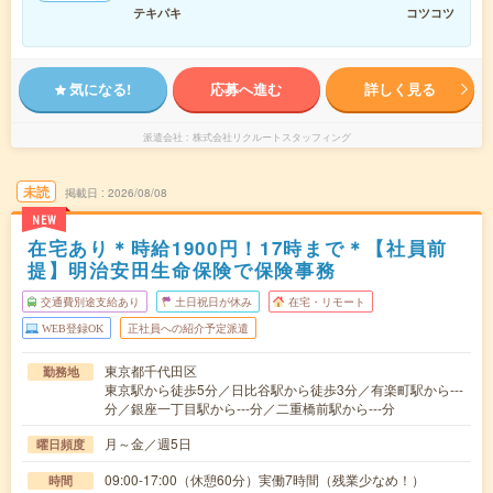
テキパキ
コツコツ
気になる!
応募へ進む
詳しく見る
派遣会社
株式会社リクルートスタッフィング
未読
掲載日
2026/08/08
NEW
在宅あり＊時給1900円！17時まで＊【社員前
提】明治安田生命保険で保険事務
交通費別途支給あり
土日祝日が休み
在宅・リモート
WEB登録OK
正社員への紹介予定派遣
東京都千代田区
勤務地
東京駅から徒歩5分／日比谷駅から徒歩3分／有楽町駅から---
分／銀座一丁目駅から---分／二重橋前駅から---分
月～金／週5日
曜日頻度
09:00-17:00（休憩60分）実働7時間（残業少なめ！）
時間