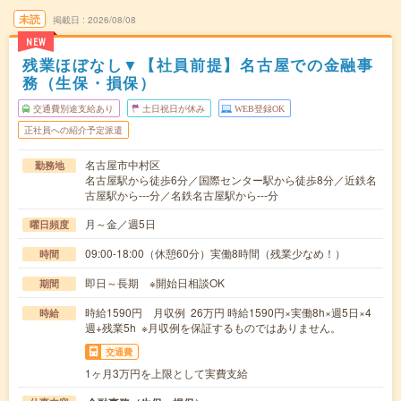
未読
掲載日
2026/08/08
NEW
残業ほぼなし▼【社員前提】名古屋での金融事
務（生保・損保）
交通費別途支給あり
土日祝日が休み
WEB登録OK
正社員への紹介予定派遣
名古屋市中村区
勤務地
名古屋駅から徒歩6分／国際センター駅から徒歩8分／近鉄名
古屋駅から---分／名鉄名古屋駅から---分
月～金／週5日
曜日頻度
09:00-18:00（休憩60分）実働8時間（残業少なめ！）
時間
即日～長期 ※開始日相談OK
期間
時給1590円 月収例 26万円 時給1590円×実働8h×週5日×4
時給
週+残業5h ※月収例を保証するものではありません。
交通費
1ヶ月3万円を上限として実費支給