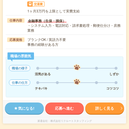
交通費
1ヶ月3万円を上限として実費支給
金融事務（生保・損保）
仕事内容
・システム入力・電話対応・請求書処理・郵便仕分け・庶務
業務
ブランクOK / 英語力不要
応募資格
事務の経験がある方
職場の雰囲気
職場の様子
活気がある
しずか
仕事の仕方
テキパキ
コツコツ
気になる!
応募へ進む
詳しく見る
派遣会社
株式会社リクルートスタッフィング