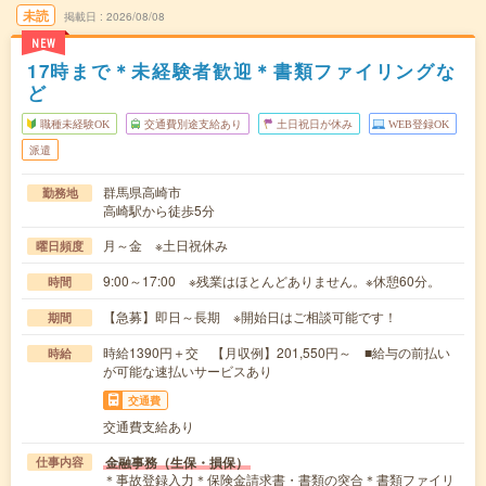
未読
掲載日
2026/08/08
NEW
17時まで＊未経験者歓迎＊書類ファイリングな
ど
職種未経験OK
交通費別途支給あり
土日祝日が休み
WEB登録OK
派遣
群馬県高崎市
勤務地
高崎駅から徒歩5分
月～金 ※土日祝休み
曜日頻度
9:00～17:00 ※残業はほとんどありません。※休憩60分。
時間
【急募】即日～長期 ※開始日はご相談可能です！
期間
時給1390円＋交 【月収例】201,550円～ ■給与の前払い
時給
が可能な速払いサービスあり
交通費
交通費支給あり
金融事務（生保・損保）
仕事内容
＊事故登録入力＊保険金請求書・書類の突合＊書類ファイリ