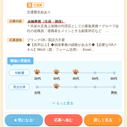
交通費
交通費支給あり
金融事務（生保・損保）
仕事内容
＊共栄火災海上保険の代理店としての募集業務＊グループ会
社の役職員・退職者をメインとする顧客対応など …
ブランクOK / 英語力不要
応募資格
◆【高卒以上】◆損保事務の経験がある方◆【必要なOAス
キル】Word（図・フォーム活用）・Excel…
職場の雰囲気
年齢層
20代
30代
40代
50代
60代
男女比率
女性
男性
もっと見る
気になる!
応募へ進む
詳しく見る