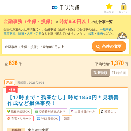
気になる!
ログイン
金融事務（生保・損保）
×
時給950円以上
のお仕事一覧
全国の派遣のお仕事情報です。金融事務（生保・損保）のお仕事の他に、
一般事務
、
営業事務
、
総務・人事・労務
などを取り揃えています。さらに、
短期
・
単発
などの期
間や、
職種未経験OK
などのこだわり条件で絞り込んでいただけます。
条件の変更
金融事務（生保・損保） / 時給950円以上
838
1,370
全
件
平均時給:
円
時給順
新着順
未読
掲載日
2026/08/08
NEW
【17時まで＊残業なし】時給1850円＊見積書
作成など損保事務！
職種未経験OK
交通費別途支給あり
土日祝日が休み
残業なし
在宅・リモート
WEB登録OK
派遣
東京都中央区
勤務地