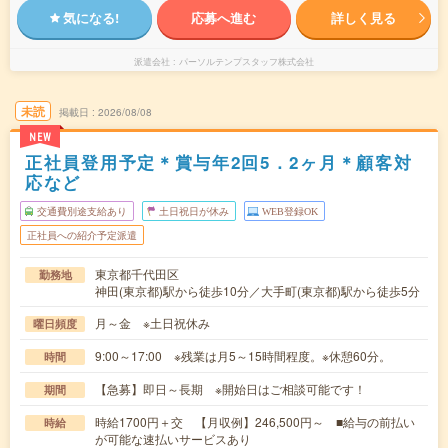
気になる!
応募へ進む
詳しく見る
派遣会社
パーソルテンプスタッフ株式会社
未読
掲載日
2026/08/08
NEW
正社員登用予定＊賞与年2回5．2ヶ月＊顧客対
応など
交通費別途支給あり
土日祝日が休み
WEB登録OK
正社員への紹介予定派遣
東京都千代田区
勤務地
神田(東京都)駅から徒歩10分／大手町(東京都)駅から徒歩5分
月～金 ※土日祝休み
曜日頻度
9:00～17:00 ※残業は月5～15時間程度。※休憩60分。
時間
【急募】即日～長期 ※開始日はご相談可能です！
期間
時給1700円＋交 【月収例】246,500円～ ■給与の前払い
時給
が可能な速払いサービスあり