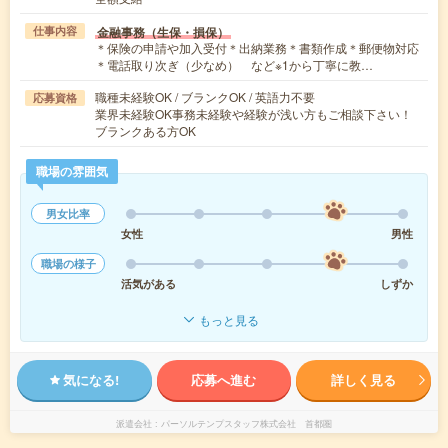
金融事務（生保・損保）
仕事内容
＊保険の申請や加入受付＊出納業務＊書類作成＊郵便物対応
＊電話取り次ぎ（少なめ） など※1から丁寧に教…
職種未経験OK / ブランクOK / 英語力不要
応募資格
業界未経験OK事務未経験や経験が浅い方もご相談下さい！
ブランクある方OK
職場の雰囲気
男女比率
女性
男性
職場の様子
活気がある
しずか
もっと見る
気になる!
応募へ進む
詳しく見る
派遣会社
パーソルテンプスタッフ株式会社 首都圏