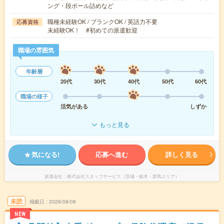
ング・段ボール詰めなど
職種未経験OK / ブランクOK / 英語力不要
応募資格
未経験OK！ #初めての派遣歓迎
職場の雰囲気
年齢層
20代
30代
40代
50代
60代
職場の様子
活気がある
しずか
もっと見る
気になる!
応募へ進む
詳しく見る
派遣会社
株式会社スタッフサービス（茨城・栃木・群馬エリア）
未読
掲載日
2026/08/08
NEW