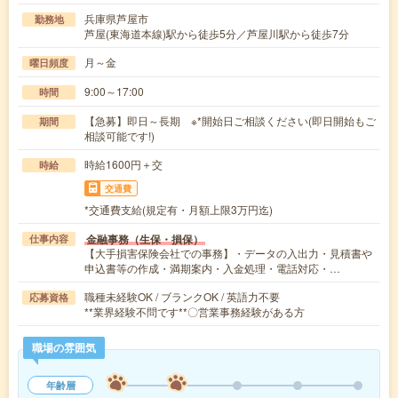
兵庫県芦屋市
勤務地
芦屋(東海道本線)駅から徒歩5分／芦屋川駅から徒歩7分
月～金
曜日頻度
9:00～17:00
時間
【急募】即日～長期 ※*開始日ご相談ください(即日開始もご
期間
相談可能です!)
時給1600円＋交
時給
交通費
*交通費支給(規定有・月額上限3万円迄)
金融事務（生保・損保）
仕事内容
【大手損害保険会社での事務】・データの入出力・見積書や
申込書等の作成・満期案内・入金処理・電話対応・…
職種未経験OK / ブランクOK / 英語力不要
応募資格
**業界経験不問です**〇営業事務経験がある方
職場の雰囲気
年齢層