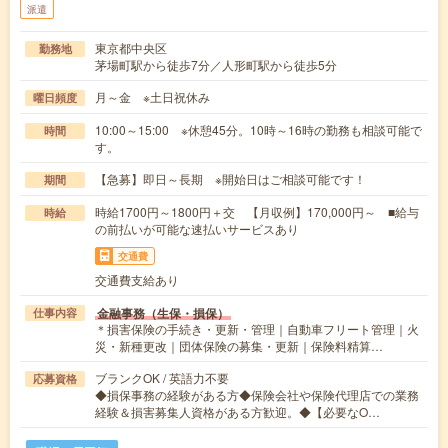
派遣
東京都中央区
勤務地
茅場町駅から徒歩7分／人形町駅から徒歩5分
月～金 ※土日祝休み
曜日頻度
10:00～15:00 ※休憩45分。10時～16時の勤務も相談可能で
時間
す。
【急募】即日～長期 ※開始日はご相談可能です！
期間
時給1700円～1800円＋交 【月収例】170,000円～ ■給与
時給
の前払いが可能な速払いサービスあり
交通費
交通費支給あり
金融事務（生保・損保）
仕事内容
＊損害保険の手続き・更新・管理｜自動車フリート管理｜火
災・新種更改｜団体保険の募集・更新｜保険料精算…
ブランクOK / 英語力不要
応募資格
◆損保事務の経験がある方◆保険会社や保険代理店での業務
経験＆損害募集人資格がある方歓迎。◆【必要なO…