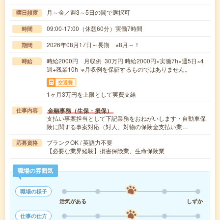
月～金／週3～5日の間で選択可
曜日頻度
09:00-17:00（休憩60分）実働7時間
時間
2026年08月17日～長期 ※8月～！
期間
時給2000円 月収例 30万円 時給2000円×実働7h×週5日×4
時給
週+残業10h ※月収例を保証するものではありません。
交通費
1ヶ月3万円を上限として実費支給
金融事務（生保・損保）
仕事内容
支払い事案担当として下記業務をおねがいします・自動車保
険に関する事案対応（対人、対物の保険金支払い業…
ブランクOK / 英語力不要
応募資格
【必要な業界経験】損害保険業、生命保険業
職場の雰囲気
職場の様子
活気がある
しずか
仕事の仕方