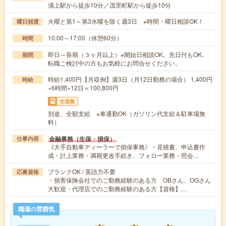
浦上駅から徒歩10分／茂里町駅から徒歩10分
火曜と第1～第3水曜を除く週3日 ※時間・曜日相談OK！
曜日頻度
10:00～17:00（休憩60分）
時間
即日～長期（３ヶ月以上）※開始日相談OK。先日付もOK。
期間
転職ご検討中の方もお気軽にお問合せください。
時給1,400円【月収例】週3日（月12日勤務の場合） 1,400円
時給
×6時間×12日＝100,800円
交通費
別途、全額支給 ※車通勤OK（ガソリン代支給＆駐車場無
料）
金融事務（生保・損保）
仕事内容
《大手自動車ディーラーで損保事務》・見積書、申込書作
成・計上業務・満期更改手続き、フォロー業務・照会…
ブランクOK / 英語力不要
応募資格
・損害保険会社でのご勤務経験のある方 OBさん、OGさん
大歓迎・代理店でのご勤務経験のある方【資格】…
職場の雰囲気