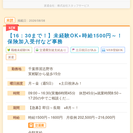
派遣会社
株式会社スタッフサービス
未読
掲載日
2026/08/08
NEW
【16：30まで！】未経験OK×時給1500円～！
保険加入受付など事務
職種未経験OK
交通費別途支給あり
土日祝日が休み
WEB登録OK
派遣
千葉県習志野市
勤務地
実籾駅から徒歩15分
月～金（週5日） ※土日祝休み！
曜日頻度
09:00～16:30(実働6時間45分 休憩45分)※就業時間8:50～
時間
17:20の中でご相談くだ…
【急募】即日～長期 ※8月～！
期間
時給1500円～1600円 月収例 202,500円～216,000円
時給
交通費
全額支給