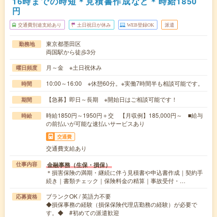
16時までの時短＊見積書作成など＊時給1850
円
交通費別途支給あり
土日祝日が休み
WEB登録OK
派遣
東京都墨田区
勤務地
両国駅から徒歩3分
月～金 ※土日祝休み
曜日頻度
10:00～16:00 ※休憩60分。※実働7時間半も相談可能です。
時間
【急募】即日～長期 ※開始日はご相談可能です！
期間
時給1850円～1950円＋交 【月収例】185,000円～ ■給与
時給
の前払いが可能な速払いサービスあり
交通費
交通費支給あり
金融事務（生保・損保）
仕事内容
＊損害保険の満期・継続に伴う見積書や申込書作成｜契約手
続き｜書類チェック｜保険料金の精算｜事故受付・…
ブランクOK / 英語力不要
応募資格
◆損保事務の経験（損保保険代理店勤務の経験）が必要で
す。◆ #初めての派遣歓迎