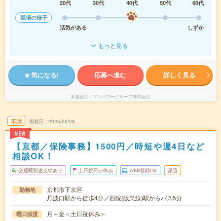
20代
30代
40代
50代
60代
職場の様子
活気がある
しずか
もっと見る
気になる!
応募へ進む
詳しく見る
派遣会社
マンパワーグループ株式会社
未読
掲載日
2026/08/08
NEW
【京都／保険事務】1500円／時短や週4日など
相談OK！
交通費別途支給あり
土日祝日が休み
WEB登録OK
派遣
京都市下京区
勤務地
丹波口駅から徒歩4分／西院(阪急線)駅からバス5分
月～金＜土日祝休み＞
曜日頻度