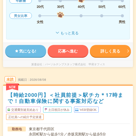
年齢層
20代
30代
40代
50代
60代
男女比率
女性
男性
もっと見る
気になる!
応募へ進む
詳しく見る
派遣会社
パーソルテンプスタッフ株式会社 甲府オフィス
未読
掲載日
2026/08/08
NEW
【時給2000円】＜社員前提＞駅チカ＊17時ま
で！自動車保険に関する事案対応など
交通費別途支給あり
土日祝日が休み
WEB登録OK
正社員への紹介予定派遣
東京都千代田区
勤務地
永田町駅から徒歩1分／赤坂見附駅から徒歩5分