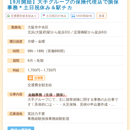
【9月開始】大手グループの保険代理店で損保
事務＊土日祝休み＆駅チカ
交通費別途支給あり
土日祝日が休み
WEB登録OK
派遣
大阪市中央区
勤務地
北浜(大阪府)駅から徒歩3分／淀屋橋駅から徒歩6分
月曜～金曜
曜日頻度
9時～18時（実働8時間）
時間
9月～長期
期間
1,700円～1,730円
時給
交通費
交通費全額支給
金融事務（生保・損保）
仕事内容
大手グループにて、主に損害保険に関する事務のお仕事で
す！具体的には・・・火災保険、見積や申込書作成・…
英語力不要
応募資格
事務経験損保事務経験歓迎
職場の雰囲気