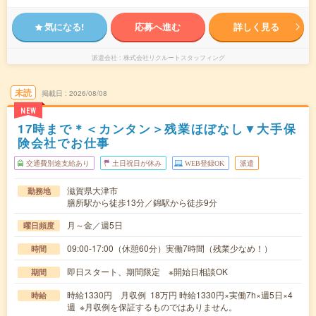
気になる!
応募へ進む
詳しく見る
派遣会社
株式会社リクルートスタッフィング
未読
掲載日
2026/08/08
NEW
17時まで＊＜カンタン＞残業ほぼなし▼大手保
険会社でお仕事
交通費別途支給あり
土日祝日が休み
WEB登録OK
派遣
滋賀県大津市
勤務地
膳所駅から徒歩13分／錦駅から徒歩9分
月～金／週5日
曜日頻度
09:00-17:00（休憩60分）実働7時間（残業少なめ！）
時間
即日スタート、期間限定 ※開始日相談OK
期間
時給1330円 月収例 18万円 時給1330円×実働7h×週5日×4
時給
週 ※月収例を保証するものではありません。