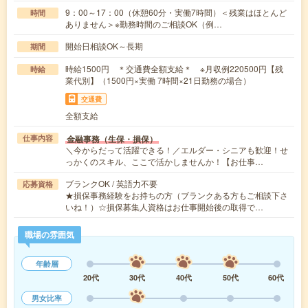
9：00～17：00（休憩60分・実働7時間）＜残業はほとんど
時間
ありません＞※勤務時間のご相談OK（例…
開始日相談OK～長期
期間
時給1500円 ＊交通費全額支給＊ ※月収例220500円【残
時給
業代別】（1500円×実働 7時間×21日勤務の場合）
交通費
全額支給
金融事務（生保・損保）
仕事内容
＼今からだって活躍できる！／エルダー・シニアも歓迎！せ
っかくのスキル、ここで活かしませんか！【お仕事…
ブランクOK / 英語力不要
応募資格
★損保事務経験をお持ちの方（ブランクある方もご相談下さ
いね！）☆損保募集人資格はお仕事開始後の取得で…
職場の雰囲気
年齢層
20代
30代
40代
50代
60代
男女比率