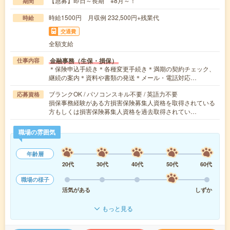
【急募】即日～長期 ※8月～！
期間
時給1500円 月収例 232,500円+残業代
時給
交通費
全額支給
金融事務（生保・損保）
仕事内容
＊保険申込手続き＊各種変更手続き＊満期の契約チェック、
継続の案内＊資料や書類の発送＊メール・電話対応…
ブランクOK / パソコンスキル不要 / 英語力不要
応募資格
損保事務経験がある方損害保険募集人資格を取得されている
方もしくは損害保険募集人資格を過去取得されてい…
職場の雰囲気
年齢層
20代
30代
40代
50代
60代
職場の様子
活気がある
しずか
もっと見る