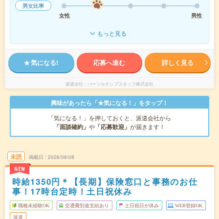
男女比率
女性
男性
もっと見る
気になる!
応募へ進む
詳しく見る
派遣会社
パーソルテンプスタッフ株式会社
興味があったら「★気になる！」をタップ！
「気になる！」を押しておくと、派遣会社から
「面談確約」
や
「応募歓迎」
が届きます！
未読
掲載日
2026/08/08
NEW
時給1350円＊【長期】保険窓口と事務のお仕
事！17時台定時！土日祝休み
職種未経験OK
交通費別途支給あり
土日祝日が休み
WEB登録OK
派遣