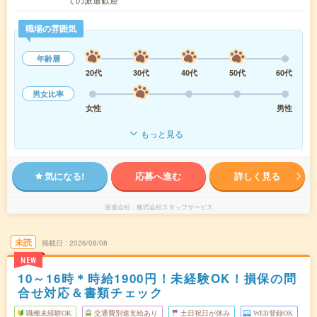
職場の雰囲気
年齢層
20代
30代
40代
50代
60代
男女比率
女性
男性
もっと見る
気になる!
応募へ進む
詳しく見る
派遣会社
株式会社スタッフサービス
未読
掲載日
2026/08/08
NEW
10～16時＊時給1900円！未経験OK！損保の問
合せ対応＆書類チェック
職種未経験OK
交通費別途支給あり
土日祝日が休み
WEB登録OK