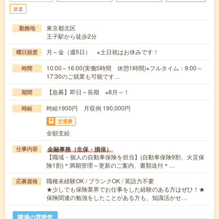
派遣
東京都北区
勤務地
王子駅から徒歩2分
月～金（週5日） ※土日祝はお休みです！
曜日頻度
10:00～16:00(実働5時間 休憩1時間)※フルタイム：9:00～
時間
17:30のご就業も可能です…
【急募】即日～長期 ※8月～！
期間
時給1900円 月収例 190,000円
時給
交通費
全額支給
金融事務（生保・損保）
仕事内容
【職域・個人の自動車保険を担当】(自動車保険9割、火災保
険1割)＊満期管理～更新のご案内、書類送付＊…
職種未経験OK / ブランクOK / 英語力不要
応募資格
★少しでも保険業界でお仕事をした経験のある方はぜひ！★
保険関連の勉強をしたことがある方も、知識活かせ…
職場の雰囲気