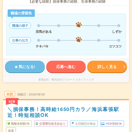
【必要な経験】損保事務の経験、生保事務の経験
職場の雰囲気
職場の様子
活気がある
しずか
仕事の仕方
テキパキ
コツコツ
気になる!
応募へ進む
詳しく見る
派遣会社
株式会社リクルートスタッフィング
未読
掲載日
2026/08/08
NEW
＼損保事務！高時給1650円カラ／海浜幕張駅
近！時短相談OK
職種未経験OK
交通費別途支給あり
土日祝日が休み
WEB登録OK
派遣