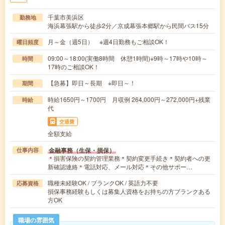
千葉市美浜区
勤務地
海浜幕張駅から徒歩2分／京成幕張本郷駅から民間バス15分
月～金（週5日） ※週4日勤務もご相談OK！
曜日頻度
09:00～18:00(実働8時間 休憩1時間)※9時～17時や10時～
時間
17時のご相談OK！
【急募】即日～長期 ※即日～！
期間
時給1650円～1700円 月収例 264,000円～272,000円+残業
時給
代
交通費
全額支給
金融事務（生保・損保）
仕事内容
＊損害保険の契約管理業務＊契約変更手続き＊契約者への更
新確認連絡＊電話対応、メール対応＊その他サポー…
職種未経験OK / ブランクOK / 英語力不要
応募資格
損保事務経験もしくは募集人資格をお持ちの方ブランクある
方OK
職場の雰囲気