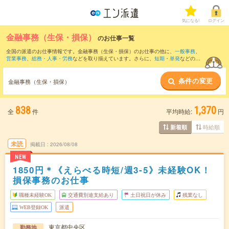
気になる!
ログイン
金融事務（生保・損保）
のお仕事一覧
全国の派遣のお仕事情報です。金融事務（生保・損保）のお仕事の他に、
一般事務
、
営業事務
、
総務・人事・労務
などを取り揃えています。さらに、
短期
・
単発
などの期
間や、
職種未経験OK
などのこだわり条件で絞り込んでいただけます。
条件の変更
金融事務（生保・損保）
838
1,370
全
件
平均時給:
円
時給順
新着順
未読
掲載日
2026/08/08
NEW
1850円＊《えらべる時短/週3-5》未経験OK！
損保事務のお仕事
職種未経験OK
交通費別途支給あり
土日祝日が休み
残業なし
WEB登録OK
派遣
東京都中央区
勤務地