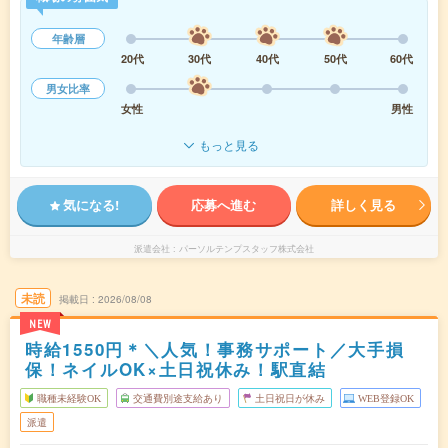
年齢層
20代
30代
40代
50代
60代
男女比率
女性
男性
もっと見る
気になる!
応募へ進む
詳しく見る
派遣会社
パーソルテンプスタッフ株式会社
未読
掲載日
2026/08/08
NEW
時給1550円＊＼人気！事務サポート／大手損
保！ネイルOK×土日祝休み！駅直結
職種未経験OK
交通費別途支給あり
土日祝日が休み
WEB登録OK
派遣