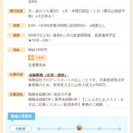
歩6分
月～金のうち週3日 ※月・木曜日固定＋１日（曜日は相談可
曜日頻度
能）※土日休み！
9:00～15:00(実働:5時間) (休憩60分) ※残業なし
時間
2026/10/上旬～最長6ヶ月の派遣期間後、直接雇用予定
期間
★10月～OK！
時給1500円
時給
交通費
交通費支給
金融事務（生保・損保）
仕事内容
保険会社でのアシスタントのおしごとです。日雇派遣禁止対
象業務のため、世帯収入または本人収入が500万…
職種未経験OK / 英語力不要
応募資格
職種未経験OK！業界未経験OK！【こんな方におススメ！ま
ずはご応募ください／歓迎条件】事務のご経験、…
職場の雰囲気
年齢層