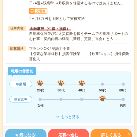
日×4週+残業5h ※月収例を保証するものではありません。
交通費
1ヶ月3万円を上限として実費支給
金融事務（生保・損保）
仕事内容
自動車保険並びに火災保険を扱うチームでの事務サポートの
お仕事・契約内容の確認（新規、更新、退会）と入…
ブランクOK / 英語力不要
応募資格
【必要な業界経験】損害保険業 【歓迎/スキル】損保保険
募集人
職場の雰囲気
年齢層
20代
30代
40代
50代
60代
男女比率
女性
男性
もっと見る
気になる!
応募へ進む
詳しく見る