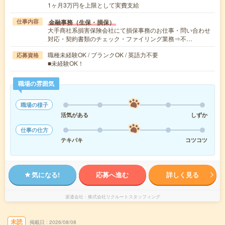
1ヶ月3万円を上限として実費支給
金融事務（生保・損保）
仕事内容
大手商社系損害保険会社にて損保事務のお仕事・問い合わせ
対応・契約書類のチェック・ファイリング業務⇒不…
職種未経験OK / ブランクOK / 英語力不要
応募資格
■未経験OK！
職場の雰囲気
職場の様子
活気がある
しずか
仕事の仕方
テキパキ
コツコツ
気になる!
応募へ進む
詳しく見る
派遣会社
株式会社リクルートスタッフィング
未読
掲載日
2026/08/08