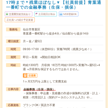
17時まで＊残業ほぼなし▼【社員前提】青葉通
一番町での金融事務（生保・損保）
交通費別途支給あり
土日祝日が休み
WEB登録OK
正社員への紹介予定派遣
仙台市青葉区
勤務地
青葉通一番町駅から徒歩4分／仙台駅から徒歩14分
月～金／週5日
曜日頻度
09:00-17:00（休憩60分）実働7時間（残業少なめ！）
時間
即日～長期 ※開始日相談OK
期間
時給1300円 月収例 18万円 時給1300円×実働7h×週5日×4
時給
週 ※月収例を保証するものではありません。
交通費
1ヶ月3万円を上限として実費支給
金融事務（生保・損保）
仕事内容
・保険事務：申込書・見積書の作成や保険料の試算・計上・
精算：代理店計上（契約データのシステム入力）や…
ブランクOK / 英語力不要
応募資格