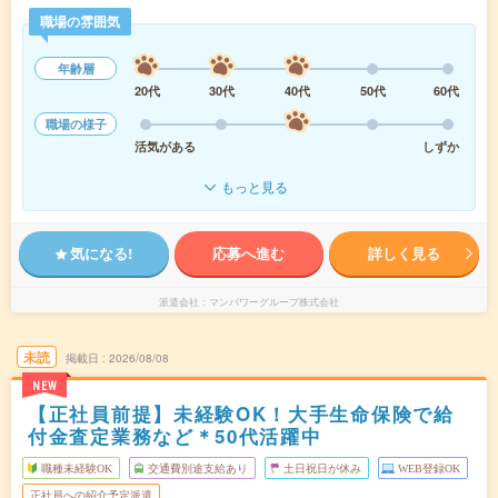
職場の雰囲気
年齢層
20代
30代
40代
50代
60代
職場の様子
活気がある
しずか
もっと見る
気になる!
応募へ進む
詳しく見る
派遣会社
マンパワーグループ株式会社
未読
掲載日
2026/08/08
NEW
【正社員前提】未経験OK！大手生命保険で給
付金査定業務など＊50代活躍中
職種未経験OK
交通費別途支給あり
土日祝日が休み
WEB登録OK
正社員への紹介予定派遣