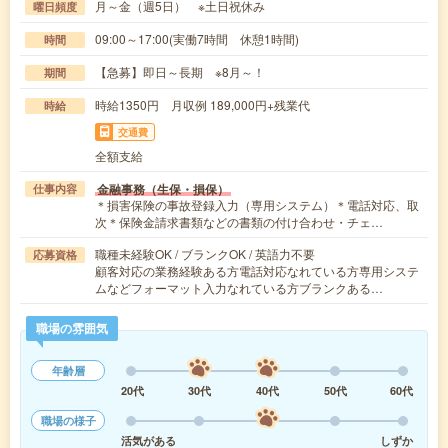
月～金（週5日） ※土日祝休み
曜日頻度
09:00～17:00(実働7時間 休憩1時間)
時間
【急募】即日～長期 ※8月～！
期間
時給1350円 月収例 189,000円+残業代
時給
交通費
全額支給
金融事務（生保・損保）
仕事内容
＊損害保険の事故登録入力（専用システム）＊電話対応、取
次＊保険金請求書類などの書類の付け合わせ・チェ…
職種未経験OK / ブランクOK / 英語力不要
応募資格
顧客対応の業務経験ある方電話対応なれている方専用システ
ムなどフォーマット入力なれている方ブランクある…
職場の雰囲気
年齢層
20代
30代
40代
50代
60代
職場の様子
活気がある
しずか