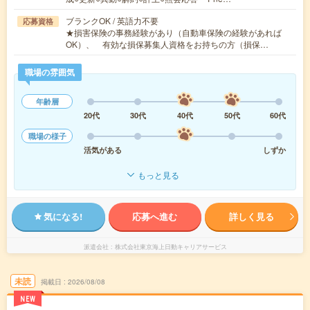
ブランクOK / 英語力不要
応募資格
★損害保険の事務経験があり（自動車保険の経験があれば
OK）、 有効な損保募集人資格をお持ちの方（損保…
職場の雰囲気
年齢層
20代
30代
40代
50代
60代
職場の様子
活気がある
しずか
もっと見る
気になる!
応募へ進む
詳しく見る
派遣会社
株式会社東京海上日動キャリアサービス
未読
掲載日
2026/08/08
NEW