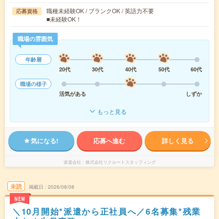
職種未経験OK / ブランクOK / 英語力不要
応募資格
■未経験OK！
職場の雰囲気
年齢層
20代
30代
40代
50代
60代
職場の様子
活気がある
しずか
もっと見る
気になる!
応募へ進む
詳しく見る
派遣会社
株式会社リクルートスタッフィング
未読
掲載日
2026/08/08
NEW
＼10月開始*派遣から正社員へ／6名募集*残業