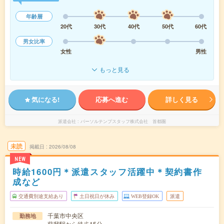
年齢層
20代
30代
40代
50代
60代
男女比率
女性
男性
もっと見る
気になる!
応募へ進む
詳しく見る
派遣会社
パーソルテンプスタッフ株式会社 首都圏
未読
掲載日
2026/08/08
NEW
時給1600円＊派遣スタッフ活躍中＊契約書作
成など
交通費別途支給あり
土日祝日が休み
WEB登録OK
派遣
千葉市中央区
勤務地
蘇我駅から徒歩15分