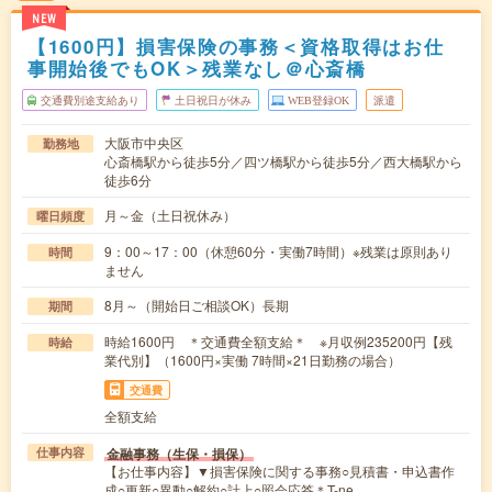
NEW
【1600円】損害保険の事務＜資格取得はお仕
事開始後でもOK＞残業なし＠心斎橋
交通費別途支給あり
土日祝日が休み
WEB登録OK
派遣
大阪市中央区
勤務地
心斎橋駅から徒歩5分／四ツ橋駅から徒歩5分／西大橋駅から
徒歩6分
月～金（土日祝休み）
曜日頻度
9：00～17：00（休憩60分・実働7時間）※残業は原則あり
時間
ません
8月～（開始日ご相談OK）長期
期間
時給1600円 ＊交通費全額支給＊ ※月収例235200円【残
時給
業代別】（1600円×実働 7時間×21日勤務の場合）
交通費
全額支給
金融事務（生保・損保）
仕事内容
【お仕事内容】▼損害保険に関する事務○見積書・申込書作
成○更新○異動○解約○計上○照会応答＊T-ne…