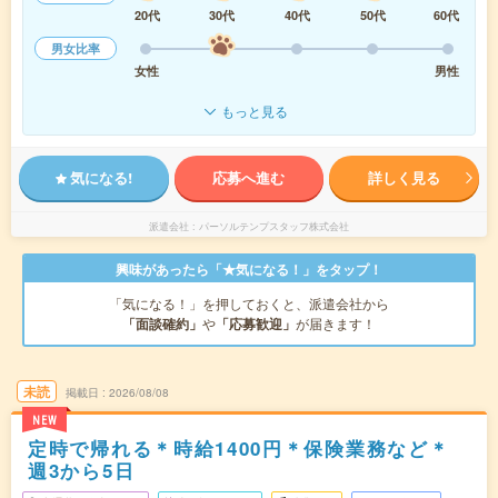
20代
30代
40代
50代
60代
男女比率
女性
男性
もっと見る
気になる!
応募へ進む
詳しく見る
派遣会社
パーソルテンプスタッフ株式会社
興味があったら「★気になる！」をタップ！
「気になる！」を押しておくと、派遣会社から
「面談確約」
や
「応募歓迎」
が届きます！
未読
掲載日
2026/08/08
NEW
定時で帰れる＊時給1400円＊保険業務など＊
週3から5日