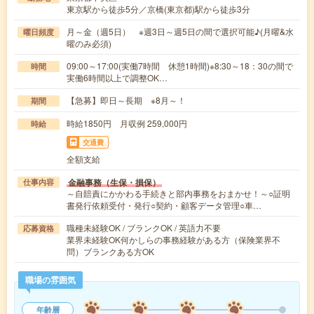
東京駅から徒歩5分／京橋(東京都)駅から徒歩3分
月～金（週5日） ※週3日～週5日の間で選択可能♪(月曜&水
曜日頻度
曜のみ必須)
09:00～17:00(実働7時間 休憩1時間)※8:30～18：30の間で
時間
実働6時間以上で調整OK…
【急募】即日～長期 ※8月～！
期間
時給1850円 月収例 259,000円
時給
交通費
全額支給
金融事務（生保・損保）
仕事内容
～自賠責にかかわる手続きと部内事務をおまかせ！～○証明
書発行依頼受付・発行○契約・顧客データ管理○車…
職種未経験OK / ブランクOK / 英語力不要
応募資格
業界未経験OK何かしらの事務経験がある方（保険業界不
問）ブランクある方OK
職場の雰囲気
年齢層