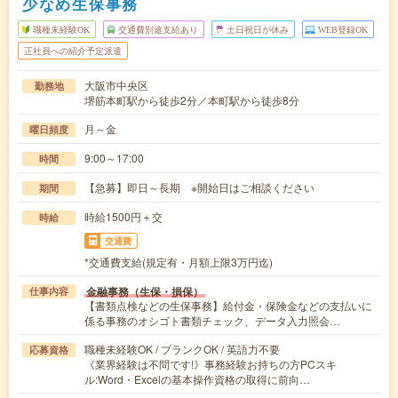
少なめ生保事務
職種未経験OK
交通費別途支給あり
土日祝日が休み
WEB登録OK
正社員への紹介予定派遣
大阪市中央区
勤務地
堺筋本町駅から徒歩2分／本町駅から徒歩8分
月～金
曜日頻度
9:00～17:00
時間
【急募】即日～長期 ※開始日はご相談ください
期間
時給1500円＋交
時給
交通費
*交通費支給(規定有・月額上限3万円迄)
金融事務（生保・損保）
仕事内容
【書類点検などの生保事務】給付金・保険金などの支払いに
係る事務のオシゴト書類チェック、データ入力照会…
職種未経験OK / ブランクOK / 英語力不要
応募資格
《業界経験は不問です!》事務経験お持ちの方PCスキ
ル:Word・Excelの基本操作資格の取得に前向…