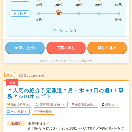
20代
30代
40代
50代
60代
男女比率
女性
男性
もっと見る
気になる!
応募へ進む
詳しく見る
派遣会社
パーソルテンプスタッフ株式会社
未読
掲載日
2026/08/08
NEW
＊人気の紹介予定派遣＊月・木＋1日の週3！事
務アシのオシゴト
職種未経験OK
交通費別途支給あり
土日祝日が休み
残業なし
WEB登録OK
紹介予定派遣
東京都渋谷区
勤務地
新宿駅から徒歩6分／代々木駅から徒歩6分／南新宿駅から徒