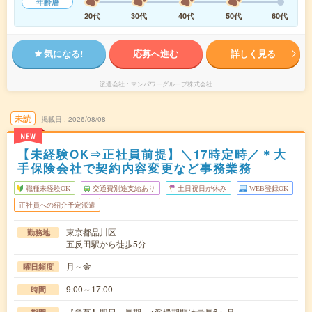
年齢層
20代
30代
40代
50代
60代
気になる!
応募へ進む
詳しく見る
派遣会社
マンパワーグループ株式会社
未読
掲載日
2026/08/08
NEW
【未経験OK⇒正社員前提】＼17時定時／＊大
手保険会社で契約内容変更など事務業務
職種未経験OK
交通費別途支給あり
土日祝日が休み
WEB登録OK
正社員への紹介予定派遣
東京都品川区
勤務地
五反田駅から徒歩5分
月～金
曜日頻度
9:00～17:00
時間
【急募】即日～長期 ※派遣期間は最長6ヶ月