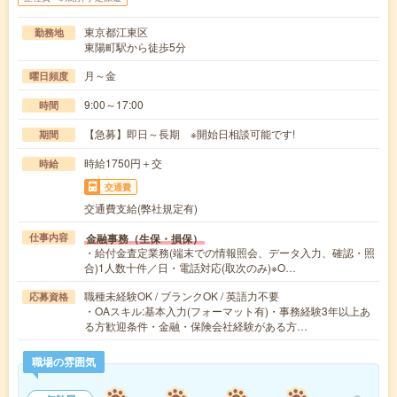
東京都江東区
勤務地
東陽町駅から徒歩5分
月～金
曜日頻度
9:00～17:00
時間
【急募】即日～長期 ※開始日相談可能です!
期間
時給1750円＋交
時給
交通費
交通費支給(弊社規定有)
金融事務（生保・損保）
仕事内容
・給付金査定業務(端末での情報照会、データ入力、確認・照
合)1人数十件／日・電話対応(取次のみ)※O…
職種未経験OK / ブランクOK / 英語力不要
応募資格
・OAスキル:基本入力(フォーマット有)・事務経験3年以上あ
る方歓迎条件・金融・保険会社経験がある方…
職場の雰囲気