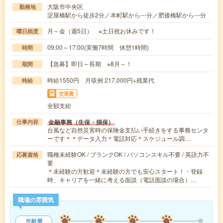
大阪市中央区
勤務地
淀屋橋駅から徒歩2分／本町駅から---分／肥後橋駅から---分
月～金（週5日） ※土日祝お休みです！
曜日頻度
09:00～17:00(実働7時間 休憩1時間)
時間
【急募】即日～長期 ※8月～！
期間
時給1550円 月収例 217,000円+残業代
時給
交通費
全額支給
金融事務（生保・損保）
仕事内容
台風など自然災害時の保険金支払い手続きをする事務センタ
ーです＊＊データ入力＊電話対応＊スケジュール調…
職種未経験OK / ブランクOK / パソコンスキル不要 / 英語力不
応募資格
要
＊未経験の方歓迎＊未経験の方でも安心スタート！・登録
時、キャリアを一緒に考える面談（電話面談の場合）…
職場の雰囲気
年齢層