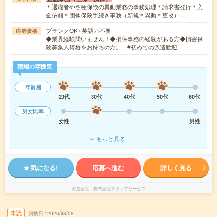
＊退職者や各種保険の異動業務の事務処理＊請求書発行＊入
金依頼＊団体保険手続き事務（新規＊異動＊更改）…
ブランクOK / 英語力不要
応募資格
◆業界経験問いません！◆損保事務の経験がある方◆損害保
険募集人資格をお持ちの方。 #初めての派遣歓迎
職場の雰囲気
年齢層
20代
30代
40代
50代
60代
男女比率
女性
男性
もっと見る
気になる!
応募へ進む
詳しく見る
派遣会社
株式会社スタッフサービス
未読
掲載日
2026/08/08