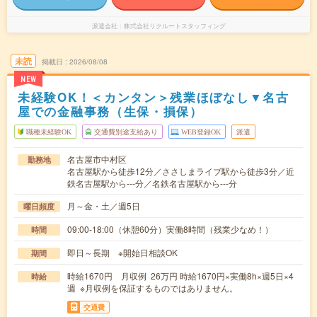
派遣会社
株式会社リクルートスタッフィング
未読
掲載日
2026/08/08
NEW
未経験OK！＜カンタン＞残業ほぼなし▼名古
屋での金融事務（生保・損保）
職種未経験OK
交通費別途支給あり
WEB登録OK
派遣
名古屋市中村区
勤務地
名古屋駅から徒歩12分／ささしまライブ駅から徒歩3分／近
鉄名古屋駅から---分／名鉄名古屋駅から---分
月～金・土／週5日
曜日頻度
09:00-18:00（休憩60分）実働8時間（残業少なめ！）
時間
即日～長期 ※開始日相談OK
期間
時給1670円 月収例 26万円 時給1670円×実働8h×週5日×4
時給
週 ※月収例を保証するものではありません。
交通費