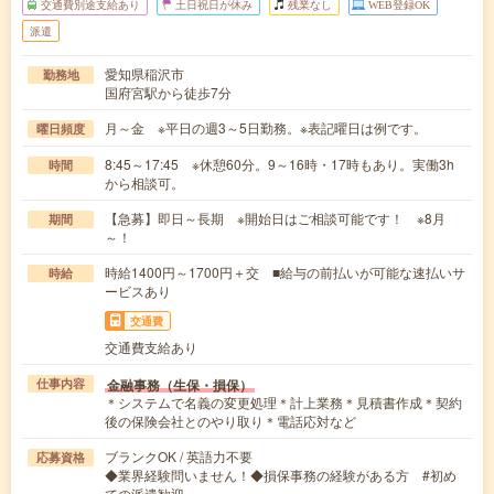
交通費別途支給あり
土日祝日が休み
残業なし
WEB登録OK
派遣
愛知県稲沢市
勤務地
国府宮駅から徒歩7分
月～金 ※平日の週3～5日勤務。※表記曜日は例です。
曜日頻度
8:45～17:45 ※休憩60分。9～16時・17時もあり。実働3h
時間
から相談可。
【急募】即日～長期 ※開始日はご相談可能です！ ※8月
期間
～！
時給1400円～1700円＋交 ■給与の前払いが可能な速払いサ
時給
ービスあり
交通費
交通費支給あり
金融事務（生保・損保）
仕事内容
＊システムで名義の変更処理＊計上業務＊見積書作成＊契約
後の保険会社とのやり取り＊電話応対など
ブランクOK / 英語力不要
応募資格
◆業界経験問いません！◆損保事務の経験がある方 #初め
ての派遣歓迎