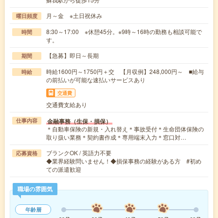
月～金 ※土日祝休み
曜日頻度
8:30～17:00 ※休憩45分。※9時～16時の勤務も相談可能で
時間
す。
【急募】即日～長期
期間
時給1600円～1750円＋交 【月収例】248,000円～ ■給与
時給
の前払いが可能な速払いサービスあり
交通費
交通費支給あり
金融事務（生保・損保）
仕事内容
＊自動車保険の新規・入れ替え＊事故受付＊生命団体保険の
取り扱い業務＊契約書作成＊専用端末入力＊窓口対…
ブランクOK / 英語力不要
応募資格
◆業界経験問いません！◆損保事務の経験がある方 #初め
ての派遣歓迎
職場の雰囲気
年齢層