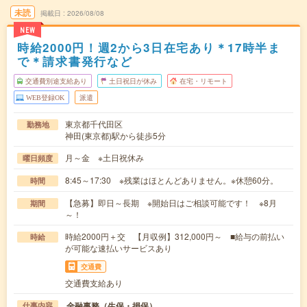
未読
掲載日
2026/08/08
NEW
時給2000円！週2から3日在宅あり＊17時半ま
で＊請求書発行など
交通費別途支給あり
土日祝日が休み
在宅・リモート
WEB登録OK
派遣
東京都千代田区
勤務地
神田(東京都)駅から徒歩5分
月～金 ※土日祝休み
曜日頻度
8:45～17:30 ※残業はほとんどありません。※休憩60分。
時間
【急募】即日～長期 ※開始日はご相談可能です！ ※8月
期間
～！
時給2000円＋交 【月収例】312,000円～ ■給与の前払い
時給
が可能な速払いサービスあり
交通費
交通費支給あり
金融事務（生保・損保）
仕事内容