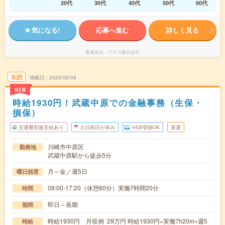
20代
30代
40代
50代
60代
気になる!
応募へ進む
詳しく見る
派遣会社
アデコ株式会社
未読
掲載日
2026/08/08
NEW
時給1930円！武蔵中原での金融事務（生保・
損保）
交通費別途支給あり
土日祝日が休み
WEB登録OK
派遣
川崎市中原区
勤務地
武蔵中原駅から徒歩5分
月～金／週5日
曜日頻度
09:00-17:20（休憩60分）実働7時間20分
時間
即日～長期
期間
時給1930円 月収例 29万円 時給1930円×実働7h20m×週5
時給