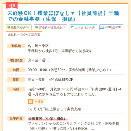
NEW
未経験OK！残業ほぼなし▼【社員前提】千種
での金融事務（生保・損保）
職種未経験OK
交通費別途支給あり
土日祝日が休み
WEB登録OK
正社員への紹介予定派遣
名古屋市東区
勤務地
千種駅から徒歩1分／車道駅から徒歩3分
月～金／週5日
曜日頻度
09:00-18:00（休憩60分）実働8時間（残業少なめ！）
時間
即日～長期 ※開始日相談OK
期間
時給1600円 月収例 25万円 時給1600円×実働8h×週5日×4
時給
週 ※月収例を保証するものではありません。
交通費
1ヶ月3万円を上限として実費支給
金融事務（生保・損保）
仕事内容
ファイナンシャルのコンサルティング会社にて・保険事務
（生・損保）・NPS管理・Salesforce、…