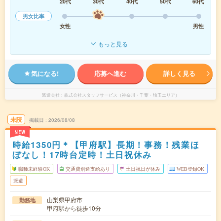
20代
30代
40代
50代
60代
男女比率
女性
男性
もっと見る
気になる!
応募へ進む
詳しく見る
派遣会社
株式会社スタッフサービス（神奈川・千葉・埼玉エリア）
未読
掲載日
2026/08/08
NEW
時給1350円＊【甲府駅】長期！事務！残業ほ
ぼなし！17時台定時！土日祝休み
職種未経験OK
交通費別途支給あり
土日祝日が休み
WEB登録OK
派遣
山梨県甲府市
勤務地
甲府駅から徒歩10分