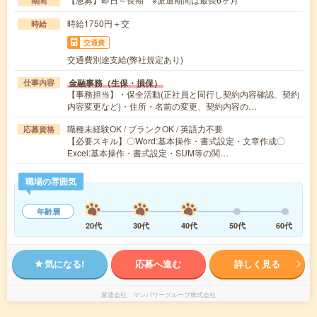
期間
時給1750円＋交
時給
交通費
交通費別途支給(弊社規定あり)
金融事務（生保・損保）
仕事内容
【事務担当】・保全活動(正社員と同行し契約内容確認、契約
内容変更など)・住所・名前の変更、契約内容の…
職種未経験OK / ブランクOK / 英語力不要
応募資格
【必要スキル】〇Word:基本操作・書式設定・文章作成〇
Excel:基本操作・書式設定・SUM等の関…
職場の雰囲気
年齢層
20代
30代
40代
50代
60代
気になる!
応募へ進む
詳しく見る
派遣会社
マンパワーグループ株式会社