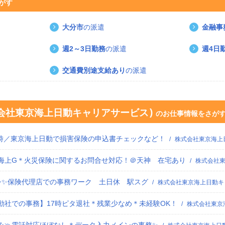
がす
大分市
の派遣
金融事
週2～3日勤務
の派遣
週4日
交通費別途支給あり
の派遣
会社東京海上日動キャリアサービス
のお仕事情報をさが
定時／東京海上日動で損害保険の申込書チェックなど！
株式会社東京海上
京海上G＊火災保険に関するお問合せ対応！＠天神 在宅あり
株式会社
シ✨保険代理店での事務ワーク 土日休 駅スグ
株式会社東京海上日動キ
日動社での事務】17時ピタ退社＊残業少なめ＊未経験OK！
株式会社東京