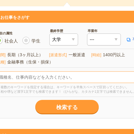
お仕事をさがす
最終学歴
卒業年
在の属性
社会人
学生
長期（3ヶ月以上）
一般派遣
1400円以上
期間
派遣形式
時給
金融事務（生保・損保）
職種
複数のキーワードを指定する場合は、キーワードを半角スペースで区切ってください。
柏や堺など漢字1文字でも検索できます！（ひらがな、カタカナ1文字では検索できません
検索する