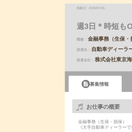
掲載日
2026
/
07
/
26
週3日＊時短も
金融事務（生保・
職種
自動車ディーラ
派遣先
株式会社東京海
派遣会社
募集情報
お仕事の概要
金融事務（生保・損保）
《大手自動車ディーラーで