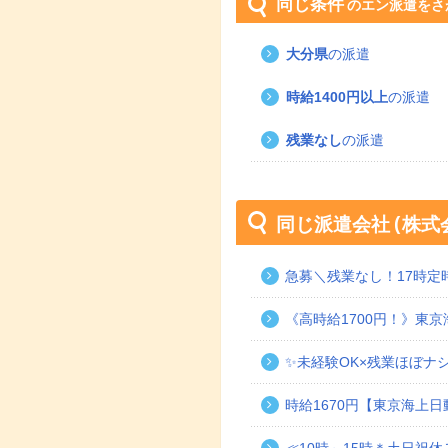
同じ条件
のエン派遣をさ
大分県
の派遣
時給1400円以上
の派遣
残業なし
の派遣
同じ派遣会社
株式
急募＼残業なし！17時
《高時給1700円！》東
✨未経験OK×残業ほぼナ
時給1670円【東京海上