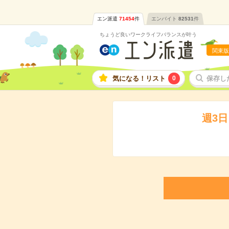
エン派遣
71454
件
エンバイト
82531
件
ちょうど良いワークライフバランスが叶う
関東版
気になる！リスト
0
保存し
週3