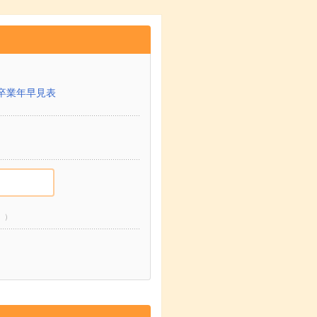
卒業年早見表
。）