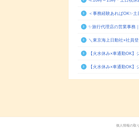
≪10時～15時＊土日祝
＜事務経験あればOK✨土
✨旅行代理店の営業事務｜
＼東京海上日動社×社員登
【火水休み×車通勤OK】
【火水休み×車通勤OK】
個人情報の取