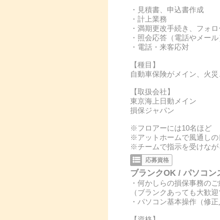
・見積書、申込書作成
・計上業務
・満期更改手続き、フォロ
・照会応答（電話やメール
・電話・来客応対
【種目】
自動車保険がメイン、火災
【取扱会社】
東京海上日動メイン
損保ジャパン
※フロアーには10名ほど
※アットホームで風通しの
※チームで指示を受けなが
応募資格
ブランクOK / パソコン
・何かしらの損保事務のご
（ブランクあっても大歓迎
・パソコン基本操作（修正
【資格】