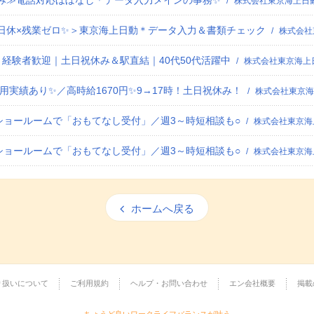
休み≫電話対応ほぼなし＊データ入力メインの事務✨
株式会社東京海上日
日休×残業ゼロ✨＞東京海上日動＊データ入力＆書類チェック
株式会社
経験者歓迎｜土日祝休み＆駅直結｜40代50代活躍中
株式会社東京海上
用実績あり✨／高時給1670円✨9→17時！土日祝休み！
株式会社東京海
ショールームで「おもてなし受付」／週3～時短相談も○
株式会社東京海
ショールームで「おもてなし受付」／週3～時短相談も○
株式会社東京海
ホームへ戻る
り扱いについて
ご利用規約
ヘルプ・お問い合わせ
エン会社概要
掲載