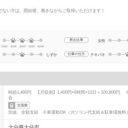
でない方は、開始後、働きながらご取得いただけます！
男女比率
女性
20代
30代
40代
50代
60代
仕事の仕方
しずか
テキパキ
時給1,400円 【月収例】1,400円×6時間×12日＝100,800
合
交通費
別途、全額支給 ※車通勤OK（ガソリン代支給＆駐車場無料
大分県大分市