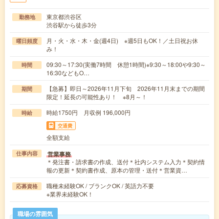
東京都渋谷区
勤務地
渋谷駅から徒歩3分
月・火・水・木・金(週4日) ※週5日もOK！／土日祝お休
曜日頻度
み！
09:30～17:30(実働7時間 休憩1時間)※9:30～18:00や9:30～
時間
16:30などもO…
【急募】即日～2026年11月下旬 2026年11月末までの期間
期間
限定！延長の可能性あり！ ※8月～！
時給1750円 月収例 196,000円
時給
交通費
全額支給
営業事務
仕事内容
＊発注書・請求書の作成、送付＊社内システム入力＊契約情
報の更新＊契約書作成、原本の管理・送付＊営業資…
職種未経験OK / ブランクOK / 英語力不要
応募資格
※業界未経験OK！
職場の雰囲気