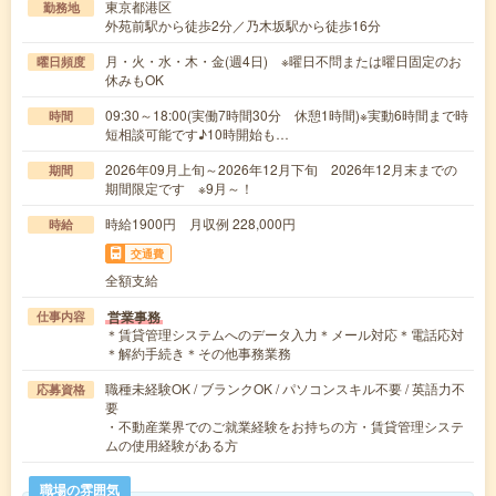
東京都港区
勤務地
外苑前駅から徒歩2分／乃木坂駅から徒歩16分
月・火・水・木・金(週4日) ※曜日不問または曜日固定のお
曜日頻度
休みもOK
09:30～18:00(実働7時間30分 休憩1時間)※実動6時間まで時
時間
短相談可能です♪10時開始も…
2026年09月上旬～2026年12月下旬 2026年12月末までの
期間
期間限定です ※9月～！
時給1900円 月収例 228,000円
時給
交通費
全額支給
営業事務
仕事内容
＊賃貸管理システムへのデータ入力＊メール対応＊電話応対
＊解約手続き＊その他事務業務
職種未経験OK / ブランクOK / パソコンスキル不要 / 英語力不
応募資格
要
・不動産業界でのご就業経験をお持ちの方・賃貸管理システ
ムの使用経験がある方
職場の雰囲気