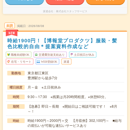
派遣会社
株式会社スタッフサービス
未読
掲載日
2026/08/08
NEW
時給1900円！【博報堂プロダクツ】服装・髪
色比較的自由＊提案資料作成など
職種未経験OK
交通費別途支給あり
土日祝日が休み
在宅・リモート
WEB登録OK
派遣
東京都江東区
勤務地
豊洲駅から徒歩7分
月～金 ※土日祝休み
曜日頻度
9:30～17:30 ※残業は月20時間程度。※休憩60分。
時間
【急募】即日～長期 ※開始日はご相談可能です！ ※8月
期間
～！
時給1900円～2000円＋交 【月収例】302,100円～ ■給与
時給
の前払いが可能な速払いサービスあり