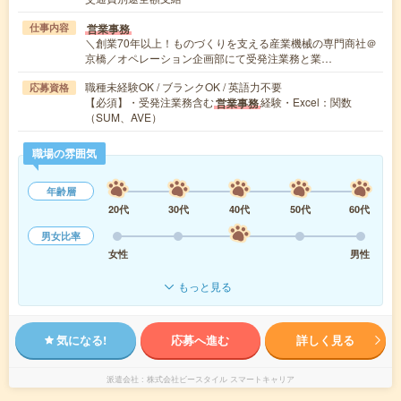
営業事務
仕事内容
＼創業70年以上！ものづくりを支える産業機械の専門商社＠
京橋／オペレーション企画部にて受発注業務と業…
職種未経験OK / ブランクOK / 英語力不要
応募資格
【必須】・受発注業務含む
経験・Excel：関数
営業事務
（SUM、AVE）
職場の雰囲気
年齢層
20代
30代
40代
50代
60代
男女比率
女性
男性
もっと見る
気になる!
応募へ進む
詳しく見る
派遣会社
株式会社ビースタイル スマートキャリア