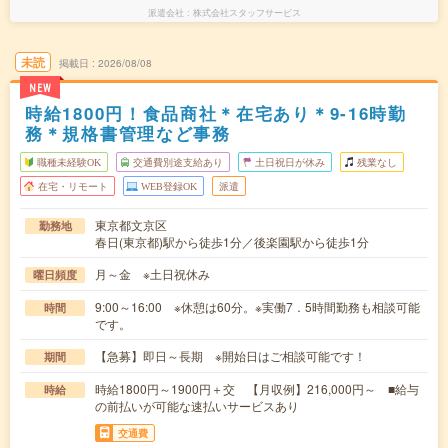
派遣会社
株式会社スタッフサービス
未読
掲載日
2026/08/08
NEW
時給1800円！食品商社＊在宅あり＊9-16時勤
務＊規格書管理など事務
職種未経験OK
交通費別途支給あり
土日祝日が休み
残業なし
在宅・リモート
WEB登録OK
派遣
東京都文京区
勤務地
春日(東京都)駅から徒歩1分／後楽園駅から徒歩1分
月～金 ※土日祝休み
曜日頻度
9:00～16:00 ※休憩は60分。※実働7．5時間勤務も相談可能
時間
です。
【急募】即日～長期 ※開始日はご相談可能です！
期間
時給1800円～1900円＋交 【月収例】216,000円～ ■給与
時給
の前払いが可能な速払いサービスあり
交通費