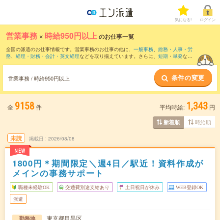
気になる!
ログイン
営業事務
×
時給950円以上
のお仕事一覧
全国の派遣のお仕事情報です。営業事務のお仕事の他に、
一般事務
、
総務・人事・労
務
、
経理・財務・会計・英文経理
などを取り揃えています。さらに、
短期
・
単発
など
の期間や、
職種未経験OK
などのこだわり条件で絞り込んでいただけます。職種辞典：
営業事務のお仕事とは？とは？
条件の変更
営業事務 / 時給950円以上
9158
1,343
全
件
平均時給:
円
時給順
新着順
未読
掲載日
2026/08/08
NEW
1800円＊期間限定＼週4日／駅近！資料作成が
メインの事務サポート
職種未経験OK
交通費別途支給あり
土日祝日が休み
WEB登録OK
派遣
東京都目黒区
勤務地