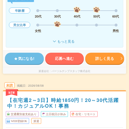
年齢層
20代
30代
40代
50代
60代
男女比率
女性
男性
もっと見る
気になる!
応募へ進む
詳しく見る
派遣会社
パーソルテンプスタッフ株式会社
未読
掲載日
2026/08/08
NEW
【在宅週2～3日】時給1850円！20～30代活躍
中！カジュアルOK！事務
交通費別途支給あり
土日祝日が休み
在宅・リモート
WEB登録OK
派遣