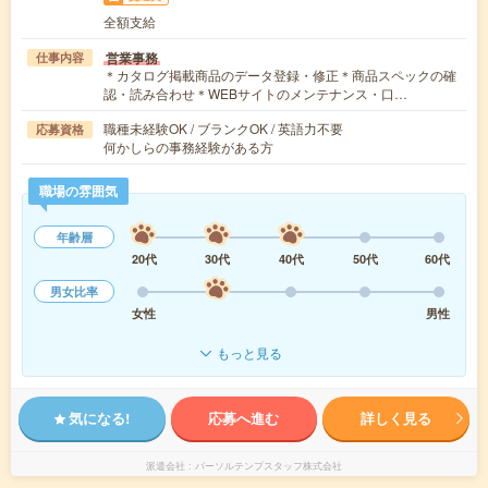
全額支給
営業事務
仕事内容
＊カタログ掲載商品のデータ登録・修正＊商品スペックの確
認・読み合わせ＊WEBサイトのメンテナンス・口…
職種未経験OK / ブランクOK / 英語力不要
応募資格
何かしらの事務経験がある方
職場の雰囲気
年齢層
20代
30代
40代
50代
60代
男女比率
女性
男性
もっと見る
気になる!
応募へ進む
詳しく見る
派遣会社
パーソルテンプスタッフ株式会社