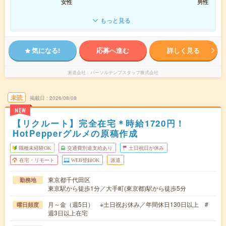
女性
男性
もっと見る
気になる!
応募へ進む
詳しく見る
派遣会社
パーソルテンプスタッフ株式会社
未読
掲載日
2026/08/08
NEW
【リクルート】完全在宅＊時給1720円！
HotPepperグルメの原稿作成
職種未経験OK
交通費別途支給あり
土日祝日が休み
在宅・リモート
WEB登録OK
派遣
東京都千代田区
勤務地
東京駅から徒歩1分／大手町(東京都)駅から徒歩5分
月～金（週5日） ※土日祝お休み／年間休日130日以上 #
曜日頻度
週3日以上在宅