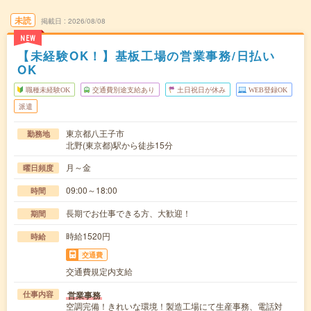
未読
掲載日
2026/08/08
NEW
【未経験OK！】基板工場の営業事務/日払い
OK
職種未経験OK
交通費別途支給あり
土日祝日が休み
WEB登録OK
派遣
東京都八王子市
勤務地
北野(東京都)駅から徒歩15分
月～金
曜日頻度
09:00～18:00
時間
長期でお仕事できる方、大歓迎！
期間
時給1520円
時給
交通費
交通費規定内支給
営業事務
仕事内容
空調完備！きれいな環境！製造工場にて生産事務、電話対