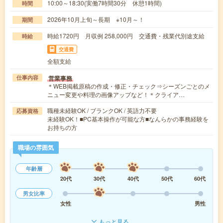
10:00～18:30(実働7時間30分 休憩1時間)
時間
2026年10月上旬～長期 ※10月～！
期間
時給1720円 月収例 258,000円 交通費・残業代別途支給
時給
交通費
全額支給
営業事務
仕事内容
＊WEB掲載原稿の作成・修正・チェック⇒シーズンごとのメ
ニュー変更や料理の画像アップなど！＊クライア…
職種未経験OK / ブランクOK / 英語力不要
応募資格
未経験OK！■PC基本操作が可能な方■なんらかの事務経験を
お持ちの方
職場の雰囲気
年齢層
20代
30代
40代
50代
60代
男女比率
女性
男性
もっと見る