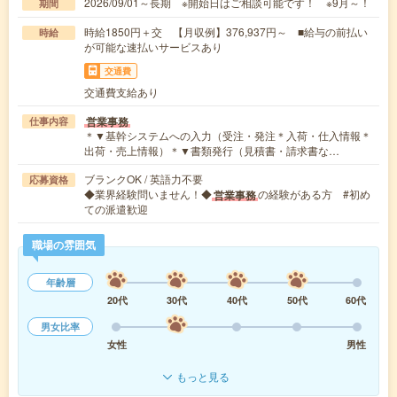
2026/09/01～長期 ※開始日はご相談可能です！ ※9月～！
期間
時給1850円＋交 【月収例】376,937円～ ■給与の前払い
時給
が可能な速払いサービスあり
交通費
交通費支給あり
営業事務
仕事内容
＊▼基幹システムへの入力（受注・発注＊入荷・仕入情報＊
出荷・売上情報）＊▼書類発行（見積書・請求書な…
ブランクOK / 英語力不要
応募資格
◆業界経験問いません！◆
の経験がある方 #初め
営業事務
ての派遣歓迎
職場の雰囲気
年齢層
20代
30代
40代
50代
60代
男女比率
女性
男性
もっと見る