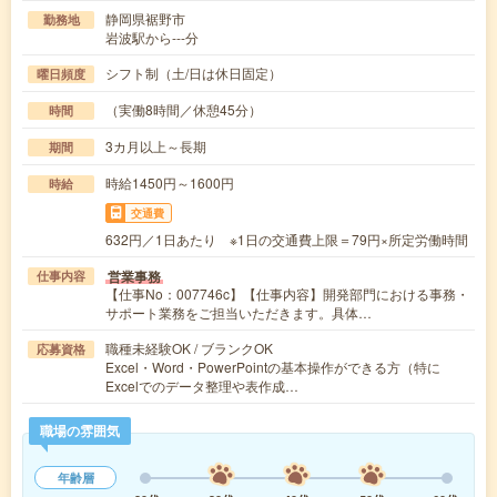
静岡県裾野市
勤務地
岩波駅から---分
シフト制（土/日は休日固定）
曜日頻度
（実働8時間／休憩45分）
時間
3カ月以上～長期
期間
時給1450円～1600円
時給
交通費
632円／1日あたり ※1日の交通費上限＝79円×所定労働時間
営業事務
仕事内容
【仕事No：007746c】【仕事内容】開発部門における事務・
サポート業務をご担当いただきます。具体…
職種未経験OK / ブランクOK
応募資格
Excel・Word・PowerPointの基本操作ができる方（特に
Excelでのデータ整理や表作成…
職場の雰囲気
年齢層