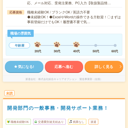
応、メール対応、受発注業務、PC入力【取扱製品情…
職種未経験OK / ブランクOK / 英語力不要
応募資格
◆未経験OK！◆ExcelやWordの操作できる方歓迎！〇まずは
事前登録だけでもOK！履歴書不要で気…
職場の雰囲気
年齢層
20代
30代
40代
50代
60代
気になる!
応募へ進む
詳しく見る
派遣会社
株式会社綜合キャリアオプション 製造事業部（全国）
未読
開発部門の一般事務・開発サポート業務！
職種未経験OK
交通費別途支給あり
残業なし
派遣