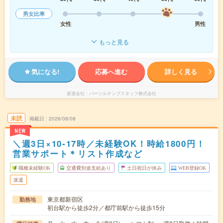
男女比率
女性
男性
もっと見る
気になる!
応募へ進む
詳しく見る
派遣会社
パーソルテンプスタッフ株式会社
未読
掲載日
2026/08/08
NEW
＼週3日×10-17時／未経験OK！時給1800円！
営業サポート＊リスト作成など
職種未経験OK
交通費別途支給あり
土日祝日が休み
WEB登録OK
派遣
東京都新宿区
勤務地
初台駅から徒歩2分／都庁前駅から徒歩15分