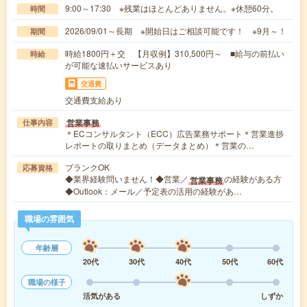
9:00～17:30 ※残業はほとんどありません。※休憩60分。
時間
2026/09/01～長期 ※開始日はご相談可能です！ ※9月～！
期間
時給1800円＋交 【月収例】310,500円～ ■給与の前払い
時給
が可能な速払いサービスあり
交通費
交通費支給あり
営業事務
仕事内容
＊ECコンサルタント（ECC）広告業務サポート＊営業進捗
レポートの取りまとめ（データまとめ）＊営業の…
ブランクOK
応募資格
◆業界経験問いません！◆営業／
の経験がある方
営業事務
◆Outlook：メール／予定表の活用の経験があ…
職場の雰囲気
年齢層
20代
30代
40代
50代
60代
職場の様子
活気がある
しずか