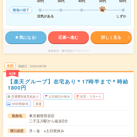
20代
30代
40代
50代
60代
職場の様子
活気がある
しずか
気になる!
応募へ進む
詳しく見る
派遣会社
株式会社アイエーイー
未読
掲載日
2026/08/08
NEW
【楽天グループ】在宅あり＊17時半まで＊時給
1800円
交通費別途支給あり
土日祝日が休み
在宅・リモート
WEB登録OK
派遣
東京都世田谷区
勤務地
二子玉川駅から徒歩2分
月～金 ※土日祝休み
曜日頻度