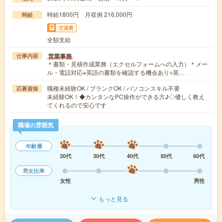
時給1800円 月収例 216,000円
時給
交通費
全額支給
営業事務
仕事内容
＊書類・見積作成業務（エクセルフォームへの入力）＊メー
ル・電話対応※英語の書類を確認する機会あり○英…
職種未経験OK / ブランクOK / パソコンスキル不要
応募資格
未経験OK！◆カンタンなPC操作ができる方♪◇優しく教え
てくれるので安心です
職場の雰囲気
年齢層
20代
30代
40代
50代
60代
男女比率
女性
男性
もっと見る