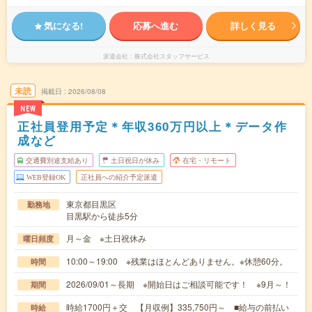
気になる!
応募へ進む
詳しく見る
派遣会社
株式会社スタッフサービス
未読
掲載日
2026/08/08
NEW
正社員登用予定＊年収360万円以上＊データ作
成など
交通費別途支給あり
土日祝日が休み
在宅・リモート
WEB登録OK
正社員への紹介予定派遣
東京都目黒区
勤務地
目黒駅から徒歩5分
月～金 ※土日祝休み
曜日頻度
10:00～19:00 ※残業はほとんどありません。※休憩60分。
時間
2026/09/01～長期 ※開始日はご相談可能です！ ※9月～！
期間
時給1700円＋交 【月収例】335,750円～ ■給与の前払い
時給