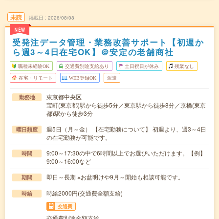
未読
掲載日
2026/08/08
NEW
受発注データ管理・業務改善サポート【初週か
ら週3～4日在宅OK】＠安定の老舗商社
職種未経験OK
交通費別途支給あり
土日祝日が休み
残業なし
在宅・リモート
WEB登録OK
派遣
東京都中央区
勤務地
宝町(東京都)駅から徒歩5分／東京駅から徒歩8分／京橋(東京
都)駅から徒歩3分
週5日（月～金） 【在宅勤務について】 初週より、週3～4日
曜日頻度
の在宅勤務が可能です。
9:00～17:30の中で6時間以上でお選びいただけます。【例】
時間
9:00～16:00など
即日～長期 ※お盆明けや9月～開始も相談可能です。
期間
時給2000円(交通費全額支給)
時給
交通費
交通費別途全額支給