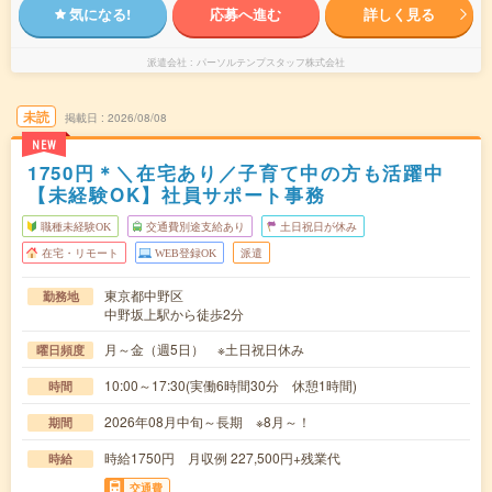
気になる!
応募へ進む
詳しく見る
派遣会社
パーソルテンプスタッフ株式会社
未読
掲載日
2026/08/08
NEW
1750円＊＼在宅あり／子育て中の方も活躍中
【未経験OK】社員サポート事務
職種未経験OK
交通費別途支給あり
土日祝日が休み
在宅・リモート
WEB登録OK
派遣
東京都中野区
勤務地
中野坂上駅から徒歩2分
月～金（週5日） ※土日祝日休み
曜日頻度
10:00～17:30(実働6時間30分 休憩1時間)
時間
2026年08月中旬～長期 ※8月～！
期間
時給1750円 月収例 227,500円+残業代
時給
交通費