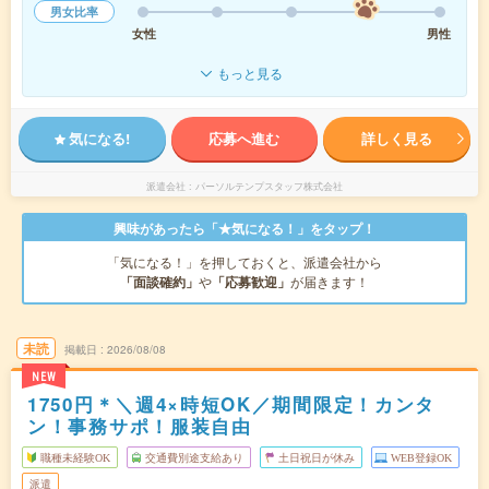
男女比率
女性
男性
もっと見る
気になる!
応募へ進む
詳しく見る
派遣会社
パーソルテンプスタッフ株式会社
興味があったら「★気になる！」をタップ！
「気になる！」を押しておくと、派遣会社から
「面談確約」
や
「応募歓迎」
が届きます！
未読
掲載日
2026/08/08
NEW
1750円＊＼週4×時短OK／期間限定！カンタ
ン！事務サポ！服装自由
職種未経験OK
交通費別途支給あり
土日祝日が休み
WEB登録OK
派遣