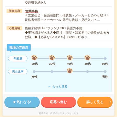
交通費支給あり
営業事務
仕事内容
＊営業担当・受発注部門・得意先・メーカーとのやり取り＊
規格書管理＊メーカーへの見積り依頼・見積入力＊…
職種未経験OK / ブランクOK / 英語力不要
応募資格
◆事務経験がある方◆商社・問屋・卸業界での経験がある方
歓迎。◆【必要なOAスキル】Excel（ピボッ…
職場の雰囲気
年齢層
20代
30代
40代
50代
60代
男女比率
女性
男性
もっと見る
気になる!
応募へ進む
詳しく見る
派遣会社
株式会社スタッフサービス