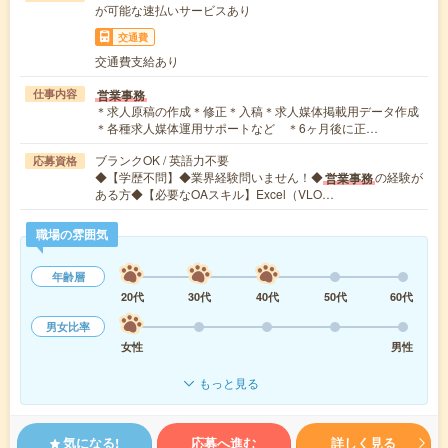
が可能な速払いサービスあり
交通費
交通費支給あり
営業事務
仕事内容
＊求人原稿の作成＊修正＊入稿＊求人媒体掲載用データ作成
＊各種求人媒体運用サポートなど ＊6ヶ月後に正…
ブランクOK / 英語力不要
応募資格
◆【学歴不問】◆業界経験問いません！◆
の経験が
営業事務
ある方◆【必要なOAスキル】Excel（VLO…
職場の雰囲気
年齢層
20代
30代
40代
50代
60代
男女比率
女性
男性
もっと見る
気になる!
応募へ進む
詳しく見る