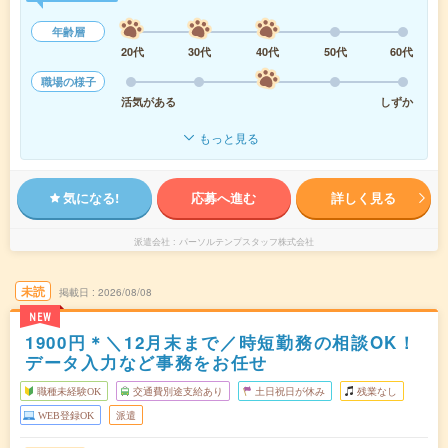
年齢層
20代
30代
40代
50代
60代
職場の様子
活気がある
しずか
もっと見る
気になる!
応募へ進む
詳しく見る
派遣会社
パーソルテンプスタッフ株式会社
未読
掲載日
2026/08/08
NEW
1900円＊＼12月末まで／時短勤務の相談OK！
データ入力など事務をお任せ
職種未経験OK
交通費別途支給あり
土日祝日が休み
残業なし
WEB登録OK
派遣