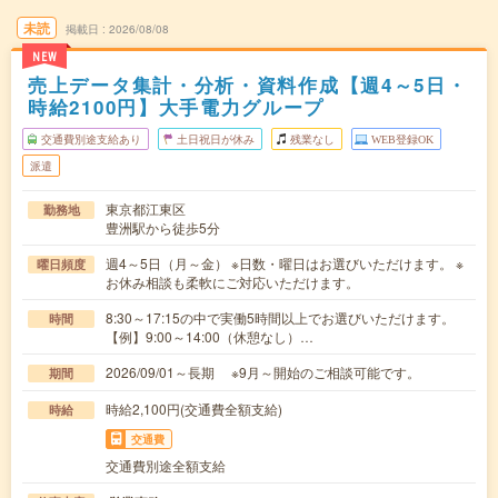
未読
掲載日
2026/08/08
NEW
売上データ集計・分析・資料作成【週4～5日・
時給2100円】大手電力グループ
交通費別途支給あり
土日祝日が休み
残業なし
WEB登録OK
派遣
東京都江東区
勤務地
豊洲駅から徒歩5分
週4～5日（月～金） ※日数・曜日はお選びいただけます。 ※
曜日頻度
お休み相談も柔軟にご対応いただけます。
8:30～17:15の中で実働5時間以上でお選びいただけます。
時間
【例】9:00～14:00（休憩なし）…
2026/09/01～長期 ※9月～開始のご相談可能です。
期間
時給2,100円(交通費全額支給)
時給
交通費
交通費別途全額支給