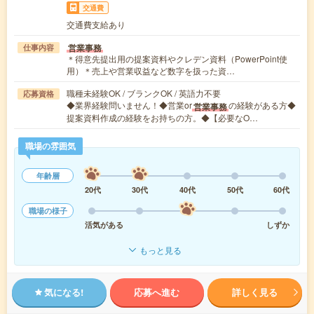
交通費
交通費支給あり
営業事務
仕事内容
＊得意先提出用の提案資料やクレデン資料（PowerPoint使
用）＊売上や営業収益など数字を扱った資…
職種未経験OK / ブランクOK / 英語力不要
応募資格
◆業界経験問いません！◆営業or
の経験がある方◆
営業事務
提案資料作成の経験をお持ちの方。◆【必要なO…
職場の雰囲気
年齢層
20代
30代
40代
50代
60代
職場の様子
活気がある
しずか
もっと見る
気になる!
応募へ進む
詳しく見る