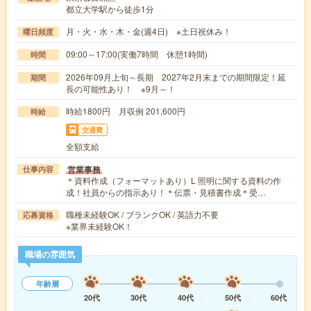
都立大学駅から徒歩1分
月・火・水・木・金(週4日) ※土日祝休み！
曜日頻度
09:00～17:00(実働7時間 休憩1時間)
時間
2026年09月上旬～長期 2027年2月末までの期間限定！延
期間
長の可能性あり！ ※9月～！
時給1800円 月収例 201,600円
時給
交通費
全額支給
営業事務
仕事内容
＊資料作成（フォーマットあり）L 照明に関する資料の作
成！社員からの指示あり！＊伝票・見積書作成＊受…
職種未経験OK / ブランクOK / 英語力不要
応募資格
※業界未経験OK！
職場の雰囲気
年齢層
20代
30代
40代
50代
60代