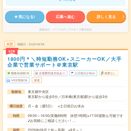
気になる!
応募へ進む
詳しく見る
派遣会社
パーソルテンプスタッフ株式会社
未読
掲載日
2026/08/08
NEW
1800円＊＼時短勤務OK×スニーカーOK／大手
企業で営業サポート＠東京駅
職種未経験OK
交通費別途支給あり
土日祝日が休み
残業なし
WEB登録OK
派遣
東京都中央区
勤務地
東京駅から徒歩5分／日本橋(東京都)駅から徒歩3分
月～金（週5日） ※土日祝日お休み
曜日頻度
09:00～16:00(実働6時間 休憩1時間)※17:00退勤も可能です
時間
♪お気軽にご相談ください！…
2026年09月上旬～長期 ※9月～！
期間