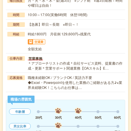
月・火・水・木・金(週3日) ※シフト制 ※週3日勤務！時間
曜日頻度
や曜日は自由！
10:00～17:00(実働6時間 休憩1時間)
時間
【急募】即日～長期 ※即日～！
期間
時給1800円 月収例 129,600円+残業代
時給
交通費
全額支給
営業事務
仕事内容
＊アプローチリストの作成＊自社サービス資料、提案書の作
成・更新＊営業サポート関連業務【OAスキル】E…
職種未経験OK / ブランクOK / 英語力不要
応募資格
◆Excel・Powerpointを使用した業務のご経験がある方♪※業
界未経験OK！こちらのお仕事は…
職場の雰囲気
年齢層
20代
30代
40代
50代
60代
男女比率