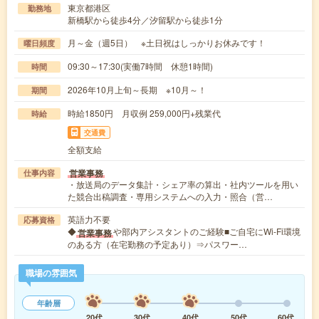
東京都港区
勤務地
新橋駅から徒歩4分／汐留駅から徒歩1分
月～金（週5日） ※土日祝はしっかりお休みです！
曜日頻度
09:30～17:30(実働7時間 休憩1時間)
時間
2026年10月上旬～長期 ※10月～！
期間
時給1850円 月収例 259,000円+残業代
時給
交通費
全額支給
営業事務
仕事内容
・放送局のデータ集計・シェア率の算出・社内ツールを用い
た競合出稿調査・専用システムへの入力・照合（営…
英語力不要
応募資格
◆
や部内アシスタントのご経験■ご自宅にWi-Fi環境
営業事務
のある方（在宅勤務の予定あり）⇒パスワー…
職場の雰囲気
年齢層
20代
30代
40代
50代
60代