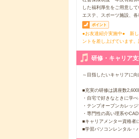
した福利厚生をご用意して
エステ、スポーツ施設、各
ポイント
●お友達紹介実施中● 新
ントを差し上げています。
研修・キャリア支
～目指したいキャリアに向
■充実の研修は講座数2,60
・自宅で好きなときに学べ
・テンプオープンカレッジ
・専門性の高い理系やCA
■キャリアメンター資格者
■学習パソコンレンタル・