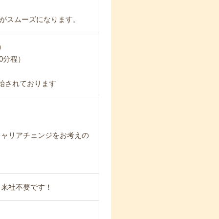
がスムーズになります。
）
0分程）
始されております
キャリアチェンジをお考えの
も来社不要です！