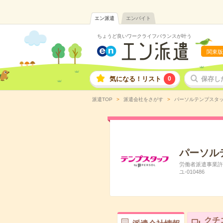
エン派遣
エンバイト
ちょうど良いワークライフバランスが叶う
関東版
気になる！リスト
0
保存し
派遣TOP
派遣会社をさがす
パーソルテンプスタ
パーソル
労働者派遣事業許可
ユ-010486
クチ