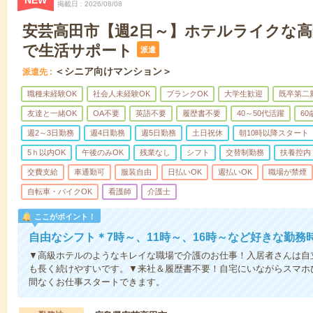
NEW
掲載日
2026/08/08
安芸高田市【週2日～】ホテルライクな
で生活サポート
派遣
＜シニア向けマンション＞
派遣先
職種未経験OK
社会人未経験OK
ブランクOK
大学生歓迎
既卒第二
友達と一緒OK
OA不要
英語不要
履歴書不要
40～50代活躍
6
週2～3日勤務
週4日勤務
週5日勤務
土日祝休
朝10時以降スタート
5ｈ以内OK
午後のみOK
残業なし
シフト
交替制勤務
扶養控内
交費支給
車通勤可
服装自由
日払いOK
週払いOK
職場が禁煙
自転車・バイクOK
看護師
介護士
ここがポイント！
自由なシフト＊7時～、11時～、16時～など好きな勤務
▼高級ホテルのようなキレイな職場で介護のお仕事！入居者さんは自
も長く続けやすいです。▼来社＆履歴書不要！自宅にいながらスマホ
間なくお仕事スタートできます。