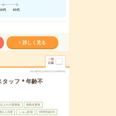
50代
60代
詳しく見る
一括
応募
No.MPGCSJHSCS1009995G
スタッフ＊年齢不
名以上の大量募集
複数名募集
0歳以上活躍
しゅふ歓迎
WEB登録OK