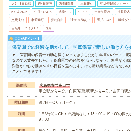
週2～3日勤務
週4日勤務
週5日勤務
土日祝休
朝10時以降スタート
5ｈ以内OK
午後のみOK
残業なし
シフト
交替制勤務
扶養控内
交費支給
車通勤可
服装自由
社食/補助あり
週払いOK
職場が分
自転車・バイクOK
保育
ここがポイント！
保育園での経験を活かして、学童保育で新しい働き方を
▼「保育園の保育士補助を長くやってきましたが、学童のパートに応
なので大丈夫でした。」保育園での経験を活かしながら、無理なく働
勤務が中心で働きやすい日程を選べます。持ち帰り業務などもないの
ことができます！
勤務地
広島県安芸高田市
甲立駅から---分／向原(広島県)駅から---分／吉田口駅から
曜日頻度
週2日～OK（月～金）
時間
1日3時間～OK！※残業なし！13：00～19：00の間
9：00
期間
最短2ヶ月～長期 ★急募 ★8月～、さらに先のスタ