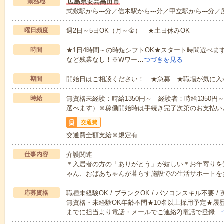
勤務地
広島県安芸高田市
式敷駅から---分／信木駅から---分／甲立駅から---分／
曜日頻度
週2日～5日OK（月～金） ★土日休みOK
時間
★1日4時間～の時短シフトOK★スタート時間選べます！7:00～1
など残業なし！※Wワー…
つづきを見る
期間
開始日はご相談ください！ ★急募 ★職場が気に入
時給
無資格未経験：時給1350円～ 経験者：時給1350
選べます）※稼働開始時は手続き完了次第のお支払い
交通費
交通費全額支給※規定有
仕事内容
介護関連
＊入居者の方の「ありがとう」が嬉しい＊お年寄りを
ゃん、おばあちゃんが暮らす施設での生活サポートを
応募資格
職種未経験OK / ブランクOK / パソコンスキル不要 /
無資格・未経験OK年齢不問★10名以上採用予定★履
までに担当より電話・メールでご連絡2)電話で登録…