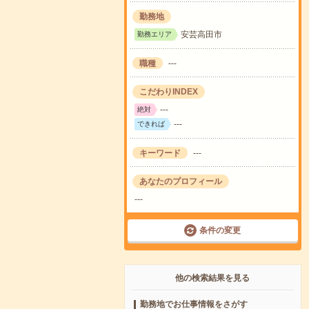
勤務地
安芸高田市
勤務エリア
職種
---
こだわりINDEX
---
絶対
---
できれば
キーワード
---
あなたのプロフィール
---
条件の変更
他の検索結果を見る
勤務地でお仕事情報をさがす