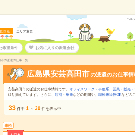
ヘル
四国版
エリア変更
た希望条件
お気に入りの派遣会社
田市の派遣の仕事一覧
広島県安芸高田市
の派遣のお仕事情
安芸高田市の派遣のお仕事情報です。
オフィスワーク・事務系
、
営業・販売・
取り揃えています。さらに、
短期
・
単発
などの期間や、
職種未経験OK
などの
33
1
30
件中
～
件を表示中
未読