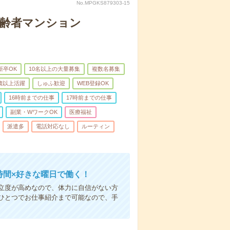
No.MPGKS879303-15
高齢者マンション
新卒OK
10名以上の大量募集
複数名募集
0歳以上活躍
しゅふ歓迎
WEB登録OK
16時前までの仕事
17時前までの仕事
副業・WワークOK
医療福祉
派遣多
電話対応なし
ルーティン
時間×好きな曜日で働く！
立度が高めなので、体力に自信がない方
ひとつでお仕事紹介まで可能なので、手