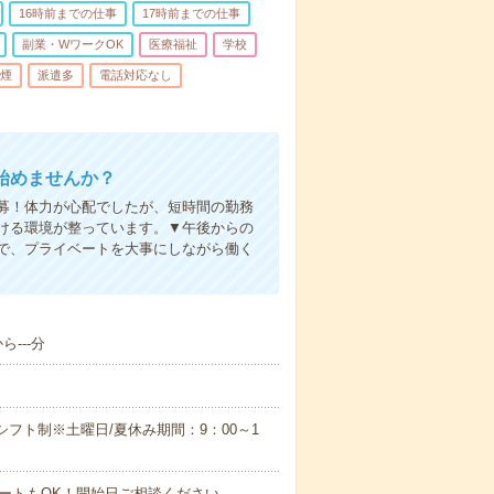
16時前までの仕事
17時前までの仕事
副業・WワークOK
医療福祉
学校
煙
派遣多
電話対応なし
始めませんか？
募！体力が心配でしたが、短時間の勤務
ける環境が整っています。▼午後からの
で、プライベートを大事にしながら働く
---分
のシフト制※土曜日/夏休み期間：9：00～1
ートもOK！開始日ご相談ください。