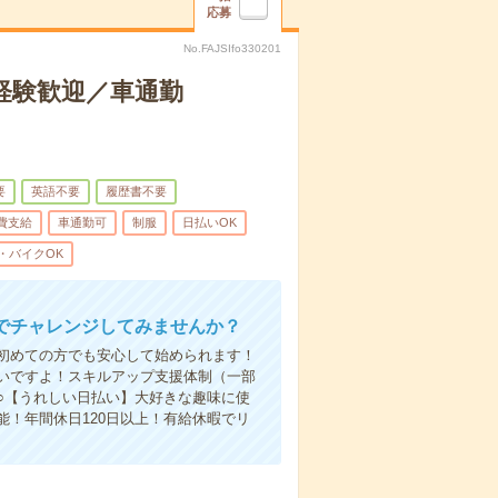
応募
No.FAJSIfo330201
未経験歓迎／車通勤
要
英語不要
履歴書不要
費支給
車通勤可
制服
日払いOK
・バイクOK
でチャレンジしてみませんか？
初めての方でも安心して始められます！
いですよ！スキルアップ支援体制（一部
○【うれしい日払い】大好きな趣味に使
！年間休日120日以上！有給休暇でリ