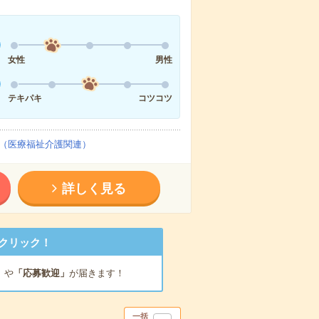
女性
男性
テキパキ
コツコツ
（医療福祉介護関連）
詳しく見る
クリック！
」
や
「応募歓迎」
が届きます！
一括