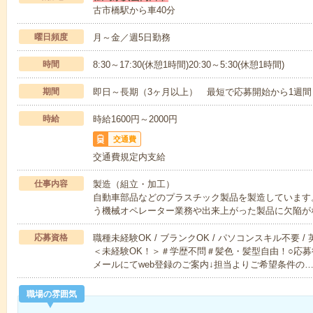
古市橋駅から車40分
曜日頻度
月～金／週5日勤務
時間
8:30～17:30(休憩1時間)20:30～5:30(休憩1時間)
期間
即日～長期（3ヶ月以上） 最短で応募開始から1週間
時給
時給1600円～2000円
交通費
交通費規定内支給
仕事内容
製造（組立・加工）
自動車部品などのプラスチック製品を製造しています
う機械オペレーター業務や出来上がった製品に欠陥が
応募資格
職種未経験OK / ブランクOK / パソコンスキル不要 /
＜未経験OK！＞＃学歴不問＃髪色・髪型自由！○応募
メールにてweb登録のご案内↓担当よりご希望条件の
職場の雰囲気