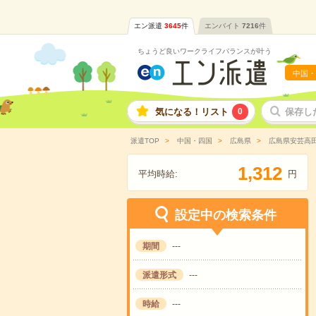
エン派遣
3645
件
エンバイト
7216
件
ちょうど良いワークライフバランスが叶う
中国・
気になる！リスト
0
保存し
派遣TOP
中国・四国
広島県
広島県安芸高
,
1
3
1
2
平均時給:
円
設定中の検索条件
期間
---
派遣形式
---
時給
---