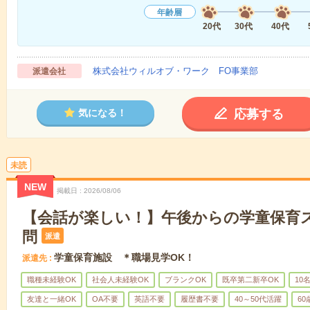
年齢層
20代
30代
40代
株式会社ウィルオブ・ワーク FO事業部
派遣会社
応募する
気になる！
未読
NEW
掲載日
2026/08/06
【会話が楽しい！】午後からの学童保育
問
派遣
学童保育施設 ＊職場見学OK！
派遣先
職種未経験OK
社会人未経験OK
ブランクOK
既卒第二新卒OK
10
友達と一緒OK
OA不要
英語不要
履歴書不要
40～50代活躍
6