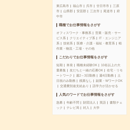
東広島市
福山市
呉市
廿日市市
三原
市
山県郡
安芸郡
三次市
尾道市
府
中市
職種でお仕事情報をさがす
オフィスワーク・事務系
営業・販売・サー
ビス系
クリエイティブ系
IT・エンジニア
系
技術系
医療・介護・福祉・教育系
軽
作業・物流・工場・その他
こだわりでお仕事情報をさがす
短期
単発
職種未経験OK
10名以上の大
量募集
友だちと一緒の応募OK
在宅・リモ
ートワーク
週2～3日勤務
週4日勤務
土
日祝のみ勤務
残業なし
副業・WワークOK
交通費別途支給あり
語学力が活かせる
人気のワードでお仕事情報をさがす
急募
年齢不問
財団法人
英語
書類チェ
ック
テレビ局
封入
大学