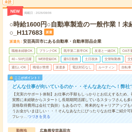
未読
NEW
掲載日
2026/08/06
○時給1600円○自動車製造の一般作業！
○_H117683
派遣
安芸高田市にある自動車・自動車部品企業
派遣先
職種未経験OK
ブランクOK
既卒第二新卒OK
友達と一緒OK
OA不
40～50代活躍
WEB登録OK
週5日勤務
土日祝休
交替制勤務
交
週払いOK
職場が禁煙
派遣多
電話対応なし
ルーティン
自転車
ここがポイント！
どんな仕事が向いているのか・・そんなあなたへ！弊社
【充実のサポート体制】お仕事の手順もしっかりとお伝えするため、
実際に未経験からスタートし長期期間活躍しているスタッフさんも多
資格取得費用は会社で負担）もあるので、将来的なキャリアアップも
うお金がいまほしい・・！そんなあなたにぴったりなお仕事ご紹介可能
フレッ…
つづきを見る
勤務地
広島県安芸高田市