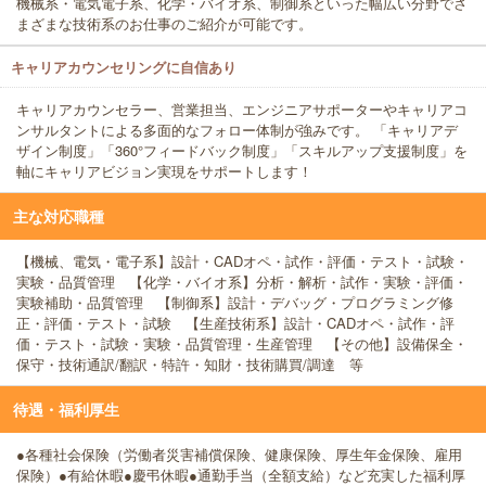
機械系・電気電子系、化学・バイオ系、制御系といった幅広い分野でさ
まざまな技術系のお仕事のご紹介が可能です。
キャリアカウンセリングに自信あり
キャリアカウンセラー、営業担当、エンジニアサポーターやキャリアコ
ンサルタントによる多面的なフォロー体制が強みです。 「キャリアデ
ザイン制度」「360°フィードバック制度」「スキルアップ支援制度」を
軸にキャリアビジョン実現をサポートします！
主な対応職種
【機械、電気・電子系】設計・CADオペ・試作・評価・テスト・試験・
実験・品質管理 【化学・バイオ系】分析・解析・試作・実験・評価・
実験補助・品質管理 【制御系】設計・デバッグ・プログラミング修
正・評価・テスト・試験 【生産技術系】設計・CADオペ・試作・評
価・テスト・試験・実験・品質管理・生産管理 【その他】設備保全・
保守・技術通訳/翻訳・特許・知財・技術購買/調達 等
待遇・福利厚生
●各種社会保険（労働者災害補償保険、健康保険、厚生年金保険、雇用
保険）●有給休暇●慶弔休暇●通勤手当（全額支給）など充実した福利厚