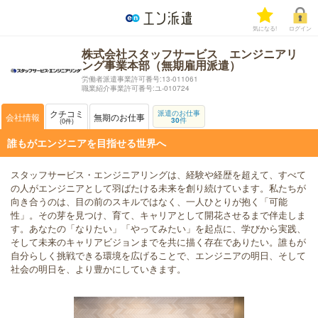
気になる!
ログイン
株式会社スタッフサービス エンジニアリ
ング事業本部（無期雇用派遣）
労働者派遣事業許可番号:13-011061
職業紹介事業許可番号:ユ-010724
クチコミ
派遣のお仕事
会社情報
無期のお仕事
30
件
0
件
誰もがエンジニアを目指せる世界へ
スタッフサービス・エンジニアリングは、経験や経歴を超えて、すべて
の人がエンジニアとして羽ばたける未来を創り続けています。私たちが
向き合うのは、目の前のスキルではなく、一人ひとりが抱く「可能
性」。その芽を見つけ、育て、キャリアとして開花させるまで伴走しま
す。あなたの「なりたい」「やってみたい」を起点に、学びから実践、
そして未来のキャリアビジョンまでを共に描く存在でありたい。誰もが
自分らしく挑戦できる環境を広げることで、エンジニアの明日、そして
社会の明日を、より豊かにしていきます。