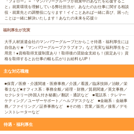
『フォロー』＝『マンパワーグループが就業中のあなたを応援するこ
と』就業環境を理解している弊社担当が、あなたのお仕事に関する相談
役・就業先との調整役になります！イイことあれば一緒に喜び、困った
ことは一緒に解決いたします！あなたの未来を応援☆
福利厚生が充実
大手人材派遣会社のマンパワーグループだからこそ待遇・福利厚生には
自信あり★『マンパワーグループクラブオフ』など充実な福利厚生をご
用意！●資格取得支援制度あり！取得後の奨励金支給も！(規定あり）資
格を取得するとお仕事の幅も広がりお給料もUP！
主な対応職種
■保育／医療・介護関連・医療事務／介護／看護／臨床技師／治験／栄
養士など■オフィス系：事務全般／経理・財務／貿易関連／英文事務／
セクレタリー(外国人付き秘書)／翻訳・通訳など ■電話系：テレマー
ケティング／ユーザーサポート／ヘルプデスクなど ■金融系：金融事
務／ファイリング／証券事務など ■その他：営業／販売／接客／デモ
ンストレーターなど
待遇・福利厚生