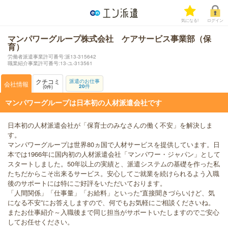
気になる!
ログイン
マンパワーグループ株式会社 ケアサービス事業部（保
育）
労働者派遣事業許可番号:派13-315642
職業紹介事業許可番号:13-ユ-313561
クチコミ
派遣のお仕事
会社情報
20
件
0
件
マンパワーグループは日本初の人材派遣会社です
日本初の人材派遣会社が「保育士のみなさんの働く不安」を解決しま
す。
マンパワーグループは世界80ヵ国で人材サービスを提供しています。日
本では1966年に国内初の人材派遣会社「マンパワー・ジャパン」として
スタートしました。50年以上の実績と、派遣システムの基礎を作った私
たちだからこそ出来るサービス。安心してご就業を続けられるよう入職
後のサポートには特にご好評をいただいております。
「人間関係」「仕事量」「お給料」といった”直接聞きづらいけど、気
になる不安”にお答えしますので、何でもお気軽にご相談くださいね。
またお仕事紹介～入職後まで同じ担当がサポートいたしますのでご安心
してお任せください。