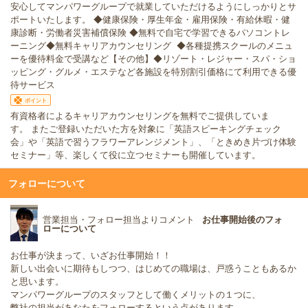
安心してマンパワーグループで就業していただけるようにしっかりとサ
ポートいたします。 ◆健康保険・厚生年金・雇用保険・有給休暇・健
康診断・労働者災害補償保険 ◆無料で自宅で学習できるパソコントレ
ーニング◆無料キャリアカウンセリング ◆各種提携スクールのメニュ
ーを優待料金で受講など【その他】◆リゾート・レジャー・スパ・ショ
ッピング・グルメ・エステなど各施設を特別割引価格にて利用できる優
待サービス
ポイント
有資格者によるキャリアカウンセリングを無料でご提供していま
す。 またご登録いただいた方を対象に「英語スピーキングチェック
会」や「英語で習うフラワーアレンジメント」、「ときめき片づけ体験
セミナー」等、楽しくて役に立つセミナーも開催しています。
フォローについて
営業担当・フォロー担当よりコメント
お仕事開始後のフォ
ローについて
お仕事が決まって、いざお仕事開始！！
新しい出会いに期待もしつつ、はじめての職場は、戸惑うこともあるか
と思います。
マンパワーグループのスタッフとして働くメリットの１つに、
弊社の担当があなたをフォローするという点があります。