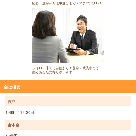
応募・登録～お仕事選びまでスマホ1つでOK！
フォロー体制に自信あり！登録～就業中まで、
働くあなたに寄り添います。
会社概要
設立
1966年11月30日
資本金
40億円