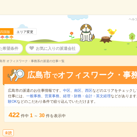
ヘル
四国版
エリア変更
た希望条件
お気に入りの派遣会社
島市 オフィスワーク・事務系の派遣の仕事一覧
広島市
オフィスワーク・事
で
広島市の派遣のお仕事情報です。
中区
、
南区
、
西区
などのエリアをチェックし
仕事には、
一般事務
、
営業事務
、
経理・財務・会計・英文経理
などがあります
験OK
などのこだわり条件で絞り込んでいただけます。
422
1
30
件中
～
件を表示中
未読