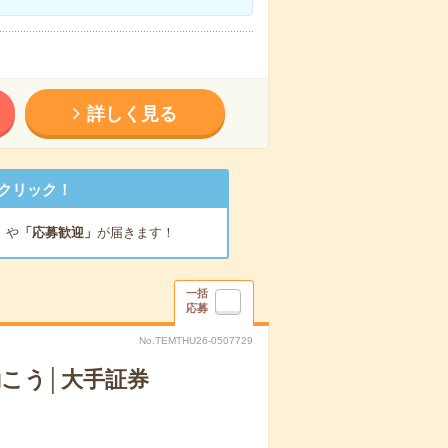
詳しく見る
クリック！
」
や
「応募歓迎」
が届きます！
一括
応募
No.TEMTHU26-0507729
働こう│大手証券