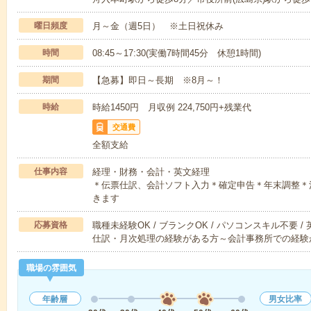
曜日頻度
月～金（週5日） ※土日祝休み
時間
08:45～17:30(実働7時間45分 休憩1時間)
期間
【急募】即日～長期 ※8月～！
時給
時給1450円 月収例 224,750円+残業代
交通費
全額支給
仕事内容
経理・財務・会計・英文経理
＊伝票仕訳、会計ソフト入力＊確定申告＊年末調整＊
きます
応募資格
職種未経験OK / ブランクOK / パソコンスキル不要 /
仕訳・月次処理の経験がある方～会計事務所での経験
職場の雰囲気
年齢層
男女比率