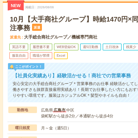
NEW
掲載日
2026/08/06
10月【大手商社グループ】時給1470円×
注事務
派遣
大手総合商社グループ／機械専門商社
派遣先
英語不要
履歴書不要
WEB登録OK
週5日勤務
土日祝休
残業少
服装自由
職場が禁煙
Excel
ここがポイント！
【社員化実績あり】経験活かせる！商社での営業事務
安心安定の大手総合商社グループ＊営業事務のお仕事 経験活かしてしっか
働きやすさも抜群直接雇用実績あり！長期でお仕事したい方にもおす
りやすい環境です。服装はカジュアルOK＊髪型やネイルも自由！
勤務地
広島県
広島市
中区
袋町駅から徒歩2分／本通駅から徒歩4分
曜日頻度
月～金（週5日）