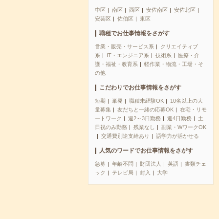
中区
南区
西区
安佐南区
安佐北区
安芸区
佐伯区
東区
職種でお仕事情報をさがす
営業・販売・サービス系
クリエイティブ
系
IT・エンジニア系
技術系
医療・介
護・福祉・教育系
軽作業・物流・工場・そ
の他
こだわりでお仕事情報をさがす
短期
単発
職種未経験OK
10名以上の大
量募集
友だちと一緒の応募OK
在宅・リモ
ートワーク
週2～3日勤務
週4日勤務
土
日祝のみ勤務
残業なし
副業・WワークOK
交通費別途支給あり
語学力が活かせる
人気のワードでお仕事情報をさがす
急募
年齢不問
財団法人
英語
書類チェ
ック
テレビ局
封入
大学