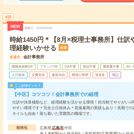
未読
NEW
掲載日
2026/08/06
時給1450円＊【8月×税理士事務所】仕
理経験いかせる
派遣
会計事務所
派遣先
職種未経験OK
ブランクOK
OA不要
英語不要
履歴書不要
40～
土日祝休
交費支給
服装自由
職場が禁煙
派遣多
簿記
ここがポイント！
【中区】コツコツ！会計事務所での経理
仕訳や決算補助など、経理経験を活かせる環境！担当制でやりがい○
やすい環境です＊完全土日祝休み＊直接雇用の実績もあり！長期での
ネイルも自由！落ち着いた雰囲気の職場です。
勤務地
広島県
広島市
中区
舟入本町駅から徒歩8分／市役所前(広島県)駅から徒歩