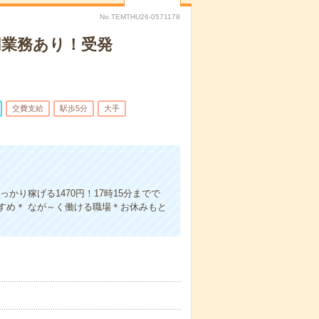
No.TEMTHU26-0571178
同業務あり！受発
交費支給
駅歩5分
大手
り稼げる1470円！17時15分までで
すめ＊ なが～く働ける職場＊お休みもと