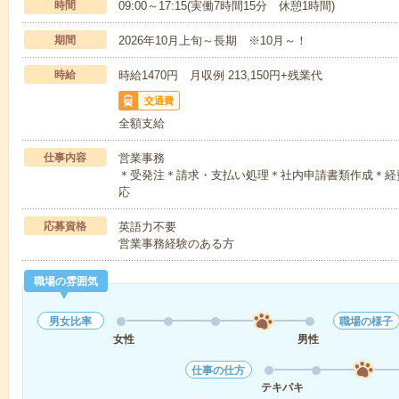
時間
09:00～17:15(実働7時間15分 休憩1時間)
期間
2026年10月上旬～長期 ※10月～！
時給
時給1470円 月収例 213,150円+残業代
交通費
全額支給
仕事内容
営業事務
＊受発注＊請求・支払い処理＊社内申請書類作成＊経
応
応募資格
英語力不要
営業事務経験のある方
職場の雰囲気
男女比率
職場の様子
女性
男性
仕事の仕方
テキパキ