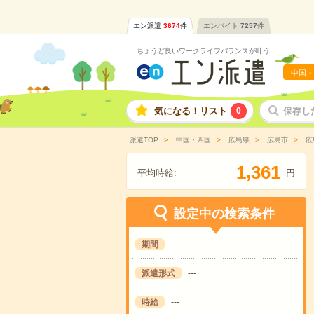
エン派遣
3674
件
エンバイト
7257
件
ちょうど良いワークライフバランスが叶う
中国・
気になる！リスト
0
保存し
派遣TOP
中国・四国
広島県
広島市
広
,
1
3
6
1
平均時給:
円
設定中の検索条件
期間
---
派遣形式
---
時給
---