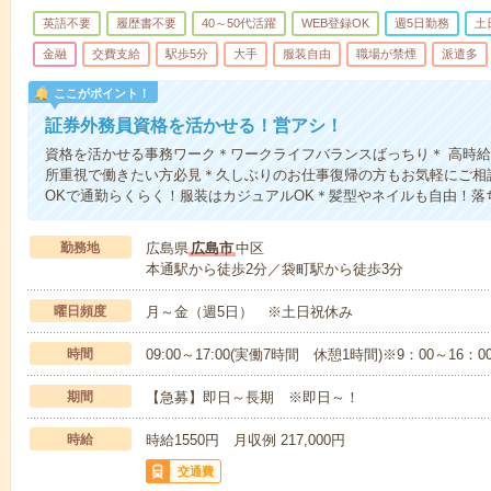
英語不要
履歴書不要
40～50代活躍
WEB登録OK
週5日勤務
土
金融
交費支給
駅歩5分
大手
服装自由
職場が禁煙
派遣多
ここがポイント！
証券外務員資格を活かせる！営アシ！
資格を活かせる事務ワーク＊ワークライフバランスばっちり＊ 高時給
所重視で働きたい方必見＊久しぶりのお仕事復帰の方もお気軽にご相
OKで通勤らくらく！服装はカジュアルOK＊髪型やネイルも自由！落
勤務地
広島県
広島市
中区
本通駅から徒歩2分／袋町駅から徒歩3分
曜日頻度
月～金（週5日） ※土日祝休み
時間
09:00～17:00(実働7時間 休憩1時間)※9：00～16：
期間
【急募】即日～長期 ※即日～！
時給
時給1550円 月収例 217,000円
交通費