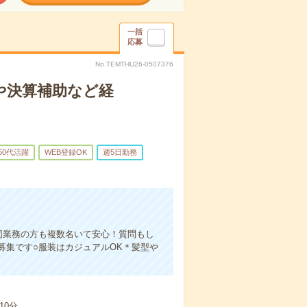
一括
応募
No.TEMTHU26-0507376
訳や決算補助など経
50代活躍
WEB登録OK
週5日勤務
同業務の方も複数名いて安心！質問もし
募集です○服装はカジュアルOK＊髪型や
10分