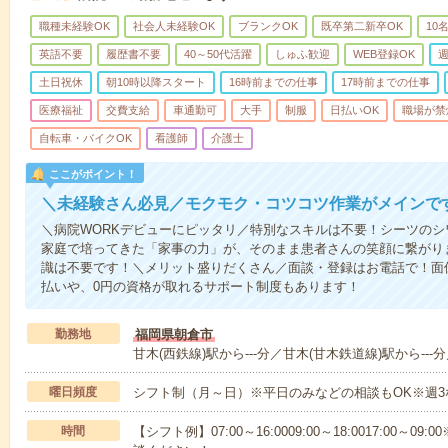
職種未経験OK
社会人未経験OK
ブランクOK
既卒第二新卒OK
10
英語不要
履歴書不要
40～50代活躍
しゅふ歓迎
WEB登録OK
週
土日祝休
朝10時以降スタート
16時前までの仕事
17時前までの仕事
医療福祉
交費支給
車通勤可
大手
制服
日払いOK
職場が禁
自転車・バイクOK
看護師
介護士
ここがポイント！
＼未経験さん必見／モクモク・コツコツ作業がメインで
＼病院WORKデビューにピッタリ／特別なスキルは不要！シーツの
家庭で培ってきた「家事の力」が、そのまま患者さんの笑顔に繋がり
識は不要です！＼メリット盛りだくさん／面談・登録はお電話で！面
払いや、0円の資格が取れるサポート制度もあります！
勤務地
福岡県朝倉市
甘木(西鉄線)駅から---分／甘木(甘木鉄道線)駅から---分
曜日頻度
シフト制（月～日）※平日のみなどの相談もOK※週3
時間
【シフト例】07:00～16:0009:00～18:0017:00