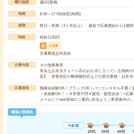
曜日頻度
週5日勤務
時間
8:00～17:00(休憩1時間)
期間
即日～長期（3ヶ月以上） 最短で応募開始から1週間
時給
時給1230円
交通費
交通費規定内支給
仕事内容
その他事務系
有名なお弁当チェーン店のおかずに入っている鶏肉や
容】・来客対応や郵便物対応などの受付業務・お弁当
応募資格
職種未経験OK / ブランクOK / パソコンスキル不要 /
＜未経験OK！＞＃学歴不問＃髪色・髪型自由！○応募
メールにてweb登録のご案内↓担当よりご希望条件の
職場の雰囲気
年齢層
20代
30代
40代