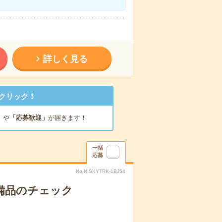
詳しく見る
クリック！
」
や
「応募歓迎」
が届きます！
一括
応募
No.NISKYTRK-1BJ54
で備品のチェック