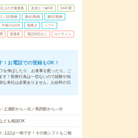
名以上の大量募集
友達と一緒OK
OA不要
2～3日勤務
週4日勤務
週5日勤務
午後のみOK
残業少
シフト
煙
派遣多
電話対応なし
ルーティン
す！お電話での登録もOK！
シワを伸ばしたり、お食事を配ったり。ご
ます！医療行為は一切ないので経験や知
倒な来社は必要ありません。お給料の日
／上浦駅から---分／馬田駅から---分
なども相談OK
～09:00※ 上記は一例です！その他シフトもご相