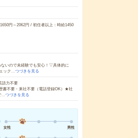
650円～2062円 / 初任者以上：時給1450
わないので未経験でも安心！▽具体的に
ェック…
つづきを見る
 英語力不要
歴書不要・来社不要（電話登録OK）★社
で…
つづきを見る
女性
男性