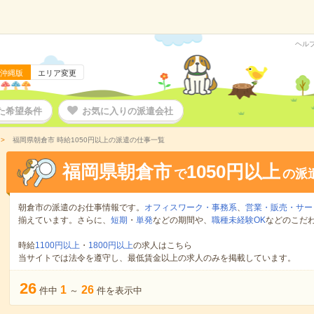
ヘル
沖縄版
エリア変更
た希望条件
お気に入りの派遣会社
福岡県朝倉市 時給1050円以上の派遣の仕事一覧
福岡県朝倉市
1050円以上
で
の派
朝倉市の派遣のお仕事情報です。
オフィスワーク・事務系
、
営業・販売・サー
揃えています。さらに、
短期
・
単発
などの期間や、
職種未経験OK
などのこだ
時給
1100円以上
・
1800円以上
の求人はこちら
当サイトでは法令を遵守し、最低賃金以上の求人のみを掲載しています。
26
1
26
件中
～
件を表示中