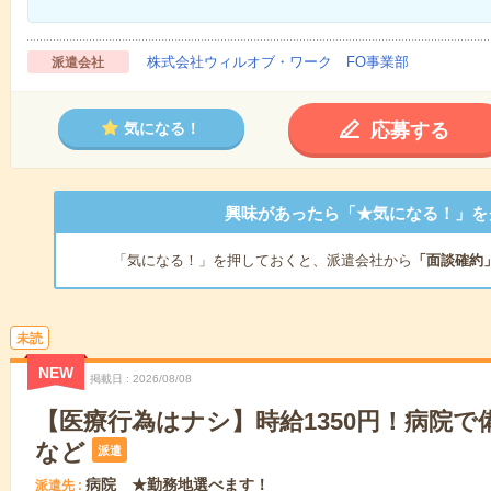
株式会社ウィルオブ・ワーク FO事業部
派遣会社
応募する
気になる！
興味があったら「★気になる！」を
「気になる！」を押しておくと、派遣会社から
「面談確約
未読
NEW
掲載日
2026/08/08
【医療行為はナシ】時給1350円！病院
など
派遣
病院 ★勤務地選べます！
派遣先