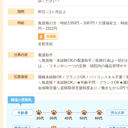
談ください！
期間
即日～2ヶ月以上
時給
無資格の方：時給1350円～1687円 / 介護福祉士：時給1
円～1812円
交通費
全額支給
仕事内容
看護助手
＼無資格・未経験OKの看護助手／医療行為は一切行
は…・リネンやシーツの交換・病院内の備品管理やチ
応募資格
職種未経験OK / ブランクOK / パソコンスキル不要 /
＼無資格＊未経験OK／★年齢不問・ブランクOK★履
会保険完備＼資格取得支援制度あり／働きながら0円
職場の雰囲気
年齢層
男女比率
20代
30代
40代
50代
60代