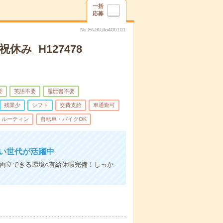
一括
応募
No.FAJKUfo400101
み_H127478
要
英語不要
履歴書不要
残業少
シフト
交費支給
車通勤可
ルーティン
自転車・バイクOK
広い世代が活躍中
両立できる環境○有給休暇完備！しっか