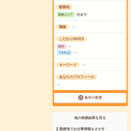
勤務地
朝倉市
勤務エリア
職種
---
こだわりINDEX
---
絶対
---
できれば
キーワード
---
あなたのプロフィール
---
条件の変更
他の検索結果を見る
勤務地でお仕事情報をさがす