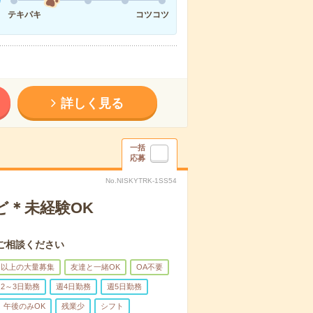
テキパキ
コツコツ
詳しく見る
一括
応募
No.NISKYTRK-1SS54
ど＊未経験OK
ご相談ください
名以上の大量募集
友達と一緒OK
OA不要
2～3日勤務
週4日勤務
週5日勤務
午後のみOK
残業少
シフト