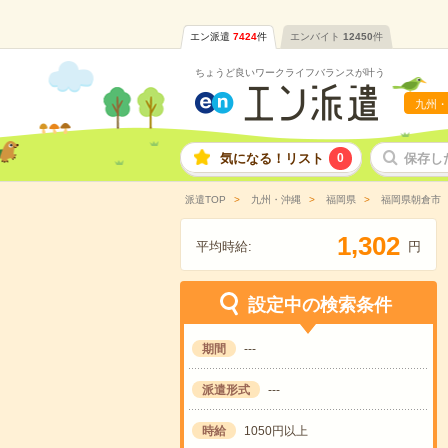
エン派遣
7424
件
エンバイト
12450
件
ちょうど良いワークライフバランスが叶う
九州・
気になる！リスト
0
保存し
派遣TOP
九州・沖縄
福岡県
福岡県朝倉市
,
1
3
0
2
平均時給:
円
設定中の検索条件
期間
---
派遣形式
---
時給
1050円以上