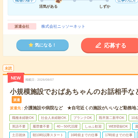
職場の様子
仕事の仕方
活気がある
しずか
株式会社ニッソーネット
派遣会社
応募する
気になる！
未読
NEW
掲載日
2026/08/07
小規模施設でおばあちゃんのお話相手な
派遣
介護施設や病院など ★自宅近くの施設がいいなど勤務地
派遣先
職種未経験OK
社会人未経験OK
ブランクOK
既卒第二新卒OK
10
英語不要
履歴書不要
40～50代活躍
しゅふ歓迎
WEB登録OK
週
土日祝休
朝10時以降スタート
16時前までの仕事
17時前までの仕事