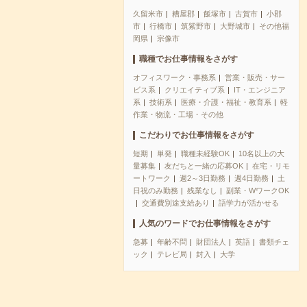
久留米市
糟屋郡
飯塚市
古賀市
小郡
市
行橋市
筑紫野市
大野城市
その他福
岡県
宗像市
職種でお仕事情報をさがす
オフィスワーク・事務系
営業・販売・サー
ビス系
クリエイティブ系
IT・エンジニア
系
技術系
医療・介護・福祉・教育系
軽
作業・物流・工場・その他
こだわりでお仕事情報をさがす
短期
単発
職種未経験OK
10名以上の大
量募集
友だちと一緒の応募OK
在宅・リモ
ートワーク
週2～3日勤務
週4日勤務
土
日祝のみ勤務
残業なし
副業・WワークOK
交通費別途支給あり
語学力が活かせる
人気のワードでお仕事情報をさがす
急募
年齢不問
財団法人
英語
書類チェ
ック
テレビ局
封入
大学