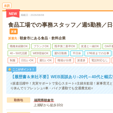
未読
NEW
掲載日
2026/08/08
食品工場での事務スタッフ／週5勤務／日祝休
派遣
朝倉市にある食品・飲料企業
派遣先
職種未経験OK
ブランクOK
既卒第二新卒OK
友達と一緒OK
OA不
40～50代活躍
WEB登録OK
週5日勤務
平日休
17時前までの仕事
制服
日払いOK
週払いOK
職場が分煙
派遣多
電話対応なし
ここがポイント！
【履歴書＆来社不要】WEB面談あり○20代～40代と幅
○派遣活躍中！充実サポートで安心スタート○主婦夫歓迎！家事育児と
り休んでリフレッシュ○車・バイク通勤でも交通費支給○
勤務地
福岡県朝倉市
上浦駅から徒歩10分