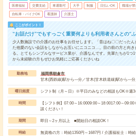
医療福祉
交費支給
車通勤可
大手
制服
日払いOK
職場が禁
自転車・バイクOK
看護師
介護士
ここがポイント！
“お話だけ”でもすっごく重要何よりも利用者さんとの“
少人数施設での介護のお仕事をお任せします。「昔はね〇〇だったん
た他愛のない会話をしながらお互いにニコニコ…。目の前の方と向き
る。とてもシンプルなサービス業が、介護なんです。先輩たちが1つ
から未経験の方もぜひお気軽にご応募くださいね
勤務地
福岡県朝倉市
甘木(西鉄線)駅から---分／甘木(甘木鉄道線)駅から---分
曜日頻度
シフト制（月～日）※平日のみなどの相談もOK※週3
時間
【シフト例】07:00～16:0009:00～18:0017:00
談ください！
期間
即日～2ヶ月以上 ■開始日の相談OK！
時給
無資格の方：時給1350円～1687円 / 介護福祉士：時給1