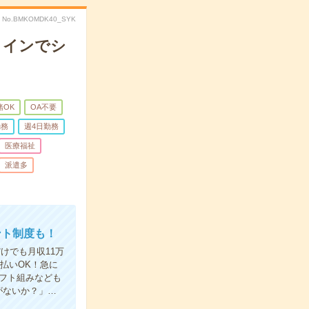
No.BMKOMDK40_SYK
メインでシ
緒OK
OA不要
勤務
週4日勤務
医療福祉
派遣多
ント制度も！
けでも月収11万
払いOK！急に
フト組みなども
がないか？」…