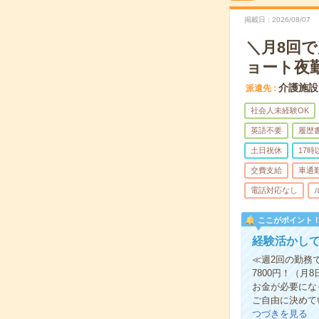
掲載日
2026/08/07
＼月8回で
ョート夜
介護施設
派遣先
社会人未経験OK
英語不要
履歴
土日祝休
17
交費支給
車通
電話対応なし
ここがポイント
経験活かし
≪週2回の勤務
7800円！（
お金が必要にな
ご自由に決めて
つづきを見る