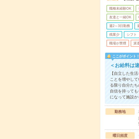
職種未経験OK
友達と一緒OK
週2～3日勤務
残業少
シフト
職場が禁煙
派
ここがポイント
＜お給料は
【自立した生活
ことを増やして
る限り自分たち
自信を持っても
になって施設か
勤務地
曜日頻度