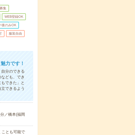
募集
WEB登録OK
午後のみOK
可
服装自由
も魅力です！
、自分のできる
除なども、でき
にもできた」と
自立できるよう
-分／橋本(福岡
くことも可能で