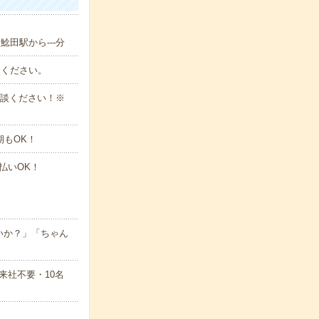
鯰田駅から---分
談ください。
ご相談ください！※
期もOK！
払いOK！
いか？」「ちゃん
来社不要・10名