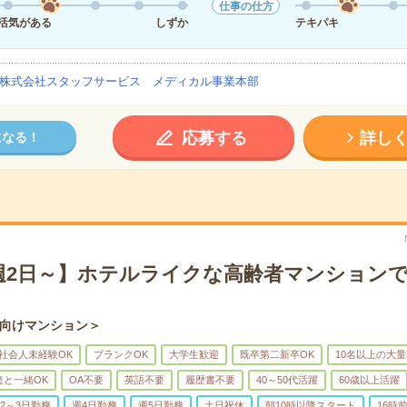
仕事の仕方
活気がある
しずか
テキパキ
株式会社スタッフサービス メディカル事業本部
応募する
詳し
になる！
週2日～】ホテルライクな高齢者マンション
向けマンション＞
社会人未経験OK
ブランクOK
大学生歓迎
既卒第二新卒OK
10名以上の大
達と一緒OK
OA不要
英語不要
履歴書不要
40～50代活躍
60歳以上活躍
2～3日勤務
週4日勤務
週5日勤務
土日祝休
朝10時以降スタート
16時