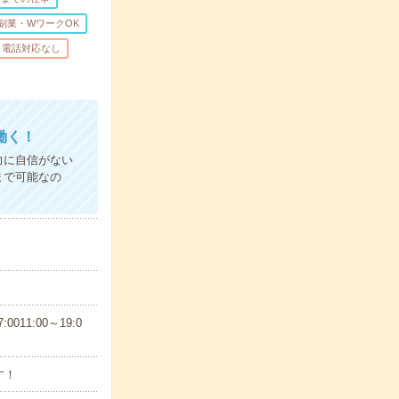
副業・WワークOK
電話対応なし
働く！
力に自信がない
まで可能なの
11:00～19:0
す！