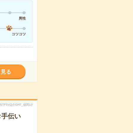
男性
コツコツ
く見る
.STFSVQ介GH7_福岡10
お手伝い