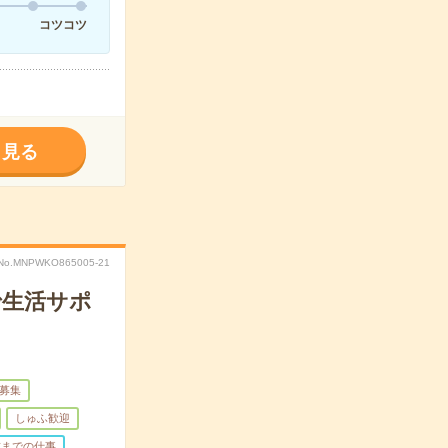
コツコツ
く見る
No.MNPWKO865005-21
で生活サポ
量募集
しゅふ歓迎
前までの仕事