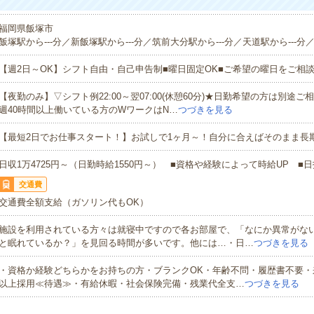
福岡県飯塚市
飯塚駅から---分／新飯塚駅から---分／筑前大分駅から---分／天道駅から---分／
【週2日～OK】シフト自由・自己申告制■曜日固定OK■ご希望の曜日をご相
【夜勤のみ】▽シフト例22:00～翌07:00(休憩60分)★日勤希望の方は別途
週40時間以上働いている方のWワークはN…
つづきを見る
【最短2日でお仕事スタート！】お試しで1ヶ月～！自分に合えばそのまま長
日収1万4725円～（日勤時給1550円～） ■資格や経験によって時給UP ■日
交通費
交通費全額支給（ガソリン代もOK）
施設を利用されている方々は就寝中ですので各お部屋で、「なにか異常がな
と眠れているか？」を見回る時間が多いです。他には…・日…
つづきを見る
・資格か経験どちらかをお持ちの方・ブランクOK・年齢不問・履歴書不要・
以上採用≪待遇≫・有給休暇・社会保険完備・残業代全支…
つづきを見る