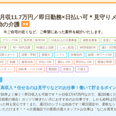
月収11.7万円／即日勤務×日払い可＊見守り
勤の介護
派遣
 ※ご自宅の近くなど、ご希望にあった案件を紹介いたします。
ブランクOK
既卒第二新卒OK
10名以上の大量募集
複数名募集
友達と一
書不要
40～50代活躍
60歳以上活躍
しゅふ歓迎
WEB登録OK
週2～3日
時以降スタート
深夜・早朝
残業少
シフト
扶養控内
副業・WワークOK
勤可
制服
服装自由
日払いOK
週払いOK
即日払いOK
職場が禁煙
ルーティン
自転車・バイクOK
看護師
栄養士
介護士
！
て高収入＊任せるのは見守りなどのお仕事！働いて貯まるポイ
で効率よく稼ぐ！即日収入も可能です＊≫日収1万4725円なので、週2回働くだ
月8日就業の場合）ガッツリ稼ぎたい方におすすめのお仕事です。しかも給料は日
った時も安心です！また、週2日のシフトは自由です！曜日固定や、柔軟なシ
いただけます＾＾≪介護施設での夜勤介護スタッフ≫お仕事は「なにか異常