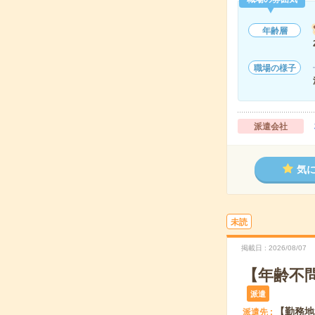
年齢層
職場の様子
派遣会社
気
未読
掲載日
2026/08/07
【年齢不
派遣
【勤務地
派遣先