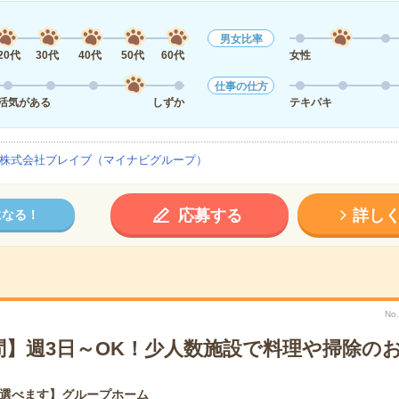
男女比率
20代
30代
40代
50代
60代
女性
仕事の仕方
活気がある
しずか
テキパキ
株式会社ブレイブ（マイナビグループ）
応募する
詳し
になる！
No
問】週3日～OK！少人数施設で料理や掃除の
選べます】グループホーム