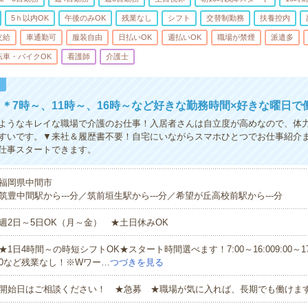
5ｈ以内OK
午後のみOK
残業なし
シフト
交替制勤務
扶養控内
支給
車通勤可
服装自由
日払いOK
週払いOK
職場が禁煙
派遣多
転車・バイクOK
看護師
介護士
！
＊7時～、11時～、16時～など好きな勤務時間×好きな曜日で
ようなキレイな職場で介護のお仕事！入居者さんは自立度が高めなので、体
すいです。▼来社＆履歴書不要！自宅にいながらスマホひとつでお仕事紹介
仕事スタートできます。
福岡県中間市
筑豊中間駅から---分／筑前垣生駅から---分／希望が丘高校前駅から---分
週2日～5日OK（月～金） ★土日休みOK
★1日4時間～の時短シフトOK★スタート時間選べます！7:00～16:009:00～17:00
0など残業なし！※Wワー…
つづきを見る
開始日はご相談ください！ ★急募 ★職場が気に入れば、長期でも働けま