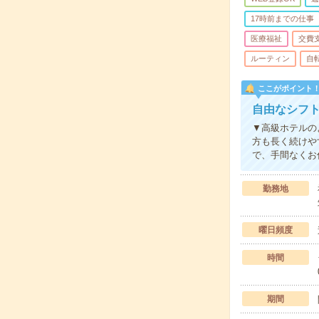
17時前までの仕事
医療福祉
交費
ルーティン
自
ここがポイント
自由なシフト
▼高級ホテルの
方も長く続けや
で、手間なくお
勤務地
曜日頻度
時間
期間