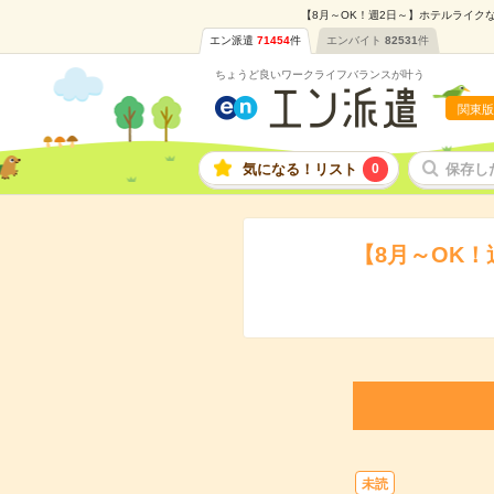
【8月～OK！週2日～】ホテルライク
エン派遣
71454
件
エンバイト
82531
件
ちょうど良いワークライフバランスが叶う
関東版
気になる！リスト
0
保存し
【8月～OK
未読