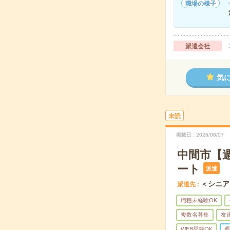
職場の様子
派遣会社
気
未読
掲載日
2026/08/07
中間市【
ート
派遣
＜シニア
派遣先
職種未経験OK
複数名募集
友
WEB登録OK
週