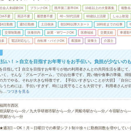
社会人未経験OK
ブランクOK
既卒第二新卒OK
10名以上の大量募集
複数名
OA不要
英語不要
履歴書不要
40～50代活躍
60歳以上活躍
しゅふ歓迎
週4日勤務
週5日勤務
土日祝休
朝10時以降スタート
16時前までの仕事
交替制勤務
扶養控内
副業・WワークOK
医療福祉
交費支給
車通勤
遣多
電話対応なし
自転車・バイクOK
看護師
栄養士
介護士
！
速払い！＞自立を目指すお年寄りをお手伝い。負担が少ないの
を目指して】自立を目指すお年寄りが他の利用者さんとの共同生活を通じて
いく。そんな「グループホーム」でのお仕事です。買い物や食事の準備、掃
の力でやる。それが大きな特徴です。【手伝いすぎないことが大切】「自分
らうためには、手伝いすぎず、時には見守ることも大切です。利用者さんが
ら…
つづきを見る
福岡市西区
姪浜駅から---分／九大学研都市駅から---分／周船寺駅から---分／今宿駅から--
県)駅から---分
★週3日～OK！月～日曜日での希望シフト制※徐々に勤務回数を増やしてい