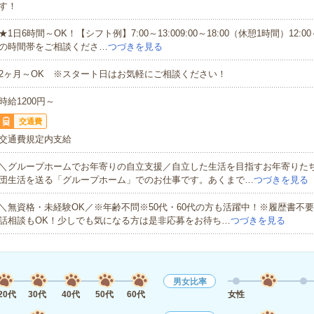
す！
★1日6時間～OK！【シフト例】7:00～13:009:00～18:00（休憩1時間）12:00
の時間帯をご相談くださ…
つづきを見る
2ヶ月～OK ※スタート日はお気軽にご相談ください！
時給1200円～
交通費
交通費規定内支給
＼グループホームでお年寄りの自立支援／自立した生活を目指すお年寄りた
団生活を送る「グループホーム」でのお仕事です。あくまで…
つづきを見る
＼無資格・未経験OK／※年齢不問※50代・60代の方も活躍中！※履歴書不
話相談もOK！少しでも気になる方は是非応募をお待ち…
つづきを見る
男女比率
20代
30代
40代
50代
60代
女性