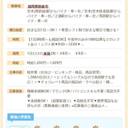
福岡県朝倉市
勤務地
甘木(西鉄線)駅からバイク・車---分／甘木(甘木鉄道線)駅から
バイク・車---分／上浦駅からバイク・車---分／馬田駅からバ
イク・車---分
好きな日1日～OK！＊希望シフト制で好きな曜日で働ける！
曜日頻度
【1日3時間～も相談OK!】午前中のみや18時以降などのシフ
時間
トあり！シフト例▼9:00～12:00▼…
1日だけの
OK！＃8月～ ＃9月～
単発
期間
時給1,200円～1,625円
時給
軽作業（仕分け・ピッキング・検品、商品管理）
仕事内容
＼DMの仕分け／＜とってもシンプルなので未経験でも安
心！＞▼チョコレート商品の箱詰め・ラベル貼り・梱…
職種未経験OK / ブランクOK / パソコンスキル不要 / 英語力不
応募資格
要
▼未経験OK！（副業歓迎☆）▼高校生不可▼携帯電話をお
持ちの方（業務連絡に使用）※応募後のご連絡はメ…
職場の雰囲気