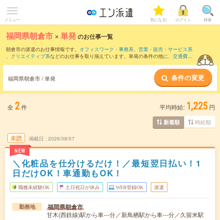
メニュー
気になる!
ログイン
検索
福岡県朝倉市
×
単発
のお仕事一覧
朝倉市の派遣のお仕事情報です。
オフィスワーク・事務系
、
営業・販売・サービス系
、
クリエイティブ系
などのお仕事を取り揃えています。単発の条件の他に、
交通費別
途支給あり
、
職種未経験OK
、
友だちと一緒の応募OK
などでもお探し頂けます。
条件の変更
福岡県朝倉市 / 単発
2
1,225
全
件
平均時給:
円
時給順
新着順
未読
掲載日
2026/08/07
NEW
＼化粧品を仕分けるだけ！／最短翌日払い！1
日だけOK！車通勤もOK！
職種未経験OK
土日祝日が休み
WEB登録OK
派遣
福岡県朝倉市
勤務地
甘木(西鉄線)駅から車---分／新鳥栖駅から車---分／久留米駅