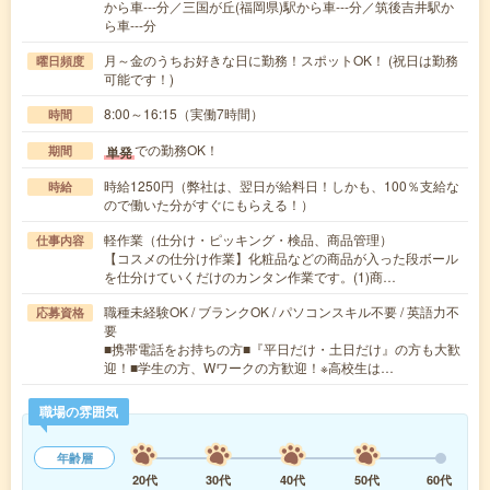
から車---分／三国が丘(福岡県)駅から車---分／筑後吉井駅か
ら車---分
月～金のうちお好きな日に勤務！スポットOK！ (祝日は勤務
曜日頻度
可能です！)
8:00～16:15（実働7時間）
時間
での勤務OK！
単発
期間
時給1250円（弊社は、翌日が給料日！しかも、100％支給な
時給
ので働いた分がすぐにもらえる！）
軽作業（仕分け・ピッキング・検品、商品管理）
仕事内容
【コスメの仕分け作業】化粧品などの商品が入った段ボール
を仕分けていくだけのカンタン作業です。(1)商…
職種未経験OK / ブランクOK / パソコンスキル不要 / 英語力不
応募資格
要
■携帯電話をお持ちの方■『平日だけ・土日だけ』の方も大歓
迎！■学生の方、Wワークの方歓迎！※高校生は…
職場の雰囲気
年齢層
20代
30代
40代
50代
60代