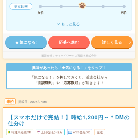
男女比率
女性
男性
もっと見る
気になる!
応募へ進む
詳しく見る
派遣会社
テイケイワークス西日本株式会社
興味があったら「★気になる！」をタップ！
「気になる！」を押しておくと、派遣会社から
「面談確約」
や
「応募歓迎」
が届きます！
未読
掲載日
2026/07/08
【スマホだけで完結！】時給1,200円～＊DMの
仕分け
職種未経験OK
土日祝日が休み
WEB登録OK
派遣