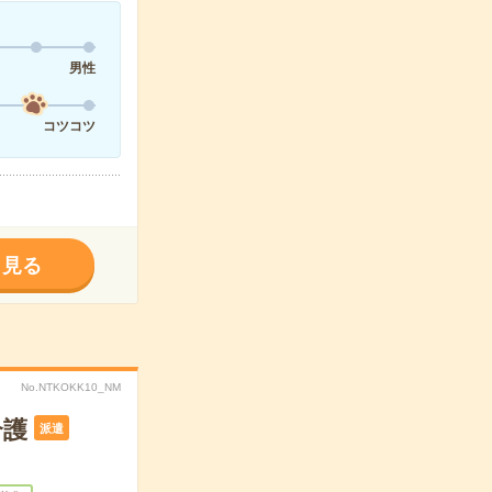
男性
コツコツ
く見る
No.NTKOKK10_NM
介護
派遣