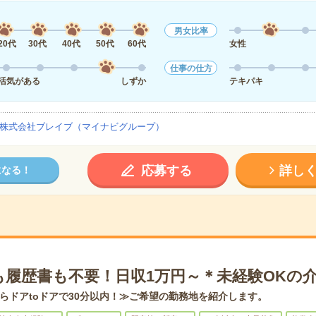
男女比率
20代
30代
40代
50代
60代
女性
仕事の仕方
活気がある
しずか
テキパキ
株式会社ブレイブ（マイナビグループ）
応募する
詳し
になる！
も履歴書も不要！日収1万円～＊未経験OKの
らドアtoドアで30分以内！≫ご希望の勤務地を紹介します。