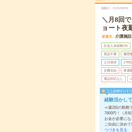
掲載日
2026/08/06
＼月8回で
ョート夜
介護施設
派遣先
社会人未経験OK
英語不要
履歴
土日祝休
17
交費支給
車通
電話対応なし
ここがポイント
経験活かし
≪週2回の勤務
7800円！（
お金が必要にな
ご自由に決めて
つづきを見る