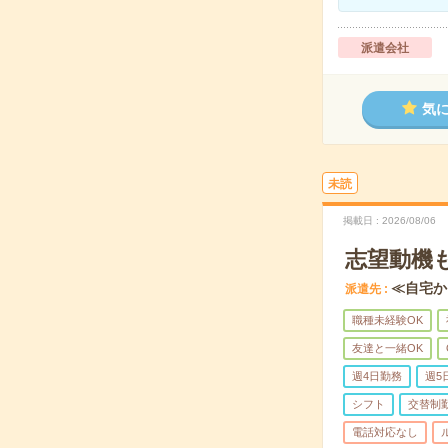
派遣会社
気
未読
掲載日
2026/08/06
志望動機
≪自宅か
派遣先
職種未経験OK
友達と一緒OK
週4日勤務
週5
シフト
交替制
電話対応なし