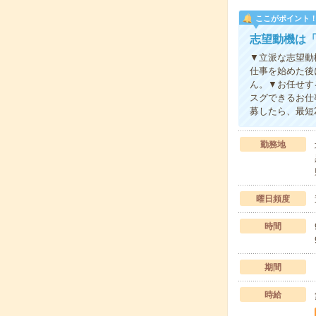
ここがポイント
志望動機は「
▼立派な志望動
仕事を始めた後
ん。▼お任せす
スグできるお仕
募したら、最短
勤務地
曜日頻度
時間
期間
時給