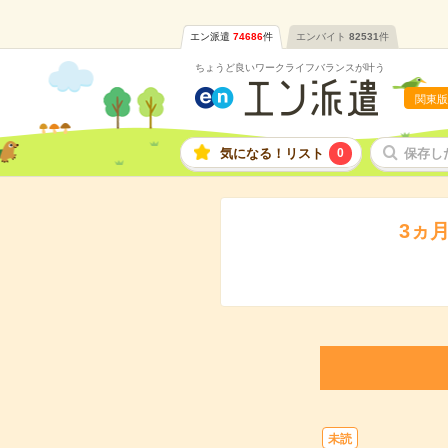
エン派遣
74686
件
エンバイト
82531
件
ちょうど良いワークライフバランスが叶う
関東版
気になる！リスト
0
保存し
3ヵ
未読