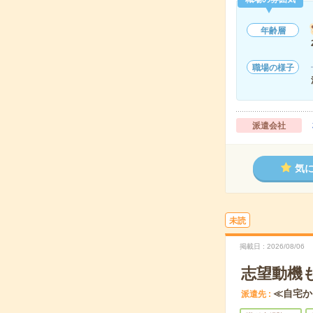
年齢層
職場の様子
派遣会社
気
未読
掲載日
2026/08/06
志望動機
≪自宅か
派遣先