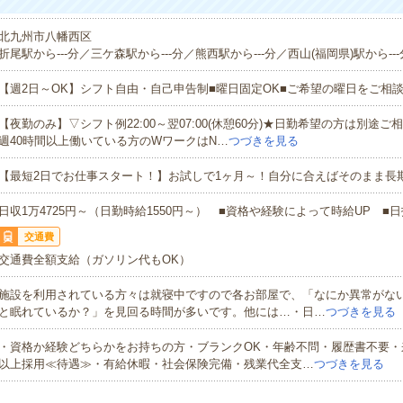
北九州市八幡西区
折尾駅から---分／三ケ森駅から---分／熊西駅から---分／西山(福岡県)駅から---
【週2日～OK】シフト自由・自己申告制■曜日固定OK■ご希望の曜日をご相
【夜勤のみ】▽シフト例22:00～翌07:00(休憩60分)★日勤希望の方は別途
週40時間以上働いている方のWワークはN…
つづきを見る
【最短2日でお仕事スタート！】お試しで1ヶ月～！自分に合えばそのまま長
日収1万4725円～（日勤時給1550円～） ■資格や経験によって時給UP ■日
交通費
交通費全額支給（ガソリン代もOK）
施設を利用されている方々は就寝中ですので各お部屋で、「なにか異常がな
と眠れているか？」を見回る時間が多いです。他には…・日…
つづきを見る
・資格か経験どちらかをお持ちの方・ブランクOK・年齢不問・履歴書不要・
以上採用≪待遇≫・有給休暇・社会保険完備・残業代全支…
つづきを見る