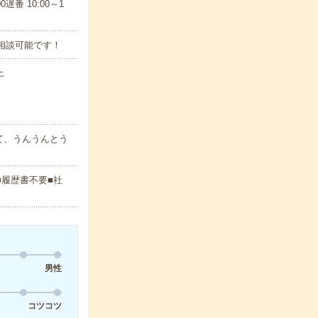
遅番 10:00～1
相談可能です！
上
て、うんうんとう
■履歴書不要■社
男性
コツコツ