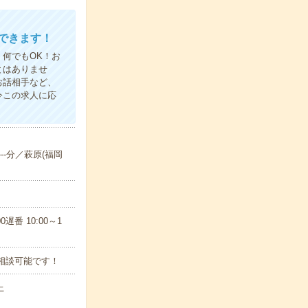
できます！
何でもOK！お
とはありませ
お話相手など、
今この求人に応
--分／萩原(福岡
遅番 10:00～1
相談可能です！
上