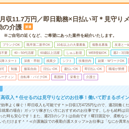
月収11.7万円／即日勤務×日払い可＊見守り
勤の介護
派遣
 ※ご自宅の近くなど、ご希望にあった案件を紹介いたします。
ブランクOK
既卒第二新卒OK
10名以上の大量募集
複数名募集
友達と一
書不要
40～50代活躍
60歳以上活躍
しゅふ歓迎
WEB登録OK
週2～3日
時以降スタート
深夜・早朝
残業少
シフト
扶養控内
副業・WワークOK
勤可
制服
服装自由
日払いOK
週払いOK
即日払いOK
職場が禁煙
ルーティン
自転車・バイクOK
看護師
栄養士
介護士
！
て高収入＊任せるのは見守りなどのお仕事！働いて貯まるポイ
で効率よく稼ぐ！即日収入も可能です＊≫日収1万4725円なので、週2回働くだ
月8日就業の場合）ガッツリ稼ぎたい方におすすめのお仕事です。しかも給料は日
った時も安心です！また、週2日のシフトは自由です！曜日固定や、柔軟なシ
いただけます＾＾≪介護施設での夜勤介護スタッフ≫お仕事は「なにか異常