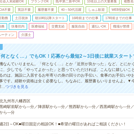
社会人未経験OK
ブランクOK
既卒第二新卒OK
10名以上の大量募集
複数名
OA不要
英語不要
履歴書不要
40～50代活躍
しゅふ歓迎
WEB登録OK
日勤務
土日祝休
朝10時以降スタート
16時前までの仕事
17時前までの仕事
勤務
扶養控内
医療福祉
交費支給
服装自由
週払いOK
職場が禁煙
ルーティン
介護士
！
何となく…」でもOK！応募から最短2～3日後に就業スタート
機なんていりません。「何となく…」とか「近所が良かった」など。とにかく
に、少しでも「やってよかった」と思っていただければ、こんなに嬉しいこ
るのは、施設に入居するお年寄りの身の回りのお手伝い。食事のお手伝いや
事です。経験や資格は全く必要なし。ちなみに、履歴書もいりませんよ。▼
2…
つづきを見る
北九州市八幡西区
黒崎駅前駅から---分／陣原駅から---分／熊西駅から---分／西黒崎駅から---分
から---分
週2日～OK■曜日固定の相談OK！■希望の曜日があればご相談ください！