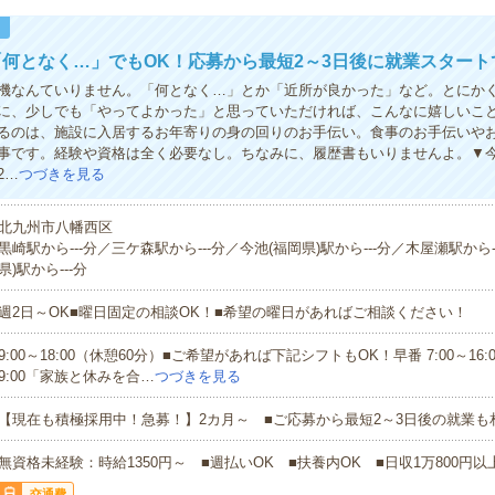
！
何となく…」でもOK！応募から最短2～3日後に就業スタート
機なんていりません。「何となく…」とか「近所が良かった」など。とにかく
に、少しでも「やってよかった」と思っていただければ、こんなに嬉しいこ
るのは、施設に入居するお年寄りの身の回りのお手伝い。食事のお手伝いや
事です。経験や資格は全く必要なし。ちなみに、履歴書もいりませんよ。▼
2…
つづきを見る
北九州市八幡西区
黒崎駅から---分／三ケ森駅から---分／今池(福岡県)駅から---分／木屋瀬駅から-
県)駅から---分
週2日～OK■曜日固定の相談OK！■希望の曜日があればご相談ください！
9:00～18:00（休憩60分）■ご希望があれば下記シフトもOK！早番 7:00～16:00
9:00「家族と休みを合…
つづきを見る
【現在も積極採用中！急募！】2カ月～ ■ご応募から最短2～3日後の就業も
無資格未経験：時給1350円～ ■週払いOK ■扶養内OK ■日収1万800円以
交通費