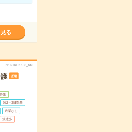
く見る
No.NTKOKK08_NM
介護
派遣
募集
週2～3日勤務
残業なし
派遣多