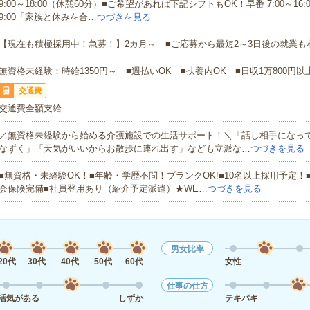
9:00～18:00（休憩60分）■ご希望があれば下記シフトもOK！早番 7:00～16:00
9:00「家族と休みを合…
つづきを見る
【現在も積極採用中！急募！】2カ月～ ■ご応募から最短2～3日後の就業も
無資格未経験：時給1350円～ ■週払いOK ■扶養内OK ■日収1万800円以
交通費
交通費全額支給
／無資格未経験から始める介護施設での生活サポート！＼「話し相手になっ
なずく」「天気がいいからお散歩に連れ出す」なども立派な…
つづきを見る
■無資格・未経験OK！■年齢・学歴不問！ブランクOK!■10名以上採用予定！
会保険完備■社員登用あり（紹介予定派遣）★WE…
つづきを見る
男女比率
20代
30代
40代
50代
60代
女性
仕事の仕方
活気がある
しずか
テキパキ