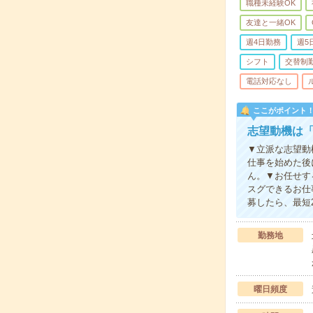
職種未経験OK
友達と一緒OK
週4日勤務
週5
シフト
交替制
電話対応なし
ここがポイント
志望動機は「
▼立派な志望動
仕事を始めた後
ん。▼お任せす
スグできるお仕
募したら、最短
勤務地
曜日頻度