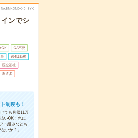
No.BMKOMDK40_SYK
メインでシ
緒OK
OA不要
勤務
週4日勤務
医療福祉
派遣多
ント制度も！
けでも月収11万
払いOK！急に
フト組みなども
がないか？」…