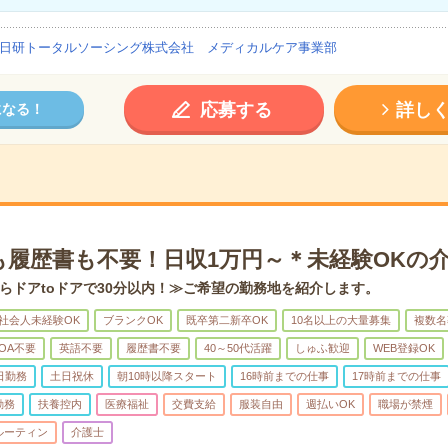
日研トータルソーシング株式会社 メディカルケア事業部
応募する
詳し
になる！
も履歴書も不要！日収1万円～＊未経験OKの
らドアtoドアで30分以内！≫ご希望の勤務地を紹介します。
社会人未経験OK
ブランクOK
既卒第二新卒OK
10名以上の大量募集
複数名
OA不要
英語不要
履歴書不要
40～50代活躍
しゅふ歓迎
WEB登録OK
日勤務
土日祝休
朝10時以降スタート
16時前までの仕事
17時前までの仕事
勤務
扶養控内
医療福祉
交費支給
服装自由
週払いOK
職場が禁煙
ルーティン
介護士