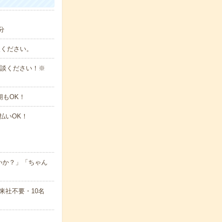
分
談ください。
ご相談ください！※
期もOK！
払いOK！
いか？」「ちゃん
来社不要・10名