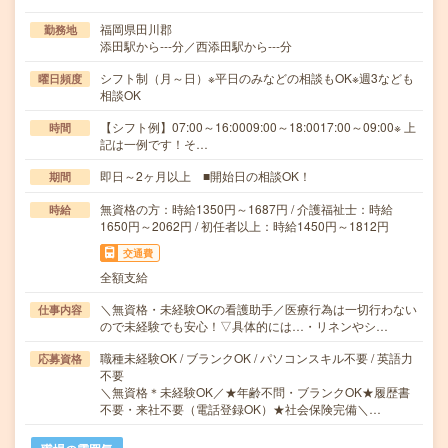
福岡県田川郡
勤務地
添田駅から---分／西添田駅から---分
シフト制（月～日）※平日のみなどの相談もOK※週3なども
曜日頻度
相談OK
【シフト例】07:00～16:0009:00～18:0017:00～09:00※ 上
時間
記は一例です！そ…
即日～2ヶ月以上 ■開始日の相談OK！
期間
無資格の方：時給1350円～1687円 / 介護福祉士：時給
時給
1650円～2062円 / 初任者以上：時給1450円～1812円
交通費
全額支給
＼無資格・未経験OKの看護助手／医療行為は一切行わない
仕事内容
ので未経験でも安心！▽具体的には…・リネンやシ…
職種未経験OK / ブランクOK / パソコンスキル不要 / 英語力
応募資格
不要
＼無資格＊未経験OK／★年齢不問・ブランクOK★履歴書
不要・来社不要（電話登録OK）★社会保険完備＼…