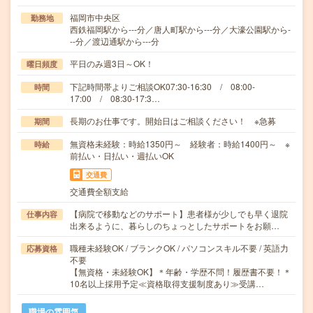
福岡市中央区
勤務地
西鉄福岡駅から---分／唐人町駅から---分／大濠公園駅から-
--分／渡辺通駅から---分
平日のみ週3日～OK！
曜日頻度
下記時間帯よりご相談OK07:30-16:30 / 08:00-
時間
17:00 / 08:30-17:3…
長期のお仕事です。開始日はご相談ください！ ※急募
期間
無資格未経験：時給1350円～ 経験者：時給1400円～ ※
時給
前払い・日払い・週払いOK
交通費
交通費全額支給
【病院で移動などのサポート】患者様が少しでも早く退院
仕事内容
出来るように、暮らしのちょっとしたサポートをお願…
職種未経験OK / ブランクOK / パソコンスキル不要 / 英語力
応募資格
不要
【無資格・未経験OK】＊年齢・学歴不問！履歴書不要！＊
10名以上採用予定≪資格取得支援制度あり≫受講…
職場の雰囲気