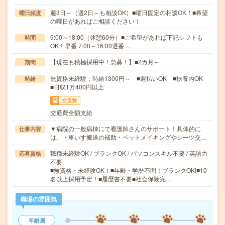
週3日～（週2日～も相談OK）■曜日固定の相談OK！■希望
曜日頻度
の曜日があればご相談ください！
9:00～18:00（休憩60分）■ご希望があれば下記シフトも
時間
OK！早番 7:00～16:00遅番 …
【現在も積極採用中！急募！】■2カ月～
期間
無資格未経験：時給1300円～ ■週払いOK ■扶養内OK
時給
■日収1万400円以上
交通費
交通費全額支給
▼病院の一般病棟にて看護師さんのサポート！具体的に
仕事内容
は、・車いす搬送の補助・ベットメイキングやシーツ交…
職種未経験OK / ブランクOK / パソコンスキル不要 / 英語力
応募資格
不要
■無資格・未経験OK！■年齢・学歴不問！ブランクOK!■10
名以上採用予定！■履歴書不要■社会保険完…
職場の雰囲気
年齢層