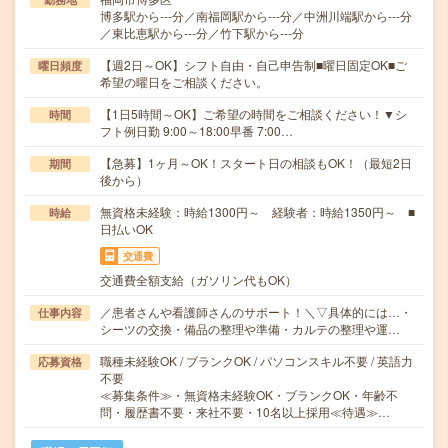
博多駅から---分／南福岡駅から---分／中洲川端駅から---分
／東比恵駅から---分／竹下駅から---分
【週2日～OK】シフト自由・自己申告制■曜日固定OK■ご
曜日頻度
希望の曜日をご相談ください。
【1日5時間～OK】ご希望の時間をご相談ください！▼シ
時間
フト例日勤 9:00～18:00早番 7:00…
【急募】1ヶ月～OK！スタート日の相談もOK！（最短2日
期間
後から）
無資格未経験：時給1300円～ 経験者：時給1350円～ ■
時給
日払いOK
交通費
交通費全額支給（ガソリン代もOK）
／患者さんや看護師さんのサポート！＼▽具体的には…・
仕事内容
シーツの交換・備品の整理や準備・カルテの整理や運…
職種未経験OK / ブランクOK / パソコンスキル不要 / 英語力
応募資格
不要
≪募集条件≫・無資格未経験OK・ブランクOK・年齢不
問・履歴書不要・来社不要・10名以上採用≪待遇≫…