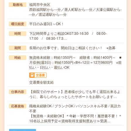
福岡市中央区
勤務地
西鉄福岡駅から---分／唐人町駅から---分／大濠公園駅から-
--分／渡辺通駅から---分
平日のみ週3日～OK！
曜日頻度
下記時間帯よりご相談OK07:30-16:30 / 08:00-
時間
17:00 / 08:30-17:3…
長期のお仕事です。開始日はご相談ください！ ※急募
期間
無資格未経験：時給1350円～ 経験者：時給1400円～ ■
時給
月収例(週3日)：時給1350円×8H×12日＝12万9600円 ※前
払い・日払い・週払いOK
交通費
交通費全額支給
【病院でのサポート】患者様が少しでも早く退院出来るよ
仕事内容
うに、暮らしのちょっとしたサポートをお願いします…
職種未経験OK / ブランクOK / パソコンスキル不要 / 英語力
応募資格
不要
【無資格・未経験OK】＊年齢・学歴不問！履歴書不要！＊
10名以上採用予定≪資格取得支援制度あり≫受講…