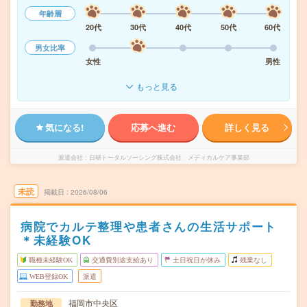
年齢層
20代
30代
40代
50代
60代
男女比率
女性
男性
もっと見る
気になる!
応募へ進む
詳しく見る
派遣会社
日研トータルソーシング株式会社 メディカルケア事業部
未読
掲載日
2026/08/06
病院でカルテ整理や患者さんの生活サポート
＊未経験OK
職種未経験OK
交通費別途支給あり
土日祝日が休み
残業なし
WEB登録OK
派遣
福岡市中央区
勤務地