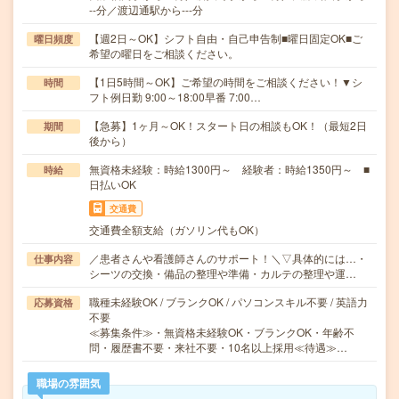
--分／渡辺通駅から---分
【週2日～OK】シフト自由・自己申告制■曜日固定OK■ご
曜日頻度
希望の曜日をご相談ください。
【1日5時間～OK】ご希望の時間をご相談ください！▼シ
時間
フト例日勤 9:00～18:00早番 7:00…
【急募】1ヶ月～OK！スタート日の相談もOK！（最短2日
期間
後から）
無資格未経験：時給1300円～ 経験者：時給1350円～ ■
時給
日払いOK
交通費
交通費全額支給（ガソリン代もOK）
／患者さんや看護師さんのサポート！＼▽具体的には…・
仕事内容
シーツの交換・備品の整理や準備・カルテの整理や運…
職種未経験OK / ブランクOK / パソコンスキル不要 / 英語力
応募資格
不要
≪募集条件≫・無資格未経験OK・ブランクOK・年齢不
問・履歴書不要・来社不要・10名以上採用≪待遇≫…
職場の雰囲気