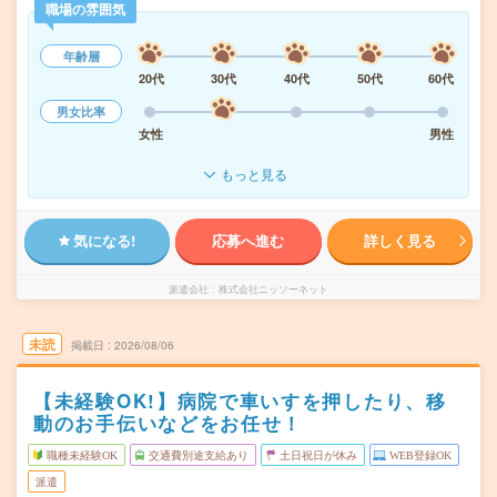
職場の雰囲気
年齢層
20代
30代
40代
50代
60代
男女比率
女性
男性
もっと見る
気になる!
応募へ進む
詳しく見る
派遣会社
株式会社ニッソーネット
未読
掲載日
2026/08/06
【未経験OK!】病院で車いすを押したり、移
動のお手伝いなどをお任せ！
職種未経験OK
交通費別途支給あり
土日祝日が休み
WEB登録OK
派遣