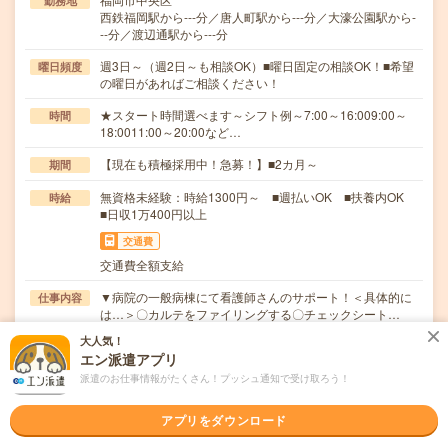
勤務地
西鉄福岡駅から---分／唐人町駅から---分／大濠公園駅から-
--分／渡辺通駅から---分
週3日～（週2日～も相談OK）■曜日固定の相談OK！■希望
曜日頻度
の曜日があればご相談ください！
★スタート時間選べます～シフト例～7:00～16:009:00～
時間
18:0011:00～20:00など…
【現在も積極採用中！急募！】■2カ月～
期間
無資格未経験：時給1300円～ ■週払いOK ■扶養内OK
時給
■日収1万400円以上
交通費
交通費全額支給
▼病院の一般病棟にて看護師さんのサポート！＜具体的に
仕事内容
は…＞〇カルテをファイリングする〇チェックシート…
大人気！
職種未経験OK / ブランクOK / パソコンスキル不要 / 英語力
応募資格
エン派遣アプリ
不要
派遣のお仕事情報がたくさん！プッシュ通知で受け取ろう！
無資格・未経験OK年齢・学歴不問 ブランクOK★10名以
上採用予定履歴書は不要です。少しでも興味があ…
アプリをダウンロード
職場の雰囲気