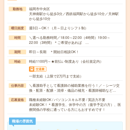
福岡市中央区
勤務地
天神南駅から徒歩3分／西鉄福岡駅から徒歩10分／天神駅
から徒歩10分
週3日～OK！（月～日よりシフト制）
曜日頻度
＼選べる勤務時間／18:00～22:00（4時間）19:00～
時間
22:00（3時間）＊ご希望があれば …
即日～長期 ＊開始日相談OK！
期間
時給1100円～★前払い制度あり（会社規定内）
時給
交通費
一部支給（上限で2万円まで支給）
＼看護助手として看護師の補助業務を行う！／・シーツ交
仕事内容
換・配茶・配膳・清掃・備品の補充・看護師補助など…
職種未経験OK / パソコンスキル不要 / 英語力不要
応募資格
未経験OK！＊看護学生、休学中の方（復学予定の方）、医
療関係の学校に通っている方にもおすすめです！
職場の雰囲気