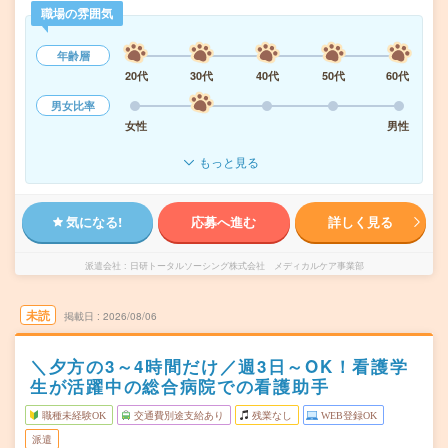
職場の雰囲気
年齢層
20代
30代
40代
50代
60代
男女比率
女性
男性
もっと見る
気になる!
応募へ進む
詳しく見る
派遣会社
日研トータルソーシング株式会社 メディカルケア事業部
未読
掲載日
2026/08/06
＼夕方の3～4時間だけ／週3日～OK！看護学
生が活躍中の総合病院での看護助手
職種未経験OK
交通費別途支給あり
残業なし
WEB登録OK
派遣