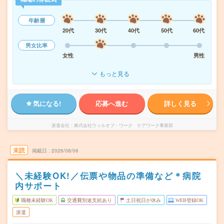
年齢層
20代
30代
40代
50代
60代
男女比率
女性
男性
もっと見る
気になる!
応募へ進む
詳しく見る
派遣会社
株式会社ウィルオブ・ワーク ケアワーク事業部
未読
掲載日
2026/08/06
＼未経験OK!／伝票や物品の準備など＊病院
内サポート
職種未経験OK
交通費別途支給あり
土日祝日が休み
WEB登録OK
派遣