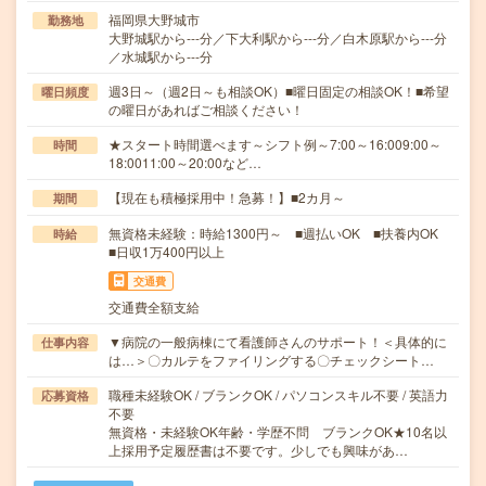
福岡県大野城市
勤務地
大野城駅から---分／下大利駅から---分／白木原駅から---分
／水城駅から---分
週3日～（週2日～も相談OK）■曜日固定の相談OK！■希望
曜日頻度
の曜日があればご相談ください！
★スタート時間選べます～シフト例～7:00～16:009:00～
時間
18:0011:00～20:00など…
【現在も積極採用中！急募！】■2カ月～
期間
無資格未経験：時給1300円～ ■週払いOK ■扶養内OK
時給
■日収1万400円以上
交通費
交通費全額支給
▼病院の一般病棟にて看護師さんのサポート！＜具体的に
仕事内容
は…＞〇カルテをファイリングする〇チェックシート…
職種未経験OK / ブランクOK / パソコンスキル不要 / 英語力
応募資格
不要
無資格・未経験OK年齢・学歴不問 ブランクOK★10名以
上採用予定履歴書は不要です。少しでも興味があ…