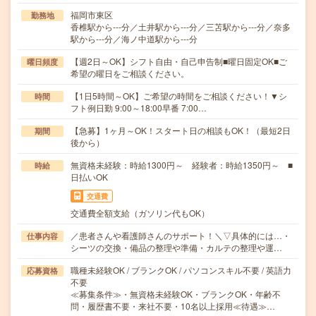
福岡市東区
勤務地
香椎駅から---分／土井駅から---分／三苫駅から---分／奈多
駅から---分／海ノ中道駅から---分
【週2日～OK】シフト自由・自己申告制■曜日固定OK■ご
曜日頻度
希望の曜日をご相談ください。
【1日5時間～OK】ご希望の時間をご相談ください！▼シ
時間
フト例日勤 9:00～18:00早番 7:00…
【急募】1ヶ月～OK！スタート日の相談もOK！（最短2日
期間
後から）
無資格未経験：時給1300円～ 経験者：時給1350円～ ■
時給
日払いOK
交通費
交通費全額支給（ガソリン代もOK）
／患者さんや看護師さんのサポート！＼▽具体的には…・
仕事内容
シーツの交換・備品の整理や準備・カルテの整理や運…
職種未経験OK / ブランクOK / パソコンスキル不要 / 英語力
応募資格
不要
≪募集条件≫・無資格未経験OK・ブランクOK・年齢不
問・履歴書不要・来社不要・10名以上採用≪待遇≫…