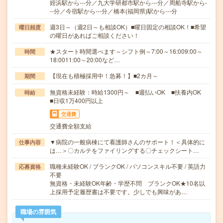
姪浜駅から---分／九大学研都市駅から---分／周船寺駅から-
--分／今宿駅から---分／橋本(福岡県)駅から---分
週3日～（週2日～も相談OK）■曜日固定の相談OK！■希望
曜日頻度
の曜日があればご相談ください！
★スタート時間選べます～シフト例～7:00～16:009:00～
時間
18:0011:00～20:00など…
【現在も積極採用中！急募！】■2カ月～
期間
無資格未経験：時給1300円～ ■週払いOK ■扶養内OK
時給
■日収1万400円以上
交通費
交通費全額支給
▼病院の一般病棟にて看護師さんのサポート！＜具体的に
仕事内容
は…＞〇カルテをファイリングする〇チェックシート…
職種未経験OK / ブランクOK / パソコンスキル不要 / 英語力
応募資格
不要
無資格・未経験OK年齢・学歴不問 ブランクOK★10名以
上採用予定履歴書は不要です。少しでも興味があ…
職場の雰囲気