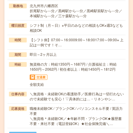
北九州市八幡西区
勤務地
折尾駅から---分／黒崎駅から---分／黒崎駅前駅から---分／
本城駅から---分／三ケ森駅から---分
シフト制（月～日）※平日のみなどの相談もOK※週3なども
曜日頻度
相談OK
【シフト例】07:00～16:0009:00～18:0017:00～09:00※ 上
時間
記は一例です！そ…
即日～2ヶ月以上
期間
無資格の方：時給1350円～1687円 / 介護福祉士：時給
時給
1650円～2062円 / 初任者以上：時給1450円～1812円
交通費
全額支給
＼無資格・未経験OKの看護助手／医療行為は一切行わない
仕事内容
ので未経験でも安心！▽具体的には…・リネンやシ…
職種未経験OK / ブランクOK / パソコンスキル不要 / 英語力
応募資格
不要
＼無資格＊未経験OK／★年齢不問・ブランクOK★履歴書
不要・来社不要（電話登録OK）★社会保険完備＼…