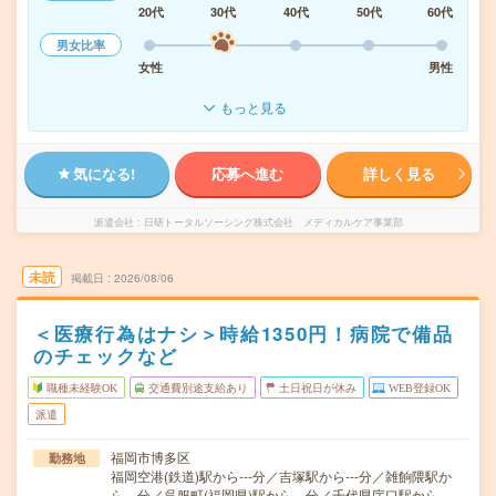
20代
30代
40代
50代
60代
男女比率
女性
男性
もっと見る
気になる!
応募へ進む
詳しく見る
派遣会社
日研トータルソーシング株式会社 メディカルケア事業部
未読
掲載日
2026/08/06
＜医療行為はナシ＞時給1350円！病院で備品
のチェックなど
職種未経験OK
交通費別途支給あり
土日祝日が休み
WEB登録OK
派遣
福岡市博多区
勤務地
福岡空港(鉄道)駅から---分／吉塚駅から---分／雑餉隈駅か
ら---分／呉服町(福岡県)駅から---分／千代県庁口駅から---