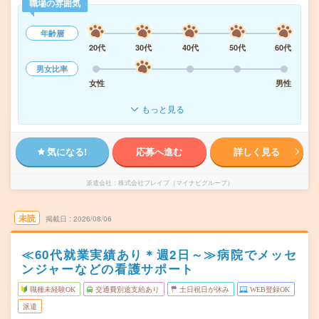
職場の雰囲気
年齢層
20代
30代
40代
50代
60代
男女比率
女性
男性
もっと見る
気になる!
応募へ進む
詳しく見る
派遣会社
株式会社ブレイブ（マイナビグループ）
未読
掲載日
2026/08/06
≪60代就業実績あり＊週2日～≫病院でメッセ
ンジャーなどの看護サポート
職種未経験OK
交通費別途支給あり
土日祝日が休み
WEB登録OK
派遣