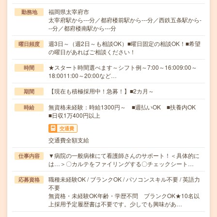
福岡県太宰府市
勤務地
太宰府駅から---分／都府楼前駅から---分／西鉄五条駅から-
--分／都府楼南駅から---分
週3日～（週2日～も相談OK）■曜日固定の相談OK！■希望
曜日頻度
の曜日があればご相談ください！
★スタート時間選べます～シフト例～7:00～16:009:00～
時間
18:0011:00～20:00など…
【現在も積極採用中！急募！】■2カ月～
期間
無資格未経験：時給1300円～ ■週払いOK ■扶養内OK
時給
■日収1万400円以上
交通費
交通費全額支給
▼病院の一般病棟にて看護師さんのサポート！＜具体的に
仕事内容
は…＞〇カルテをファイリングする〇チェックシート…
職種未経験OK / ブランクOK / パソコンスキル不要 / 英語力
応募資格
不要
無資格・未経験OK年齢・学歴不問 ブランクOK★10名以
上採用予定履歴書は不要です。少しでも興味があ…