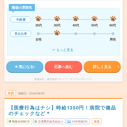
職場の雰囲気
年齢層
20代
30代
40代
50代
60代
男女比率
女性
男性
もっと見る
気になる!
応募へ進む
詳しく見る
派遣会社
株式会社ブレイブ（マイナビグループ）
未読
掲載日
2026/08/06
【医療行為はナシ】時給1350円！病院で備品
のチェックなど＊
職種未経験OK
交通費別途支給あり
WEB登録OK
派遣