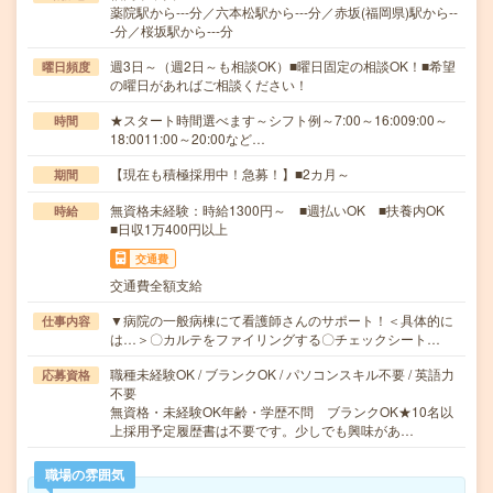
薬院駅から---分／六本松駅から---分／赤坂(福岡県)駅から--
-分／桜坂駅から---分
週3日～（週2日～も相談OK）■曜日固定の相談OK！■希望
曜日頻度
の曜日があればご相談ください！
★スタート時間選べます～シフト例～7:00～16:009:00～
時間
18:0011:00～20:00など…
【現在も積極採用中！急募！】■2カ月～
期間
無資格未経験：時給1300円～ ■週払いOK ■扶養内OK
時給
■日収1万400円以上
交通費
交通費全額支給
▼病院の一般病棟にて看護師さんのサポート！＜具体的に
仕事内容
は…＞〇カルテをファイリングする〇チェックシート…
職種未経験OK / ブランクOK / パソコンスキル不要 / 英語力
応募資格
不要
無資格・未経験OK年齢・学歴不問 ブランクOK★10名以
上採用予定履歴書は不要です。少しでも興味があ…
職場の雰囲気