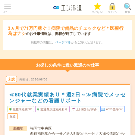
メニュー
気になる!
ログイン
検索
3ヵ月で71万円稼ぐ！病院で備品のチェックなど＊医療行
為はナシ
のお仕事情報は、掲載が終了しています
掲載時の情報は、
ページ下部
からご覧いただけます。
お探しの条件に近い派遣のお仕事
未読
掲載日
2026/08/06
≪60代就業実績あり＊週2日～≫病院でメッセ
ンジャーなどの看護サポート
職種未経験OK
交通費別途支給あり
土日祝日が休み
WEB登録OK
派遣
福岡市中央区
勤務地
西鉄福岡駅から---分／唐人町駅から---分／大濠公園駅から-