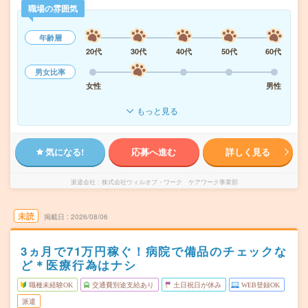
職場の雰囲気
年齢層
20代
30代
40代
50代
60代
男女比率
女性
男性
もっと見る
気になる!
応募へ進む
詳しく見る
派遣会社
株式会社ウィルオブ・ワーク ケアワーク事業部
未読
掲載日
2026/08/06
3ヵ月で71万円稼ぐ！病院で備品のチェックな
ど＊医療行為はナシ
職種未経験OK
交通費別途支給あり
土日祝日が休み
WEB登録OK
派遣