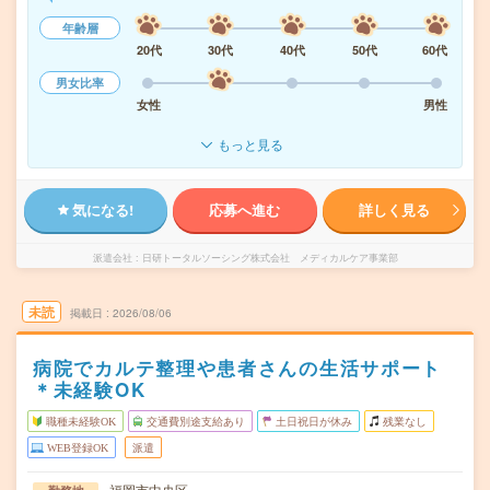
年齢層
20代
30代
40代
50代
60代
男女比率
女性
男性
もっと見る
気になる!
応募へ進む
詳しく見る
派遣会社
日研トータルソーシング株式会社 メディカルケア事業部
未読
掲載日
2026/08/06
病院でカルテ整理や患者さんの生活サポート
＊未経験OK
職種未経験OK
交通費別途支給あり
土日祝日が休み
残業なし
WEB登録OK
派遣
福岡市中央区