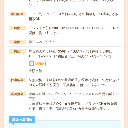
分
シフト制（月～日）※平日のみなどの相談もOK※週3なども
曜日頻度
相談OK
【シフト例】07:00～16:0009:00～18:0017:00～09:00※ 上
時間
記は一例です！そ…
即日～2ヶ月以上
期間
無資格の方：時給1350円～1687円 / 介護福祉士：時給
時給
1650円～2062円 / 初任者以上：時給1450円～1812円
交通費
全額支給
＼無資格・未経験OKの看護助手／医療行為は一切行わない
仕事内容
ので未経験でも安心！▽具体的には…・リネンやシ…
職種未経験OK / ブランクOK / パソコンスキル不要 / 英語力
応募資格
不要
＼無資格＊未経験OK／★年齢不問・ブランクOK★履歴書
不要・来社不要（電話登録OK）★社会保険完備＼…
職場の雰囲気