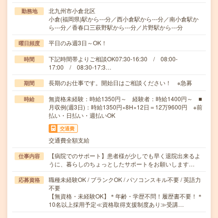
北九州市小倉北区
勤務地
小倉(福岡県)駅から---分／西小倉駅から---分／南小倉駅か
ら---分／香春口三萩野駅から---分／片野駅から---分
平日のみ週3日～OK！
曜日頻度
下記時間帯よりご相談OK07:30-16:30 / 08:00-
時間
17:00 / 08:30-17:3…
長期のお仕事です。開始日はご相談ください！ ※急募
期間
無資格未経験：時給1350円～ 経験者：時給1400円～ ■
時給
月収例(週3日)：時給1350円×8H×12日＝12万9600円 ※前
払い・日払い・週払いOK
交通費
交通費全額支給
【病院でのサポート】患者様が少しでも早く退院出来るよ
仕事内容
うに、暮らしのちょっとしたサポートをお願いします…
職種未経験OK / ブランクOK / パソコンスキル不要 / 英語力
応募資格
不要
【無資格・未経験OK】＊年齢・学歴不問！履歴書不要！＊
10名以上採用予定≪資格取得支援制度あり≫受講…