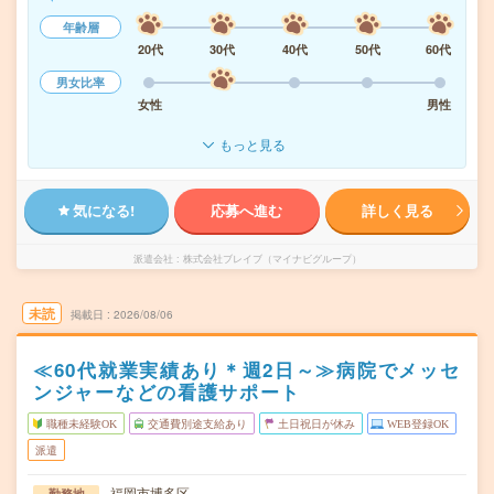
年齢層
20代
30代
40代
50代
60代
男女比率
女性
男性
もっと見る
気になる!
応募へ進む
詳しく見る
派遣会社
株式会社ブレイブ（マイナビグループ）
未読
掲載日
2026/08/06
≪60代就業実績あり＊週2日～≫病院でメッセ
ンジャーなどの看護サポート
職種未経験OK
交通費別途支給あり
土日祝日が休み
WEB登録OK
派遣
福岡市博多区
勤務地