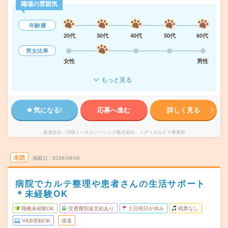
職場の雰囲気
年齢層
20代
30代
40代
50代
60代
男女比率
女性
男性
もっと見る
気になる!
応募へ進む
詳しく見る
派遣会社
日研トータルソーシング株式会社 メディカルケア事業部
未読
掲載日
2026/08/06
病院でカルテ整理や患者さんの生活サポート
＊未経験OK
職種未経験OK
交通費別途支給あり
土日祝日が休み
残業なし
WEB登録OK
派遣