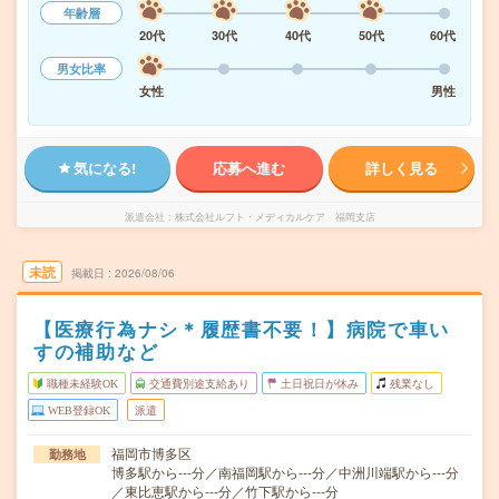
年齢層
20代
30代
40代
50代
60代
男女比率
女性
男性
気になる!
応募へ進む
詳しく見る
派遣会社
株式会社ルフト・メディカルケア 福岡支店
未読
掲載日
2026/08/06
【医療行為ナシ＊履歴書不要！】病院で車い
すの補助など
職種未経験OK
交通費別途支給あり
土日祝日が休み
残業なし
WEB登録OK
派遣
福岡市博多区
勤務地
博多駅から---分／南福岡駅から---分／中洲川端駅から---分
／東比恵駅から---分／竹下駅から---分