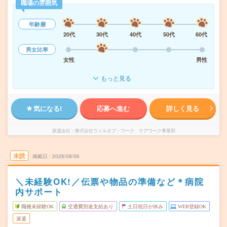
職場の雰囲気
年齢層
20代
30代
40代
50代
60代
男女比率
女性
男性
もっと見る
気になる!
応募へ進む
詳しく見る
派遣会社
株式会社ウィルオブ・ワーク ケアワーク事業部
未読
掲載日
2026/08/06
＼未経験OK!／伝票や物品の準備など＊病院
内サポート
職種未経験OK
交通費別途支給あり
土日祝日が休み
WEB登録OK
派遣