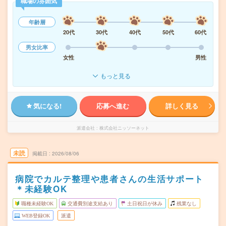
職場の雰囲気
年齢層
20代
30代
40代
50代
60代
男女比率
女性
男性
もっと見る
気になる!
応募へ進む
詳しく見る
派遣会社
株式会社ニッソーネット
未読
掲載日
2026/08/06
病院でカルテ整理や患者さんの生活サポート
＊未経験OK
職種未経験OK
交通費別途支給あり
土日祝日が休み
残業なし
WEB登録OK
派遣