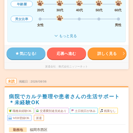
年齢層
20代
30代
40代
50代
60代
男女比率
女性
男性
もっと見る
気になる!
応募へ進む
詳しく見る
派遣会社
株式会社ニッソーネット
未読
掲載日
2026/08/06
病院でカルテ整理や患者さんの生活サポート
＊未経験OK
職種未経験OK
交通費別途支給あり
土日祝日が休み
残業なし
WEB登録OK
派遣
福岡市西区
勤務地