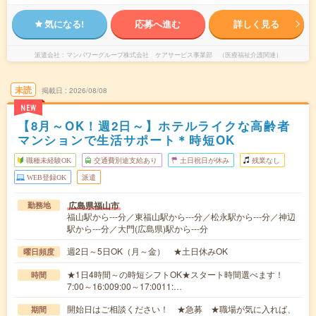
気になる!
応募へ進む
詳しく見る
派遣会社
マンパワーグループ株式会社 ケアサービス事業部 （医療福祉介護関連）
未読
掲載日
2026/08/08
NEW
【8月～OK！週2日～】ホテルライクな高齢者
マンションで生活サポート＊時短OK
職種未経験OK
交通費別途支給あり
土日祝日が休み
残業なし
WEB登録OK
派遣
広島県福山市
勤務地
福山駅から---分／東福山駅から---分／松永駅から---分／神辺
駅から---分／大門(広島県)駅から---分
週2日～5日OK（月～金） ★土日休みOK
曜日頻度
★1日4時間～の時短シフトOK★スタート時間選べます！
時間
7:00～16:009:00～17:0011:…
開始日はご相談ください！ ★急募 ★職場が気に入れば、
期間