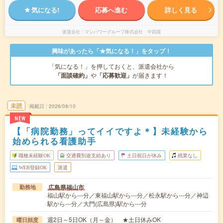
気になる!
応募へ進む
詳しく見る
派遣会社
マンパワーグループ株式会社 中四国
興味があったら「★気になる！」をタップ！
「気になる！」を押しておくと、派遣会社から
「面談確約」
や
「応募歓迎」
が届きます！
未読
掲載日
2026/08/10
NEW
【「病院勤務」ってイイですよ＊】未経験から
始められる看護助手
職種未経験OK
交通費別途支給あり
土日祝日が休み
残業なし
WEB登録OK
派遣
広島県福山市
勤務地
福山駅から---分／東福山駅から---分／松永駅から---分／神辺
駅から---分／大門(広島県)駅から---分
週2日～5日OK（月～金） ★土日休みOK
曜日頻度