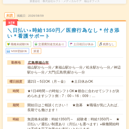
派遣会社
株式会社ルフト・メディカルケア 福山オフィス
未読
掲載日
2026/08/09
NEW
＼日払い×時給1350円／医療行為なし＊付き添
い＊看護サポート
職種未経験OK
交通費別途支給あり
土日祝日が休み
残業なし
WEB登録OK
派遣
広島県福山市
勤務地
福山駅から---分／東福山駅から---分／松永駅から---分／神辺
駅から---分／大門(広島県)駅から---分
週2日～5日OK（月～金） ★土日休みOK
曜日頻度
★1日4時間～の時短シフトOK★都合に合わせてシフトが決
時間
められますシフト例：7：00～16：009：…
開始日はご相談ください！ ★急募 ★職場が気に入れば、
期間
長期でも働けます！
無資格未経験：時給1350円～ 経験者：時給1350円～ ★
時給
日払い／週払い制度あり（月払いも選べます）※稼働開始時
は手続き完了次第のお支払いとなります。