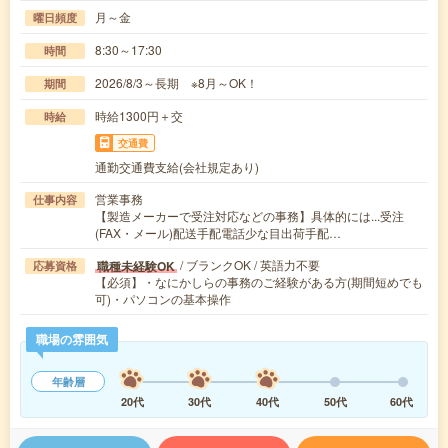
月～金
曜日頻度
8:30～17:30
時間
2026/8/3～長期 ※8月～OK！
期間
時給1300円＋交
時給
交通費
通勤交通費支給(会社規定あり)
営業事務
仕事内容
【製造メーカーで受注対応などの事務】具体的には...受注
(FAX・メール)配送手配電話少な目出荷手配…
/ ブランクOK / 英語力不要
職種未経験OK
応募資格
【必須】・なにかしらの事務のご経験がある方(期間短めでも
可)・パソコンの基本操作
職場の雰囲気
年齢層
20代
30代
40代
50代
60代