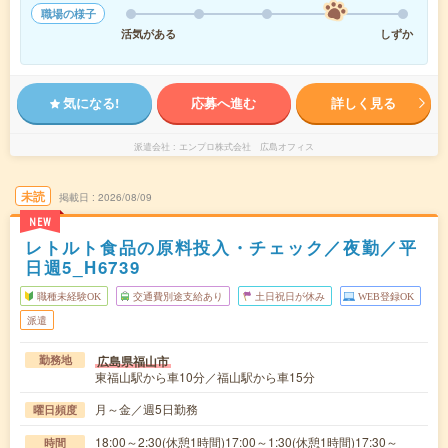
職場の様子
活気がある
しずか
気になる!
応募へ進む
詳しく見る
派遣会社
エンプロ株式会社 広島オフィス
未読
掲載日
2026/08/09
NEW
レトルト食品の原料投入・チェック／夜勤／平
日週5_H6739
職種未経験OK
交通費別途支給あり
土日祝日が休み
WEB登録OK
派遣
広島県福山市
勤務地
東福山駅から車10分／福山駅から車15分
月～金／週5日勤務
曜日頻度
18:00～2:30(休憩1時間)17:00～1:30(休憩1時間)17:30～
時間