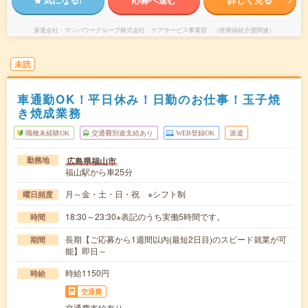
派遣会社
マンパワーグループ株式会社 ケアサービス事業部 （医療福祉介護関連）
未読
車通勤OK！平日休み！日勤のお仕事！玉子焼
き焼成業務
職種未経験OK
交通費別途支給あり
WEB登録OK
派遣
広島県福山市
勤務地
福山駅から車25分
月～金・土・日・祝 ※シフト制
曜日頻度
18:30～23:30※表記のうち実働5時間です。
時間
長期【ご応募から1週間以内(最短2日目)のスピード就業が可
期間
能】即日～
時給1150円
時給
交通費
交通費支給有り