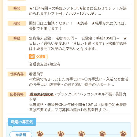
★1日4時間～の時短シフトOK★都合に合わせてシフトが決
時間
められますシフト例：7：00～16：009：…
開始日はご相談ください！ ★急募 ★職場が気に入れば、
期間
長期でも働けます！
無資格未経験：時給1350円～ 経験者：時給1350円～ ★
時給
日払い／週払い制度あり（月払いも選べます）※稼働開始時
は手続き完了次第のお支払いとなります。
交通費
交通費支給※規定有
看護助手
仕事内容
≪病院でちょっとしたお手伝い≫〇お手洗い・入浴など生活
のお手伝い○診察室への付き添い○食事のサポート…
/ ブランクOK / パソコンスキル不要 / 英語力
職種未経験OK
応募資格
不要
≪無資格・未経験OK≫年齢不問★10名以上採用予定★履歴
書は不要です。▽応募後の流れ1)翌営業日まで…
職場の雰囲気
年齢層