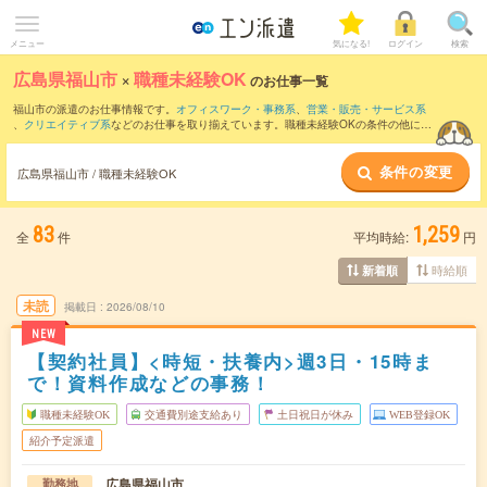
メニュー
気になる!
ログイン
検索
広島県福山市
×
職種未経験OK
のお仕事一覧
福山市の派遣のお仕事情報です。
オフィスワーク・事務系
、
営業・販売・サービス系
、
クリエイティブ系
などのお仕事を取り揃えています。職種未経験OKの条件の他に、
交通費別途支給あり
、
友だちと一緒の応募OK
、
週4日勤務
などのこだわり条件も取り
揃えています。
条件の変更
広島県福山市 / 職種未経験OK
83
1,259
全
件
平均時給:
円
時給順
新着順
未読
掲載日
2026/08/10
NEW
【契約社員】<時短・扶養内>週3日・15時ま
で！資料作成などの事務！
職種未経験OK
交通費別途支給あり
土日祝日が休み
WEB登録OK
紹介予定派遣
広島県福山市
勤務地