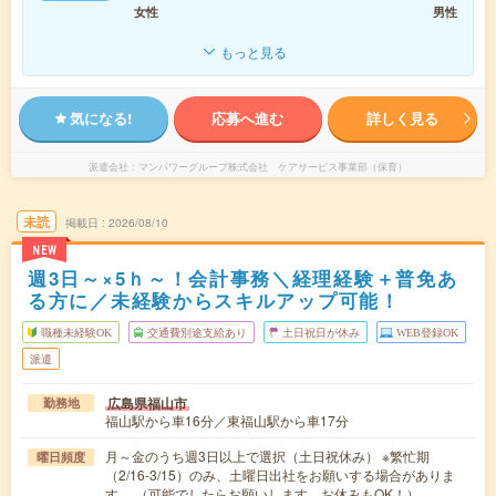
女性
男性
もっと見る
気になる!
応募へ進む
詳しく見る
派遣会社
マンパワーグループ株式会社 ケアサービス事業部（保育）
未読
掲載日
2026/08/10
NEW
週3日～×5ｈ～！会計事務＼経理経験＋普免あ
る方に／未経験からスキルアップ可能！
職種未経験OK
交通費別途支給あり
土日祝日が休み
WEB登録OK
派遣
広島県福山市
勤務地
福山駅から車16分／東福山駅から車17分
月～金のうち週3日以上で選択（土日祝休み） ※繁忙期
曜日頻度
（2/16-3/15）のみ、土曜日出社をお願いする場合がありま
す。 （可能でしたらお願いします。お休みもOK！）