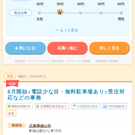
20代
30代
40代
50代
60代
男女比率
女性
男性
もっと見る
気になる!
応募へ進む
詳しく見る
派遣会社
マンパワーグループ株式会社 ケアサービス事業部 （医療福祉介護関連）
未読
掲載日
2026/08/10
NEW
8月開始<電話少な目・無料駐車場あり>受注対
応などの事務
職種未経験OK
交通費別途支給あり
土日祝日が休み
WEB登録OK
派遣
広島県福山市
勤務地
東福山駅から車15分