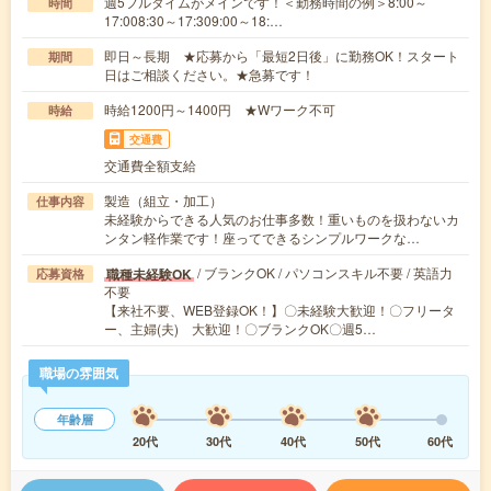
週5フルタイムがメインです！＜勤務時間の例＞8:00～
時間
17:008:30～17:309:00～18:…
即日～長期 ★応募から「最短2日後」に勤務OK！スタート
期間
日はご相談ください。★急募です！
時給1200円～1400円 ★Wワーク不可
時給
交通費
交通費全額支給
製造（組立・加工）
仕事内容
未経験からできる人気のお仕事多数！重いものを扱わないカ
ンタン軽作業です！座ってできるシンプルワークな…
/ ブランクOK / パソコンスキル不要 / 英語力
職種未経験OK
応募資格
不要
【来社不要、WEB登録OK！】〇未経験大歓迎！〇フリータ
ー、主婦(夫) 大歓迎！〇ブランクOK〇週5…
職場の雰囲気
年齢層
20代
30代
40代
50代
60代