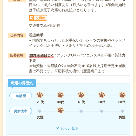
日払い／週払い制度あり（月払いも選べます）※稼働開始時
は手続き完了次第のお支払いとなります。
交通費
交通費支給※規定有
看護助手
仕事内容
≪病院でちょっとしたお手伝い≫○シーツの交換やベッドメ
イキング〇お手洗い・入浴など生活のお手伝い○診…
/ ブランクOK / パソコンスキル不要 / 英語力
職種未経験OK
応募資格
不要
≪無資格・未経験OK≫年齢不問★10名以上採用予定★履歴
書は不要です。▽応募後の流れ1)翌営業日まで…
職場の雰囲気
年齢層
20代
30代
40代
50代
60代
男女比率
女性
男性
もっと見る