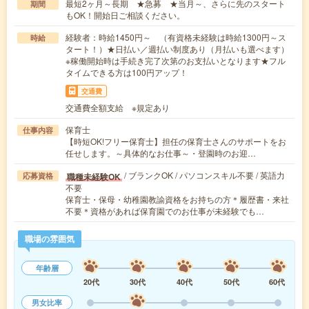
最短2ヶ月～長期 ★急募 ★当月～、さらに先のスタート
期間
もOK！開始日ご相談ください。
経験者：時給1450円～ （有資格未経験は時給1300円～ス
時給
タート！）★日払い／週払い制度あり（月払いも選べます）
※稼働開始時は手続き完了次第のお支払いとなります★フル
タイムできる方は100円アップ！
交通費
交通費全額支給 ※規定あり
保育士
仕事内容
【時短OK!フリー保育士】担任の保育士さんのサポートをお
任せします。～具体的なお仕事～・登園時のお迎…
/ ブランクOK / パソコンスキル不要 / 英語力
職種未経験OK
応募資格
不要
保育士・保母・幼稚園教諭資格をお持ちの方＊履歴書・来社
不要＊資格があれば保育園でのお仕事が未経験でも…
職場の雰囲気
年齢層
20代
30代
40代
50代
60代
男女比率