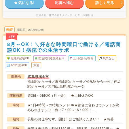
気になる!
応募へ進む
詳しく見る
派遣会社
株式会社テクノ・サービス 採用担当
未読
掲載日
2026/08/08
NEW
8月～OK！＼好きな時間曜日で働ける／電話面
談OK！病院での生活サポ
職種未経験OK
交通費別途支給あり
土日祝日が休み
残業なし
WEB登録OK
派遣
広島県福山市
勤務地
福山駅から---分／東福山駅から---分／松永駅から---分／神辺
駅から---分／大門(広島県)駅から---分
週2日～5日OK（月～金） ★土日休みOK
曜日頻度
★1日4時間～の時短シフトOK★都合に合わせてシフトが決
時間
められますシフト例：7：00～16：009：…
長期のお仕事です。開始日はご相談ください！ ★急募
期間
無資格未経験：時給1350円～ 経験者：時給1350円～ ★
時給