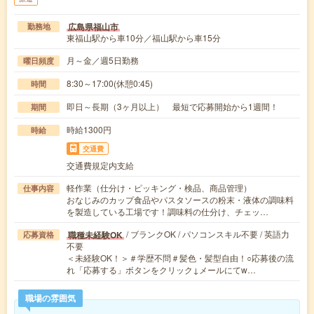
広島県福山市
勤務地
東福山駅から車10分／福山駅から車15分
月～金／週5日勤務
曜日頻度
8:30～17:00(休憩0:45)
時間
即日～長期（3ヶ月以上） 最短で応募開始から1週間！
期間
時給1300円
時給
交通費
交通費規定内支給
軽作業（仕分け・ピッキング・検品、商品管理）
仕事内容
おなじみのカップ食品やパスタソースの粉末・液体の調味料
を製造している工場です！調味料の仕分け、チェッ…
/ ブランクOK / パソコンスキル不要 / 英語力
職種未経験OK
応募資格
不要
＜未経験OK！＞＃学歴不問＃髪色・髪型自由！○応募後の流
れ「応募する」ボタンをクリック↓メールにてw…
職場の雰囲気