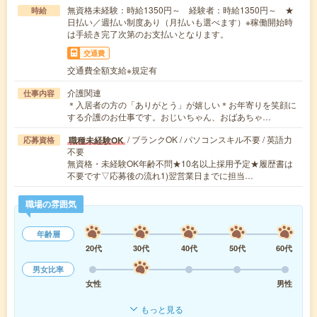
無資格未経験：時給1350円～ 経験者：時給1350円～ ★
時給
日払い／週払い制度あり（月払いも選べます）※稼働開始時
は手続き完了次第のお支払いとなります。
交通費
交通費全額支給※規定有
介護関連
仕事内容
＊入居者の方の「ありがとう」が嬉しい＊お年寄りを笑顔に
する介護のお仕事です。おじいちゃん、おばあちゃ…
/ ブランクOK / パソコンスキル不要 / 英語力
職種未経験OK
応募資格
不要
無資格・未経験OK年齢不問★10名以上採用予定★履歴書は
不要です▽応募後の流れ1)翌営業日までに担当…
職場の雰囲気
年齢層
20代
30代
40代
50代
60代
男女比率
女性
男性
もっと見る