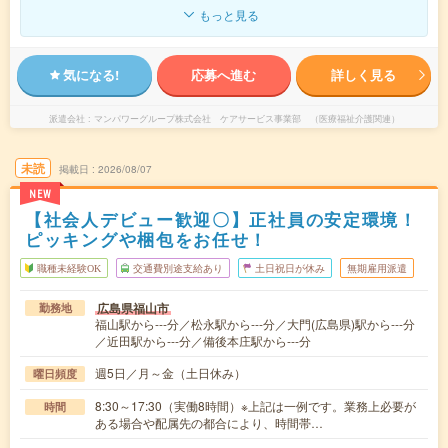
もっと見る
気になる!
応募へ進む
詳しく見る
派遣会社
マンパワーグループ株式会社 ケアサービス事業部 （医療福祉介護関連）
未読
掲載日
2026/08/07
NEW
【社会人デビュー歓迎〇】正社員の安定環境！
ピッキングや梱包をお任せ！
職種未経験OK
交通費別途支給あり
土日祝日が休み
無期雇用派遣
広島県福山市
勤務地
福山駅から---分／松永駅から---分／大門(広島県)駅から---分
／近田駅から---分／備後本庄駅から---分
週5日／月～金（土日休み）
曜日頻度
8:30～17:30（実働8時間）※上記は一例です。業務上必要が
時間
ある場合や配属先の都合により、時間帯…