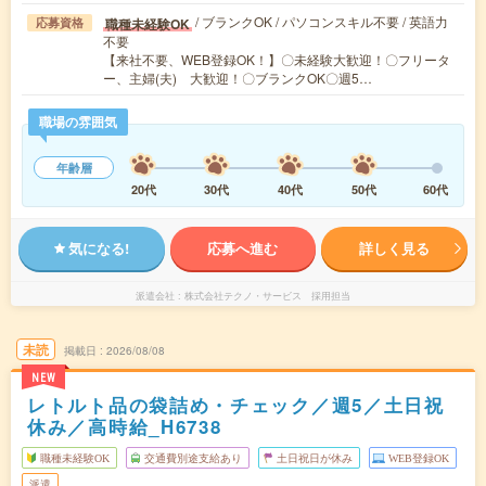
/ ブランクOK / パソコンスキル不要 / 英語力
職種未経験OK
応募資格
不要
【来社不要、WEB登録OK！】〇未経験大歓迎！〇フリータ
ー、主婦(夫) 大歓迎！〇ブランクOK〇週5…
職場の雰囲気
年齢層
20代
30代
40代
50代
60代
気になる!
応募へ進む
詳しく見る
派遣会社
株式会社テクノ・サービス 採用担当
未読
掲載日
2026/08/08
NEW
レトルト品の袋詰め・チェック／週5／土日祝
休み／高時給_H6738
職種未経験OK
交通費別途支給あり
土日祝日が休み
WEB登録OK
派遣