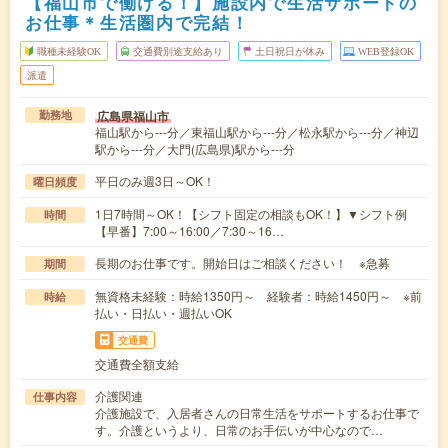
【福山市で働ける！】施設内で生活サポートの
お仕事＊生活圏内で完結！
職種未経験OK
交通費別途支給あり
土日祝日が休み
WEB登録OK
派遣
広島県福山市
勤務地
福山駅から---分／東福山駅から---分／松永駅から---分／神辺
駅から---分／大門(広島県)駅から---分
平日のみ週3日～OK！
曜日頻度
1日7時間～OK！【シフト固定の相談もOK！】▼シフト例
時間
【早番】7:00～16:00／7:30～16…
長期のお仕事です。開始日はご相談ください！ ※急募
期間
無資格未経験：時給1350円～ 経験者：時給1450円～ ※前
時給
払い・日払い・週払いOK
交通費
交通費全額支給
介護関連
仕事内容
介護施設で、入居者さんの日常生活をサポートするお仕事で
す。介護というより、日常のお手伝いが中心なので…