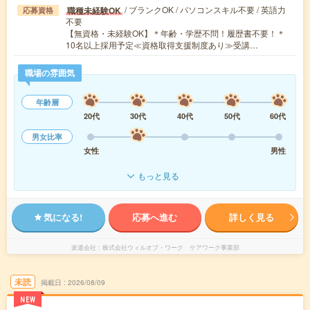
/ ブランクOK / パソコンスキル不要 / 英語力
職種未経験OK
応募資格
不要
【無資格・未経験OK】＊年齢・学歴不問！履歴書不要！＊
10名以上採用予定≪資格取得支援制度あり≫受講…
職場の雰囲気
年齢層
20代
30代
40代
50代
60代
男女比率
女性
男性
もっと見る
気になる!
応募へ進む
詳しく見る
派遣会社
株式会社ウィルオブ・ワーク ケアワーク事業部
未読
掲載日
2026/08/09
NEW