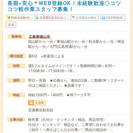
長期×安心＊WEB登録OK！未経験歓迎〇コツ
コツ軽作業スタッフ募集！
職種未経験OK
交通費別途支給あり
土日祝日が休み
WEB登録OK
派遣
広島県福山市
勤務地
福山駅から---分／東福山駅から---分／松永駅から---分／神辺
駅から---分／大門(広島県)駅から---分
週5日 ※派遣先による
曜日頻度
週5フルタイムがメインです！＜勤務時間の例＞8:00～
時間
17:008:30～17:309:00～18:…
即日～長期 ★応募から「最短2日後」に勤務OK！スタート
期間
日はご相談ください。★急募です！
時給1200円～1400円 ★Wワーク不可
時給
交通費
交通費全額支給
軽作業（仕分け・ピッキング・検品、商品管理）
仕事内容
仕分け・ピッキング・検品など、ご希望に合わせてお仕事を
ご紹介！＼例えばこんなお仕事／〇商品の箱詰め・…