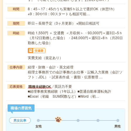
8：45～17：45のうち実働5ｈ以上で選択OK（休憩1h）
時間
※9：30や10：00スタートも相談可能…
即日～長期予定（3ヶ月更新） ※開始日相談可
期間
時給 1,550円 ＋ 交通費 ＜月収例＞ ・93,000円＝週3日×5ｈ
時給
（月12日勤務した場合） ・248,000円＝週5日×8ｈ（月20日
勤務した場合）
交通費
実費支給（規定あり）
経理・財務・会計・英文経理
仕事内容
税理士事務所での会計事務のお仕事・記帳入力業務（会計ソ
フト：JDL）・試算表作成 ・書類・伝票整理 …
/ 英語力不要
職種未経験OK
応募資格
■経理事務実務経験（1年以上）■普通自動車運転免許
■Excel（初級 SUM関数など）■Word（初…
職場の雰囲気
男女比率
女性
男性