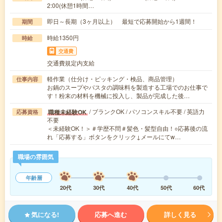
2:00(休憩1時間…
即日～長期（3ヶ月以上） 最短で応募開始から1週間！
期間
時給1350円
時給
交通費
交通費規定内支給
軽作業（仕分け・ピッキング・検品、商品管理）
仕事内容
お鍋のスープやパスタの調味料を製造する工場でのお仕事で
す！粉末の材料を機械に投入し、製品が完成した後…
/ ブランクOK / パソコンスキル不要 / 英語力
職種未経験OK
応募資格
不要
＜未経験OK！＞＃学歴不問＃髪色・髪型自由！○応募後の流
れ「応募する」ボタンをクリック↓メールにてw…
職場の雰囲気
年齢層
20代
30代
40代
50代
60代
気になる!
応募へ進む
詳しく見る