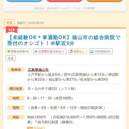
派遣会社
株式会社ウィルオブ・ワーク FO事業部
未読
掲載日
2026/08/09
NEW
【未経験OK＊車通勤OK】福山市の総合病院で
受付のオシゴト！＠駅近5分
職種未経験OK
交通費別途支給あり
残業なし
WEB登録OK
派遣
広島県福山市
勤務地
上戸手駅から徒歩5分／府中(広島県)駅から車12分／神辺駅
から車22分／福山駅から車27分／松永駅から車29分
月～土の中で週5日（シフト制）
曜日頻度
8：30～17：30（休憩1時間）
時間
＜急募＞9月～長期＊9月～10月～開始日相談OK！
期間
時給1350円 （月収例210,000円＝1,350円×8時間×20日勤
時給
務）＊給与前払制度（稼働分）