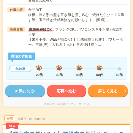
食品加工
仕事内容
鉄板に長方形の型を置き卵を流し込む、焼けたらひっくり返
す等、玉子焼き焼成業務をお願いします。(派遣)…
/ ブランクOK / パソコンスキル不要 / 英語力
職種未経験OK
応募資格
不要
【来社不要、WEB登録OK！】〇未経験大歓迎！〇フリータ
ー、主婦(夫) 大歓迎！ ※お仕事の掛け持ち…
職場の雰囲気
年齢層
20代
30代
40代
50代
60代
気になる!
応募へ進む
詳しく見る
派遣会社
株式会社テクノ・サービス
未読
掲載日
2026/08/09
NEW