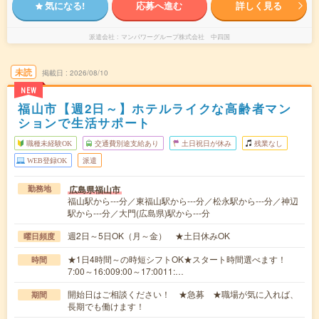
気になる!
応募へ進む
詳しく見る
派遣会社
マンパワーグループ株式会社 中四国
未読
掲載日
2026/08/10
NEW
福山市【週2日～】ホテルライクな高齢者マン
ションで生活サポート
職種未経験OK
交通費別途支給あり
土日祝日が休み
残業なし
WEB登録OK
派遣
広島県福山市
勤務地
福山駅から---分／東福山駅から---分／松永駅から---分／神辺
駅から---分／大門(広島県)駅から---分
週2日～5日OK（月～金） ★土日休みOK
曜日頻度
★1日4時間～の時短シフトOK★スタート時間選べます！
時間
7:00～16:009:00～17:0011:…
開始日はご相談ください！ ★急募 ★職場が気に入れば、
期間
長期でも働けます！