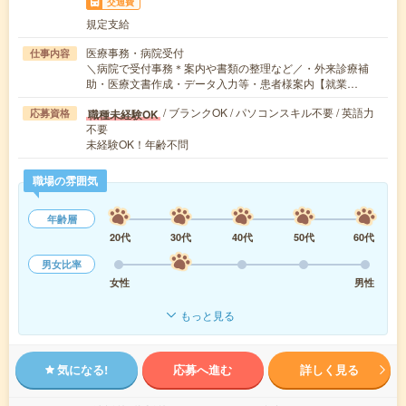
交通費
規定支給
医療事務・病院受付
仕事内容
＼病院で受付事務＊案内や書類の整理など／・外来診療補
助・医療文書作成・データ入力等・患者様案内【就業…
/ ブランクOK / パソコンスキル不要 / 英語力
職種未経験OK
応募資格
不要
未経験OK！年齢不問
職場の雰囲気
年齢層
20代
30代
40代
50代
60代
男女比率
女性
男性
もっと見る
気になる!
応募へ進む
詳しく見る