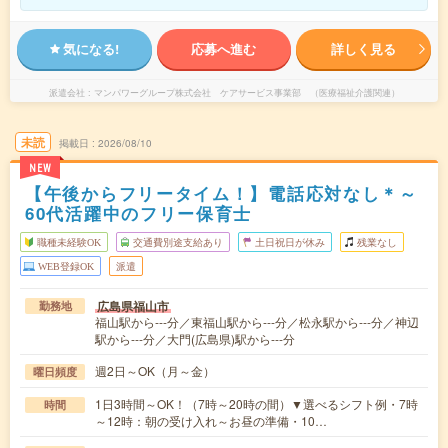
気になる!
応募へ進む
詳しく見る
派遣会社
マンパワーグループ株式会社 ケアサービス事業部 （医療福祉介護関連）
未読
掲載日
2026/08/10
NEW
【午後からフリータイム！】電話応対なし＊～
60代活躍中のフリー保育士
職種未経験OK
交通費別途支給あり
土日祝日が休み
残業なし
WEB登録OK
派遣
広島県福山市
勤務地
福山駅から---分／東福山駅から---分／松永駅から---分／神辺
駅から---分／大門(広島県)駅から---分
週2日～OK（月～金）
曜日頻度
1日3時間～OK！（7時～20時の間）▼選べるシフト例・7時
時間
～12時：朝の受け入れ～お昼の準備・10…