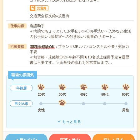
交通費
交通費全額支給※規定有
看護助手
仕事内容
≪病院でちょっとしたお手伝い≫〇お手洗い・入浴など生活
のお手伝い○診察室への付き添い○食事のサポート…
/ ブランクOK / パソコンスキル不要 / 英語力
職種未経験OK
応募資格
不要
≪無資格・未経験OK≫年齢不問★10名以上採用予定★履歴
書は不要です。▽応募後の流れ1)翌営業日まで…
職場の雰囲気
年齢層
20代
30代
40代
50代
60代
男女比率
女性
男性
もっと見る
気になる!
応募へ進む
詳しく見る