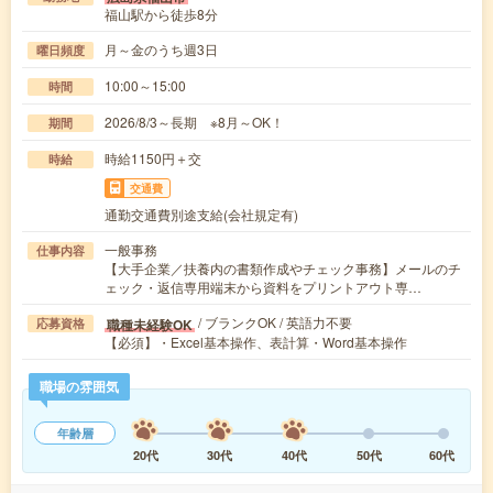
福山駅から徒歩8分
月～金のうち週3日
曜日頻度
10:00～15:00
時間
2026/8/3～長期 ※8月～OK！
期間
時給1150円＋交
時給
交通費
通勤交通費別途支給(会社規定有)
一般事務
仕事内容
【大手企業／扶養内の書類作成やチェック事務】メールのチ
ェック・返信専用端末から資料をプリントアウト専…
/ ブランクOK / 英語力不要
職種未経験OK
応募資格
【必須】・Excel基本操作、表計算・Word基本操作
職場の雰囲気
年齢層
20代
30代
40代
50代
60代