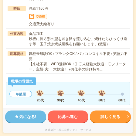
時給1150円
時給
交通費
交通費支給有り
食品加工
仕事内容
鉄板に長方形の型を置き卵を流し込む、焼けたらひっくり返
す等、玉子焼き焼成業務をお願いします。(派遣)…
職種未経験OK / ブランクOK / パソコンスキル不要 / 英語力不
応募資格
要
【来社不要、WEB登録OK！】〇未経験大歓迎！〇フリータ
ー、主婦(夫) 大歓迎！ ※お仕事の掛け持ち…
職場の雰囲気
年齢層
20代
30代
40代
50代
60代
気になる!
応募へ進む
詳しく見る
派遣会社
株式会社テクノ・サービス