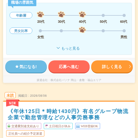
職場の雰囲気
年齢層
20代
30代
40代
50代
60代
男女比率
女性
男性
もっと見る
気になる!
応募へ進む
詳しく見る
派遣会社
株式会社パソナ 岡山・倉敷・福山エリア
未読
掲載日
2026/08/06
NEW
《年休125日＊時給1430円》有名グループ物流
企業で勤怠管理などの人事労務事務
交通費別途支給あり
土日祝日が休み
WEB登録OK
正社員への紹介予定派遣