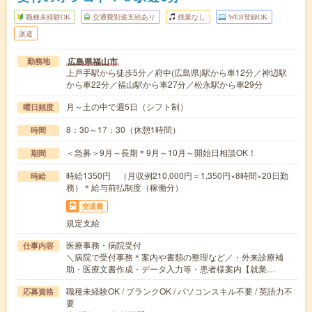
職種未経験OK
交通費別途支給あり
残業なし
WEB登録OK
派遣
広島県福山市
勤務地
上戸手駅から徒歩5分／府中(広島県)駅から車12分／神辺駅
から車22分／福山駅から車27分／松永駅から車29分
月～土の中で週5日（シフト制）
曜日頻度
8：30～17：30（休憩1時間）
時間
＜急募＞9月～長期＊9月～10月～開始日相談OK！
期間
時給1350円 （月収例210,000円＝1,350円×8時間×20日勤
時給
務）＊給与前払制度（稼働分）
交通費
規定支給
医療事務・病院受付
仕事内容
＼病院で受付事務＊案内や書類の整理など／・外来診療補
助・医療文書作成・データ入力等・患者様案内【就業…
職種未経験OK / ブランクOK / パソコンスキル不要 / 英語力不
応募資格
要