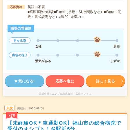
英語力不要
応募資格
■経理事務の経験■Excel（初級：SUM関数など）■Word（初
級：書式設定など）※週20h未満の…
職場の雰囲気
男女比率
女性
男性
職場の様子
活気がある
しずか
気になる!
応募へ進む
詳しく見る
派遣会社
エンプロ株式会社 広島オフィス
未読
掲載日
2026/08/06
NEW
【未経験OK＊車通勤OK】福山市の総合病院で
受付のオシゴト！＠駅近5分