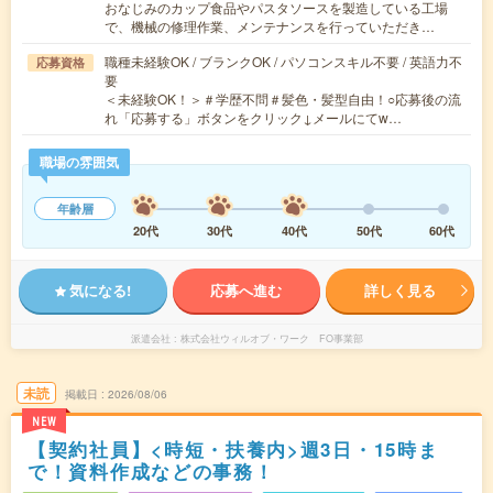
おなじみのカップ食品やパスタソースを製造している工場
で、機械の修理作業、メンテナンスを行っていただき…
職種未経験OK / ブランクOK / パソコンスキル不要 / 英語力不
応募資格
要
＜未経験OK！＞＃学歴不問＃髪色・髪型自由！○応募後の流
れ「応募する」ボタンをクリック↓メールにてw…
職場の雰囲気
年齢層
20代
30代
40代
50代
60代
気になる!
応募へ進む
詳しく見る
派遣会社
株式会社ウィルオブ・ワーク FO事業部
未読
掲載日
2026/08/06
NEW
【契約社員】<時短・扶養内>週3日・15時ま
で！資料作成などの事務！