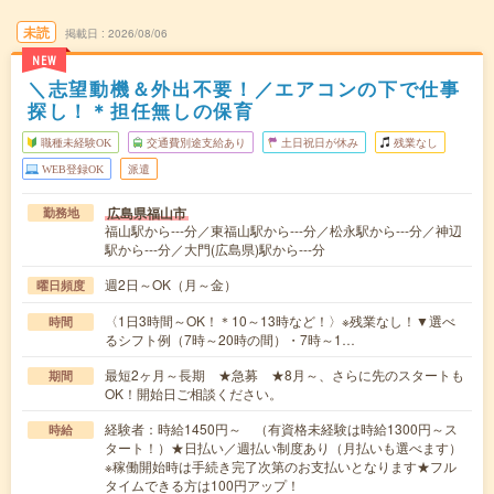
未読
掲載日
2026/08/06
NEW
＼志望動機＆外出不要！／エアコンの下で仕事
探し！＊担任無しの保育
職種未経験OK
交通費別途支給あり
土日祝日が休み
残業なし
WEB登録OK
派遣
広島県福山市
勤務地
福山駅から---分／東福山駅から---分／松永駅から---分／神辺
駅から---分／大門(広島県)駅から---分
週2日～OK（月～金）
曜日頻度
〈1日3時間～OK！＊10～13時など！〉※残業なし！▼選べ
時間
るシフト例（7時～20時の間）・7時～1…
最短2ヶ月～長期 ★急募 ★8月～、さらに先のスタートも
期間
OK！開始日ご相談ください。
経験者：時給1450円～ （有資格未経験は時給1300円～ス
時給
タート！）★日払い／週払い制度あり（月払いも選べます）
※稼働開始時は手続き完了次第のお支払いとなります★フル
タイムできる方は100円アップ！