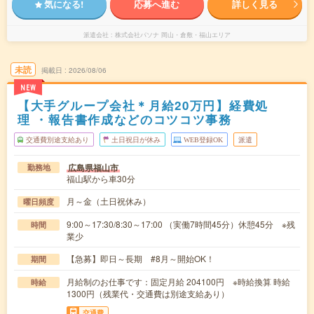
気になる!
応募へ進む
詳しく見る
派遣会社
株式会社パソナ 岡山・倉敷・福山エリア
未読
掲載日
2026/08/06
NEW
【大手グループ会社＊月給20万円】経費処
理 ・報告書作成などのコツコツ事務
交通費別途支給あり
土日祝日が休み
WEB登録OK
派遣
広島県福山市
勤務地
福山駅から車30分
月～金（土日祝休み）
曜日頻度
9:00～17:30/8:30～17:00 （実働7時間45分）休憩45分 ※残
時間
業少
【急募】即日～長期 #8月～開始OK！
期間
月給制のお仕事です：固定月給 204100円 ※時給換算 時給
時給
1300円（残業代・交通費は別途支給あり）
交通費