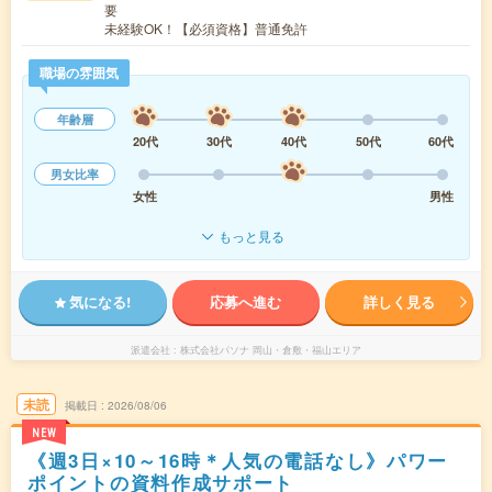
要
未経験OK！【必須資格】普通免許
職場の雰囲気
年齢層
20代
30代
40代
50代
60代
男女比率
女性
男性
もっと見る
気になる!
応募へ進む
詳しく見る
派遣会社
株式会社パソナ 岡山・倉敷・福山エリア
未読
掲載日
2026/08/06
NEW
《週3日×10～16時＊人気の電話なし》パワー
ポイントの資料作成サポート