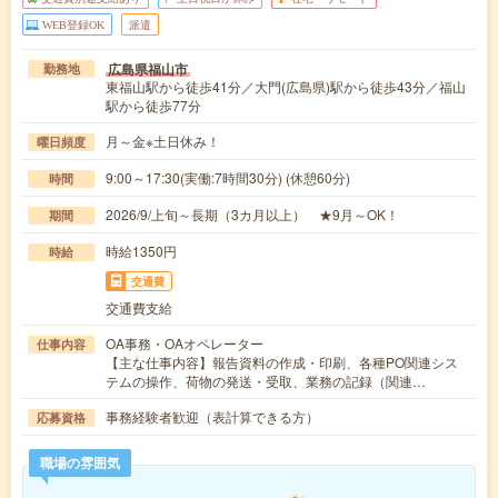
WEB登録OK
派遣
広島県福山市
勤務地
東福山駅から徒歩41分／大門(広島県)駅から徒歩43分／福山
駅から徒歩77分
月～金※土日休み！
曜日頻度
9:00～17:30(実働:7時間30分) (休憩60分)
時間
2026/9/上旬～長期（3カ月以上） ★9月～OK！
期間
時給1350円
時給
交通費
交通費支給
OA事務・OAオペレーター
仕事内容
【主な仕事内容】報告資料の作成・印刷、各種PO関連シス
テムの操作、荷物の発送・受取、業務の記録（関連…
事務経験者歓迎（表計算できる方）
応募資格
職場の雰囲気