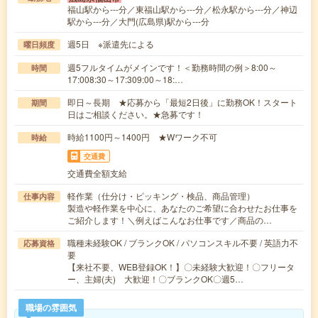
福山駅から---分／東福山駅から---分／松永駅から---分／神辺
駅から---分／大門(広島県)駅から---分
週5日 ※派遣先による
曜日頻度
週5フルタイムがメインです！＜勤務時間の例＞8:00～
時間
17:008:30～17:309:00～18:…
即日～長期 ★応募から「最短2日後」に勤務OK！スタート
期間
日はご相談ください。★急募です！
時給1100円～1400円 ★Wワーク不可
時給
交通費
交通費全額支給
軽作業（仕分け・ピッキング・検品、商品管理）
仕事内容
製造や軽作業を中心に、あなたのご希望に合わせたお仕事を
ご紹介します！＼例えばこんなお仕事です／商品の…
職種未経験OK / ブランクOK / パソコンスキル不要 / 英語力不
応募資格
要
【来社不要、WEB登録OK！】〇未経験大歓迎！〇フリータ
ー、主婦(夫) 大歓迎！〇ブランクOK〇週5…
職場の雰囲気