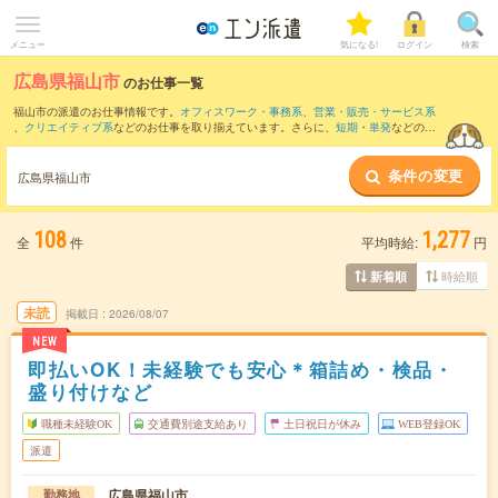
メニュー
気になる!
ログイン
検索
広島県福山市
のお仕事一覧
福山市の派遣のお仕事情報です。
オフィスワーク・事務系
、
営業・販売・サービス系
、
クリエイティブ系
などのお仕事を取り揃えています。さらに、
短期
・
単発
などの期
間や、
職種未経験OK
などのこだわり条件で絞り込んでいただけます。
条件の変更
また、
笠岡市
・
井原市
など隣接エリアのお仕事もご確認いただけます。
広島県福山市
108
1,277
全
件
平均時給:
円
時給順
新着順
未読
掲載日
2026/08/07
NEW
即払いOK！未経験でも安心＊箱詰め・検品・
盛り付けなど
職種未経験OK
交通費別途支給あり
土日祝日が休み
WEB登録OK
派遣
広島県福山市
勤務地