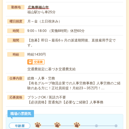
広島県福山市
勤務地
福山駅から車25分
月～金（土日祝休み）
曜日頻度
9:00～18:00 （実働8時間）休憩60分
時間
【急募】即日～最長6ヶ月の派遣期間後、直接雇用予定で
期間
す。
時給1430円
時給
交通費
交通費規定に基づき交通費支給
総務・人事・労務
仕事内容
【有名グループ物流企業での人事労務事務】人事労務のご経
験のある方に！正社員前提！月給23～35万円！…
ブランクOK / 英語力不要
応募資格
【必須資格】普通免許【必要なご経験】人事事務
職場の雰囲気
年齢層