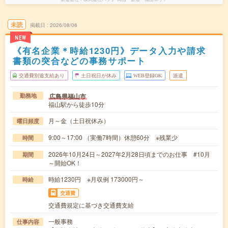
未読
掲載日
2026/08/06
NEW
《有名企業＊時給1230円》データ入力や請求
書類の突合などの事務サポート
交通費別途支給あり
土日祝日が休み
WEB登録OK
派遣
広島県福山市
勤務地
福山駅から徒歩10分
月～金（土日祝休み）
曜日頻度
9:00～17:00 （実働7時間）休憩60分 ※残業少
時間
2026年10月24日～2027年2月28日頃までのお仕事 #10月
期間
～開始OK！
時給1230円 ※月収例 173000円～
時給
交通費
交通費規定に基づき交通費支給
一般事務
仕事内容