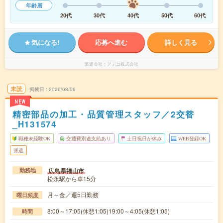
年齢層
20代
30代
40代
50代
60代
気になる!
応募へ進む
詳しく見る
派遣会社
アデコ株式会社
未読
掲載日
2026/08/06
NEW
精密部品の加工・品質管理スタッフ／2交替
_H131574
職種未経験OK
交通費別途支給あり
土日祝日が休み
WEB登録OK
派遣
広島県福山市
勤務地
松永駅から車15分
月～金／週5日勤務
曜日頻度
8:00～17:05(休憩1:05)19:00～4:05(休憩1:05)
時間