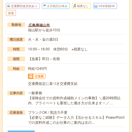
交通費別途支給あり
土日祝日が休み
残業なし
WEB登録OK
派遣
広島県福山市
勤務地
福山駅から徒歩10分
火・水・金の週3日
曜日頻度
10:00～16:00 休憩60分 ※残業なし
時間
【急募】即日～長期
期間
時給1240円
時給
交通費
交通費規定に基づき交通費支給
一般事務
仕事内容
【保険会社での資料作成補助メインの事務】＼週20時間以
内、プライベートも重視した働き方が出来ます！／…
ブランクOK / 英語力不要
応募資格
【必要なご経験】データ入力【活かせるスキル】PowerPoint
での資料作成このお仕事のご案内は次の…