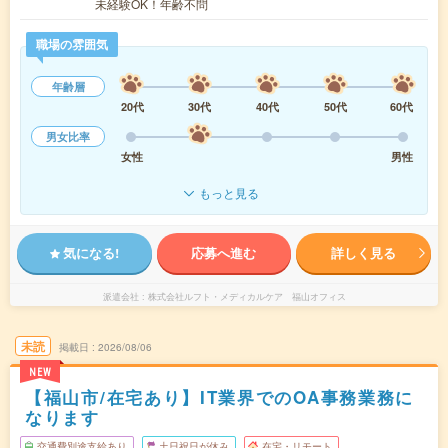
未経験OK！年齢不問
職場の雰囲気
年齢層
20代
30代
40代
50代
60代
男女比率
女性
男性
もっと見る
気になる!
応募へ進む
詳しく見る
派遣会社
株式会社ルフト・メディカルケア 福山オフィス
未読
掲載日
2026/08/06
NEW
【福山市/在宅あり】IT業界でのOA事務業務に
なります
交通費別途支給あり
土日祝日が休み
在宅・リモート