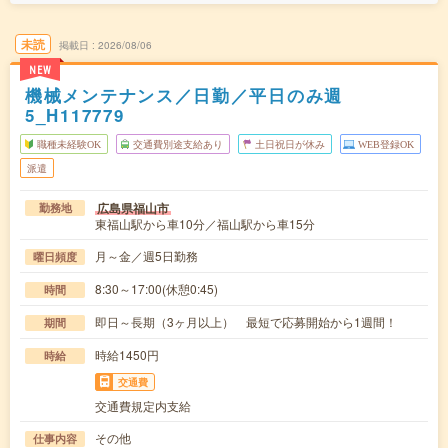
未読
掲載日
2026/08/06
NEW
機械メンテナンス／日勤／平日のみ週
5_H117779
職種未経験OK
交通費別途支給あり
土日祝日が休み
WEB登録OK
派遣
広島県福山市
勤務地
東福山駅から車10分／福山駅から車15分
月～金／週5日勤務
曜日頻度
8:30～17:00(休憩0:45)
時間
即日～長期（3ヶ月以上） 最短で応募開始から1週間！
期間
時給1450円
時給
交通費
交通費規定内支給
その他
仕事内容