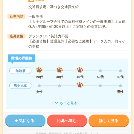
交通費規定に基づき交通費支給
一般事務
仕事内容
【大手グループ会社での資料作成メインの一般事務】土日祝
休み×年間休日120日以上！ご家庭との両立に理…
ブランクOK / 英語力不要
応募資格
【必須資格】普通免許【必要なご経験】データ入力、何らか
の事務
職場の雰囲気
年齢層
20代
30代
40代
50代
60代
男女比率
女性
男性
もっと見る
気になる!
応募へ進む
詳しく見る
派遣会社
株式会社パソナ 岡山・倉敷・福山エリア