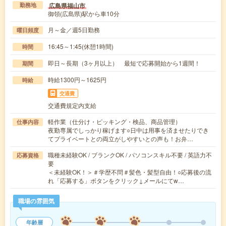
広島県福山市
勤務地
御領(広島県)駅から車10分
月～金／週5日勤務
曜日頻度
16:45～1:45(休憩1時間)
時間
即日～長期（3ヶ月以上） 最短で応募開始から1週間！
期間
時給1300円～1625円
時給
交通費
交通費規定内支給
軽作業（仕分け・ピッキング・検品、商品管理）
仕事内容
夜勤専属でしっかり稼げます○日中は用事を済ませたりでき
てプライベートとの両立がしやすいとの声も！お弁…
職種未経験OK / ブランクOK / パソコンスキル不要 / 英語力不
応募資格
要
＜未経験OK！＞＃学歴不問＃髪色・髪型自由！○応募後の流
れ「応募する」ボタンをクリック↓メールにてw…
職場の雰囲気
年齢層