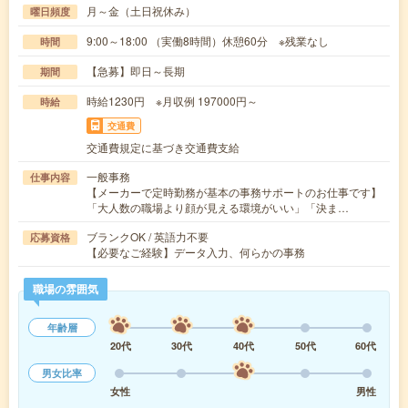
月～金（土日祝休み）
曜日頻度
9:00～18:00 （実働8時間）休憩60分 ※残業なし
時間
【急募】即日～長期
期間
時給1230円 ※月収例 197000円～
時給
交通費
交通費規定に基づき交通費支給
一般事務
仕事内容
【メーカーで定時勤務が基本の事務サポートのお仕事です】
「大人数の職場より顔が見える環境がいい」「決ま…
ブランクOK / 英語力不要
応募資格
【必要なご経験】データ入力、何らかの事務
職場の雰囲気
年齢層
20代
30代
40代
50代
60代
男女比率
女性
男性