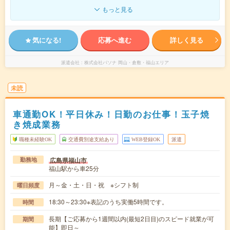
もっと見る
気になる!
応募へ進む
詳しく見る
派遣会社
株式会社パソナ 岡山・倉敷・福山エリア
未読
車通勤OK！平日休み！日勤のお仕事！玉子焼
き焼成業務
職種未経験OK
交通費別途支給あり
WEB登録OK
派遣
広島県福山市
勤務地
福山駅から車25分
月～金・土・日・祝 ※シフト制
曜日頻度
18:30～23:30※表記のうち実働5時間です。
時間
長期【ご応募から1週間以内(最短2日目)のスピード就業が可
期間
能】即日～