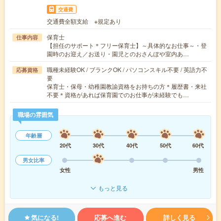
交通費
交通費全額支給 ※規定あり
保育士
仕事内容
【担任のサポート＊フリー保育士】～具体的なお仕事～・登
園時のお迎え／お送り・園児とのおさんぽや室内あ…
職種未経験OK / ブランクOK / パソコンスキル不要 / 英語力不
応募資格
要
保育士・保母・幼稚園教諭資格をお持ちの方＊履歴書・来社
不要＊資格があれば保育園でのお仕事が未経験でも…
職場の雰囲気
年齢層
20代
30代
40代
50代
60代
男女比率
女性
男性
もっと見る
気になる!
応募へ進む
詳しく見る