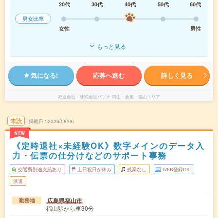
20代
30代
40代
50代
60代
男女比率
女性
男性
もっと見る
気になる!
応募へ進む
詳しく見る
派遣会社
株式会社パソナ 岡山・倉敷・福山エリア
未読
掲載日
2026/08/06
NEW
《定時退社×未経験OK》数字メインのデータ入
力・伝票の仕分けなどのサポート事務
交通費別途支給あり
土日祝日が休み
残業なし
WEB登録OK
派遣
広島県福山市
勤務地
福山駅から車30分