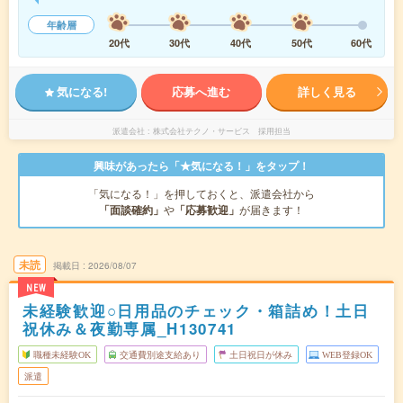
年齢層
20代
30代
40代
50代
60代
気になる!
応募へ進む
詳しく見る
派遣会社
株式会社テクノ・サービス 採用担当
興味があったら「★気になる！」をタップ！
「気になる！」を押しておくと、派遣会社から
「面談確約」
や
「応募歓迎」
が届きます！
未読
掲載日
2026/08/07
NEW
未経験歓迎○日用品のチェック・箱詰め！土日
祝休み＆夜勤専属_H130741
職種未経験OK
交通費別途支給あり
土日祝日が休み
WEB登録OK
派遣