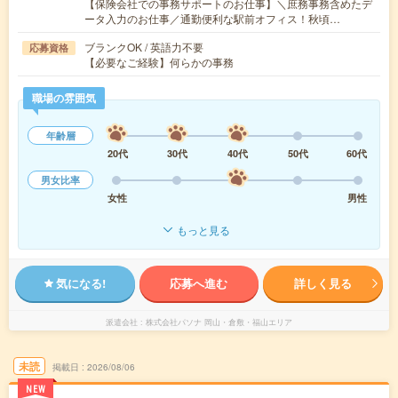
【保険会社での事務サポートのお仕事】＼庶務事務含めたデ
ータ入力のお仕事／通勤便利な駅前オフィス！秋頃…
ブランクOK / 英語力不要
応募資格
【必要なご経験】何らかの事務
職場の雰囲気
年齢層
20代
30代
40代
50代
60代
男女比率
女性
男性
もっと見る
気になる!
応募へ進む
詳しく見る
派遣会社
株式会社パソナ 岡山・倉敷・福山エリア
未読
掲載日
2026/08/06
NEW