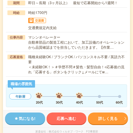
即日～長期（3ヶ月以上） 最短で応募開始から1週間！
期間
時給1700円
時給
交通費
交通費規定内支給
マシンオペレーター
仕事内容
自動車部品の製造工程において、加工設備のオペレーション
から品質確認までを担当していただきます。【作業…
職種未経験OK / ブランクOK / パソコンスキル不要 / 英語力不
応募資格
要
＜未経験OK！＞＃学歴不問＃髪色・髪型自由！○応募後の流
れ「応募する」ボタンをクリック↓メールにてw…
職場の雰囲気
年齢層
20代
30代
40代
50代
60代
気になる!
応募へ進む
詳しく見る
派遣会社
株式会社ウィルオブ・ワーク FO事業部