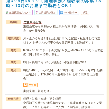
週3～4日×5ｈ～＼経理事務／経験者の募集！8
時～13時のお昼まで勤務もOK！
交通費別途支給あり
土日祝日が休み
WEB登録OK
派遣
広島県福山市
勤務地
東福山駅から車18分／福山駅から車18分 ※中国バス「南
丘」から徒歩5分
月～金のうち週3日または週4日 ＼ご家庭・私生活との両立
曜日頻度
◎！／ お子さんの行事や急な体調不良にも理解アリ！
8:00～10:00スタートの実働5ｈ以上※8:00～17:00のうちで選
時間
択（例：8時～13時、9時…
即日～長期予定（3ヶ月更新） ※開始日相談OK！
期間
時給1,400円 ※月収例：84,000円＝週3日×5ｈ（月12日勤務
時給
した場合）、179,200円＝週4日×8ｈ（月16日勤務した場
合）
交通費
実費支給（規定あり）
経理・財務・会計・英文経理
仕事内容
金属加工会社での経理事務です。・経理事務全般（メイン業
務） ＊取引記録のデータ入力 ＊納品書、請求書…