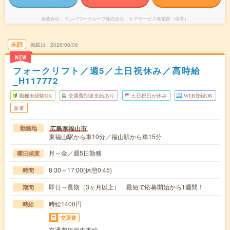
派遣会社
マンパワーグループ株式会社 ケアサービス事業部（保育）
未読
掲載日
2026/08/06
NEW
フォークリフト／週5／土日祝休み／高時給
_H117772
職種未経験OK
交通費別途支給あり
土日祝日が休み
WEB登録OK
派遣
広島県福山市
勤務地
東福山駅から車10分／福山駅から車15分
月～金／週5日勤務
曜日頻度
8:30～17:00(休憩0:45)
時間
即日～長期（3ヶ月以上） 最短で応募開始から1週間！
期間
時給1400円
時給
交通費
交通費規定内支給