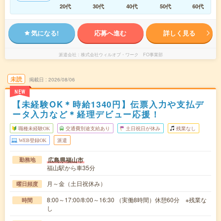
20代
30代
40代
50代
60代
気になる!
応募へ進む
詳しく見る
派遣会社
株式会社ウィルオブ・ワーク FO事業部
未読
掲載日
2026/08/06
NEW
【未経験OK＊時給1340円】伝票入力や支払デ
ータ入力など＊経理デビュー応援！
職種未経験OK
交通費別途支給あり
土日祝日が休み
残業なし
WEB登録OK
派遣
広島県福山市
勤務地
福山駅から車35分
月～金（土日祝休み）
曜日頻度
8:00～17:00/8:00～16:30 （実働8時間）休憩60分 ※残業な
時間
し