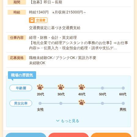
【急募】即日～長期
期間
時給1340円 ※月収例 215000円～
時給
交通費
交通費規定に基づき交通費支給
経理・財務・会計・英文経理
仕事内容
【地元企業での経理アシスタントの事務のお仕事】≪お仕事
内容≫・伝票入力・現金預金の処理・請求や支払デ…
職種未経験OK / ブランクOK / 英語力不要
応募資格
未経験OK
職場の雰囲気
年齢層
20代
30代
40代
50代
60代
男女比率
女性
男性
もっと見る