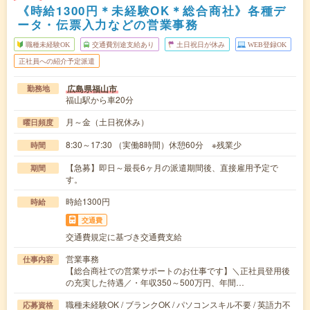
《時給1300円＊未経験OK＊総合商社》各種デ
ータ・伝票入力などの営業事務
職種未経験OK
交通費別途支給あり
土日祝日が休み
WEB登録OK
正社員への紹介予定派遣
広島県福山市
勤務地
福山駅から車20分
月～金（土日祝休み）
曜日頻度
8:30～17:30 （実働8時間）休憩60分 ※残業少
時間
【急募】即日～最長6ヶ月の派遣期間後、直接雇用予定で
期間
す。
時給1300円
時給
交通費
交通費規定に基づき交通費支給
営業事務
仕事内容
【総合商社での営業サポートのお仕事です】＼正社員登用後
の充実した待遇／・年収350～500万円、年間…
職種未経験OK / ブランクOK / パソコンスキル不要 / 英語力不
応募資格