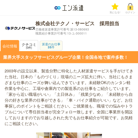
気になる!
ログイン
株式会社テクノ・サービス 採用担当
労働者派遣事業許可番号:派13-080693
職業紹介事業許可番号:13-ユ-300011
クチコミ
派遣のお仕事
会社情報
35
件
0
件
業界大手スタッフサービスグループ企業！全国各地で案件多数！
2003年の設立以来、製造分野に特化した人材派遣サービスを手がけてき
た当社。日本の「ものづくり」現場のニーズ拡大に伴い、当社にもさま
ざまな仕事のニーズが舞い込んできています。未経験OKのカンタン軽
作業を中心に、工場や倉庫内での製造系のお仕事をご紹介しています。
「家から近い職場がいい」「土日休み」「残業少なめ」「未経験から自
分の好きな業界の仕事ができる」「車・バイク通勤がいい」など。お仕
事探しのポイントをご相談ください。ご就業後も、職場での悩みやトラ
ブルについて専任担当者が完全フォロー致します。全国に事業所を開設
しておりますのでお引越しされた先でもお仕事紹介が可能です。お気軽
にご相談ください。