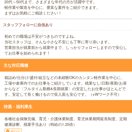
20代～50代まで、さまざまな年代の方が活躍中です。
軽作業や製造を中心に、豊富な案件をご紹介できます。
まずはお気軽にご相談ください！
スタッフフォローに自信あり
初めての職場は不安がつきものですよね。
当社スタッフは、そんな小さな不安にも丁寧に寄り添います。
営業担当が就業前から就業中まで、しっかりフォローしますので安心し
てお仕事を始められます！
主な対応職種
箱詰め/仕分け/盛付/組立などの未経験OKのカンタン軽作業を中心に、
工場や倉庫内でのお仕事をご紹介しています。残業なし/日勤/夜勤/お昼
からなど〈フルタイム勤務&長期就業〉の安定したお仕事がほとんどで
す。安定して長く働けるので収入面も安心です。（※Wワーク不可）
待遇・福利厚生
各種社会保険完備、育児・介護休業制度、育児休業期間延長制度、定期
健康診断、残業手当あり（時給の1.25倍）
ポイント