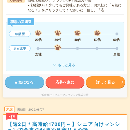
応募資格
●未経験OK！少しでもご興味がある方は、お気軽に「★気に
なる！」をクリックしてくださいね！但し、「応…
職場の雰囲気
年齢層
20代
30代
40代
50代
60代
男女比率
女性
男性
もっと見る
気になる!
応募へ進む
詳しく見る
派遣会社
ヒューマンリソシア株式会社
未読
掲載日
2026/08/07
NEW
【週2日＊高時給1700円～】シニア向けマンシ
ョンで食事の配膳や見守り＊介護