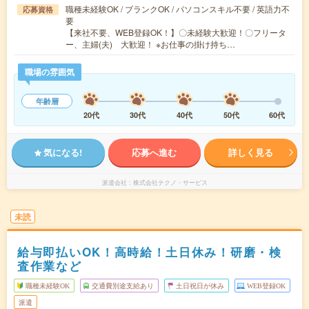
職種未経験OK / ブランクOK / パソコンスキル不要 / 英語力不
応募資格
要
【来社不要、WEB登録OK！】〇未経験大歓迎！〇フリータ
ー、主婦(夫) 大歓迎！ ※お仕事の掛け持ち…
職場の雰囲気
年齢層
20代
30代
40代
50代
60代
気になる!
応募へ進む
詳しく見る
派遣会社
株式会社テクノ・サービス
未読
給与即払いOK！高時給！土日休み！研磨・検
査作業など
職種未経験OK
交通費別途支給あり
土日祝日が休み
WEB登録OK
派遣