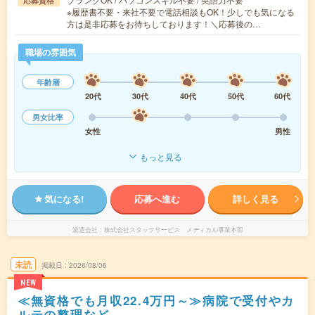
応募資格
※履歴書不要・来社不要で電話相談もOK！少しでも気になる
方は是非応募をお待ちしております！＼応募後の…
職場の雰囲気
年齢層
20代
30代
40代
50代
60代
男女比率
女性
男性
もっと見る
気になる!
応募へ進む
詳しく見る
派遣会社
株式会社スタッフサービス メディカル事業本部
未読
掲載日
2026/08/06
NEW
≪無資格でも月収22.4万円～≫病院で受付やカ
ルテの整理など