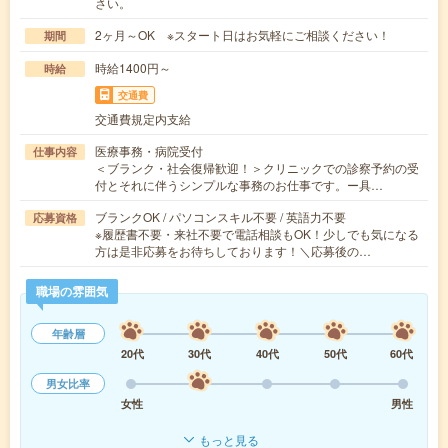
さい。
2ヶ月～OK ※スタート日はお気軽にご相談ください！
期間
時給1400円～
時給
交通費
交通費規定内支給
医療事務・病院受付
仕事内容
＜ブランク・社会復帰歓迎！＞クリニックでの診察予約の受
付とそれに伴うシンプルな事務のお仕事です。ー具…
ブランクOK / パソコンスキル不要 / 英語力不要
応募資格
※履歴書不要・来社不要で電話相談もOK！少しでも気になる
方は是非応募をお待ちしております！＼応募後の…
職場の雰囲気
年齢層
20代
30代
40代
50代
60代
男女比率
女性
男性
もっと見る