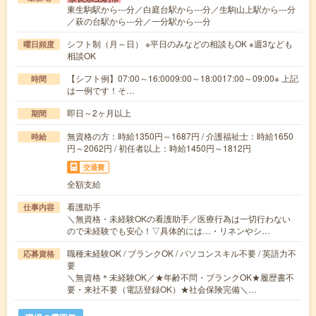
東生駒駅から---分／白庭台駅から---分／生駒山上駅から---分
／萩の台駅から---分／一分駅から---分
シフト制（月～日） ※平日のみなどの相談もOK ※週3なども
曜日頻度
相談OK
【シフト例】07:00～16:0009:00～18:0017:00～09:00※ 上記
時間
は一例です！そ…
即日～2ヶ月以上
期間
無資格の方：時給1350円～1687円 / 介護福祉士：時給1650
時給
円～2062円 / 初任者以上：時給1450円～1812円
交通費
全額支給
看護助手
仕事内容
＼無資格・未経験OKの看護助手／医療行為は一切行わない
ので未経験でも安心！▽具体的には…・リネンやシ…
職種未経験OK / ブランクOK / パソコンスキル不要 / 英語力不
応募資格
要
＼無資格＊未経験OK／★年齢不問・ブランクOK★履歴書不
要・来社不要（電話登録OK）★社会保険完備＼…