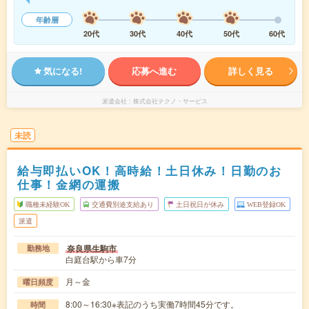
年齢層
20代
30代
40代
50代
60代
気になる!
応募へ進む
詳しく見る
派遣会社
株式会社テクノ・サービス
未読
給与即払いOK！高時給！土日休み！日勤のお
仕事！金網の運搬
職種未経験OK
交通費別途支給あり
土日祝日が休み
WEB登録OK
派遣
奈良県生駒市
勤務地
白庭台駅から車7分
月～金
曜日頻度
8:00～16:30※表記のうち実働7時間45分です。
時間