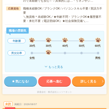
ので未経験でも安心！▽具体的には…・リネンやシ…
職種未経験OK / ブランクOK / パソコンスキル不要 / 英語力不
応募資格
要
＼無資格＊未経験OK／★年齢不問・ブランクOK★履歴書不
要・来社不要（電話登録OK）★社会保険完備＼…
職場の雰囲気
年齢層
20代
30代
40代
50代
60代
男女比率
女性
男性
もっと見る
気になる!
応募へ進む
詳しく見る
派遣会社
株式会社ニッソーネット
未読
掲載日
2026/08/07