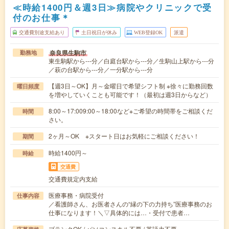
≪時給1400円＆週3日≫病院やクリニックで受
付のお仕事＊
交通費別途支給あり
土日祝日が休み
WEB登録OK
派遣
奈良県生駒市
勤務地
東生駒駅から---分／白庭台駅から---分／生駒山上駅から---分
／萩の台駅から---分／一分駅から---分
【週3日～OK】月～金曜日で希望シフト制 ※徐々に勤務回数
曜日頻度
を増やしていくことも可能です！（最初は週3日からなど）
8:00～17:009:00～18:00など※ご希望の時間帯をご相談くだ
時間
さい。
2ヶ月～OK ※スタート日はお気軽にご相談ください！
期間
時給1400円～
時給
交通費
交通費規定内支給
医療事務・病院受付
仕事内容
／看護師さん、お医者さんの“縁の下の力持ち”医療事務のお
仕事になります！＼▽具体的には…・受付で患者…
ブランクOK / パソコンスキル不要 / 英語力不要