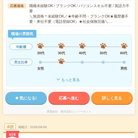
職種未経験OK / ブランクOK / パソコンスキル不要 / 英語力不
応募資格
要
＼無資格＊未経験OK／★年齢不問・ブランクOK★履歴書不
要・来社不要（電話登録OK）★社会保険完備＼…
職場の雰囲気
年齢層
20代
30代
40代
50代
60代
男女比率
女性
男性
もっと見る
気になる!
応募へ進む
詳しく見る
派遣会社
株式会社ニッソーネット
未読
掲載日
2026/08/06
NEW