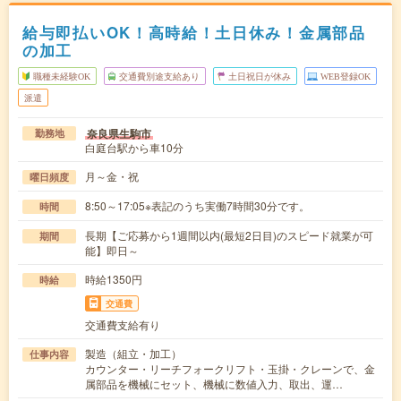
給与即払いOK！高時給！土日休み！金属部品
の加工
職種未経験OK
交通費別途支給あり
土日祝日が休み
WEB登録OK
派遣
奈良県生駒市
勤務地
白庭台駅から車10分
月～金・祝
曜日頻度
8:50～17:05※表記のうち実働7時間30分です。
時間
長期【ご応募から1週間以内(最短2日目)のスピード就業が可
期間
能】即日～
時給1350円
時給
交通費
交通費支給有り
製造（組立・加工）
仕事内容
カウンター・リーチフォークリフト・玉掛・クレーンで、金
属部品を機械にセット、機械に数値入力、取出、運…