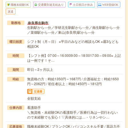
職種未経験OK
交通費別途支給あり
土日祝日が休み
WEB登録OK
派遣
奈良県生駒市
勤務地
生駒駅から---分／学研北生駒駅から---分／南生駒駅から---分
／菜畑駅から---分／東山(奈良県)駅から---分
シフト制（月～日） ※平日のみなどの相談もOK ※週3なども
曜日頻度
相談OK
【シフト例】07:00～16:0009:00～18:0017:00～09:00※ 上記
時間
は一例です！そ…
即日～2ヶ月以上
期間
無資格の方：時給1350円～1687円 / 介護福祉士：時給1650
時給
円～2062円 / 初任者以上：時給1450円～1812円
交通費
全額支給
看護助手
仕事内容
＼無資格・未経験OKの看護助手／医療行為は一切行わない
ので未経験でも安心！▽具体的には…・リネンやシ…
職種未経験OK / ブランクOK / パソコンスキル不要 / 英語力不
応募資格