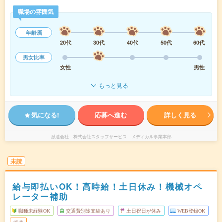
職場の雰囲気
年齢層
20代
30代
40代
50代
60代
男女比率
女性
男性
もっと見る
気になる!
応募へ進む
詳しく見る
派遣会社
株式会社スタッフサービス メディカル事業本部
未読
給与即払いOK！高時給！土日休み！機械オペ
レーター補助
職種未経験OK
交通費別途支給あり
土日祝日が休み
WEB登録OK