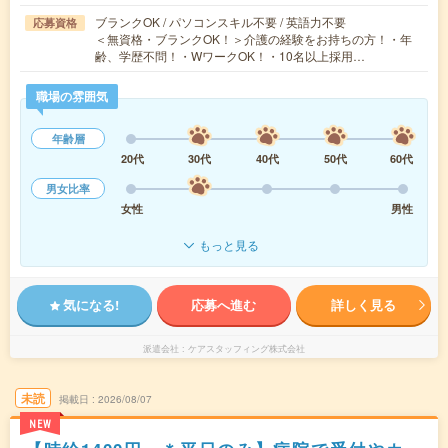
ブランクOK / パソコンスキル不要 / 英語力不要
応募資格
＜無資格・ブランクOK！＞介護の経験をお持ちの方！・年
齢、学歴不問！・WワークOK！・10名以上採用…
職場の雰囲気
年齢層
20代
30代
40代
50代
60代
男女比率
女性
男性
もっと見る
気になる!
応募へ進む
詳しく見る
派遣会社
ケアスタッフィング株式会社
未読
掲載日
2026/08/07
NEW