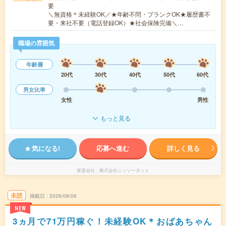
要
＼無資格＊未経験OK／★年齢不問・ブランクOK★履歴書不
要・来社不要（電話登録OK）★社会保険完備＼…
職場の雰囲気
年齢層
20代
30代
40代
50代
60代
男女比率
女性
男性
もっと見る
気になる!
応募へ進む
詳しく見る
派遣会社
株式会社ニッソーネット
未読
掲載日
2026/08/06
NEW
3ヵ月で71万円稼ぐ！未経験OK＊おばあちゃん