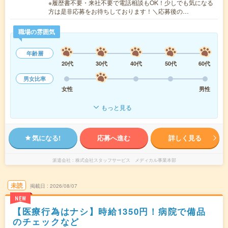
※履歴書不要・来社不要で電話相談もOK！少しでも気になる
方は是非応募をお待ちしております！＼応募後の…
職場の雰囲気
年齢層
20代
30代
40代
50代
60代
男女比率
女性
男性
もっと見る
気になる!
応募へ進む
詳しく見る
派遣会社
株式会社スタッフサービス メディカル事業本部
未読
掲載日
2026/08/07
NEW
【医療行為はナシ】時給1350円！病院で備品
のチェックなど