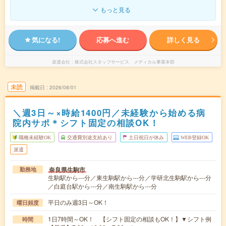
もっと見る
気になる!
応募へ進む
詳しく見る
派遣会社
株式会社スタッフサービス メディカル事業本部
未読
掲載日
2026/08/01
＼週3日～×時給1400円／未経験から始める病
院内サポ＊シフト固定の相談OK！
職種未経験OK
交通費別途支給あり
土日祝日が休み
WEB登録OK
派遣
奈良県生駒市
勤務地
生駒駅から---分／東生駒駅から---分／学研北生駒駅から---分
／白庭台駅から---分／南生駒駅から---分
平日のみ週3日～OK！
曜日頻度
1日7時間～OK！ 【シフト固定の相談もOK！】▼シフト例
時間