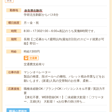
派遣
奈良県生駒市
勤務地
学研北生駒駅からバス6分
月～金・祝
曜日頻度
8:30～17:3021:00～6:00※表記のうち実働8時間です。
時間
長期【ご応募から1週間以内(最短2日目)のスピード就業が可
期間
能】即日～
時給1300円
時給
交通費
交通費支給有り
マシンオペレーター
仕事内容
製品の検査、段ボールへの梱包、パレット積み作業などをお
願いします。(派遣)人気の交替制のお仕事、柔軟…
職種未経験OK / ブランクOK / パソコンスキル不要 / 英語力不
応募資格
要
【来社不要、WEB登録OK！】〇未経験大歓迎！〇フリータ
ー、主婦(夫) 大歓迎！ ※お仕事の掛け持ち…
職場の雰囲気