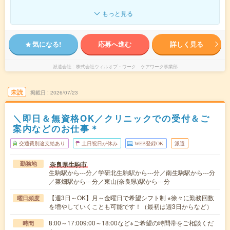
もっと見る
気になる!
応募へ進む
詳しく見る
派遣会社
株式会社ウィルオブ・ワーク ケアワーク事業部
未読
掲載日
2026/07/23
＼即日＆無資格OK／クリニックでの受付＆ご
案内などのお仕事＊
交通費別途支給あり
土日祝日が休み
WEB登録OK
派遣
奈良県生駒市
勤務地
生駒駅から---分／学研北生駒駅から---分／南生駒駅から---分
／菜畑駅から---分／東山(奈良県)駅から---分
【週3日～OK】月～金曜日で希望シフト制 ※徐々に勤務回数
曜日頻度
を増やしていくことも可能です！（最初は週3日からなど）
8:00～17:009:00～18:00など※ご希望の時間帯をご相談くだ
時間