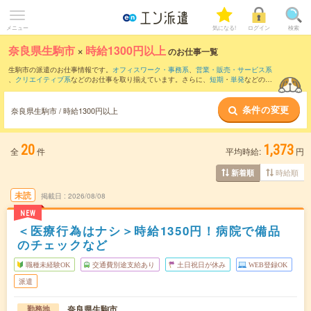
メニュー
気になる!
ログイン
検索
奈良県生駒市
×
時給1300円以上
のお仕事一覧
生駒市の派遣のお仕事情報です。
オフィスワーク・事務系
、
営業・販売・サービス系
、
クリエイティブ系
などのお仕事を取り揃えています。さらに、
短期
・
単発
などの期
間や、
職種未経験OK
などのこだわり条件で絞り込んでいただけます。
条件の変更
奈良県生駒市 / 時給1300円以上
20
1,373
全
件
平均時給:
円
時給順
新着順
未読
掲載日
2026/08/08
NEW
＜医療行為はナシ＞時給1350円！病院で備品
のチェックなど
職種未経験OK
交通費別途支給あり
土日祝日が休み
WEB登録OK
派遣
奈良県生駒市
勤務地