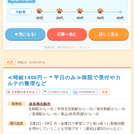
年齢層
20代
30代
40代
50代
60代
気になる!
応募へ進む
詳しく見る
派遣会社
株式会社テクノ・サービス
未読
掲載日
2026/08/02
≪時給1400円～＊平日のみ≫病院で受付やカ
ルテの整理など
交通費別途支給あり
土日祝日が休み
WEB登録OK
派遣
奈良県生駒市
勤務地
生駒駅から---分／学研北生駒駅から---分／南生駒駅から---分
／菜畑駅から---分／東山(奈良県)駅から---分
【週3日～OK】月～金曜日で希望シフト制 ※徐々に勤務回数
曜日頻度
を増やしていくことも可能です！（最初は週3日からなど）