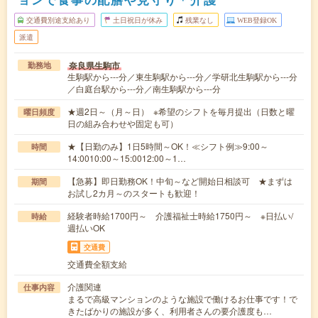
交通費別途支給あり
土日祝日が休み
残業なし
WEB登録OK
派遣
奈良県生駒市
勤務地
生駒駅から---分／東生駒駅から---分／学研北生駒駅から---分
／白庭台駅から---分／南生駒駅から---分
★週2日～（月～日） ※希望のシフトを毎月提出（日数と曜
曜日頻度
日の組み合わせや固定も可）
★【日勤のみ】1日5時間～OK！≪シフト例≫9:00～
時間
14:0010:00～15:0012:00～1…
【急募】即日勤務OK！中旬～など開始日相談可 ★まずは
期間
お試し2カ月～のスタートも歓迎！
経験者時給1700円～ 介護福祉士時給1750円～ ※日払い/
時給
週払いOK
交通費
交通費全額支給
介護関連
仕事内容
まるで高級マンションのような施設で働けるお仕事です！で
きたばかりの施設が多く、利用者さんの要介護度も…