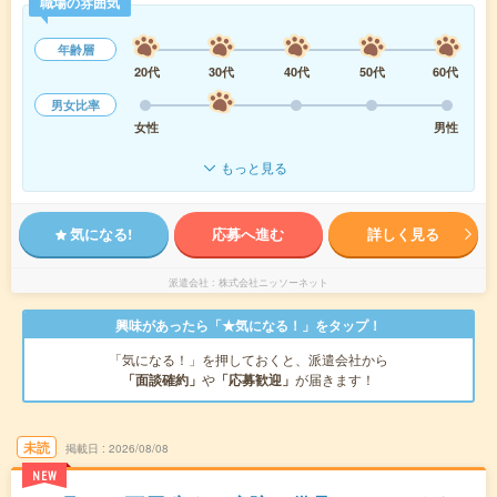
職場の雰囲気
年齢層
20代
30代
40代
50代
60代
男女比率
女性
男性
もっと見る
気になる!
応募へ進む
詳しく見る
派遣会社
株式会社ニッソーネット
興味があったら「★気になる！」をタップ！
「気になる！」を押しておくと、派遣会社から
「面談確約」
や
「応募歓迎」
が届きます！
未読
掲載日
2026/08/08
NEW