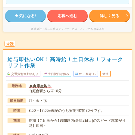
気になる!
応募へ進む
詳しく見る
派遣会社
株式会社スタッフサービス メディカル事業本部
未読
給与即払いOK！高時給！土日休み！フォーク
リフト作業
交通費別途支給あり
土日祝日が休み
WEB登録OK
派遣
奈良県生駒市
勤務地
白庭台駅から車10分
月～金・祝
曜日頻度
8:50～17:05※表記のうち実働7時間30分です。
時間
長期【ご応募から1週間以内(最短2日目)のスピード就業が可
期間
能】即日～
時給1450円