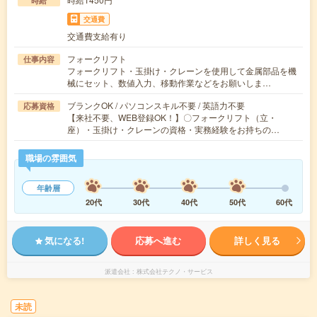
時給
交通費
交通費支給有り
フォークリフト
仕事内容
フォークリフト・玉掛け・クレーンを使用して金属部品を機
械にセット、数値入力、移動作業などをお願いしま…
ブランクOK / パソコンスキル不要 / 英語力不要
応募資格
【来社不要、WEB登録OK！】〇フォークリフト（立・
座）・玉掛け・クレーンの資格・実務経験をお持ちの…
職場の雰囲気
年齢層
20代
30代
40代
50代
60代
気になる!
応募へ進む
詳しく見る
派遣会社
株式会社テクノ・サービス
未読