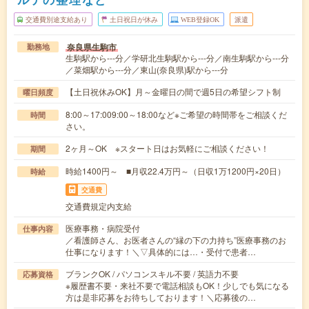
交通費別途支給あり
土日祝日が休み
WEB登録OK
派遣
奈良県生駒市
勤務地
生駒駅から---分／学研北生駒駅から---分／南生駒駅から---分
／菜畑駅から---分／東山(奈良県)駅から---分
【土日祝休みOK】月～金曜日の間で週5日の希望シフト制
曜日頻度
8:00～17:009:00～18:00など※ご希望の時間帯をご相談くだ
時間
さい。
2ヶ月～OK ※スタート日はお気軽にご相談ください！
期間
時給1400円～ ■月収22.4万円～（日収1万1200円×20日）
時給
交通費
交通費規定内支給
医療事務・病院受付
仕事内容
／看護師さん、お医者さんの“縁の下の力持ち”医療事務のお
仕事になります！＼▽具体的には…・受付で患者…
ブランクOK / パソコンスキル不要 / 英語力不要
応募資格
※履歴書不要・来社不要で電話相談もOK！少しでも気になる
方は是非応募をお待ちしております！＼応募後の…