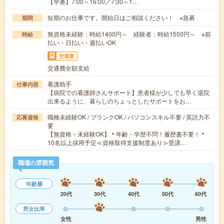
【早番】7:00～16:00／7:30～1…
短期のお仕事です。開始日はご相談ください！ ※急募
期間
無資格未経験：時給1400円～ 経験者：時給1550円～ ※前
時給
払い・日払い・週払いOK
交通費
交通費全額支給
看護助手
仕事内容
【病院での看護師さんサポート】患者様が少しでも早く退院
出来るように、暮らしのちょっとしたサポートをお…
職種未経験OK / ブランクOK / パソコンスキル不要 / 英語力不
応募資格
要
【無資格・未経験OK】＊年齢・学歴不問！履歴書不要！＊
10名以上採用予定≪資格取得支援制度あり≫受講…
職場の雰囲気
年齢層
20代
30代
40代
50代
60代
男女比率
女性
男性