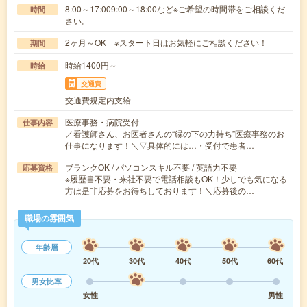
8:00～17:009:00～18:00など※ご希望の時間帯をご相談くだ
時間
さい。
2ヶ月～OK ※スタート日はお気軽にご相談ください！
期間
時給1400円～
時給
交通費
交通費規定内支給
医療事務・病院受付
仕事内容
／看護師さん、お医者さんの“縁の下の力持ち”医療事務のお
仕事になります！＼▽具体的には…・受付で患者…
ブランクOK / パソコンスキル不要 / 英語力不要
応募資格
※履歴書不要・来社不要で電話相談もOK！少しでも気になる
方は是非応募をお待ちしております！＼応募後の…
職場の雰囲気
年齢層
20代
30代
40代
50代
60代
男女比率
女性
男性