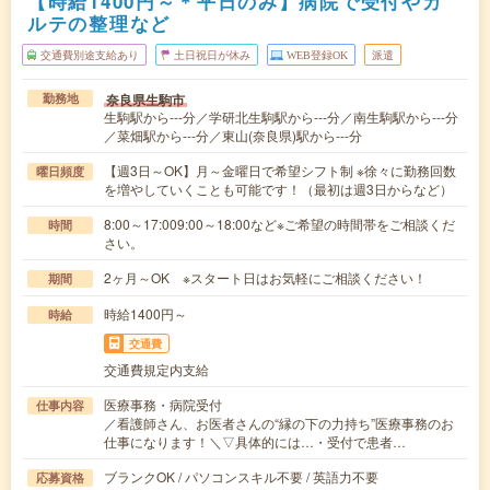
【時給1400円～＊平日のみ】病院で受付やカ
ルテの整理など
交通費別途支給あり
土日祝日が休み
WEB登録OK
派遣
奈良県生駒市
勤務地
生駒駅から---分／学研北生駒駅から---分／南生駒駅から---分
／菜畑駅から---分／東山(奈良県)駅から---分
【週3日～OK】月～金曜日で希望シフト制 ※徐々に勤務回数
曜日頻度
を増やしていくことも可能です！（最初は週3日からなど）
8:00～17:009:00～18:00など※ご希望の時間帯をご相談くだ
時間
さい。
2ヶ月～OK ※スタート日はお気軽にご相談ください！
期間
時給1400円～
時給
交通費
交通費規定内支給
医療事務・病院受付
仕事内容
／看護師さん、お医者さんの“縁の下の力持ち”医療事務のお
仕事になります！＼▽具体的には…・受付で患者…
ブランクOK / パソコンスキル不要 / 英語力不要
応募資格