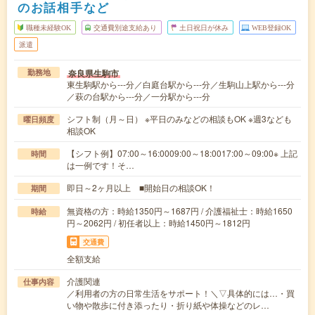
のお話相手など
職種未経験OK
交通費別途支給あり
土日祝日が休み
WEB登録OK
派遣
奈良県生駒市
勤務地
東生駒駅から---分／白庭台駅から---分／生駒山上駅から---分
／萩の台駅から---分／一分駅から---分
シフト制（月～日） ※平日のみなどの相談もOK ※週3なども
曜日頻度
相談OK
【シフト例】07:00～16:0009:00～18:0017:00～09:00※ 上記
時間
は一例です！そ…
即日～2ヶ月以上 ■開始日の相談OK！
期間
無資格の方：時給1350円～1687円 / 介護福祉士：時給1650
時給
円～2062円 / 初任者以上：時給1450円～1812円
交通費
全額支給
介護関連
仕事内容
／利用者の方の日常生活をサポート！＼▽具体的には…・買
い物や散歩に付き添ったり・折り紙や体操などのレ…