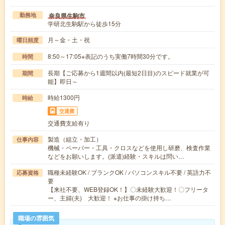
奈良県生駒市
勤務地
学研北生駒駅から徒歩15分
月～金・土・祝
曜日頻度
8:50～17:05※表記のうち実働7時間30分です。
時間
長期【ご応募から1週間以内(最短2日目)のスピード就業が可
期間
能】即日～
時給1300円
時給
交通費
交通費支給有り
製造（組立・加工）
仕事内容
機械・ペーパー・工具・クロスなどを使用し研磨、検査作業
などをお願いします。(派遣)経験・スキルは問い…
職種未経験OK / ブランクOK / パソコンスキル不要 / 英語力不
応募資格
要
【来社不要、WEB登録OK！】〇未経験大歓迎！〇フリータ
ー、主婦(夫) 大歓迎！ ※お仕事の掛け持ち…
職場の雰囲気