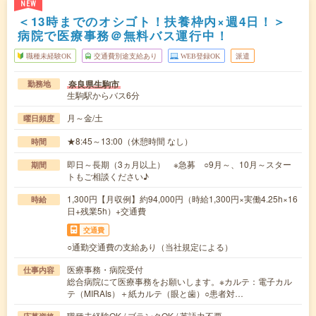
NEW
＜13時までのオシゴト！扶養枠内×週4日！＞
病院で医療事務＠無料バス運行中！
職種未経験OK
交通費別途支給あり
WEB登録OK
派遣
奈良県生駒市
勤務地
生駒駅からバス6分
月～金/土
曜日頻度
★8:45～13:00（休憩時間 なし）
時間
即日～長期（3ヵ月以上） ※急募 ○9月～、10月～スター
期間
トもご相談ください♪
1,300円【月収例】約94,000円（時給1,300円×実働4.25h×16
時給
日+残業5h）+交通費
交通費
○通勤交通費の支給あり（当社規定による）
医療事務・病院受付
仕事内容
総合病院にて医療事務をお願いします。※カルテ：電子カル
テ（MIRAIs）＋紙カルテ（眼と歯）○患者対…
職種未経験OK / ブランクOK / 英語力不要