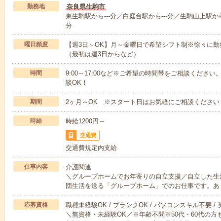
勤務地
奈良県生駒市
東生駒駅から---分／白庭台駅から---分／生駒山上駅から-
分
曜日頻度
【週3日～OK】月～金曜日で希望シフト制※徐々に
（最初は週3日からなど）
時間
9:00～17:00など※ご希望の時間帯をご相談くだ
談OK！
期間
2ヶ月～OK ※スタート日はお気軽にご相談ください
時給
時給1200円～
交通費
交通費規定内支給
仕事内容
介護関連
＼グループホームでお年寄りの自立支援／自立した生
団生活を送る「グループホーム」でのお仕事です。あ
応募資格
職種未経験OK / ブランクOK / パソコンスキル不要 /
＼無資格・未経験OK／※年齢不問※50代・60代の