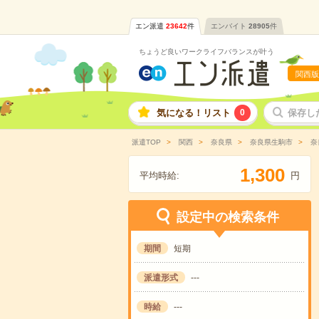
エン派遣
23642
件
エンバイト
28905
件
ちょうど良いワークライフバランスが叶う
関西版
気になる！リスト
0
保存し
派遣TOP
関西
奈良県
奈良県生駒市
奈
,
1
3
0
0
平均時給:
円
設定中の検索条件
期間
短期
派遣形式
---
時給
---