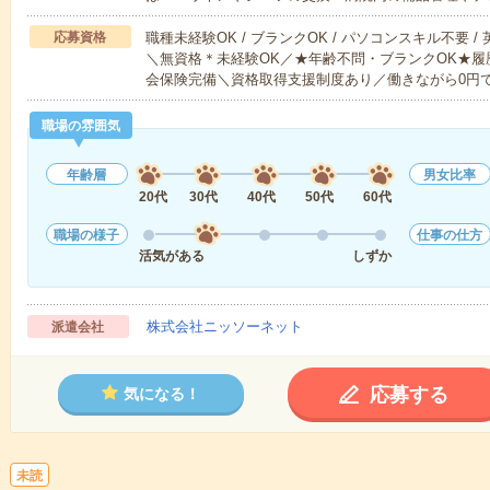
応募資格
職種未経験OK / ブランクOK / パソコンスキル不要 /
＼無資格＊未経験OK／★年齢不問・ブランクOK★履
会保険完備＼資格取得支援制度あり／働きながら0円
職場の雰囲気
年齢層
男女比率
20代
30代
40代
50代
60代
職場の様子
仕事の仕方
活気がある
しずか
株式会社ニッソーネット
派遣会社
応募する
気になる！
未読