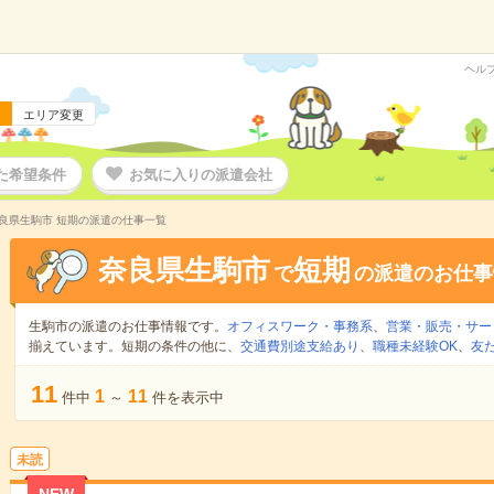
ヘル
エリア変更
た希望条件
お気に入りの派遣会社
良県生駒市 短期の派遣の仕事一覧
奈良県生駒市
短期
で
の派遣のお仕事
生駒市の派遣のお仕事情報です。
オフィスワーク・事務系
、
営業・販売・サー
揃えています。短期の条件の他に、
交通費別途支給あり
、
職種未経験OK
、
友
11
1
11
件中
～
件を表示中
未読