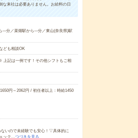
倒な来社は必要ありません。お給料の日
---分／菜畑駅から---分／東山(奈良県)駅
なども相談OK
～09:00※ 上記は一例です！その他シフトもご相
650円～2062円 / 初任者以上：時給1450
わないので未経験でも安心！▽具体的に
ェック…
つづきを見る