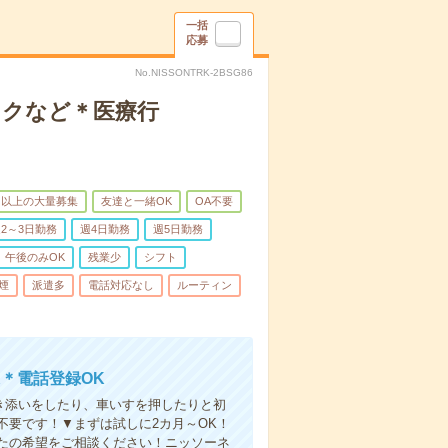
一括
応募
No.NISSONTRK-2BSG86
ックなど＊医療行
名以上の大量募集
友達と一緒OK
OA不要
2～3日勤務
週4日勤務
週5日勤務
午後のみOK
残業少
シフト
煙
派遣多
電話対応なし
ルーティン
＊電話登録OK
付き添いをしたり、車いすを押したりと初
不要です！▼まずは試しに2カ月～OK！
たの希望をご相談ください！ニッソーネ