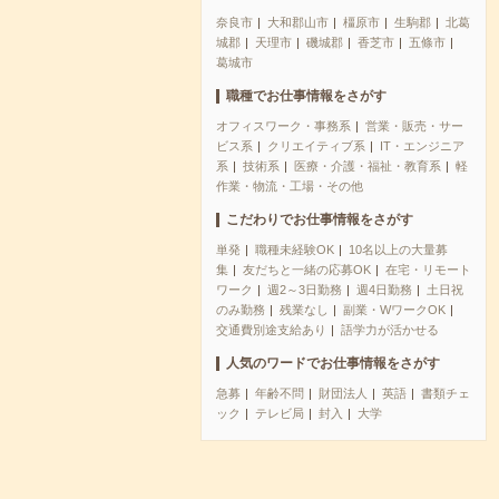
奈良市
大和郡山市
橿原市
生駒郡
北葛
城郡
天理市
磯城郡
香芝市
五條市
葛城市
職種でお仕事情報をさがす
オフィスワーク・事務系
営業・販売・サー
ビス系
クリエイティブ系
IT・エンジニア
系
技術系
医療・介護・福祉・教育系
軽
作業・物流・工場・その他
こだわりでお仕事情報をさがす
単発
職種未経験OK
10名以上の大量募
集
友だちと一緒の応募OK
在宅・リモート
ワーク
週2～3日勤務
週4日勤務
土日祝
のみ勤務
残業なし
副業・WワークOK
交通費別途支給あり
語学力が活かせる
人気のワードでお仕事情報をさがす
急募
年齢不問
財団法人
英語
書類チェ
ック
テレビ局
封入
大学