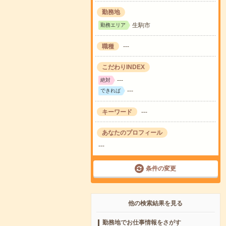
勤務地
生駒市
勤務エリア
職種
---
こだわりINDEX
---
絶対
---
できれば
キーワード
---
あなたのプロフィール
---
条件の変更
他の検索結果を見る
勤務地でお仕事情報をさがす