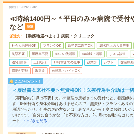
掲載日
2026/08/02
≪時給1400円～＊平日のみ≫病院で受付
など
派遣
【勤務地選べます】病院・クリニック
派遣先
社会人未経験OK
ブランクOK
既卒第二新卒OK
10名以上の大量募集
英語不要
履歴書不要
40～50代活躍
60歳以上活躍
しゅふ歓迎
週5日勤務
土日祝休
17時前までの仕事
残業少
シフト
交替制勤
職場が禁煙
派遣多
自転車・バイクOK
ここがポイント！
＜履歴書＆来社不要＞無資格OK！医療行為や介助は一切
【専門的な知識は不要】カルテ整理や患者さまの受付など、看護師さ
す。医療行為や身体介助はありませんので、無資格・ブランクありの
用語だったり、仕事の進め方などは、みなさんから丁寧にお教えいた
いけます。“自分に合うかな…”と不安な方は、2ヶ月の短期からはじ
ート…
つづきを見る