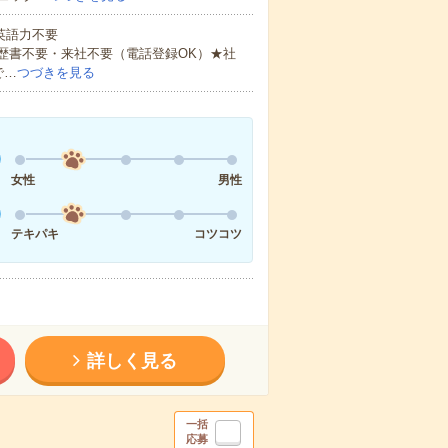
 英語力不要
歴書不要・来社不要（電話登録OK）★社
で…
つづきを見る
女性
男性
テキパキ
コツコツ
詳しく見る
一括
応募