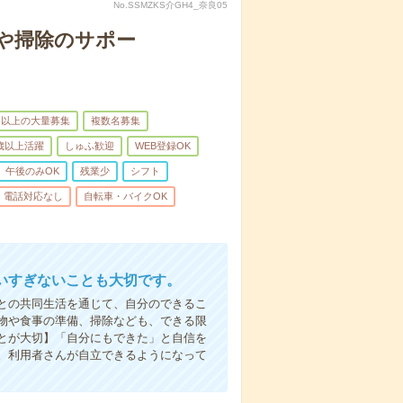
No.SSMZKS介GH4_奈良05
や掃除のサポー
名以上の大量募集
複数名募集
0歳以上活躍
しゅふ歓迎
WEB登録OK
午後のみOK
残業少
シフト
電話対応なし
自転車・バイクOK
いすぎないことも大切です。
との共同生活を通じて、自分のできるこ
物や食事の準備、掃除なども、できる限
とが大切】「自分にもできた」と自信を
。利用者さんが自立できるようになって