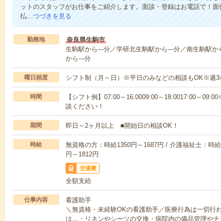
ットのスタッフがお仕事をご紹介します。面談・登録はお電話で！面
払…
つづきを見る
勤務地
奈良県生駒市
生駒駅から---分／学研北生駒駅から---分／南生駒駅から
から---分
曜日頻度
シフト制（月～日）※平日のみなどの相談もOK※週3
時間
【シフト例】07:00～16:0009:00～18:0017:00
談ください！
期間
即日～2ヶ月以上 ■開始日の相談OK！
時給
無資格の方：時給1350円～1687円 / 介護福祉士：時給1
円～1812円
交通費
全額支給
仕事内容
看護助手
＼無資格・未経験OKの看護助手／医療行為は一切行
は…・リネンやシーツの交換・病院内の備品管理やチ