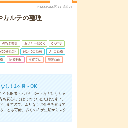
No.SSMZKS医IS1_奈良04
やカルテの整理
複数名募集
友達と一緒OK
OA不要
WEB登録OK
週2～3日勤務
週4日勤務
務
医療福祉
交費支給
服装自由
なし！2ヶ月～OK
んやお医者さんのサポートなどになりま
方も安心してはじめていただけますよ。
だけますので、ムリなくお仕事を覚えて
めることも可能。多くの方が短期からスタ