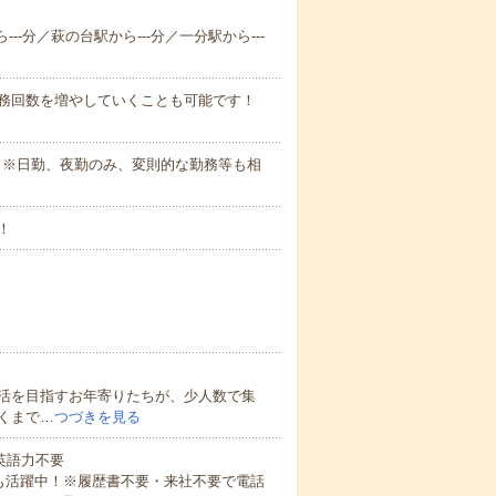
--分／萩の台駅から---分／一分駅から---
勤務回数を増やしていくことも可能です！
さい。※日勤、夜勤のみ、変則的な勤務等も相
！
活を目指すお年寄りたちが、少人数で集
くまで…
つづきを見る
 英語力不要
方も活躍中！※履歴書不要・来社不要で電話