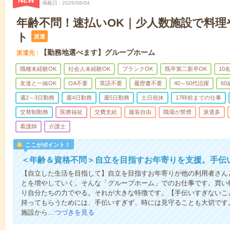
NEW
掲載日
2026/08/04
年齢不問！速払いOK｜少人数施設で料理
ト
派遣
【勤務地選べます】グループホーム
派遣先
職種未経験OK
社会人未経験OK
ブランクOK
既卒第二新卒OK
10
友達と一緒OK
OA不要
英語不要
履歴書不要
40～50代活躍
6
週2～3日勤務
週4日勤務
週5日勤務
土日祝休
17時前までの仕事
交替制勤務
医療福祉
交費支給
服装自由
職場が禁煙
派遣多
看護師
介護士
ここがポイント！
＜年齢＆資格不問＞自立を目指すお年寄りを支援。手伝
【自立した生活を目指して】自立を目指すお年寄りが他の利用者さん
とを増やしていく。そんな「グループホーム」でのお仕事です。買い
り自分たちの力でやる。それが大きな特徴です。【手伝いすぎないこ
持ってもらうためには、手伝いすぎず、時には見守ることも大切です
施設から…
つづきを見る