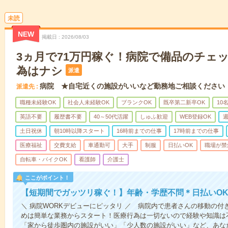
未読
NEW
掲載日
2026/08/03
3ヵ月で71万円稼ぐ！病院で備品のチェ
為はナシ
派遣
病院 ★自宅近くの施設がいいなど勤務地ご相談ください
派遣先
職種未経験OK
社会人未経験OK
ブランクOK
既卒第二新卒OK
10
英語不要
履歴書不要
40～50代活躍
しゅふ歓迎
WEB登録OK
週
土日祝休
朝10時以降スタート
16時前までの仕事
17時前までの仕事
医療福祉
交費支給
車通勤可
大手
制服
日払いOK
職場が禁
自転車・バイクOK
看護師
介護士
ここがポイント！
【短期間でガッツリ稼ぐ！】年齢・学歴不問＊日払いOK
＼ 病院WORKデビューにピッタリ ／ 病院内で患者さんの移動の
めは簡単な業務からスタート！医療行為は一切ないので経験や知識は
「家から徒歩圏内の施設がいい」「少人数の施設がいい」など、あな