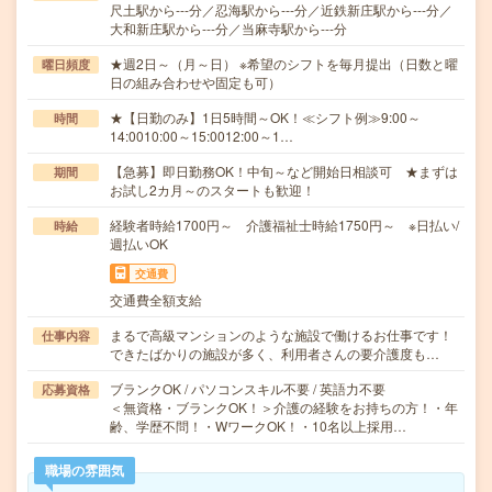
尺土駅から---分／忍海駅から---分／近鉄新庄駅から---分／
大和新庄駅から---分／当麻寺駅から---分
★週2日～（月～日） ※希望のシフトを毎月提出（日数と曜
曜日頻度
日の組み合わせや固定も可）
★【日勤のみ】1日5時間～OK！≪シフト例≫9:00～
時間
14:0010:00～15:0012:00～1…
【急募】即日勤務OK！中旬～など開始日相談可 ★まずは
期間
お試し2カ月～のスタートも歓迎！
経験者時給1700円～ 介護福祉士時給1750円～ ※日払い/
時給
週払いOK
交通費
交通費全額支給
まるで高級マンションのような施設で働けるお仕事です！
仕事内容
できたばかりの施設が多く、利用者さんの要介護度も…
ブランクOK / パソコンスキル不要 / 英語力不要
応募資格
＜無資格・ブランクOK！＞介護の経験をお持ちの方！・年
齢、学歴不問！・WワークOK！・10名以上採用…
職場の雰囲気