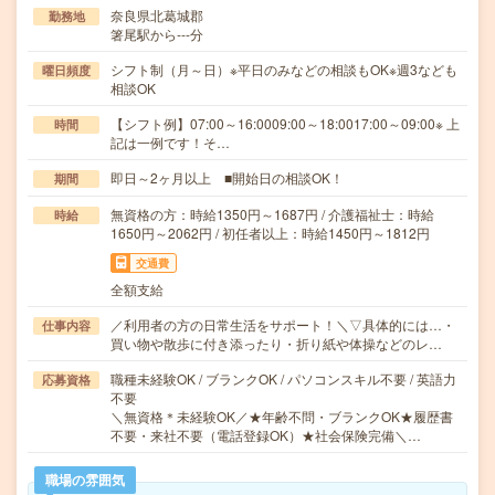
奈良県北葛城郡
勤務地
箸尾駅から---分
シフト制（月～日）※平日のみなどの相談もOK※週3なども
曜日頻度
相談OK
【シフト例】07:00～16:0009:00～18:0017:00～09:00※ 上
時間
記は一例です！そ…
即日～2ヶ月以上 ■開始日の相談OK！
期間
無資格の方：時給1350円～1687円 / 介護福祉士：時給
時給
1650円～2062円 / 初任者以上：時給1450円～1812円
交通費
全額支給
／利用者の方の日常生活をサポート！＼▽具体的には…・
仕事内容
買い物や散歩に付き添ったり・折り紙や体操などのレ…
職種未経験OK / ブランクOK / パソコンスキル不要 / 英語力
応募資格
不要
＼無資格＊未経験OK／★年齢不問・ブランクOK★履歴書
不要・来社不要（電話登録OK）★社会保険完備＼…
職場の雰囲気