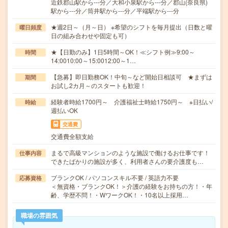
近鉄郡山駅から---分／大和小泉駅から---分／郡山(奈良県)
駅から---分／筒井駅から---分／平端駅から---分
★週2日～（月～日） ※希望のシフトを毎月提出（日数と曜
曜日頻度
日の組み合わせや固定も可）
★【日勤のみ】1日5時間～OK！≪シフト例≫9:00～
時間
14:0010:00～15:0012:00～1…
【急募】即日勤務OK！中旬～など開始日相談可 ★まずは
期間
お試し2カ月～のスタートも歓迎！
経験者時給1700円～ 介護福祉士時給1750円～ ※日払い/
時給
週払いOK
交通費
交通費全額支給
まるで高級マンションのような施設で働けるお仕事です！
仕事内容
できたばかりの施設が多く、利用者さんの要介護度も…
ブランクOK / パソコンスキル不要 / 英語力不要
応募資格
＜無資格・ブランクOK！＞介護の経験をお持ちの方！・年
齢、学歴不問！・WワークOK！・10名以上採用…
職場の雰囲気