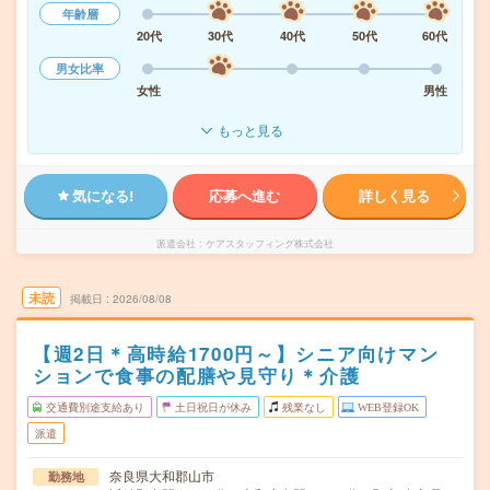
年齢層
20代
30代
40代
50代
60代
男女比率
女性
男性
もっと見る
気になる!
応募へ進む
詳しく見る
派遣会社
ケアスタッフィング株式会社
未読
掲載日
2026/08/08
【週2日＊高時給1700円～】シニア向けマン
ションで食事の配膳や見守り＊介護
交通費別途支給あり
土日祝日が休み
残業なし
WEB登録OK
派遣
奈良県大和郡山市
勤務地