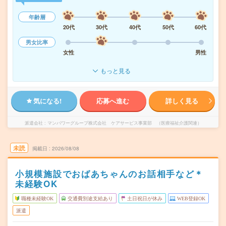
年齢層
20代
30代
40代
50代
60代
男女比率
女性
男性
もっと見る
気になる!
応募へ進む
詳しく見る
派遣会社
マンパワーグループ株式会社 ケアサービス事業部 （医療福祉介護関連）
未読
掲載日
2026/08/08
小規模施設でおばあちゃんのお話相手など＊
未経験OK
職種未経験OK
交通費別途支給あり
土日祝日が休み
WEB登録OK
派遣