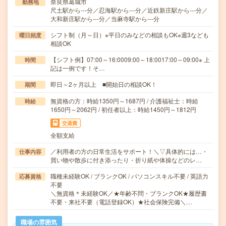
奈良県葛城市
勤務地
尺土駅から---分／忍海駅から---分／近鉄新庄駅から---分／
大和新庄駅から---分／当麻寺駅から---分
シフト制（月～日）※平日のみなどの相談もOK※週3なども
曜日頻度
相談OK
【シフト例】07:00～16:0009:00～18:0017:00～09:00※ 上
時間
記は一例です！そ…
即日～2ヶ月以上 ■開始日の相談OK！
期間
無資格の方：時給1350円～1687円 / 介護福祉士：時給
時給
1650円～2062円 / 初任者以上：時給1450円～1812円
交通費
全額支給
／利用者の方の日常生活をサポート！＼▽具体的には…・
仕事内容
買い物や散歩に付き添ったり・折り紙や体操などのレ…
職種未経験OK / ブランクOK / パソコンスキル不要 / 英語力
応募資格
不要
＼無資格＊未経験OK／★年齢不問・ブランクOK★履歴書
不要・来社不要（電話登録OK）★社会保険完備＼…
職場の雰囲気