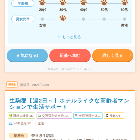
年齢層
20代
30代
40代
50代
60代
男女比率
女性
男性
もっと見る
気になる!
応募へ進む
詳しく見る
派遣会社
株式会社ニッソーネット
未読
掲載日
2026/08/08
生駒郡【週2日～】ホテルライクな高齢者マン
ションで生活サポート
職種未経験OK
交通費別途支給あり
土日祝日が休み
残業なし
WEB登録OK
派遣
奈良県生駒郡
勤務地