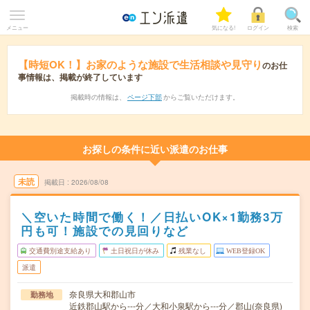
メニュー
気になる!
ログイン
検索
【時短OK！】お家のような施設で生活相談や見守り
のお仕
事情報は、掲載が終了しています
掲載時の情報は、
ページ下部
からご覧いただけます。
お探しの条件に近い派遣のお仕事
未読
掲載日
2026/08/08
＼空いた時間で働く！／日払いOK×1勤務3万
円も可！施設での見回りなど
交通費別途支給あり
土日祝日が休み
残業なし
WEB登録OK
派遣
奈良県大和郡山市
勤務地
近鉄郡山駅から---分／大和小泉駅から---分／郡山(奈良県)