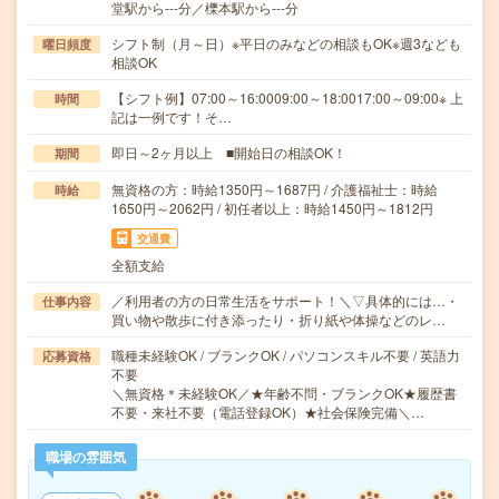
堂駅から---分／櫟本駅から---分
シフト制（月～日）※平日のみなどの相談もOK※週3なども
曜日頻度
相談OK
【シフト例】07:00～16:0009:00～18:0017:00～09:00※ 上
時間
記は一例です！そ…
即日～2ヶ月以上 ■開始日の相談OK！
期間
無資格の方：時給1350円～1687円 / 介護福祉士：時給
時給
1650円～2062円 / 初任者以上：時給1450円～1812円
交通費
全額支給
／利用者の方の日常生活をサポート！＼▽具体的には…・
仕事内容
買い物や散歩に付き添ったり・折り紙や体操などのレ…
職種未経験OK / ブランクOK / パソコンスキル不要 / 英語力
応募資格
不要
＼無資格＊未経験OK／★年齢不問・ブランクOK★履歴書
不要・来社不要（電話登録OK）★社会保険完備＼…
職場の雰囲気