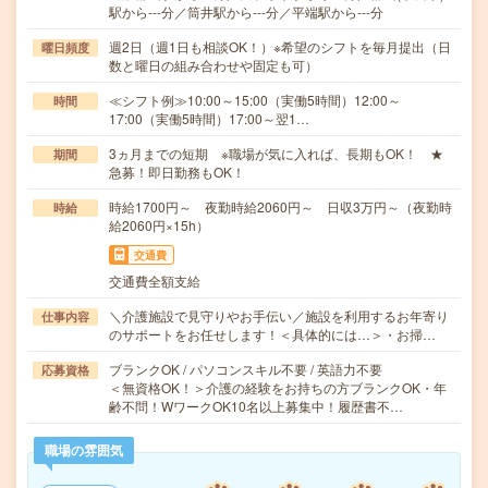
駅から---分／筒井駅から---分／平端駅から---分
週2日（週1日も相談OK！）※希望のシフトを毎月提出（日
曜日頻度
数と曜日の組み合わせや固定も可）
≪シフト例≫10:00～15:00（実働5時間）12:00～
時間
17:00（実働5時間）17:00～翌1…
3ヵ月までの短期 ※職場が気に入れば、長期もOK！ ★
期間
急募！即日勤務もOK！
時給1700円～ 夜勤時給2060円～ 日収3万円～（夜勤時
時給
給2060円×15h）
交通費
交通費全額支給
＼介護施設で見守りやお手伝い／施設を利用するお年寄り
仕事内容
のサポートをお任せします！＜具体的には…＞・お掃…
ブランクOK / パソコンスキル不要 / 英語力不要
応募資格
＜無資格OK！＞介護の経験をお持ちの方ブランクOK・年
齢不問！WワークOK10名以上募集中！履歴書不…
職場の雰囲気