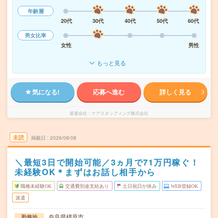
年齢層
20代
30代
40代
50代
60代
男女比率
女性
男性
もっと見る
気になる!
応募へ進む
詳しく見る
派遣会社
ケアスタッフィング株式会社
未読
掲載日
2026/08/08
＼最短3日で開始可能／3ヵ月で71万円稼ぐ！
未経験OK＊まずはお話し相手から
職種未経験OK
交通費別途支給あり
土日祝日が休み
WEB登録OK
派遣
奈良県橿原市
勤務地