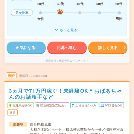
20代
30代
40代
50代
60代
男女比率
女性
男性
もっと見る
気になる!
応募へ進む
詳しく見る
派遣会社
株式会社ニッソーネット
未読
掲載日
2026/08/08
3ヵ月で71万円稼ぐ！未経験OK＊おばあちゃ
んのお話相手など
職種未経験OK
交通費別途支給あり
土日祝日が休み
WEB登録OK
派遣
奈良県橿原市
勤務地
大和八木駅から---分／橿原神宮前駅から---分／橿原神宮西