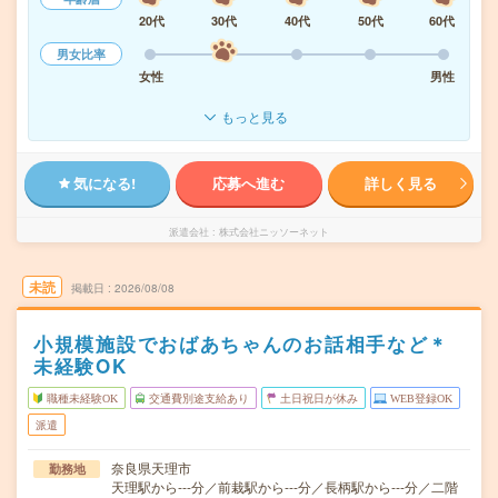
20代
30代
40代
50代
60代
男女比率
女性
男性
もっと見る
気になる!
応募へ進む
詳しく見る
派遣会社
株式会社ニッソーネット
未読
掲載日
2026/08/08
小規模施設でおばあちゃんのお話相手など＊
未経験OK
職種未経験OK
交通費別途支給あり
土日祝日が休み
WEB登録OK
派遣
奈良県天理市
勤務地
天理駅から---分／前栽駅から---分／長柄駅から---分／二階