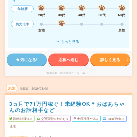
年齢層
20代
30代
40代
50代
60代
男女比率
女性
男性
もっと見る
気になる!
応募へ進む
詳しく見る
派遣会社
株式会社ニッソーネット
未読
掲載日
2026/08/08
3ヵ月で71万円稼ぐ！未経験OK＊おばあちゃ
んのお話相手など
職種未経験OK
交通費別途支給あり
土日祝日が休み
WEB登録OK
派遣