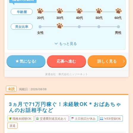
年齢層
20代
30代
40代
50代
60代
男女比率
女性
男性
もっと見る
気になる!
応募へ進む
詳しく見る
派遣会社
株式会社ニッソーネット
未読
掲載日
2026/08/08
3ヵ月で71万円稼ぐ！未経験OK＊おばあちゃ
んのお話相手など
職種未経験OK
交通費別途支給あり
土日祝日が休み
WEB登録OK
派遣