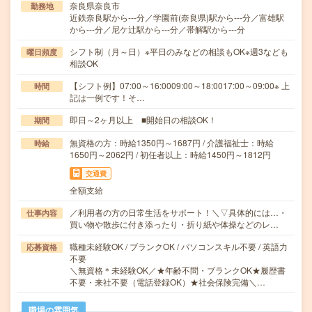
奈良県奈良市
勤務地
近鉄奈良駅から---分／学園前(奈良県)駅から---分／富雄駅
から---分／尼ケ辻駅から---分／帯解駅から---分
シフト制（月～日）※平日のみなどの相談もOK※週3なども
曜日頻度
相談OK
【シフト例】07:00～16:0009:00～18:0017:00～09:00※ 上
時間
記は一例です！そ…
即日～2ヶ月以上 ■開始日の相談OK！
期間
無資格の方：時給1350円～1687円 / 介護福祉士：時給
時給
1650円～2062円 / 初任者以上：時給1450円～1812円
交通費
全額支給
／利用者の方の日常生活をサポート！＼▽具体的には…・
仕事内容
買い物や散歩に付き添ったり・折り紙や体操などのレ…
職種未経験OK / ブランクOK / パソコンスキル不要 / 英語力
応募資格
不要
＼無資格＊未経験OK／★年齢不問・ブランクOK★履歴書
不要・来社不要（電話登録OK）★社会保険完備＼…
職場の雰囲気