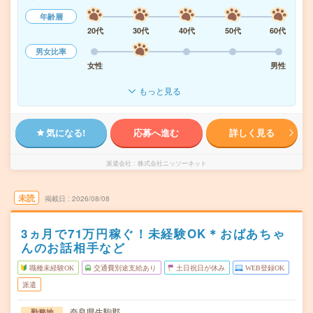
年齢層
20代
30代
40代
50代
60代
男女比率
女性
男性
もっと見る
気になる!
応募へ進む
詳しく見る
派遣会社
株式会社ニッソーネット
未読
掲載日
2026/08/08
3ヵ月で71万円稼ぐ！未経験OK＊おばあちゃ
んのお話相手など
職種未経験OK
交通費別途支給あり
土日祝日が休み
WEB登録OK
派遣
奈良県生駒郡
勤務地