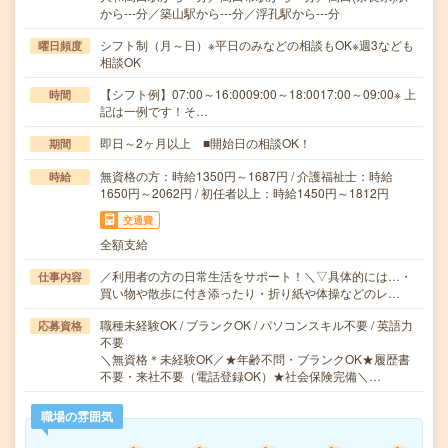
から---分／築山駅から---分／浮孔駅から---分
シフト制（月～日）※平日のみなどの相談もOK※週3なども
曜日頻度
相談OK
【シフト例】07:00～16:0009:00～18:0017:00～09:00※ 上
時間
記は一例です！そ…
即日～2ヶ月以上 ■開始日の相談OK！
期間
無資格の方：時給1350円～1687円 / 介護福祉士：時給
時給
1650円～2062円 / 初任者以上：時給1450円～1812円
交通費
全額支給
／利用者の方の日常生活をサポート！＼▽具体的には…・
仕事内容
買い物や散歩に付き添ったり・折り紙や体操などのレ…
職種未経験OK / ブランクOK / パソコンスキル不要 / 英語力
応募資格
不要
＼無資格＊未経験OK／★年齢不問・ブランクOK★履歴書
不要・来社不要（電話登録OK）★社会保険完備＼…
職場の雰囲気