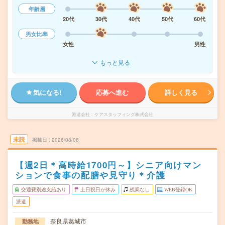
年齢層
20代
30代
40代
50代
60代
男女比率
女性
男性
もっと見る
気になる!
応募へ進む
詳しく見る
派遣会社
ケアスタッフィング株式会社
未読
掲載日
2026/08/08
【週2日＊高時給1700円～】シニア向けマン
ションで食事の配膳や見守り＊介護
交通費別途支給あり
土日祝日が休み
残業なし
WEB登録OK
派遣
奈良県葛城市
勤務地