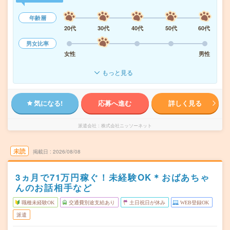
年齢層
20代
30代
40代
50代
60代
男女比率
女性
男性
もっと見る
気になる!
応募へ進む
詳しく見る
派遣会社
株式会社ニッソーネット
未読
掲載日
2026/08/08
3ヵ月で71万円稼ぐ！未経験OK＊おばあちゃ
んのお話相手など
職種未経験OK
交通費別途支給あり
土日祝日が休み
WEB登録OK
派遣