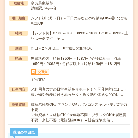
奈良県磯城郡
勤務地
結崎駅から---分
シフト制（月～日）※平日のみなどの相談もOK※週3なども
曜日頻度
相談OK
【シフト例】07:00～16:0009:00～18:0017:00～09:00※ 上
時間
記は一例です！そ…
即日～2ヶ月以上 ■開始日の相談OK！
期間
無資格の方：時給1350円～1687円 / 介護福祉士：時給
時給
1650円～2062円 / 初任者以上：時給1450円～1812円
交通費
全額支給
／利用者の方の日常生活をサポート！＼▽具体的には…・
仕事内容
買い物や散歩に付き添ったり・折り紙や体操などのレ…
職種未経験OK / ブランクOK / パソコンスキル不要 / 英語力
応募資格
不要
＼無資格＊未経験OK／★年齢不問・ブランクOK★履歴書
不要・来社不要（電話登録OK）★社会保険完備＼…
職場の雰囲気