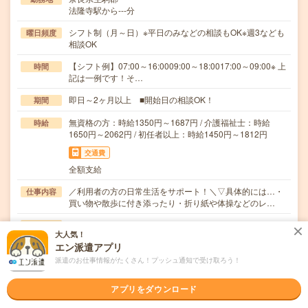
法隆寺駅から---分
シフト制（月～日）※平日のみなどの相談もOK※週3なども
曜日頻度
相談OK
【シフト例】07:00～16:0009:00～18:0017:00～09:00※ 上
時間
記は一例です！そ…
即日～2ヶ月以上 ■開始日の相談OK！
期間
無資格の方：時給1350円～1687円 / 介護福祉士：時給
時給
1650円～2062円 / 初任者以上：時給1450円～1812円
交通費
全額支給
／利用者の方の日常生活をサポート！＼▽具体的には…・
仕事内容
買い物や散歩に付き添ったり・折り紙や体操などのレ…
職種未経験OK / ブランクOK / パソコンスキル不要 / 英語力
応募資格
大人気！
不要
エン派遣アプリ
＼無資格＊未経験OK／★年齢不問・ブランクOK★履歴書
不要・来社不要（電話登録OK）★社会保険完備＼…
派遣のお仕事情報がたくさん！プッシュ通知で受け取ろう！
職場の雰囲気
アプリをダウンロード