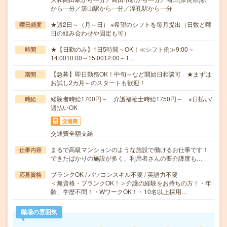
から---分／築山駅から---分／浮孔駅から---分
★週2日～（月～日） ※希望のシフトを毎月提出（日数と曜
曜日頻度
日の組み合わせや固定も可）
★【日勤のみ】1日5時間～OK！≪シフト例≫9:00～
時間
14:0010:00～15:0012:00～1…
【急募】即日勤務OK！中旬～など開始日相談可 ★まずは
期間
お試し2カ月～のスタートも歓迎！
経験者時給1700円～ 介護福祉士時給1750円～ ※日払い/
時給
週払いOK
交通費
交通費全額支給
まるで高級マンションのような施設で働けるお仕事です！
仕事内容
できたばかりの施設が多く、利用者さんの要介護度も…
ブランクOK / パソコンスキル不要 / 英語力不要
応募資格
＜無資格・ブランクOK！＞介護の経験をお持ちの方！・年
齢、学歴不問！・WワークOK！・10名以上採用…
職場の雰囲気