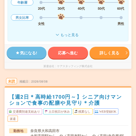
年齢層
20代
30代
40代
50代
60代
男女比率
女性
男性
もっと見る
気になる!
応募へ進む
詳しく見る
派遣会社
ケアスタッフィング株式会社
未読
掲載日
2026/08/08
【週2日＊高時給1700円～】シニア向けマン
ションで食事の配膳や見守り＊介護
交通費別途支給あり
土日祝日が休み
残業なし
WEB登録OK
派遣
奈良県大和高田市
勤務地
大和高田駅から---分／高田市駅から---分／高田(奈良県)駅