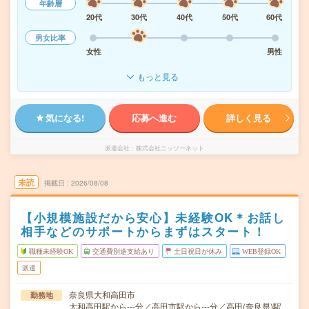
年齢層
20代
30代
40代
50代
60代
男女比率
女性
男性
もっと見る
気になる!
応募へ進む
詳しく見る
派遣会社
株式会社ニッソーネット
未読
掲載日
2026/08/08
【小規模施設だから安心】未経験OK＊お話し
相手などのサポートからまずはスタート！
職種未経験OK
交通費別途支給あり
土日祝日が休み
WEB登録OK
派遣
奈良県大和高田市
勤務地
大和高田駅から---分／高田市駅から---分／高田(奈良県)駅