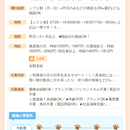
シフト制（月～日）※平日のみなどの相談もOK※週3なども
曜日頻度
相談OK
【シフト例】07:00～16:0009:00～18:0017:00～09:00※ 上
時間
記は一例です！そ…
即日～2ヶ月以上 ■開始日の相談OK！
期間
無資格の方：時給1350円～1687円 / 介護福祉士：時給
時給
1650円～2062円 / 初任者以上：時給1450円～1812円
交通費
全額支給
／利用者の方の日常生活をサポート！＼▽具体的には…・
仕事内容
買い物や散歩に付き添ったり・折り紙や体操などのレ…
職種未経験OK / ブランクOK / パソコンスキル不要 / 英語力
応募資格
不要
＼無資格＊未経験OK／★年齢不問・ブランクOK★履歴書
不要・来社不要（電話登録OK）★社会保険完備＼…
職場の雰囲気
年齢層