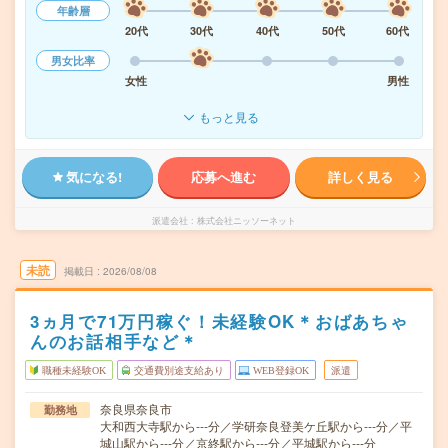
年齢層
20代
30代
40代
50代
60代
男女比率
女性
男性
もっと見る
気になる!
応募へ進む
詳しく見る
派遣会社
株式会社ニッソーネット
未読
掲載日
2026/08/08
3ヵ月で71万円稼ぐ！未経験OK＊おばあちゃ
んのお話相手など＊
職種未経験OK
交通費別途支給あり
WEB登録OK
派遣
奈良県奈良市
勤務地
大和西大寺駅から---分／学研奈良登美ケ丘駅から---分／平
城山駅から---分／京終駅から---分／平城駅から---分