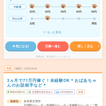
年齢層
20代
30代
40代
50代
60代
男女比率
女性
男性
もっと見る
気になる!
応募へ進む
詳しく見る
派遣会社
株式会社ニッソーネット
未読
掲載日
2026/08/08
3ヵ月で71万円稼ぐ！未経験OK＊おばあちゃ
んのお話相手など＊
職種未経験OK
交通費別途支給あり
WEB登録OK
派遣
奈良県天理市
勤務地
天理駅から---分／前栽駅から---分／長柄駅から---分／二階