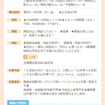
三郷(奈良県)駅から---分／信貴山下駅から---分／勢野北口
駅から---分／竜田川駅から---分／平群駅から---分
週2日～5日OK（月～金） ★土日休みOK
曜日頻度
★1日4時間～の時短シフトOK★スタート時間選べます！
時間
7:00～16:009:00～17:0011:…
開始日はご相談ください！ ★急募 ★職場が気に入れ
期間
ば、長期でも働けます！
無資格未経験：時給1350円～ 経験者：時給1450円～
時給
★日払い／週払い制度あり（月払いも選べます）※稼働開
始時は手続き完了次第のお支払いとなります。
交通費
交通費全額支給※規定有
＊入居者の方の「ありがとう」が嬉しい＊お年寄りを笑顔
仕事内容
にする介護のお仕事です。おじいちゃん、おばあちゃ…
職種未経験OK / ブランクOK / パソコンスキル不要 / 英語力
応募資格
不要
無資格・未経験OK年齢不問★10名以上採用予定★履歴書
は不要です▽応募後の流れ1)翌営業日までに担当…
職場の雰囲気