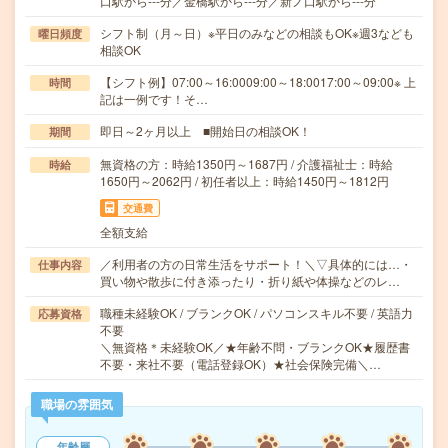
口駅から---分／金橋駅から---分／新ノ口駅から---分
シフト制（月～日）※平日のみなどの相談もOK※週3なども
曜日頻度
相談OK
【シフト例】07:00～16:0009:00～18:0017:00～09:00※ 上
時間
記は一例です！そ…
即日～2ヶ月以上 ■開始日の相談OK！
期間
無資格の方：時給1350円～1687円 / 介護福祉士：時給
時給
1650円～2062円 / 初任者以上：時給1450円～1812円
交通費
全額支給
／利用者の方の日常生活をサポート！＼▽具体的には…・
仕事内容
買い物や散歩に付き添ったり・折り紙や体操などのレ…
職種未経験OK / ブランクOK / パソコンスキル不要 / 英語力
応募資格
不要
＼無資格＊未経験OK／★年齢不問・ブランクOK★履歴書
不要・来社不要（電話登録OK）★社会保険完備＼…
職場の雰囲気
年齢層