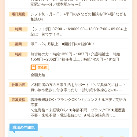
堂駅から---分／櫟本駅から---分
シフト制（月～日）※平日のみなどの相談もOK※週3なども
曜日頻度
相談OK
【シフト例】07:00～16:0009:00～18:0017:00～09:00※ 上
時間
記は一例です！そ…
即日～2ヶ月以上 ■開始日の相談OK！
期間
無資格の方：時給1350円～1687円 / 介護福祉士：時給
時給
1650円～2062円 / 初任者以上：時給1450円～1812円
交通費
全額支給
／利用者の方の日常生活をサポート！＼▽具体的には…・
仕事内容
買い物や散歩に付き添ったり・折り紙や体操などのレ…
職種未経験OK / ブランクOK / パソコンスキル不要 / 英語力
応募資格
不要
＼無資格＊未経験OK／★年齢不問・ブランクOK★履歴書
不要・来社不要（電話登録OK）★社会保険完備＼…
職場の雰囲気