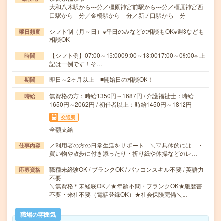
大和八木駅から---分／橿原神宮前駅から---分／橿原神宮西
口駅から---分／金橋駅から---分／新ノ口駅から---分
シフト制（月～日）※平日のみなどの相談もOK※週3なども
曜日頻度
相談OK
【シフト例】07:00～16:0009:00～18:0017:00～09:00※ 上
時間
記は一例です！そ…
即日～2ヶ月以上 ■開始日の相談OK！
期間
無資格の方：時給1350円～1687円 / 介護福祉士：時給
時給
1650円～2062円 / 初任者以上：時給1450円～1812円
交通費
全額支給
／利用者の方の日常生活をサポート！＼▽具体的には…・
仕事内容
買い物や散歩に付き添ったり・折り紙や体操などのレ…
職種未経験OK / ブランクOK / パソコンスキル不要 / 英語力
応募資格
不要
＼無資格＊未経験OK／★年齢不問・ブランクOK★履歴書
不要・来社不要（電話登録OK）★社会保険完備＼…
職場の雰囲気