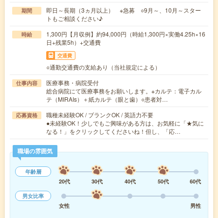
即日～長期（3ヵ月以上） ※急募 ○9月～、10月～スター
期間
トもご相談ください♪
1,300円【月収例】約94,000円（時給1,300円×実働4.25h×16
時給
日+残業5h）+交通費
交通費
○通勤交通費の支給あり（当社規定による）
医療事務・病院受付
仕事内容
総合病院にて医療事務をお願いします。※カルテ：電子カル
テ（MIRAIs）＋紙カルテ（眼と歯）○患者対…
職種未経験OK / ブランクOK / 英語力不要
応募資格
●未経験OK！少しでもご興味がある方は、お気軽に「★気に
なる！」をクリックしてくださいね！但し、「応…
職場の雰囲気
年齢層
20代
30代
40代
50代
60代
男女比率
女性
男性