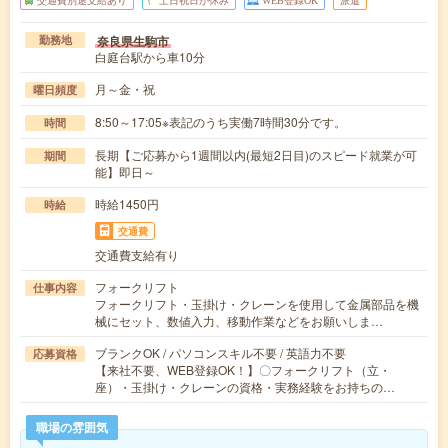
交通費別途支給あり
土日祝日が休み
WEB登録OK
派遣
奈良県生駒市
勤務地
白庭台駅から車10分
月～金・祝
曜日頻度
8:50～17:05※表記のうち実働7時間30分です。
時間
長期【ご応募から1週間以内(最短2日目)のスピード就業が可
期間
能】即日～
時給1450円
時給
交通費
交通費支給有り
フォークリフト
仕事内容
フォークリフト・玉掛け・クレーンを使用して金属部品を機
械にセット、数値入力、移動作業などをお願いしま…
ブランクOK / パソコンスキル不要 / 英語力不要
応募資格
【来社不要、WEB登録OK！】〇フォークリフト（立・
座）・玉掛け・クレーンの資格・実務経験をお持ちの…
職場の雰囲気