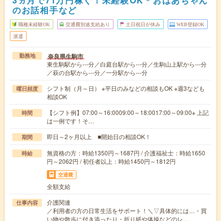
3ヵ月で71万円稼ぐ！未経験OK＊おばあちゃん
のお話相手など
職種未経験OK
交通費別途支給あり
土日祝日が休み
WEB登録OK
派遣
奈良県生駒市
勤務地
東生駒駅から---分／白庭台駅から---分／生駒山上駅から---分
／萩の台駅から---分／一分駅から---分
シフト制（月～日） ※平日のみなどの相談もOK ※週3なども
曜日頻度
相談OK
【シフト例】07:00～16:0009:00～18:0017:00～09:00※ 上記
時間
は一例です！そ…
即日～2ヶ月以上 ■開始日の相談OK！
期間
無資格の方：時給1350円～1687円 / 介護福祉士：時給1650
時給
円～2062円 / 初任者以上：時給1450円～1812円
交通費
全額支給
介護関連
仕事内容
／利用者の方の日常生活をサポート！＼▽具体的には…・買
い物や散歩に付き添ったり・折り紙や体操などのレ…