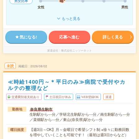
男女比率
女性
男性
もっと見る
気になる!
応募へ進む
詳しく見る
派遣会社
株式会社ニッソーネット
未読
掲載日
2026/08/02
≪時給1400円～＊平日のみ≫病院で受付やカ
ルテの整理など
交通費別途支給あり
土日祝日が休み
WEB登録OK
派遣
奈良県生駒市
勤務地
生駒駅から---分／学研北生駒駅から---分／南生駒駅から---分
／菜畑駅から---分／東山(奈良県)駅から---分
【週3日～OK】月～金曜日で希望シフト制 ※徐々に勤務回数
曜日頻度
を増やしていくことも可能です！（最初は週3日からなど）