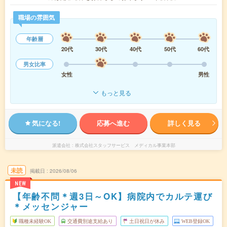
職場の雰囲気
年齢層
20代
30代
40代
50代
60代
男女比率
女性
男性
もっと見る
気になる!
応募へ進む
詳しく見る
派遣会社
株式会社スタッフサービス メディカル事業本部
未読
掲載日
2026/08/06
NEW
【年齢不問＊週3日～OK】病院内でカルテ運び
＊メッセンジャー
職種未経験OK
交通費別途支給あり
土日祝日が休み
WEB登録OK