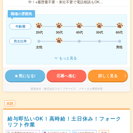
中！※履歴書不要・来社不要で電話相談もOK…
職場の雰囲気
年齢層
20代
30代
40代
50代
60代
男女比率
女性
男性
もっと見る
気になる!
応募へ進む
詳しく見る
派遣会社
株式会社スタッフサービス メディカル事業本部
未読
給与即払いOK！高時給！土日休み！フォーク
リフト作業