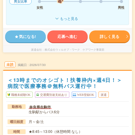
男女比率
女性
男性
もっと見る
気になる!
応募へ進む
詳しく見る
派遣会社
株式会社ウィルオブ・ワーク ケアワーク事業部
未読
掲載日
2026/07/30
＜13時までのオシゴト！扶養枠内×週4日！＞
病院で医療事務＠無料バス運行中！
職種未経験OK
交通費別途支給あり
WEB登録OK
派遣
奈良県生駒市
勤務地
生駒駅からバス6分
月～金/土
曜日頻度
★8:45～13:00（休憩時間 なし）
時間