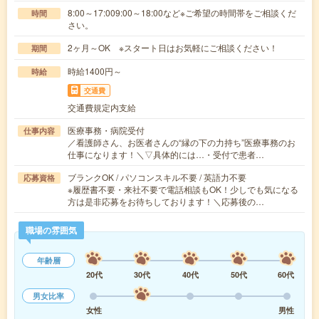
8:00～17:009:00～18:00など※ご希望の時間帯をご相談くだ
時間
さい。
2ヶ月～OK ※スタート日はお気軽にご相談ください！
期間
時給1400円～
時給
交通費
交通費規定内支給
医療事務・病院受付
仕事内容
／看護師さん、お医者さんの“縁の下の力持ち”医療事務のお
仕事になります！＼▽具体的には…・受付で患者…
ブランクOK / パソコンスキル不要 / 英語力不要
応募資格
※履歴書不要・来社不要で電話相談もOK！少しでも気になる
方は是非応募をお待ちしております！＼応募後の…
職場の雰囲気
年齢層
20代
30代
40代
50代
60代
男女比率
女性
男性