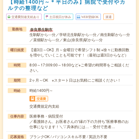
【時給1400円～＊平日のみ】病院で受付やカ
ルテの整理など
交通費別途支給あり
土日祝日が休み
WEB登録OK
派遣
奈良県生駒市
勤務地
生駒駅から---分／学研北生駒駅から---分／南生駒駅から---分
／菜畑駅から---分／東山(奈良県)駅から---分
【週3日～OK】月～金曜日で希望シフト制 ※徐々に勤務回数
曜日頻度
を増やしていくことも可能です！（最初は週3日からなど）
8:00～17:009:00～18:00など※ご希望の時間帯をご相談くだ
時間
さい。
2ヶ月～OK ※スタート日はお気軽にご相談ください！
期間
時給1400円～
時給
交通費
交通費規定内支給
医療事務・病院受付
仕事内容
／看護師さん、お医者さんの“縁の下の力持ち”医療事務のお
仕事になります！＼▽具体的には…・受付で患者…
ブランクOK / パソコンスキル不要 / 英語力不要
応募資格