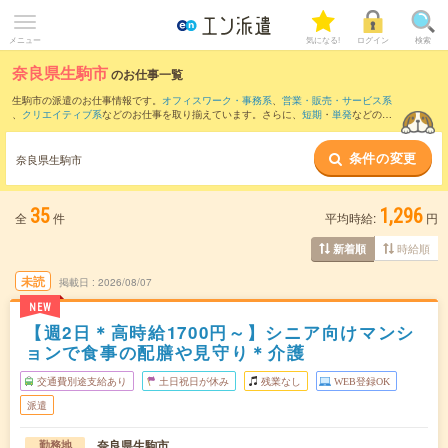
メニュー
気になる!
ログイン
検索
奈良県生駒市
のお仕事一覧
生駒市の派遣のお仕事情報です。
オフィスワーク・事務系
、
営業・販売・サービス系
、
クリエイティブ系
などのお仕事を取り揃えています。さらに、
短期
・
単発
などの期
間や、
職種未経験OK
などのこだわり条件で絞り込んでいただけます。
条件の変更
また、
奈良市
・
大東市
・
京田辺市
・
生駒郡
・
四條畷市
など隣接エリアのお仕事もご確
奈良県生駒市
認いただけます。
35
1,296
全
件
平均時給:
円
時給順
新着順
未読
掲載日
2026/08/07
NEW
【週2日＊高時給1700円～】シニア向けマンシ
ョンで食事の配膳や見守り＊介護
交通費別途支給あり
土日祝日が休み
残業なし
WEB登録OK
派遣
奈良県生駒市
勤務地