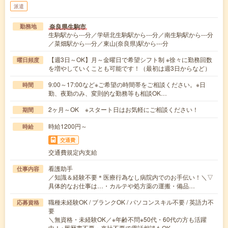
派遣
奈良県生駒市
勤務地
生駒駅から---分／学研北生駒駅から---分／南生駒駅から---分
／菜畑駅から---分／東山(奈良県)駅から---分
【週3日～OK】月～金曜日で希望シフト制 ※徐々に勤務回数
曜日頻度
を増やしていくことも可能です！（最初は週3日からなど）
9:00～17:00など※ご希望の時間帯をご相談ください。※日
時間
勤、夜勤のみ、変則的な勤務等も相談OK…
2ヶ月～OK ※スタート日はお気軽にご相談ください！
期間
時給1200円～
時給
交通費
交通費規定内支給
看護助手
仕事内容
／知識＆経験不要＊医療行為なし病院内でのお手伝い！＼▽
具体的なお仕事は…・カルテや処方薬の運搬・備品…
職種未経験OK / ブランクOK / パソコンスキル不要 / 英語力不
応募資格
要
＼無資格・未経験OK／※年齢不問※50代・60代の方も活躍
中！※履歴書不要・来社不要で電話相談もOK…