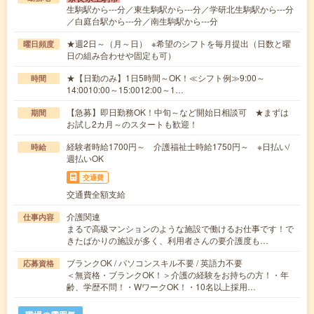
生駒駅から---分／東生駒駅から---分／学研北生駒駅から---分
／白庭台駅から---分／南生駒駅から---分
★週2日～（月～日） ※希望のシフトを毎月提出（日数と曜
曜日頻度
日の組み合わせや固定も可）
★【日勤のみ】1日5時間～OK！≪シフト例≫9:00～
時間
14:0010:00～15:0012:00～1…
【急募】即日勤務OK！中旬～など開始日相談可 ★まずは
期間
お試し2カ月～のスタートも歓迎！
経験者時給1700円～ 介護福祉士時給1750円～ ※日払い/
時給
週払いOK
交通費
交通費全額支給
介護関連
仕事内容
まるで高級マンションのような施設で働けるお仕事です！で
きたばかりの施設が多く、利用者さんの要介護度も…
ブランクOK / パソコンスキル不要 / 英語力不要
応募資格
＜無資格・ブランクOK！＞介護の経験をお持ちの方！・年
齢、学歴不問！・WワークOK！・10名以上採用…