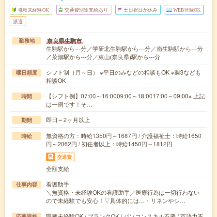
職種未経験OK
交通費別途支給あり
土日祝日が休み
WEB登録OK
派遣
奈良県生駒市
勤務地
生駒駅から---分／学研北生駒駅から---分／南生駒駅から---分
／菜畑駅から---分／東山(奈良県)駅から---分
シフト制（月～日） ※平日のみなどの相談もOK ※週3なども
曜日頻度
相談OK
【シフト例】07:00～16:0009:00～18:0017:00～09:00※ 上記
時間
は一例です！そ…
即日～2ヶ月以上
期間
無資格の方：時給1350円～1687円 / 介護福祉士：時給1650
時給
円～2062円 / 初任者以上：時給1450円～1812円
交通費
全額支給
看護助手
仕事内容
＼無資格・未経験OKの看護助手／医療行為は一切行わない
ので未経験でも安心！▽具体的には…・リネンやシ…
職種未経験OK / ブランクOK / パソコンスキル不要 / 英語力不
応募資格