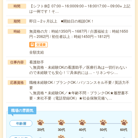
【シフト例】07:00～16:0009:00～18:0017:00～09:00※ 上記
時間
は一例です！そ…
即日～2ヶ月以上 ■開始日の相談OK！
期間
無資格の方：時給1350円～1687円 / 介護福祉士：時給1650
時給
円～2062円 / 初任者以上：時給1450円～1812円
交通費
全額支給
看護助手
仕事内容
＼無資格・未経験OKの看護助手／医療行為は一切行わない
ので未経験でも安心！▽具体的には…・リネンやシ…
職種未経験OK / ブランクOK / パソコンスキル不要 / 英語力不
応募資格
要
＼無資格＊未経験OK／★年齢不問・ブランクOK★履歴書不
要・来社不要（電話登録OK）★社会保険完備＼…
職場の雰囲気
年齢層
20代
30代
40代
50代
60代