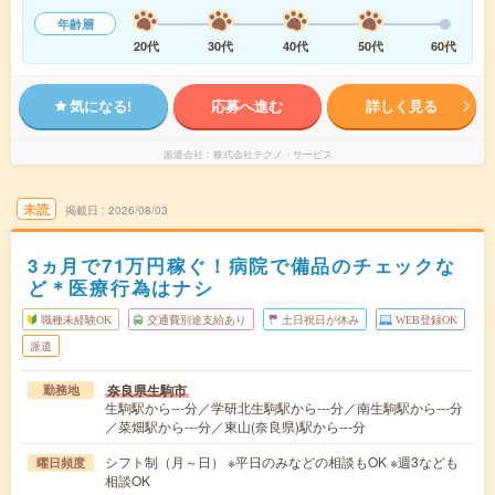
年齢層
20代
30代
40代
50代
60代
気になる!
応募へ進む
詳しく見る
派遣会社
株式会社テクノ・サービス
未読
掲載日
2026/08/03
3ヵ月で71万円稼ぐ！病院で備品のチェックな
ど＊医療行為はナシ
職種未経験OK
交通費別途支給あり
土日祝日が休み
WEB登録OK
派遣
奈良県生駒市
勤務地
生駒駅から---分／学研北生駒駅から---分／南生駒駅から---分
／菜畑駅から---分／東山(奈良県)駅から---分
シフト制（月～日） ※平日のみなどの相談もOK ※週3なども
曜日頻度
相談OK