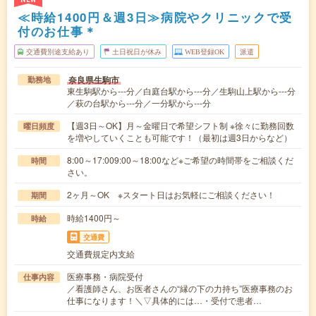
≪時給1400円＆週3日≫病院やクリニックで受
付のお仕事＊
交通費別途支給あり
土日祝日が休み
WEB登録OK
派遣
奈良県生駒市
勤務地
東生駒駅から---分／白庭台駅から---分／生駒山上駅から---分
／萩の台駅から---分／一分駅から---分
【週3日～OK】月～金曜日で希望シフト制 ※徐々に勤務回数
曜日頻度
を増やしていくことも可能です！（最初は週3日からなど）
8:00～17:009:00～18:00など※ご希望の時間帯をご相談くだ
時間
さい。
2ヶ月～OK ※スタート日はお気軽にご相談ください！
期間
時給1400円～
時給
交通費
交通費規定内支給
医療事務・病院受付
仕事内容
／看護師さん、お医者さんの“縁の下の力持ち”医療事務のお
仕事になります！＼▽具体的には…・受付で患者…