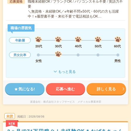
職種未経験OK / ブランクOK / パソコンスキル不要 / 英語力不
応募資格
要
＼無資格・未経験OK／※年齢不問※50代・60代の方も活躍
中！※履歴書不要・来社不要で電話相談もOK…
職場の雰囲気
年齢層
20代
30代
40代
50代
60代
男女比率
女性
男性
もっと見る
気になる!
応募へ進む
詳しく見る
派遣会社
株式会社スタッフサービス メディカル事業本部
未読
掲載日
2026/08/06
NEW