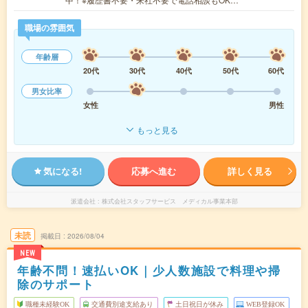
職場の雰囲気
年齢層
20代
30代
40代
50代
60代
男女比率
女性
男性
もっと見る
気になる!
応募へ進む
詳しく見る
派遣会社
株式会社スタッフサービス メディカル事業本部
未読
掲載日
2026/08/04
NEW
年齢不問！速払いOK｜少人数施設で料理や掃
除のサポート
職種未経験OK
交通費別途支給あり
土日祝日が休み
WEB登録OK