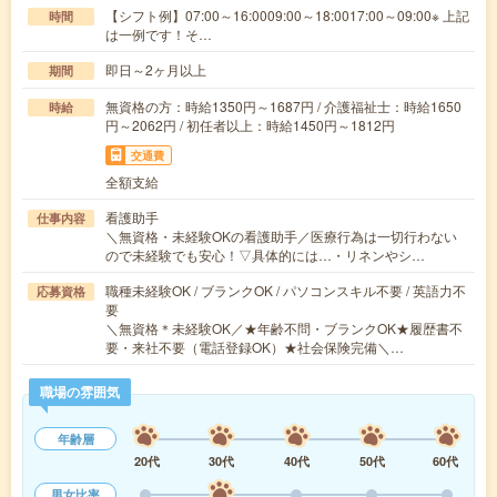
【シフト例】07:00～16:0009:00～18:0017:00～09:00※ 上記
時間
は一例です！そ…
即日～2ヶ月以上
期間
無資格の方：時給1350円～1687円 / 介護福祉士：時給1650
時給
円～2062円 / 初任者以上：時給1450円～1812円
交通費
全額支給
看護助手
仕事内容
＼無資格・未経験OKの看護助手／医療行為は一切行わない
ので未経験でも安心！▽具体的には…・リネンやシ…
職種未経験OK / ブランクOK / パソコンスキル不要 / 英語力不
応募資格
要
＼無資格＊未経験OK／★年齢不問・ブランクOK★履歴書不
要・来社不要（電話登録OK）★社会保険完備＼…
職場の雰囲気
年齢層
20代
30代
40代
50代
60代
男女比率