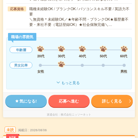
職種未経験OK / ブランクOK / パソコンスキル不要 / 英語力不
応募資格
要
＼無資格＊未経験OK／★年齢不問・ブランクOK★履歴書不
要・来社不要（電話登録OK）★社会保険完備＼…
職場の雰囲気
年齢層
20代
30代
40代
50代
60代
男女比率
女性
男性
もっと見る
気になる!
応募へ進む
詳しく見る
派遣会社
株式会社ニッソーネット
未読
掲載日
2026/08/06
NEW