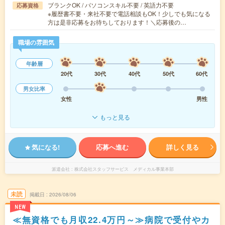
ブランクOK / パソコンスキル不要 / 英語力不要
応募資格
※履歴書不要・来社不要で電話相談もOK！少しでも気になる
方は是非応募をお待ちしております！＼応募後の…
職場の雰囲気
年齢層
20代
30代
40代
50代
60代
男女比率
女性
男性
もっと見る
気になる!
応募へ進む
詳しく見る
派遣会社
株式会社スタッフサービス メディカル事業本部
未読
掲載日
2026/08/06
NEW
≪無資格でも月収22.4万円～≫病院で受付やカ