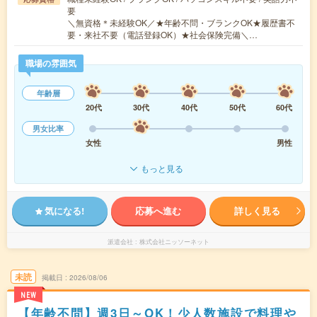
要
＼無資格＊未経験OK／★年齢不問・ブランクOK★履歴書不
要・来社不要（電話登録OK）★社会保険完備＼…
職場の雰囲気
年齢層
20代
30代
40代
50代
60代
男女比率
女性
男性
もっと見る
気になる!
応募へ進む
詳しく見る
派遣会社
株式会社ニッソーネット
未読
掲載日
2026/08/06
NEW
【年齢不問】週3日～OK！少人数施設で料理や