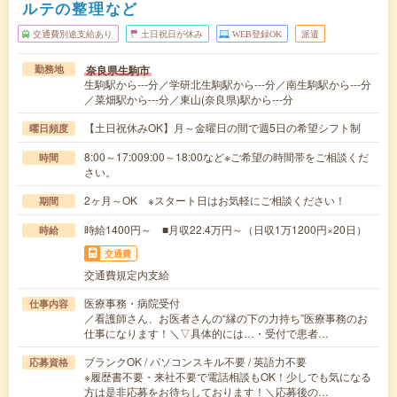
ルテの整理など
交通費別途支給あり
土日祝日が休み
WEB登録OK
派遣
奈良県生駒市
勤務地
生駒駅から---分／学研北生駒駅から---分／南生駒駅から---分
／菜畑駅から---分／東山(奈良県)駅から---分
【土日祝休みOK】月～金曜日の間で週5日の希望シフト制
曜日頻度
8:00～17:009:00～18:00など※ご希望の時間帯をご相談くだ
時間
さい。
2ヶ月～OK ※スタート日はお気軽にご相談ください！
期間
時給1400円～ ■月収22.4万円～（日収1万1200円×20日）
時給
交通費
交通費規定内支給
医療事務・病院受付
仕事内容
／看護師さん、お医者さんの“縁の下の力持ち”医療事務のお
仕事になります！＼▽具体的には…・受付で患者…
ブランクOK / パソコンスキル不要 / 英語力不要
応募資格
※履歴書不要・来社不要で電話相談もOK！少しでも気になる
方は是非応募をお待ちしております！＼応募後の…