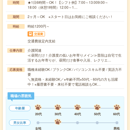
★1日6時間～OK！【シフト例】7:00～13:009:00～
時間
18:00（休憩1時間）12:00～1…
2ヶ月～OK ※スタート日はお気軽にご相談ください！
期間
時給1200円～
時給
交通費
交通費規定内支給
介護関連
仕事内容
≪昼間だけ！介護度の低いお年寄りメイン≫普段は自宅で生
活するお年寄りが、昼間だけ食事や入浴、レクリエ…
職種未経験OK / ブランクOK / パソコンスキル不要 / 英語力不
応募資格
要
＼無資格・未経験OK／※年齢不問※50代・60代の方も活躍
中！※履歴書不要・来社不要で電話相談もOK…
職場の雰囲気
年齢層
20代
30代
40代
50代
60代
男女比率
女性
男性