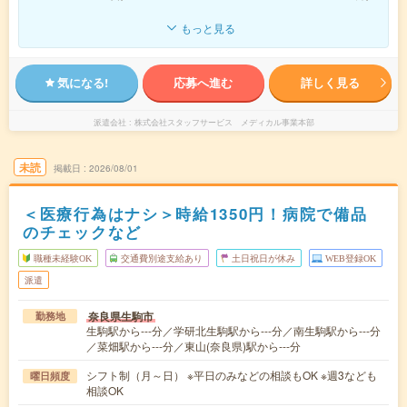
もっと見る
気になる!
応募へ進む
詳しく見る
派遣会社
株式会社スタッフサービス メディカル事業本部
未読
掲載日
2026/08/01
＜医療行為はナシ＞時給1350円！病院で備品
のチェックなど
職種未経験OK
交通費別途支給あり
土日祝日が休み
WEB登録OK
派遣
奈良県生駒市
勤務地
生駒駅から---分／学研北生駒駅から---分／南生駒駅から---分
／菜畑駅から---分／東山(奈良県)駅から---分
シフト制（月～日） ※平日のみなどの相談もOK ※週3なども
曜日頻度
相談OK