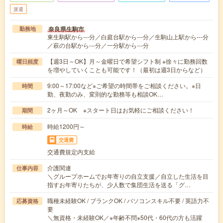
派遣
奈良県生駒市
勤務地
東生駒駅から---分／白庭台駅から---分／生駒山上駅から---分
／萩の台駅から---分／一分駅から---分
【週3日～OK】月～金曜日で希望シフト制 ※徐々に勤務回数
曜日頻度
を増やしていくことも可能です！（最初は週3日からなど）
9:00～17:00など※ご希望の時間帯をご相談ください。※日
時間
勤、夜勤のみ、変則的な勤務等も相談OK…
2ヶ月～OK ※スタート日はお気軽にご相談ください！
期間
時給1200円～
時給
交通費
交通費規定内支給
介護関連
仕事内容
＼グループホームでお年寄りの自立支援／自立した生活を目
指すお年寄りたちが、少人数で集団生活を送る「グ…
職種未経験OK / ブランクOK / パソコンスキル不要 / 英語力不
応募資格
要
＼無資格・未経験OK／※年齢不問※50代・60代の方も活躍