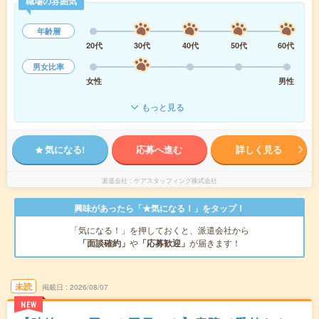
職場の雰囲気
年齢層
20代
30代
40代
50代
60代
男女比率
女性
男性
もっと見る
気になる!
応募へ進む
詳しく見る
派遣会社
ケアスタッフィング株式会社
興味があったら「★気になる！」をタップ！
「気になる！」を押しておくと、派遣会社から
「面談確約」
や
「応募歓迎」
が届きます！
未読
掲載日
2026/08/07
NEW