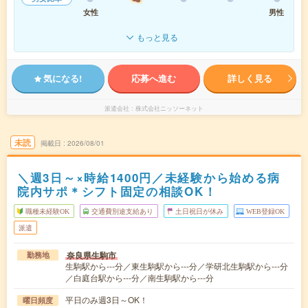
女性
男性
もっと見る
気になる!
応募へ進む
詳しく見る
派遣会社
株式会社ニッソーネット
未読
掲載日
2026/08/01
＼週3日～×時給1400円／未経験から始める病
院内サポ＊シフト固定の相談OK！
職種未経験OK
交通費別途支給あり
土日祝日が休み
WEB登録OK
派遣
奈良県生駒市
勤務地
生駒駅から---分／東生駒駅から---分／学研北生駒駅から---分
／白庭台駅から---分／南生駒駅から---分
平日のみ週3日～OK！
曜日頻度