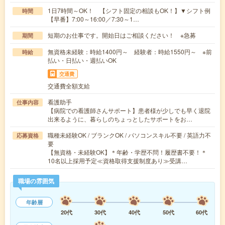
1日7時間～OK！ 【シフト固定の相談もOK！】▼シフト例
時間
【早番】7:00～16:00／7:30～1…
短期のお仕事です。開始日はご相談ください！ ※急募
期間
無資格未経験：時給1400円～ 経験者：時給1550円～ ※前
時給
払い・日払い・週払いOK
交通費
交通費全額支給
看護助手
仕事内容
【病院での看護師さんサポート】患者様が少しでも早く退院
出来るように、暮らしのちょっとしたサポートをお…
職種未経験OK / ブランクOK / パソコンスキル不要 / 英語力不
応募資格
要
【無資格・未経験OK】＊年齢・学歴不問！履歴書不要！＊
10名以上採用予定≪資格取得支援制度あり≫受講…
職場の雰囲気
年齢層
20代
30代
40代
50代
60代