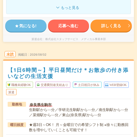
もっと見る
気になる!
応募へ進む
詳しく見る
派遣会社
株式会社スタッフサービス メディカル事業本部
未読
掲載日
2026/08/02
【1日6時間～】平日昼間だけ＊お散歩の付き添
いなどの生活支援
職種未経験OK
交通費別途支給あり
土日祝日が休み
WEB登録OK
派遣
奈良県生駒市
勤務地
生駒駅から---分／学研北生駒駅から---分／南生駒駅から---分
／菜畑駅から---分／東山(奈良県)駅から---分
★週3日～OK！ 月～金曜日での希望シフト制 ※徐々に勤務回
曜日頻度
数を増やしていくことも可能です！