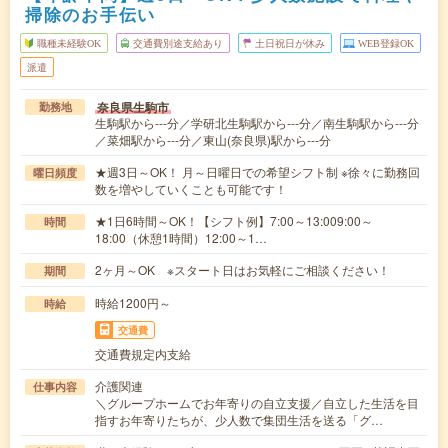
掃除のお手伝い
職種未経験OK
交通費別途支給あり
土日祝日が休み
WEB登録OK
派遣
奈良県生駒市
勤務地
生駒駅から---分／学研北生駒駅から---分／南生駒駅から---分
／菜畑駅から---分／東山(奈良県)駅から---分
★週3日～OK！ 月～日曜日での希望シフト制 ※徐々に勤務回
曜日頻度
数を増やしていくことも可能です！
★1日6時間～OK！【シフト例】7:00～13:009:00～
時間
18:00（休憩1時間）12:00～1…
2ヶ月～OK ※スタート日はお気軽にご相談ください！
期間
時給1200円～
時給
交通費
交通費規定内支給
介護関連
仕事内容
＼グループホームでお年寄りの自立支援／自立した生活を目
指すお年寄りたちが、少人数で集団生活を送る「グ…