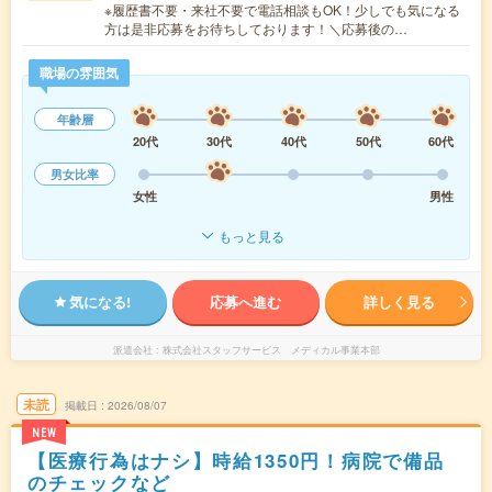
※履歴書不要・来社不要で電話相談もOK！少しでも気になる
方は是非応募をお待ちしております！＼応募後の…
職場の雰囲気
年齢層
20代
30代
40代
50代
60代
男女比率
女性
男性
もっと見る
気になる!
応募へ進む
詳しく見る
派遣会社
株式会社スタッフサービス メディカル事業本部
未読
掲載日
2026/08/07
NEW
【医療行為はナシ】時給1350円！病院で備品
のチェックなど