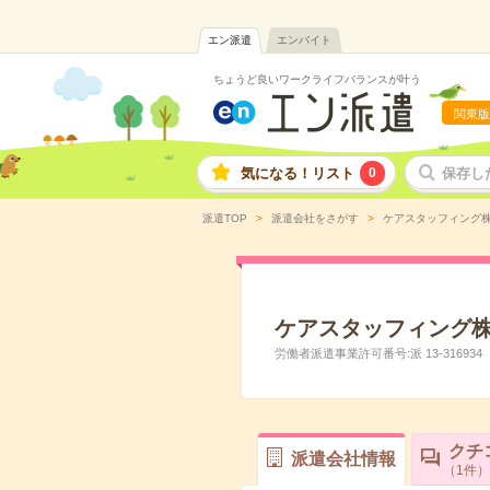
エン派遣
エンバイト
ちょうど良いワークライフバランスが叶う
関東版
気になる！リスト
0
保存し
派遣TOP
派遣会社をさがす
ケアスタッフィング
ケアスタッフィング
労働者派遣事業許可番号:派 13-316934
クチ
派遣会社情報
1
件