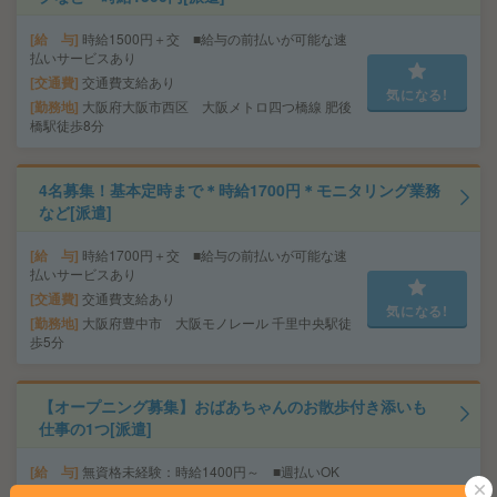
給 与
時給1500円＋交 ■給与の前払いが可能な速
払いサービスあり
交通費
交通費支給あり
気になる!
勤務地
大阪府大阪市西区 大阪メトロ四つ橋線 肥後
橋駅徒歩8分
4名募集！基本定時まで＊時給1700円＊モニタリング業務
など[派遣]
給 与
時給1700円＋交 ■給与の前払いが可能な速
払いサービスあり
交通費
交通費支給あり
気になる!
勤務地
大阪府豊中市 大阪モノレール 千里中央駅徒
歩5分
【オープニング募集】おばあちゃんのお散歩付き添いも
仕事の1つ[派遣]
給 与
無資格未経験：時給1400円～ ■週払いOK
■扶養内OK ■日収1万1200円以上