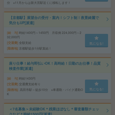
分 ※11月からは新大宮駅近くに移転します！
【京都駅】展望台の受付・案内！シフト制！夜景綺麗で
気分もUP[派遣]
給 与
時給1400円～1450円 月収例 224,000円～2
32,000円
交通費
全額支給
気になる!
勤務地
京都駅徒歩1分駅直結！
座り仕事！給与即払いOK！高時給！日勤のお仕事！品質
検査作業[派遣]
給 与
時給1430円
交通費
交通費支給有り
気になる!
勤務地
高田市駅～徒歩10分 ※車通勤・バイク通勤O
K
＜7名募集＞未経験OK＊残業ほぼなし＊審査書類チェッ
クなど＊時給1500円[派遣]