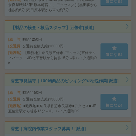
気になる!
奈良県磯城郡田原本町宮古 、アクセス／(1)黒田駅から
徒歩約8分 (2)田原本駅から車で約7分
【製品の検査・検品スタッフ】五條市[派遣]
給 与
時給1250円
交通費
交通費全額支給(13000円)
勤務地
【勤務地】奈良県五條市 (アクセス)五條テク
気になる!
ノパーク ・JR北宇智駅から徒歩15分 ※車バイク通勤O
K
香芝市良福寺｜100均商品のピッキングや梱包作業[派遣]
給 与
時給1150円
交通費
交通費全額支給(13000円)
気になる!
勤務地
■勤務地■ 奈良県香芝市良福寺■アクセス■ JR
五位堂駅から徒歩15分 ※車、バイク通勤OK
香芝｜病院内作業スタッフ募集！[派遣]