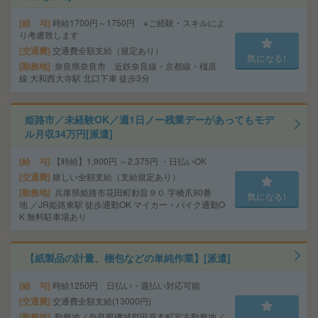
給 与
時給1700円～1750円 ※ご経験・スキルによ
り考慮致します
交通費
交通費全額支給（規定あり）
気になる!
勤務地
奈良県奈良市 近鉄奈良線・京都線・橿原
線 大和西大寺駅 北口下車 徒歩3分
姫路市／未経験OK／週1日ノー残業デーがあってもモデ
ル月収34万円[派遣]
給 与
【時給】1,900円 ～2,375円 ・日払いOK
交通費
嬉しい全額支給（支給規定あり）
勤務地
兵庫県姫路市花田町勅旨９０ 字橋爪90番
気になる!
地 ／JR姫路東駅 徒歩通勤OK マイカー・バイク通勤O
K 無料駐車場あり
【紙製品の計量、梱包などの単純作業】[派遣]
給 与
時給1250円 日払い・週払い対応可能
交通費
交通費全額支給(13000円)
勤務地
勤務地／奈良県磯城郡田原本町宮古勤務地／