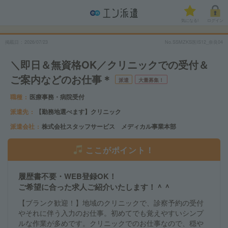
気になる!
ログイン
掲載日
2026/07/23
No.SSMZKS医IS12_奈良04
＼即日＆無資格OK／クリニックでの受付＆
ご案内などのお仕事＊
派遣
大量募集！
職種
医療事務・病院受付
派遣先
【勤務地選べます】クリニック
派遣会社
株式会社スタッフサービス メディカル事業本部
ここがポイント！
履歴書不要・WEB登録OK！
ご希望に合った求人ご紹介いたします！＾＾
【ブランク歓迎！】地域のクリニックで、診察予約の受付
やそれに伴う入力のお仕事。初めてでも覚えやすいシンプ
ルな作業が多めです。クリニックでのお仕事なので、穏や