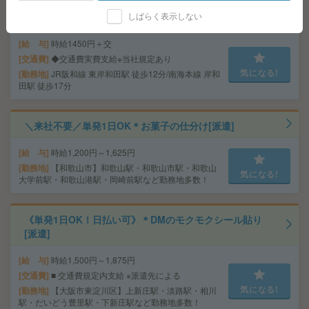
＼未経験OK！15時定時／パンを焼くカンタン作業！@岸
しばらく表示しない
和田＊50代活躍中[派遣]
給 与
時給1450円＋交
交通費
◆交通費実費支給※当社規定あり
気になる!
勤務地
JR阪和線 東岸和田駅 徒歩12分/南海本線 岸和
田駅 徒歩17分
＼来社不要／単発1日OK＊お菓子の仕分け[派遣]
給 与
時給1,200円～1,625円
勤務地
【和歌山市】和歌山駅・和歌山市駅・和歌山
気になる!
大学前駅・和歌山港駅・岡崎前駅など勤務地多数！
《単発1日OK！日払い可》＊DMのモクモクシール貼り
[派遣]
給 与
時給1,500円～1,875円
交通費
■ 交通費規定内支給 ※派遣先による
気になる!
勤務地
【大阪市東淀川区】上新庄駅・淡路駅・相川
駅・だいどう豊里駅・下新庄駅など勤務地多数！