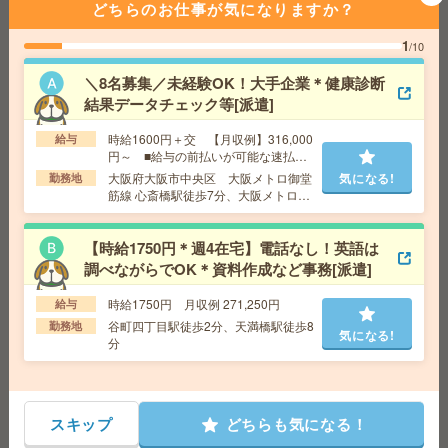
どちらのお仕事が気になりますか？
交通費
交通費全額支給
気になる!
勤務地
【大阪市天王寺区】天王寺・大阪上本町・鶴
1
/10
橋・玉造・寺田町など勤務地多数！
＼8名募集／未経験OK！大手企業＊健康診断
結果データチェック等[派遣]
期間限定*16:50定時！大学での広報誌編集・校正業務[派
遣]
時給1600円＋交 【月収例】316,000
給与
円～ ■給与の前払いが可能な速払い
給 与
時給1500円＋交
サービスあり
大阪府大阪市中央区 大阪メトロ御堂
気になる!
勤務地
交通費
◆交通費支給(規定あり)
筋線 心斎橋駅徒歩7分、大阪メトロ御
堂筋線 本町駅徒歩7分
気になる!
勤務地
阪急今津線 甲東園駅 徒歩15分/阪急今津線 仁
川駅 徒歩15分
【時給1750円＊週4在宅】電話なし！英語は
調べながらでOK＊資料作成など事務[派遣]
＼未経験OK／時給1600円！15時半まで！コツコツ軽作業
時給1750円 月収例 271,250円
給与
＊50代活躍中[派遣]
谷町四丁目駅徒歩2分、天満橋駅徒歩8
勤務地
気になる!
分
給 与
時給1600円＋交
交通費
◆交通費実費支給※当社規定あり
気になる!
勤務地
近鉄長野線 富田林駅 徒歩7分
スキップ
どちらも気になる！