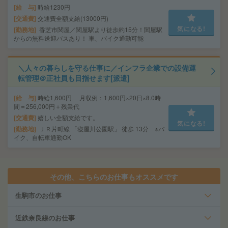
給 与
時給1230円
交通費
交通費全額支給(13000円)
気になる!
勤務地
香芝市関屋／関屋駅より徒歩約15分！関屋駅
からの無料送迎バスあり！ 車、バイク通勤可能
＼人々の暮らしを守る仕事に／インフラ企業での設備運
転管理＠正社員も目指せます[派遣]
給 与
時給1,600円 月収例：1,600円×20日×8.0時
間＝256,000円＋残業代
交通費
嬉しい全額支給です。
気になる!
勤務地
ＪＲ片町線 「寝屋川公園駅」 徒歩 13分 ※バ
イク、自転車通勤OK
その他、こちらのお仕事もオススメです
生駒市のお仕事
近鉄奈良線のお仕事