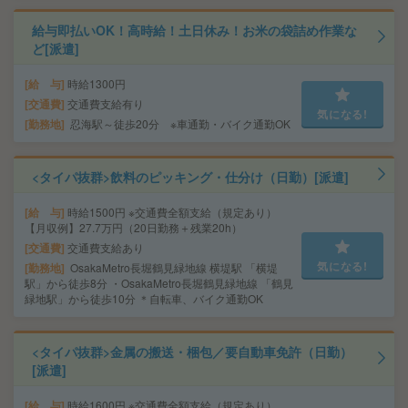
給与即払いOK！高時給！土日休み！お米の袋詰め作業な
ど[派遣]
給 与
時給1300円
交通費
交通費支給有り
気になる!
勤務地
忍海駅～徒歩20分 ※車通勤・バイク通勤OK
<タイパ抜群>飲料のピッキング・仕分け（日勤）[派遣]
給 与
時給1500円 ※交通費全額支給（規定あり）
【月収例】27.7万円（20日勤務＋残業20h）
交通費
交通費支給あり
気になる!
勤務地
OsakaMetro長堀鶴見緑地線 横堤駅 「横堤
駅」から徒歩8分 ・OsakaMetro長堀鶴見緑地線 「鶴見
緑地駅」から徒歩10分 ＊自転車、バイク通勤OK
<タイパ抜群>金属の搬送・梱包／要自動車免許（日勤）
[派遣]
給 与
時給1600円 ※交通費全額支給（規定あり）