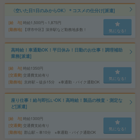
〈空いた日1日のみからOK〉＊コスメの仕分け[派遣]
給 与
時給1,500円～1,875円
勤務地
【堺市中区】深井駅など勤務地多数！
気になる!
高時給！車通勤OK！平日休み！日勤のお仕事！調理補助
業務[派遣]
給 与
時給1350円
交通費
交通費支給有り
気になる!
勤務地
京終駅～徒歩15分 ※車通勤・バイク通勤OK
座り仕事！給与即払いOK！高時給！製品の検査・測定な
ど[派遣]
給 与
時給1300円
交通費
交通費支給有り
気になる!
勤務地
郡山駅～車10分 ※車通勤・バイク通勤OK