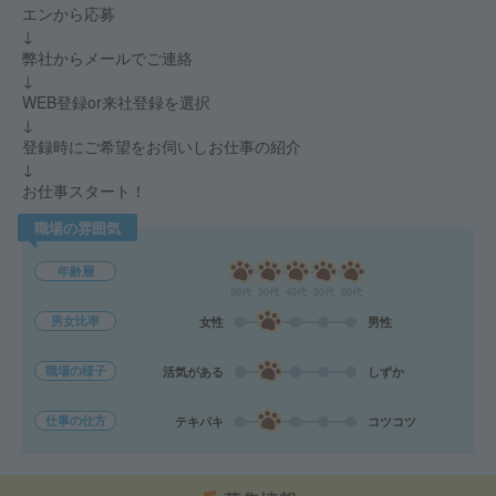
エンから応募
↓
弊社からメールでご連絡
↓
WEB登録or来社登録を選択
↓
登録時にご希望をお伺いしお仕事の紹介
↓
お仕事スタート！
職場の雰囲気
年齢層
20代
30代
40代
50代
60代
男女比率
女性
男性
職場の様子
活気がある
しずか
仕事の仕方
テキパキ
コツコツ