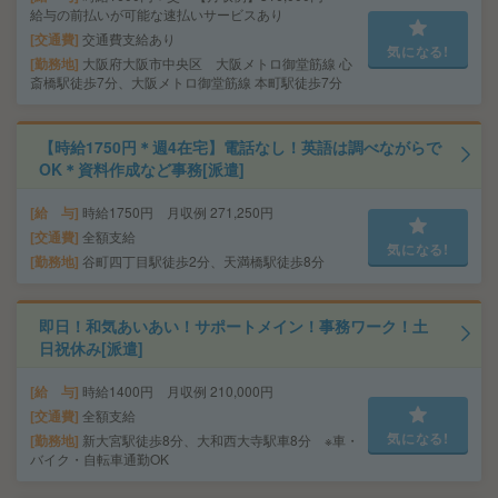
給与の前払いが可能な速払いサービスあり
交通費
交通費支給あり
気になる!
勤務地
大阪府大阪市中央区 大阪メトロ御堂筋線 心
斎橋駅徒歩7分、大阪メトロ御堂筋線 本町駅徒歩7分
【時給1750円＊週4在宅】電話なし！英語は調べながらで
OK＊資料作成など事務[派遣]
給 与
時給1750円 月収例 271,250円
交通費
全額支給
気になる!
勤務地
谷町四丁目駅徒歩2分、天満橋駅徒歩8分
即日！和気あいあい！サポートメイン！事務ワーク！土
日祝休み[派遣]
給 与
時給1400円 月収例 210,000円
交通費
全額支給
気になる!
勤務地
新大宮駅徒歩8分、大和西大寺駅車8分 ※車・
バイク・自転車通勤OK