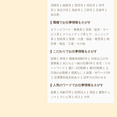
尼崎市
姫路市
西宮市
明石市
伊丹
市
加古川市
高砂市
三田市
宝塚市
加古郡
職種でお仕事情報をさがす
オフィスワーク・事務系
営業・販売・サー
ビス系
クリエイティブ系
IT・エンジニア
系
技術系
医療・介護・福祉・教育系
軽
作業・物流・工場・その他
こだわりでお仕事情報をさがす
短期
単発
職種未経験OK
10名以上の大
量募集
友だちと一緒の応募OK
在宅・リモ
ートワーク
週2～3日勤務
週4日勤務
土
日祝のみ勤務
残業なし
副業・WワークOK
交通費別途支給あり
語学力が活かせる
人気のワードでお仕事情報をさがす
急募
年齢不問
財団法人
英語
書類チェ
ック
テレビ局
封入
大学