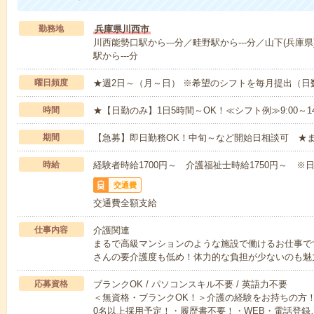
勤務地
兵庫県川西市
川西能勢口駅から---分／畦野駅から---分／山下(兵庫県
駅から---分
曜日頻度
★週2日～（月～日） ※希望のシフトを毎月提出（
時間
★【日勤のみ】1日5時間～OK！≪シフト例≫9:00～14:001
期間
【急募】即日勤務OK！中旬～など開始日相談可 ★
時給
経験者時給1700円～ 介護福祉士時給1750円～ ※日
交通費
交通費全額支給
仕事内容
介護関連
まるで高級マンションのような施設で働けるお仕事で
さんの要介護度も低め！体力的な負担が少ないのも魅
応募資格
ブランクOK / パソコンスキル不要 / 英語力不要
＜無資格・ブランクOK！＞介護の経験をお持ちの方！
0名以上採用予定！・履歴書不要！・WEB・電話登録