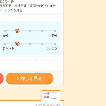
 英語力不要
歴書不要・来社不要（電話登録OK）★社
で…
つづきを見る
女性
男性
テキパキ
コツコツ
詳しく見る
一括
応募
No.BAIB8110433GT19