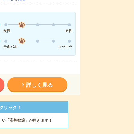
女性
男性
テキパキ
コツコツ
詳しく見る
クリック！
」
や
「応募歓迎」
が届きます！