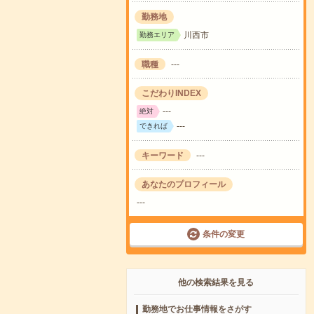
勤務地
川西市
勤務エリア
職種
---
こだわりINDEX
---
絶対
---
できれば
キーワード
---
あなたのプロフィール
---
条件の変更
他の検索結果を見る
勤務地でお仕事情報をさがす