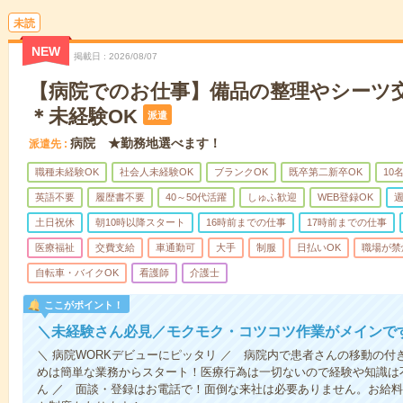
未読
NEW
掲載日
2026/08/07
【病院でのお仕事】備品の整理やシーツ
＊未経験OK
派遣
病院 ★勤務地選べます！
派遣先
職種未経験OK
社会人未経験OK
ブランクOK
既卒第二新卒OK
10
英語不要
履歴書不要
40～50代活躍
しゅふ歓迎
WEB登録OK
週
土日祝休
朝10時以降スタート
16時前までの仕事
17時前までの仕事
医療福祉
交費支給
車通勤可
大手
制服
日払いOK
職場が禁
自転車・バイクOK
看護師
介護士
ここがポイント！
＼未経験さん必見／モクモク・コツコツ作業がメインで
＼ 病院WORKデビューにピッタリ ／ 病院内で患者さんの移動の
めは簡単な業務からスタート！医療行為は一切ないので経験や知識は
ん ／ 面談・登録はお電話で！面倒な来社は必要ありません。お給料