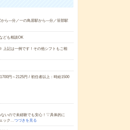
駅から---分／一の鳥居駅から---分／笹部駅
なども相談OK
～09:00※ 上記は一例です！その他シフトもご相
700円～2125円 / 初任者以上：時給1500
わないので未経験でも安心！▽具体的に
ェック…
つづきを見る