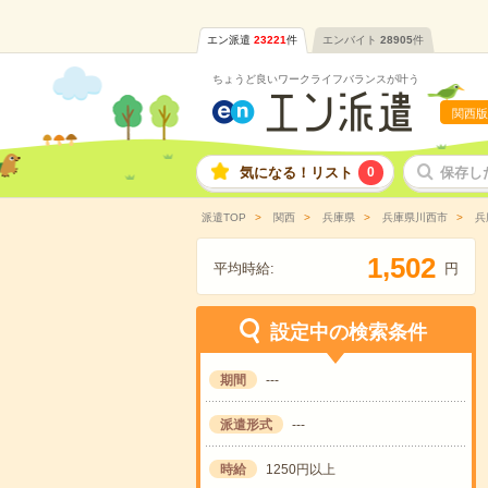
エン派遣
23221
件
エンバイト
28905
件
ちょうど良いワークライフバランスが叶う
関西版
気になる！リスト
0
保存し
派遣TOP
関西
兵庫県
兵庫県川西市
兵
,
1
5
0
2
平均時給:
円
設定中の検索条件
期間
---
派遣形式
---
時給
1250円以上