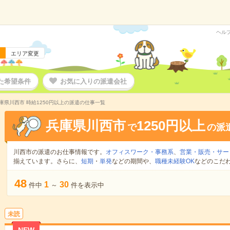
ヘル
エリア変更
た希望条件
お気に入りの派遣会社
庫県川西市 時給1250円以上の派遣の仕事一覧
兵庫県川西市
1250円以上
で
の派
川西市の派遣のお仕事情報です。
オフィスワーク・事務系
、
営業・販売・サー
揃えています。さらに、
短期
・
単発
などの期間や、
職種未経験OK
などのこだ
48
1
30
件中
～
件を表示中
未読