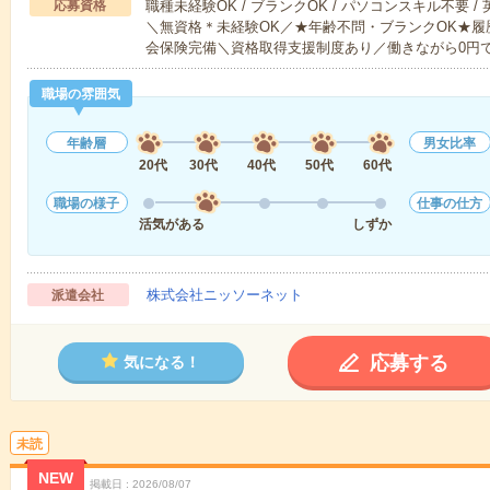
応募資格
職種未経験OK / ブランクOK / パソコンスキル不要 /
＼無資格＊未経験OK／★年齢不問・ブランクOK★履
会保険完備＼資格取得支援制度あり／働きながら0円
職場の雰囲気
年齢層
男女比率
20代
30代
40代
50代
60代
職場の様子
仕事の仕方
活気がある
しずか
株式会社ニッソーネット
派遣会社
応募する
気になる！
未読
NEW
掲載日
2026/08/07