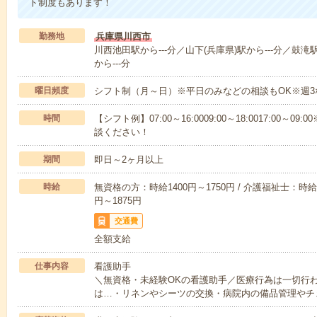
ト制度もあります！
勤務地
兵庫県川西市
川西池田駅から---分／山下(兵庫県)駅から---分／鼓滝
から---分
曜日頻度
シフト制（月～日）※平日のみなどの相談もOK※週3
時間
【シフト例】07:00～16:0009:00～18:0017:00
談ください！
期間
即日～2ヶ月以上
時給
無資格の方：時給1400円～1750円 / 介護福祉士：時給1
円～1875円
交通費
全額支給
仕事内容
看護助手
＼無資格・未経験OKの看護助手／医療行為は一切行
は…・リネンやシーツの交換・病院内の備品管理やチ