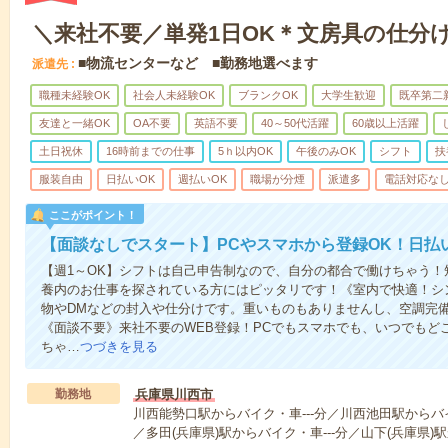
＼来社不要／単発1日OK＊文房具の仕分
■物流センターなど ■勤務地選べます
派遣先
職種未経験OK
社会人未経験OK
ブランクOK
大学生歓迎
既卒第二
友達と一緒OK
OA不要
英語不要
40～50代活躍
60歳以上活躍
土日祝休
16時前までの仕事
5ｈ以内OK
午後のみOK
シフト
扶
服装自由
日払いOK
週払いOK
職場が分煙
派遣多
電話対応な
ここがポイント！
【面談なしでスタート】PCやスマホから登録OK！日払
【週1～OK】シフトは自己申告制なので、自分の都合で働けちゃう
養内のお仕事を探されている方にはピッタリです！《室内で快適！シ
物やDMなどの封入や仕分けです。重いものもありませんし、空調完
《面談不要》来社不要のWEB登録！PCでもスマホでも、いつでもど
ちゃ…
つづきを見る
勤務地
兵庫県川西市
川西能勢口駅からバイク・車---分／川西池田駅からバイ
／多田(兵庫県)駅からバイク・車---分／山下(兵庫県)駅