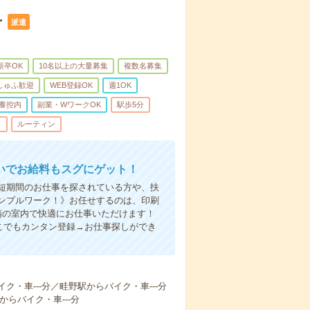
け
派遣
新卒OK
10名以上の大量募集
複数名募集
しゅふ歓迎
WEB登録OK
週1OK
養控内
副業・WワークOK
駅歩5分
し
ルーティン
いでお給料もスグにゲット！
！短期間のお仕事を探されている方や、扶
ンプルワーク！》お任せするのは、印刷
備の室内で快適にお仕事いただけます！
こでもカンタン登録→お仕事探しができ
ク・車---分／畦野駅からバイク・車---分
からバイク・車---分