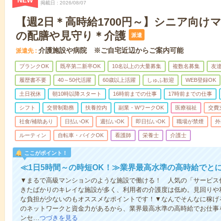
NEW
掲載日
2026/08/07
【週2日＊高時給1700円～】シニア向け
の配膳や見守り＊介護
派遣
介護施設や病院 ※ご自宅近辺からご案内可能
派遣先
ブランクOK
既卒第二新卒OK
10名以上の大量募集
複数名募集
友達
履歴書不要
40～50代活躍
60歳以上活躍
しゅふ歓迎
WEB登録OK
土日祝休
朝10時以降スタート
16時前までの仕事
17時前までの仕事
シフト
交替制勤務
扶養控内
副業・WワークOK
医療福祉
交費
社食/補助あり
日払いOK
週払いOK
即日払いOK
職場が禁煙
外
ルーティン
自転車・バイクOK
看護師
栄養士
介護士
ここがポイント！
≪1日5時間～の時短OK！≫業界最高水準の高時給でと
▼まるで高級マンションのような施設で働ける！ 人気の「サービス
きたばかりのキレイな施設が多く、利用者の介護度は低め。見回りや
な負担が少ないのもオススメなポイントです！▼なんでそんなに稼げる
のネットワークと資金力があるから、業界最高水準の高時給でお仕事
ンセ…
つづきを見る