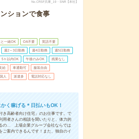
No.CRSF兵庫_19・SNR【本社】
マンションで食事
と一緒OK
OA不要
英語不要
週2～3日勤務
週4日勤務
週5日勤務
5ｈ以内OK
午後のみOK
残業なし
支給
車通勤可
服装自由
国人
派遣多
電話対応なし
にかく稼げる＊日払いもOK！
付き高齢者向け住宅」のお仕事です。で
利用者さんの相談を聞いたりと、体力的
の... 上場企業グループ会社ならでは
をご案内できるんです！また、独自のイ