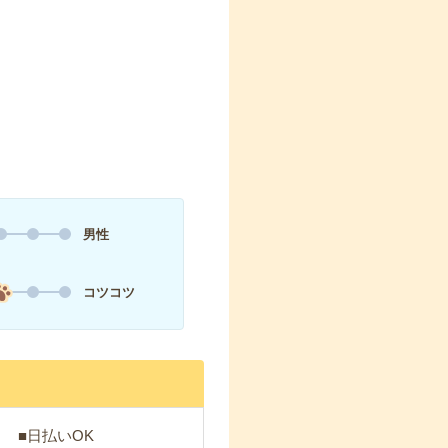
男性
コツコツ
～ ■日払いOK