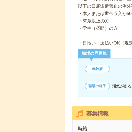
以下の日雇派遣禁止の例外
・本人または世帯収入が50
・60歳以上の方
・学生（昼間）の方
・日払い・週払いOK（規
職場の雰囲気
年齢層
活気がある
職場の様子
募集情報
時給