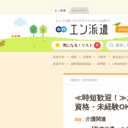
エン派遣
エンバイト
ちょうど良いワークライフバランスが叶う
関東版
気になる！リスト
0
保存し
派遣TOP
関西
兵庫県
川西市
株式会社ブ
派遣TOP
能勢電鉄妙見線
畦野駅
≪時短歓迎！
掲載日
2026
/
08
/
02
≪時短歓迎！≫
資格・未経験O
介護関連
職種