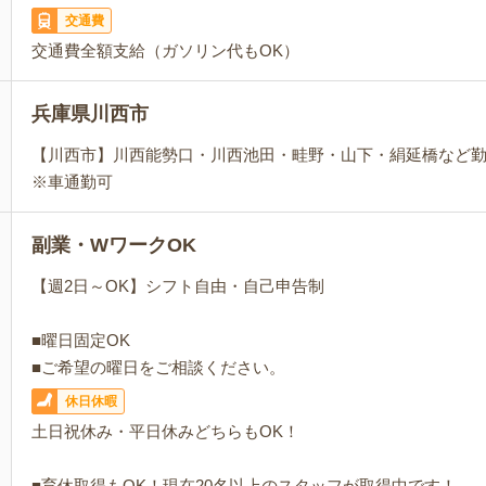
交通費
交通費全額支給（ガソリン代もOK）
兵庫県川西市
【川西市】川西能勢口・川西池田・畦野・山下・絹延橋など
※車通勤可
副業・WワークOK
【週2日～OK】シフト自由・自己申告制
■曜日固定OK
■ご希望の曜日をご相談ください。
休日休暇
土日祝休み・平日休みどちらもOK！
■育休取得もOK！現在20名以上のスタッフが取得中です！