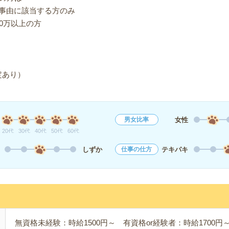
事由に該当する方のみ
0万以上の方
定あり）
女性
男女比率
20代
30代
40代
50代
60代
しずか
テキパキ
仕事の仕方
無資格未経験：時給1500円～ 有資格or経験者：時給1700円