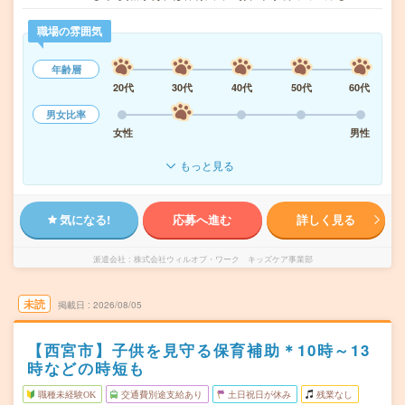
職場の雰囲気
年齢層
20代
30代
40代
50代
60代
男女比率
女性
男性
もっと見る
気になる!
応募へ進む
詳しく見る
派遣会社
株式会社ウィルオブ・ワーク キッズケア事業部
未読
掲載日
2026/08/05
【西宮市】子供を見守る保育補助＊10時～13
時などの時短も
職種未経験OK
交通費別途支給あり
土日祝日が休み
残業なし