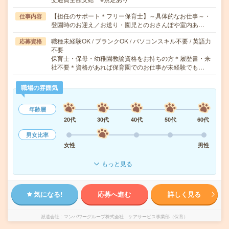
【担任のサポート＊フリー保育士】～具体的なお仕事～・
仕事内容
登園時のお迎え／お送り・園児とのおさんぽや室内あ…
職種未経験OK / ブランクOK / パソコンスキル不要 / 英語力
応募資格
不要
保育士・保母・幼稚園教諭資格をお持ちの方＊履歴書・来
社不要＊資格があれば保育園でのお仕事が未経験でも…
職場の雰囲気
年齢層
20代
30代
40代
50代
60代
男女比率
女性
男性
もっと見る
気になる!
応募へ進む
詳しく見る
派遣会社
マンパワーグループ株式会社 ケアサービス事業部（保育）