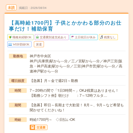
未読
掲載日
2026/08/04
【高時給1700円】子供とかかわる部分のお仕
事だけ！補助保育
職種未経験OK
交通費別途支給あり
土日祝日が休み
残業なし
WEB登録OK
派遣
神戸市中央区
勤務地
神戸(兵庫県)駅から---分／三ノ宮駅から---分／神戸三宮(阪
急・神戸高速)駅から---分／三宮(神戸市営)駅から---分／高
速神戸駅から---分
【急募】月～金で週2日～勤務
曜日頻度
7～20時の間で「1日3時間～」OK♪残業はありません！
時間
【勤務シフト例】朝だけ ：7～12時フルタ…
【急募】即日～長期まで大歓迎！ 8月～、9月～など希望も
期間
聞かせてくださいね！
時給1700円～ ◇日払いOK
時給
交通費