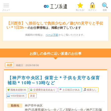
メニュー
気になる!
ログイン
検索
【川西市】＼担任なしで負担少なめ／遊びの見守りと手伝
い＊1日3h～
のお仕事情報は、掲載が終了しています
掲載時の情報は、
ページ下部
からご覧いただけます。
お探しの条件に近い派遣のお仕事
未読
掲載日
2026/08/06
【神戸市中央区】保育士＊子供を見守る保育
補助＊10時～13時など
職種未経験OK
交通費別途支給あり
土日祝日が休み
残業なし
WEB登録OK
派遣
神戸市中央区
勤務地
神戸(兵庫県)駅から---分／三ノ宮駅から---分／神戸三宮(阪