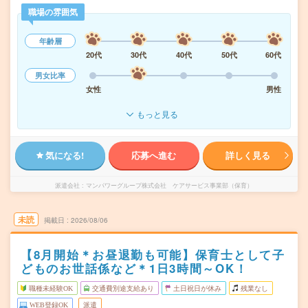
職場の雰囲気
年齢層
20代
30代
40代
50代
60代
男女比率
女性
男性
もっと見る
気になる!
応募へ進む
詳しく見る
派遣会社
マンパワーグループ株式会社 ケアサービス事業部（保育）
未読
掲載日
2026/08/06
【8月開始＊お昼退勤も可能】保育士として子
どものお世話係など＊1日3時間～OK！
職種未経験OK
交通費別途支給あり
土日祝日が休み
残業なし
WEB登録OK
派遣