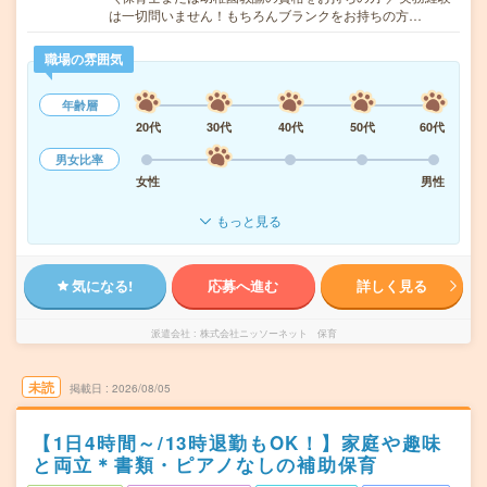
は一切問いません！もちろんブランクをお持ちの方…
職場の雰囲気
年齢層
20代
30代
40代
50代
60代
男女比率
女性
男性
もっと見る
気になる!
応募へ進む
詳しく見る
派遣会社
株式会社ニッソーネット 保育
未読
掲載日
2026/08/05
【1日4時間～/13時退勤もOK！】家庭や趣味
と両立＊書類・ピアノなしの補助保育