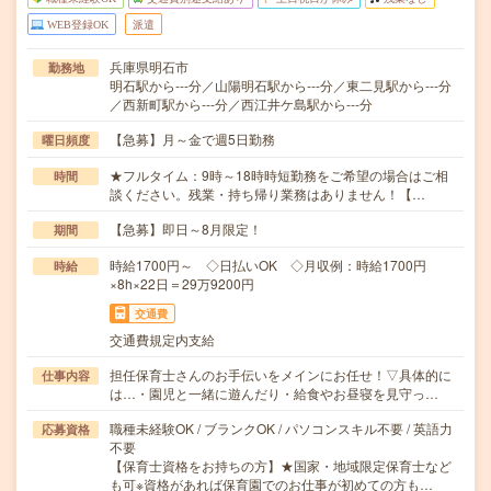
WEB登録OK
派遣
兵庫県明石市
勤務地
明石駅から---分／山陽明石駅から---分／東二見駅から---分
／西新町駅から---分／西江井ケ島駅から---分
【急募】月～金で週5日勤務
曜日頻度
★フルタイム：9時～18時時短勤務をご希望の場合はご相
時間
談ください。残業・持ち帰り業務はありません！【…
【急募】即日～8月限定！
期間
時給1700円～ ◇日払いOK ◇月収例：時給1700円
時給
×8h×22日＝29万9200円
交通費
交通費規定内支給
担任保育士さんのお手伝いをメインにお任せ！▽具体的に
仕事内容
は…・園児と一緒に遊んだり・給食やお昼寝を見守っ…
職種未経験OK / ブランクOK / パソコンスキル不要 / 英語力
応募資格
不要
【保育士資格をお持ちの方】★国家・地域限定保育士など
も可※資格があれば保育園でのお仕事が初めての方も…