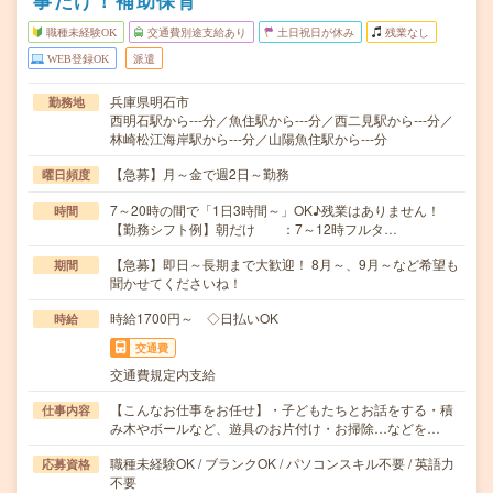
事だけ！補助保育
職種未経験OK
交通費別途支給あり
土日祝日が休み
残業なし
WEB登録OK
派遣
兵庫県明石市
勤務地
西明石駅から---分／魚住駅から---分／西二見駅から---分／
林崎松江海岸駅から---分／山陽魚住駅から---分
【急募】月～金で週2日～勤務
曜日頻度
7～20時の間で「1日3時間～」OK♪残業はありません！
時間
【勤務シフト例】朝だけ ：7～12時フルタ…
【急募】即日～長期まで大歓迎！ 8月～、9月～など希望も
期間
聞かせてくださいね！
時給1700円～ ◇日払いOK
時給
交通費
交通費規定内支給
【こんなお仕事をお任せ】・子どもたちとお話をする・積
仕事内容
み木やボールなど、遊具のお片付け・お掃除…などを…
職種未経験OK / ブランクOK / パソコンスキル不要 / 英語力
応募資格
不要