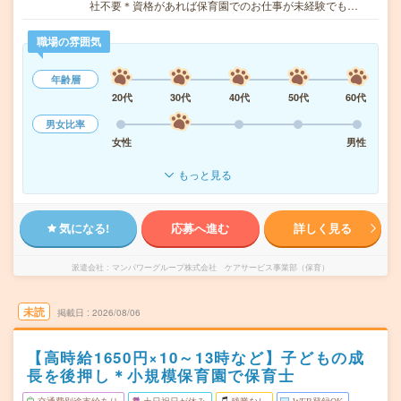
社不要＊資格があれば保育園でのお仕事が未経験でも…
職場の雰囲気
年齢層
20代
30代
40代
50代
60代
男女比率
女性
男性
もっと見る
気になる!
応募へ進む
詳しく見る
派遣会社
マンパワーグループ株式会社 ケアサービス事業部（保育）
未読
掲載日
2026/08/06
【高時給1650円×10～13時など】子どもの成
長を後押し＊小規模保育園で保育士