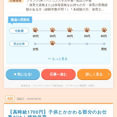
ブランクOK / パソコンスキル不要 / 英語力不要
応募資格
・保育士資格または保母資格をお持ちの方・保育の実務経
験がある方（経験年数不問！）＊未経験の方、保育士…
職場の雰囲気
年齢層
20代
30代
40代
50代
60代
男女比率
女性
男性
もっと見る
気になる!
応募へ進む
詳しく見る
派遣会社
マンパワーグループ株式会社 ケアサービス事業部（保育）
未読
掲載日
2026/08/06
【高時給1700円】子供とかかわる部分のお仕