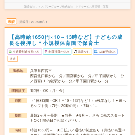
派遣会社
マンパワーグループ株式会社 ケアサービス事業部（保育）
未読
掲載日
2026/08/04
【高時給1650円×10～13時など】子どもの成
長を後押し＊小規模保育園で保育士
交通費別途支給あり
土日祝日が休み
残業なし
WEB登録OK
派遣
兵庫県西宮市
勤務地
西宮北口駅から---分／西宮駅から---分／甲子園駅から---分
／西宮(ＪＲ線)駅から---分／甲子園口駅から---分
週2日～OK（月～金）
曜日頻度
〈1日3時間～OK！＊10～13時など！〉※残業なし！▼選べ
時間
るシフト例（7時～20時の間）・7時～1…
最短2ヶ月～長期 ★急募 ★8月～、さらに先のスタート
期間
もOK！開始日ご相談ください。
時給1650円～ ★日払い／週払い制度あり（月払いも選べ
時給
ます）※稼働開始時は手続き完了次第のお支払いとなりま