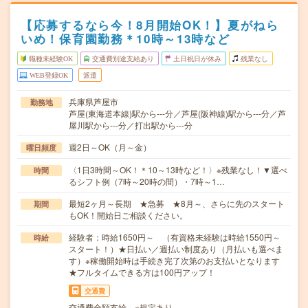
【応募するなら今！8月開始OK！】夏がねら
いめ！保育園勤務＊10時～13時など
職種未経験OK
交通費別途支給あり
土日祝日が休み
残業なし
WEB登録OK
派遣
兵庫県芦屋市
勤務地
芦屋(東海道本線)駅から---分／芦屋(阪神線)駅から---分／芦
屋川駅から---分／打出駅から---分
週2日～OK（月～金）
曜日頻度
〈1日3時間～OK！＊10～13時など！〉※残業なし！▼選べ
時間
るシフト例（7時～20時の間）・7時～1…
最短2ヶ月～長期 ★急募 ★8月～、さらに先のスタート
期間
もOK！開始日ご相談ください。
経験者：時給1650円～ （有資格未経験は時給1550円～
時給
スタート！）★日払い／週払い制度あり（月払いも選べま
す）※稼働開始時は手続き完了次第のお支払いとなります
★フルタイムできる方は100円アップ！
交通費
交通費全額支給 ※規定あり