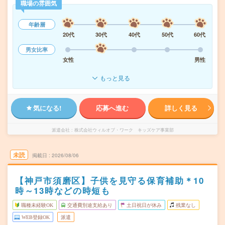
職場の雰囲気
年齢層
20代
30代
40代
50代
60代
男女比率
女性
男性
もっと見る
気になる!
応募へ進む
詳しく見る
派遣会社
株式会社ウィルオブ・ワーク キッズケア事業部
未読
掲載日
2026/08/06
【神戸市須磨区】子供を見守る保育補助＊10
時～13時などの時短も
職種未経験OK
交通費別途支給あり
土日祝日が休み
残業なし
WEB登録OK
派遣