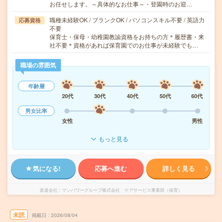
お任せします。～具体的なお仕事～・登園時のお迎…
職種未経験OK / ブランクOK / パソコンスキル不要 / 英語力
応募資格
不要
保育士・保母・幼稚園教諭資格をお持ちの方＊履歴書・来
社不要＊資格があれば保育園でのお仕事が未経験でも…
職場の雰囲気
年齢層
20代
30代
40代
50代
60代
男女比率
女性
男性
もっと見る
気になる!
応募へ進む
詳しく見る
派遣会社
マンパワーグループ株式会社 ケアサービス事業部（保育）
未読
掲載日
2026/08/04