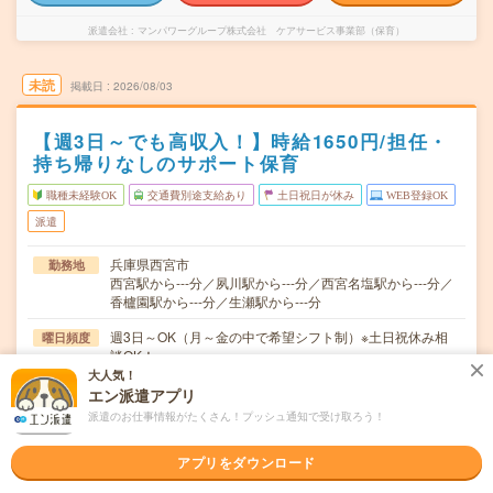
派遣会社
マンパワーグループ株式会社 ケアサービス事業部（保育）
未読
掲載日
2026/08/03
【週3日～でも高収入！】時給1650円/担任・
持ち帰りなしのサポート保育
職種未経験OK
交通費別途支給あり
土日祝日が休み
WEB登録OK
派遣
兵庫県西宮市
勤務地
西宮駅から---分／夙川駅から---分／西宮名塩駅から---分／
香櫨園駅から---分／生瀬駅から---分
週3日～OK（月～金の中で希望シフト制）※土日祝休み相
曜日頻度
談OK！
大人気！
≪シフト例≫8:00～17:009:00～18:0010:00～19:00 な
時間
エン派遣アプリ
ど！※週20時間以上の…
派遣のお仕事情報がたくさん！プッシュ通知で受け取ろう！
【急募】即日～2ヶ月以上 ※新学期からのスタートもOK!
期間
アプリをダウンロード
時給1650円～ ■日払いOK
時給