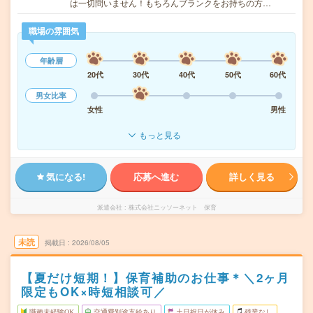
は一切問いません！もちろんブランクをお持ちの方…
職場の雰囲気
年齢層
20代
30代
40代
50代
60代
男女比率
女性
男性
もっと見る
気になる!
応募へ進む
詳しく見る
派遣会社
株式会社ニッソーネット 保育
未読
掲載日
2026/08/05
【夏だけ短期！】保育補助のお仕事＊＼2ヶ月
限定もOK×時短相談可／
職種未経験OK
交通費別途支給あり
土日祝日が休み
残業なし