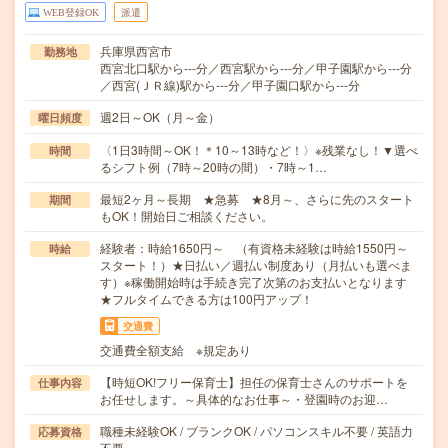
WEB登録OK
派遣
兵庫県西宮市
勤務地
西宮北口駅から---分／西宮駅から---分／甲子園駅から---分
／西宮(ＪＲ線)駅から---分／甲子園口駅から---分
週2日～OK（月～金）
曜日頻度
〈1日3時間～OK！＊10～13時など！〉※残業なし！▼選べ
時間
るシフト例（7時～20時の間）・7時～1…
最短2ヶ月～長期 ★急募 ★8月～、さらに先のスタート
期間
もOK！開始日ご相談ください。
経験者：時給1650円～ （有資格未経験は時給1550円～
時給
スタート！）★日払い／週払い制度あり（月払いも選べま
す）※稼働開始時は手続き完了次第のお支払いとなります
★フルタイムできる方は100円アップ！
交通費
交通費全額支給 ※規定あり
【時短OK!フリー保育士】担任の保育士さんのサポートを
仕事内容
お任せします。～具体的なお仕事～・登園時のお迎…
職種未経験OK / ブランクOK / パソコンスキル不要 / 英語力
応募資格
不要