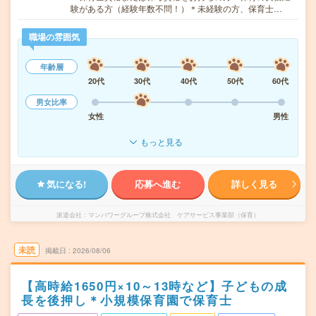
験がある方（経験年数不問！）＊未経験の方、保育士…
職場の雰囲気
年齢層
20代
30代
40代
50代
60代
男女比率
女性
男性
もっと見る
気になる!
応募へ進む
詳しく見る
派遣会社
マンパワーグループ株式会社 ケアサービス事業部（保育）
未読
掲載日
2026/08/06
【高時給1650円×10～13時など】子どもの成
長を後押し＊小規模保育園で保育士