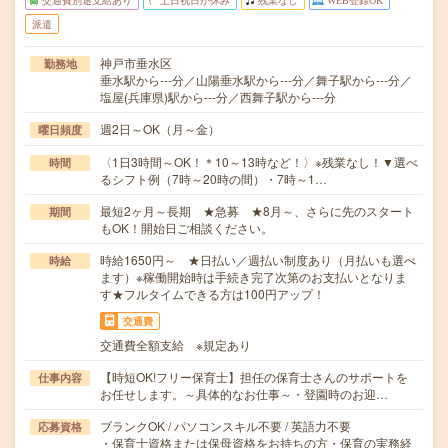
交通費別途支給あり
土日祝日が休み
残業なし
WEB登録OK
派遣
神戸市垂水区
勤務地
垂水駅から---分／山陽垂水駅から---分／舞子駅から---分／
塩屋(兵庫県)駅から---分／西舞子駅から---分
週2日～OK（月～金）
曜日頻度
〈1日3時間～OK！＊10～13時など！〉※残業なし！▼選べ
時間
るシフト例（7時～20時の間）・7時～1…
最短2ヶ月～長期 ★急募 ★8月～、さらに先のスタート
期間
もOK！開始日ご相談ください。
時給1650円～ ★日払い／週払い制度あり（月払いも選べ
時給
ます）※稼働開始時は手続き完了次第のお支払いとなりま
す★フルタイムできる方は100円アップ！
交通費
交通費全額支給 ※規定あり
【時短OK!フリー保育士】担任の保育士さんのサポートを
仕事内容
お任せします。～具体的なお仕事～・登園時のお迎…
ブランクOK / パソコンスキル不要 / 英語力不要
応募資格
・保育士資格または保母資格をお持ちの方・保育の実務経