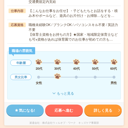
交通費規定内支給
【こんなお仕事をお任せ】・子どもたちとお話をする・積
仕事内容
み木やボールなど、遊具のお片付け・お掃除…などを…
職種未経験OK / ブランクOK / パソコンスキル不要 / 英語力
応募資格
不要
【保育士資格をお持ちの方】★国家・地域限定保育士など
も可※資格があれば保育園でのお仕事が初めての方も…
職場の雰囲気
年齢層
20代
30代
40代
50代
60代
男女比率
女性
男性
もっと見る
気になる!
応募へ進む
詳しく見る
派遣会社
株式会社ウィルオブ・ワーク キッズケア事業部