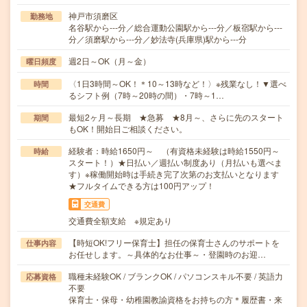
神戸市須磨区
勤務地
名谷駅から---分／総合運動公園駅から---分／板宿駅から---
分／須磨駅から---分／妙法寺(兵庫県)駅から---分
週2日～OK（月～金）
曜日頻度
〈1日3時間～OK！＊10～13時など！〉※残業なし！▼選べ
時間
るシフト例（7時～20時の間）・7時～1…
最短2ヶ月～長期 ★急募 ★8月～、さらに先のスタート
期間
もOK！開始日ご相談ください。
経験者：時給1650円～ （有資格未経験は時給1550円～
時給
スタート！）★日払い／週払い制度あり（月払いも選べま
す）※稼働開始時は手続き完了次第のお支払いとなります
★フルタイムできる方は100円アップ！
交通費
交通費全額支給 ※規定あり
【時短OK!フリー保育士】担任の保育士さんのサポートを
仕事内容
お任せします。～具体的なお仕事～・登園時のお迎…
職種未経験OK / ブランクOK / パソコンスキル不要 / 英語力
応募資格
不要
保育士・保母・幼稚園教諭資格をお持ちの方＊履歴書・来