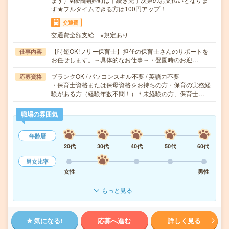
す★フルタイムできる方は100円アップ！
交通費
交通費全額支給 ※規定あり
【時短OK!フリー保育士】担任の保育士さんのサポートを
仕事内容
お任せします。～具体的なお仕事～・登園時のお迎…
ブランクOK / パソコンスキル不要 / 英語力不要
応募資格
・保育士資格または保母資格をお持ちの方・保育の実務経
験がある方（経験年数不問！）＊未経験の方、保育士…
職場の雰囲気
年齢層
20代
30代
40代
50代
60代
男女比率
女性
男性
もっと見る
気になる!
応募へ進む
詳しく見る