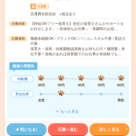
交通費
交通費全額支給 ※規定あり
【時短OK!フリー保育士】担任の保育士さんのサポートを
仕事内容
お任せします。～具体的なお仕事～・登園時のお迎…
職種未経験OK / ブランクOK / パソコンスキル不要 / 英語力
応募資格
不要
保育士・保母・幼稚園教諭資格をお持ちの方＊履歴書・来
社不要＊資格があれば保育園でのお仕事が未経験でも…
職場の雰囲気
年齢層
20代
30代
40代
50代
60代
男女比率
女性
男性
もっと見る
気になる!
応募へ進む
詳しく見る