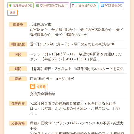
職種未経験OK
交通費別途支給あり
土日祝日が休み
WEB登録OK
派遣
兵庫県西宮市
勤務地
西宮駅から---分／夙川駅から---分／西宮名塩駅から---分／
香櫨園駅から---分／生瀬駅から---分
週5日シフト制（月～日）※平日のみなどの相談もOK
曜日頻度
≪シフト例≫1日4時間～OK！希望の時間帯をお選びくだ
時間
さい！【午前メイン】9:00～13:00（お昼…
【急募】即日～2ヶ月以上 ※新学期からのスタートもOK!
期間
時給1650円～ ■日払いOK
時給
交通費
交通費全額支給
＼認可保育園での補助保育業務／▼お任せするお仕事
仕事内容
は…・お遊戯、おさんぽの付き添い・お昼ごはん、おや
つ…
職種未経験OK / ブランクOK / パソコンスキル不要 / 英語力
応募資格
不要
＼保育士または幼稚園教諭の資格をお持ちの方 ／実務経験