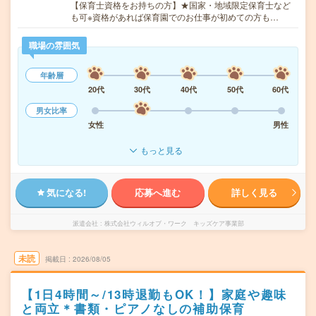
【保育士資格をお持ちの方】★国家・地域限定保育士など
も可※資格があれば保育園でのお仕事が初めての方も…
職場の雰囲気
年齢層
20代
30代
40代
50代
60代
男女比率
女性
男性
もっと見る
気になる!
応募へ進む
詳しく見る
派遣会社
株式会社ウィルオブ・ワーク キッズケア事業部
未読
掲載日
2026/08/05
【1日4時間～/13時退勤もOK！】家庭や趣味
と両立＊書類・ピアノなしの補助保育