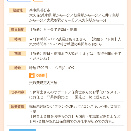
兵庫県明石市
勤務地
大久保(兵庫県)駅から---分／朝霧駅から---分／江井ケ島駅
から---分／大蔵谷駅から---分／人丸前駅から---分
【急募】月～金で週2日～勤務
曜日頻度
★1日3時間～OK♪残業はありません！【勤務シフト例】人
時間
気の時間帯：9～12時ご希望の時間帯をお知ら…
【急募】即日～長期まで大歓迎！ まずは、希望を聞かせて
期間
くださいね！
時給1700円～ ◇日払いOK
時給
交通費
交通費規定内支給
＼保育士さんのサポート／保育士さんのお手伝いをメイン
仕事内容
にお任せ！▽具体的には…・園児と一緒に遊んだり・…
職種未経験OK / ブランクOK / パソコンスキル不要 / 英語力
応募資格
不要
【保育士資格をお持ちの方】★国家・地域限定保育士など
も可※資格があれば保育園でのお仕事が初めての方も…