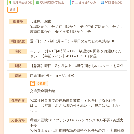
職種未経験OK
交通費別途支給あり
土日祝日が休み
WEB登録OK
派遣
兵庫県宝塚市
勤務地
宝塚駅から---分／仁川駅から---分／中山寺駅から---分／宝
塚南口駅から---分／逆瀬川駅から---分
週5日シフト制（月～日）※平日のみなどの相談もOK
曜日頻度
≪シフト例≫1日4時間～OK！希望の時間帯をお選びくだ
時間
さい！【午前メイン】9:00～13:00（お昼…
【急募】即日～2ヶ月以上 ※新学期からのスタートもOK!
期間
時給1650円～ ■日払いOK
時給
交通費
交通費全額支給
＼認可保育園での補助保育業務／▼お任せするお仕事
仕事内容
は…・お遊戯、おさんぽの付き添い・お昼ごはん、おや
つ…
職種未経験OK / ブランクOK / パソコンスキル不要 / 英語力
応募資格
不要
＼保育士または幼稚園教諭の資格をお持ちの方 ／実務経験