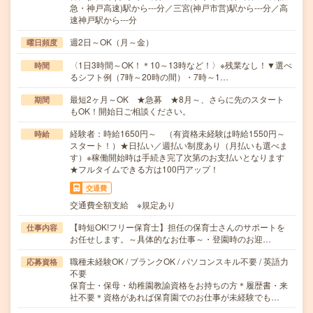
急・神戸高速)駅から---分／三宮(神戸市営)駅から---分／高
速神戸駅から---分
週2日～OK（月～金）
曜日頻度
〈1日3時間～OK！＊10～13時など！〉※残業なし！▼選べ
時間
るシフト例（7時～20時の間）・7時～1…
最短2ヶ月～OK ★急募 ★8月～、さらに先のスタート
期間
もOK！開始日ご相談ください。
経験者：時給1650円～ （有資格未経験は時給1550円～
時給
スタート！）★日払い／週払い制度あり（月払いも選べま
す）※稼働開始時は手続き完了次第のお支払いとなります
★フルタイムできる方は100円アップ！
交通費
交通費全額支給 ※規定あり
【時短OK!フリー保育士】担任の保育士さんのサポートを
仕事内容
お任せします。～具体的なお仕事～・登園時のお迎…
職種未経験OK / ブランクOK / パソコンスキル不要 / 英語力
応募資格
不要
保育士・保母・幼稚園教諭資格をお持ちの方＊履歴書・来
社不要＊資格があれば保育園でのお仕事が未経験でも…