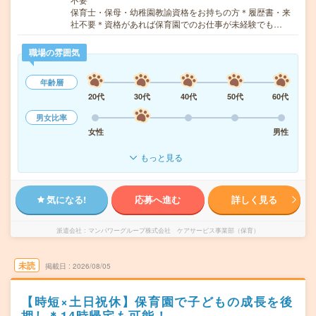
保育士・保母・幼稚園教諭資格をお持ちの方＊履歴書・来
社不要＊資格があれば保育園でのお仕事が未経験でも…
職場の雰囲気
年齢層
20代
30代
40代
50代
60代
男女比率
女性
男性
もっと見る
気になる!
応募へ進む
詳しく見る
派遣会社
マンパワーグループ株式会社 ケアサービス事業部（保育）
未読
掲載日
2026/08/05
【時短×土日祝休】保育園で子どもの成長を後
押し＊14時帰宅も可能！