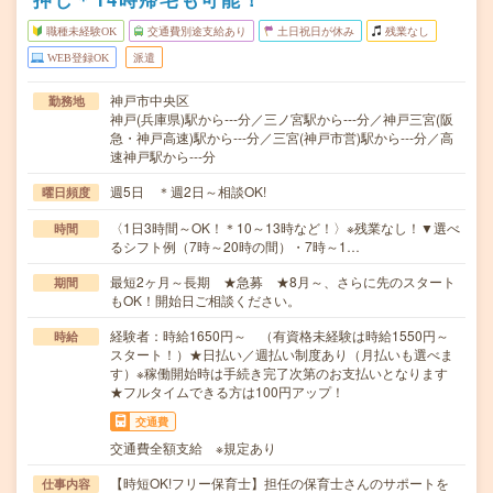
職種未経験OK
交通費別途支給あり
土日祝日が休み
残業なし
WEB登録OK
派遣
神戸市中央区
勤務地
神戸(兵庫県)駅から---分／三ノ宮駅から---分／神戸三宮(阪
急・神戸高速)駅から---分／三宮(神戸市営)駅から---分／高
速神戸駅から---分
週5日 ＊週2日～相談OK!
曜日頻度
〈1日3時間～OK！＊10～13時など！〉※残業なし！▼選べ
時間
るシフト例（7時～20時の間）・7時～1…
最短2ヶ月～長期 ★急募 ★8月～、さらに先のスタート
期間
もOK！開始日ご相談ください。
経験者：時給1650円～ （有資格未経験は時給1550円～
時給
スタート！）★日払い／週払い制度あり（月払いも選べま
す）※稼働開始時は手続き完了次第のお支払いとなります
★フルタイムできる方は100円アップ！
交通費
交通費全額支給 ※規定あり
【時短OK!フリー保育士】担任の保育士さんのサポートを
仕事内容