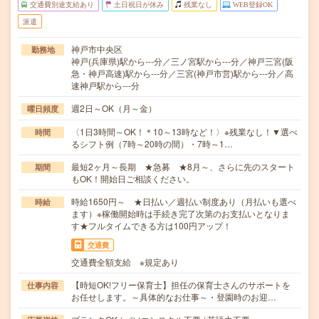
交通費別途支給あり
土日祝日が休み
残業なし
WEB登録OK
派遣
神戸市中央区
勤務地
神戸(兵庫県)駅から---分／三ノ宮駅から---分／神戸三宮(阪
急・神戸高速)駅から---分／三宮(神戸市営)駅から---分／高
速神戸駅から---分
週2日～OK（月～金）
曜日頻度
〈1日3時間～OK！＊10～13時など！〉※残業なし！▼選べ
時間
るシフト例（7時～20時の間）・7時～1…
最短2ヶ月～長期 ★急募 ★8月～、さらに先のスタート
期間
もOK！開始日ご相談ください。
時給1650円～ ★日払い／週払い制度あり（月払いも選べ
時給
ます）※稼働開始時は手続き完了次第のお支払いとなりま
す★フルタイムできる方は100円アップ！
交通費
交通費全額支給 ※規定あり
【時短OK!フリー保育士】担任の保育士さんのサポートを
仕事内容
お任せします。～具体的なお仕事～・登園時のお迎…