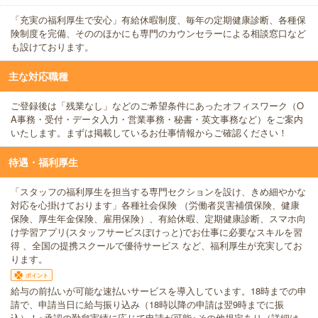
「充実の福利厚生で安心」有給休暇制度、毎年の定期健康診断、各種保
険制度を完備、そののほかにも専門のカウンセラーによる相談窓口など
も設けております。
主な対応職種
ご登録後は「残業なし」などのご希望条件にあったオフィスワーク（O
A事務・受付・データ入力・営業事務・秘書・英文事務など）をご案内
いたします。まずは掲載しているお仕事情報からご確認ください！
待遇・福利厚生
「スタッフの福利厚生を担当する専門セクションを設け、きめ細やかな
対応を心掛けております」各種社会保険 （労働者災害補償保険、健康
保険、厚生年金保険、雇用保険）、有給休暇、定期健康診断、スマホ向
け学習アプリ(スタッフサービスぽけっと)でお仕事に必要なスキルを習
得 、全国の提携スクールで優待サービス など、福利厚生が充実してお
ります。
ポイント
給与の前払いが可能な速払いサービスを導入しています。18時までの申
請で、申請当日に給与振り込み（18時以降の申請は翌9時までに振
込）！※承認の勤怠実績に応じて申請が可能※その他規定あり（詳細は