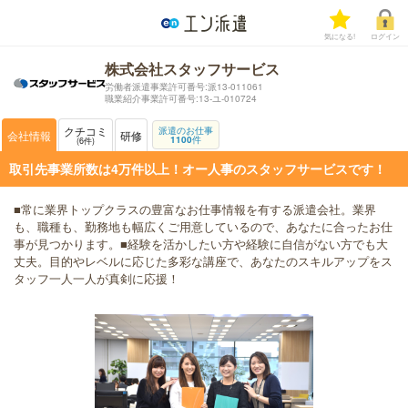
気になる!
ログイン
株式会社スタッフサービス
労働者派遣事業許可番号:派13-011061
職業紹介事業許可番号:13-ユ-010724
クチコミ
派遣のお仕事
会社情報
研修
1100
件
6
件
取引先事業所数は4万件以上！オー人事のスタッフサービスです！
■常に業界トップクラスの豊富なお仕事情報を有する派遣会社。業界
も、職種も、勤務地も幅広くご用意しているので、あなたに合ったお仕
事が見つかります。■経験を活かしたい方や経験に自信がない方でも大
丈夫。目的やレベルに応じた多彩な講座で、あなたのスキルアップをス
タッフ一人一人が真剣に応援！