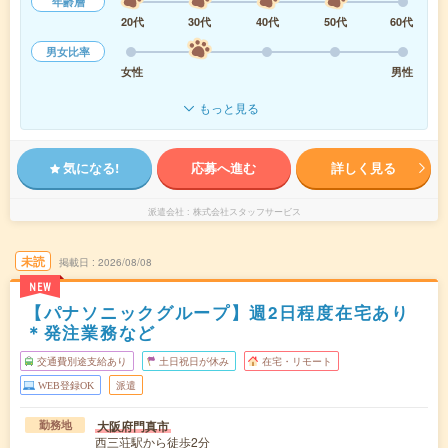
年齢層
20代
30代
40代
50代
60代
男女比率
女性
男性
もっと見る
気になる!
応募へ進む
詳しく見る
派遣会社
株式会社スタッフサービス
未読
掲載日
2026/08/08
NEW
【パナソニックグループ】週2日程度在宅あり
＊発注業務など
交通費別途支給あり
土日祝日が休み
在宅・リモート
WEB登録OK
派遣
大阪府門真市
勤務地
西三荘駅から徒歩2分