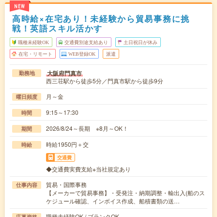
NEW
高時給×在宅あり！未経験から貿易事務に挑
戦！英語スキル活かす
職種未経験OK
交通費別途支給あり
土日祝日が休み
在宅・リモート
WEB登録OK
派遣
大阪府門真市
勤務地
西三荘駅から徒歩5分／門真市駅から徒歩9分
月～金
曜日頻度
9:15～17:30
時間
2026/8/24～長期 ※8月～OK！
期間
時給1950円＋交
時給
交通費
◆交通費実費支給※当社規定あり
貿易・国際事務
仕事内容
【メーカーで貿易事務】・受発注・納期調整・輸出入(船のス
ケジュール確認、インボイス作成、船積書類の送…
職種未経験OK / ブランクOK
応募資格