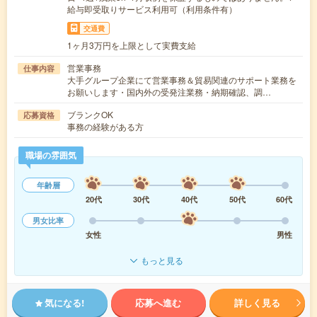
給与即受取りサービス利用可（利用条件有）
交通費
1ヶ月3万円を上限として実費支給
営業事務
仕事内容
大手グループ企業にて営業事務＆貿易関連のサポート業務を
お願いします・国内外の受発注業務・納期確認、調…
ブランクOK
応募資格
事務の経験がある方
職場の雰囲気
年齢層
20代
30代
40代
50代
60代
男女比率
女性
男性
もっと見る
気になる!
応募へ進む
詳しく見る