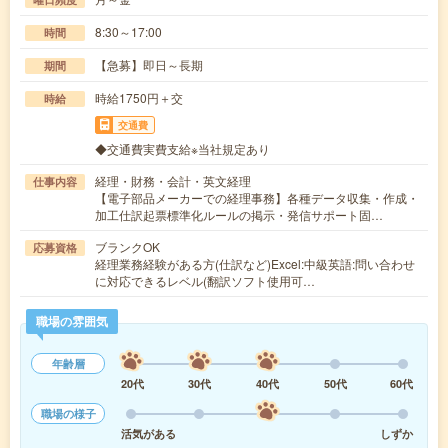
8:30～17:00
時間
【急募】即日～長期
期間
時給1750円＋交
時給
交通費
◆交通費実費支給※当社規定あり
経理・財務・会計・英文経理
仕事内容
【電子部品メーカーでの経理事務】各種データ収集・作成・
加工仕訳起票標準化ルールの掲示・発信サポート固…
ブランクOK
応募資格
経理業務経験がある方(仕訳など)Excel:中級英語:問い合わせ
に対応できるレベル(翻訳ソフト使用可…
職場の雰囲気
年齢層
20代
30代
40代
50代
60代
職場の様子
活気がある
しずか