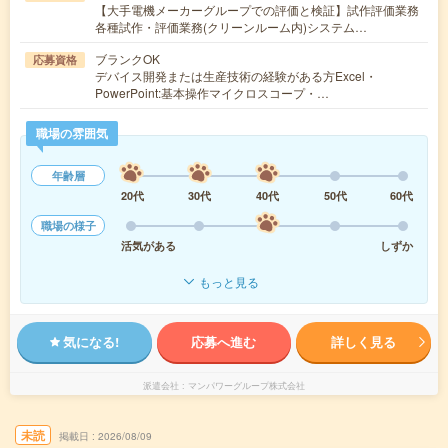
【大手電機メーカーグループでの評価と検証】試作評価業務
各種試作・評価業務(クリーンルーム内)システム…
ブランクOK
応募資格
デバイス開発または生産技術の経験がある方Excel・
PowerPoint:基本操作マイクロスコープ・…
職場の雰囲気
年齢層
20代
30代
40代
50代
60代
職場の様子
活気がある
しずか
もっと見る
気になる!
応募へ進む
詳しく見る
派遣会社
マンパワーグループ株式会社
未読
掲載日
2026/08/09