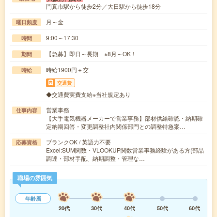
門真市駅から徒歩2分／大日駅から徒歩18分
月～金
曜日頻度
9:00～17:30
時間
【急募】即日～長期 ※8月～OK！
期間
時給1900円＋交
時給
交通費
◆交通費実費支給※当社規定あり
営業事務
仕事内容
【大手電気機器メーカーで営業事務】部材供給確認・納期確
定納期回答・変更調整社内関係部門との調整特急案…
ブランクOK / 英語力不要
応募資格
Excel:SUM関数・VLOOKUP関数営業事務経験がある方(部品
調達・部材手配、納期調整・管理な…
職場の雰囲気
年齢層
20代
30代
40代
50代
60代