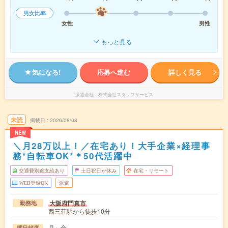
男女比率
女性
男性
もっと見る
気になる!
応募へ進む
詳しく見る
派遣会社
株式会社スタッフサービス
未読
掲載日
2026/08/08
NEW
＼月28万以上！／在宅あり！大手企業×経理事
務*自転車OK*＊50代活躍中
交通費別途支給あり
土日祝日が休み
在宅・リモート
WEB登録OK
派遣
大阪府門真市
勤務地
西三荘駅から徒歩10分
月～金
曜日頻度