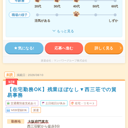
年齢層
20代
30代
40代
50代
60代
職場の様子
活気がある
しずか
もっと見る
気になる!
応募へ進む
詳しく見る
派遣会社
マンパワーグループ株式会社
未読
掲載日
2026/08/10
NEW
【在宅勤務OK】残業ほぼなし▼西三荘での貿
易事務
交通費別途支給あり
土日祝日が休み
在宅・リモート
WEB登録OK
派遣
大阪府門真市
勤務地
西三荘駅から徒歩3分