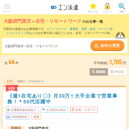
メニュー
気になる!
ログイン
検索
大阪府門真市
×
在宅・リモートワーク
のお仕事一覧
門真市の派遣のお仕事情報です。
オフィスワーク・事務系
、
営業・販売・サービス系
、
クリエイティブ系
などのお仕事を取り揃えています。在宅・リモートワークの条件
の他に、
交通費別途支給あり
、
職種未経験OK
、
友だちと一緒の応募OK
などのこだわ
り条件も取り揃えています。
条件の変更
大阪府門真市 / 在宅・リモートワーク
64
1,705
全
件
平均時給:
円
時給順
新着順
未読
掲載日
2026/08/10
NEW
《週1在宅あり〇》月30万↑大手企業で営業事
務！＊50代活躍中
交通費別途支給あり
土日祝日が休み
在宅・リモート
WEB登録OK
派遣
大阪府門真市
勤務地