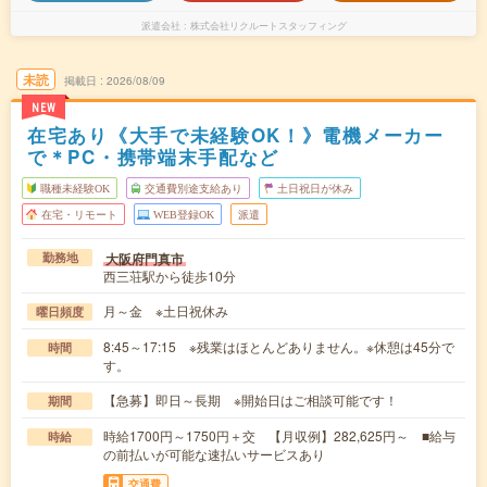
派遣会社
株式会社リクルートスタッフィング
未読
掲載日
2026/08/09
NEW
在宅あり《大手で未経験OK！》電機メーカー
で＊PC・携帯端末手配など
職種未経験OK
交通費別途支給あり
土日祝日が休み
在宅・リモート
WEB登録OK
派遣
大阪府門真市
勤務地
西三荘駅から徒歩10分
月～金 ※土日祝休み
曜日頻度
8:45～17:15 ※残業はほとんどありません。※休憩は45分で
時間
す。
【急募】即日～長期 ※開始日はご相談可能です！
期間
時給1700円～1750円＋交 【月収例】282,625円～ ■給与
時給
の前払いが可能な速払いサービスあり
交通費