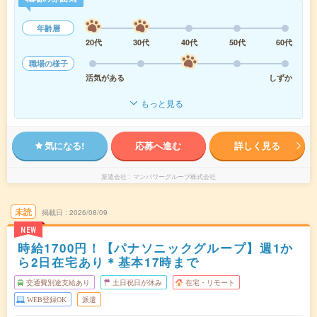
年齢層
20代
30代
40代
50代
60代
職場の様子
活気がある
しずか
もっと見る
気になる!
応募へ進む
詳しく見る
派遣会社
マンパワーグループ株式会社
未読
掲載日
2026/08/09
NEW
時給1700円！【パナソニックグループ】週1か
ら2日在宅あり＊基本17時まで
交通費別途支給あり
土日祝日が休み
在宅・リモート
WEB登録OK
派遣