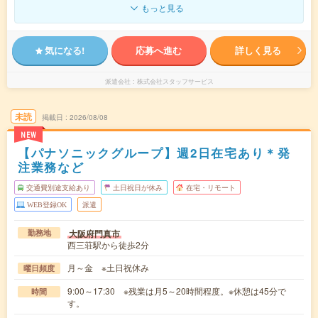
もっと見る
気になる!
応募へ進む
詳しく見る
派遣会社
株式会社スタッフサービス
未読
掲載日
2026/08/08
NEW
【パナソニックグループ】週2日在宅あり＊発
注業務など
交通費別途支給あり
土日祝日が休み
在宅・リモート
WEB登録OK
派遣
大阪府門真市
勤務地
西三荘駅から徒歩2分
月～金 ※土日祝休み
曜日頻度
9:00～17:30 ※残業は月5～20時間程度。※休憩は45分で
時間
す。