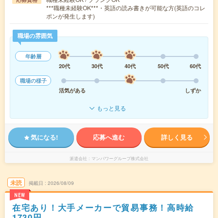
***職種未経験OK***・英語の読み書きが可能な方(英語のコレ
ポンが発生します)
職場の雰囲気
年齢層
20代
30代
40代
50代
60代
職場の様子
活気がある
しずか
もっと見る
気になる!
応募へ進む
詳しく見る
派遣会社
マンパワーグループ株式会社
未読
掲載日
2026/08/09
NEW
在宅あり！大手メーカーで貿易事務！高時給
1730円