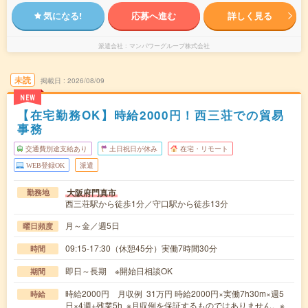
気になる!
応募へ進む
詳しく見る
派遣会社
マンパワーグループ株式会社
未読
掲載日
2026/08/09
NEW
【在宅勤務OK】時給2000円！西三荘での貿易
事務
交通費別途支給あり
土日祝日が休み
在宅・リモート
WEB登録OK
派遣
大阪府門真市
勤務地
西三荘駅から徒歩1分／守口駅から徒歩13分
月～金／週5日
曜日頻度
09:15-17:30（休憩45分）実働7時間30分
時間
即日～長期 ※開始日相談OK
期間
時給2000円 月収例 31万円 時給2000円×実働7h30m×週5
時給
日×4週+残業5h ※月収例を保証するものではありません。※