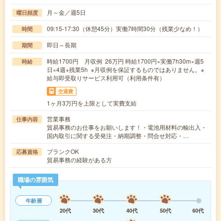
月～金／週5日
曜日頻度
09:15-17:30（休憩45分）実働7時間30分（残業少なめ！）
時間
即日～長期
期間
時給1700円 月収例 26万円 時給1700円×実働7h30m×週5
時給
日×4週+残業5h ※月収例を保証するものではありません。※
給与即受取りサービス利用可（利用条件有）
交通費
1ヶ月3万円を上限として実費支給
営業事務
仕事内容
貿易事務のお仕事をお願いします！・電池用材料の輸出入・
国内取引に関する受発注・納期調整・問合せ対応・…
ブランクOK
応募資格
貿易事務の経験がある方
職場の雰囲気
年齢層
20代
30代
40代
50代
60代