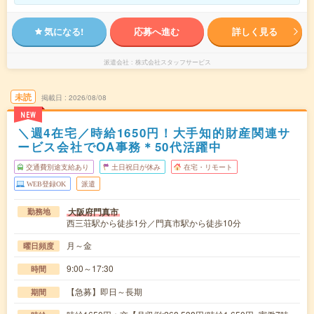
気になる!
応募へ進む
詳しく見る
派遣会社
株式会社スタッフサービス
未読
掲載日
2026/08/08
NEW
＼週4在宅／時給1650円！大手知的財産関連サ
ービス会社でOA事務＊50代活躍中
交通費別途支給あり
土日祝日が休み
在宅・リモート
WEB登録OK
派遣
大阪府門真市
勤務地
西三荘駅から徒歩1分／門真市駅から徒歩10分
月～金
曜日頻度
9:00～17:30
時間
【急募】即日～長期
期間