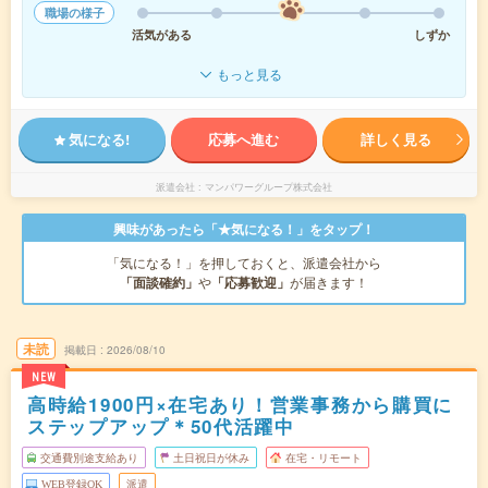
職場の様子
活気がある
しずか
もっと見る
気になる!
応募へ進む
詳しく見る
派遣会社
マンパワーグループ株式会社
興味があったら「★気になる！」をタップ！
「気になる！」を押しておくと、派遣会社から
「面談確約」
や
「応募歓迎」
が届きます！
未読
掲載日
2026/08/10
NEW
高時給1900円×在宅あり！営業事務から購買に
ステップアップ＊50代活躍中
交通費別途支給あり
土日祝日が休み
在宅・リモート
WEB登録OK
派遣