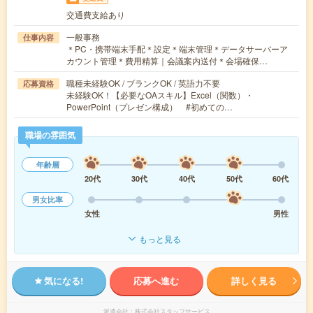
交通費支給あり
一般事務
仕事内容
＊PC・携帯端末手配＊設定＊端末管理＊データサーバーア
カウント管理＊費用精算｜会議案内送付＊会場確保…
職種未経験OK / ブランクOK / 英語力不要
応募資格
未経験OK！【必要なOAスキル】Excel（関数）・
PowerPoint（プレゼン構成） #初めての…
職場の雰囲気
年齢層
20代
30代
40代
50代
60代
男女比率
女性
男性
もっと見る
気になる!
応募へ進む
詳しく見る
派遣会社
株式会社スタッフサービス