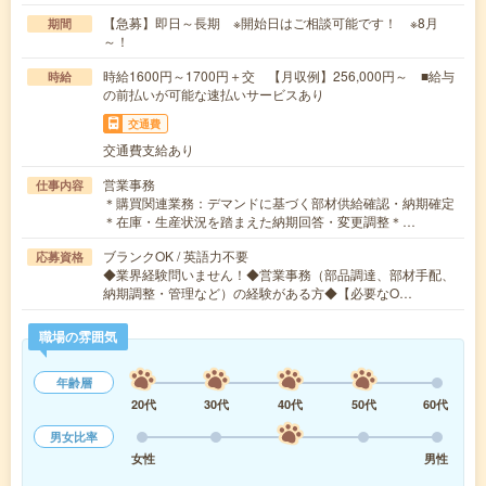
【急募】即日～長期 ※開始日はご相談可能です！ ※8月
期間
～！
時給1600円～1700円＋交 【月収例】256,000円～ ■給与
時給
の前払いが可能な速払いサービスあり
交通費
交通費支給あり
営業事務
仕事内容
＊購買関連業務：デマンドに基づく部材供給確認・納期確定
＊在庫・生産状況を踏まえた納期回答・変更調整＊…
ブランクOK / 英語力不要
応募資格
◆業界経験問いません！◆営業事務（部品調達、部材手配、
納期調整・管理など）の経験がある方◆【必要なO…
職場の雰囲気
年齢層
20代
30代
40代
50代
60代
男女比率
女性
男性