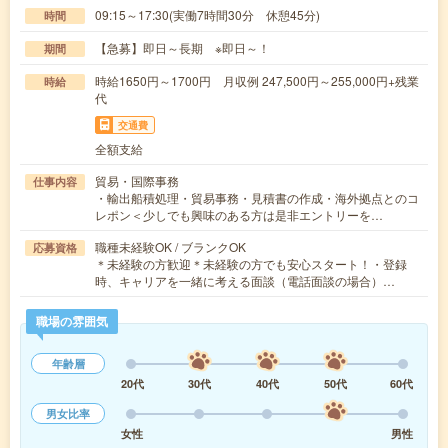
09:15～17:30(実働7時間30分 休憩45分)
時間
【急募】即日～長期 ※即日～！
期間
時給1650円～1700円 月収例 247,500円～255,000円+残業
時給
代
交通費
全額支給
貿易・国際事務
仕事内容
・輸出船積処理・貿易事務・見積書の作成・海外拠点とのコ
レポン＜少しでも興味のある方は是非エントリーを…
職種未経験OK / ブランクOK
応募資格
＊未経験の方歓迎＊未経験の方でも安心スタート！・登録
時、キャリアを一緒に考える面談（電話面談の場合）…
職場の雰囲気
年齢層
20代
30代
40代
50代
60代
男女比率
女性
男性