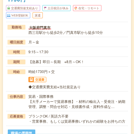
交通費別途支給あり
土日祝日が休み
在宅・リモート
WEB登録OK
派遣
大阪府門真市
勤務地
西三荘駅から徒歩2分／門真市駅から徒歩10分
月～金
曜日頻度
9:15～17:30
時間
【急募】即日～長期 ※8月～OK！
期間
時給1730円＋交
時給
交通費
◆交通費実費支給※当社規定あり
貿易・国際事務
仕事内容
【大手メーカーで貿易事務】・材料の輸出入・受発注・納期
管理、調整・問合せ対応・見積書作成・資料作成な…
ブランクOK / 英語力不要
応募資格
・営業事務、もしくは貿易事務いずれかの経験をお持ちの方
職場の雰囲気