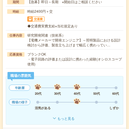
【急募】即日～長期 ※開始日はご相談ください
期間
時給2400円＋交
時給
交通費
◆交通費実費支給※当社規定あり
研究開発関連（技術系）
仕事内容
【電機メーカーで開発エンジニア】～照明製品における設計
検討から評価、製造立ち上げまで幅広く携わってい…
ブランクOK
応募資格
・電子回路の評価または設計に携わった経験(オシロスコープ
使用)
職場の雰囲気
年齢層
20代
30代
40代
50代
60代
職場の様子
活気がある
しずか
もっと見る