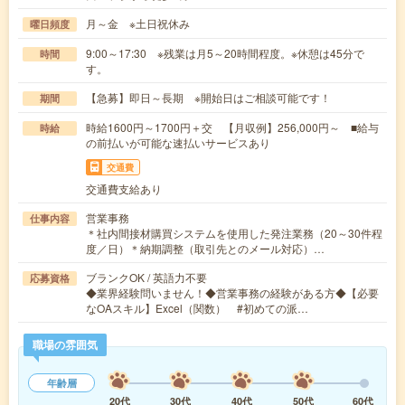
月～金 ※土日祝休み
曜日頻度
9:00～17:30 ※残業は月5～20時間程度。※休憩は45分で
時間
す。
【急募】即日～長期 ※開始日はご相談可能です！
期間
時給1600円～1700円＋交 【月収例】256,000円～ ■給与
時給
の前払いが可能な速払いサービスあり
交通費
交通費支給あり
営業事務
仕事内容
＊社内間接材購買システムを使用した発注業務（20～30件程
度／日）＊納期調整（取引先とのメール対応）…
ブランクOK / 英語力不要
応募資格
◆業界経験問いません！◆営業事務の経験がある方◆【必要
なOAスキル】Excel（関数） #初めての派…
職場の雰囲気
年齢層
20代
30代
40代
50代
60代