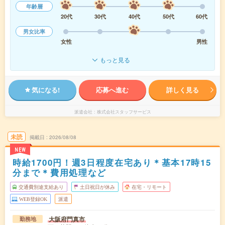
年齢層
20代
30代
40代
50代
60代
男女比率
女性
男性
もっと見る
気になる!
応募へ進む
詳しく見る
派遣会社
株式会社スタッフサービス
未読
掲載日
2026/08/08
NEW
時給1700円！週3日程度在宅あり＊基本17時15
分まで＊費用処理など
交通費別途支給あり
土日祝日が休み
在宅・リモート
WEB登録OK
派遣
大阪府門真市
勤務地