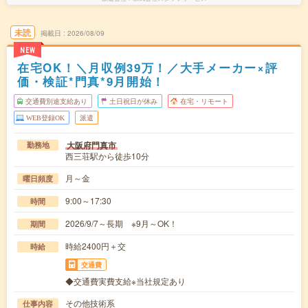
未読
掲載日
2026/08/09
NEW
在宅OK！＼月収例39万！／大手メーカー×評
価・検証*門真*9月開始！
交通費別途支給あり
土日祝日が休み
在宅・リモート
WEB登録OK
派遣
大阪府門真市
勤務地
西三荘駅から徒歩10分
月～金
曜日頻度
9:00～17:30
時間
2026/9/7～長期 ※9月～OK！
期間
時給2400円＋交
時給
交通費
◆交通費実費支給※当社規定あり
その他技術系
仕事内容