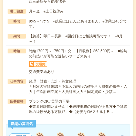
西三荘駅から徒歩10分
月～金 ※土日祝休み
曜日頻度
8:45～17:15 ※残業はほとんどありません。※休憩は45分で
時間
す。
【急募】即日～長期 ※開始日はご相談可能です！ ※8月
期間
～！
時給1700円～1750円＋交 【月収例】263,500円～ ■給与
時給
の前払いが可能な速払いサービスあり
交通費
交通費支給あり
経理・財務・会計・英文経理
仕事内容
＊月次の実績確認＊予算入力内容の確認＊人員数の報告・入
力｜年次計画立案＊人員計画入力＊固定資産・少額…
ブランクOK / 英語力不要
応募資格
◆業界経験問いません！◆経理事務の経験がある方◆予算管
理の経験がある方歓迎。◆【必要なOAスキル】E…
職場の雰囲気