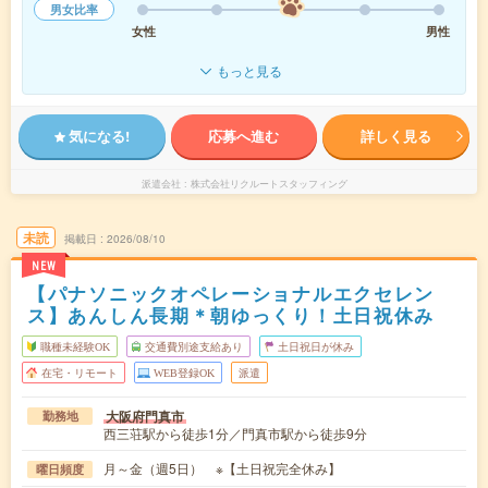
男女比率
女性
男性
もっと見る
気になる!
応募へ進む
詳しく見る
派遣会社
株式会社リクルートスタッフィング
未読
掲載日
2026/08/10
NEW
【パナソニックオペレーショナルエクセレン
ス】あんしん長期＊朝ゆっくり！土日祝休み
職種未経験OK
交通費別途支給あり
土日祝日が休み
在宅・リモート
WEB登録OK
派遣
大阪府門真市
勤務地
西三荘駅から徒歩1分／門真市駅から徒歩9分
月～金（週5日） ※【土日祝完全休み】
曜日頻度