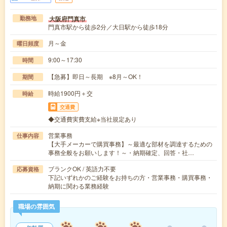
大阪府門真市
勤務地
門真市駅から徒歩2分／大日駅から徒歩18分
月～金
曜日頻度
9:00～17:30
時間
【急募】即日～長期 ※8月～OK！
期間
時給1900円＋交
時給
交通費
◆交通費実費支給※当社規定あり
営業事務
仕事内容
【大手メーカーで購買事務】～最適な部材を調達するための
事務全般をお願いします！～・納期確定、回答・社…
ブランクOK / 英語力不要
応募資格
下記いずれかのご経験をお持ちの方・営業事務・購買事務・
納期に関わる業務経験
職場の雰囲気