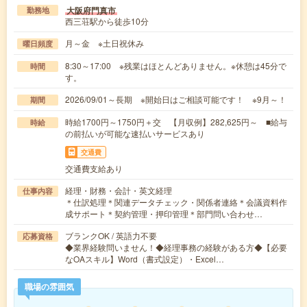
大阪府門真市
勤務地
西三荘駅から徒歩10分
月～金 ※土日祝休み
曜日頻度
8:30～17:00 ※残業はほとんどありません。※休憩は45分で
時間
す。
2026/09/01～長期 ※開始日はご相談可能です！ ※9月～！
期間
時給1700円～1750円＋交 【月収例】282,625円～ ■給与
時給
の前払いが可能な速払いサービスあり
交通費
交通費支給あり
経理・財務・会計・英文経理
仕事内容
＊仕訳処理＊関連データチェック・関係者連絡＊会議資料作
成サポート＊契約管理・押印管理＊部門問い合わせ…
ブランクOK / 英語力不要
応募資格
◆業界経験問いません！◆経理事務の経験がある方◆【必要
なOAスキル】Word（書式設定）・Excel…
職場の雰囲気