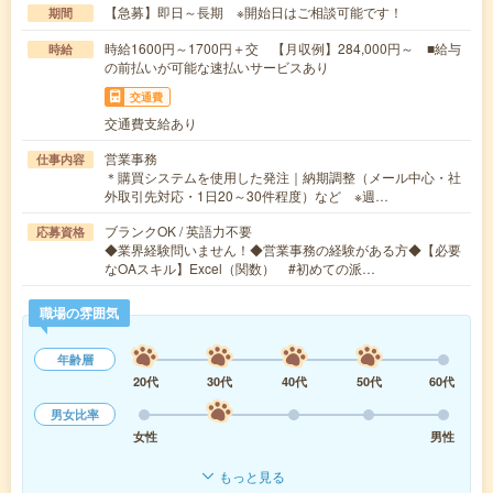
【急募】即日～長期 ※開始日はご相談可能です！
期間
時給1600円～1700円＋交 【月収例】284,000円～ ■給与
時給
の前払いが可能な速払いサービスあり
交通費
交通費支給あり
営業事務
仕事内容
＊購買システムを使用した発注｜納期調整（メール中心・社
外取引先対応・1日20～30件程度）など ※週…
ブランクOK / 英語力不要
応募資格
◆業界経験問いません！◆営業事務の経験がある方◆【必要
なOAスキル】Excel（関数） #初めての派…
職場の雰囲気
年齢層
20代
30代
40代
50代
60代
男女比率
女性
男性
もっと見る