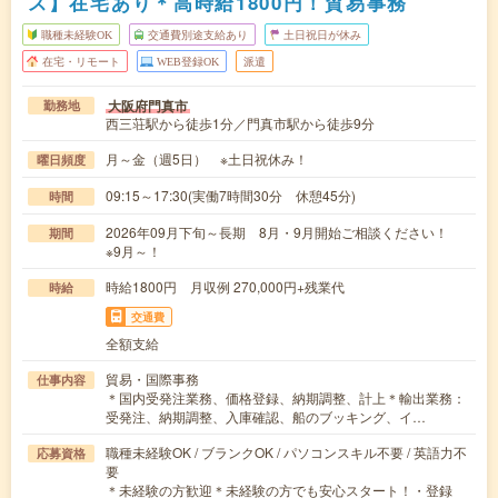
ス】在宅あり＊高時給1800円！貿易事務
職種未経験OK
交通費別途支給あり
土日祝日が休み
在宅・リモート
WEB登録OK
派遣
大阪府門真市
勤務地
西三荘駅から徒歩1分／門真市駅から徒歩9分
月～金（週5日） ※土日祝休み！
曜日頻度
09:15～17:30(実働7時間30分 休憩45分)
時間
2026年09月下旬～長期 8月・9月開始ご相談ください！
期間
※9月～！
時給1800円 月収例 270,000円+残業代
時給
交通費
全額支給
貿易・国際事務
仕事内容
＊国内受発注業務、価格登録、納期調整、計上＊輸出業務：
受発注、納期調整、入庫確認、船のブッキング、イ…
職種未経験OK / ブランクOK / パソコンスキル不要 / 英語力不
応募資格
要
＊未経験の方歓迎＊未経験の方でも安心スタート！・登録