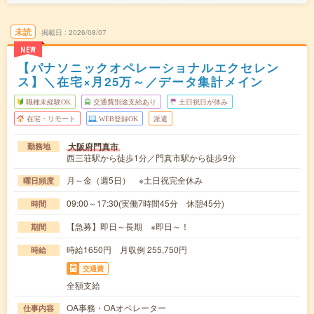
未読
掲載日
2026/08/07
NEW
【パナソニックオペレーショナルエクセレン
ス】＼在宅×月25万～／データ集計メイン
職種未経験OK
交通費別途支給あり
土日祝日が休み
在宅・リモート
WEB登録OK
派遣
大阪府門真市
勤務地
西三荘駅から徒歩1分／門真市駅から徒歩9分
月～金（週5日） ※土日祝完全休み
曜日頻度
09:00～17:30(実働7時間45分 休憩45分)
時間
【急募】即日～長期 ※即日～！
期間
時給1650円 月収例 255,750円
時給
交通費
全額支給
OA事務・OAオペレーター
仕事内容