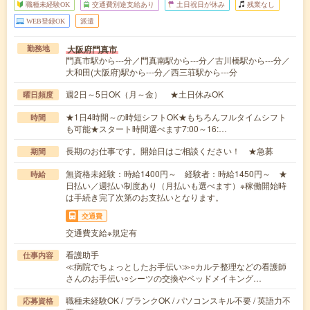
職種未経験OK
交通費別途支給あり
土日祝日が休み
残業なし
WEB登録OK
派遣
大阪府門真市
勤務地
門真市駅から---分／門真南駅から---分／古川橋駅から---分／
大和田(大阪府)駅から---分／西三荘駅から---分
週2日～5日OK（月～金） ★土日休みOK
曜日頻度
★1日4時間～の時短シフトOK★もちろんフルタイムシフト
時間
も可能★スタート時間選べます7:00～16:…
長期のお仕事です。開始日はご相談ください！ ★急募
期間
無資格未経験：時給1400円～ 経験者：時給1450円～ ★
時給
日払い／週払い制度あり（月払いも選べます）※稼働開始時
は手続き完了次第のお支払いとなります。
交通費
交通費支給※規定有
看護助手
仕事内容
≪病院でちょっとしたお手伝い≫○カルテ整理などの看護師
さんのお手伝い○シーツの交換やベッドメイキング…
職種未経験OK / ブランクOK / パソコンスキル不要 / 英語力不
応募資格