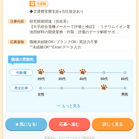
交通費
◆交通費実費支給※当社規定あり
研究開発関連（技術系）
仕事内容
【大手総合電機メーカーで評価と検証】・リチウムイオン電
池用材料の開発業務・作製・評価のデータ解析サポ…
職種未経験OK / ブランクOK / 英語力不要
応募資格
**未経験OK**Excel:データ入力
職場の雰囲気
年齢層
20代
30代
40代
50代
60代
男女比率
女性
男性
もっと見る
気になる!
応募へ進む
詳しく見る
派遣会社
マンパワーグループ株式会社