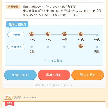
職種未経験OK / ブランクOK / 英語力不要
応募資格
◆未経験者歓迎！◆Teamsの使用経験がある方歓迎。◆【必
要なOAスキル】Word（書式設定）・Ex…
職場の雰囲気
年齢層
20代
30代
40代
50代
60代
男女比率
女性
男性
もっと見る
気になる!
応募へ進む
詳しく見る
派遣会社
株式会社スタッフサービス
未読
掲載日
2026/08/08
NEW