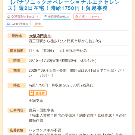
【パナソニックオペレーショナルエクセレン
ス】週2日在宅！時給1750円！貿易事務
交通費別途支給あり
土日祝日が休み
在宅・リモート
WEB登録OK
派遣
大阪府門真市
勤務地
西三荘駅から徒歩1分／門真市駅から徒歩9分
月～金（週5日） ※土日祝完全休み
曜日頻度
09:15～17:30(実働7時間30分 休憩45分)
時間
2026年09月上旬～長期 開始日は9月1日までご相談くださ
期間
い！ ※9月～！
時給1750円 月収例 262,500円+残業代
時給
交通費
全額支給
貿易・国際事務
仕事内容
＊輸出入業務＊国内の受発注＊納期管理＊見積作成＊その他
書類作成
パソコンスキル不要
応募資格
貿易事務や営業事務（受発注）経験がある方【歓迎】英文メ