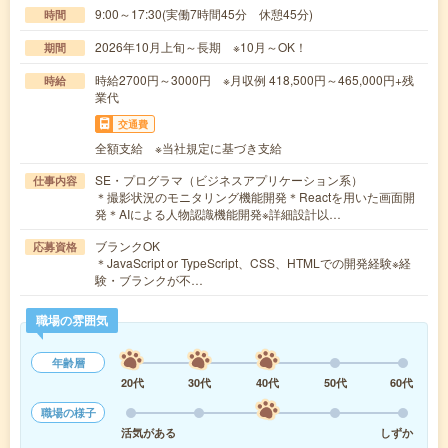
9:00～17:30(実働7時間45分 休憩45分)
時間
2026年10月上旬～長期 ※10月～OK！
期間
時給2700円～3000円 ※月収例 418,500円～465,000円+残
時給
業代
交通費
全額支給 ※当社規定に基づき支給
SE・プログラマ（ビジネスアプリケーション系）
仕事内容
＊撮影状況のモニタリング機能開発＊Reactを用いた画面開
発＊AIによる人物認識機能開発※詳細設計以…
ブランクOK
応募資格
＊JavaScript or TypeScript、CSS、HTMLでの開発経験※経
験・ブランクが不…
職場の雰囲気
年齢層
20代
30代
40代
50代
60代
職場の様子
活気がある
しずか