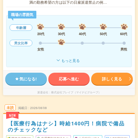
満の勤務希望の方は以下の日雇派遣禁止の例…
職場の雰囲気
年齢層
20代
30代
40代
50代
60代
男女比率
女性
男性
もっと見る
気になる!
応募へ進む
詳しく見る
派遣会社
株式会社ブレイブ（マイナビグループ）
未読
掲載日
2026/08/08
NEW
【医療行為はナシ】時給1400円！病院で備品
のチェックなど