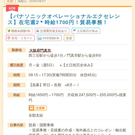
未読
掲載日
2026/08/07
NEW
【パナソニックオペレーショナルエクセレン
ス】在宅週2＊時給1700円！貿易事務！
職種未経験OK
交通費別途支給あり
土日祝日が休み
在宅・リモート
WEB登録OK
派遣
大阪府門真市
勤務地
西三荘駅から徒歩1分／門真市駅から徒歩9分
月～金（週5日） ※【土日祝完全休み】
曜日頻度
09:15～17:30(実働7時間30分 休憩45分)
時間
【急募】即日～長期 ※8月～！
期間
時給1650円～1700円 月収例 247,500円～255,000円+残業
時給
代
交通費
全額支給
貿易・国際事務
仕事内容
・貿易事務・見積書の作成・海外拠点とのコレポン・輸出船
積処理＜少しでも興味のある方は是非エントリーを…