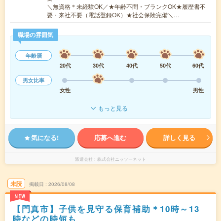
＼無資格＊未経験OK／★年齢不問・ブランクOK★履歴書不
要・来社不要（電話登録OK）★社会保険完備＼…
職場の雰囲気
年齢層
20代
30代
40代
50代
60代
男女比率
女性
男性
もっと見る
気になる!
応募へ進む
詳しく見る
派遣会社
株式会社ニッソーネット
未読
掲載日
2026/08/08
NEW
【門真市】子供を見守る保育補助＊10時～13
時などの時短も