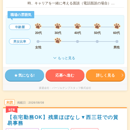
時、キャリアを一緒に考える面談（電話面談の場合）…
職場の雰囲気
年齢層
20代
30代
40代
50代
60代
男女比率
女性
男性
もっと見る
気になる!
応募へ進む
詳しく見る
派遣会社
パーソルテンプスタッフ株式会社
未読
掲載日
2026/08/08
NEW
【在宅勤務OK】残業ほぼなし▼西三荘での貿
易事務