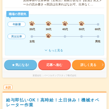
ールの読み書き→英語は出来ればなお可、出来なく…
職場の雰囲気
年齢層
20代
30代
40代
50代
60代
男女比率
女性
男性
もっと見る
気になる!
応募へ進む
詳しく見る
派遣会社
パーソルテンプスタッフ株式会社
未読
給与即払いOK！高時給！土日休み！機械オペ
レーター作業