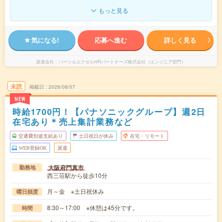
もっと見る
気になる!
応募へ進む
詳しく見る
派遣会社
パーソルエクセルHRパートナーズ株式会社（エンジニア部門）
未読
掲載日
2026/08/07
NEW
時給1700円！【パナソニックグループ】週2日
在宅あり＊売上集計業務など
交通費別途支給あり
土日祝日が休み
在宅・リモート
WEB登録OK
派遣
大阪府門真市
勤務地
西三荘駅から徒歩10分
月～金 ※土日祝休み
曜日頻度
8:30～17:00 ※休憩は45分です。
時間