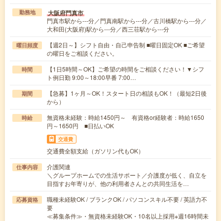
大阪府門真市
勤務地
門真市駅から---分／門真南駅から---分／古川橋駅から---分／
大和田(大阪府)駅から---分／西三荘駅から---分
【週2日～】シフト自由・自己申告制 ■曜日固定OK ■ご希望
曜日頻度
の曜日をご相談ください。
【1日5時間～OK】ご希望の時間をご相談ください！▼シフ
時間
ト例日勤 9:00～18:00早番 7:00…
【急募】1ヶ月～OK！スタート日の相談もOK！（最短2日後
期間
から）
無資格未経験：時給1450円～ 有資格or経験者：時給1650
時給
円～1650円 ■日払いOK
交通費
交通費全額支給（ガソリン代もOK）
介護関連
仕事内容
＼グループホームでの生活サポート／介護度が低く、自立を
目指すお年寄りが、他の利用者さんとの共同生活を…
職種未経験OK / ブランクOK / パソコンスキル不要 / 英語力不
応募資格
要
≪募集条件≫・無資格未経験OK・10名以上採用※週16時間未