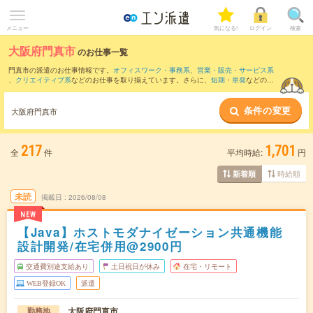
メニュー
気になる!
ログイン
検索
大阪府門真市
のお仕事一覧
門真市の派遣のお仕事情報です。
オフィスワーク・事務系
、
営業・販売・サービス系
、
クリエイティブ系
などのお仕事を取り揃えています。さらに、
短期
・
単発
などの期
間や、
職種未経験OK
などのこだわり条件で絞り込んでいただけます。
条件の変更
また、
守口市
・
摂津市
・
寝屋川市
・
鶴見区
・
大東市
など隣接エリアのお仕事もご確認
大阪府門真市
いただけます。
217
1,701
全
件
平均時給:
円
時給順
新着順
未読
掲載日
2026/08/08
NEW
【Java】ホストモダナイゼーション共通機能
設計開発/在宅併用@2900円
交通費別途支給あり
土日祝日が休み
在宅・リモート
WEB登録OK
派遣
大阪府門真市
勤務地