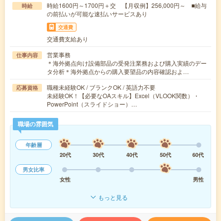
時給1600円～1700円＋交 【月収例】256,000円～ ■給与
時給
の前払いが可能な速払いサービスあり
交通費
交通費支給あり
営業事務
仕事内容
＊海外拠点向け設備部品の受発注業務および購入実績のデー
タ分析＊海外拠点からの購入要望品の内容確認およ…
職種未経験OK / ブランクOK / 英語力不要
応募資格
未経験OK！【必要なOAスキル】Excel（VLOOK関数）・
PowerPoint（スライドショー）…
職場の雰囲気
年齢層
20代
30代
40代
50代
60代
男女比率
女性
男性
もっと見る