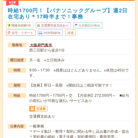
NEW
時給1700円！【パナソニックグループ】週2日
在宅あり＊17時半まで！事務
職種未経験OK
交通費別途支給あり
土日祝日が休み
在宅・リモート
WEB登録OK
派遣
大阪府門真市
勤務地
西三荘駅から徒歩1分
月～金 ※土日祝休み
曜日頻度
9:00～17:30 ※残業はほとんどありません。※休憩は45分で
時間
す。
【急募】即日～長期 ※開始日はご相談可能です！
期間
時給1700円～1750円＋交 【月収例】272,000円～ ■給与
時給
の前払いが可能な速払いサービスあり
交通費
交通費支給あり
一般事務
仕事内容
＊データ集計・整理＊契約に関わる申し込み書の作成・提出
＊契約書の締結（電子決裁・契約書押印・書面管理…