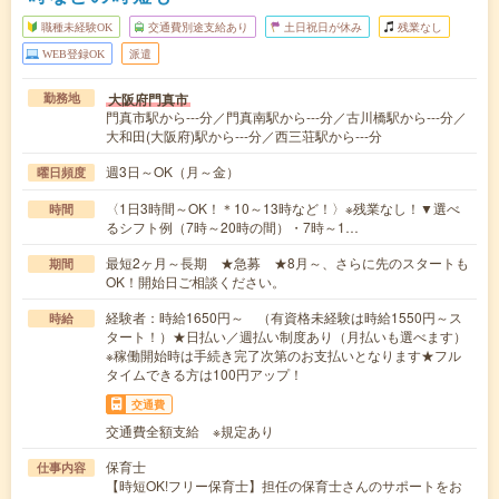
職種未経験OK
交通費別途支給あり
土日祝日が休み
残業なし
WEB登録OK
派遣
大阪府門真市
勤務地
門真市駅から---分／門真南駅から---分／古川橋駅から---分／
大和田(大阪府)駅から---分／西三荘駅から---分
週3日～OK（月～金）
曜日頻度
〈1日3時間～OK！＊10～13時など！〉※残業なし！▼選べ
時間
るシフト例（7時～20時の間）・7時～1…
最短2ヶ月～長期 ★急募 ★8月～、さらに先のスタートも
期間
OK！開始日ご相談ください。
経験者：時給1650円～ （有資格未経験は時給1550円～ス
時給
タート！）★日払い／週払い制度あり（月払いも選べます）
※稼働開始時は手続き完了次第のお支払いとなります★フル
タイムできる方は100円アップ！
交通費
交通費全額支給 ※規定あり
保育士
仕事内容
【時短OK!フリー保育士】担任の保育士さんのサポートをお