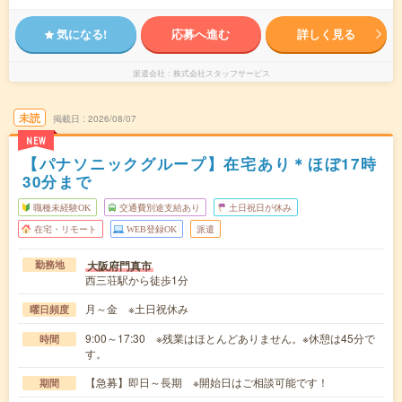
気になる!
応募へ進む
詳しく見る
派遣会社
株式会社スタッフサービス
未読
掲載日
2026/08/07
NEW
【パナソニックグループ】在宅あり＊ほぼ17時
30分まで
職種未経験OK
交通費別途支給あり
土日祝日が休み
在宅・リモート
WEB登録OK
派遣
大阪府門真市
勤務地
西三荘駅から徒歩1分
月～金 ※土日祝休み
曜日頻度
9:00～17:30 ※残業はほとんどありません。※休憩は45分で
時間
す。
【急募】即日～長期 ※開始日はご相談可能です！
期間