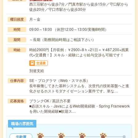
西三荘駅から徒歩7分／門真市駅から徒歩15分／守口駅から
徒歩20分／守口市駅から徒歩30分
月～金
曜日頻度
09:00～18:00 （休憩12:00～13:00/実働8時間）
時間
～長期（勤務開始時期はご相談下さい）
期間
時給2900円【月収例：￥2900×8ｈ×21日＝￥487,200+残業
時給
代+交通費！】スキル・経験により給与交渉も可能です！
交通費
別途支給
SE・プログラマ（Web・スマホ系）
仕事内容
長年稼働してきた基幹システムを、次世代の技術基盤へと進
化させるホストモダナイゼーション案件です。単な…
ブランクOK / 英語力不要
応募資格
■必須スキル・JavaによるWeb開発経験・Spring Framework
を用いた開発経験■歓迎ス…
職場の雰囲気
年齢層