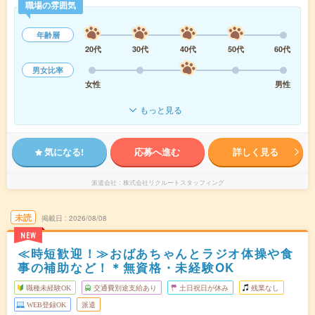
職場の雰囲気
年齢層
20代
30代
40代
50代
60代
男女比率
女性
男性
もっと見る
気になる!
応募へ進む
詳しく見る
派遣会社
株式会社リクルートスタッフィング
未読
掲載日
2026/08/08
NEW
≪時短歓迎！≫おばあちゃんとラジオ体操や食
事の補助など！＊無資格・未経験OK
職種未経験OK
交通費別途支給あり
土日祝日が休み
残業なし
WEB登録OK
派遣