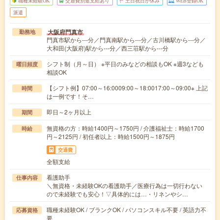
職種未経験OK
交通費別途支給あり
土日祝日が休み
WEB登録OK
派遣
大阪府門真市
勤務地
門真市駅から---分／門真南駅から---分／古川橋駅から---分／
大和田(大阪府)駅から---分／西三荘駅から---分
シフト制（月～日） ※平日のみなどの相談もOK ※週3なども
曜日頻度
相談OK
【シフト例】07:00～16:0009:00～18:0017:00～09:00※ 上記
時間
は一例です！そ…
即日～2ヶ月以上
期間
無資格の方：時給1400円～1750円 / 介護福祉士：時給1700
時給
円～2125円 / 初任者以上：時給1500円～1875円
交通費
全額支給
看護助手
仕事内容
＼無資格・未経験OKの看護助手／医療行為は一切行わない
ので未経験でも安心！▽具体的には…・リネンやシ…
職種未経験OK / ブランクOK / パソコンスキル不要 / 英語力不
応募資格
要