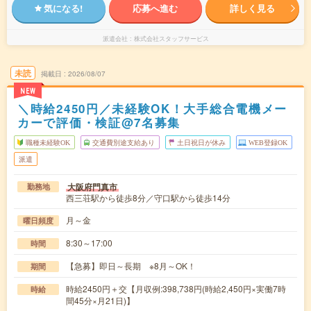
気になる!
応募へ進む
詳しく見る
派遣会社
株式会社スタッフサービス
未読
掲載日
2026/08/07
NEW
＼時給2450円／未経験OK！大手総合電機メー
カーで評価・検証@7名募集
職種未経験OK
交通費別途支給あり
土日祝日が休み
WEB登録OK
派遣
大阪府門真市
勤務地
西三荘駅から徒歩8分／守口駅から徒歩14分
月～金
曜日頻度
8:30～17:00
時間
【急募】即日～長期 ※8月～OK！
期間
時給2450円＋交【月収例:398,738円(時給2,450円×実働7時
時給
間45分×月21日)】