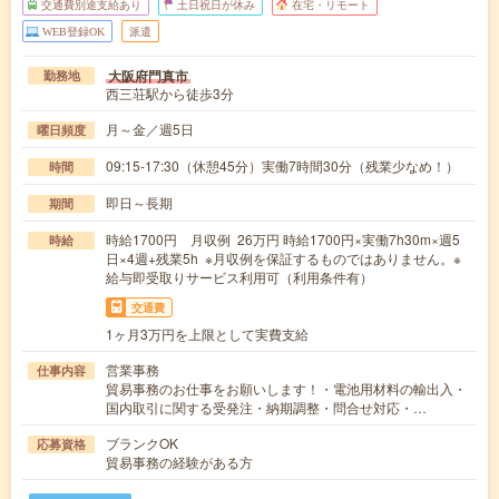
交通費別途支給あり
土日祝日が休み
在宅・リモート
WEB登録OK
派遣
大阪府門真市
勤務地
西三荘駅から徒歩3分
月～金／週5日
曜日頻度
09:15-17:30（休憩45分）実働7時間30分（残業少なめ！）
時間
即日～長期
期間
時給1700円 月収例 26万円 時給1700円×実働7h30m×週5
時給
日×4週+残業5h ※月収例を保証するものではありません。※
給与即受取りサービス利用可（利用条件有）
交通費
1ヶ月3万円を上限として実費支給
営業事務
仕事内容
貿易事務のお仕事をお願いします！・電池用材料の輸出入・
国内取引に関する受発注・納期調整・問合せ対応・…
ブランクOK
応募資格
貿易事務の経験がある方