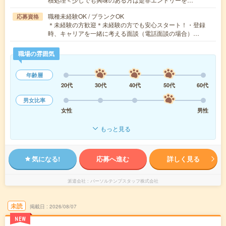
職種未経験OK / ブランクOK
応募資格
＊未経験の方歓迎＊未経験の方でも安心スタート！・登録
時、キャリアを一緒に考える面談（電話面談の場合）…
職場の雰囲気
年齢層
20代
30代
40代
50代
60代
男女比率
女性
男性
もっと見る
気になる!
応募へ進む
詳しく見る
派遣会社
パーソルテンプスタッフ株式会社
未読
掲載日
2026/08/07
NEW