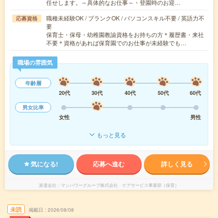
任せします。～具体的なお仕事～・登園時のお迎…
職種未経験OK / ブランクOK / パソコンスキル不要 / 英語力不
応募資格
要
保育士・保母・幼稚園教諭資格をお持ちの方＊履歴書・来社
不要＊資格があれば保育園でのお仕事が未経験でも…
職場の雰囲気
年齢層
20代
30代
40代
50代
60代
男女比率
女性
男性
もっと見る
気になる!
応募へ進む
詳しく見る
派遣会社
マンパワーグループ株式会社 ケアサービス事業部（保育）
未読
掲載日
2026/08/08