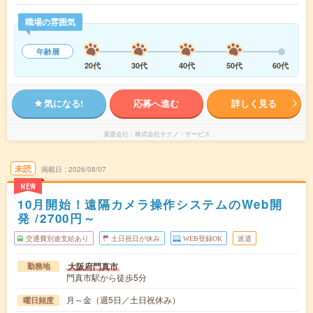
職場の雰囲気
年齢層
20代
30代
40代
50代
60代
気になる!
応募へ進む
詳しく見る
派遣会社
株式会社テクノ・サービス
未読
掲載日
2026/08/07
NEW
10月開始！遠隔カメラ操作システムのWeb開
発 /2700円～
交通費別途支給あり
土日祝日が休み
WEB登録OK
派遣
大阪府門真市
勤務地
門真市駅から徒歩5分
月～金（週5日／土日祝休み）
曜日頻度