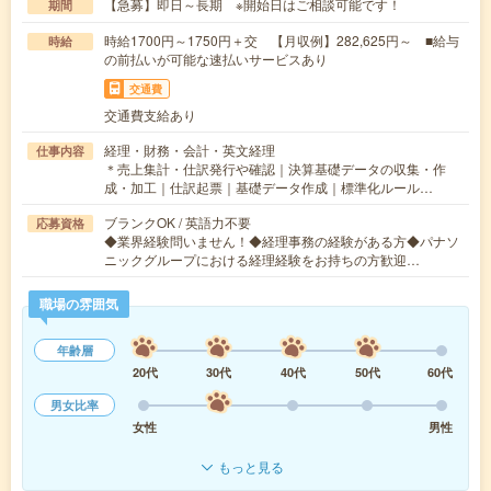
【急募】即日～長期 ※開始日はご相談可能です！
期間
時給1700円～1750円＋交 【月収例】282,625円～ ■給与
時給
の前払いが可能な速払いサービスあり
交通費
交通費支給あり
経理・財務・会計・英文経理
仕事内容
＊売上集計・仕訳発行や確認｜決算基礎データの収集・作
成・加工｜仕訳起票｜基礎データ作成｜標準化ルール…
ブランクOK / 英語力不要
応募資格
◆業界経験問いません！◆経理事務の経験がある方◆パナソ
ニックグループにおける経理経験をお持ちの方歓迎…
職場の雰囲気
年齢層
20代
30代
40代
50代
60代
男女比率
女性
男性
もっと見る