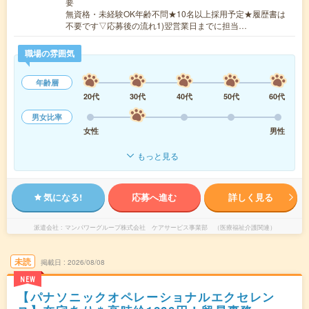
要
無資格・未経験OK年齢不問★10名以上採用予定★履歴書は
不要です▽応募後の流れ1)翌営業日までに担当…
職場の雰囲気
年齢層
20代
30代
40代
50代
60代
男女比率
女性
男性
もっと見る
気になる!
応募へ進む
詳しく見る
派遣会社
マンパワーグループ株式会社 ケアサービス事業部 （医療福祉介護関連）
未読
掲載日
2026/08/08
NEW
【パナソニックオペレーショナルエクセレン