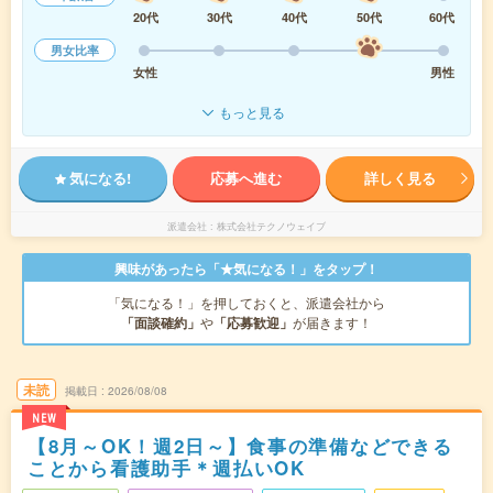
20代
30代
40代
50代
60代
男女比率
女性
男性
もっと見る
気になる!
応募へ進む
詳しく見る
派遣会社
株式会社テクノウェイブ
興味があったら「★気になる！」をタップ！
「気になる！」を押しておくと、派遣会社から
「面談確約」
や
「応募歓迎」
が届きます！
未読
掲載日
2026/08/08
NEW
【8月～OK！週2日～】食事の準備などできる
ことから看護助手＊週払いOK