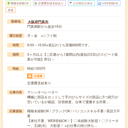
職種未経験OK
交通費別途支給あり
土日祝日が休み
WEB登録OK
派遣
大阪府門真市
勤務地
門真南駅から徒歩16分
月～金 ※シフト制
曜日頻度
9:00～16:00※表記のうち実働6時間です。
時間
3ヶ月以上【ご応募から1週間以内(最短2日目)のスピード就
期間
業が可能】即日～
時給1300円
時給
交通費
交通費支給有り
マシンオペレーター
仕事内容
機械に部品をセットして手のひらサイズの部品に5つ程穴が
空いているか確認、目視検査、台車で運搬する作業…
職種未経験OK / ブランクOK / パソコンスキル不要 / 英語力不
応募資格
要
【来社不要、WEB登録OK！】〇未経験大歓迎！〇フリータ
ー、主婦(夫) 大歓迎！ ※お仕事の掛け持ち…