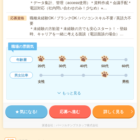
＊データ集計、管理（access使用）＊資料作成＊会議手配＊
電話対応（社内問い合わせのみ！少なめ）※…
職種未経験OK / ブランクOK / パソコンスキル不要 / 英語力不
応募資格
要
＊未経験の方歓迎＊未経験の方でも安心スタート！・登録
時、キャリアを一緒に考える面談（電話面談の場合）…
職場の雰囲気
年齢層
20代
30代
40代
50代
60代
男女比率
女性
男性
もっと見る
気になる!
応募へ進む
詳しく見る
派遣会社
パーソルテンプスタッフ株式会社