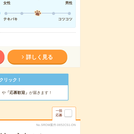
女性
男性
テキパキ
コツコツ
詳しく見る
クリック！
」
や
「応募歓迎」
が届きます！
一括
応募
No.SROW案件-0652CS1-ON