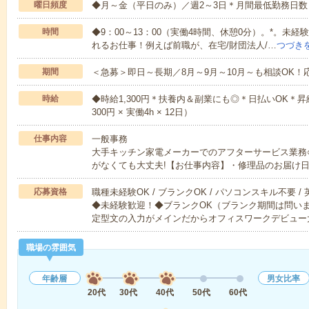
曜日頻度
◆月～金（平日のみ）／週2～3日＊月間最低勤務日数
時間
◆9：00～13：00（実働4時間、休憩0分）。*。未
れるお仕事！例えば前職が、在宅/財団法人/…
つづき
期間
＜急募＞即日～長期／8月～9月～10月～も相談OK！
時給
◆時給1,300円＊扶養内＆副業にも◎＊日払いOK＊昇給あ
300円 × 実働4h × 12日）
仕事内容
一般事務
大手キッチン家電メーカーでのアフターサービス業務
がなくても大丈夫!【お仕事内容】・修理品のお届け
応募資格
職種未経験OK / ブランクOK / パソコンスキル不要 /
◆未経験歓迎！◆ブランクOK（ブランク期間は問い
定型文の入力がメインだからオフィスワークデビュー
職場の雰囲気
年齢層
男女比率
20代
30代
40代
50代
60代