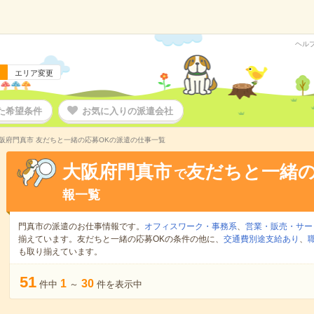
ヘル
エリア変更
た希望条件
お気に入りの派遣会社
阪府門真市 友だちと一緒の応募OKの派遣の仕事一覧
大阪府門真市
友だちと一緒の
で
報一覧
門真市の派遣のお仕事情報です。
オフィスワーク・事務系
、
営業・販売・サー
揃えています。友だちと一緒の応募OKの条件の他に、
交通費別途支給あり
、
も取り揃えています。
51
1
30
件中
～
件を表示中