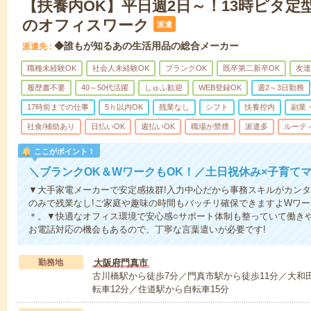
【扶養内OK】平日週2日～！13時ピタ定
のオフィスワーク
派遣
◆誰もが知るあの生活用品の総合メーカー
派遣先
職種未経験OK
社会人未経験OK
ブランクOK
既卒第二新卒OK
友達
履歴書不要
40～50代活躍
しゅふ歓迎
WEB登録OK
週2～3日勤務
17時前までの仕事
5ｈ以内OK
残業なし
シフト
扶養控内
副業
社食/補助あり
日払いOK
週払いOK
職場が禁煙
派遣多
ルーテ
ここがポイント！
＼ブランクOK＆WワークもOK！／土日祝休み×子育て
▼大手家電メーカーで安定感抜群!入力中心だから事務スキルがカンタ
のみで残業なし!ご家庭や趣味の時間もバッチリ確保できますよWワ
＊。▼快適なオフィス環境で安心感○サポート体制も整っていて働き
お電話対応の機会もあるので、丁寧な言葉遣いが必要です!
勤務地
大阪府門真市
古川橋駅から徒歩7分／門真市駅から徒歩11分／大和田
転車12分／住道駅から自転車15分