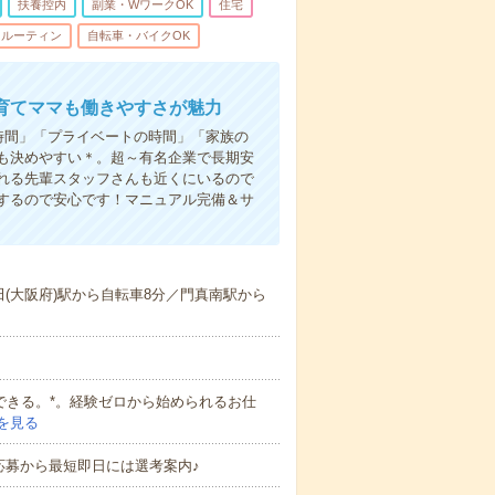
扶養控内
副業・WワークOK
住宅
ルーティン
自転車・バイクOK
育てママも働きやすさが魅力
時間」「プライベートの時間」「家族の
も決めやすい＊。超～有名企業で長期安
れる先輩スタッフさんも近くにいるので
するので安心です！マニュアル完備＆サ
(大阪府)駅から自転車8分／門真南駅から
戦できる。*。経験ゼロから始められるお仕
を見る
応募から最短即日には選考案内♪