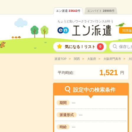
エン派遣
23642
件
エンバイト
28905
件
ちょうど良いワークライフバランスが叶う
関西版
気になる！リスト
0
保存し
派遣TOP
関西
大阪府
大阪府門真市
大
,
1
5
2
1
平均時給:
円
設定中の検索条件
期間
---
派遣形式
---
時給
---