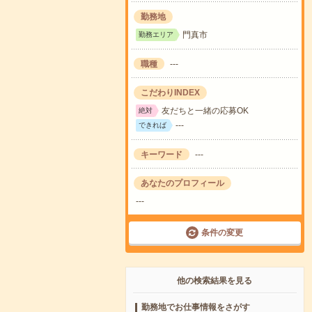
勤務地
門真市
勤務エリア
職種
---
こだわりINDEX
友だちと一緒の応募OK
絶対
---
できれば
キーワード
---
あなたのプロフィール
---
条件の変更
他の検索結果を見る
勤務地でお仕事情報をさがす