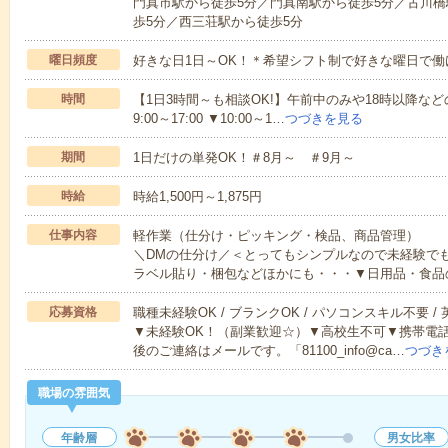
門真市駅から徒歩5分／門真南駅から徒歩5分／古川橋
歩5分／西三荘駅から徒歩5分
曜日頻度
好きな日1日～OK！＊希望シフト制で好きな曜日で働
時間
【1日3時間～も相談OK!】午前中のみや18時以降などの
9:00～17:00 ▼10:00～1…
つづきを見る
期間
1日だけの単発OK！＃8月～ ＃9月～
時給
時給1,500円～1,875円
仕事内容
軽作業（仕分け・ピッキング・検品、商品管理）
＼DMの仕分け／＜とってもシンプルなので未経験で
ラベル貼り・梱包などほかにも・・・▼日用品・食品
応募資格
職種未経験OK / ブランクOK / パソコンスキル不要 /
▼未経験OK！（副業歓迎☆）▼高校生不可▼携帯電
後のご連絡はメールです。「81100_info@ca…
つづき
職場の雰囲気
年齢層
男女比率