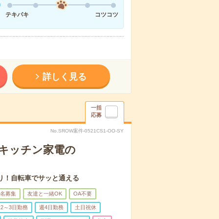
テキパキ
コツコツ
詳しく見る
一括
応募
No.SROW案件-0521CS1-OO-SY
！キッチン家電の
り！自転車でサッと通える
名募集
友達と一緒OK
OA不要
2～3日勤務
週4日勤務
土日祝休