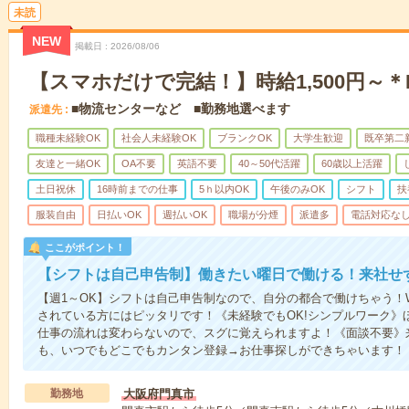
未読
NEW
掲載日
2026/08/06
【スマホだけで完結！】時給1,500円～
■物流センターなど ■勤務地選べます
派遣先
職種未経験OK
社会人未経験OK
ブランクOK
大学生歓迎
既卒第二
友達と一緒OK
OA不要
英語不要
40～50代活躍
60歳以上活躍
土日祝休
16時前までの仕事
5ｈ以内OK
午後のみOK
シフト
扶
服装自由
日払いOK
週払いOK
職場が分煙
派遣多
電話対応な
ここがポイント！
【シフトは自己申告制】働きたい曜日で働ける！来社せ
【週1～OK】シフトは自己申告制なので、自分の都合で働けちゃう！
されている方にはピッタリです！《未経験でもOK!シンプルワーク》
仕事の流れは変わらないので、スグに覚えられますよ！《面談不要》来
も、いつでもどこでもカンタン登録→お仕事探しができちゃいます！
勤務地
大阪府門真市