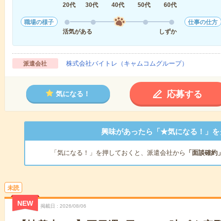
20代
30代
40代
50代
60代
職場の様子
仕事の仕方
活気がある
しずか
株式会社バイトレ（キャムコムグループ）
派遣会社
応募する
気になる！
興味があったら「★気になる！」を
「気になる！」を押しておくと、派遣会社から
「面談確約
未読
NEW
掲載日
2026/08/06