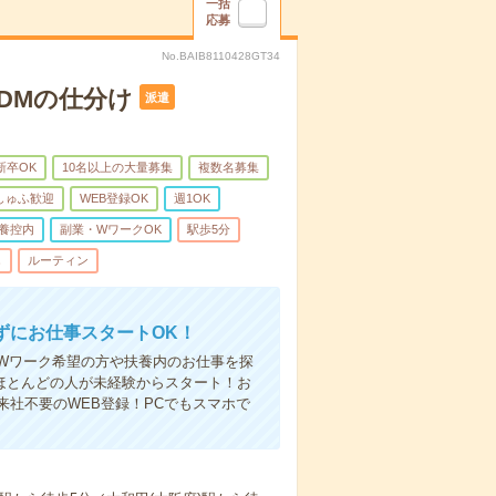
一括
応募
No.BAIB8110428GT34
＊DMの仕分け
派遣
新卒OK
10名以上の大量募集
複数名募集
しゅふ歓迎
WEB登録OK
週1OK
養控内
副業・WワークOK
駅歩5分
し
ルーティン
ずにお仕事スタートOK！
Wワーク希望の方や扶養内のお仕事を探
ほとんどの人が未経験からスタート！お
社不要のWEB登録！PCでもスマホで