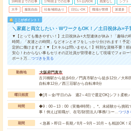
16時前までの仕事
17時前までの仕事
5ｈ以内OK
残業なし
シフト
大手
服装自由
社食/補助あり
日払いOK
職場が禁煙
派遣多
ここがポイント！
＼家庭と両立したい・WワークもOK！／土日祝休み×子
▼【とっても働きやすい！】土日祝休み+大型連休が休み！「趣味の
時間」「友達との時間」などオンとオフをしっかり分けれます！予定
定的に働けますよ！▼【スキルは問いません！】特別な資格不要！頼
安心！わからない事もセリオの正社員が管理者として現場でフォロー
ポート万…
つづきを見る
勤務地
大阪府門真市
古川橋駅から徒歩6分／門真市駅から徒歩12分／大和田
自転車12分／西三荘駅から自転車8分
曜日頻度
◆[月～金/平日のみ 週2～4日で選定OK]シフト柔軟♪
時間
◆9：00～13：00（実働4時間）。*。未経験から挑
事！例えば前職が、在宅/財団法人/事務/コー…
つづき
期間
＜急募＞即日～長期／8月～9月～10月～も相談OK！