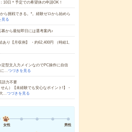
：10日＊予定での希望休の申請OK！
経験から挑戦できる。*。経験ゼロから始めら
を見る
応募から最短即日には選考案内♪
り【月収例】 ・約62,400円 （時給1,
○定型文入力メインなのでPC操作に自信
日に…
つづきを見る
 英語力不要
ません）【未経験でも安心なポイント!】・
大…
つづきを見る
女性
男性