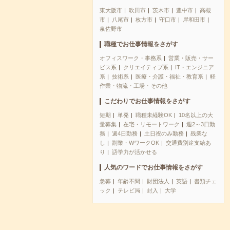
東大阪市
吹田市
茨木市
豊中市
高槻
市
八尾市
枚方市
守口市
岸和田市
泉佐野市
職種でお仕事情報をさがす
オフィスワーク・事務系
営業・販売・サー
ビス系
クリエイティブ系
IT・エンジニア
系
技術系
医療・介護・福祉・教育系
軽
作業・物流・工場・その他
こだわりでお仕事情報をさがす
短期
単発
職種未経験OK
10名以上の大
量募集
在宅・リモートワーク
週2～3日勤
務
週4日勤務
土日祝のみ勤務
残業な
し
副業・WワークOK
交通費別途支給あ
り
語学力が活かせる
人気のワードでお仕事情報をさがす
急募
年齢不問
財団法人
英語
書類チェ
ック
テレビ局
封入
大学