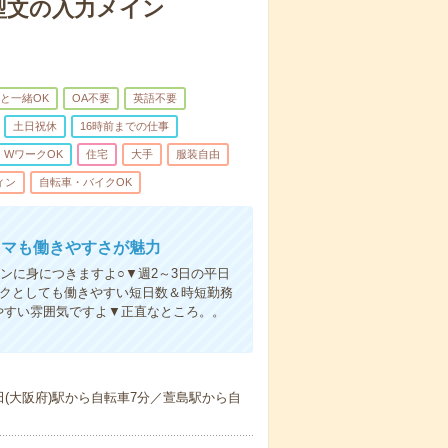
型文の入力メイン
と一緒OK
OA不要
英語不要
土日祝休
16時前までの仕事
・WワークOK
住宅
大手
服装自由
ィン
自転車・バイクOK
ママも働きやすさが魅力
ンに身につきますよ○▼週2～3日の平日
ークとしても働きやすい短日数＆時短勤務
やすい雰囲気ですよ▼正直なところ。。
(大阪府)駅から自転車7分／萱島駅から自