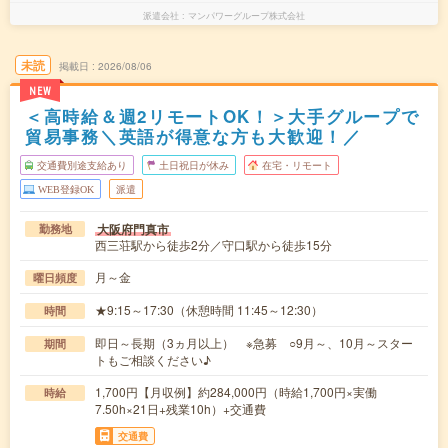
派遣会社
マンパワーグループ株式会社
未読
掲載日
2026/08/06
NEW
＜高時給＆週2リモートOK！＞大手グループで
貿易事務＼英語が得意な方も大歓迎！／
交通費別途支給あり
土日祝日が休み
在宅・リモート
WEB登録OK
派遣
大阪府門真市
勤務地
西三荘駅から徒歩2分／守口駅から徒歩15分
月～金
曜日頻度
★9:15～17:30（休憩時間 11:45～12:30）
時間
即日～長期（3ヵ月以上） ※急募 ○9月～、10月～スター
期間
トもご相談ください♪
1,700円【月収例】約284,000円（時給1,700円×実働
時給
7.50h×21日+残業10h）+交通費
交通費