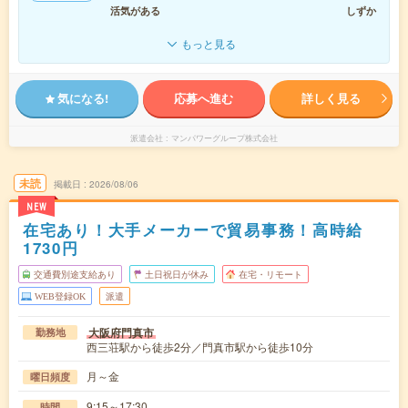
活気がある
しずか
もっと見る
気になる!
応募へ進む
詳しく見る
派遣会社
マンパワーグループ株式会社
未読
掲載日
2026/08/06
NEW
在宅あり！大手メーカーで貿易事務！高時給
1730円
交通費別途支給あり
土日祝日が休み
在宅・リモート
WEB登録OK
派遣
大阪府門真市
勤務地
西三荘駅から徒歩2分／門真市駅から徒歩10分
月～金
曜日頻度
9:15～17:30
時間