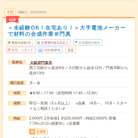
未読
掲載日
2026/08/06
NEW
＜未経験OK！在宅あり！＞大手電池メーカー
で材料の合成作業＠門真
職種未経験OK
交通費別途支給あり
土日祝日が休み
在宅・リモート
WEB登録OK
派遣
大阪府門真市
勤務地
西三荘駅から徒歩9分／大日駅から徒歩12分／門真市駅から
徒歩13分
月～金
曜日頻度
★8:30～17:00（休憩時間 11:45～12:30）
時間
即日～長期（3ヵ月以上） ※急募 ○9月～、10月～スター
期間
トもご相談ください♪
2,000円【月収例】約335,000円（時給2,000円×実働
時給
7.75h×21日+残業5h）+交通費
交通費