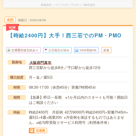
派遣会社
パーソルテンプスタッフ株式会社
未読
掲載日
2026/08/06
NEW
【時給2400円】大手！西三荘でのPM・PMO
交通費別途支給あり
土日祝日が休み
WEB登録OK
派遣
大阪府門真市
勤務地
西三荘駅から徒歩8分／守口駅から徒歩12分
月～金／週5日
曜日頻度
08:30-17:00（休憩45分）実働7時間45分
時間
【急募】即日～長期 ※1か月以内のスタートも可能！開始日
期間
はご相談ください
時給2400円 月収例 42万9000円 時給2400円×実働7h45m×
時給
週5日×4週+残業20h ※月収例を保証するものではありませ
ん。※給与即受取りサービス利用可（利用条件有）
交通費