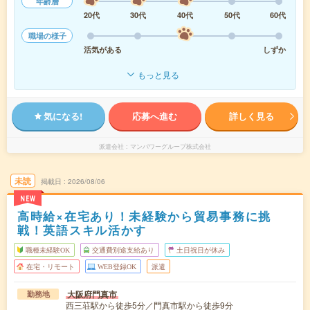
年齢層
20代
30代
40代
50代
60代
職場の様子
活気がある
しずか
もっと見る
気になる!
応募へ進む
詳しく見る
派遣会社
マンパワーグループ株式会社
未読
掲載日
2026/08/06
NEW
高時給×在宅あり！未経験から貿易事務に挑
戦！英語スキル活かす
職種未経験OK
交通費別途支給あり
土日祝日が休み
在宅・リモート
WEB登録OK
派遣
大阪府門真市
勤務地
西三荘駅から徒歩5分／門真市駅から徒歩9分