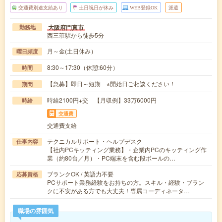
交通費別途支給あり
土日祝日が休み
WEB登録OK
派遣
大阪府門真市
勤務地
西三荘駅から徒歩5分
月～金(土日休み）
曜日頻度
8:30～17:30（休憩:60分）
時間
【急募】即日～短期 ※開始日ご相談ください！
期間
時給2100円+交 【月収例】33万6000円
時給
交通費
交通費支給
テクニカルサポート・ヘルプデスク
仕事内容
【社内PCキッティング業務】・企業内PCのキッティング作
業（約80台／月）・PC端末を含む段ボールの…
ブランクOK / 英語力不要
応募資格
PCサポート業務経験をお持ちの方。スキル・経験・ブラン
クに不安がある方でも大丈夫！専属コーディネータ…
職場の雰囲気