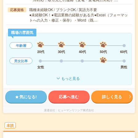
職種未経験OK / ブランクOK / 英語力不要
応募資格
●未経験OK！●電話業務の経験がある方●Excel（フォーマッ
トへの入力・修正・保存）・Word（既…
職場の雰囲気
年齢層
20代
30代
40代
50代
60代
男女比率
女性
男性
もっと見る
気になる!
応募へ進む
詳しく見る
派遣会社
ヒューマンリソシア株式会社
未読