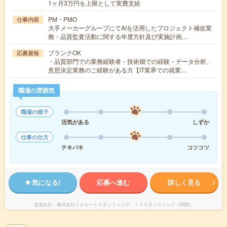
1ヶ月3万円を上限として実費支給
PM・PMO
仕事内容
大手メーカーグループにてAIを活用したプロジェクト補佐業
務・品質監査活動に関する年度方針及び実施計画…
ブランクOK
応募資格
・品質部門での業務経験者・技術畑での経験・データ分析、
意思決定業務のご経験がある方【IT業界での就業…
職場の雰囲気
職場の様子
活気がある
しずか
仕事の仕方
テキパキ
コツコツ
気になる!
応募へ進む
詳しく見る
派遣会社
株式会社リクルートスタッフィング ＩＴスタッフィング（関西）