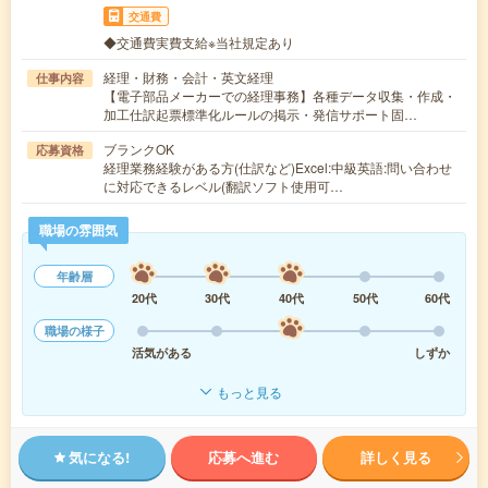
交通費
◆交通費実費支給※当社規定あり
経理・財務・会計・英文経理
仕事内容
【電子部品メーカーでの経理事務】各種データ収集・作成・
加工仕訳起票標準化ルールの掲示・発信サポート固…
ブランクOK
応募資格
経理業務経験がある方(仕訳など)Excel:中級英語:問い合わせ
に対応できるレベル(翻訳ソフト使用可…
職場の雰囲気
年齢層
20代
30代
40代
50代
60代
職場の様子
活気がある
しずか
もっと見る
気になる!
応募へ進む
詳しく見る