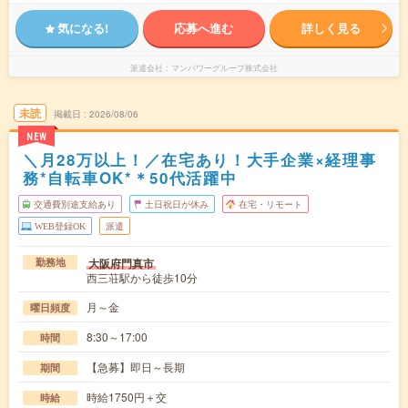
気になる!
応募へ進む
詳しく見る
派遣会社
マンパワーグループ株式会社
未読
掲載日
2026/08/06
NEW
＼月28万以上！／在宅あり！大手企業×経理事
務*自転車OK*＊50代活躍中
交通費別途支給あり
土日祝日が休み
在宅・リモート
WEB登録OK
派遣
大阪府門真市
勤務地
西三荘駅から徒歩10分
月～金
曜日頻度
8:30～17:00
時間
【急募】即日～長期
期間
時給1750円＋交
時給