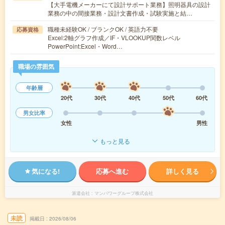
【大手電機メーカーにて設計サポート業務】照明器具の設計
業務の中の間接業務・設計文書作成・試験実施と結…
職種未経験OK / ブランクOK / 英語力不要
応募資格
Excel:2軸グラフ作成／IF・VLOOKUP関数レベル
PowerPoint:Excel・Word…
職場の雰囲気
年齢層
20代
30代
40代
50代
60代
男女比率
女性
男性
もっと見る
気になる!
応募へ進む
詳しく見る
派遣会社
マンパワーグループ株式会社
未読
掲載日
2026/08/06