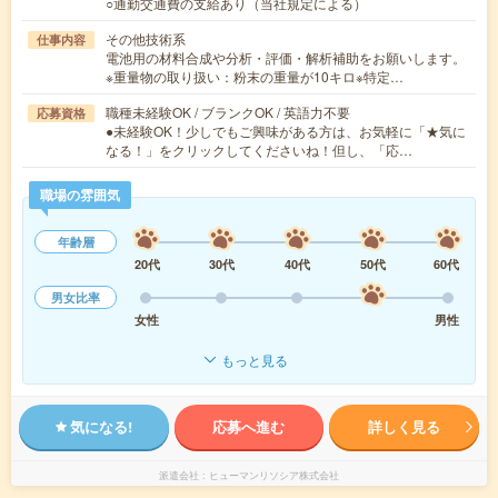
○通勤交通費の支給あり（当社規定による）
その他技術系
仕事内容
電池用の材料合成や分析・評価・解析補助をお願いします。
※重量物の取り扱い：粉末の重量が10キロ※特定…
職種未経験OK / ブランクOK / 英語力不要
応募資格
●未経験OK！少しでもご興味がある方は、お気軽に「★気に
なる！」をクリックしてくださいね！但し、「応…
職場の雰囲気
年齢層
20代
30代
40代
50代
60代
男女比率
女性
男性
もっと見る
気になる!
応募へ進む
詳しく見る
派遣会社
ヒューマンリソシア株式会社