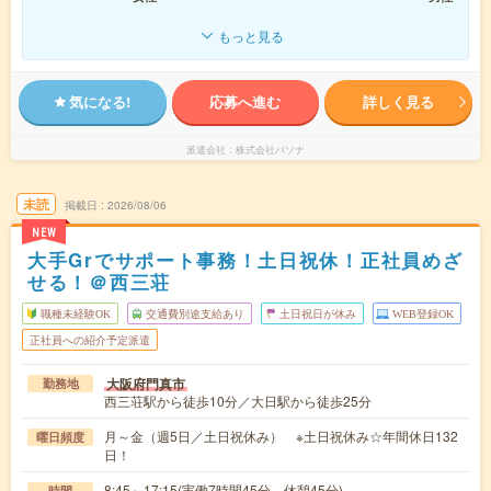
もっと見る
気になる!
応募へ進む
詳しく見る
派遣会社
株式会社パソナ
未読
掲載日
2026/08/06
NEW
大手Grでサポート事務！土日祝休！正社員めざ
せる！＠西三荘
職種未経験OK
交通費別途支給あり
土日祝日が休み
WEB登録OK
正社員への紹介予定派遣
大阪府門真市
勤務地
西三荘駅から徒歩10分／大日駅から徒歩25分
月～金（週5日／土日祝休み） ※土日祝休み☆年間休日132
曜日頻度
日！
8:45～17:15(実働7時間45分 休憩45分)
時間