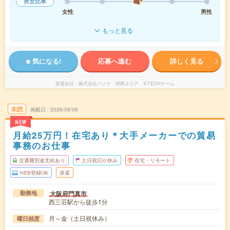
男女比率
女性
男性
もっと見る
気になる!
応募へ進む
詳しく見る
派遣会社
株式会社パソナ 関西エリア X-TECHチーム
未読
掲載日
2026/08/06
NEW
月給25万円！在宅あり＊大手メーカーでの貿易
事務のお仕事
交通費別途支給あり
土日祝日が休み
在宅・リモート
WEB登録OK
派遣
大阪府門真市
勤務地
西三荘駅から徒歩1分
月～金（土日祝休み）
曜日頻度