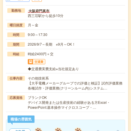
大阪府門真市
勤務地
西三荘駅から徒歩10分
月～金
曜日頻度
9:00～17:30
時間
2026/9/7～長期 ※9月～OK！
期間
時給2400円＋交
時給
交通費
◆交通費実費支給※当社規定あり
その他技術系
仕事内容
【大手電機メーカーグループでの評価と検証】試作評価業務
各種試作・評価業務(クリーンルーム内)システム…
ブランクOK
応募資格
デバイス開発または生産技術の経験がある方Excel・
PowerPoint:基本操作マイクロスコープ・…
職場の雰囲気