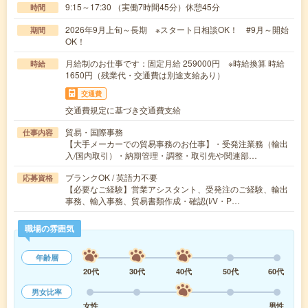
9:15～17:30 （実働7時間45分）休憩45分
時間
2026年9月上旬～長期 ※スタート日相談OK！ #9月～開始
期間
OK！
月給制のお仕事です：固定月給 259000円 ※時給換算 時給
時給
1650円（残業代・交通費は別途支給あり）
交通費
交通費規定に基づき交通費支給
貿易・国際事務
仕事内容
【大手メーカーでの貿易事務のお仕事】・受発注業務（輸出
入/国内取引）・納期管理・調整・取引先や関連部…
ブランクOK / 英語力不要
応募資格
【必要なご経験】営業アシスタント、受発注のご経験、輸出
事務、輸入事務、貿易書類作成・確認(I/V・P…
職場の雰囲気
年齢層
20代
30代
40代
50代
60代
男女比率
女性
男性