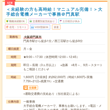
NEW
＜未経験の方も高時給！マニュアル完備！＞大
手総合電機メーカーで事務＠門真駅
職種未経験OK
交通費別途支給あり
土日祝日が休み
在宅・リモート
WEB登録OK
派遣
大阪府門真市
勤務地
門真市駅から徒歩1分／西三荘駅から徒歩9分
月～金
曜日頻度
★9:00～17:30（休憩時間 12:00～12:45）
時間
即日～長期（3ヵ月以上） ※急募 ○8月～、9月～スタート
期間
もご相談ください♪
1,600円【月収例】約262,000円（時給1,600円×実働
時給
7.75h×21日+残業1h）+交通費
交通費
○通勤交通費の支給あり（当社規定による）
一般事務
仕事内容
大手総合電機メーカーで、事務をお願いします。○電話・メ
ール対応：取引先との連絡（受電・架電両方対応）…