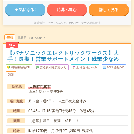
気になる!
応募へ進む
詳しく見る
派遣会社
パーソルエクセルHRパートナーズ株式会社
未読
掲載日
2026/08/06
NEW
【パナソニックエレクトリックワークス】大
手！長期！営業サポートメイン！残業少なめ
職種未経験OK
交通費別途支給あり
土日祝日が休み
WEB登録OK
派遣
大阪府門真市
勤務地
西三荘駅から徒歩3分
月～金（週5日） ※土日祝完全休み
曜日頻度
08:45～17:15(実働7時間45分 休憩45分)
時間
【急募】即日～長期 ※8月～！
期間
時給1750円 月収例 271,250円+残業代
時給