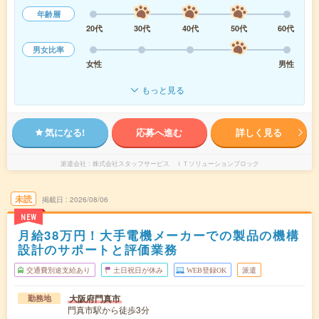
年齢層
20代
30代
40代
50代
60代
男女比率
女性
男性
もっと見る
気になる!
応募へ進む
詳しく見る
派遣会社
株式会社スタッフサービス ＩＴソリューションブロック
未読
掲載日
2026/08/06
NEW
月給38万円！大手電機メーカーでの製品の機構
設計のサポートと評価業務
交通費別途支給あり
土日祝日が休み
WEB登録OK
派遣
大阪府門真市
勤務地
門真市駅から徒歩3分