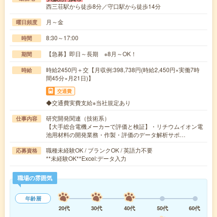
西三荘駅から徒歩8分／守口駅から徒歩14分
月～金
曜日頻度
8:30～17:00
時間
【急募】即日～長期 ※8月～OK！
期間
時給2450円＋交【月収例:398,738円(時給2,450円×実働7時
時給
間45分×月21日)】
交通費
◆交通費実費支給※当社規定あり
研究開発関連（技術系）
仕事内容
【大手総合電機メーカーで評価と検証】・リチウムイオン電
池用材料の開発業務・作製・評価のデータ解析サポ…
職種未経験OK / ブランクOK / 英語力不要
応募資格
**未経験OK**Excel:データ入力
職場の雰囲気
年齢層
20代
30代
40代
50代
60代