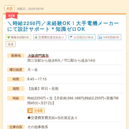
未読
掲載日
2026/08/06
NEW
＼時給2250円／未経験OK！大手電機メーカー
にて設計サポート＊知識ゼロOK
職種未経験OK
交通費別途支給あり
土日祝日が休み
WEB登録OK
派遣
大阪府門真市
勤務地
西三荘駅から徒歩8分／守口駅から徒歩14分
月～金
曜日頻度
8:45～17:15
時間
【急募】即日～長期
期間
時給2250円＋交【月収例:366,188円(時給2,250円×実働7時
時給
間45分×月21日)】
交通費
◆交通費実費支給※当社規定あり
その他事務系
仕事内容