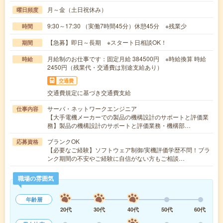
月～金（土日祝休み）
曜日頻度
9:30～17:30 （実働7時間45分）休憩45分 ※残業少
時間
【急募】即日～長期 ※スタート日相談OK！
期間
月給制のお仕事です：固定月給 384500円 ※時給換算 時給
時給
2450円（残業代・交通費は別途支給あり）
交通費
交通費規定に基づき交通費支給
サーバ・ネットワークエンジニア
仕事内容
【大手電機メーカーでの製品の機構設計のサポートと評価業
務】製品の機構設計のサポートと評価業務・機構部…
ブランクOK
応募資格
【必要なご経験】ソフトウェア制御/実機評価学歴不問！ブラ
ンク期間の不安やご経験に自信がない方もご相談…
職場の雰囲気
年齢層
20代
30代
40代
50代
60代