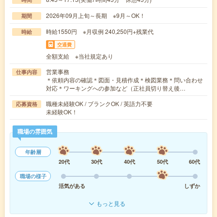
2026年09月上旬～長期 ※9月～OK！
期間
時給1550円 ※月収例 240,250円+残業代
時給
交通費
全額支給 ※当社規定あり
営業事務
仕事内容
＊依頼内容の確認＊図面・見積作成＊検図業務＊問い合わせ
対応＊ワーキングへの参加など（正社員切り替え後…
職種未経験OK / ブランクOK / 英語力不要
応募資格
未経験OK！
職場の雰囲気
年齢層
20代
30代
40代
50代
60代
職場の様子
活気がある
しずか
もっと見る