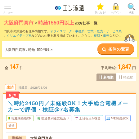
メニュー
気になる!
ログイン
検索
大阪府門真市
×
時給1550円以上
のお仕事一覧
門真市の派遣のお仕事情報です。
オフィスワーク・事務系
、
営業・販売・サービス系
、
クリエイティブ系
などのお仕事を取り揃えています。さらに、
短期
・
単発
などの期
間や、
職種未経験OK
などのこだわり条件で絞り込んでいただけます。
条件の変更
大阪府門真市 / 時給1550円以上
147
1,847
全
件
平均時給:
円
時給順
新着順
未読
掲載日
2026/08/06
NEW
＼時給2450円／未経験OK！大手総合電機メー
カーで評価・検証@7名募集
職種未経験OK
交通費別途支給あり
土日祝日が休み
WEB登録OK
派遣
大阪府門真市
勤務地