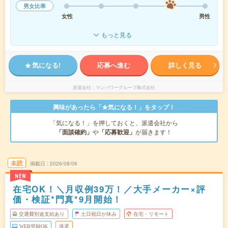
男女比率
女性
男性
もっと見る
気になる!
応募へ進む
詳しく見る
派遣会社
マンパワーグループ株式会社
興味があったら「★気になる！」をタップ！
「気になる！」を押しておくと、派遣会社から
「面談確約」
や
「応募歓迎」
が届きます！
未読
掲載日
2026/08/06
NEW
在宅OK！＼月収例39万！／大手メーカー×評
価・検証*門真*9月開始！
交通費別途支給あり
土日祝日が休み
在宅・リモート
WEB登録OK
派遣