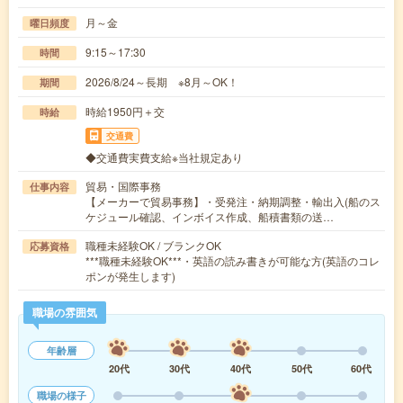
月～金
曜日頻度
9:15～17:30
時間
2026/8/24～長期 ※8月～OK！
期間
時給1950円＋交
時給
交通費
◆交通費実費支給※当社規定あり
貿易・国際事務
仕事内容
【メーカーで貿易事務】・受発注・納期調整・輸出入(船のス
ケジュール確認、インボイス作成、船積書類の送…
職種未経験OK / ブランクOK
応募資格
***職種未経験OK***・英語の読み書きが可能な方(英語のコレ
ポンが発生します)
職場の雰囲気
年齢層
20代
30代
40代
50代
60代
職場の様子