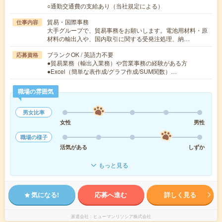
○通勤交通費の支給あり（当社規定による）
貿易・国際事務
仕事内容
大手グループで、貿易事務をお願いします。電池用材料・原
材料の輸出入や、国内取引に関する受発注処理、納…
ブランクOK / 英語力不要
応募資格
●貿易業務（輸出入業務）や営業事務の経験がある方
●Excel（簡単な表作成/グラフ作成/SUM関数）…
職場の雰囲気
男女比率
女性
男性
職場の様子
活気がある
しずか
もっと見る
気になる!
応募へ進む
詳しく見る
派遣会社
ヒューマンリソシア株式会社