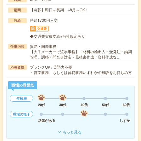
【急募】即日～長期 ※8月～OK！
期間
時給1730円＋交
時給
交通費
◆交通費実費支給※当社規定あり
貿易・国際事務
仕事内容
【大手メーカーで貿易事務】・材料の輸出入・受発注・納期
管理、調整・問合せ対応・見積書作成・資料作成な…
ブランクOK / 英語力不要
応募資格
・営業事務、もしくは貿易事務いずれかの経験をお持ちの方
職場の雰囲気
年齢層
20代
30代
40代
50代
60代
職場の様子
活気がある
しずか
もっと見る