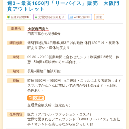
週3～最高1650円「リーバイス」販売 大阪門
真アウトレット
職種未経験OK
交通費別途支給あり
WEB登録OK
派遣
大阪府門真市
勤務地
門真市駅から徒歩8分
週5日勤務,週4日勤務,週3日以内勤務,休日120日以上,長期休
曜日頻度
暇あり,育休・産休制度あり
09:30～20:30営業時間に合わせたシフト制実働7.5時間 休
時間
憩1.5時間※経験者の方の場合は、…
長期※開始日相談可能
期間
時給1550円～1650円 ※ご経験・スキルにより考慮致します
時給
スマホでかんたんに前払いで給与が受け取れます（※上限、
条件あり）
交通費
交通費全額支給（規定あり）
販売（アパレル・ファッション・コスメ）
仕事内容
世界で愛されるデニムブランド「Levi's リーバイス」でお仕
事！オシャレを楽しみながら自分らしくお…