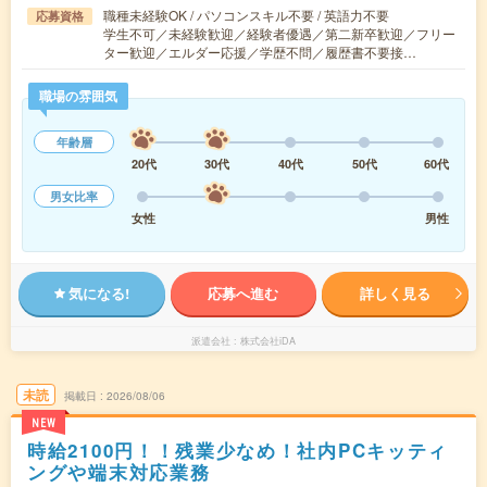
職種未経験OK / パソコンスキル不要 / 英語力不要
応募資格
学生不可／未経験歓迎／経験者優遇／第二新卒歓迎／フリー
ター歓迎／エルダー応援／学歴不問／履歴書不要接…
職場の雰囲気
年齢層
20代
30代
40代
50代
60代
男女比率
女性
男性
気になる!
応募へ進む
詳しく見る
派遣会社
株式会社iDA
未読
掲載日
2026/08/06
NEW
時給2100円！！残業少なめ！社内PCキッティ
ングや端末対応業務