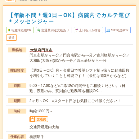
【年齢不問＊週3日～OK】病院内でカルテ運び
＊メッセンジャー
職種未経験OK
交通費別途支給あり
土日祝日が休み
WEB登録OK
派遣
大阪府門真市
勤務地
門真市駅から---分／門真南駅から---分／古川橋駅から---分／
大和田(大阪府)駅から---分／西三荘駅から---分
【週3日～OK】月～金曜日で希望シフト制 ※徐々に勤務回数
曜日頻度
を増やしていくことも可能です！（最初は週3日からなど）
9:00～17:00など※ご希望の時間帯をご相談ください。※日
時間
勤、夜勤のみ、変則的な勤務等も相談OK…
2ヶ月～OK ※スタート日はお気軽にご相談ください！
期間
時給1200円～
時給
交通費
交通費規定内支給
看護助手
仕事内容