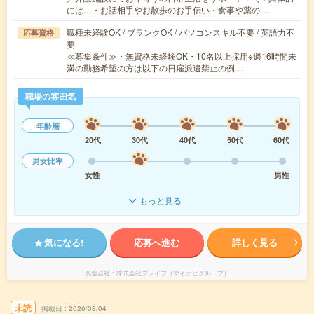
には…・お話相手やお散歩のお手伝い・食事や薬の…
職種未経験OK / ブランクOK / パソコンスキル不要 / 英語力不
応募資格
要
≪募集条件≫・無資格未経験OK・10名以上採用※週16時間未
満の勤務希望の方は以下の日雇派遣禁止の例…
職場の雰囲気
年齢層
20代
30代
40代
50代
60代
男女比率
女性
男性
もっと見る
気になる!
応募へ進む
詳しく見る
派遣会社
株式会社ブレイブ（マイナビグループ）
未読
掲載日
2026/08/04