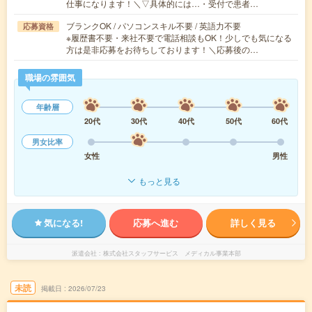
仕事になります！＼▽具体的には…・受付で患者…
ブランクOK / パソコンスキル不要 / 英語力不要
応募資格
※履歴書不要・来社不要で電話相談もOK！少しでも気になる
方は是非応募をお待ちしております！＼応募後の…
職場の雰囲気
年齢層
20代
30代
40代
50代
60代
男女比率
女性
男性
もっと見る
気になる!
応募へ進む
詳しく見る
派遣会社
株式会社スタッフサービス メディカル事業本部
未読
掲載日
2026/07/23