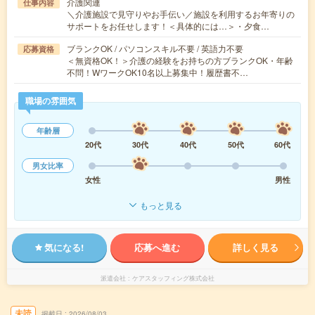
介護関連
仕事内容
＼介護施設で見守りやお手伝い／施設を利用するお年寄りの
サポートをお任せします！＜具体的には…＞・夕食…
ブランクOK / パソコンスキル不要 / 英語力不要
応募資格
＜無資格OK！＞介護の経験をお持ちの方ブランクOK・年齢
不問！WワークOK10名以上募集中！履歴書不…
職場の雰囲気
年齢層
20代
30代
40代
50代
60代
男女比率
女性
男性
もっと見る
気になる!
応募へ進む
詳しく見る
派遣会社
ケアスタッフィング株式会社
未読
掲載日
2026/08/03