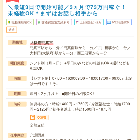
＼最短3日で開始可能／3ヵ月で73万円稼ぐ！
未経験OK＊まずはお話し相手から
職種未経験OK
交通費別途支給あり
土日祝日が休み
WEB登録OK
派遣
大阪府門真市
勤務地
門真市駅から---分／門真南駅から---分／古川橋駅から---分／
大和田(大阪府)駅から---分／西三荘駅から---分
シフト制（月～日） ※平日のみなどの相談もOK ※週3なども
曜日頻度
相談OK
【シフト例】07:00～16:0009:00～18:0017:00～09:00※ 上記
時間
は一例です！そ…
即日～2ヶ月以上 ■開始日の相談OK！
期間
無資格の方：時給1400円～1750円 / 介護福祉士：時給1700
時給
円～2125円 / 初任者以上：時給1500円～1875円
交通費
全額支給
介護関連
仕事内容