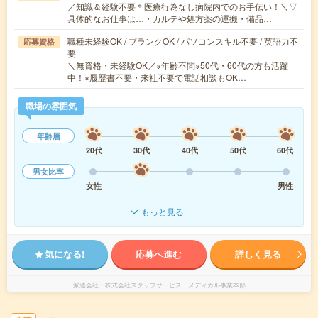
／知識＆経験不要＊医療行為なし病院内でのお手伝い！＼▽
具体的なお仕事は…・カルテや処方薬の運搬・備品…
職種未経験OK / ブランクOK / パソコンスキル不要 / 英語力不
応募資格
要
＼無資格・未経験OK／※年齢不問※50代・60代の方も活躍
中！※履歴書不要・来社不要で電話相談もOK…
職場の雰囲気
年齢層
20代
30代
40代
50代
60代
男女比率
女性
男性
もっと見る
気になる!
応募へ進む
詳しく見る
派遣会社
株式会社スタッフサービス メディカル事業本部