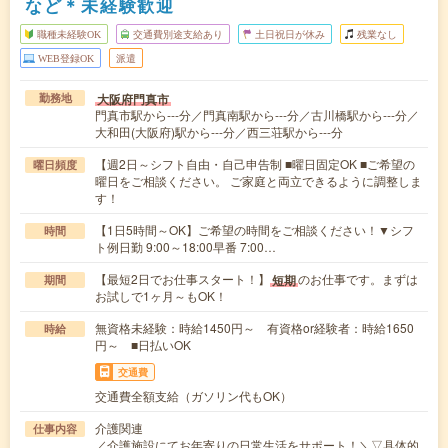
など＊未経験歓迎
職種未経験OK
交通費別途支給あり
土日祝日が休み
残業なし
WEB登録OK
派遣
大阪府門真市
勤務地
門真市駅から---分／門真南駅から---分／古川橋駅から---分／
大和田(大阪府)駅から---分／西三荘駅から---分
【週2日～シフト自由・自己申告制 ■曜日固定OK ■ご希望の
曜日頻度
曜日をご相談ください。 ご家庭と両立できるように調整しま
す！
【1日5時間～OK】ご希望の時間をご相談ください！▼シフ
時間
ト例日勤 9:00～18:00早番 7:00…
【最短2日でお仕事スタート！】
のお仕事です。まずは
短期
期間
お試しで1ヶ月～もOK！
無資格未経験：時給1450円～ 有資格or経験者：時給1650
時給
円～ ■日払いOK
交通費
交通費全額支給（ガソリン代もOK）
介護関連
仕事内容
／介護施設にてお年寄りの日常生活をサポート！＼▽具体的