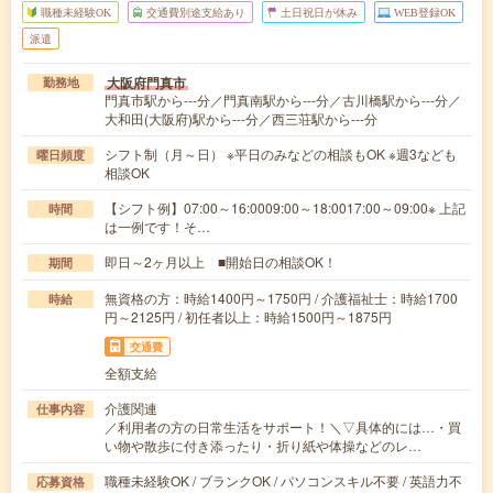
職種未経験OK
交通費別途支給あり
土日祝日が休み
WEB登録OK
派遣
大阪府門真市
勤務地
門真市駅から---分／門真南駅から---分／古川橋駅から---分／
大和田(大阪府)駅から---分／西三荘駅から---分
シフト制（月～日） ※平日のみなどの相談もOK ※週3なども
曜日頻度
相談OK
【シフト例】07:00～16:0009:00～18:0017:00～09:00※ 上記
時間
は一例です！そ…
即日～2ヶ月以上 ■開始日の相談OK！
期間
無資格の方：時給1400円～1750円 / 介護福祉士：時給1700
時給
円～2125円 / 初任者以上：時給1500円～1875円
交通費
全額支給
介護関連
仕事内容
／利用者の方の日常生活をサポート！＼▽具体的には…・買
い物や散歩に付き添ったり・折り紙や体操などのレ…
職種未経験OK / ブランクOK / パソコンスキル不要 / 英語力不
応募資格