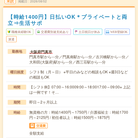
未読
掲載日
2026/08/02
【時給1400円】日払いOK＊プライベートと両
立⇒生活サポ
職種未経験OK
交通費別途支給あり
土日祝日が休み
WEB登録OK
派遣
大阪府門真市
勤務地
門真市駅から---分／門真南駅から---分／古川橋駅から---分／
大和田(大阪府)駅から---分／西三荘駅から---分
シフト制（月～日） ※平日のみなどの相談もOK ※週3日など
曜日頻度
の相談もOK
【シフト例】07:00～16:0009:00～18:0017:00～09:00※ 上記
時間
は一例です！そ…
即日～2ヶ月以上
期間
無資格の方：時給1400円～1750円 / 介護福祉士：時給1700
時給
円～2125円 / 初任者以上：時給1500円～1875円
交通費
全額支給