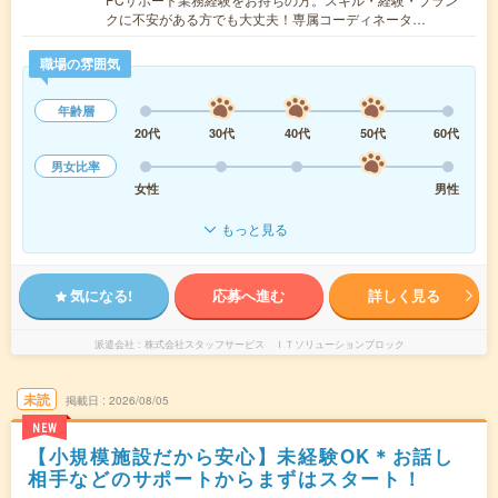
クに不安がある方でも大丈夫！専属コーディネータ…
職場の雰囲気
年齢層
20代
30代
40代
50代
60代
男女比率
女性
男性
もっと見る
気になる!
応募へ進む
詳しく見る
派遣会社
株式会社スタッフサービス ＩＴソリューションブロック
未読
掲載日
2026/08/05
NEW
【小規模施設だから安心】未経験OK＊お話し
相手などのサポートからまずはスタート！