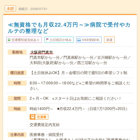
未読
掲載日
2026/07/31
≪無資格でも月収22.4万円～≫病院で受付やカ
ルテの整理など
交通費別途支給あり
土日祝日が休み
WEB登録OK
派遣
大阪府門真市
勤務地
門真市駅から---分／門真南駅から---分／古川橋駅から---分／
大和田(大阪府)駅から---分／西三荘駅から---分
【土日祝休みOK】月～金曜日の間で週5日の希望シフト制
曜日頻度
8:00～17:009:00～18:00など※ご希望の時間帯をご相談くだ
時間
さい。
2ヶ月～OK ※スタート日はお気軽にご相談ください！
期間
時給1400円～ ■月収22.4万円～（日収1万1200円×20日）
時給
交通費
交通費規定内支給
医療事務・病院受付
仕事内容
／看護師さん、お医者さんの“縁の下の力持ち”医療事務のお