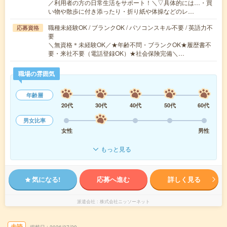
／利用者の方の日常生活をサポート！＼▽具体的には…・買
い物や散歩に付き添ったり・折り紙や体操などのレ…
職種未経験OK / ブランクOK / パソコンスキル不要 / 英語力不
応募資格
要
＼無資格＊未経験OK／★年齢不問・ブランクOK★履歴書不
要・来社不要（電話登録OK）★社会保険完備＼…
職場の雰囲気
年齢層
20代
30代
40代
50代
60代
男女比率
女性
男性
もっと見る
気になる!
応募へ進む
詳しく見る
派遣会社
株式会社ニッソーネット
未読