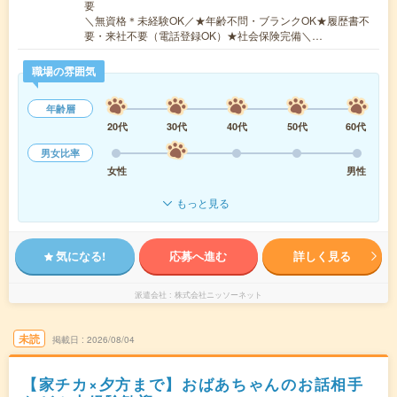
要
＼無資格＊未経験OK／★年齢不問・ブランクOK★履歴書不
要・来社不要（電話登録OK）★社会保険完備＼…
職場の雰囲気
年齢層
20代
30代
40代
50代
60代
男女比率
女性
男性
もっと見る
気になる!
応募へ進む
詳しく見る
派遣会社
株式会社ニッソーネット
未読
掲載日
2026/08/04
【家チカ×夕方まで】おばあちゃんのお話相手