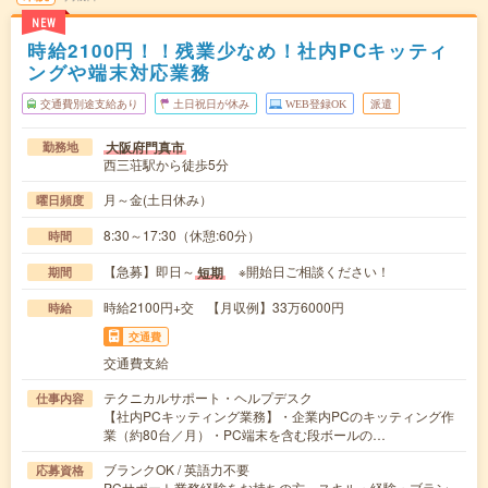
NEW
時給2100円！！残業少なめ！社内PCキッティ
ングや端末対応業務
交通費別途支給あり
土日祝日が休み
WEB登録OK
派遣
大阪府門真市
勤務地
西三荘駅から徒歩5分
月～金(土日休み）
曜日頻度
8:30～17:30（休憩:60分）
時間
【急募】即日～
※開始日ご相談ください！
短期
期間
時給2100円+交 【月収例】33万6000円
時給
交通費
交通費支給
テクニカルサポート・ヘルプデスク
仕事内容
【社内PCキッティング業務】・企業内PCのキッティング作
業（約80台／月）・PC端末を含む段ボールの…
ブランクOK / 英語力不要
応募資格
PCサポート業務経験をお持ちの方。スキル・経験・ブラン