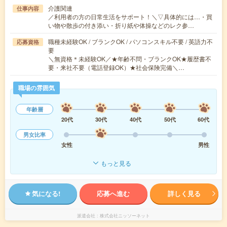
介護関連
仕事内容
／利用者の方の日常生活をサポート！＼▽具体的には…・買
い物や散歩の付き添い・折り紙や体操などのレク参…
職種未経験OK / ブランクOK / パソコンスキル不要 / 英語力不
応募資格
要
＼無資格＊未経験OK／★年齢不問・ブランクOK★履歴書不
要・来社不要（電話登録OK）★社会保険完備＼…
職場の雰囲気
年齢層
20代
30代
40代
50代
60代
男女比率
女性
男性
もっと見る
気になる!
応募へ進む
詳しく見る
派遣会社
株式会社ニッソーネット