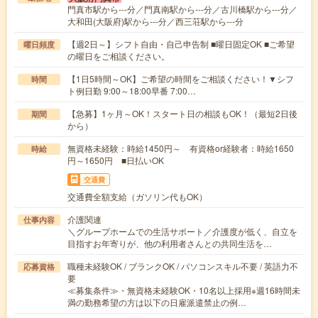
門真市駅から---分／門真南駅から---分／古川橋駅から---分／
大和田(大阪府)駅から---分／西三荘駅から---分
【週2日～】シフト自由・自己申告制 ■曜日固定OK ■ご希望
曜日頻度
の曜日をご相談ください。
【1日5時間～OK】ご希望の時間をご相談ください！▼シフ
時間
ト例日勤 9:00～18:00早番 7:00…
【急募】1ヶ月～OK！スタート日の相談もOK！（最短2日後
期間
から）
無資格未経験：時給1450円～ 有資格or経験者：時給1650
時給
円～1650円 ■日払いOK
交通費
交通費全額支給（ガソリン代もOK）
介護関連
仕事内容
＼グループホームでの生活サポート／介護度が低く、自立を
目指すお年寄りが、他の利用者さんとの共同生活を…
職種未経験OK / ブランクOK / パソコンスキル不要 / 英語力不
応募資格
要
≪募集条件≫・無資格未経験OK・10名以上採用※週16時間未
満の勤務希望の方は以下の日雇派遣禁止の例…