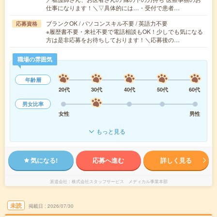
仕事になります！＼▽具体的には…・受付で患者…
ブランクOK / パソコンスキル不要 / 英語力不要
応募資格
※履歴書不要・来社不要で電話相談もOK！少しでも気になる
方は是非応募をお待ちしております！＼応募後の…
職場の雰囲気
年齢層
20代
30代
40代
50代
60代
男女比率
女性
男性
もっと見る
気になる!
応募へ進む
詳しく見る
派遣会社
株式会社スタッフサービス メディカル事業本部
未読
掲載日
2026/07/30