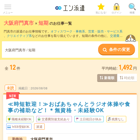
メニュー
気になる!
ログイン
検索
大阪府門真市
×
短期
のお仕事一覧
門真市の派遣のお仕事情報です。
オフィスワーク・事務系
、
営業・販売・サービス系
、
クリエイティブ系
などのお仕事を取り揃えています。短期の条件の他に、
交通費別
途支給あり
、
職種未経験OK
、
友だちと一緒の応募OK
などでもお探し頂けます。
条件の変更
大阪府門真市 / 短期
12
1,492
全
件
平均時給:
円
時給順
新着順
未読
掲載日
2026/08/08
NEW
≪時短歓迎！≫おばあちゃんとラジオ体操や食
事の補助など！＊無資格・未経験OK
職種未経験OK
交通費別途支給あり
土日祝日が休み
残業なし
WEB登録OK
派遣
大阪府門真市
勤務地