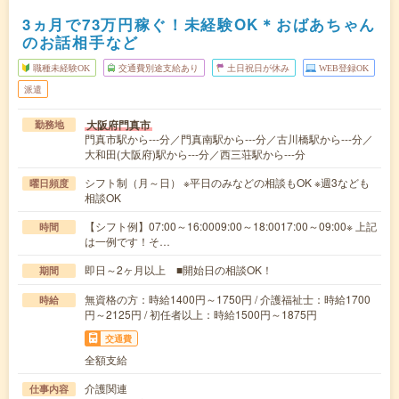
3ヵ月で73万円稼ぐ！未経験OK＊おばあちゃん
のお話相手など
職種未経験OK
交通費別途支給あり
土日祝日が休み
WEB登録OK
派遣
大阪府門真市
勤務地
門真市駅から---分／門真南駅から---分／古川橋駅から---分／
大和田(大阪府)駅から---分／西三荘駅から---分
シフト制（月～日） ※平日のみなどの相談もOK ※週3なども
曜日頻度
相談OK
【シフト例】07:00～16:0009:00～18:0017:00～09:00※ 上記
時間
は一例です！そ…
即日～2ヶ月以上 ■開始日の相談OK！
期間
無資格の方：時給1400円～1750円 / 介護福祉士：時給1700
時給
円～2125円 / 初任者以上：時給1500円～1875円
交通費
全額支給
介護関連
仕事内容