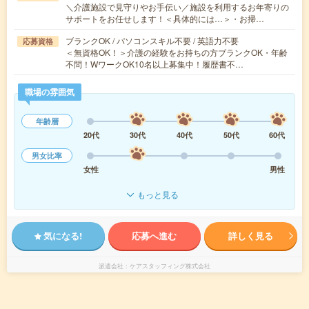
＼介護施設で見守りやお手伝い／施設を利用するお年寄りの
サポートをお任せします！＜具体的には…＞・お掃…
ブランクOK / パソコンスキル不要 / 英語力不要
応募資格
＜無資格OK！＞介護の経験をお持ちの方ブランクOK・年齢
不問！WワークOK10名以上募集中！履歴書不…
職場の雰囲気
年齢層
20代
30代
40代
50代
60代
男女比率
女性
男性
もっと見る
気になる!
応募へ進む
詳しく見る
派遣会社
ケアスタッフィング株式会社