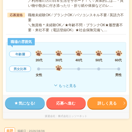
／利用者の方の日常生活をサポート！＼▽具体的には…・買
い物や散歩に付き添ったり・折り紙や体操などのレ…
職種未経験OK / ブランクOK / パソコンスキル不要 / 英語力不
応募資格
要
＼無資格＊未経験OK／★年齢不問・ブランクOK★履歴書不
要・来社不要（電話登録OK）★社会保険完備＼…
職場の雰囲気
年齢層
20代
30代
40代
50代
60代
男女比率
女性
男性
もっと見る
気になる!
応募へ進む
詳しく見る
派遣会社
株式会社ニッソーネット
未読
掲載日
2026/08/06