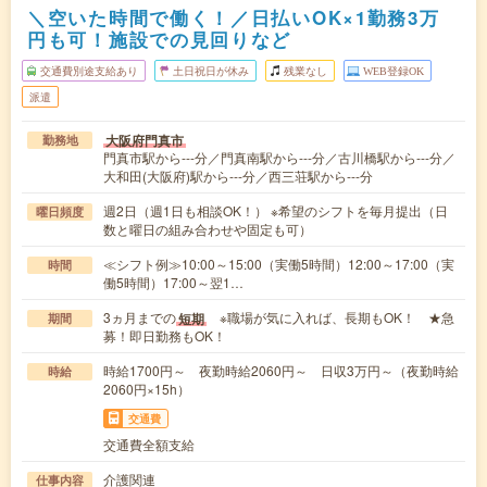
＼空いた時間で働く！／日払いOK×1勤務3万
円も可！施設での見回りなど
交通費別途支給あり
土日祝日が休み
残業なし
WEB登録OK
派遣
大阪府門真市
勤務地
門真市駅から---分／門真南駅から---分／古川橋駅から---分／
大和田(大阪府)駅から---分／西三荘駅から---分
週2日（週1日も相談OK！） ※希望のシフトを毎月提出（日
曜日頻度
数と曜日の組み合わせや固定も可）
≪シフト例≫10:00～15:00（実働5時間）12:00～17:00（実
時間
働5時間）17:00～翌1…
3ヵ月までの
※職場が気に入れば、長期もOK！ ★急
短期
期間
募！即日勤務もOK！
時給1700円～ 夜勤時給2060円～ 日収3万円～（夜勤時給
時給
2060円×15h）
交通費
交通費全額支給
介護関連
仕事内容