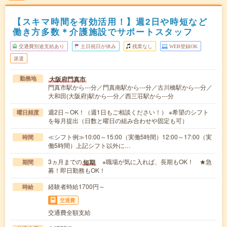
【スキマ時間を有効活用！】週2日や時短など
働き方多数＊介護施設でサポートスタッフ
交通費別途支給あり
土日祝日が休み
残業なし
WEB登録OK
派遣
大阪府門真市
勤務地
門真市駅から---分／門真南駅から---分／古川橋駅から---分／
大和田(大阪府)駅から---分／西三荘駅から---分
週2日～OK！（週1日もご相談ください！） ※希望のシフト
曜日頻度
を毎月提出（日数と曜日の組み合わせや固定も可）
≪シフト例≫10:00～15:00（実働5時間）12:00～17:00（実
時間
働5時間）上記シフト以外に…
3ヵ月までの
※職場が気に入れば、長期もOK！ ★急
短期
期間
募！即日勤務もOK！
経験者時給1700円～
時給
交通費
交通費全額支給