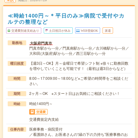
掲載日
2026/07/29
≪時給1400円～＊平日のみ≫病院で受付やカ
ルテの整理など
交通費別途支給あり
土日祝日が休み
WEB登録OK
派遣
大阪府門真市
勤務地
門真市駅から---分／門真南駅から---分／古川橋駅から---分／
大和田(大阪府)駅から---分／西三荘駅から---分
【週3日～OK】月～金曜日で希望シフト制 ※徐々に勤務回数
曜日頻度
を増やしていくことも可能です！（最初は週3日からなど）
8:00～17:009:00～18:00など※ご希望の時間帯をご相談くだ
時間
さい。
2ヶ月～OK ※スタート日はお気軽にご相談ください！
期間
時給1400円～
時給
交通費
交通費規定内支給
医療事務・病院受付
仕事内容
／看護師さん、お医者さんの“縁の下の力持ち”医療事務のお