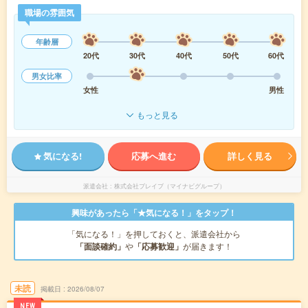
職場の雰囲気
年齢層
20代
30代
40代
50代
60代
男女比率
女性
男性
もっと見る
気になる!
応募へ進む
詳しく見る
派遣会社
株式会社ブレイブ（マイナビグループ）
興味があったら「★気になる！」をタップ！
「気になる！」を押しておくと、派遣会社から
「面談確約」
や
「応募歓迎」
が届きます！
未読
掲載日
2026/08/07
NEW