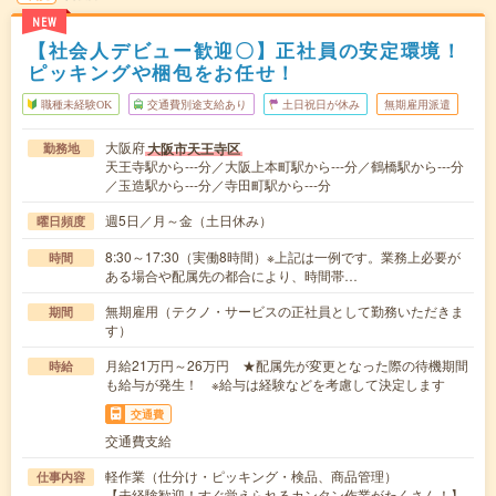
NEW
【社会人デビュー歓迎〇】正社員の安定環境！
ピッキングや梱包をお任せ！
職種未経験OK
交通費別途支給あり
土日祝日が休み
無期雇用派遣
大阪府
大阪市天王寺区
勤務地
天王寺駅から---分／大阪上本町駅から---分／鶴橋駅から---分
／玉造駅から---分／寺田町駅から---分
週5日／月～金（土日休み）
曜日頻度
8:30～17:30（実働8時間）※上記は一例です。業務上必要が
時間
ある場合や配属先の都合により、時間帯…
無期雇用（テクノ・サービスの正社員として勤務いただきま
期間
す）
月給21万円～26万円 ★配属先が変更となった際の待機期間
時給
も給与が発生！ ※給与は経験などを考慮して決定します
交通費
交通費支給
軽作業（仕分け・ピッキング・検品、商品管理）
仕事内容
【未経験歓迎！すぐ覚えられるカンタン作業がたくさん！】