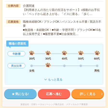
介護関連
仕事内容
【利用者さんの当たり前の生活をサポート】○移動のお手伝
い「ベッドから起き上がる」「イスに座る」「歩く…
職種未経験OK / ブランクOK / パソコンスキル不要 / 英語力不
応募資格
要
■無資格・未経験OK！■年齢・学歴不問！ブランクOK!■10名
以上採用予定！■履歴書不要■社会保険完…
職場の雰囲気
年齢層
20代
30代
40代
50代
60代
男女比率
女性
男性
もっと見る
気になる!
応募へ進む
詳しく見る
派遣会社
日研トータルソーシング株式会社 メディカルケア事業部