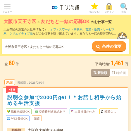
メニュー
気になる!
ログイン
検索
大阪市天王寺区
×
友だちと一緒の応募OK
のお仕事一覧
天王寺区の派遣のお仕事情報です。
オフィスワーク・事務系
、
営業・販売・サービス
系
、
クリエイティブ系
などのお仕事を取り揃えています。友だちと一緒の応募OKの条
件の他に、
交通費別途支給あり
、
職種未経験OK
、
残業なし
などのこだわり条件も取り
揃えています。
条件の変更
大阪市天王寺区 / 友だちと一緒の応募OK
80
1,461
全
件
平均時給:
円
時給順
新着順
未読
掲載日
2026/08/07
NEW
説明会参加で2000円get！＊お話し相手から始
める生活支援
職種未経験OK
交通費別途支給あり
土日祝日が休み
残業なし
WEB登録OK
派遣
大阪府
大阪市天王寺区
勤務地