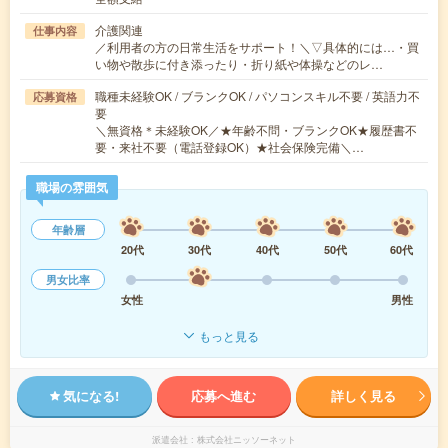
介護関連
仕事内容
／利用者の方の日常生活をサポート！＼▽具体的には…・買
い物や散歩に付き添ったり・折り紙や体操などのレ…
職種未経験OK / ブランクOK / パソコンスキル不要 / 英語力不
応募資格
要
＼無資格＊未経験OK／★年齢不問・ブランクOK★履歴書不
要・来社不要（電話登録OK）★社会保険完備＼…
職場の雰囲気
年齢層
20代
30代
40代
50代
60代
男女比率
女性
男性
もっと見る
気になる!
応募へ進む
詳しく見る
派遣会社
株式会社ニッソーネット