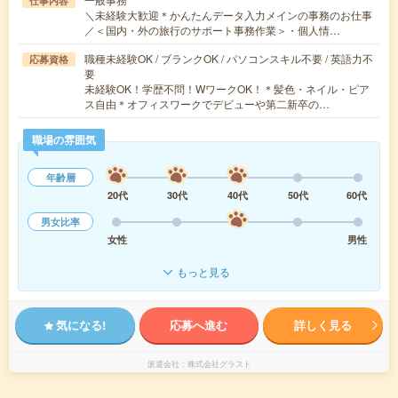
仕事内容
＼未経験大歓迎＊かんたんデータ入力メインの事務のお仕事
／＜国内・外の旅行のサポート事務作業＞・個人情…
職種未経験OK / ブランクOK / パソコンスキル不要 / 英語力不
応募資格
要
未経験OK！学歴不問！WワークOK！＊髪色・ネイル・ピア
ス自由＊オフィスワークでデビューや第二新卒の…
職場の雰囲気
年齢層
20代
30代
40代
50代
60代
男女比率
女性
男性
もっと見る
気になる!
応募へ進む
詳しく見る
派遣会社
株式会社グラスト