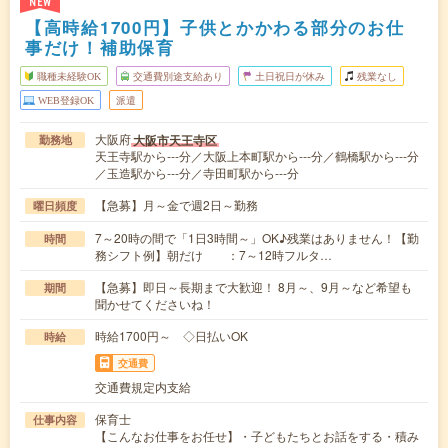
NEW
【高時給1700円】子供とかかわる部分のお仕
事だけ！補助保育
職種未経験OK
交通費別途支給あり
土日祝日が休み
残業なし
WEB登録OK
派遣
大阪府
大阪市天王寺区
勤務地
天王寺駅から---分／大阪上本町駅から---分／鶴橋駅から---分
／玉造駅から---分／寺田町駅から---分
【急募】月～金で週2日～勤務
曜日頻度
7～20時の間で「1日3時間～」OK♪残業はありません！【勤
時間
務シフト例】朝だけ ：7～12時フルタ…
【急募】即日～長期まで大歓迎！ 8月～、9月～など希望も
期間
聞かせてくださいね！
時給1700円～ ◇日払いOK
時給
交通費
交通費規定内支給
保育士
仕事内容
【こんなお仕事をお任せ】・子どもたちとお話をする・積み