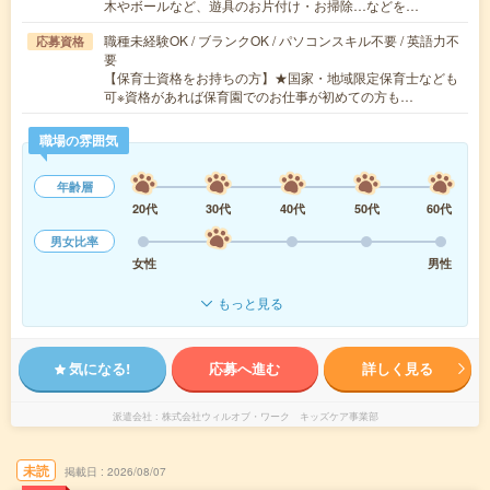
木やボールなど、遊具のお片付け・お掃除…などを…
職種未経験OK / ブランクOK / パソコンスキル不要 / 英語力不
応募資格
要
【保育士資格をお持ちの方】★国家・地域限定保育士なども
可※資格があれば保育園でのお仕事が初めての方も…
職場の雰囲気
年齢層
20代
30代
40代
50代
60代
男女比率
女性
男性
もっと見る
気になる!
応募へ進む
詳しく見る
派遣会社
株式会社ウィルオブ・ワーク キッズケア事業部
未読
掲載日
2026/08/07