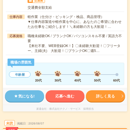
交通費
交通費全額支給
軽作業（仕分け・ピッキング・検品、商品管理）
仕事内容
▼仕事内容製造や軽作業を中心に、あなたのご希望に合わせ
たお仕事をご紹介します！＼未経験の方も大歓迎！…
職種未経験OK / ブランクOK / パソコンスキル不要 / 英語力不
応募資格
要
【来社不要、WEB登録OK！】〇未経験大歓迎！〇フリータ
ー、主婦(夫) 大歓迎！〇ブランクOK〇週5…
職場の雰囲気
年齢層
20代
30代
40代
50代
60代
気になる!
応募へ進む
詳しく見る
派遣会社
株式会社テクノ・サービス 採用担当
未読
掲載日
2026/08/07