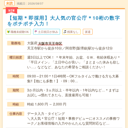
未読
掲載日
2026/08/07
NEW
【短期＊即採用】大人気の官公庁＊10桁の数字
をポチポチ入力！
職種未経験OK
土日祝日が休み
残業なし
派遣
大阪府
大阪市天王寺区
勤務地
天王寺駅から徒歩10分／阿倍野(阪堺線)駅から徒歩12分
週3日以上でOK！ ＊年末年始、お盆、ＧＷ、有給休暇あり＊
曜日頻度
「平日メイン」「土日中心が良い」「まとまった休みも欲し
い…」などなど、あなたの希望をご相談ください！
09:00～21:00＊1日4時間～OKフルタイムで働ける方も大募
時間
集!!【他にも多数！】・09：00…
3か月以内・3ヵ月以上・半年以内・1年以内など…＊まずは
期間
お試し→慣れてきたら、直接雇用も可能！
時給 1,600 円 ～ 2,000 円
時給
データ入力・タイピング
仕事内容
＼大人気＊官公庁！短期＊事務デビューにオススメの事務ワ
ーク／お客様情報の入力やかんたんな質問対応など…