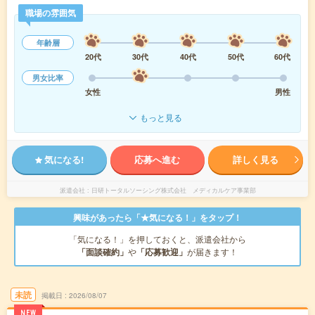
職場の雰囲気
年齢層
20代
30代
40代
50代
60代
男女比率
女性
男性
もっと見る
気になる!
応募へ進む
詳しく見る
派遣会社
日研トータルソーシング株式会社 メディカルケア事業部
興味があったら「★気になる！」をタップ！
「気になる！」を押しておくと、派遣会社から
「面談確約」
や
「応募歓迎」
が届きます！
未読
掲載日
2026/08/07
NEW