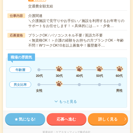
交通費全額支給
介護関連
仕事内容
＼介護施設で見守りやお手伝い／施設を利用するお年寄りの
サポートをお任せします！＜具体的には…＞・夕食…
ブランクOK / パソコンスキル不要 / 英語力不要
応募資格
＜無資格OK！＞介護の経験をお持ちの方ブランクOK・年齢
不問！WワークOK10名以上募集中！履歴書不…
職場の雰囲気
年齢層
20代
30代
40代
50代
60代
男女比率
女性
男性
もっと見る
気になる!
応募へ進む
詳しく見る
派遣会社
ケアスタッフィング株式会社