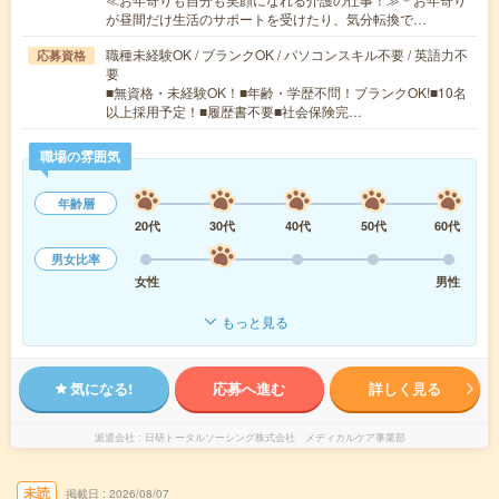
が昼間だけ生活のサポートを受けたり、気分転換で…
職種未経験OK / ブランクOK / パソコンスキル不要 / 英語力不
応募資格
要
■無資格・未経験OK！■年齢・学歴不問！ブランクOK!■10名
以上採用予定！■履歴書不要■社会保険完…
職場の雰囲気
年齢層
20代
30代
40代
50代
60代
男女比率
女性
男性
もっと見る
気になる!
応募へ進む
詳しく見る
派遣会社
日研トータルソーシング株式会社 メディカルケア事業部
未読
掲載日
2026/08/07