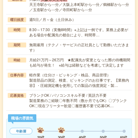
天王寺駅から---分／大阪上本町駅から---分／鶴橋駅から---分
／玉造駅から---分／寺田町駅から---分
週5日／月～金（土日休み）
曜日頻度
8:30～17:30（実働8時間）※上記は一例です。業務上必要が
時間
ある場合や配属先の都合により、時間帯…
無期雇用（テクノ・サービスの正社員として勤務いただきま
期間
す）
月給21万円～26万円 ★配属先が変更となった際の待機期間
時給
も給与が発生！ ※給与は経験などを考慮して決定します
軽作業（仕分け・ピッキング・検品、商品管理）
仕事内容
製造部品の測定、検査、ピッキングのお仕事です。【業務内
容】・圧縮測定機を使用しての製品の強度測定・製…
ブランクOK / パソコンスキル不要 / 英語力不要
応募資格
製造業務のご経験〇年数不問（数か月でもOK）〇ブランク
OK〇現在フリーター歓迎〇履歴書不要で応募OK…
職場の雰囲気
年齢層
20代
30代
40代
50代
60代