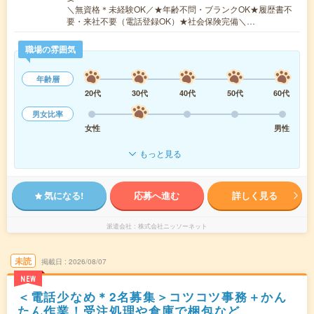
＼無資格＊未経験OK／★年齢不問・ブランクOK★履歴書不
要・来社不要（電話登録OK）★社会保険完備＼…
職場の雰囲気
年齢層
20代
30代
40代
50代
60代
男女比率
女性
男性
もっと見る
気になる!
応募へ進む
詳しく見る
派遣会社
株式会社ニッソーネット
未読
掲載日
2026/08/07
NEW
＜電話少なめ＊2名募集＞コツコツ事務＋かん
たん作業！受注処理や倉庫で梱包など