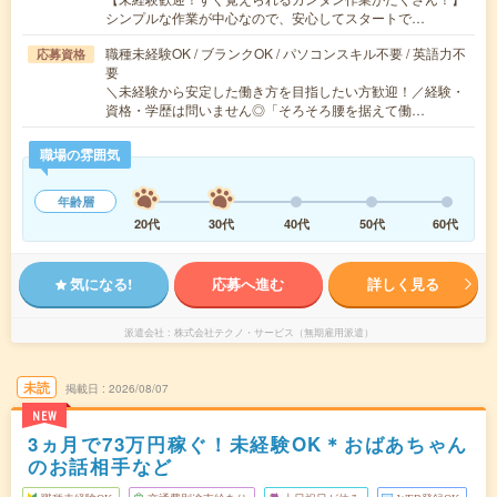
シンプルな作業が中心なので、安心してスタートで…
職種未経験OK / ブランクOK / パソコンスキル不要 / 英語力不
応募資格
要
＼未経験から安定した働き方を目指したい方歓迎！／経験・
資格・学歴は問いません◎「そろそろ腰を据えて働…
職場の雰囲気
年齢層
20代
30代
40代
50代
60代
気になる!
応募へ進む
詳しく見る
派遣会社
株式会社テクノ・サービス（無期雇用派遣）
未読
掲載日
2026/08/07
NEW
3ヵ月で73万円稼ぐ！未経験OK＊おばあちゃん
のお話相手など