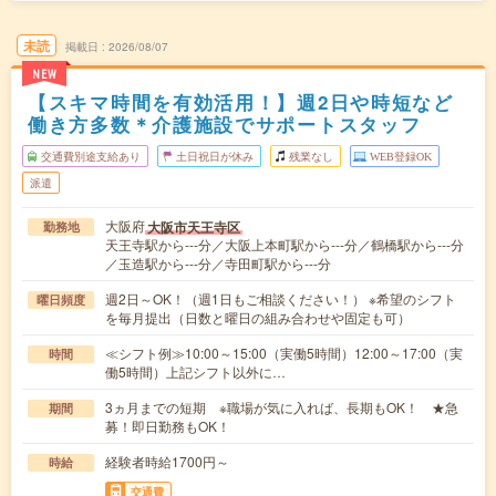
未読
掲載日
2026/08/07
NEW
【スキマ時間を有効活用！】週2日や時短など
働き方多数＊介護施設でサポートスタッフ
交通費別途支給あり
土日祝日が休み
残業なし
WEB登録OK
派遣
大阪府
大阪市天王寺区
勤務地
天王寺駅から---分／大阪上本町駅から---分／鶴橋駅から---分
／玉造駅から---分／寺田町駅から---分
週2日～OK！（週1日もご相談ください！） ※希望のシフト
曜日頻度
を毎月提出（日数と曜日の組み合わせや固定も可）
≪シフト例≫10:00～15:00（実働5時間）12:00～17:00（実
時間
働5時間）上記シフト以外に…
3ヵ月までの短期 ※職場が気に入れば、長期もOK！ ★急
期間
募！即日勤務もOK！
経験者時給1700円～
時給
交通費