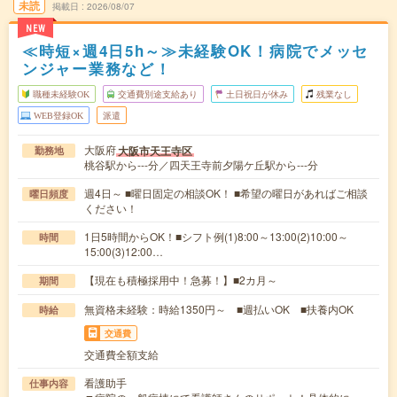
未読
掲載日
2026/08/07
NEW
≪時短×週4日5h～≫未経験OK！病院でメッセ
ンジャー業務など！
職種未経験OK
交通費別途支給あり
土日祝日が休み
残業なし
WEB登録OK
派遣
大阪府
大阪市天王寺区
勤務地
桃谷駅から---分／四天王寺前夕陽ケ丘駅から---分
週4日～ ■曜日固定の相談OK！ ■希望の曜日があればご相談
曜日頻度
ください！
1日5時間からOK！■シフト例(1)8:00～13:00(2)10:00～
時間
15:00(3)12:00…
【現在も積極採用中！急募！】■2カ月～
期間
無資格未経験：時給1350円～ ■週払いOK ■扶養内OK
時給
交通費
交通費全額支給
看護助手
仕事内容