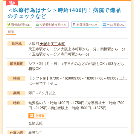
NEW
＜医療行為はナシ＞時給1400円！病院で備品
のチェックなど
職種未経験OK
交通費別途支給あり
土日祝日が休み
WEB登録OK
派遣
大阪府
大阪市天王寺区
勤務地
天王寺駅から---分／大阪上本町駅から---分／鶴橋駅から---分
／玉造駅から---分／寺田町駅から---分
シフト制（月～日） ※平日のみなどの相談もOK ※週3なども
曜日頻度
相談OK
【シフト例】07:00～16:0009:00～18:0017:00～09:00※ 上記
時間
は一例です！そ…
即日～2ヶ月以上
期間
無資格の方：時給1400円～1750円 / 介護福祉士：時給1700
時給
円～2125円 / 初任者以上：時給1500円～1875円
交通費
全額支給
看護助手
仕事内容