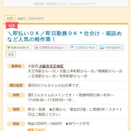
派遣会社
株式会社バイトレ（キャムコムグループ）
未読
掲載日
2026/08/07
NEW
＼即払いＯＫ／即日勤務ＯＫ＊仕分け・箱詰め
など人気の軽作業！
職種未経験OK
交通費別途支給あり
土日祝日が休み
WEB登録OK
派遣
大阪府
大阪市天王寺区
勤務地
天王寺駅から---分／大阪上本町駅から---分／鶴橋駅から---分
／玉造駅から---分／寺田町駅から---分
週5日のフルタイムのお仕事です。
曜日頻度
週5フルタイムがメインです！＜勤務時間の例＞8:00～
時間
17:008:30～17:309:00～18:…
即日～長期 ★応募から「最短2日後」に勤務OK！スタート
期間
日はご相談ください。
時給1200円～1600円 ★Wワーク不可
時給