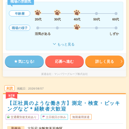
職場の雰囲気
年齢層
20代
30代
40代
50代
60代
職場の様子
活気がある
しずか
もっと見る
気になる!
応募へ進む
詳しく見る
派遣会社
マンパワーグループ株式会社
未読
掲載日
2026/08/07
NEW
【正社員のような働き方】測定・検査・ピッキ
ングなど＊経験者大歓迎
交通費別途支給あり
土日祝日が休み
無期雇用派遣
大阪府
大阪市天王寺区
勤務地