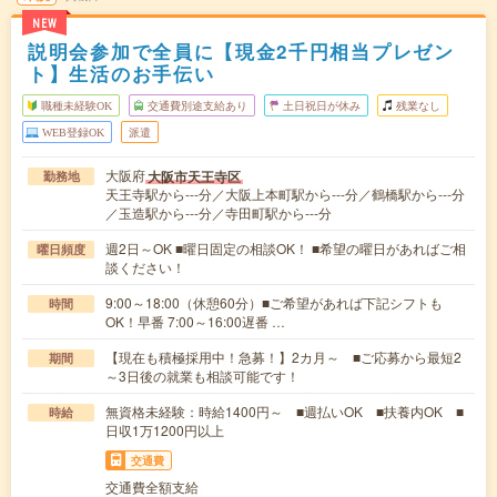
NEW
説明会参加で全員に【現金2千円相当プレゼン
ト】生活のお手伝い
職種未経験OK
交通費別途支給あり
土日祝日が休み
残業なし
WEB登録OK
派遣
大阪府
大阪市天王寺区
勤務地
天王寺駅から---分／大阪上本町駅から---分／鶴橋駅から---分
／玉造駅から---分／寺田町駅から---分
週2日～OK ■曜日固定の相談OK！ ■希望の曜日があればご相
曜日頻度
談ください！
9:00～18:00（休憩60分）■ご希望があれば下記シフトも
時間
OK！早番 7:00～16:00遅番 …
【現在も積極採用中！急募！】2カ月～ ■ご応募から最短2
期間
～3日後の就業も相談可能です！
無資格未経験：時給1400円～ ■週払いOK ■扶養内OK ■
時給
日収1万1200円以上
交通費
交通費全額支給