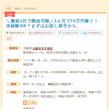
未読
掲載日
2026/08/07
NEW
＼最短3日で開始可能／3ヵ月で73万円稼ぐ！
未経験OK＊まずはお話し相手から
職種未経験OK
交通費別途支給あり
土日祝日が休み
WEB登録OK
派遣
大阪府
大阪市天王寺区
勤務地
桃谷駅から---分／四天王寺前夕陽ケ丘駅から---分
シフト制（月～日） ※平日のみなどの相談もOK ※週3なども
曜日頻度
相談OK
【シフト例】07:00～16:0009:00～18:0017:00～09:00※ 上記
時間
は一例です！そ…
即日～2ヶ月以上 ■開始日の相談OK！
期間
無資格の方：時給1400円～1750円 / 介護福祉士：時給1700
時給
円～2125円 / 初任者以上：時給1500円～1875円
交通費
全額支給