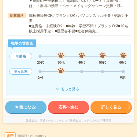
▼病院の一般病棟にて看護師さんのサポート！具体的に
は、・器具の洗浄・ベットメイキングやシーツ交換・移…
職種未経験OK / ブランクOK / パソコンスキル不要 / 英語力不
応募資格
要
■無資格・未経験OK！■年齢・学歴不問！ブランクOK!■10名
以上採用予定！■履歴書不要■社会保険完…
職場の雰囲気
年齢層
20代
30代
40代
50代
60代
男女比率
女性
男性
もっと見る
気になる!
応募へ進む
詳しく見る
派遣会社
日研トータルソーシング株式会社 メディカルケア事業部
未読
掲載日
2026/08/07