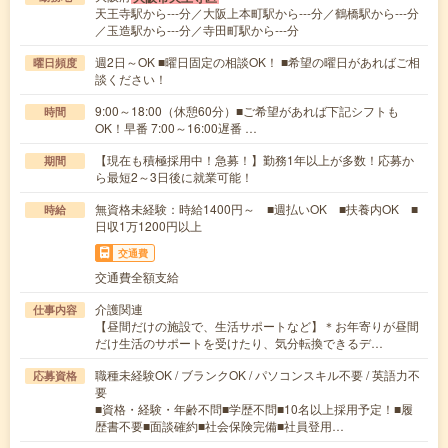
天王寺駅から---分／大阪上本町駅から---分／鶴橋駅から---分
／玉造駅から---分／寺田町駅から---分
週2日～OK ■曜日固定の相談OK！ ■希望の曜日があればご相
曜日頻度
談ください！
9:00～18:00（休憩60分）■ご希望があれば下記シフトも
時間
OK！早番 7:00～16:00遅番 …
【現在も積極採用中！急募！】勤務1年以上が多数！応募か
期間
ら最短2～3日後に就業可能！
無資格未経験：時給1400円～ ■週払いOK ■扶養内OK ■
時給
日収1万1200円以上
交通費
交通費全額支給
介護関連
仕事内容
【昼間だけの施設で、生活サポートなど】＊お年寄りが昼間
だけ生活のサポートを受けたり、気分転換できるデ…
職種未経験OK / ブランクOK / パソコンスキル不要 / 英語力不
応募資格
要
■資格・経験・年齢不問■学歴不問■10名以上採用予定！■履
歴書不要■面談確約■社会保険完備■社員登用…