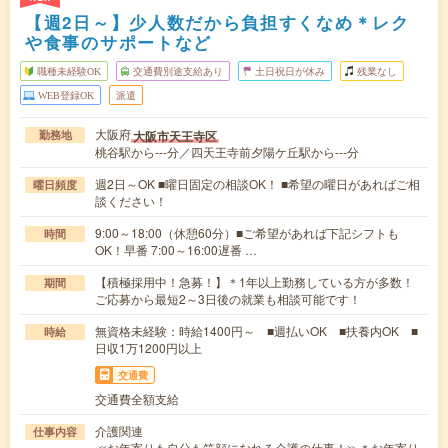
【週2日～】少人数だから負担すくなめ＊レク
や食事のサポートなど
職種未経験OK
交通費別途支給あり
土日祝日が休み
残業なし
WEB登録OK
派遣
大阪府
大阪市天王寺区
勤務地
桃谷駅から---分／四天王寺前夕陽ケ丘駅から---分
週2日～OK ■曜日固定の相談OK！ ■希望の曜日があればご相
曜日頻度
談ください！
9:00～18:00（休憩60分）■ご希望があれば下記シフトも
時間
OK！早番 7:00～16:00遅番 …
【積極採用中！急募！】＊1年以上勤務している方が多数！
期間
ご応募から最短2～3日後の就業も相談可能です！
無資格未経験：時給1400円～ ■週払いOK ■扶養内OK ■
時給
日収1万1200円以上
交通費
交通費全額支給
介護関連
仕事内容
≪お年寄りも自分も笑顔になれる介護の仕事！≫＊お年寄り