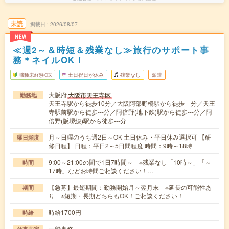
未読
掲載日
2026/08/07
NEW
≪週2～＆時短＆残業なし≫旅行のサポート事
務＊ネイルOK！
職種未経験OK
土日祝日が休み
残業なし
派遣
大阪府
大阪市天王寺区
勤務地
天王寺駅から徒歩10分／大阪阿部野橋駅から徒歩---分／天王
寺駅前駅から徒歩---分／阿倍野(地下鉄)駅から徒歩---分／阿
倍野(阪堺線)駅から徒歩---分
月～日曜のうち週2日～OK 土日休み・平日休み選択可 【研
曜日頻度
修日程】 日程：平日2～5日間程度 時間：9時～18時
9:00～21:00の間で1日7時間～ ※残業なし「10時～」「～
時間
17時」などお時間ご相談ください！…
【急募】最短期間：勤務開始月～翌月末 ※延長の可能性あ
期間
り ※短期・長期どちらもOK！ご相談ください！
時給1700円
時給
一般事務