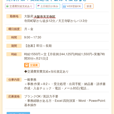
交通費別途支給あり
土日祝日が休み
WEB登録OK
派遣
大阪府
大阪市天王寺区
勤務地
寺田町駅から徒歩12分／天王寺駅からバス3分
月～金
曜日頻度
9:00～17:30
時間
【急募】即日～長期
期間
時給1550円＋交【月収例:244,125円(時給1,550円×実働7時
時給
間30分×月21日)】
交通費
◆交通費実費支給※当社規定あり
一般事務
仕事内容
＜事務:作業＝8:2＞・受注処理・出荷手配・納品書・請求書
作成・入金チェック・電話・メール対応(電話…
ブランクOK / 英語力不要
応募資格
・事務経験がある方・Excel:四則演算・Word・PowerPoint:
基本操作