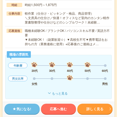
時給1,500円～1,875円
時給
軽作業（仕分け・ピッキング・検品、商品管理）
仕事内容
＼文房具の仕分け／快適！オフィスなど室内のカンタン軽作
業書類整理や仕分けなどのシンプルワーク！未経験…
職種未経験OK / ブランクOK / パソコンスキル不要 / 英語力不
応募資格
要
▼未経験OK！（副業歓迎☆）▼高校生不可▼携帯電話をお
持ちの方（業務連絡に使用）※応募後のご連絡はメ…
職場の雰囲気
年齢層
20代
30代
40代
50代
60代
男女比率
女性
男性
もっと見る
気になる!
応募へ進む
詳しく見る