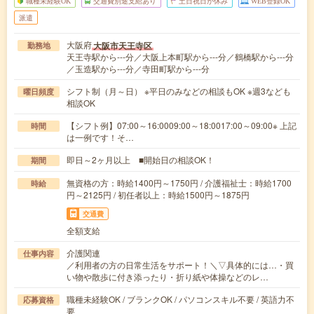
職種未経験OK
交通費別途支給あり
土日祝日が休み
WEB登録OK
派遣
大阪府
大阪市天王寺区
勤務地
天王寺駅から---分／大阪上本町駅から---分／鶴橋駅から---分
／玉造駅から---分／寺田町駅から---分
シフト制（月～日） ※平日のみなどの相談もOK ※週3なども
曜日頻度
相談OK
【シフト例】07:00～16:0009:00～18:0017:00～09:00※ 上記
時間
は一例です！そ…
即日～2ヶ月以上 ■開始日の相談OK！
期間
無資格の方：時給1400円～1750円 / 介護福祉士：時給1700
時給
円～2125円 / 初任者以上：時給1500円～1875円
交通費
全額支給
介護関連
仕事内容
／利用者の方の日常生活をサポート！＼▽具体的には…・買
い物や散歩に付き添ったり・折り紙や体操などのレ…
職種未経験OK / ブランクOK / パソコンスキル不要 / 英語力不
応募資格
要