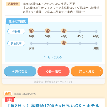
職種未経験OK / ブランクOK / 英語力不要
応募資格
【未経験OK】オフィスワーク未経験OK！＼面談から就業決
定早くて1週間！／応募→登録のご案内・面談ご…
職場の雰囲気
年齢層
20代
30代
40代
50代
60代
男女比率
女性
男性
もっと見る
気になる!
応募へ進む
詳しく見る
派遣会社
株式会社トライバルユニット
未読
掲載日
2026/08/07
NEW
【週2日～】高時給1700円×日払いOK＊ホテル