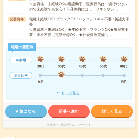
＼無資格・未経験OKの看護助手／医療行為は一切行わない
ので未経験でも安心！▽具体的には…・リネンやシ…
職種未経験OK / ブランクOK / パソコンスキル不要 / 英語力不
応募資格
要
＼無資格＊未経験OK／★年齢不問・ブランクOK★履歴書不
要・来社不要（電話登録OK）★社会保険完備＼…
職場の雰囲気
年齢層
20代
30代
40代
50代
60代
男女比率
女性
男性
もっと見る
気になる!
応募へ進む
詳しく見る
派遣会社
株式会社ニッソーネット