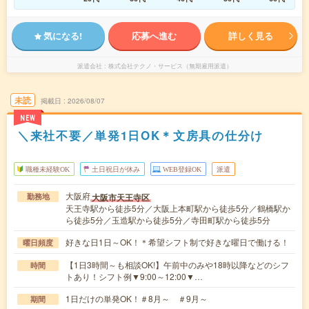
気になる!
応募へ進む
詳しく見る
派遣会社
株式会社テクノ・サービス（無期雇用派遣）
未読
掲載日
2026/08/07
NEW
＼来社不要／単発1日OK＊文房具の仕分け
職種未経験OK
土日祝日が休み
WEB登録OK
派遣
大阪府
大阪市天王寺区
勤務地
天王寺駅から徒歩5分／大阪上本町駅から徒歩5分／鶴橋駅か
ら徒歩5分／玉造駅から徒歩5分／寺田町駅から徒歩5分
好きな日1日～OK！＊希望シフト制で好きな曜日で働ける！
曜日頻度
【1日3時間～も相談OK!】午前中のみや18時以降などのシフ
時間
トあり！シフト例▼9:00～12:00▼…
1日だけの単発OK！＃8月～ ＃9月～
期間