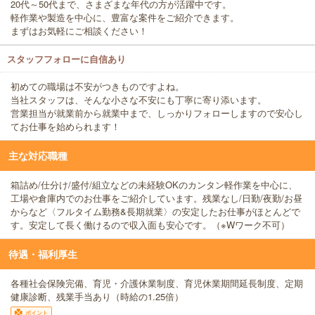
20代～50代まで、さまざまな年代の方が活躍中です。
軽作業や製造を中心に、豊富な案件をご紹介できます。
まずはお気軽にご相談ください！
スタッフフォローに自信あり
初めての職場は不安がつきものですよね。
当社スタッフは、そんな小さな不安にも丁寧に寄り添います。
営業担当が就業前から就業中まで、しっかりフォローしますので安心し
てお仕事を始められます！
主な対応職種
箱詰め/仕分け/盛付/組立などの未経験OKのカンタン軽作業を中心に、
工場や倉庫内でのお仕事をご紹介しています。残業なし/日勤/夜勤/お昼
からなど〈フルタイム勤務&長期就業〉の安定したお仕事がほとんどで
す。安定して長く働けるので収入面も安心です。（※Wワーク不可）
待遇・福利厚生
各種社会保険完備、育児・介護休業制度、育児休業期間延長制度、定期
健康診断、残業手当あり（時給の1.25倍）
ポイント