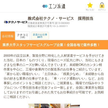
気になる!
ログイン
株式会社テクノ・サービス 採用担当
労働者派遣事業許可番号:派13-080693
職業紹介事業許可番号:13-ユ-300011
クチコミ
派遣のお仕事
会社情報
80
件
1
件
業界大手スタッフサービスグループ企業！全国各地で案件多数！
2003年の設立以来、製造分野に特化した人材派遣サービスを手がけてき
た当社。日本の「ものづくり」現場のニーズ拡大に伴い、当社にもさま
ざまな仕事のニーズが舞い込んできています。未経験OKのカンタン軽
作業を中心に、工場や倉庫内での製造系のお仕事をご紹介しています。
「家から近い職場がいい」「土日休み」「残業少なめ」「未経験から自
分の好きな業界の仕事ができる」「車・バイク通勤がいい」など。お仕
事探しのポイントをご相談ください。ご就業後も、職場での悩みやトラ
ブルについて専任担当者が完全フォロー致します。全国に事業所を開設
しておりますのでお引越しされた先でもお仕事紹介が可能です。お気軽
にご相談ください。